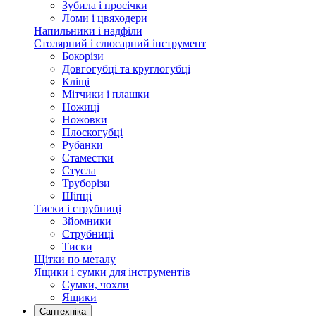
Зубила і просічки
Ломи і цвяходери
Напильники і надфіли
Столярний і слюсарний інструмент
Бокорізи
Довгогубці та круглогубці
Кліщі
Мітчики і плашки
Ножиці
Ножовки
Плоскогубці
Рубанки
Стаместки
Стусла
Труборізи
Щіпці
Тиски і струбниці
Зйомники
Струбниці
Тиски
Щітки по металу
Ящики і сумки для інструментів
Сумки, чохли
Ящики
Сантехніка