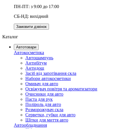
ПН-ПТ: з 9:00 до 17:00
СБ-НД: вихідний
Замовити дзвінок
Каталог
Автотовари
Автокосметика
Автошампунь
Антибітум
Антидощ
Засіб від запотівання скла
Набори автокосметики
Омивач для авто
Освіжувач повітря та ароматизатори
Очисники для авто
Паста для рук
Поліроль для авто
Розморожувач скла
Серветки, губки для авто
Щітки для миття авто
Автообладнання