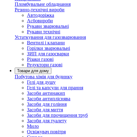
Пломбувальне обладнання
Резино-технічні вироби
Автодоріжка
Асбовироби
Рукави зварювальні
Рукави технічні
Устаткування для газозварювання
Вентилі і клапани
Горілки зварювальні
ЗИП для газосварки
Різаки газові
Редуктори газові
Товари для дому
Побутова хімія для будинку
Гелі для душу
Гелі та капсули для прання
Засоби антинакип
Засоби антипліснява
Засоби для гоління
Засоби для миття
Засоби для прочищення труб
Засоби для туалету
Мило
Освіжувач повітря