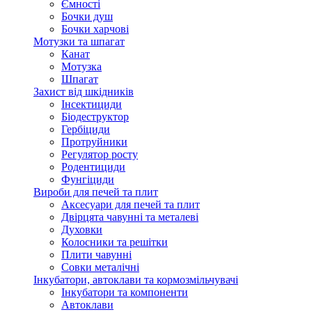
Ємності
Бочки душ
Бочки харчові
Мотузки та шпагат
Канат
Мотузка
Шпагат
Захист від шкідників
Інсектициди
Біодеструктор
Гербіциди
Протруйники
Регулятор росту
Родентициди
Фунгіциди
Вироби для печей та плит
Аксесуари для печей та плит
Двірцята чавунні та металеві
Духовки
Колосники та решітки
Плити чавунні
Совки металічні
Інкубатори, автоклави та кормозмільчувачі
Інкубатори та компоненти
Автоклави