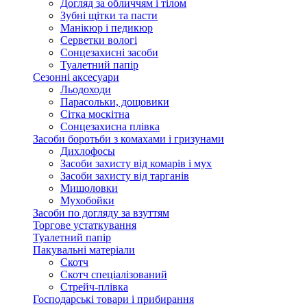
Догляд за обличчям і тілом
Зубні щітки та пасти
Манікюр і педикюр
Серветки вологі
Сонцезахисні засоби
Туалетний папір
Сезонні аксесуари
Льодоходи
Парасольки, дощовики
Сітка москітна
Сонцезахисна плівка
Засоби боротьби з комахами і гризунами
Дихлофосы
Засоби захисту від комарів і мух
Засоби захисту від тарганів
Мишоловки
Мухобойки
Засоби по догляду за взуттям
Торгове устаткування
Туалетний папір
Пакувальні матеріали
Скотч
Скотч спеціалізований
Стрейч-плівка
Господарські товари і прибирання