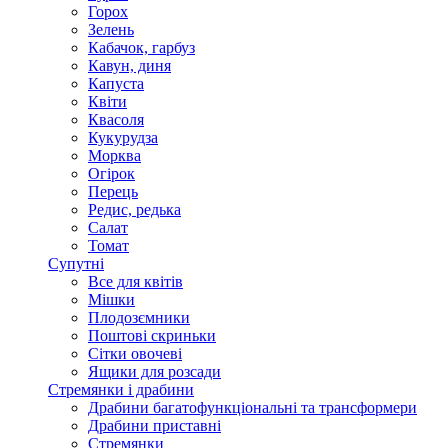
Горох
Зелень
Кабачок, гарбуз
Кавун, диня
Капуста
Квіти
Квасоля
Кукурудза
Морква
Огірок
Перець
Редис, редька
Салат
Томат
Супутні
Все для квітів
Мішки
Плодозємники
Поштові скриньки
Сітки овочеві
Ящики для розсади
Стремянки і драбини
Драбини багатофункціональні та трансформери
Драбини приставні
Стремянки