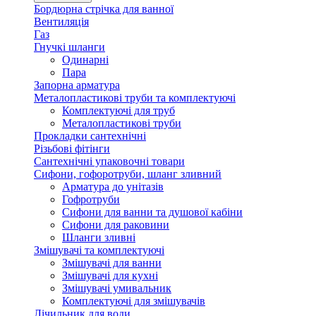
Бордюрна стрічка для ванної
Вентиляція
Газ
Гнучкі шланги
Одинарні
Пара
Запорна арматура
Металопластикові труби та комплектуючі
Комплектуючі для труб
Металопластикові труби
Прокладки сантехнічні
Різьбові фітінги
Сантехнічні упаковочні товари
Сифони, гофоротруби, шланг зливний
Арматура до унітазів
Гофротруби
Сифони для ванни та душової кабіни
Сифони для раковини
Шланги зливні
Змішувачі та комплектуючі
Змішувачі для ванни
Змішувачі для кухні
Змішувачі умивальник
Комплектуючі для змішувачів
Лічильник для води