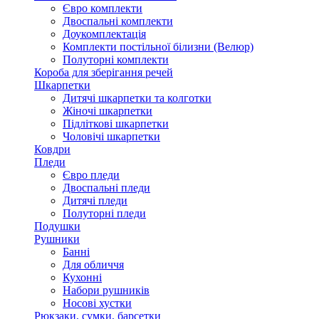
Євро комплекти
Двоспальні комплекти
Доукомплектація
Комплекти постільної білизни (Велюр)
Полуторні комплекти
Короба для зберігання речей
Шкарпетки
Дитячі шкарпетки та колготки
Жіночі шкарпетки
Підліткові шкарпетки
Чоловічі шкарпетки
Ковдри
Пледи
Євро пледи
Двоспальні пледи
Дитячі пледи
Полуторні пледи
Подушки
Рушники
Банні
Для обличчя
Кухонні
Набори рушників
Носові хустки
Рюкзаки, сумки, барсетки