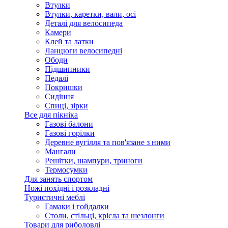
Втулки
Втулки, каретки, вали, осі
Деталі для велосипеда
Камери
Клей та латки
Ланцюги велосипедні
Ободи
Підшипники
Педалі
Покришки
Сидіння
Спиці, зірки
Все для пікніка
Газові балони
Газові горілки
Деревне вугілля та пов'язане з ними
Мангали
Решітки, шампури, триноги
Термосумки
Для занять спортом
Ножі похідні і розкладні
Туристичні меблі
Гамаки і гойдалки
Столи, стільці, крісла та шезлонги
Товари для риболовлі