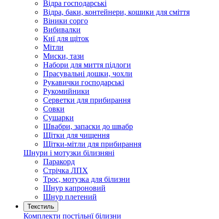
Відра господарські
Відра, баки, контейнери, кошики для сміття
Віники сорго
Вибивалки
Киї для щіток
Мітли
Миски, тази
Набори для миття підлоги
Прасувальні дошки, чохли
Рукавички господарські
Рукомийники
Серветки для прибирання
Совки
Сушарки
Швабри, запаски до швабр
Щітки для чищення
Щітки-мітли для прибирання
Шнури і мотузки білизняні
Паракорд
Стрічка ЛПХ
Трос, мотузка для білизни
Шнур капроновий
Шнур плетений
Текстиль
Комплекти постільнї білизни