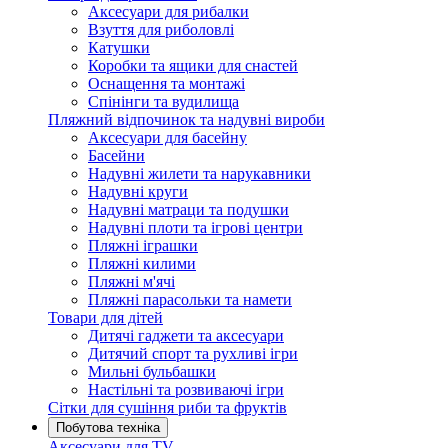
Аксесуари для рибалки
Взуття для риболовлі
Катушки
Коробки та ящики для снастей
Оснащення та монтажі
Спінінги та вудилища
Пляжний відпочинок та надувні вироби
Аксесуари для басейну
Басейни
Надувні жилети та нарукавники
Надувні круги
Надувні матраци та подушки
Надувні плоти та ігрові центри
Пляжні іграшки
Пляжні килими
Пляжні м'ячі
Пляжні парасольки та намети
Товари для дітей
Дитячі гаджети та аксесуари
Дитячий спорт та рухливі ігри
Мильні бульбашки
Настільні та розвиваючі ігри
Сітки для сушіння риби та фруктів
Побутова техніка
Аксесуари для TV