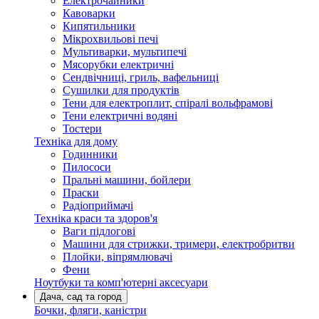
Електрочайники
Кавоварки
Кипятильники
Мікрохвильові печі
Мультиварки, мультипечі
Мясорубки електричні
Сендвічниці, гриль, вафельниці
Сушилки для продуктів
Тени для електроплит, спіралі вольфрамові
Тени електричні водяні
Тостери
Техніка для дому
Годинники
Пилососи
Пральні машини, бойлери
Праски
Радіоприймачі
Техніка краси та здоров'я
Ваги підлогові
Машини для стрижки, тримери, електробритви
Плойки, віпрямлювачі
Фени
Ноутбуки та комп'ютерні аксесуари
Дача, сад та город
Бочки, фляги, каністри