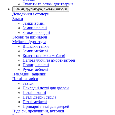
Туалети та лотки для тварин
Замки, фурнітура, скобяні вироби
Доводчики і стопори
Замки
Замки врізні
Замки навісні
Замки накладні
Засови та шпинделі
Меблева фурнітура
Вішалки-гачки
Замки меблеві
Колеса та ніжки меблеві
Направляючі та амортизатори
Полиці навісні
Ручки меблеві
Накладки, защепки
Петлі та завіси
Завіси
Накладні петлі для дверей
Петлі віконні
Петлі дверні стріла
Петлі меблеві
Приварні петлі для дверей
Підвіси, провушини, вуголки