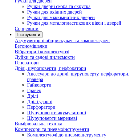
Ручки для дверей
Ручки дверні скоба та скрутка
Ручки для вхідних дверей
Ручки для міжкімнатних дверей
Ручки для металопластикових вікон і дверей
Серцевини
Інструменти
Акумуляторні обприскувачі та комплектуючі
Бетономішалки
Вібратори і комплектуючі
Дуйки та садові пилесмокти
Генератори
Дрілі, шуроповерти, перфоратори
Аксесуари до дрилі, шуруповерту, перфоратори,
гравера
Гайковерти
Гравер
Дрілі
Дрілі ударні
Перфоратори
Шуруповерти акумуляторні
Шуруповерти мережеві
Вимірювальна техніка
Компресори та пневмоінструменти
Комплектуючі до пневмоінструменту