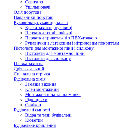
Серпянки
Ущільнювачі
Олія побутова
Паяльники побутові
Рукавички, рукавиці, краги
Краги захисні, рукавиці
Перчатки теплі, шкіряні
Перчатки трикотажні з ПВХ-точкою
Рукавички з латексним і нітриловим покриттям
Пістолети для монтажної піни і силікону
Пістолети для монтажної піни
Пістолети для силікону
Плівка захисна
Дріт в'язальний
Сигнальна стрічка
Будівельна хімія
Замазка віконна
Клей монтажний
Монтажна піна та промивка
Рідкі цвяхи
Силікон
Будівельні ємності
Відра та тази будівельні
Кюветки
Будівельне кріплення