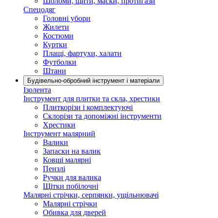
Шоломи, щити, маски, протигази
Спецодяг
Головні убори
Жилети
Костюми
Куртки
Плащі, фартухи, халати
Футболки
Штани
Будівельно-обробний інструмент і матеріали
Ізолента
Інструмент для плитки та скла, хрестики
Плиткорізи і комплектуючі
Склорізи та допоміжні інструменти
Хрестики
Інструмент малярний
Валики
Запаски на валик
Ковші малярні
Пензлі
Ручки для валика
Щітки побілочні
Малярні стрічки, серпянки, ущільнювачі
Малярні стрічки
Обивка для дверей