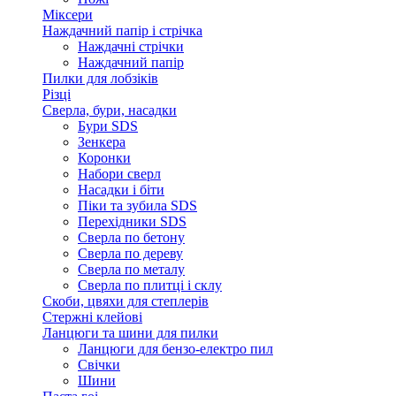
Міксери
Наждачний папір і стрічка
Наждачні стрічки
Наждачний папір
Пилки для лобзіків
Різці
Сверла, бури, насадки
Бури SDS
Зенкера
Коронки
Набори сверл
Насадки і біти
Піки та зубила SDS
Перехідники SDS
Сверла по бетону
Сверла по дереву
Сверла по металу
Сверла по плитці і склу
Скоби, цвяхи для степлерів
Стержні клейові
Ланцюги та шини для пилки
Ланцюги для бензо-електро пил
Свічки
Шини