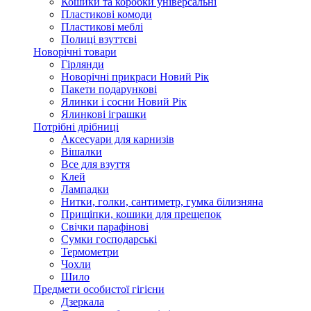
Кошики та коробки універсальні
Пластикові комоди
Пластикові меблі
Полиці взуттєві
Новорічні товари
Гірлянди
Новорічні прикраси Новий Рік
Пакети подарункові
Ялинки і сосни Новий Рік
Ялинкові іграшки
Потрібні дрібниці
Аксесуари для карнизів
Вішалки
Все для взуття
Клей
Лампадки
Нитки, голки, сантиметр, гумка білизняна
Прищіпки, кошики для прещепок
Свічки парафінові
Сумки господарські
Термометри
Чохли
Шило
Предмети особистої гігієни
Дзеркала