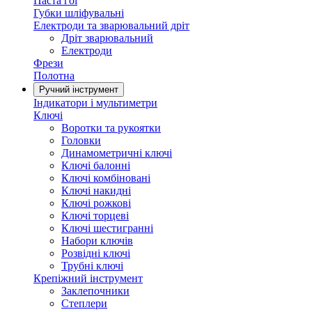
Паста гоі
Губки шліфувальні
Електроди та зварювальний дріт
Дріт зварювальний
Електроди
Фрези
Полотна
Ручний інструмент
Індикатори і мультиметри
Ключі
Воротки та рукоятки
Головки
Динамометричні ключі
Ключі балонні
Ключі комбіновані
Ключі накидні
Ключі рожкові
Ключі торцеві
Ключі шестигранні
Набори ключів
Розвідні ключі
Трубні ключі
Крепіжний інструмент
Заклепочники
Степлери