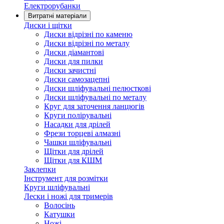
Електрорубанки
Витратні матеріали
Диски і щітки
Диски відрізні по каменю
Диски відрізні по металу
Диски діамантові
Диски для пилки
Диски зачистні
Диски самозацепні
Диски шліфувальні пелюсткові
Диски шліфувальні по металу
Круг для заточення ланцюгів
Круги полірувальні
Насадки для дрілей
Фрези торцеві алмазні
Чашки шліфувальні
Щітки для дрілей
Щітки для КШМ
Заклепки
Інструмент для розмітки
Круги шліфувальні
Лески і ножі для тримерів
Волосінь
Катушки
Ножі