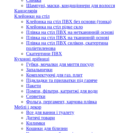
Синька
Шампуні, маски, кондиціонери для волосся
Канцелярія
Клейонки на стіл
Клейонка на стіл ПВХ без основи (тонка)
Клейонка на стіл рідке скло
Плівка на стіл ПВХ на нетканинній основі
Плівка на стіл ПВХ на тканинній основі
Плівка на стіл ПВХ силікон, скатертина
поліетиленова
Скатертини ПВХ
Кухонні дрібниці
Губки, мочалки для миття посуду
Запальнички
Комплектуючі для газ. плит
Підкладки та прихватки під гаряче
Пакети
Помпи, фільтри, катритжі для води
Серветки
Фольга, пергамент, харчова плівка
Меблі і декор
Все для ванни і туалету
Дитячі товари
Килимки
Кошики для білизни