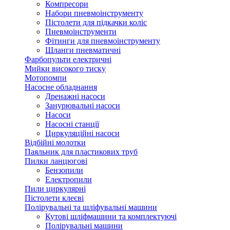
Компресори
Набори пневмоінструменту
Пістолети для підкачки коліс
Пневмоінструменти
Фітинги для пневмоінструменту
Шланги пневматичні
Фарбопульти електричні
Мийки високого тиску
Мотопомпи
Насосне обладнання
Дренажні насоси
Занурювальні насоси
Насоси
Насосні станції
Циркуляційні насоси
Відбійні молотки
Паяльник для пластикових труб
Пилки ланцюгові
Бензопили
Електропили
Пили циркулярні
Пістолети клеєві
Полірувальні та шліфувальні машини
Кутові шліфмашини та комплектуючі
Полірувальні машини