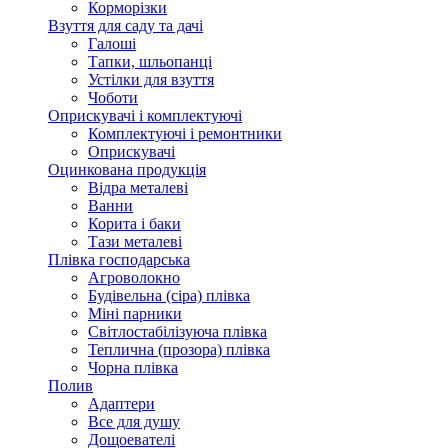
Корморізки
Взуття для саду та дачі
Галоші
Тапки, шльопанці
Устілки для взуття
Чоботи
Оприскувачі і комплектуючі
Комплектуючі і ремонтники
Оприскувачі
Оцинкована продукція
Відра металеві
Ванни
Корита і баки
Тази металеві
Плівка господарська
Агроволокно
Будівельна (сіра) плівка
Міні парники
Світлостабілізуюча плівка
Теплична (прозора) плівка
Чорна плівка
Полив
Адаптери
Все для душу
Дощоевателі