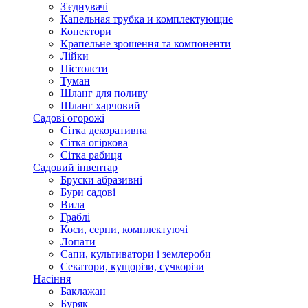
З'єднувачі
Капельная трубка и комплектующие
Конектори
Крапельне зрошення та компоненти
Лійки
Пістолети
Туман
Шланг для поливу
Шланг харчовий
Садові огорожі
Сітка декоративна
Сітка огіркова
Сітка рабиця
Садовий інвентар
Бруски абразивні
Бури садові
Вила
Граблі
Коси, серпи, комплектуючі
Лопати
Сапи, культиватори і землероби
Секатори, кущорізи, сучкорізи
Насіння
Баклажан
Буряк