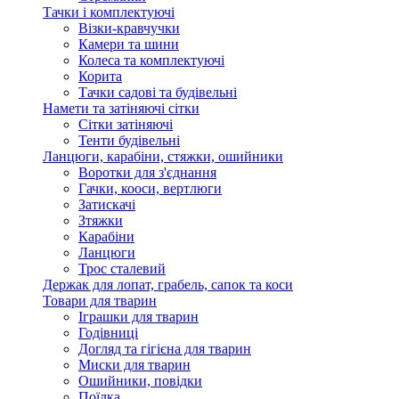
Тачки і комплектуючі
Візки-кравчучки
Камери та шини
Колеса та комплектуючі
Корита
Тачки садові та будівельні
Намети та затіняючі сітки
Сітки затіняючі
Тенти будівельні
Ланцюги, карабіни, стяжки, ошийники
Воротки для з'єднання
Гачки, кооси, вертлюги
Затискачі
Зтяжки
Карабіни
Ланцюги
Трос сталевий
Держак для лопат, грабель, сапок та коси
Товари для тварин
Іграшки для тварин
Годівниці
Догляд та гігієна для тварин
Миски для тварин
Ошийники, повідки
Поїлка