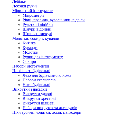
Лебідки
Лобзіки ручні
Мірильний інструмент
Мікрометри
Рівні, правила, вугольники, відвіси
Рулетки і лінійки
Шнури відбивні
Штангенциркулі
Молотки, сокири, кувалди
Киянка
Кувалди
Молотки
Ручки для інструменту
Сокири
Набори інструментів
Ножі і леза будівельні
Лезо для будівельного ножа
Набори скальпелів
Ножі будівельні
Викрутки і насадки
Викрутки ударні
Викрутки хрестові
Викрутки шліцеві
Набори викруток та аксесуарів
Піки зубила, лопатки, ломи, цвяходери