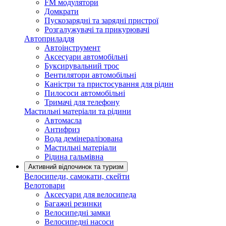
FM модулятори
Домкрати
Пускозарядні та зарядні пристрої
Розгалужувачі та прикурювачі
Автоприладдя
Автоінструмент
Аксесуари автомобільні
Буксирувальний трос
Вентилятори автомобільні
Каністри та пристосування для рідин
Пилососи автомобільні
Тримачі для телефону
Мастильні матеріали та рідини
Автомасла
Антифриз
Вода демінералізована
Мастильні матеріали
Рідина гальмівна
Активний відпочинок та туризм
Велосипеди, самокати, скейти
Велотовари
Аксесуари для велосипеда
Багажні резинки
Велосипедні замки
Велосипедні насоси