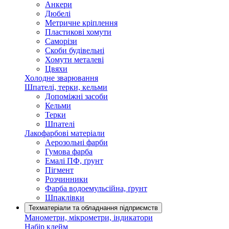
Анкери
Дюбелі
Метричне кріплення
Пластикові хомути
Саморізи
Скоби будівельні
Хомути металеві
Цвяхи
Холодне зварювання
Шпателі, терки, кельми
Допоміжні засоби
Кельми
Терки
Шпателі
Лакофарбові матеріали
Аерозольні фарби
Гумова фарба
Емалі ПФ, ґрунт
Пігмент
Розчинники
Фарба водоемульсійна, ґрунт
Шпаклівки
Техматеріали та обладнання підприємств
Манометри, мікрометри, індикатори
Набір клейм