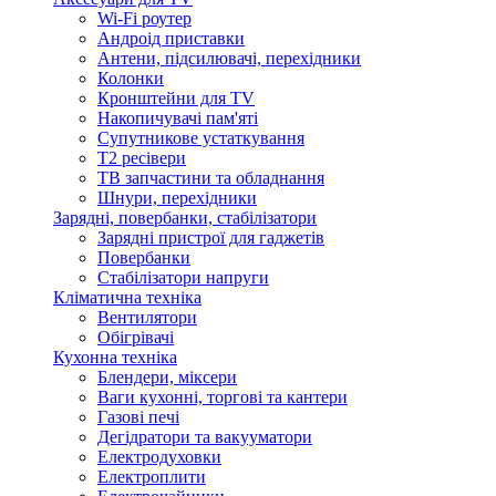
Wi-Fi роутер
Андроід приставки
Антени, підсилювачі, перехідники
Колонки
Кронштейни для TV
Накопичувачі пам'яті
Супутникове устаткування
Т2 ресівери
ТВ запчастини та обладнання
Шнури, перехідники
Зарядні, повербанки, стабілізатори
Зарядні пристрої для гаджетів
Повербанки
Стабілізатори напруги
Кліматична техніка
Вентилятори
Обігрівачі
Кухонна техніка
Блендери, міксери
Ваги кухонні, торгові та кантери
Газові печі
Дегідратори та вакууматори
Електродуховки
Електроплити