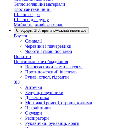
Теплоізоляційні матеріали
Трос сантехнічний
Шланг гофра
Шланги для душу
Мийки нержавіюча сталь
Спецодяг, ЗІЗ, протипожежний інвентарь
Взуття
Сандалії
Черевики і півчеревики
Чоботи гумові посилені
Полотно
Протипожежне обладнання
Вогнегасники, комплектуючі
Протипожежний інвентар
Рукав, ствол, гідранти
ЗІЗ
Аптечки
Беруші, навушники
Діелектрика
Монтажні ремені, стропи, килими
Наколінники
Окуляри
Респіратори
Рукавички, рукавиці, краги