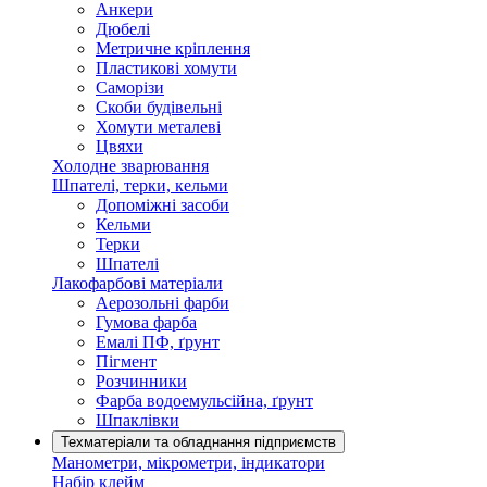
Анкери
Дюбелі
Метричне кріплення
Пластикові хомути
Саморізи
Скоби будівельні
Хомути металеві
Цвяхи
Холодне зварювання
Шпателі, терки, кельми
Допоміжні засоби
Кельми
Терки
Шпателі
Лакофарбові матеріали
Аерозольні фарби
Гумова фарба
Емалі ПФ, ґрунт
Пігмент
Розчинники
Фарба водоемульсійна, ґрунт
Шпаклівки
Техматеріали та обладнання підприємств
Манометри, мікрометри, індикатори
Набір клейм