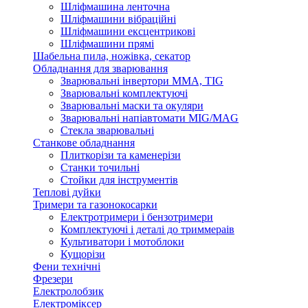
Шліфмашина ленточна
Шліфмашини вібраційні
Шліфмашини ексцентрикові
Шліфмашини прямі
Шабельна пила, ножівка, секатор
Обладнання для зварювання
Зварювальні інвертори ММА, TIG
Зварювальні комплектуючі
Зварювальні маски та окуляри
Зварювальні напіавтомати MIG/MAG
Стекла зварювальні
Станкове обладнання
Плиткорізи та каменерізи
Станки точильні
Стойки для інструментів
Теплові дуйки
Тримери та газонокосарки
Електротримери і бензотримери
Комплектуючі і деталі до триммераів
Культиватори і мотоблоки
Кущорізи
Фени технічні
Фрезери
Електролобзик
Електроміксер