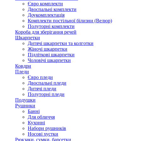
Євро комплекти
Двоспальні комплекти
Доукомплектація
Комплекти постільної білизни (Велюр)
Полуторні комплекти
Короба для зберігання речей
Шкарпетки
Дитячі шкарпетки та колготки
Жіночі шкарпетки
Підліткові шкарпетки
Чоловічі шкарпетки
Ковдри
Пледи
Євро пледи
Двоспальні пледи
Дитячі пледи
Полуторні пледи
Подушки
Рушники
Банні
Для обличчя
Кухонні
Набори рушників
Носові хустки
Рюкзаки, сумки, барсетки