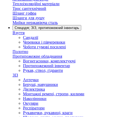
Теплоізоляційні матеріали
Трос сантехнічний
Шланг гофра
Шланги для душу
Мийки нержавіюча сталь
Спецодяг, ЗІЗ, протипожежний інвентарь
Взуття
Сандалії
Черевики і півчеревики
Чоботи гумові посилені
Полотно
Протипожежне обладнання
Вогнегасники, комплектуючі
Протипожежний інвентар
Рукав, ствол, гідранти
ЗІЗ
Аптечки
Беруші, навушники
Діелектрика
Монтажні ремені, стропи, килими
Наколінники
Окуляри
Респіратори
Рукавички, рукавиці, краги