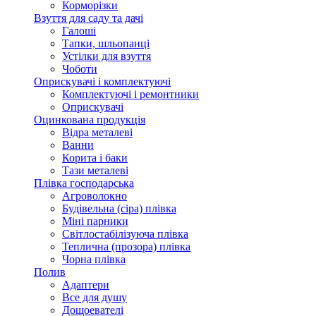
Корморізки
Взуття для саду та дачі
Галоші
Тапки, шльопанці
Устілки для взуття
Чоботи
Оприскувачі і комплектуючі
Комплектуючі і ремонтники
Оприскувачі
Оцинкована продукція
Відра металеві
Ванни
Корита і баки
Тази металеві
Плівка господарська
Агроволокно
Будівельна (сіра) плівка
Міні парники
Світлостабілізуюча плівка
Теплична (прозора) плівка
Чорна плівка
Полив
Адаптери
Все для душу
Дощоевателі