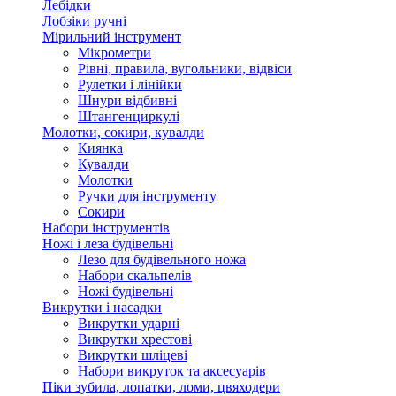
Лебідки
Лобзіки ручні
Мірильний інструмент
Мікрометри
Рівні, правила, вугольники, відвіси
Рулетки і лінійки
Шнури відбивні
Штангенциркулі
Молотки, сокири, кувалди
Киянка
Кувалди
Молотки
Ручки для інструменту
Сокири
Набори інструментів
Ножі і леза будівельні
Лезо для будівельного ножа
Набори скальпелів
Ножі будівельні
Викрутки і насадки
Викрутки ударні
Викрутки хрестові
Викрутки шліцеві
Набори викруток та аксесуарів
Піки зубила, лопатки, ломи, цвяходери