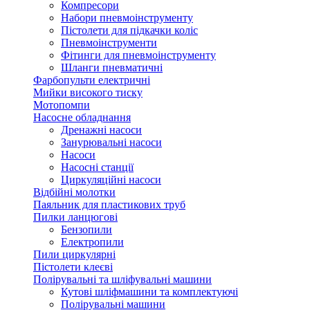
Компресори
Набори пневмоінструменту
Пістолети для підкачки коліс
Пневмоінструменти
Фітинги для пневмоінструменту
Шланги пневматичні
Фарбопульти електричні
Мийки високого тиску
Мотопомпи
Насосне обладнання
Дренажні насоси
Занурювальні насоси
Насоси
Насосні станції
Циркуляційні насоси
Відбійні молотки
Паяльник для пластикових труб
Пилки ланцюгові
Бензопили
Електропили
Пили циркулярні
Пістолети клеєві
Полірувальні та шліфувальні машини
Кутові шліфмашини та комплектуючі
Полірувальні машини