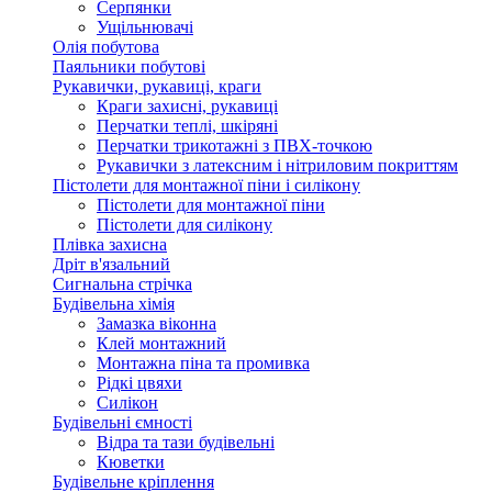
Серпянки
Ущільнювачі
Олія побутова
Паяльники побутові
Рукавички, рукавиці, краги
Краги захисні, рукавиці
Перчатки теплі, шкіряні
Перчатки трикотажні з ПВХ-точкою
Рукавички з латексним і нітриловим покриттям
Пістолети для монтажної піни і силікону
Пістолети для монтажної піни
Пістолети для силікону
Плівка захисна
Дріт в'язальний
Сигнальна стрічка
Будівельна хімія
Замазка віконна
Клей монтажний
Монтажна піна та промивка
Рідкі цвяхи
Силікон
Будівельні ємності
Відра та тази будівельні
Кюветки
Будівельне кріплення