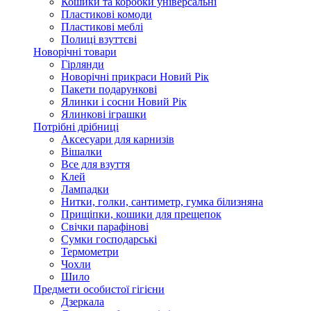
Кошики та коробки універсальні
Пластикові комоди
Пластикові меблі
Полиці взуттєві
Новорічні товари
Гірлянди
Новорічні прикраси Новий Рік
Пакети подарункові
Ялинки і сосни Новий Рік
Ялинкові іграшки
Потрібні дрібниці
Аксесуари для карнизів
Вішалки
Все для взуття
Клей
Лампадки
Нитки, голки, сантиметр, гумка білизняна
Прищіпки, кошики для прещепок
Свічки парафінові
Сумки господарські
Термометри
Чохли
Шило
Предмети особистої гігієни
Дзеркала