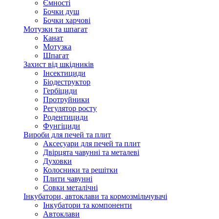
Ємності
Бочки душ
Бочки харчові
Мотузки та шпагат
Канат
Мотузка
Шпагат
Захист від шкідників
Інсектициди
Біодеструктор
Гербіциди
Протруйники
Регулятор росту
Родентициди
Фунгіциди
Вироби для печей та плит
Аксесуари для печей та плит
Двірцята чавунні та металеві
Духовки
Колосники та решітки
Плити чавунні
Совки металічні
Інкубатори, автоклави та кормозмільчувачі
Інкубатори та компоненти
Автоклави