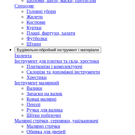
Шоломи, щити, маски, протигази
Спецодяг
Головні убори
Жилети
Костюми
Куртки
Плащі, фартухи, халати
Футболки
Штани
Будівельно-обробний інструмент і матеріали
Ізолента
Інструмент для плитки та скла, хрестики
Плиткорізи і комплектуючі
Склорізи та допоміжні інструменти
Хрестики
Інструмент малярний
Валики
Запаски на валик
Ковші малярні
Пензлі
Ручки для валика
Щітки побілочні
Малярні стрічки, серпянки, ущільнювачі
Малярні стрічки
Обивка для дверей