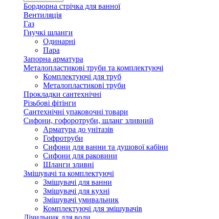
Бордюрна стрічка для ванної
Вентиляція
Газ
Гнучкі шланги
Одинарні
Пара
Запорна арматура
Металопластикові труби та комплектуючі
Комплектуючі для труб
Металопластикові труби
Прокладки сантехнічні
Різьбові фітінги
Сантехнічні упаковочні товари
Сифони, гофоротруби, шланг зливний
Арматура до унітазів
Гофротруби
Сифони для ванни та душової кабіни
Сифони для раковини
Шланги зливні
Змішувачі та комплектуючі
Змішувачі для ванни
Змішувачі для кухні
Змішувачі умивальник
Комплектуючі для змішувачів
Лічильник для води