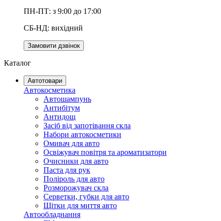
ПН-ПТ: з 9:00 до 17:00
СБ-НД: вихідний
Замовити дзвінок
Каталог
Автотовари
Автокосметика
Автошампунь
Антибітум
Антидощ
Засіб від запотівання скла
Набори автокосметики
Омивач для авто
Освіжувач повітря та ароматизатори
Очисники для авто
Паста для рук
Поліроль для авто
Розморожувач скла
Серветки, губки для авто
Щітки для миття авто
Автообладнання