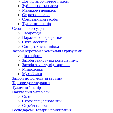
Догляд за обличчям і тілом
Зубні щітки та пасти
Манікюр і педикюр
Серветки вологі
Сонцезахисні засоби
Туалетний папір
Сезонні аксесуари
Льодоходи
Парасольки, дощовики
Сітка москітна
Сонцезахисна плівка
Засоби боротьби з комахами і гризунами
Дихлофосы
Засоби захисту від комарів і мух
Засоби захисту від тарганів
Мишоловки
Мухобойки
Засоби по догляду за взуттям
Торгове устаткування
Туалетний папір
Пакувальні матеріали
Скотч
Скотч спеціалізований
Стрейч-плівка
Господарські товари і прибирання