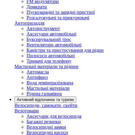
FM модулятори
Домкрати
Пускозарядні та зарядні пристрої
Розгалужувачі та прикурювачі
Автоприладдя
Автоінструмент
Аксесуари автомобільні
Буксирувальний трос
Вентилятори автомобільні
Каністри та пристосування для рідин
Пилососи автомобільні
Тримачі для телефону
Мастильні матеріали та рідини
Автомасла
Антифриз
Вода демінералізована
Мастильні матеріали
Рідина гальмівна
Активний відпочинок та туризм
Велосипеди, самокати, скейти
Велотовари
Аксесуари для велосипеда
Багажні резинки
Велосипедні замки
Велосипедні насоси