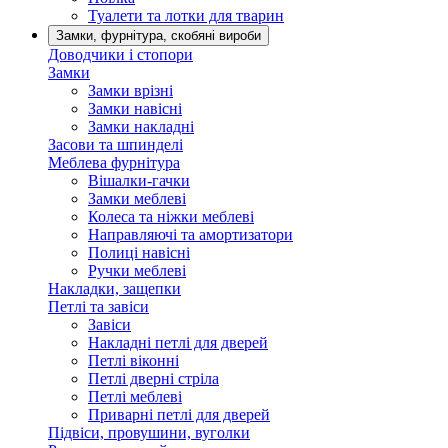
Туалети та лотки для тварин
Замки, фурнітура, скобяні вироби
Доводчики і стопори
Замки
Замки врізні
Замки навісні
Замки накладні
Засови та шпинделі
Меблева фурнітура
Вішалки-гачки
Замки меблеві
Колеса та ніжки меблеві
Направляючі та амортизатори
Полиці навісні
Ручки меблеві
Накладки, защепки
Петлі та завіси
Завіси
Накладні петлі для дверей
Петлі віконні
Петлі дверні стріла
Петлі меблеві
Приварні петлі для дверей
Підвіси, провушини, вуголки