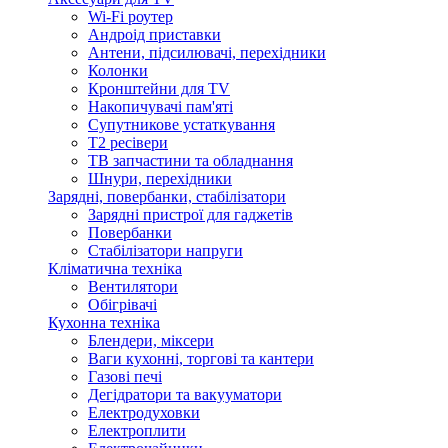
Wi-Fi роутер
Андроід приставки
Антени, підсилювачі, перехідники
Колонки
Кронштейни для TV
Накопичувачі пам'яті
Супутникове устаткування
Т2 ресівери
ТВ запчастини та обладнання
Шнури, перехідники
Зарядні, повербанки, стабілізатори
Зарядні пристрої для гаджетів
Повербанки
Стабілізатори напруги
Кліматична техніка
Вентилятори
Обігрівачі
Кухонна техніка
Блендери, міксери
Ваги кухонні, торгові та кантери
Газові печі
Дегідратори та вакууматори
Електродуховки
Електроплити