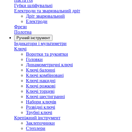
Паста гоі
Губки шліфувальні
Електроди та зварювальний дріт
Дріт зварювальний
Електроди
Фрези
Полотна
Ручний інструмент
Індикатори і мультиметри
Ключі
Воротки та рукоятки
Головки
Динамометричні ключі
Ключі балонні
Ключі комбіновані
Ключі накидні
Ключі рожкові
Ключі торцеві
Ключі шестигранні
Набори ключів
Розвідні ключі
Трубні ключі
Крепіжний інструмент
Заклепочники
Степлери