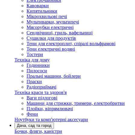
Електрочайники
Кавоварки
Кипятильники
Мікрохвильові печі
Мультиварки, мультипечі
Мясорубки електричні
Сендвічниці, гриль, вафельниці
Сушилки для продуктів
Тени для електроплит, спіралі вольфрамові
Тени електричні водяні
Тостери
Техніка для дому
Годинники
Пилососи
Пральні машини, бойлери
Праски
Радіоприймачі
Техніка краси та здоров'я
Ваги підлогові
Машини для стрижки, тримери, електробритви
Плойки, віпрямлювачі
Фени
Ноутбуки та комп'ютерні аксесуари
Дача, сад та город
Бочки, фляги, каністри