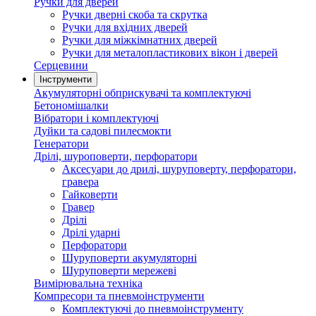
Ручки для дверей
Ручки дверні скоба та скрутка
Ручки для вхідних дверей
Ручки для міжкімнатних дверей
Ручки для металопластикових вікон і дверей
Серцевини
Інструменти
Акумуляторні обприскувачі та комплектуючі
Бетономішалки
Вібратори і комплектуючі
Дуйки та садові пилесмокти
Генератори
Дрілі, шуроповерти, перфоратори
Аксесуари до дрилі, шуруповерту, перфоратори,
гравера
Гайковерти
Гравер
Дрілі
Дрілі ударні
Перфоратори
Шуруповерти акумуляторні
Шуруповерти мережеві
Вимірювальна техніка
Компресори та пневмоінструменти
Комплектуючі до пневмоінструменту