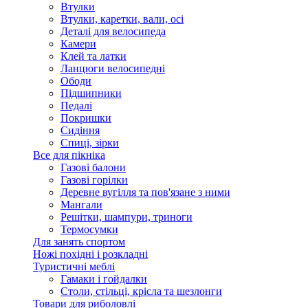
Втулки
Втулки, каретки, вали, осі
Деталі для велосипеда
Камери
Клей та латки
Ланцюги велосипедні
Ободи
Підшипники
Педалі
Покришки
Сидіння
Спиці, зірки
Все для пікніка
Газові балони
Газові горілки
Деревне вугілля та пов'язане з ними
Мангали
Решітки, шампури, триноги
Термосумки
Для занять спортом
Ножі похідні і розкладні
Туристичні меблі
Гамаки і гойдалки
Столи, стільці, крісла та шезлонги
Товари для риболовлі