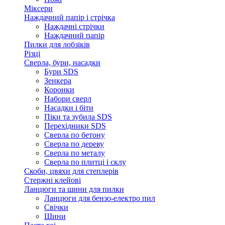
Міксери
Наждачний папір і стрічка
Наждачні стрічки
Наждачний папір
Пилки для лобзіків
Різці
Сверла, бури, насадки
Бури SDS
Зенкера
Коронки
Набори сверл
Насадки і біти
Піки та зубила SDS
Перехідники SDS
Сверла по бетону
Сверла по дереву
Сверла по металу
Сверла по плитці і склу
Скоби, цвяхи для степлерів
Стержні клейові
Ланцюги та шини для пилки
Ланцюги для бензо-електро пил
Свічки
Шини