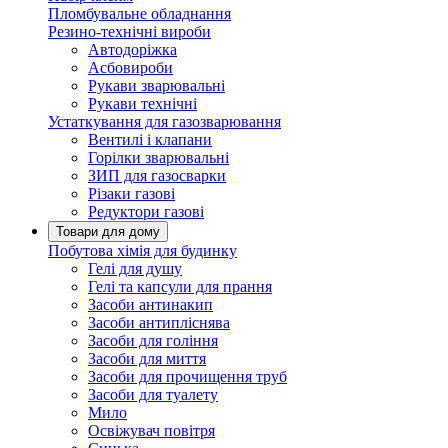
Пломбувальне обладнання
Резино-технічні вироби
Автодоріжка
Асбовироби
Рукави зварювальні
Рукави технічні
Устаткування для газозварювання
Вентилі і клапани
Горілки зварювальні
ЗИП для газосварки
Різаки газові
Редуктори газові
Товари для дому
Побутова хімія для будинку
Гелі для душу
Гелі та капсули для прання
Засоби антинакип
Засоби антипліснява
Засоби для гоління
Засоби для миття
Засоби для прочищення труб
Засоби для туалету
Мило
Освіжувач повітря