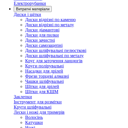
Електрорубанки
Витратні матеріали
Диски і щітки
Диски відрізні по каменю
Диски відрізні по металу
Диски діамантові
Диски для пилки
Диски зачистні
Диски самозацепні
Диски шліфувальні пелюсткові
Диски шліфувальні по металу
Круг для заточення ланцюгів
Круги полірувальні
Насадки для дрілей
Фрези торцеві алмазні
Чашки шліфувальні
Щітки для дрілей
Щітки для КШМ
Заклепки
Інструмент для розмітки
Круги шліфувальні
Лески і ножі для тримерів
Волосінь
Катушки
Ножі