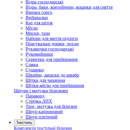
Відра господарські
Відра, баки, контейнери, кошики для сміття
Віники сорго
Вибивалки
Киї для щіток
Мітли
Миски, тази
Набори для миття підлоги
Прасувальні дошки, чохли
Рукавички господарські
Рукомийники
Серветки для прибирання
Совки
Сушарки
Швабри, запаски до швабр
Щітки для чищення
Щітки-мітли для прибирання
Шнури і мотузки білизняні
Паракорд
Стрічка ЛПХ
Трос, мотузка для білизни
Шнур капроновий
Шнур плетений
Текстиль
Комплекти постільнї білизни