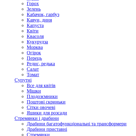
Горох
Зелень
Кабачок, гарбуз
Кавун, диня
Капуста
Квіти
Квасоля
Кукурудза
Морква
Огірок
Перець
Редис, редька
Салат
Томат
Супутні
Все для квітів
Мішки
Плодозємники
Поштові скриньки
Сітки овочеві
Ящики для розсади
Стремянки і драбини
Драбини багатофункціональні та трансформери
Драбини приставні
Стремянки