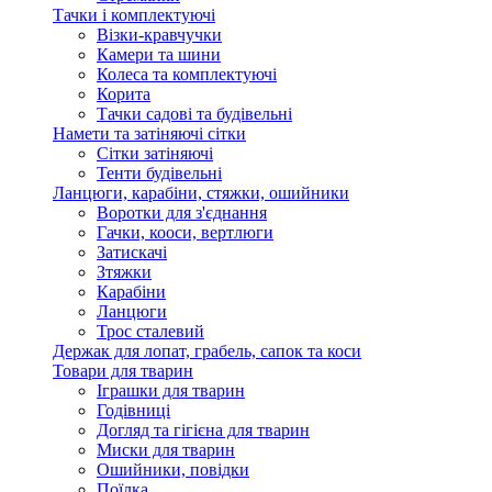
Тачки і комплектуючі
Візки-кравчучки
Камери та шини
Колеса та комплектуючі
Корита
Тачки садові та будівельні
Намети та затіняючі сітки
Сітки затіняючі
Тенти будівельні
Ланцюги, карабіни, стяжки, ошийники
Воротки для з'єднання
Гачки, кооси, вертлюги
Затискачі
Зтяжки
Карабіни
Ланцюги
Трос сталевий
Держак для лопат, грабель, сапок та коси
Товари для тварин
Іграшки для тварин
Годівниці
Догляд та гігієна для тварин
Миски для тварин
Ошийники, повідки
Поїлка