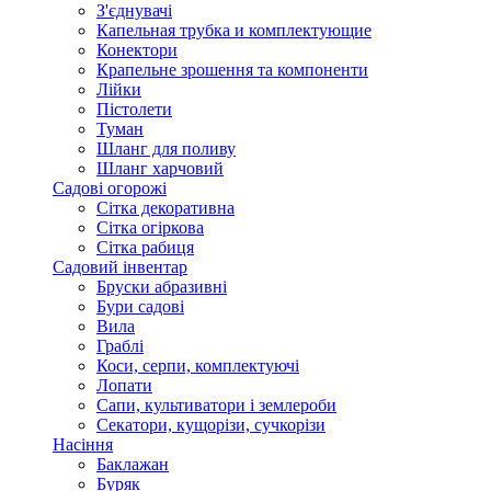
З'єднувачі
Капельная трубка и комплектующие
Конектори
Крапельне зрошення та компоненти
Лійки
Пістолети
Туман
Шланг для поливу
Шланг харчовий
Садові огорожі
Сітка декоративна
Сітка огіркова
Сітка рабиця
Садовий інвентар
Бруски абразивні
Бури садові
Вила
Граблі
Коси, серпи, комплектуючі
Лопати
Сапи, культиватори і землероби
Секатори, кущорізи, сучкорізи
Насіння
Баклажан
Буряк