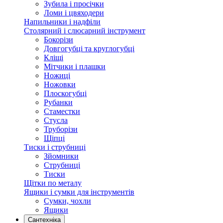
Зубила і просічки
Ломи і цвяходери
Напильники і надфіли
Столярний і слюсарний інструмент
Бокорізи
Довгогубці та круглогубці
Кліщі
Мітчики і плашки
Ножиці
Ножовки
Плоскогубці
Рубанки
Стаместки
Стусла
Труборізи
Щіпці
Тиски і струбниці
Зйомники
Струбниці
Тиски
Щітки по металу
Ящики і сумки для інструментів
Сумки, чохли
Ящики
Сантехніка