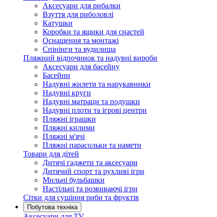
Аксесуари для рибалки
Взуття для риболовлі
Катушки
Коробки та ящики для снастей
Оснащення та монтажі
Спінінги та вудилища
Пляжний відпочинок та надувні вироби
Аксесуари для басейну
Басейни
Надувні жилети та нарукавники
Надувні круги
Надувні матраци та подушки
Надувні плоти та ігрові центри
Пляжні іграшки
Пляжні килими
Пляжні м'ячі
Пляжні парасольки та намети
Товари для дітей
Дитячі гаджети та аксесуари
Дитячий спорт та рухливі ігри
Мильні бульбашки
Настільні та розвиваючі ігри
Сітки для сушіння риби та фруктів
Побутова техніка
Аксесуари для TV