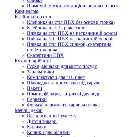
Синька
Шампуні, маски, кондиціонери для волосся
Канцелярія
Клейонки на стіл
Клейонка на стіл ПВХ без основи (тонка)
Клейонка на стіл рідке скло
Плівка на стіл ПВХ на нетканинній основі
Плівка на стіл ПВХ на тканинній основі
Плівка на стіл ПВХ силікон, скатертина
поліетиленова
Скатертини ПВХ
Кухонні дрібниці
Губки, мочалки для миття посуду
Запальнички
Комплектуючі для газ. плит
Підкладки та прихватки під гаряче
Пакети
Помпи, фільтри, катритжі для води
Серветки
Фольга, пергамент, харчова плівка
Меблі і декор
Все для ванни і туалету
Дитячі товари
Килимки
Кошики для білизни