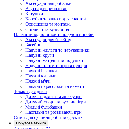
Аксесуари для рибалки
Взуття для риболовлі
Катушки
Коробки та ящики для снастей
Оснащення та монтажі
Спінінги та вудилища
Пляжний відпочинок та надувні вироби
Аксесуари для басейну
Басейни
Надувні жилети та нарукавники
Надувні круги
Надувні матраци та подушки
Надувні плоти та ігрові центри
Пляжні іграшки
Пляжні килими
Пляжні м'ячі
Пляжні парасольки та намети
Товари для дітей
Дитячі гаджети та аксесуари
Дитячий спорт та рухливі ігри
Мильні бульбашки
Настільні та розвиваючі ігри
Сітки для сушіння риби та фруктів
Побутова техніка
Аксесуари для TV