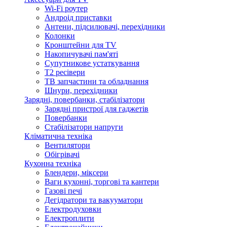
Wi-Fi роутер
Андроід приставки
Антени, підсилювачі, перехідники
Колонки
Кронштейни для TV
Накопичувачі пам'яті
Супутникове устаткування
Т2 ресівери
ТВ запчастини та обладнання
Шнури, перехідники
Зарядні, повербанки, стабілізатори
Зарядні пристрої для гаджетів
Повербанки
Стабілізатори напруги
Кліматична техніка
Вентилятори
Обігрівачі
Кухонна техніка
Блендери, міксери
Ваги кухонні, торгові та кантери
Газові печі
Дегідратори та вакууматори
Електродуховки
Електроплити