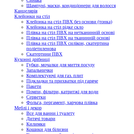
Синька
Шампуні, маски, кондиціонери для волосся
Канцелярія
Клейонки на стіл
Клейонка на стіл ПВХ без основи (тонка)
Клейонка на стіл рідке скло
Плівка на стіл ПВХ на нетканинній основі
Плівка на стіл ПВХ на тканинній основі
Плівка на стіл ПВХ силікон, скатертина
поліетиленова
Скатертини ПВХ
Кухонні дрібниці
Губки, мочалки для миття посуду
Запальнички
Комплектуючі для газ. плит
Підкладки та прихватки під гаряче
Пакети
Помпи, фільтри, катритжі для води
Серветки
Фольга, пергамент, харчова плівка
Меблі і декор
Все для ванни і туалету
Дитячі товари
Килимки
Кошики для білизни