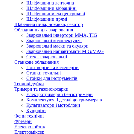
Шліфмашина ленточна
Шліфмашини вібраційні
Шліфмашини ексцентрикові
Шліфмашини прямі
Шабельна пила, ножівка, секатор
Обладнання для зварювання
Зварювальні інвертори ММА, TIG
Зварювальні комплектуючі
Зварювальні маски та окуляри
Зварювальні напіавтомати MIG/MAG
Стекла зварювальні
Станкове обладнання
Плиткорізи та каменерізи
Станки точильні
Стойки для інструментів
Теплові дуйки
Тримери та газонокосарки
Електротримери і бензотримери
Комплектуючі і деталі до триммераів
Культиватори і мотоблоки
Кущорізи
Фени технічні
Фрезери
Електролобзик
Електроміксер