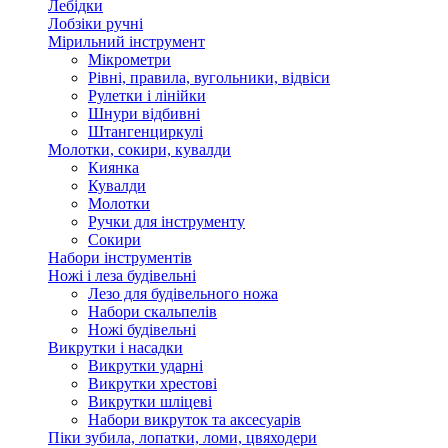
Лебідки
Лобзіки ручні
Мірильний інструмент
Мікрометри
Рівні, правила, вугольники, відвіси
Рулетки і лінійки
Шнури відбивні
Штангенциркулі
Молотки, сокири, кувалди
Киянка
Кувалди
Молотки
Ручки для інструменту
Сокири
Набори інструментів
Ножі і леза будівельні
Лезо для будівельного ножа
Набори скальпелів
Ножі будівельні
Викрутки і насадки
Викрутки ударні
Викрутки хрестові
Викрутки шліцеві
Набори викруток та аксесуарів
Піки зубила, лопатки, ломи, цвяходери