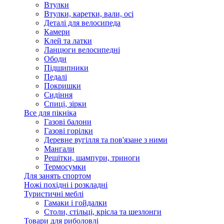
Втулки
Втулки, каретки, вали, осі
Деталі для велосипеда
Камери
Клей та латки
Ланцюги велосипедні
Ободи
Підшипники
Педалі
Покришки
Сидіння
Спиці, зірки
Все для пікніка
Газові балони
Газові горілки
Деревне вугілля та пов'язане з ними
Мангали
Решітки, шампури, триноги
Термосумки
Для занять спортом
Ножі похідні і розкладні
Туристичні меблі
Гамаки і гойдалки
Столи, стільці, крісла та шезлонги
Товари для риболовлі