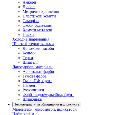
Анкери
Дюбелі
Метричне кріплення
Пластикові хомути
Саморізи
Скоби будівельні
Хомути металеві
Цвяхи
Холодне зварювання
Шпателі, терки, кельми
Допоміжні засоби
Кельми
Терки
Шпателі
Лакофарбові матеріали
Аерозольні фарби
Гумова фарба
Емалі ПФ, ґрунт
Пігмент
Розчинники
Фарба водоемульсійна, ґрунт
Шпаклівки
Техматеріали та обладнання підприємств
Манометри, мікрометри, індикатори
Набір клейм