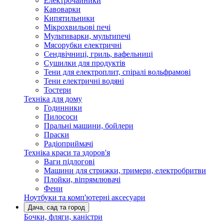
Електрочайники
Кавоварки
Кипятильники
Мікрохвильові печі
Мультиварки, мультипечі
Мясорубки електричні
Сендвічниці, гриль, вафельниці
Сушилки для продуктів
Тени для електроплит, спіралі вольфрамові
Тени електричні водяні
Тостери
Техніка для дому
Годинники
Пилососи
Пральні машини, бойлери
Праски
Радіоприймачі
Техніка краси та здоров'я
Ваги підлогові
Машини для стрижки, тримери, електробритви
Плойки, віпрямлювачі
Фени
Ноутбуки та комп'ютерні аксесуари
Дача, сад та город
Бочки, фляги, каністри