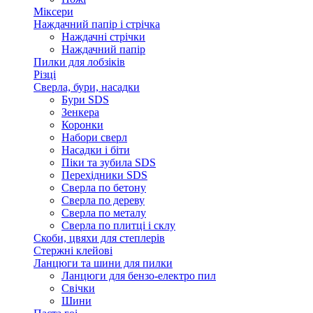
Міксери
Наждачний папір і стрічка
Наждачні стрічки
Наждачний папір
Пилки для лобзіків
Різці
Сверла, бури, насадки
Бури SDS
Зенкера
Коронки
Набори сверл
Насадки і біти
Піки та зубила SDS
Перехідники SDS
Сверла по бетону
Сверла по дереву
Сверла по металу
Сверла по плитці і склу
Скоби, цвяхи для степлерів
Стержні клейові
Ланцюги та шини для пилки
Ланцюги для бензо-електро пил
Свічки
Шини