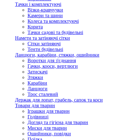
Тачки і комплектуючі
Візки-кравчучки
Камери та шини
Колеса та комплектуючі
Корита
Тачки садові та будівельні
Намети та затіняючі сітки
Сітки затіняючі
Тенти будівельні
Ланцюги, карабіни, стяжки, ошийники
Воротки для з'єднання
Гачки, кооси, вертлюги
Затискачі
Зтяжки
Карабіни
Ланцюги
Трос сталевий
Держак для лопат, грабель, сапок та коси
Товари для тварин
Іграшки для тварин
Годівниці
Догляд та гігієна для тварин
Миски для тварин
Ошийники, повідки
Поїлка