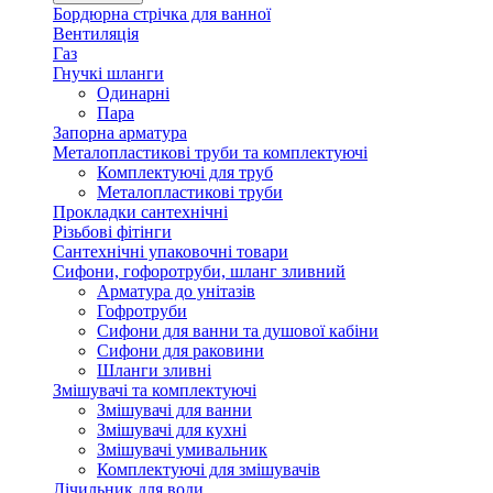
Бордюрна стрічка для ванної
Вентиляція
Газ
Гнучкі шланги
Одинарні
Пара
Запорна арматура
Металопластикові труби та комплектуючі
Комплектуючі для труб
Металопластикові труби
Прокладки сантехнічні
Різьбові фітінги
Сантехнічні упаковочні товари
Сифони, гофоротруби, шланг зливний
Арматура до унітазів
Гофротруби
Сифони для ванни та душової кабіни
Сифони для раковини
Шланги зливні
Змішувачі та комплектуючі
Змішувачі для ванни
Змішувачі для кухні
Змішувачі умивальник
Комплектуючі для змішувачів
Лічильник для води