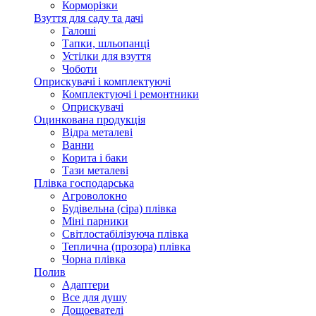
Корморізки
Взуття для саду та дачі
Галоші
Тапки, шльопанці
Устілки для взуття
Чоботи
Оприскувачі і комплектуючі
Комплектуючі і ремонтники
Оприскувачі
Оцинкована продукція
Відра металеві
Ванни
Корита і баки
Тази металеві
Плівка господарська
Агроволокно
Будівельна (сіра) плівка
Міні парники
Світлостабілізуюча плівка
Теплична (прозора) плівка
Чорна плівка
Полив
Адаптери
Все для душу
Дощоевателі