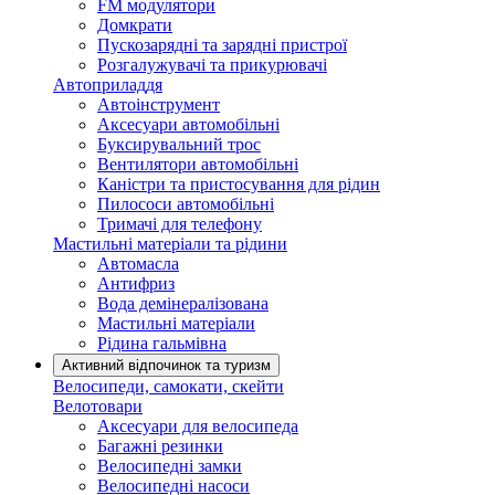
FM модулятори
Домкрати
Пускозарядні та зарядні пристрої
Розгалужувачі та прикурювачі
Автоприладдя
Автоінструмент
Аксесуари автомобільні
Буксирувальний трос
Вентилятори автомобільні
Каністри та пристосування для рідин
Пилососи автомобільні
Тримачі для телефону
Мастильні матеріали та рідини
Автомасла
Антифриз
Вода демінералізована
Мастильні матеріали
Рідина гальмівна
Активний відпочинок та туризм
Велосипеди, самокати, скейти
Велотовари
Аксесуари для велосипеда
Багажні резинки
Велосипедні замки
Велосипедні насоси