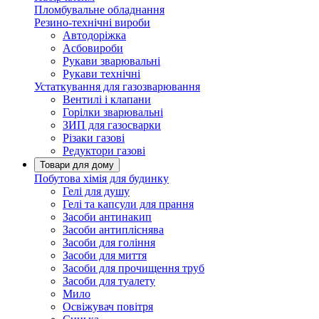
Пломбувальне обладнання
Резино-технічні вироби
Автодоріжка
Асбовироби
Рукави зварювальні
Рукави технічні
Устаткування для газозварювання
Вентилі і клапани
Горілки зварювальні
ЗИП для газосварки
Різаки газові
Редуктори газові
Товари для дому
Побутова хімія для будинку
Гелі для душу
Гелі та капсули для прання
Засоби антинакип
Засоби антипліснява
Засоби для гоління
Засоби для миття
Засоби для прочищення труб
Засоби для туалету
Мило
Освіжувач повітря