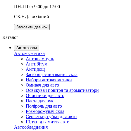
ПН-ПТ: з 9:00 до 17:00
СБ-НД: вихідний
Замовити дзвінок
Каталог
Автотовари
Автокосметика
Автошампунь
Антибітум
Антидощ
Засіб від запотівання скла
Набори автокосметики
Омивач для авто
Освіжувач повітря та ароматизатори
Очисники для авто
Паста для рук
Поліроль для авто
Розморожувач скла
Серветки, губки для авто
Щітки для миття авто
Автообладнання