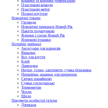
Кошики та коробки універсальні
Пластикові комоди
Пластикові меблі
Полиці взуттєві
Новорічні товари
Гірлянди
Новорічні прикраси Новий Рік
Пакети подарункові
Ялинки і сосни Новий Рік
Ялинкові іграшки
Потрібні дрібниці
Аксесуари для карнизів
Вішалки
Все для взуття
Клей
Лампадки
Нитки, голки, сантиметр, гумка білизняна
Прищіпки, кошики для прещепок
Свічки парафінові
Сумки господарські
Термометри
Чохли
Шило
Предмети особистої гігієни
Дзеркала