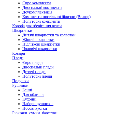
Євро комплекти
Двоспальні комплекти
Доукомплектація
Комплекти постільної білизни (Велюр)
Полуторні комплекти
Короба для зберігання речей
Шкарпетки
Дитячі шкарпетки та колготки
Жіночі шкарпетки
Підліткові шкарпетки
Чоловічі шкарпетки
Ковдри
Пледи
Євро пледи
Двоспальні пледи
Дитячі пледи
Полуторні пледи
Подушки
Рушники
Банні
Для обличчя
Кухонні
Набори рушників
Носові хустки
Рюкзаки, сумки, барсетки