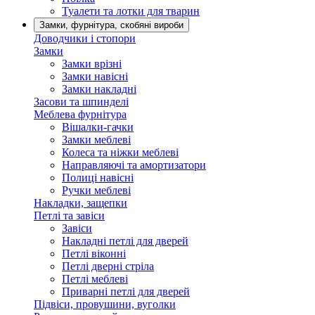
Туалети та лотки для тварин
Замки, фурнітура, скобяні вироби
Доводчики і стопори
Замки
Замки врізні
Замки навісні
Замки накладні
Засови та шпинделі
Меблева фурнітура
Вішалки-гачки
Замки меблеві
Колеса та ніжки меблеві
Направляючі та амортизатори
Полиці навісні
Ручки меблеві
Накладки, защепки
Петлі та завіси
Завіси
Накладні петлі для дверей
Петлі віконні
Петлі дверні стріла
Петлі меблеві
Приварні петлі для дверей
Підвіси, провушини, вуголки