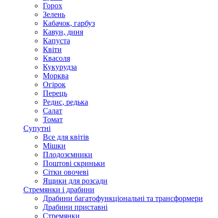
Горох
Зелень
Кабачок, гарбуз
Кавун, диня
Капуста
Квіти
Квасоля
Кукурудза
Морква
Огірок
Перець
Редис, редька
Салат
Томат
Супутні
Все для квітів
Мішки
Плодозємники
Поштові скриньки
Сітки овочеві
Ящики для розсади
Стремянки і драбини
Драбини багатофункціональні та трансформери
Драбини приставні
Стремянки