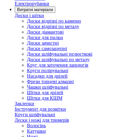
Електрорубанки
Витратні матеріали
Диски і щітки
Диски відрізні по каменю
Диски відрізні по металу
Диски діамантові
Диски для пилки
Диски зачистні
Диски самозацепні
Диски шліфувальні пелюсткові
Диски шліфувальні по металу
Круг для заточення ланцюгів
Круги полірувальні
Насадки для дрілей
Фрези торцеві алмазні
Чашки шліфувальні
Щітки для дрілей
Щітки для КШМ
Заклепки
Інструмент для розмітки
Круги шліфувальні
Лески і ножі для тримерів
Волосінь
Катушки
Ножі