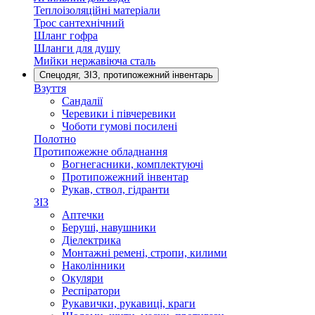
Теплоізоляційні матеріали
Трос сантехнічний
Шланг гофра
Шланги для душу
Мийки нержавіюча сталь
Спецодяг, ЗІЗ, протипожежний інвентарь
Взуття
Сандалії
Черевики і півчеревики
Чоботи гумові посилені
Полотно
Протипожежне обладнання
Вогнегасники, комплектуючі
Протипожежний інвентар
Рукав, ствол, гідранти
ЗІЗ
Аптечки
Беруші, навушники
Діелектрика
Монтажні ремені, стропи, килими
Наколінники
Окуляри
Респіратори
Рукавички, рукавиці, краги