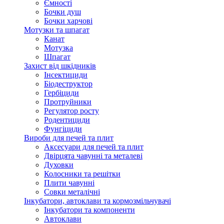
Ємності
Бочки душ
Бочки харчові
Мотузки та шпагат
Канат
Мотузка
Шпагат
Захист від шкідників
Інсектициди
Біодеструктор
Гербіциди
Протруйники
Регулятор росту
Родентициди
Фунгіциди
Вироби для печей та плит
Аксесуари для печей та плит
Двірцята чавунні та металеві
Духовки
Колосники та решітки
Плити чавунні
Совки металічні
Інкубатори, автоклави та кормозмільчувачі
Інкубатори та компоненти
Автоклави