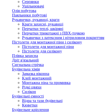
Серпянки
Ущільнювачі
Олія побутова
Паяльники побутові
Рукавички, рукавиці, краги
Краги захисні, рукавиці
Перчатки теплі, шкіряні
Перчатки трикотажні з ПВХ-точкою
Рукавички з латексним і нітриловим покриттям
Пістолети для монтажної піни і силікону
Пістолети для монтажної піни
Пістолети для силікону
Плівка захисна
Дріт в'язальний
Сигнальна стрічка
Будівельна хімія
Замазка віконна
Клей монтажний
Монтажна піна та промивка
Рідкі цвяхи
Силікон
Будівельні ємності
Відра та тази будівельні
Кюветки
Будівельне кріплення