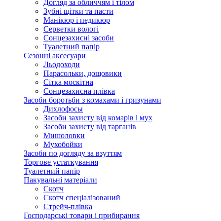
Догляд за обличчям і тілом
Зубні щітки та пасти
Манікюр і педикюр
Серветки вологі
Сонцезахисні засоби
Туалетний папір
Сезонні аксесуари
Льодоходи
Парасольки, дощовики
Сітка москітна
Сонцезахисна плівка
Засоби боротьби з комахами і гризунами
Дихлофосы
Засоби захисту від комарів і мух
Засоби захисту від тарганів
Мишоловки
Мухобойки
Засоби по догляду за взуттям
Торгове устаткування
Туалетний папір
Пакувальні матеріали
Скотч
Скотч спеціалізований
Стрейч-плівка
Господарські товари і прибирання