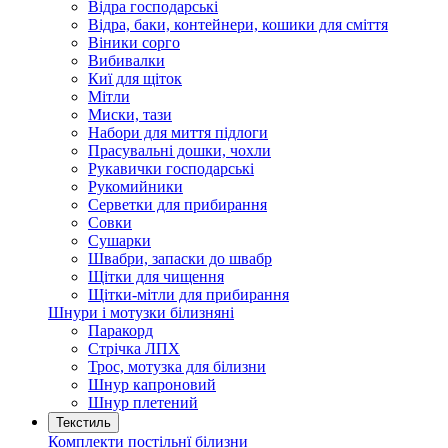
Відра господарські
Відра, баки, контейнери, кошики для сміття
Віники сорго
Вибивалки
Киї для щіток
Мітли
Миски, тази
Набори для миття підлоги
Прасувальні дошки, чохли
Рукавички господарські
Рукомийники
Серветки для прибирання
Совки
Сушарки
Швабри, запаски до швабр
Щітки для чищення
Щітки-мітли для прибирання
Шнури і мотузки білизняні
Паракорд
Стрічка ЛПХ
Трос, мотузка для білизни
Шнур капроновий
Шнур плетений
Текстиль
Комплекти постільнї білизни