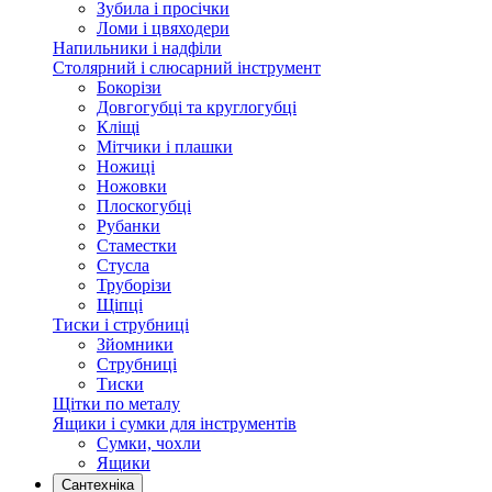
Зубила і просічки
Ломи і цвяходери
Напильники і надфіли
Столярний і слюсарний інструмент
Бокорізи
Довгогубці та круглогубці
Кліщі
Мітчики і плашки
Ножиці
Ножовки
Плоскогубці
Рубанки
Стаместки
Стусла
Труборізи
Щіпці
Тиски і струбниці
Зйомники
Струбниці
Тиски
Щітки по металу
Ящики і сумки для інструментів
Сумки, чохли
Ящики
Сантехніка