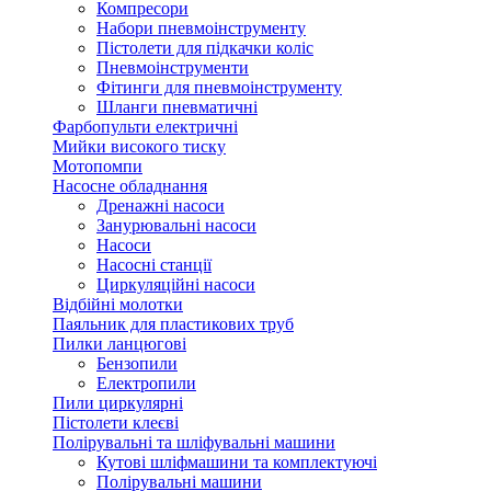
Компресори
Набори пневмоінструменту
Пістолети для підкачки коліс
Пневмоінструменти
Фітинги для пневмоінструменту
Шланги пневматичні
Фарбопульти електричні
Мийки високого тиску
Мотопомпи
Насосне обладнання
Дренажні насоси
Занурювальні насоси
Насоси
Насосні станції
Циркуляційні насоси
Відбійні молотки
Паяльник для пластикових труб
Пилки ланцюгові
Бензопили
Електропили
Пили циркулярні
Пістолети клеєві
Полірувальні та шліфувальні машини
Кутові шліфмашини та комплектуючі
Полірувальні машини