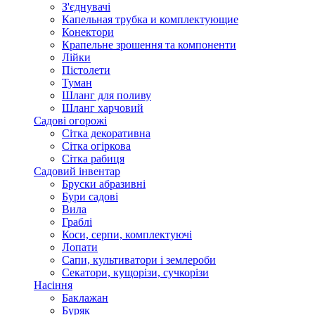
З'єднувачі
Капельная трубка и комплектующие
Конектори
Крапельне зрошення та компоненти
Лійки
Пістолети
Туман
Шланг для поливу
Шланг харчовий
Садові огорожі
Сітка декоративна
Сітка огіркова
Сітка рабиця
Садовий інвентар
Бруски абразивні
Бури садові
Вила
Граблі
Коси, серпи, комплектуючі
Лопати
Сапи, культиватори і землероби
Секатори, кущорізи, сучкорізи
Насіння
Баклажан
Буряк