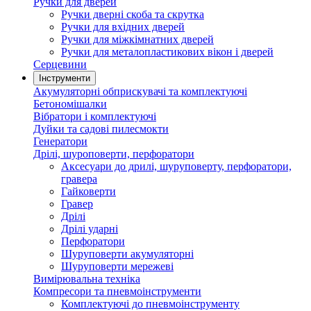
Ручки для дверей
Ручки дверні скоба та скрутка
Ручки для вхідних дверей
Ручки для міжкімнатних дверей
Ручки для металопластикових вікон і дверей
Серцевини
Інструменти
Акумуляторні обприскувачі та комплектуючі
Бетономішалки
Вібратори і комплектуючі
Дуйки та садові пилесмокти
Генератори
Дрілі, шуроповерти, перфоратори
Аксесуари до дрилі, шуруповерту, перфоратори,
гравера
Гайковерти
Гравер
Дрілі
Дрілі ударні
Перфоратори
Шуруповерти акумуляторні
Шуруповерти мережеві
Вимірювальна техніка
Компресори та пневмоінструменти
Комплектуючі до пневмоінструменту