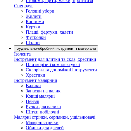
Шоломи, щити, маски, протигази
Спецодяг
Головні убори
Жилети
Костюми
Куртки
Плащі, фартухи, халати
Футболки
Штани
Будівельно-обробний інструмент і матеріали
Ізолента
Інструмент для плитки та скла, хрестики
Плиткорізи і комплектуючі
Склорізи та допоміжні інструменти
Хрестики
Інструмент малярний
Валики
Запаски на валик
Ковші малярні
Пензлі
Ручки для валика
Щітки побілочні
Малярні стрічки, серпянки, ущільнювачі
Малярні стрічки
Обивка для дверей