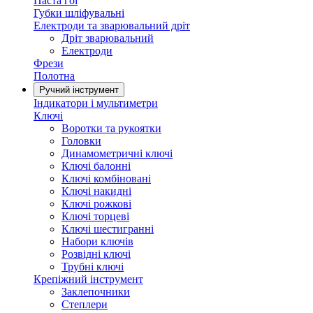
Паста гоі
Губки шліфувальні
Електроди та зварювальний дріт
Дріт зварювальний
Електроди
Фрези
Полотна
Ручний інструмент
Індикатори і мультиметри
Ключі
Воротки та рукоятки
Головки
Динамометричні ключі
Ключі балонні
Ключі комбіновані
Ключі накидні
Ключі рожкові
Ключі торцеві
Ключі шестигранні
Набори ключів
Розвідні ключі
Трубні ключі
Крепіжний інструмент
Заклепочники
Степлери