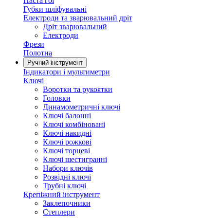
Паста гоі
Губки шліфувальні
Електроди та зварювальний дріт
Дріт зварювальний
Електроди
Фрези
Полотна
Ручний інструмент
Індикатори і мультиметри
Ключі
Воротки та рукоятки
Головки
Динамометричні ключі
Ключі балонні
Ключі комбіновані
Ключі накидні
Ключі рожкові
Ключі торцеві
Ключі шестигранні
Набори ключів
Розвідні ключі
Трубні ключі
Крепіжний інструмент
Заклепочники
Степлери