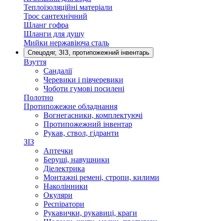
Теплоізоляційні матеріали
Трос сантехнічний
Шланг гофра
Шланги для душу
Мийки нержавіюча сталь
Спецодяг, ЗІЗ, протипожежний інвентарь
Взуття
Сандалії
Черевики і півчеревики
Чоботи гумові посилені
Полотно
Протипожежне обладнання
Вогнегасники, комплектуючі
Протипожежний інвентар
Рукав, ствол, гідранти
ЗІЗ
Аптечки
Беруші, навушники
Діелектрика
Монтажні ремені, стропи, килими
Наколінники
Окуляри
Респіратори
Рукавички, рукавиці, краги