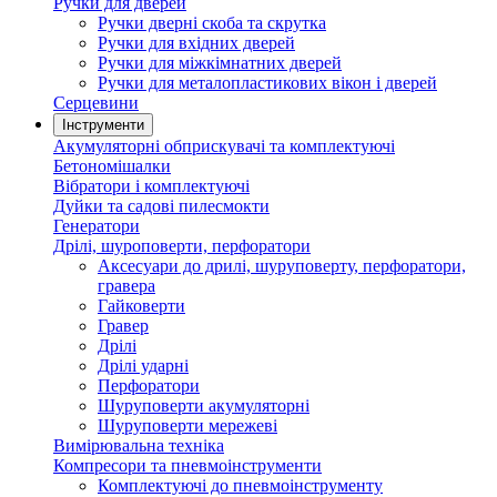
Ручки для дверей
Ручки дверні скоба та скрутка
Ручки для вхідних дверей
Ручки для міжкімнатних дверей
Ручки для металопластикових вікон і дверей
Серцевини
Інструменти
Акумуляторні обприскувачі та комплектуючі
Бетономішалки
Вібратори і комплектуючі
Дуйки та садові пилесмокти
Генератори
Дрілі, шуроповерти, перфоратори
Аксесуари до дрилі, шуруповерту, перфоратори,
гравера
Гайковерти
Гравер
Дрілі
Дрілі ударні
Перфоратори
Шуруповерти акумуляторні
Шуруповерти мережеві
Вимірювальна техніка
Компресори та пневмоінструменти
Комплектуючі до пневмоінструменту