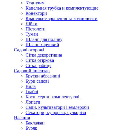
З'єднувачі
Капельная трубка и комплектующие
Конектори
Крапельне зрошення та компоненти
Лійки
Пістолети
Туман
Шланг для поливу
Шланг харчовий
Садові огорожі
Сітка декоративна
Сітка огіркова
Сітка рабиця
Садовий інвентар
Бруски абразивні
Бури садові
Вила
Граблі
Коси, серпи, комплектуючі
Лопати
Сапи, культиватори і землероби
Секатори, кущорізи, сучкорізи
Насіння
Баклажан
Буряк