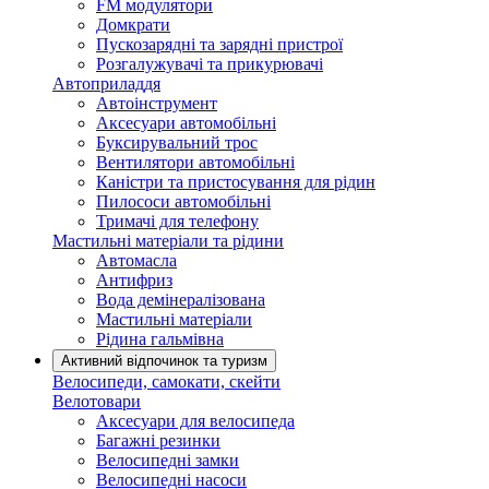
FM модулятори
Домкрати
Пускозарядні та зарядні пристрої
Розгалужувачі та прикурювачі
Автоприладдя
Автоінструмент
Аксесуари автомобільні
Буксирувальний трос
Вентилятори автомобільні
Каністри та пристосування для рідин
Пилососи автомобільні
Тримачі для телефону
Мастильні матеріали та рідини
Автомасла
Антифриз
Вода демінералізована
Мастильні матеріали
Рідина гальмівна
Активний відпочинок та туризм
Велосипеди, самокати, скейти
Велотовари
Аксесуари для велосипеда
Багажні резинки
Велосипедні замки
Велосипедні насоси