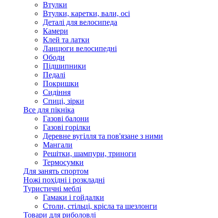
Втулки
Втулки, каретки, вали, осі
Деталі для велосипеда
Камери
Клей та латки
Ланцюги велосипедні
Ободи
Підшипники
Педалі
Покришки
Сидіння
Спиці, зірки
Все для пікніка
Газові балони
Газові горілки
Деревне вугілля та пов'язане з ними
Мангали
Решітки, шампури, триноги
Термосумки
Для занять спортом
Ножі похідні і розкладні
Туристичні меблі
Гамаки і гойдалки
Столи, стільці, крісла та шезлонги
Товари для риболовлі