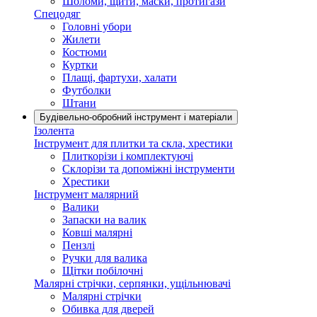
Шоломи, щити, маски, протигази
Спецодяг
Головні убори
Жилети
Костюми
Куртки
Плащі, фартухи, халати
Футболки
Штани
Будівельно-обробний інструмент і матеріали
Ізолента
Інструмент для плитки та скла, хрестики
Плиткорізи і комплектуючі
Склорізи та допоміжні інструменти
Хрестики
Інструмент малярний
Валики
Запаски на валик
Ковші малярні
Пензлі
Ручки для валика
Щітки побілочні
Малярні стрічки, серпянки, ущільнювачі
Малярні стрічки
Обивка для дверей