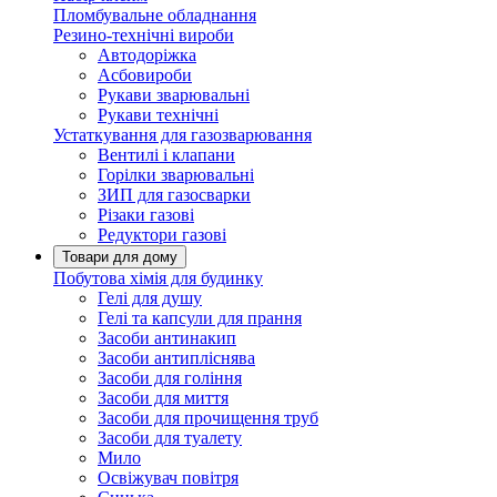
Пломбувальне обладнання
Резино-технічні вироби
Автодоріжка
Асбовироби
Рукави зварювальні
Рукави технічні
Устаткування для газозварювання
Вентилі і клапани
Горілки зварювальні
ЗИП для газосварки
Різаки газові
Редуктори газові
Товари для дому
Побутова хімія для будинку
Гелі для душу
Гелі та капсули для прання
Засоби антинакип
Засоби антипліснява
Засоби для гоління
Засоби для миття
Засоби для прочищення труб
Засоби для туалету
Мило
Освіжувач повітря