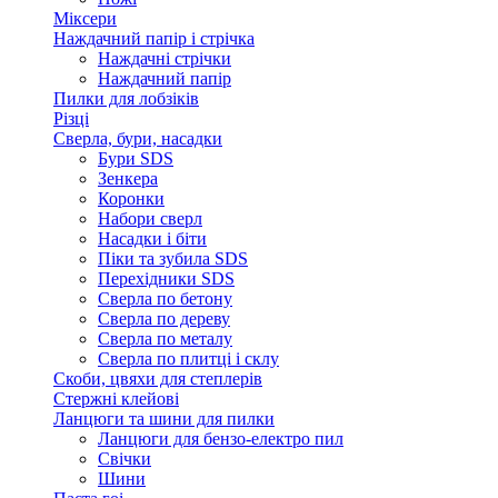
Міксери
Наждачний папір і стрічка
Наждачні стрічки
Наждачний папір
Пилки для лобзіків
Різці
Сверла, бури, насадки
Бури SDS
Зенкера
Коронки
Набори сверл
Насадки і біти
Піки та зубила SDS
Перехідники SDS
Сверла по бетону
Сверла по дереву
Сверла по металу
Сверла по плитці і склу
Скоби, цвяхи для степлерів
Стержні клейові
Ланцюги та шини для пилки
Ланцюги для бензо-електро пил
Свічки
Шини