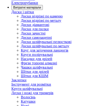
Електрорубанки
Витратні матеріали
Диски і щітки
Диски відрізні по каменю
Диски відрізні по металу
Диски діамантові
Диски для пилки
Диски зачистні
Диски самозацепні
Диски шліфувальні пелюсткові
Диски шліфувальні по металу
Круг для заточення ланцюгів
Круги полірувальні
Насадки для дрілей
Фрези торцеві алмазні
Чашки шліфувальні
Щітки для дрілей
Щітки для КШМ
Заклепки
Інструмент для розмітки
Круги шліфувальні
Лески і ножі для тримерів
Волосінь
Катушки
Ножі