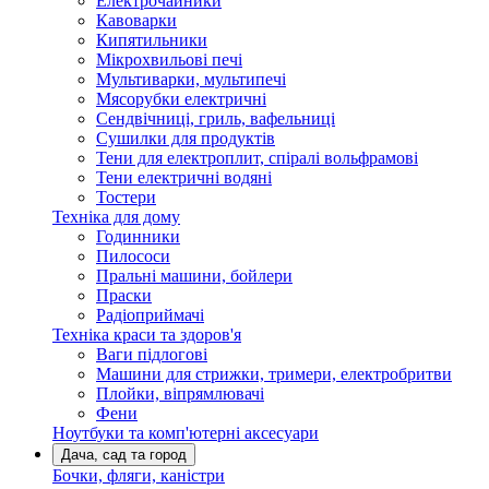
Електрочайники
Кавоварки
Кипятильники
Мікрохвильові печі
Мультиварки, мультипечі
Мясорубки електричні
Сендвічниці, гриль, вафельниці
Сушилки для продуктів
Тени для електроплит, спіралі вольфрамові
Тени електричні водяні
Тостери
Техніка для дому
Годинники
Пилососи
Пральні машини, бойлери
Праски
Радіоприймачі
Техніка краси та здоров'я
Ваги підлогові
Машини для стрижки, тримери, електробритви
Плойки, віпрямлювачі
Фени
Ноутбуки та комп'ютерні аксесуари
Дача, сад та город
Бочки, фляги, каністри