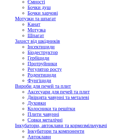
Ємності
Бочки душ
Бочки харчові
Мотузки та шпагат
Канат
Мотузка
Шпагат
Захист від шкідників
Інсектициди
Біодеструктор
Гербіциди
Протруйники
Регулятор росту
Родентициди
Фунгіциди
Вироби для печей та плит
Аксесуари для печей та плит
Двірцята чавунні та металеві
Духовки
Колосники та решітки
Плити чавунні
Совки металічні
Інкубатори, автоклави та кормозмільчувачі
Інкубатори та компоненти
Автоклави