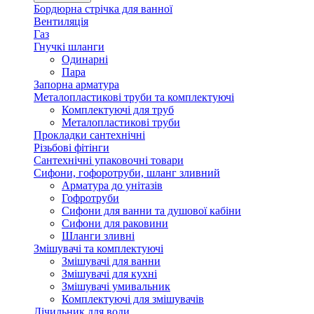
Бордюрна стрічка для ванної
Вентиляція
Газ
Гнучкі шланги
Одинарні
Пара
Запорна арматура
Металопластикові труби та комплектуючі
Комплектуючі для труб
Металопластикові труби
Прокладки сантехнічні
Різьбові фітінги
Сантехнічні упаковочні товари
Сифони, гофоротруби, шланг зливний
Арматура до унітазів
Гофротруби
Сифони для ванни та душової кабіни
Сифони для раковини
Шланги зливні
Змішувачі та комплектуючі
Змішувачі для ванни
Змішувачі для кухні
Змішувачі умивальник
Комплектуючі для змішувачів
Лічильник для води