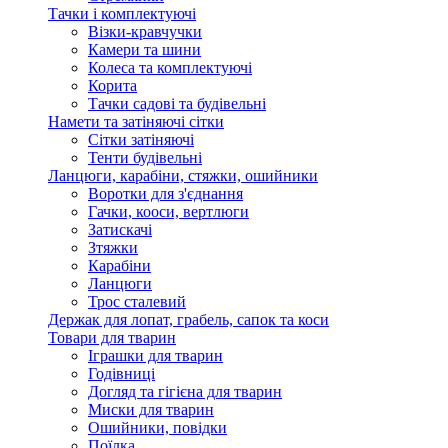
Тачки і комплектуючі
Візки-кравчучки
Камери та шини
Колеса та комплектуючі
Корита
Тачки садові та будівельні
Намети та затіняючі сітки
Сітки затіняючі
Тенти будівельні
Ланцюги, карабіни, стяжки, ошийники
Воротки для з'єднання
Гачки, кооси, вертлюги
Затискачі
Зтяжки
Карабіни
Ланцюги
Трос сталевий
Держак для лопат, грабель, сапок та коси
Товари для тварин
Іграшки для тварин
Годівниці
Догляд та гігієна для тварин
Миски для тварин
Ошийники, повідки
Поїлка