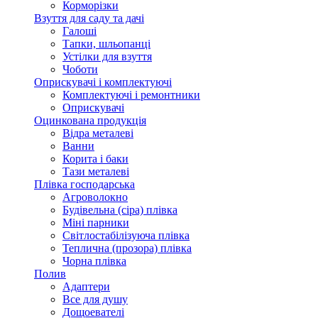
Корморізки
Взуття для саду та дачі
Галоші
Тапки, шльопанці
Устілки для взуття
Чоботи
Оприскувачі і комплектуючі
Комплектуючі і ремонтники
Оприскувачі
Оцинкована продукція
Відра металеві
Ванни
Корита і баки
Тази металеві
Плівка господарська
Агроволокно
Будівельна (сіра) плівка
Міні парники
Світлостабілізуюча плівка
Теплична (прозора) плівка
Чорна плівка
Полив
Адаптери
Все для душу
Дощоевателі