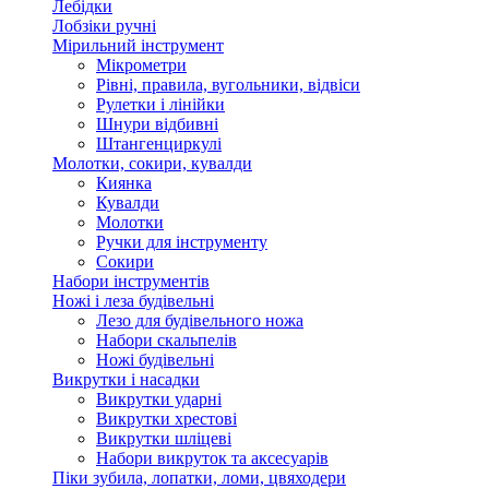
Лебідки
Лобзіки ручні
Мірильний інструмент
Мікрометри
Рівні, правила, вугольники, відвіси
Рулетки і лінійки
Шнури відбивні
Штангенциркулі
Молотки, сокири, кувалди
Киянка
Кувалди
Молотки
Ручки для інструменту
Сокири
Набори інструментів
Ножі і леза будівельні
Лезо для будівельного ножа
Набори скальпелів
Ножі будівельні
Викрутки і насадки
Викрутки ударні
Викрутки хрестові
Викрутки шліцеві
Набори викруток та аксесуарів
Піки зубила, лопатки, ломи, цвяходери