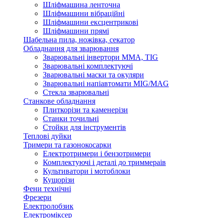
Шліфмашина ленточна
Шліфмашини вібраційні
Шліфмашини ексцентрикові
Шліфмашини прямі
Шабельна пила, ножівка, секатор
Обладнання для зварювання
Зварювальні інвертори ММА, TIG
Зварювальні комплектуючі
Зварювальні маски та окуляри
Зварювальні напіавтомати MIG/MAG
Стекла зварювальні
Станкове обладнання
Плиткорізи та каменерізи
Станки точильні
Стойки для інструментів
Теплові дуйки
Тримери та газонокосарки
Електротримери і бензотримери
Комплектуючі і деталі до триммераів
Культиватори і мотоблоки
Кущорізи
Фени технічні
Фрезери
Електролобзик
Електроміксер