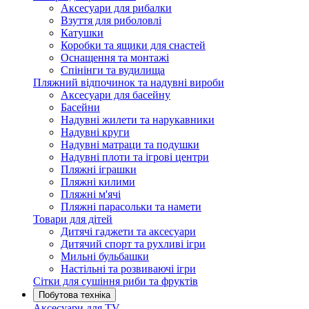
Аксесуари для рибалки
Взуття для риболовлі
Катушки
Коробки та ящики для снастей
Оснащення та монтажі
Спінінги та вудилища
Пляжний відпочинок та надувні вироби
Аксесуари для басейну
Басейни
Надувні жилети та нарукавники
Надувні круги
Надувні матраци та подушки
Надувні плоти та ігрові центри
Пляжні іграшки
Пляжні килими
Пляжні м'ячі
Пляжні парасольки та намети
Товари для дітей
Дитячі гаджети та аксесуари
Дитячий спорт та рухливі ігри
Мильні бульбашки
Настільні та розвиваючі ігри
Сітки для сушіння риби та фруктів
Побутова техніка
Аксесуари для TV