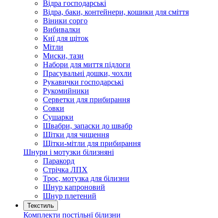
Відра господарські
Відра, баки, контейнери, кошики для сміття
Віники сорго
Вибивалки
Киї для щіток
Мітли
Миски, тази
Набори для миття підлоги
Прасувальні дошки, чохли
Рукавички господарські
Рукомийники
Серветки для прибирання
Совки
Сушарки
Швабри, запаски до швабр
Щітки для чищення
Щітки-мітли для прибирання
Шнури і мотузки білизняні
Паракорд
Стрічка ЛПХ
Трос, мотузка для білизни
Шнур капроновий
Шнур плетений
Текстиль
Комплекти постільнї білизни