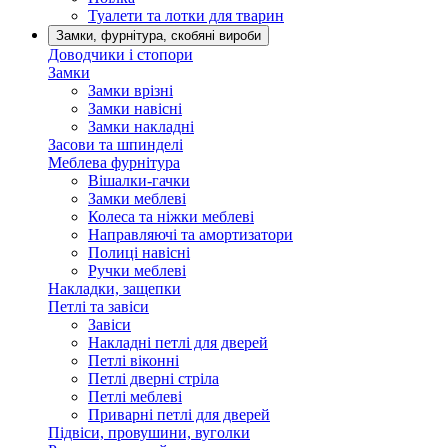
Туалети та лотки для тварин
Замки, фурнітура, скобяні вироби
Доводчики і стопори
Замки
Замки врізні
Замки навісні
Замки накладні
Засови та шпинделі
Меблева фурнітура
Вішалки-гачки
Замки меблеві
Колеса та ніжки меблеві
Направляючі та амортизатори
Полиці навісні
Ручки меблеві
Накладки, защепки
Петлі та завіси
Завіси
Накладні петлі для дверей
Петлі віконні
Петлі дверні стріла
Петлі меблеві
Приварні петлі для дверей
Підвіси, провушини, вуголки