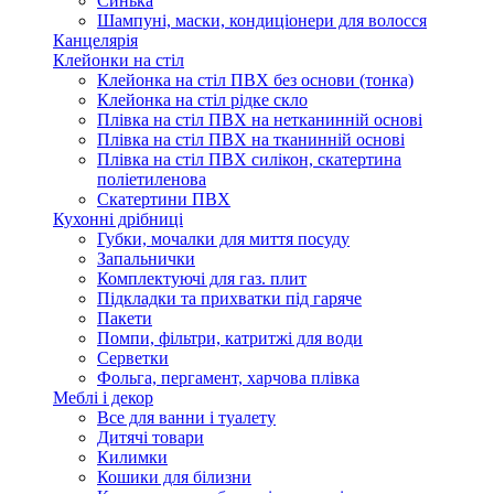
Синька
Шампуні, маски, кондиціонери для волосся
Канцелярія
Клейонки на стіл
Клейонка на стіл ПВХ без основи (тонка)
Клейонка на стіл рідке скло
Плівка на стіл ПВХ на нетканинній основі
Плівка на стіл ПВХ на тканинній основі
Плівка на стіл ПВХ силікон, скатертина
поліетиленова
Скатертини ПВХ
Кухонні дрібниці
Губки, мочалки для миття посуду
Запальнички
Комплектуючі для газ. плит
Підкладки та прихватки під гаряче
Пакети
Помпи, фільтри, катритжі для води
Серветки
Фольга, пергамент, харчова плівка
Меблі і декор
Все для ванни і туалету
Дитячі товари
Килимки
Кошики для білизни