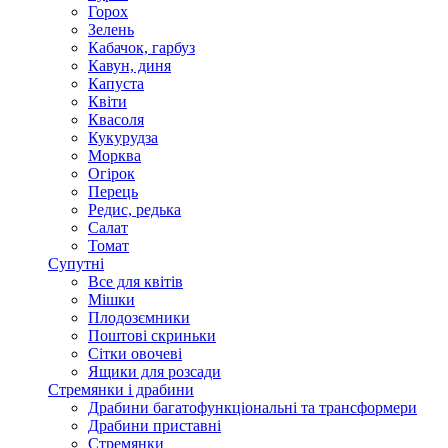
Горох
Зелень
Кабачок, гарбуз
Кавун, диня
Капуста
Квіти
Квасоля
Кукурудза
Морква
Огірок
Перець
Редис, редька
Салат
Томат
Супутні
Все для квітів
Мішки
Плодозємники
Поштові скриньки
Сітки овочеві
Ящики для розсади
Стремянки і драбини
Драбини багатофункціональні та трансформери
Драбини приставні
Стремянки