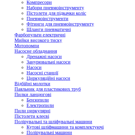
Компресори
Набори пневмоінструменту
Пістолети для підкачки коліс
Пневмоінструменти
Фітинги для пневмоінструменту
Шланги пневматичні
Фарбопульти електричні
Мийки високого тиску
Мотопомпи
Насосне обладнання
Дренажні насоси
Занурювальні насоси
Насоси
Насосні станції
Циркуляційні насоси
Відбійні молотки
Паяльник для пластикових труб
Пилки ланцюгові
Бензопили
Електропили
Пили циркулярні
Пістолети клеєві
Полірувальні та шліфувальні машини
Кутові шліфмашини та комплектуючі
Полірувальні машини