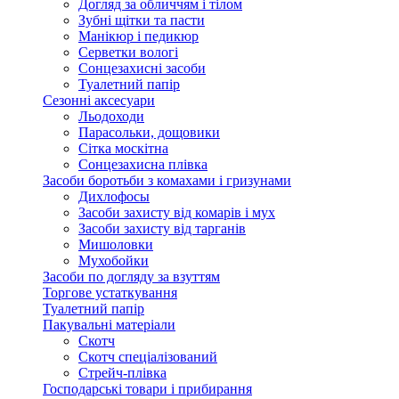
Догляд за обличчям і тілом
Зубні щітки та пасти
Манікюр і педикюр
Серветки вологі
Сонцезахисні засоби
Туалетний папір
Сезонні аксесуари
Льодоходи
Парасольки, дощовики
Сітка москітна
Сонцезахисна плівка
Засоби боротьби з комахами і гризунами
Дихлофосы
Засоби захисту від комарів і мух
Засоби захисту від тарганів
Мишоловки
Мухобойки
Засоби по догляду за взуттям
Торгове устаткування
Туалетний папір
Пакувальні матеріали
Скотч
Скотч спеціалізований
Стрейч-плівка
Господарські товари і прибирання