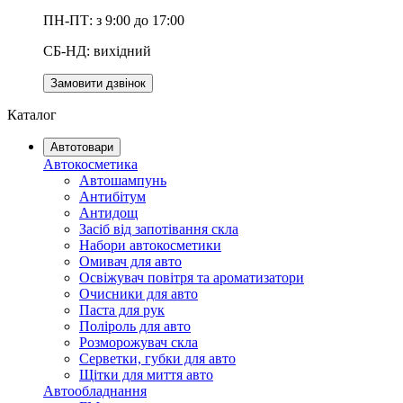
ПН-ПТ: з 9:00 до 17:00
СБ-НД: вихідний
Замовити дзвінок
Каталог
Автотовари
Автокосметика
Автошампунь
Антибітум
Антидощ
Засіб від запотівання скла
Набори автокосметики
Омивач для авто
Освіжувач повітря та ароматизатори
Очисники для авто
Паста для рук
Поліроль для авто
Розморожувач скла
Серветки, губки для авто
Щітки для миття авто
Автообладнання