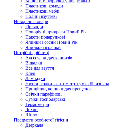
Кошики та коробки універсальні
Пластикові комоди
Пластикові меблі
Полиці взуттєві
Новорічні товари
Гірлянди
Новорічні прикраси Новий Рік
Пакети подарункові
Ялинки і сосни Новий Рік
Ялинкові іграшки
Потрібні дрібниці
Аксесуари для карнизів
Вішалки
Все для взуття
Клей
Лампадки
Нитки, голки, сантиметр, гумка білизняна
Прищіпки, кошики для прещепок
Свічки парафінові
Сумки господарські
Термометри
Чохли
Шило
Предмети особистої гігієни
Дзеркала