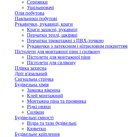
Серпянки
Ущільнювачі
Олія побутова
Паяльники побутові
Рукавички, рукавиці, краги
Краги захисні, рукавиці
Перчатки теплі, шкіряні
Перчатки трикотажні з ПВХ-точкою
Рукавички з латексним і нітриловим покриттям
Пістолети для монтажної піни і силікону
Пістолети для монтажної піни
Пістолети для силікону
Плівка захисна
Дріт в'язальний
Сигнальна стрічка
Будівельна хімія
Замазка віконна
Клей монтажний
Монтажна піна та промивка
Рідкі цвяхи
Силікон
Будівельні ємності
Відра та тази будівельні
Кюветки
Будівельне кріплення