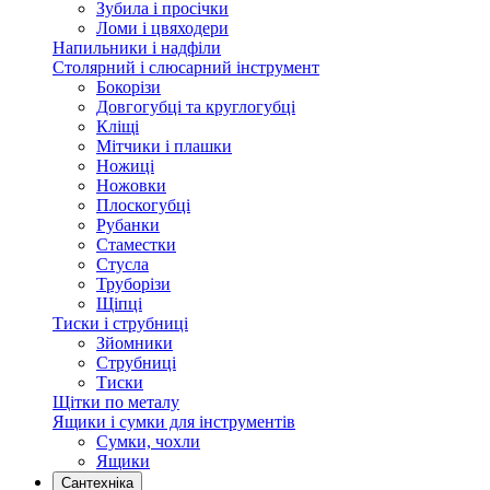
Зубила і просічки
Ломи і цвяходери
Напильники і надфіли
Столярний і слюсарний інструмент
Бокорізи
Довгогубці та круглогубці
Кліщі
Мітчики і плашки
Ножиці
Ножовки
Плоскогубці
Рубанки
Стаместки
Стусла
Труборізи
Щіпці
Тиски і струбниці
Зйомники
Струбниці
Тиски
Щітки по металу
Ящики і сумки для інструментів
Сумки, чохли
Ящики
Сантехніка