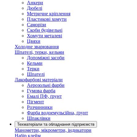
Анкери
Дюбелі
Метричне кріплення
Пластикові хомути
Саморізи
Скоби будівельні
Хомути металеві
Цвяхи
Холодне зварювання
Шпателі, терки, кельми
Допоміжні засоби
Кельми
Терки
Шпателі
Лакофарбові матеріали
Аерозольні фарби
Гумова фарба
Емалі ПФ, ґрунт
Пігмент
Розчинники
Фарба водоемульсійна, ґрунт
Шпаклівки
Техматеріали та обладнання підприємств
Манометри, мікрометри, індикатори
Набір клейм