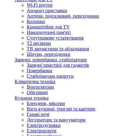
Wi-Fi роутер
Андроід приставки
Антени, підсилювачі, перехідники
Колонки
Кронштейни для TV
Накопичувачі пам'яті
Супутникове устаткування
Т2 ресівери
ТВ запчастини та обладнання
Шнури, перехідники
Зарядні, повербанки, стабілізатори
Зарядні пристрої для гаджетів
Повербанки
Стабілізатори напруги
Кліматична техніка
Вентилятори
Обігрівачі
Кухонна техніка
Блендери, міксери
Ваги кухонні, торгові та кантери
Газові печі
Дегідратори та вакууматори
Електродуховки
Електроплити