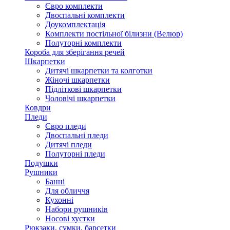
Євро комплекти
Двоспальні комплекти
Доукомплектація
Комплекти постільної білизни (Велюр)
Полуторні комплекти
Короба для зберігання речей
Шкарпетки
Дитячі шкарпетки та колготки
Жіночі шкарпетки
Підліткові шкарпетки
Чоловічі шкарпетки
Ковдри
Пледи
Євро пледи
Двоспальні пледи
Дитячі пледи
Полуторні пледи
Подушки
Рушники
Банні
Для обличчя
Кухонні
Набори рушників
Носові хустки
Рюкзаки, сумки, барсетки