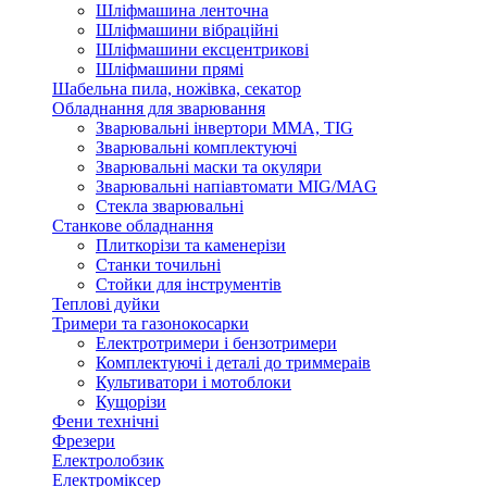
Шліфмашина ленточна
Шліфмашини вібраційні
Шліфмашини ексцентрикові
Шліфмашини прямі
Шабельна пила, ножівка, секатор
Обладнання для зварювання
Зварювальні інвертори ММА, TIG
Зварювальні комплектуючі
Зварювальні маски та окуляри
Зварювальні напіавтомати MIG/MAG
Стекла зварювальні
Станкове обладнання
Плиткорізи та каменерізи
Станки точильні
Стойки для інструментів
Теплові дуйки
Тримери та газонокосарки
Електротримери і бензотримери
Комплектуючі і деталі до триммераів
Культиватори і мотоблоки
Кущорізи
Фени технічні
Фрезери
Електролобзик
Електроміксер