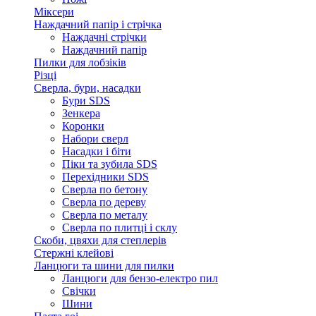
Міксери
Наждачний папір і стрічка
Наждачні стрічки
Наждачний папір
Пилки для лобзіків
Різці
Сверла, бури, насадки
Бури SDS
Зенкера
Коронки
Набори сверл
Насадки і біти
Піки та зубила SDS
Перехідники SDS
Сверла по бетону
Сверла по дереву
Сверла по металу
Сверла по плитці і склу
Скоби, цвяхи для степлерів
Стержні клейові
Ланцюги та шини для пилки
Ланцюги для бензо-електро пил
Свічки
Шини