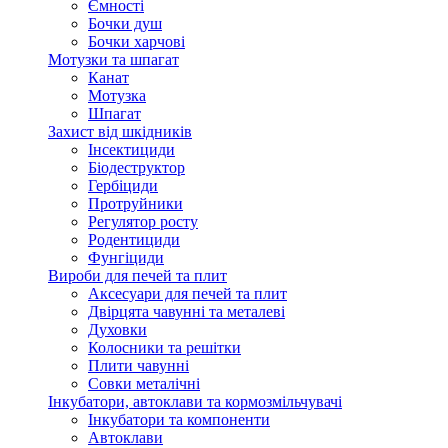
Ємності
Бочки душ
Бочки харчові
Мотузки та шпагат
Канат
Мотузка
Шпагат
Захист від шкідників
Інсектициди
Біодеструктор
Гербіциди
Протруйники
Регулятор росту
Родентициди
Фунгіциди
Вироби для печей та плит
Аксесуари для печей та плит
Двірцята чавунні та металеві
Духовки
Колосники та решітки
Плити чавунні
Совки металічні
Інкубатори, автоклави та кормозмільчувачі
Інкубатори та компоненти
Автоклави