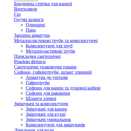
Бордюрна стрічка для ванної
Вентиляція
Газ
Гнучкі шланги
Одинарні
Пара
Запорна арматура
Металопластикові труби та комплектуючі
Комплектуючі для труб
Металопластикові труби
Прокладки сантехнічні
Різьбові фітінги
Сантехнічні упаковочні товари
Сифони, гофоротруби, шланг зливний
Арматура до унітазів
Гофротруби
Сифони для ванни та душової кабіни
Сифони для раковини
Шланги зливні
Змішувачі та комплектуючі
Змішувачі для ванни
Змішувачі для кухні
Змішувачі умивальник
Комплектуючі для змішувачів
Лічильник для води