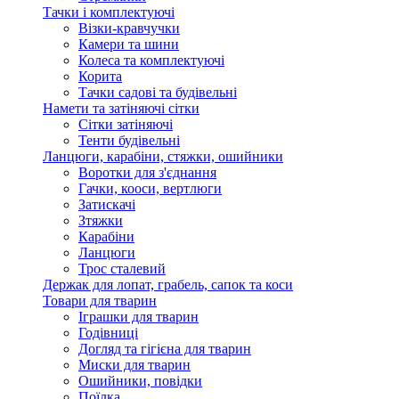
Тачки і комплектуючі
Візки-кравчучки
Камери та шини
Колеса та комплектуючі
Корита
Тачки садові та будівельні
Намети та затіняючі сітки
Сітки затіняючі
Тенти будівельні
Ланцюги, карабіни, стяжки, ошийники
Воротки для з'єднання
Гачки, кооси, вертлюги
Затискачі
Зтяжки
Карабіни
Ланцюги
Трос сталевий
Держак для лопат, грабель, сапок та коси
Товари для тварин
Іграшки для тварин
Годівниці
Догляд та гігієна для тварин
Миски для тварин
Ошийники, повідки
Поїлка