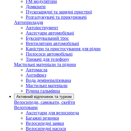
FM модулятори
Домкрати
Пускозарядні та зарядні пристрої
Розгалужувачі та прикурювачі
Автоприладдя
Автоінструмент
Аксесуари автомобільні
Буксирувальний трос
Вентилятори автомобільні
Каністри та пристосування для рідин
Пилососи автомобільні
Тримачі для телефону
Мастильні матеріали та рідини
Автомасла
Антифриз
Вода демінералізована
Мастильні матеріали
Рідина гальмівна
Активний відпочинок та туризм
Велосипеди, самокати, скейти
Велотовари
Аксесуари для велосипеда
Багажні резинки
Велосипедні замки
Велосипедні насоси