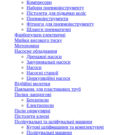
Компресори
Набори пневмоінструменту
Пістолети для підкачки коліс
Пневмоінструменти
Фітинги для пневмоінструменту
Шланги пневматичні
Фарбопульти електричні
Мийки високого тиску
Мотопомпи
Насосне обладнання
Дренажні насоси
Занурювальні насоси
Насоси
Насосні станції
Циркуляційні насоси
Відбійні молотки
Паяльник для пластикових труб
Пилки ланцюгові
Бензопили
Електропили
Пили циркулярні
Пістолети клеєві
Полірувальні та шліфувальні машини
Кутові шліфмашини та комплектуючі
Полірувальні машини