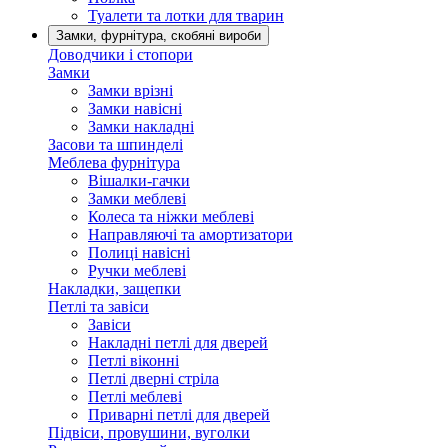
Туалети та лотки для тварин
Замки, фурнітура, скобяні вироби
Доводчики і стопори
Замки
Замки врізні
Замки навісні
Замки накладні
Засови та шпинделі
Меблева фурнітура
Вішалки-гачки
Замки меблеві
Колеса та ніжки меблеві
Направляючі та амортизатори
Полиці навісні
Ручки меблеві
Накладки, защепки
Петлі та завіси
Завіси
Накладні петлі для дверей
Петлі віконні
Петлі дверні стріла
Петлі меблеві
Приварні петлі для дверей
Підвіси, провушини, вуголки