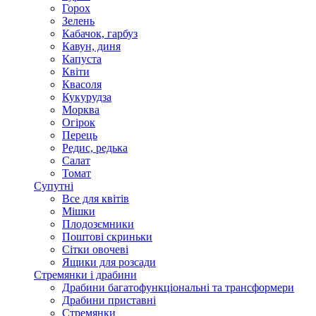
Горох
Зелень
Кабачок, гарбуз
Кавун, диня
Капуста
Квіти
Квасоля
Кукурудза
Морква
Огірок
Перець
Редис, редька
Салат
Томат
Супутні
Все для квітів
Мішки
Плодозємники
Поштові скриньки
Сітки овочеві
Ящики для розсади
Стремянки і драбини
Драбини багатофункціональні та трансформери
Драбини приставні
Стремянки