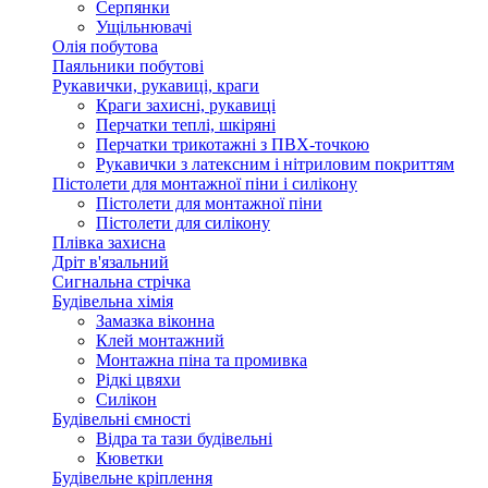
Серпянки
Ущільнювачі
Олія побутова
Паяльники побутові
Рукавички, рукавиці, краги
Краги захисні, рукавиці
Перчатки теплі, шкіряні
Перчатки трикотажні з ПВХ-точкою
Рукавички з латексним і нітриловим покриттям
Пістолети для монтажної піни і силікону
Пістолети для монтажної піни
Пістолети для силікону
Плівка захисна
Дріт в'язальний
Сигнальна стрічка
Будівельна хімія
Замазка віконна
Клей монтажний
Монтажна піна та промивка
Рідкі цвяхи
Силікон
Будівельні ємності
Відра та тази будівельні
Кюветки
Будівельне кріплення