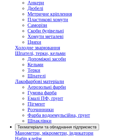
Анкери
Дюбелі
Метричне кріплення
Пластикові хомути
Саморізи
Скоби будівельні
Хомути металеві
Цвяхи
Холодне зварювання
Шпателі, терки, кельми
Допоміжні засоби
Кельми
Терки
Шпателі
Лакофарбові матеріали
Аерозольні фарби
Гумова фарба
Емалі ПФ, ґрунт
Пігмент
Розчинники
Фарба водоемульсійна, ґрунт
Шпаклівки
Техматеріали та обладнання підприємств
Манометри, мікрометри, індикатори
Набір клейм