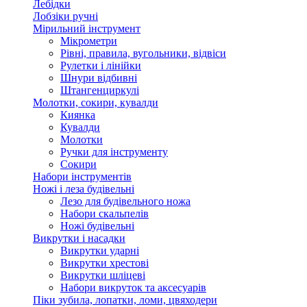
Лебідки
Лобзіки ручні
Мірильний інструмент
Мікрометри
Рівні, правила, вугольники, відвіси
Рулетки і лінійки
Шнури відбивні
Штангенциркулі
Молотки, сокири, кувалди
Киянка
Кувалди
Молотки
Ручки для інструменту
Сокири
Набори інструментів
Ножі і леза будівельні
Лезо для будівельного ножа
Набори скальпелів
Ножі будівельні
Викрутки і насадки
Викрутки ударні
Викрутки хрестові
Викрутки шліцеві
Набори викруток та аксесуарів
Піки зубила, лопатки, ломи, цвяходери