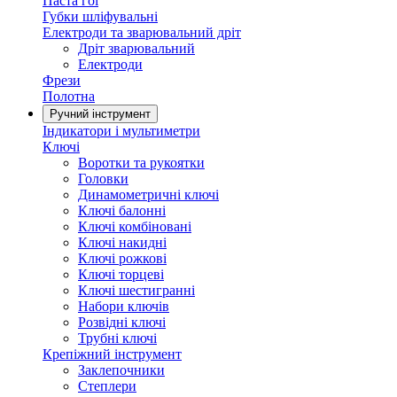
Паста гоі
Губки шліфувальні
Електроди та зварювальний дріт
Дріт зварювальний
Електроди
Фрези
Полотна
Ручний інструмент
Індикатори і мультиметри
Ключі
Воротки та рукоятки
Головки
Динамометричні ключі
Ключі балонні
Ключі комбіновані
Ключі накидні
Ключі рожкові
Ключі торцеві
Ключі шестигранні
Набори ключів
Розвідні ключі
Трубні ключі
Крепіжний інструмент
Заклепочники
Степлери