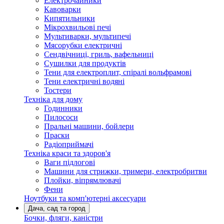
Електрочайники
Кавоварки
Кипятильники
Мікрохвильові печі
Мультиварки, мультипечі
Мясорубки електричні
Сендвічниці, гриль, вафельниці
Сушилки для продуктів
Тени для електроплит, спіралі вольфрамові
Тени електричні водяні
Тостери
Техніка для дому
Годинники
Пилососи
Пральні машини, бойлери
Праски
Радіоприймачі
Техніка краси та здоров'я
Ваги підлогові
Машини для стрижки, тримери, електробритви
Плойки, віпрямлювачі
Фени
Ноутбуки та комп'ютерні аксесуари
Дача, сад та город
Бочки, фляги, каністри