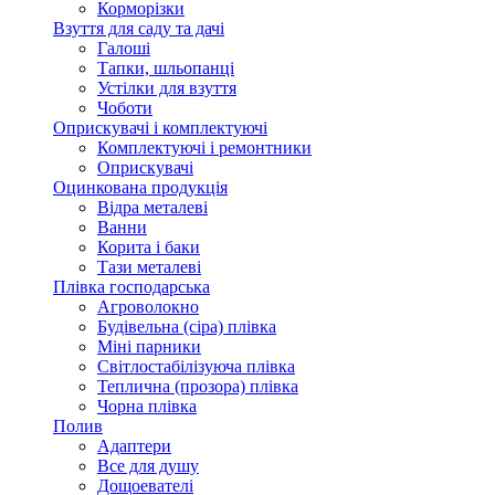
Корморізки
Взуття для саду та дачі
Галоші
Тапки, шльопанці
Устілки для взуття
Чоботи
Оприскувачі і комплектуючі
Комплектуючі і ремонтники
Оприскувачі
Оцинкована продукція
Відра металеві
Ванни
Корита і баки
Тази металеві
Плівка господарська
Агроволокно
Будівельна (сіра) плівка
Міні парники
Світлостабілізуюча плівка
Теплична (прозора) плівка
Чорна плівка
Полив
Адаптери
Все для душу
Дощоевателі