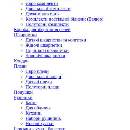
Євро комплекти
Двоспальні комплекти
Доукомплектація
Комплекти постільної білизни (Велюр)
Полуторні комплекти
Короба для зберігання речей
Шкарпетки
Дитячі шкарпетки та колготки
Жіночі шкарпетки
Підліткові шкарпетки
Чоловічі шкарпетки
Ковдри
Пледи
Євро пледи
Двоспальні пледи
Дитячі пледи
Полуторні пледи
Подушки
Рушники
Банні
Для обличчя
Кухонні
Набори рушників
Носові хустки
Рюкзаки, сумки, барсетки