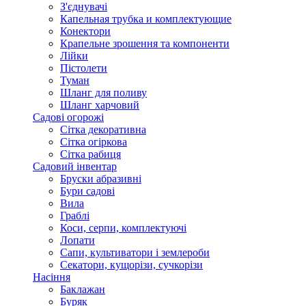
З'єднувачі
Капельная трубка и комплектующие
Конектори
Крапельне зрошення та компоненти
Лійки
Пістолети
Туман
Шланг для поливу
Шланг харчовий
Садові огорожі
Сітка декоративна
Сітка огіркова
Сітка рабиця
Садовий інвентар
Бруски абразивні
Бури садові
Вила
Граблі
Коси, серпи, комплектуючі
Лопати
Сапи, культиватори і землероби
Секатори, кущорізи, сучкорізи
Насіння
Баклажан
Буряк