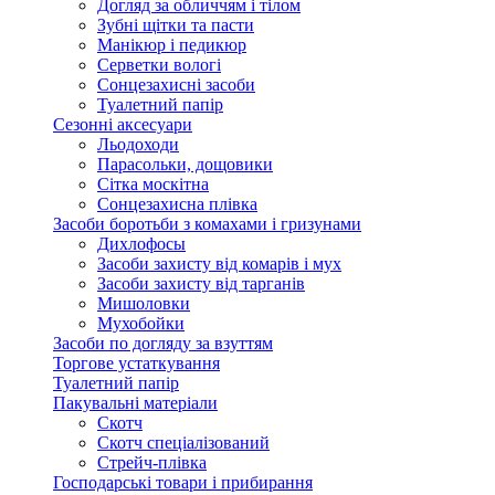
Догляд за обличчям і тілом
Зубні щітки та пасти
Манікюр і педикюр
Серветки вологі
Сонцезахисні засоби
Туалетний папір
Сезонні аксесуари
Льодоходи
Парасольки, дощовики
Сітка москітна
Сонцезахисна плівка
Засоби боротьби з комахами і гризунами
Дихлофосы
Засоби захисту від комарів і мух
Засоби захисту від тарганів
Мишоловки
Мухобойки
Засоби по догляду за взуттям
Торгове устаткування
Туалетний папір
Пакувальні матеріали
Скотч
Скотч спеціалізований
Стрейч-плівка
Господарські товари і прибирання