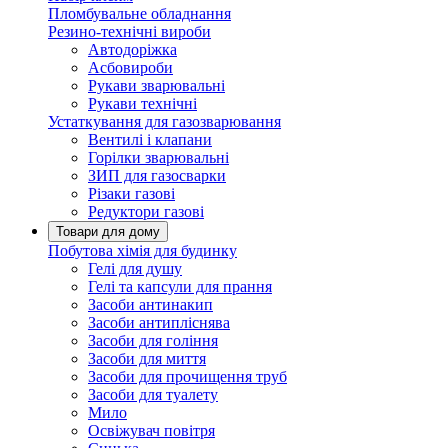
Пломбувальне обладнання
Резино-технічні вироби
Автодоріжка
Асбовироби
Рукави зварювальні
Рукави технічні
Устаткування для газозварювання
Вентилі і клапани
Горілки зварювальні
ЗИП для газосварки
Різаки газові
Редуктори газові
Товари для дому
Побутова хімія для будинку
Гелі для душу
Гелі та капсули для прання
Засоби антинакип
Засоби антипліснява
Засоби для гоління
Засоби для миття
Засоби для прочищення труб
Засоби для туалету
Мило
Освіжувач повітря