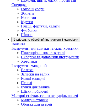
Шоломи, щити, маски, протигази
Спецодяг
Головні убори
Жилети
Костюми
Куртки
Плащі, фартухи, халати
Футболки
Штани
Будівельно-обробний інструмент і матеріали
Ізолента
Інструмент для плитки та скла, хрестики
Плиткорізи і комплектуючі
Склорізи та допоміжні інструменти
Хрестики
Інструмент малярний
Валики
Запаски на валик
Ковші малярні
Пензлі
Ручки для валика
Щітки побілочні
Малярні стрічки, серпянки, ущільнювачі
Малярні стрічки
Обивка для дверей