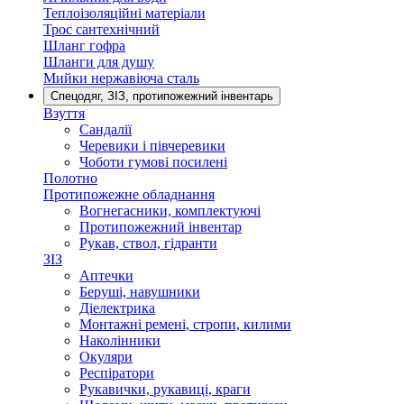
Теплоізоляційні матеріали
Трос сантехнічний
Шланг гофра
Шланги для душу
Мийки нержавіюча сталь
Спецодяг, ЗІЗ, протипожежний інвентарь
Взуття
Сандалії
Черевики і півчеревики
Чоботи гумові посилені
Полотно
Протипожежне обладнання
Вогнегасники, комплектуючі
Протипожежний інвентар
Рукав, ствол, гідранти
ЗІЗ
Аптечки
Беруші, навушники
Діелектрика
Монтажні ремені, стропи, килими
Наколінники
Окуляри
Респіратори
Рукавички, рукавиці, краги