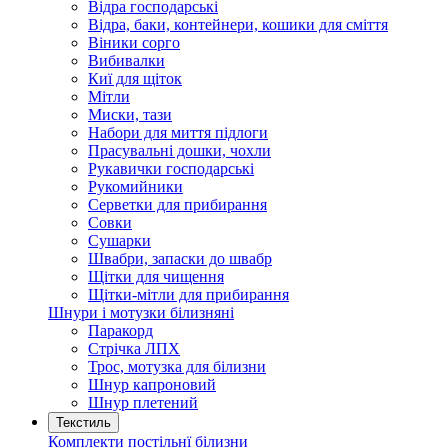
Відра господарські
Відра, баки, контейнери, кошики для сміття
Віники сорго
Вибивалки
Киї для щіток
Мітли
Миски, тази
Набори для миття підлоги
Прасувальні дошки, чохли
Рукавички господарські
Рукомийники
Серветки для прибирання
Совки
Сушарки
Швабри, запаски до швабр
Щітки для чищення
Щітки-мітли для прибирання
Шнури і мотузки білизняні
Паракорд
Стрічка ЛПХ
Трос, мотузка для білизни
Шнур капроновий
Шнур плетений
Текстиль
Комплекти постільнї білизни