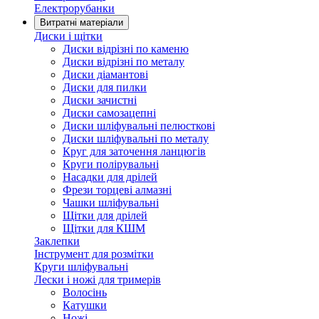
Електрорубанки
Витратні матеріали
Диски і щітки
Диски відрізні по каменю
Диски відрізні по металу
Диски діамантові
Диски для пилки
Диски зачистні
Диски самозацепні
Диски шліфувальні пелюсткові
Диски шліфувальні по металу
Круг для заточення ланцюгів
Круги полірувальні
Насадки для дрілей
Фрези торцеві алмазні
Чашки шліфувальні
Щітки для дрілей
Щітки для КШМ
Заклепки
Інструмент для розмітки
Круги шліфувальні
Лески і ножі для тримерів
Волосінь
Катушки
Ножі