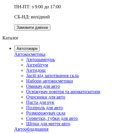
ПН-ПТ: з 9:00 до 17:00
СБ-НД: вихідний
Замовити дзвінок
Каталог
Автотовари
Автокосметика
Автошампунь
Антибітум
Антидощ
Засіб від запотівання скла
Набори автокосметики
Омивач для авто
Освіжувач повітря та ароматизатори
Очисники для авто
Паста для рук
Поліроль для авто
Розморожувач скла
Серветки, губки для авто
Щітки для миття авто
Автообладнання