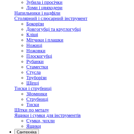
Зубила і просічки
Ломи і цвяходери
Напильники і надфіли
Столярний і слюсарний інструмент
Бокорізи
Довгогубці та круглогубці
Кліщі
Мітчики і плашки
Ножиці
Ножовки
Плоскогубці
Рубанки
Стаместки
Стусла
Труборізи
Щіпці
Тиски і струбниці
Зйомники
Струбниці
Тиски
Щітки по металу
Ящики і сумки для інструментів
Сумки, чохли
Ящики
Сантехніка