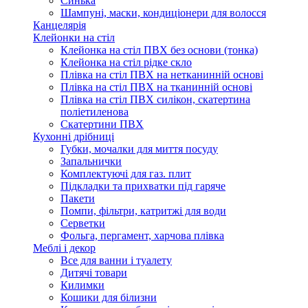
Синька
Шампуні, маски, кондиціонери для волосся
Канцелярія
Клейонки на стіл
Клейонка на стіл ПВХ без основи (тонка)
Клейонка на стіл рідке скло
Плівка на стіл ПВХ на нетканинній основі
Плівка на стіл ПВХ на тканинній основі
Плівка на стіл ПВХ силікон, скатертина
поліетиленова
Скатертини ПВХ
Кухонні дрібниці
Губки, мочалки для миття посуду
Запальнички
Комплектуючі для газ. плит
Підкладки та прихватки під гаряче
Пакети
Помпи, фільтри, катритжі для води
Серветки
Фольга, пергамент, харчова плівка
Меблі і декор
Все для ванни і туалету
Дитячі товари
Килимки
Кошики для білизни