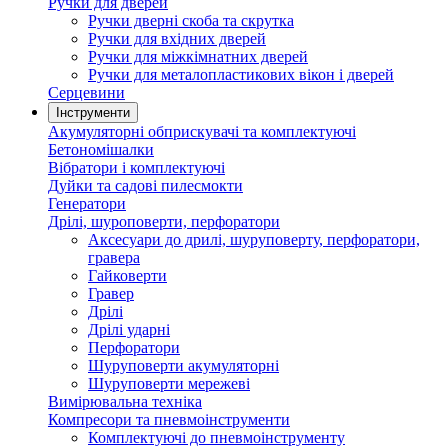
Ручки для дверей
Ручки дверні скоба та скрутка
Ручки для вхідних дверей
Ручки для міжкімнатних дверей
Ручки для металопластикових вікон і дверей
Серцевини
Інструменти
Акумуляторні обприскувачі та комплектуючі
Бетономішалки
Вібратори і комплектуючі
Дуйки та садові пилесмокти
Генератори
Дрілі, шуроповерти, перфоратори
Аксесуари до дрилі, шуруповерту, перфоратори,
гравера
Гайковерти
Гравер
Дрілі
Дрілі ударні
Перфоратори
Шуруповерти акумуляторні
Шуруповерти мережеві
Вимірювальна техніка
Компресори та пневмоінструменти
Комплектуючі до пневмоінструменту