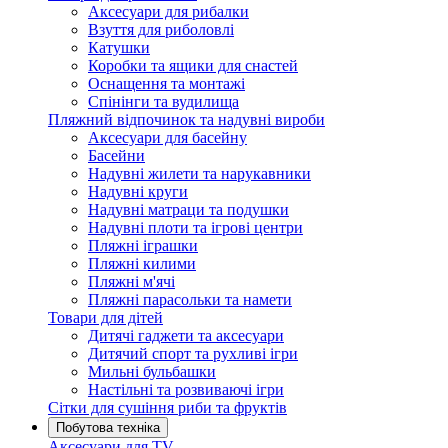
Аксесуари для рибалки
Взуття для риболовлі
Катушки
Коробки та ящики для снастей
Оснащення та монтажі
Спінінги та вудилища
Пляжний відпочинок та надувні вироби
Аксесуари для басейну
Басейни
Надувні жилети та нарукавники
Надувні круги
Надувні матраци та подушки
Надувні плоти та ігрові центри
Пляжні іграшки
Пляжні килими
Пляжні м'ячі
Пляжні парасольки та намети
Товари для дітей
Дитячі гаджети та аксесуари
Дитячий спорт та рухливі ігри
Мильні бульбашки
Настільні та розвиваючі ігри
Сітки для сушіння риби та фруктів
Побутова техніка
Аксесуари для TV