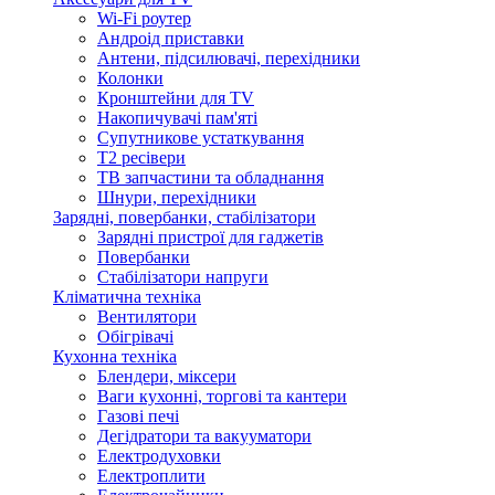
Wi-Fi роутер
Андроід приставки
Антени, підсилювачі, перехідники
Колонки
Кронштейни для TV
Накопичувачі пам'яті
Супутникове устаткування
Т2 ресівери
ТВ запчастини та обладнання
Шнури, перехідники
Зарядні, повербанки, стабілізатори
Зарядні пристрої для гаджетів
Повербанки
Стабілізатори напруги
Кліматична техніка
Вентилятори
Обігрівачі
Кухонна техніка
Блендери, міксери
Ваги кухонні, торгові та кантери
Газові печі
Дегідратори та вакууматори
Електродуховки
Електроплити