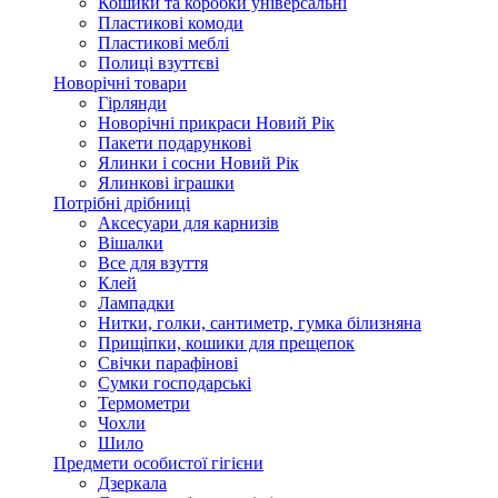
Кошики та коробки універсальні
Пластикові комоди
Пластикові меблі
Полиці взуттєві
Новорічні товари
Гірлянди
Новорічні прикраси Новий Рік
Пакети подарункові
Ялинки і сосни Новий Рік
Ялинкові іграшки
Потрібні дрібниці
Аксесуари для карнизів
Вішалки
Все для взуття
Клей
Лампадки
Нитки, голки, сантиметр, гумка білизняна
Прищіпки, кошики для прещепок
Свічки парафінові
Сумки господарські
Термометри
Чохли
Шило
Предмети особистої гігієни
Дзеркала