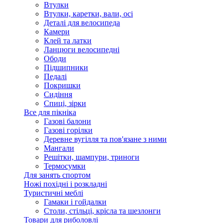
Втулки
Втулки, каретки, вали, осі
Деталі для велосипеда
Камери
Клей та латки
Ланцюги велосипедні
Ободи
Підшипники
Педалі
Покришки
Сидіння
Спиці, зірки
Все для пікніка
Газові балони
Газові горілки
Деревне вугілля та пов'язане з ними
Мангали
Решітки, шампури, триноги
Термосумки
Для занять спортом
Ножі похідні і розкладні
Туристичні меблі
Гамаки і гойдалки
Столи, стільці, крісла та шезлонги
Товари для риболовлі