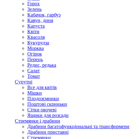
Горох
Зелень
Кабачок, гарбуз
Кавун, диня
Капуста
Квіти
Квасоля
Кукурудза
Морква
Огірок
Перець
Редис, редька
Салат
Томат
Супутні
Все для квітів
Мішки
Плодозємники
Поштові скриньки
Сітки овочеві
Ящики для розсади
Стремянки і драбини
Драбини багатофункціональні та трансформери
Драбини приставні
Стремянки