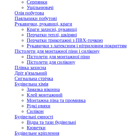
Серпянки
Ущільнювачі
Олія побутова
Паяльники побутові
Рукавички, рукавиці, краги
Краги захисні, рукавиці
Перчатки теплі, шкіряні
Перчатки трикотажні з ПВХ-точкою
Рукавички з латексним і нітриловим покриттям
Пістолети для монтажної піни і силікону
Пістолети для монтажної піни
Пістолети для силікону
Плівка захисна
Дріт в'язальний
Сигнальна стрічка
Будівельна хімія
Замазка віконна
Клей монтажний
Монтажна піна та промивка
Рідкі цвяхи
Силікон
Будівельні ємності
Відра та тази будівельні
Кюветки
Будівельне кріплення