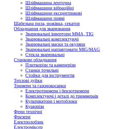
Шліфмашина ленточна
Шліфмашини вібраційні
Шліфмашини ексцентрикові
Шліфмашини прямі
Шабельна пила, ножівка, секатор
Обладнання для зварювання
Зварювальні інвертори ММА, TIG
Зварювальні комплектуючі
Зварювальні маски та окуляри
Зварювальні напіавтомати MIG/MAG
Стекла зварювальні
Станкове обладнання
Плиткорізи та каменерізи
Станки точильні
Стойки для інструментів
Теплові дуйки
Тримери та газонокосарки
Електротримери і бензотримери
Комплектуючі і деталі до триммераів
Культиватори і мотоблоки
Кущорізи
Фени технічні
Фрезери
Електролобзик
Електроміксер