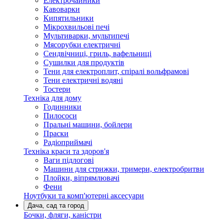
Електрочайники
Кавоварки
Кипятильники
Мікрохвильові печі
Мультиварки, мультипечі
Мясорубки електричні
Сендвічниці, гриль, вафельниці
Сушилки для продуктів
Тени для електроплит, спіралі вольфрамові
Тени електричні водяні
Тостери
Техніка для дому
Годинники
Пилососи
Пральні машини, бойлери
Праски
Радіоприймачі
Техніка краси та здоров'я
Ваги підлогові
Машини для стрижки, тримери, електробритви
Плойки, віпрямлювачі
Фени
Ноутбуки та комп'ютерні аксесуари
Дача, сад та город
Бочки, фляги, каністри