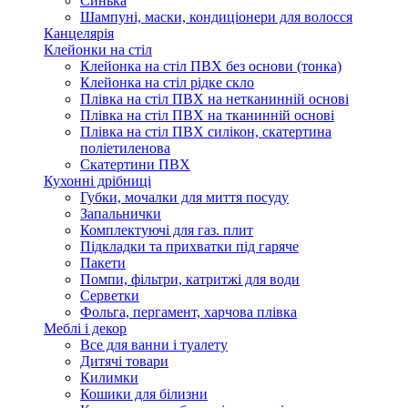
Синька
Шампуні, маски, кондиціонери для волосся
Канцелярія
Клейонки на стіл
Клейонка на стіл ПВХ без основи (тонка)
Клейонка на стіл рідке скло
Плівка на стіл ПВХ на нетканинній основі
Плівка на стіл ПВХ на тканинній основі
Плівка на стіл ПВХ силікон, скатертина
поліетиленова
Скатертини ПВХ
Кухонні дрібниці
Губки, мочалки для миття посуду
Запальнички
Комплектуючі для газ. плит
Підкладки та прихватки під гаряче
Пакети
Помпи, фільтри, катритжі для води
Серветки
Фольга, пергамент, харчова плівка
Меблі і декор
Все для ванни і туалету
Дитячі товари
Килимки
Кошики для білизни