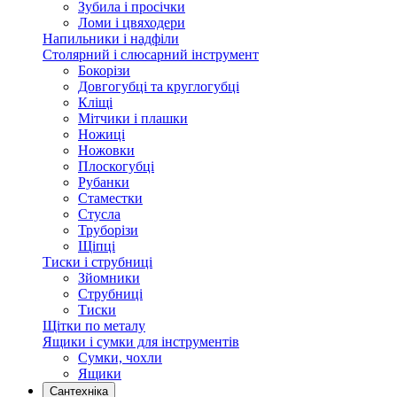
Зубила і просічки
Ломи і цвяходери
Напильники і надфіли
Столярний і слюсарний інструмент
Бокорізи
Довгогубці та круглогубці
Кліщі
Мітчики і плашки
Ножиці
Ножовки
Плоскогубці
Рубанки
Стаместки
Стусла
Труборізи
Щіпці
Тиски і струбниці
Зйомники
Струбниці
Тиски
Щітки по металу
Ящики і сумки для інструментів
Сумки, чохли
Ящики
Сантехніка