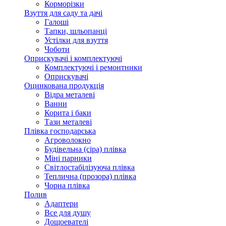
Корморізки
Взуття для саду та дачі
Галоші
Тапки, шльопанці
Устілки для взуття
Чоботи
Оприскувачі і комплектуючі
Комплектуючі і ремонтники
Оприскувачі
Оцинкована продукція
Відра металеві
Ванни
Корита і баки
Тази металеві
Плівка господарська
Агроволокно
Будівельна (сіра) плівка
Міні парники
Світлостабілізуюча плівка
Теплична (прозора) плівка
Чорна плівка
Полив
Адаптери
Все для душу
Дощоевателі