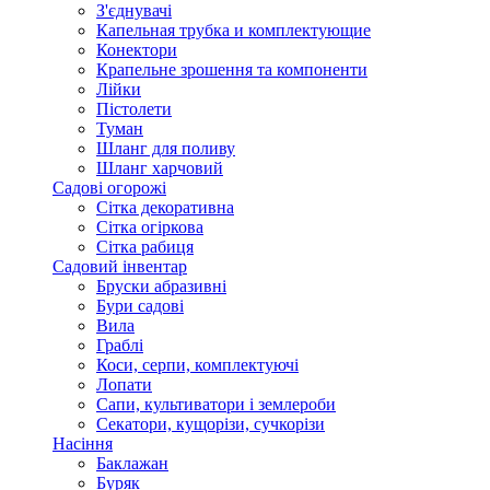
З'єднувачі
Капельная трубка и комплектующие
Конектори
Крапельне зрошення та компоненти
Лійки
Пістолети
Туман
Шланг для поливу
Шланг харчовий
Садові огорожі
Сітка декоративна
Сітка огіркова
Сітка рабиця
Садовий інвентар
Бруски абразивні
Бури садові
Вила
Граблі
Коси, серпи, комплектуючі
Лопати
Сапи, культиватори і землероби
Секатори, кущорізи, сучкорізи
Насіння
Баклажан
Буряк