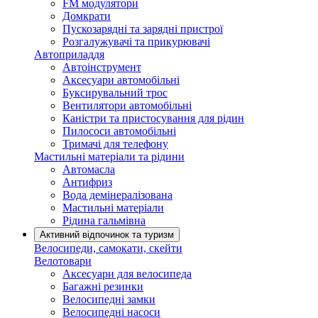
FM модулятори
Домкрати
Пускозарядні та зарядні пристрої
Розгалужувачі та прикурювачі
Автоприладдя
Автоінструмент
Аксесуари автомобільні
Буксирувальний трос
Вентилятори автомобільні
Каністри та пристосування для рідин
Пилососи автомобільні
Тримачі для телефону
Мастильні матеріали та рідини
Автомасла
Антифриз
Вода демінералізована
Мастильні матеріали
Рідина гальмівна
Активний відпочинок та туризм
Велосипеди, самокати, скейти
Велотовари
Аксесуари для велосипеда
Багажні резинки
Велосипедні замки
Велосипедні насоси