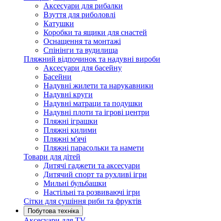
Аксесуари для рибалки
Взуття для риболовлі
Катушки
Коробки та ящики для снастей
Оснащення та монтажі
Спінінги та вудилища
Пляжний відпочинок та надувні вироби
Аксесуари для басейну
Басейни
Надувні жилети та нарукавники
Надувні круги
Надувні матраци та подушки
Надувні плоти та ігрові центри
Пляжні іграшки
Пляжні килими
Пляжні м'ячі
Пляжні парасольки та намети
Товари для дітей
Дитячі гаджети та аксесуари
Дитячий спорт та рухливі ігри
Мильні бульбашки
Настільні та розвиваючі ігри
Сітки для сушіння риби та фруктів
Побутова техніка
Аксесуари для TV