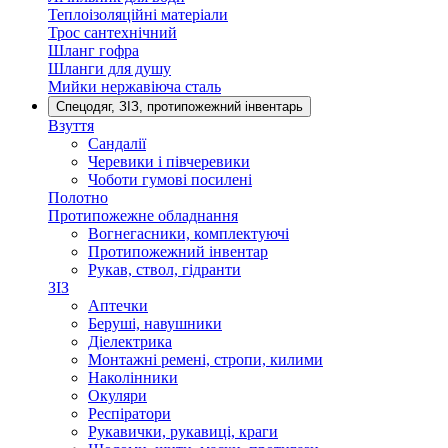
Теплоізоляційні матеріали
Трос сантехнічний
Шланг гофра
Шланги для душу
Мийки нержавіюча сталь
Спецодяг, ЗІЗ, протипожежний інвентарь
Взуття
Сандалії
Черевики і півчеревики
Чоботи гумові посилені
Полотно
Протипожежне обладнання
Вогнегасники, комплектуючі
Протипожежний інвентар
Рукав, ствол, гідранти
ЗІЗ
Аптечки
Беруші, навушники
Діелектрика
Монтажні ремені, стропи, килими
Наколінники
Окуляри
Респіратори
Рукавички, рукавиці, краги