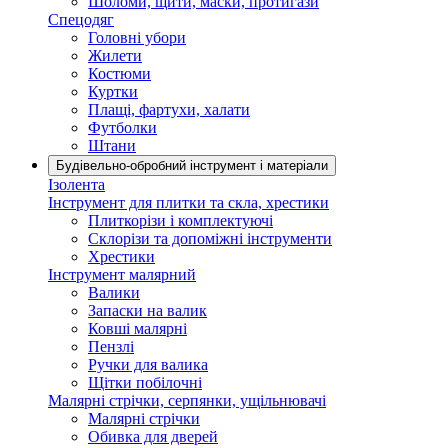
Шоломи, щити, маски, протигази
Спецодяг
Головні убори
Жилети
Костюми
Куртки
Плащі, фартухи, халати
Футболки
Штани
Будівельно-обробний інструмент і матеріали
Ізолента
Інструмент для плитки та скла, хрестики
Плиткорізи і комплектуючі
Склорізи та допоміжні інструменти
Хрестики
Інструмент малярний
Валики
Запаски на валик
Ковші малярні
Пензлі
Ручки для валика
Щітки побілочні
Малярні стрічки, серпянки, ущільнювачі
Малярні стрічки
Обивка для дверей