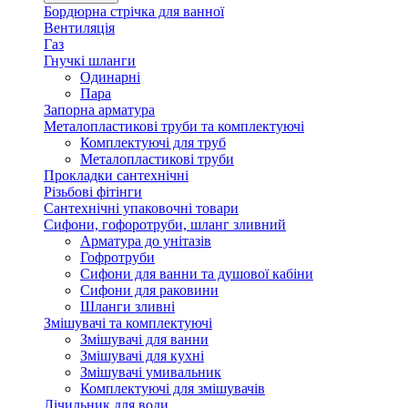
Бордюрна стрічка для ванної
Вентиляція
Газ
Гнучкі шланги
Одинарні
Пара
Запорна арматура
Металопластикові труби та комплектуючі
Комплектуючі для труб
Металопластикові труби
Прокладки сантехнічні
Різьбові фітінги
Сантехнічні упаковочні товари
Сифони, гофоротруби, шланг зливний
Арматура до унітазів
Гофротруби
Сифони для ванни та душової кабіни
Сифони для раковини
Шланги зливні
Змішувачі та комплектуючі
Змішувачі для ванни
Змішувачі для кухні
Змішувачі умивальник
Комплектуючі для змішувачів
Лічильник для води