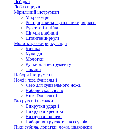
Лебідки
Лобзіки ручні
Мірильний інструмент
Мікрометри
Рівні, правила, вугольники, відвіси
Рулетки і лінійки
Шнури відбивні
Штангенциркулі
Молотки, сокири, кувалди
Киянка
Кувалди
Молотки
Ручки для інструменту
Сокири
Набори інструментів
Ножі і леза будівельні
Лезо для будівельного ножа
Набори скальпелів
Ножі будівельні
Викрутки і насадки
Викрутки ударні
Викрутки хрестові
Викрутки шліцеві
Набори викруток та аксесуарів
Піки зубила, лопатки, ломи, цвяходери