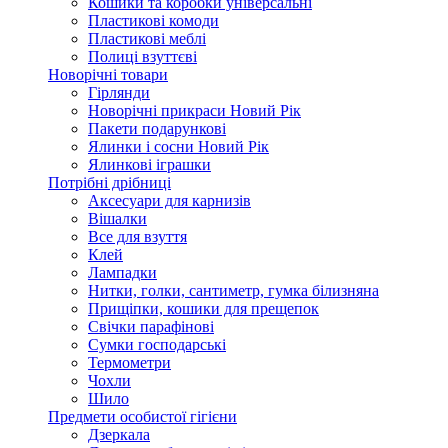
Кошики та коробки універсальні
Пластикові комоди
Пластикові меблі
Полиці взуттєві
Новорічні товари
Гірлянди
Новорічні прикраси Новий Рік
Пакети подарункові
Ялинки і сосни Новий Рік
Ялинкові іграшки
Потрібні дрібниці
Аксесуари для карнизів
Вішалки
Все для взуття
Клей
Лампадки
Нитки, голки, сантиметр, гумка білизняна
Прищіпки, кошики для прещепок
Свічки парафінові
Сумки господарські
Термометри
Чохли
Шило
Предмети особистої гігієни
Дзеркала