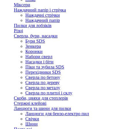
Міксери
Наждачний папір і стрічка
Наждачні стрічки
Наждачний папір
Пилки для лобзіків
Різці
Сверла, бури, насадки
Бури SDS
Зенкера
Коронки
Набори сверл
Насадки і біти
Піки та зубила SDS
Перехідники SDS
Сверла по бетону
Сверла по дереву
Сверла по металу
Сверла по плитці і склу
Скоби, цвяхи для степлерів
Стержні клейові
Ланцюги та шини для пилки
Ланцюги для бензо-електро пил
Свічки
Шини