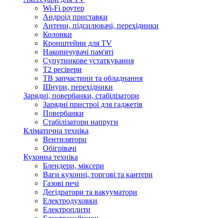
Wi-Fi роутер
Андроід приставки
Антени, підсилювачі, перехідники
Колонки
Кронштейни для TV
Накопичувачі пам'яті
Супутникове устаткування
Т2 ресівери
ТВ запчастини та обладнання
Шнури, перехідники
Зарядні, повербанки, стабілізатори
Зарядні пристрої для гаджетів
Повербанки
Стабілізатори напруги
Кліматична техніка
Вентилятори
Обігрівачі
Кухонна техніка
Блендери, міксери
Ваги кухонні, торгові та кантери
Газові печі
Дегідратори та вакууматори
Електродуховки
Електроплити