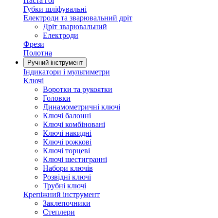
Паста гоі
Губки шліфувальні
Електроди та зварювальний дріт
Дріт зварювальний
Електроди
Фрези
Полотна
Ручний інструмент
Індикатори і мультиметри
Ключі
Воротки та рукоятки
Головки
Динамометричні ключі
Ключі балонні
Ключі комбіновані
Ключі накидні
Ключі рожкові
Ключі торцеві
Ключі шестигранні
Набори ключів
Розвідні ключі
Трубні ключі
Крепіжний інструмент
Заклепочники
Степлери