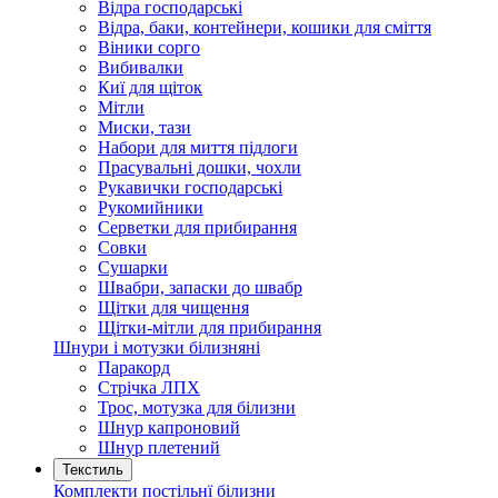
Відра господарські
Відра, баки, контейнери, кошики для сміття
Віники сорго
Вибивалки
Киї для щіток
Мітли
Миски, тази
Набори для миття підлоги
Прасувальні дошки, чохли
Рукавички господарські
Рукомийники
Серветки для прибирання
Совки
Сушарки
Швабри, запаски до швабр
Щітки для чищення
Щітки-мітли для прибирання
Шнури і мотузки білизняні
Паракорд
Стрічка ЛПХ
Трос, мотузка для білизни
Шнур капроновий
Шнур плетений
Текстиль
Комплекти постільнї білизни