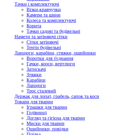
Тачки і комплектуючі
Візки-кравчучки
Камери та шини
Колеса та комплектуючі
Корита
Тачки садові та будівельні
Намети та затіняючі сітки
Сітки затіняючі
Тенти будівельні
Ланцюги, карабіни, стяжки, ошийники
Воротки для з'єднання
Гачки, кооси, вертлюги
Затискачі
Зтяжки
Карабіни
Ланцюги
Трос сталевий
Держак для лопат, грабель, сапок та коси
Товари для тварин
Іграшки для тварин
Годівниці
Догляд та гігієна для тварин
Миски для тварин
Ошийники, повідки
Поїлка