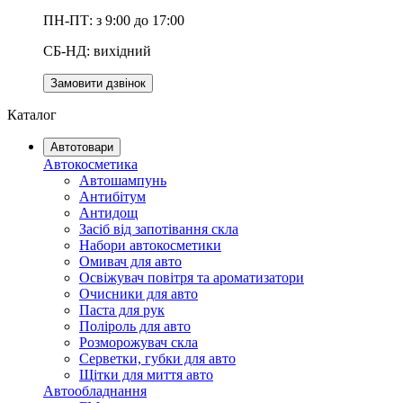
ПН-ПТ: з 9:00 до 17:00
СБ-НД: вихідний
Замовити дзвінок
Каталог
Автотовари
Автокосметика
Автошампунь
Антибітум
Антидощ
Засіб від запотівання скла
Набори автокосметики
Омивач для авто
Освіжувач повітря та ароматизатори
Очисники для авто
Паста для рук
Поліроль для авто
Розморожувач скла
Серветки, губки для авто
Щітки для миття авто
Автообладнання