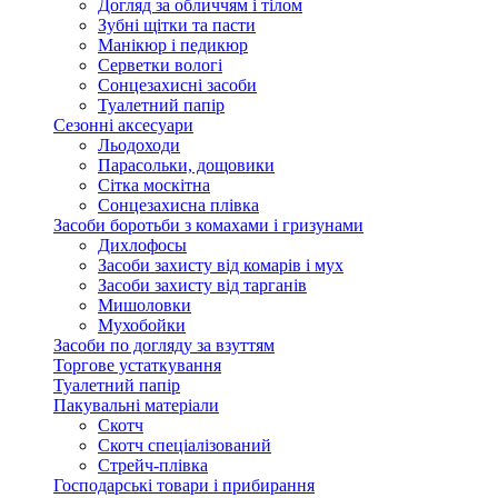
Догляд за обличчям і тілом
Зубні щітки та пасти
Манікюр і педикюр
Серветки вологі
Сонцезахисні засоби
Туалетний папір
Сезонні аксесуари
Льодоходи
Парасольки, дощовики
Сітка москітна
Сонцезахисна плівка
Засоби боротьби з комахами і гризунами
Дихлофосы
Засоби захисту від комарів і мух
Засоби захисту від тарганів
Мишоловки
Мухобойки
Засоби по догляду за взуттям
Торгове устаткування
Туалетний папір
Пакувальні матеріали
Скотч
Скотч спеціалізований
Стрейч-плівка
Господарські товари і прибирання