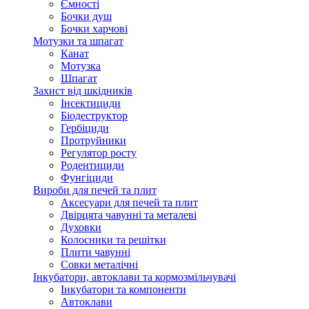
Ємності
Бочки душ
Бочки харчові
Мотузки та шпагат
Канат
Мотузка
Шпагат
Захист від шкідників
Інсектициди
Біодеструктор
Гербіциди
Протруйники
Регулятор росту
Родентициди
Фунгіциди
Вироби для печей та плит
Аксесуари для печей та плит
Двірцята чавунні та металеві
Духовки
Колосники та решітки
Плити чавунні
Совки металічні
Інкубатори, автоклави та кормозмільчувачі
Інкубатори та компоненти
Автоклави