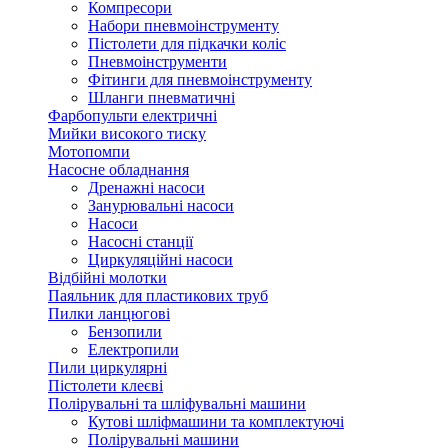
Компресори
Набори пневмоінструменту
Пістолети для підкачки коліс
Пневмоінструменти
Фітинги для пневмоінструменту
Шланги пневматичні
Фарбопульти електричні
Мийки високого тиску
Мотопомпи
Насосне обладнання
Дренажні насоси
Занурювальні насоси
Насоси
Насосні станції
Циркуляційні насоси
Відбійні молотки
Паяльник для пластикових труб
Пилки ланцюгові
Бензопили
Електропили
Пили циркулярні
Пістолети клеєві
Полірувальні та шліфувальні машини
Кутові шліфмашини та комплектуючі
Полірувальні машини