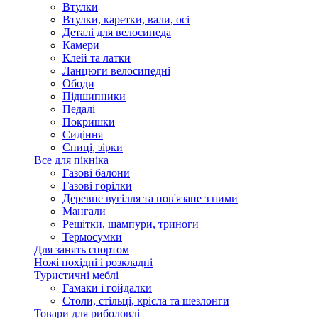
Втулки
Втулки, каретки, вали, осі
Деталі для велосипеда
Камери
Клей та латки
Ланцюги велосипедні
Ободи
Підшипники
Педалі
Покришки
Сидіння
Спиці, зірки
Все для пікніка
Газові балони
Газові горілки
Деревне вугілля та пов'язане з ними
Мангали
Решітки, шампури, триноги
Термосумки
Для занять спортом
Ножі похідні і розкладні
Туристичні меблі
Гамаки і гойдалки
Столи, стільці, крісла та шезлонги
Товари для риболовлі