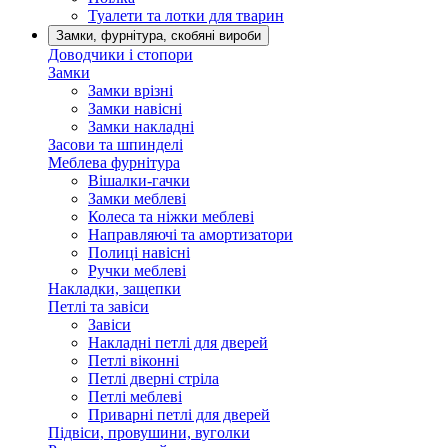
Туалети та лотки для тварин
Замки, фурнітура, скобяні вироби
Доводчики і стопори
Замки
Замки врізні
Замки навісні
Замки накладні
Засови та шпинделі
Меблева фурнітура
Вішалки-гачки
Замки меблеві
Колеса та ніжки меблеві
Направляючі та амортизатори
Полиці навісні
Ручки меблеві
Накладки, защепки
Петлі та завіси
Завіси
Накладні петлі для дверей
Петлі віконні
Петлі дверні стріла
Петлі меблеві
Приварні петлі для дверей
Підвіси, провушини, вуголки