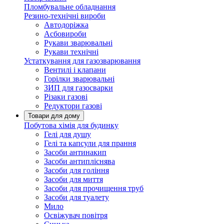
Пломбувальне обладнання
Резино-технічні вироби
Автодоріжка
Асбовироби
Рукави зварювальні
Рукави технічні
Устаткування для газозварювання
Вентилі і клапани
Горілки зварювальні
ЗИП для газосварки
Різаки газові
Редуктори газові
Товари для дому
Побутова хімія для будинку
Гелі для душу
Гелі та капсули для прання
Засоби антинакип
Засоби антипліснява
Засоби для гоління
Засоби для миття
Засоби для прочищення труб
Засоби для туалету
Мило
Освіжувач повітря