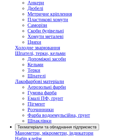
Анкери
Дюбелі
Метричне кріплення
Пластикові хомути
Саморізи
Скоби будівельні
Хомути металеві
Цвяхи
Холодне зварювання
Шпателі, терки, кельми
Допоміжні засоби
Кельми
Терки
Шпателі
Лакофарбові матеріали
Аерозольні фарби
Гумова фарба
Емалі ПФ, ґрунт
Пігмент
Розчинники
Фарба водоемульсійна, ґрунт
Шпаклівки
Техматеріали та обладнання підприємств
Манометри, мікрометри, індикатори
Набір клейм