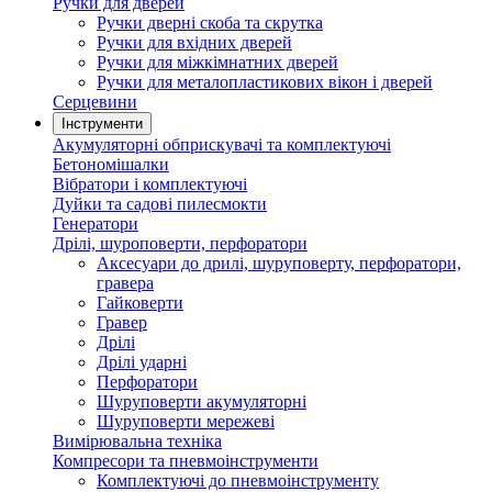
Ручки для дверей
Ручки дверні скоба та скрутка
Ручки для вхідних дверей
Ручки для міжкімнатних дверей
Ручки для металопластикових вікон і дверей
Серцевини
Інструменти
Акумуляторні обприскувачі та комплектуючі
Бетономішалки
Вібратори і комплектуючі
Дуйки та садові пилесмокти
Генератори
Дрілі, шуроповерти, перфоратори
Аксесуари до дрилі, шуруповерту, перфоратори,
гравера
Гайковерти
Гравер
Дрілі
Дрілі ударні
Перфоратори
Шуруповерти акумуляторні
Шуруповерти мережеві
Вимірювальна техніка
Компресори та пневмоінструменти
Комплектуючі до пневмоінструменту