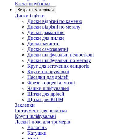
Електрорубанки
Витратні матеріали
Диски і щітки
Диски відрізні по каменю
Диски відрізні по металу
Диски діамантові
Диски для пилки
Диски зачистні
Диски самозацепні
Диски шліфувальні пелюсткові
Диски шліфувальні по металу
Круг для заточення ланцюгів
Круги полірувальні
Насадки для дрілей
Фрези торцеві алмазні
Чашки шліфувальні
Щітки для дрілей
Щітки для КШМ
Заклепки
Інструмент для розмітки
Круги шліфувальні
Лески і ножі для тримерів
Волосінь
Катушки
Ножі