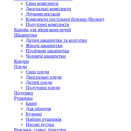
Євро комплекти
Двоспальні комплекти
Доукомплектація
Комплекти постільної білизни (Велюр)
Полуторні комплекти
Короба для зберігання речей
Шкарпетки
Дитячі шкарпетки та колготки
Жіночі шкарпетки
Підліткові шкарпетки
Чоловічі шкарпетки
Ковдри
Пледи
Євро пледи
Двоспальні пледи
Дитячі пледи
Полуторні пледи
Подушки
Рушники
Банні
Для обличчя
Кухонні
Набори рушників
Носові хустки
Рюкзаки, сумки, барсетки