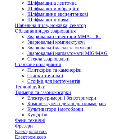
Шліфмашина ленточна
Шліфмашини вібраційні
Шліфмашини ексцентрикові
Шліфмашини прямі
Шабельна пила, ножівка, секатор
Обладнання для зварювання
Зварювальні інвертори ММА, TIG
Зварювальні комплектуючі
Зварювальні маски та окуляри
Зварювальні напіавтомати MIG/MAG
Стекла зварювальні
Станкове обладнання
Плиткорізи та каменерізи
Станки точильні
Стойки для інструментів
Теплові дуйки
Тримери та газонокосарки
Електротримери і бензотримери
Комплектуючі і деталі до триммераів
Культиватори і мотоблоки
Кущорізи
Фени технічні
Фрезери
Електролобзик
Електроміксер