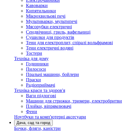
Електрочайники
Кавоварки
Кипятильники
Мікрохвильові печі
Мультиварки, мультипечі
Мясорубки електричні
Сендвічниці, гриль, вафельниці
Сушилки для продуктів
Тени для електроплит, спіралі вольфрамові
Тени електричні водяні
Тостери
Техніка для дому
Годинники
Пилососи
Пральні машини, бойлери
Праски
Радіоприймачі
Техніка краси та здоров'я
Ваги підлогові
Машини для стрижки, тримери, електробритви
Плойки, віпрямлювачі
Фени
Ноутбуки та комп'ютерні аксесуари
Дача, сад та город
Бочки, фляги, каністри