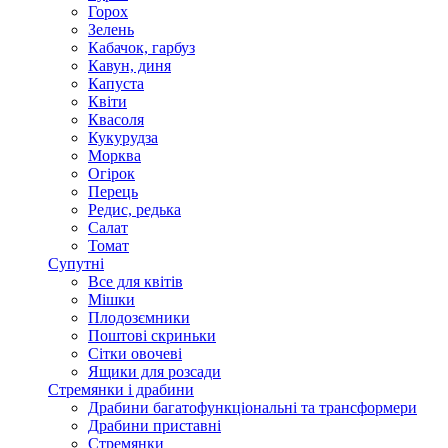
Горох
Зелень
Кабачок, гарбуз
Кавун, диня
Капуста
Квіти
Квасоля
Кукурудза
Морква
Огірок
Перець
Редис, редька
Салат
Томат
Супутні
Все для квітів
Мішки
Плодозємники
Поштові скриньки
Сітки овочеві
Ящики для розсади
Стремянки і драбини
Драбини багатофункціональні та трансформери
Драбини приставні
Стремянки