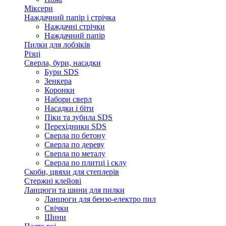
Міксери
Наждачний папір і стрічка
Наждачні стрічки
Наждачний папір
Пилки для лобзіків
Різці
Сверла, бури, насадки
Бури SDS
Зенкера
Коронки
Набори сверл
Насадки і біти
Піки та зубила SDS
Перехідники SDS
Сверла по бетону
Сверла по дереву
Сверла по металу
Сверла по плитці і склу
Скоби, цвяхи для степлерів
Стержні клейові
Ланцюги та шини для пилки
Ланцюги для бензо-електро пил
Свічки
Шини