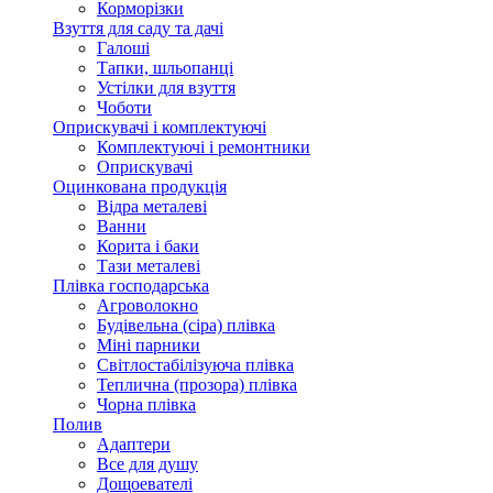
Корморізки
Взуття для саду та дачі
Галоші
Тапки, шльопанці
Устілки для взуття
Чоботи
Оприскувачі і комплектуючі
Комплектуючі і ремонтники
Оприскувачі
Оцинкована продукція
Відра металеві
Ванни
Корита і баки
Тази металеві
Плівка господарська
Агроволокно
Будівельна (сіра) плівка
Міні парники
Світлостабілізуюча плівка
Теплична (прозора) плівка
Чорна плівка
Полив
Адаптери
Все для душу
Дощоевателі