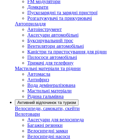
FM модулятори
Домкрати
Пускозарядні та зарядні пристрої
Розгалужувачі та прикурювачі
Автоприладдя
Автоінструмент
Аксесуари автомобільні
Буксирувальний трос
Вентилятори автомобільні
Каністри та пристосування для рідин
Пилососи автомобільні
Тримачі для телефону
Мастильні матеріали та рідини
Автомасла
Антифриз
Вода демінералізована
Мастильні матеріали
Рідина гальмівна
Активний відпочинок та туризм
Велосипеди, самокати, скейти
Велотовари
Аксесуари для велосипеда
Багажні резинки
Велосипедні замки
Велосипедні насоси