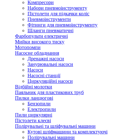
Компресори
Набори пневмоінструменту
Пістолети для підкачки коліс
Пневмоінструменти
Фітинги для пневмоінструменту
Шланги пневматичні
Фарбопульти електричні
Мийки високого тиску
Мотопомпи
Насосне обладнання
Дренажні насоси
Занурювальні насоси
Насоси
Насосні станції
Циркуляційні насоси
Відбійні молотки
Паяльник для пластикових труб
Пилки ланцюгові
Бензопили
Електропили
Пили циркулярні
Пістолети клеєві
Полірувальні та шліфувальні машини
Кутові шліфмашини та комплектуючі
Полірувальні машини