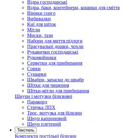
Відра господарські
Відра, баки, контейнери, кошики для сміття
Віники сорго
Вибивалки
Киї для щіток
Мітли
Миски, тази
Набори для миття підлоги
Прасувальні дошки, чохли
Рукавички господарські
Рукомийники
Серветки для прибирання
Совки
Сушарки
Швабри, запаски до швабр
Щітки для чищення
Щітки-мітли для прибирання
Шнури і мотузки білизняні
Паракорд
Стрічка ЛПХ
Трос, мотузка для білизни
Шнур капроновий
Шнур плетений
Текстиль
Комплекти постільнї білизни