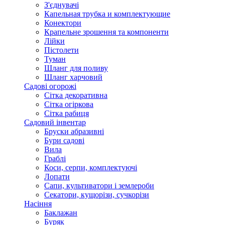
З'єднувачі
Капельная трубка и комплектующие
Конектори
Крапельне зрошення та компоненти
Лійки
Пістолети
Туман
Шланг для поливу
Шланг харчовий
Садові огорожі
Сітка декоративна
Сітка огіркова
Сітка рабиця
Садовий інвентар
Бруски абразивні
Бури садові
Вила
Граблі
Коси, серпи, комплектуючі
Лопати
Сапи, культиватори і землероби
Секатори, кущорізи, сучкорізи
Насіння
Баклажан
Буряк