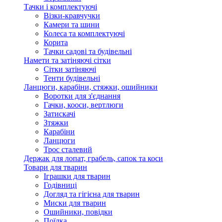
Тачки і комплектуючі
Візки-кравчучки
Камери та шини
Колеса та комплектуючі
Корита
Тачки садові та будівельні
Намети та затіняючі сітки
Сітки затіняючі
Тенти будівельні
Ланцюги, карабіни, стяжки, ошийники
Воротки для з'єднання
Гачки, кооси, вертлюги
Затискачі
Зтяжки
Карабіни
Ланцюги
Трос сталевий
Держак для лопат, грабель, сапок та коси
Товари для тварин
Іграшки для тварин
Годівниці
Догляд та гігієна для тварин
Миски для тварин
Ошийники, повідки
Поїлка