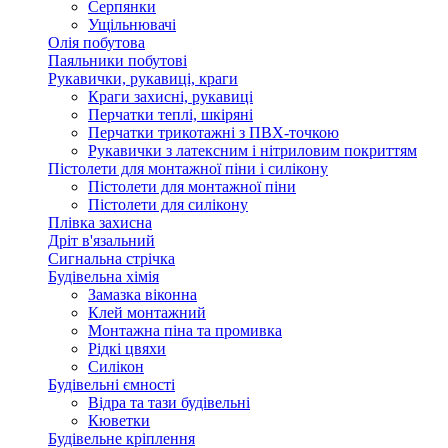
Серпянки
Ущільнювачі
Олія побутова
Паяльники побутові
Рукавички, рукавиці, краги
Краги захисні, рукавиці
Перчатки теплі, шкіряні
Перчатки трикотажні з ПВХ-точкою
Рукавички з латексним і нітриловим покриттям
Пістолети для монтажної піни і силікону
Пістолети для монтажної піни
Пістолети для силікону
Плівка захисна
Дріт в'язальний
Сигнальна стрічка
Будівельна хімія
Замазка віконна
Клей монтажний
Монтажна піна та промивка
Рідкі цвяхи
Силікон
Будівельні ємності
Відра та тази будівельні
Кюветки
Будівельне кріплення