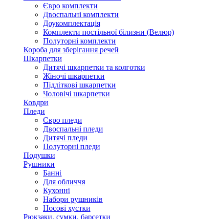
Євро комплекти
Двоспальні комплекти
Доукомплектація
Комплекти постільної білизни (Велюр)
Полуторні комплекти
Короба для зберігання речей
Шкарпетки
Дитячі шкарпетки та колготки
Жіночі шкарпетки
Підліткові шкарпетки
Чоловічі шкарпетки
Ковдри
Пледи
Євро пледи
Двоспальні пледи
Дитячі пледи
Полуторні пледи
Подушки
Рушники
Банні
Для обличчя
Кухонні
Набори рушників
Носові хустки
Рюкзаки, сумки, барсетки