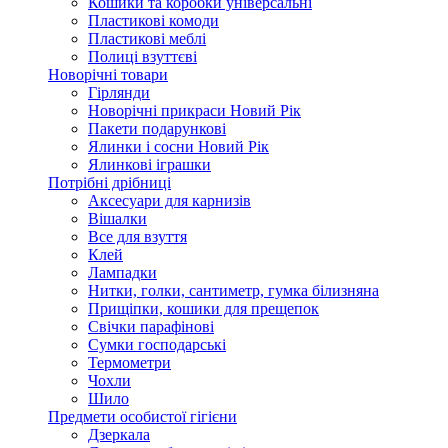
Кошики та коробки універсальні
Пластикові комоди
Пластикові меблі
Полиці взуттєві
Новорічні товари
Гірлянди
Новорічні прикраси Новий Рік
Пакети подарункові
Ялинки і сосни Новий Рік
Ялинкові іграшки
Потрібні дрібниці
Аксесуари для карнизів
Вішалки
Все для взуття
Клей
Лампадки
Нитки, голки, сантиметр, гумка білизняна
Прищіпки, кошики для прещепок
Свічки парафінові
Сумки господарські
Термометри
Чохли
Шило
Предмети особистої гігієни
Дзеркала