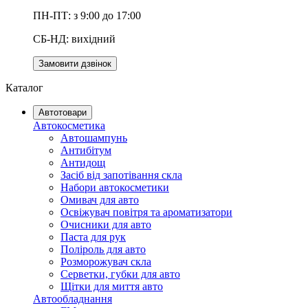
ПН-ПТ: з 9:00 до 17:00
СБ-НД: вихідний
Замовити дзвінок
Каталог
Автотовари
Автокосметика
Автошампунь
Антибітум
Антидощ
Засіб від запотівання скла
Набори автокосметики
Омивач для авто
Освіжувач повітря та ароматизатори
Очисники для авто
Паста для рук
Поліроль для авто
Розморожувач скла
Серветки, губки для авто
Щітки для миття авто
Автообладнання