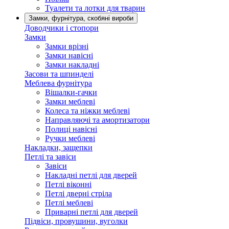
Туалети та лотки для тварин
Замки, фурнітура, скобяні вироби
Доводчики і стопори
Замки
Замки врізні
Замки навісні
Замки накладні
Засови та шпинделі
Меблева фурнітура
Вішалки-гачки
Замки меблеві
Колеса та ніжки меблеві
Направляючі та амортизатори
Полиці навісні
Ручки меблеві
Накладки, защепки
Петлі та завіси
Завіси
Накладні петлі для дверей
Петлі віконні
Петлі дверні стріла
Петлі меблеві
Приварні петлі для дверей
Підвіси, провушини, вуголки