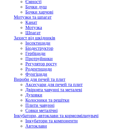
Ємності
Бочки душ
Бочки харчові
Мотузки та шпагат
Канат
Мотузка
Шпагат
Захист від шкідників
Інсектициди
Біодеструктор
Гербіциди
Протруйники
Регулятор росту
Родентициди
Фунгіциди
Вироби для печей та плит
Аксесуари для печей та плит
Двірцята чавунні та металеві
Духовки
Колосники та решітки
Плити чавунні
Совки металічні
Інкубатори, автоклави та кормозмільчувачі
Інкубатори та компоненти
Автоклави