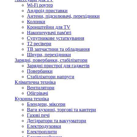
Wi-Fi роутер
Андроід приставки
Антени, підсилювачі, перехідники
Колонки
Кронштейни для TV
Накопичувачі пам'яті
Супутникове устаткування
Т2 ресівери
ТВ запчастини та обладнання
Шнури, перехідники
Зарядні, повербанки, стабілізатори
Зарядні пристрої для гаджетів
Повербанки
Стабілізатори напруги
Кліматична техніка
Вентилятори
Обігрівачі
Кухонна техніка
Блендери, міксери
Ваги кухонні, торгові та кантери
Газові печі
Дегідратори та вакууматори
Електродуховки
Електроплити