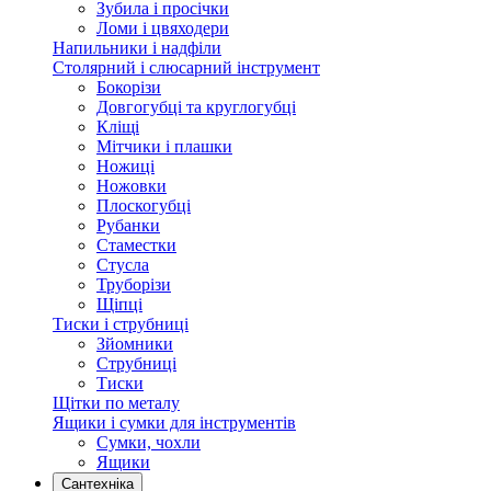
Зубила і просічки
Ломи і цвяходери
Напильники і надфіли
Столярний і слюсарний інструмент
Бокорізи
Довгогубці та круглогубці
Кліщі
Мітчики і плашки
Ножиці
Ножовки
Плоскогубці
Рубанки
Стаместки
Стусла
Труборізи
Щіпці
Тиски і струбниці
Зйомники
Струбниці
Тиски
Щітки по металу
Ящики і сумки для інструментів
Сумки, чохли
Ящики
Сантехніка