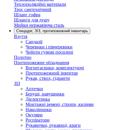
Теплоізоляційні матеріали
Трос сантехнічний
Шланг гофра
Шланги для душу
Мийки нержавіюча сталь
Спецодяг, ЗІЗ, протипожежний інвентарь
Взуття
Сандалії
Черевики і півчеревики
Чоботи гумові посилені
Полотно
Протипожежне обладнання
Вогнегасники, комплектуючі
Протипожежний інвентар
Рукав, ствол, гідранти
ЗІЗ
Аптечки
Беруші, навушники
Діелектрика
Монтажні ремені, стропи, килими
Наколінники
Окуляри
Респіратори
Рукавички, рукавиці, краги