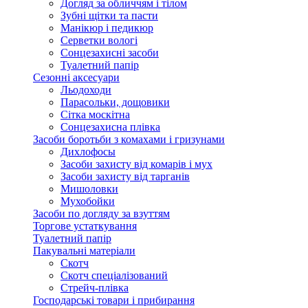
Догляд за обличчям і тілом
Зубні щітки та пасти
Манікюр і педикюр
Серветки вологі
Сонцезахисні засоби
Туалетний папір
Сезонні аксесуари
Льодоходи
Парасольки, дощовики
Сітка москітна
Сонцезахисна плівка
Засоби боротьби з комахами і гризунами
Дихлофосы
Засоби захисту від комарів і мух
Засоби захисту від тарганів
Мишоловки
Мухобойки
Засоби по догляду за взуттям
Торгове устаткування
Туалетний папір
Пакувальні матеріали
Скотч
Скотч спеціалізований
Стрейч-плівка
Господарські товари і прибирання