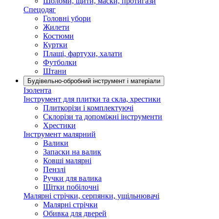
Шоломи, щити, маски, протигази
Спецодяг
Головні убори
Жилети
Костюми
Куртки
Плащі, фартухи, халати
Футболки
Штани
Будівельно-обробний інструмент і матеріали
Ізолента
Інструмент для плитки та скла, хрестики
Плиткорізи і комплектуючі
Склорізи та допоміжні інструменти
Хрестики
Інструмент малярний
Валики
Запаски на валик
Ковші малярні
Пензлі
Ручки для валика
Щітки побілочні
Малярні стрічки, серпянки, ущільнювачі
Малярні стрічки
Обивка для дверей