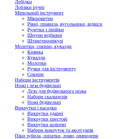
Лебідки
Лобзіки ручні
Мірильний інструмент
Мікрометри
Рівні, правила, вугольники, відвіси
Рулетки і лінійки
Шнури відбивні
Штангенциркулі
Молотки, сокири, кувалди
Киянка
Кувалди
Молотки
Ручки для інструменту
Сокири
Набори інструментів
Ножі і леза будівельні
Лезо для будівельного ножа
Набори скальпелів
Ножі будівельні
Викрутки і насадки
Викрутки ударні
Викрутки хрестові
Викрутки шліцеві
Набори викруток та аксесуарів
Піки зубила, лопатки, ломи, цвяходери