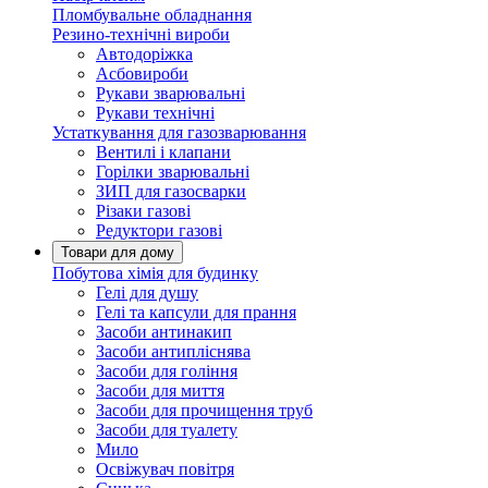
Пломбувальне обладнання
Резино-технічні вироби
Автодоріжка
Асбовироби
Рукави зварювальні
Рукави технічні
Устаткування для газозварювання
Вентилі і клапани
Горілки зварювальні
ЗИП для газосварки
Різаки газові
Редуктори газові
Товари для дому
Побутова хімія для будинку
Гелі для душу
Гелі та капсули для прання
Засоби антинакип
Засоби антипліснява
Засоби для гоління
Засоби для миття
Засоби для прочищення труб
Засоби для туалету
Мило
Освіжувач повітря