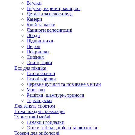
Втулки
Втулки, каретки, вали, осі
Деталі для велосипеда
Камери
Клей та латки
Ланцюги велосипедні
Ободи
Підшипники
Педалі
Покришки
Сидіння
Спиці, зірки
Все для пікніка
Газові балони
Газові горілки
Деревне вугілля та пов'язане з ними
Мангали
Решітки, шампури, триноги
Термосумки
Для занять спортом
Ножі похідні і розкладні
Туристичні меблі
Гамаки і гойдалки
Столи, стільці, крісла та шезлонги
Товари для риболовлі