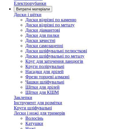
Електрорубанки
Витратні матеріали
Диски і щітки
Диски відрізні по каменю
Диски відрізні по металу
Диски діамантові
Диски для пилки
Диски зачистні
Диски самозацепні
Диски шліфувальні пелюсткові
Диски шліфувальні по металу
Круг для заточення ланцюгів
Круги полірувальні
Насадки для дрілей
Фрези торцеві алмазні
Чашки шліфувальні
Щітки для дрілей
Щітки для КШМ
Заклепки
Інструмент для розмітки
Круги шліфувальні
Лески і ножі для тримерів
Волосінь
Катушки
Ножі