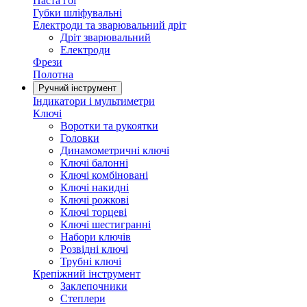
Паста гоі
Губки шліфувальні
Електроди та зварювальний дріт
Дріт зварювальний
Електроди
Фрези
Полотна
Ручний інструмент
Індикатори і мультиметри
Ключі
Воротки та рукоятки
Головки
Динамометричні ключі
Ключі балонні
Ключі комбіновані
Ключі накидні
Ключі рожкові
Ключі торцеві
Ключі шестигранні
Набори ключів
Розвідні ключі
Трубні ключі
Крепіжний інструмент
Заклепочники
Степлери