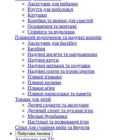
Аксесуари для рибалки
Взуття для риболовлі
Катушки
Коробки та ящики для снастей
Оснащення та монтажі
Спінінги та вудилища
Пляжний відпочинок та надувні вироби
Аксесуари для басейну
Басейни
Надувні жилети та нарукавники
Надувні круги
Надувні матраци та подушки
Надувні плоти та ігрові центри
Пляжні іграшки
Пляжні килими
Пляжні м'ячі
Пляжні парасольки та намети
Товари для дітей
Дитячі гаджети та аксесуари
Дитячий спорт та рухливі ігри
Мильні бульбашки
Настільні та розвиваючі ігри
Сітки для сушіння риби та фруктів
Побутова техніка
Аксесуари для TV