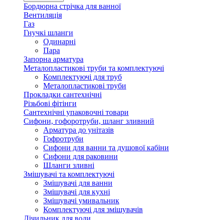
Бордюрна стрічка для ванної
Вентиляція
Газ
Гнучкі шланги
Одинарні
Пара
Запорна арматура
Металопластикові труби та комплектуючі
Комплектуючі для труб
Металопластикові труби
Прокладки сантехнічні
Різьбові фітінги
Сантехнічні упаковочні товари
Сифони, гофоротруби, шланг зливний
Арматура до унітазів
Гофротруби
Сифони для ванни та душової кабіни
Сифони для раковини
Шланги зливні
Змішувачі та комплектуючі
Змішувачі для ванни
Змішувачі для кухні
Змішувачі умивальник
Комплектуючі для змішувачів
Лічильник для води