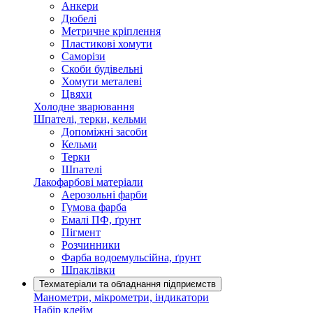
Анкери
Дюбелі
Метричне кріплення
Пластикові хомути
Саморізи
Скоби будівельні
Хомути металеві
Цвяхи
Холодне зварювання
Шпателі, терки, кельми
Допоміжні засоби
Кельми
Терки
Шпателі
Лакофарбові матеріали
Аерозольні фарби
Гумова фарба
Емалі ПФ, ґрунт
Пігмент
Розчинники
Фарба водоемульсійна, ґрунт
Шпаклівки
Техматеріали та обладнання підприємств
Манометри, мікрометри, індикатори
Набір клейм