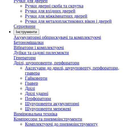
Ручки для дверей
Ручки дверні скоба та скрутка
Ручки для вхідних дверей
Ручки для міжкімнатних дверей
Ручки для металопластикових вікон і дверей
Серцевини
Інструменти
Акумуляторні обприскувачі та комплектуючі
Бетономішалки
Вібратори і комплектуючі
Дуйки та садові пилесмокти
Генератори
Дрілі, шуроповерти, перфоратори
Аксесуари до дрилі, шуруповерту, перфоратори,
гравера
Гайковерти
Гравер
Дрілі
Дрілі ударні
Перфоратори
Шуруповерти акумуляторні
Шуруповерти мережеві
Вимірювальна техніка
Компресори та пневмоінструменти
Комплектуючі до пневмоінструменту