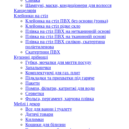
Синька
Шампуні, маски, кондиціонери для волосся
Канцелярія
Клейонки на стіл
Клейонка на стіл ПВХ без основи (тонка)
Клейонка на стіл рідке скло
Плівка на стіл ПВХ на нетканинній основі
Плівка на стіл ПВХ на тканинній основі
Плівка на стіл ПВХ силікон, скатертина
поліетиленова
Скатертини ПВХ
Кухонні дрібниці
Губки, мочалки для миття посуду
Запальнички
Комплектуючі для газ. плит
Підкладки та прихватки під гаряче
Пакети
Помпи, фільтри, катритжі для води
Серветки
Фольга, пергамент, харчова плівка
Меблі і декор
Все для ванни і туалету
Дитячі товари
Килимки
Кошики для білизни