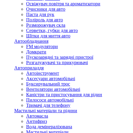
Освіжувач повітря та ароматизатори
Очисники для авто
Паста для рук
Поліроль для авто
Розморожувач скла
Серветки, губки для авто
Щітки для миття авто
Автообладнання
FM модулятори
Домкрати
Пускозарядні та зарядні пристрої
Розгалужувачі та прикурювачі
Автоприладдя
Автоінструмент
Аксесуари автомобільні
Буксирувальний трос
Вентилятори автомобільні
Каністри та пристосування для рідин
Пилососи автомобільні
Тримачі для телефону
Мастильні матеріали та рідини
Автомасла
Антифриз
Вода демінералізована
Мастильні матеріали