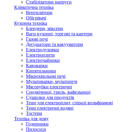
Стабілізатори напруги
Кліматична техніка
Вентилятори
Обігрівачі
Кухонна техніка
Блендери, міксери
Ваги кухонні, торгові та кантери
Газові печі
Дегідратори та вакууматори
Електродуховки
Електроплити
Електрочайники
Кавоварки
Кипятильники
Мікрохвильові печі
Мультиварки, мультипечі
Мясорубки електричні
Сендвічниці, гриль, вафельниці
Сушилки для продуктів
Тени для електроплит, спіралі вольфрамові
Тени електричні водяні
Тостери
Техніка для дому
Годинники
Пилососи