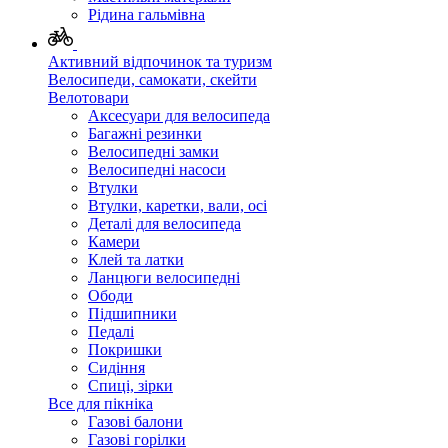
Рідина гальмівна
Активний відпочинок та туризм
Велосипеди, самокати, скейти
Велотовари
Аксесуари для велосипеда
Багажні резинки
Велосипедні замки
Велосипедні насоси
Втулки
Втулки, каретки, вали, осі
Деталі для велосипеда
Камери
Клей та латки
Ланцюги велосипедні
Ободи
Підшипники
Педалі
Покришки
Сидіння
Спиці, зірки
Все для пікніка
Газові балони
Газові горілки