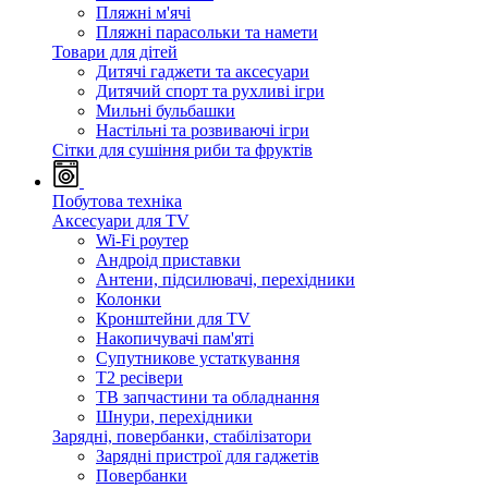
Пляжні м'ячі
Пляжні парасольки та намети
Товари для дітей
Дитячі гаджети та аксесуари
Дитячий спорт та рухливі ігри
Мильні бульбашки
Настільні та розвиваючі ігри
Сітки для сушіння риби та фруктів
Побутова техніка
Аксесуари для TV
Wi-Fi роутер
Андроід приставки
Антени, підсилювачі, перехідники
Колонки
Кронштейни для TV
Накопичувачі пам'яті
Супутникове устаткування
Т2 ресівери
ТВ запчастини та обладнання
Шнури, перехідники
Зарядні, повербанки, стабілізатори
Зарядні пристрої для гаджетів
Повербанки