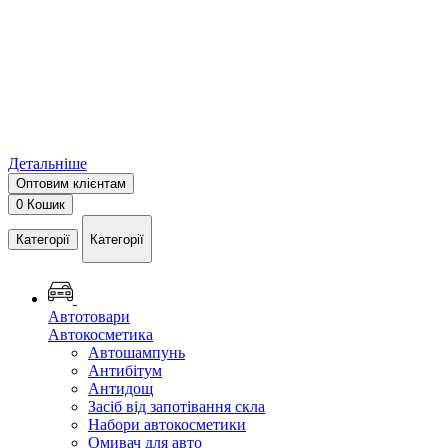
Детальніше
Оптовим клієнтам
0
Кошик
Категорії
Категорії
Автотовари
Автокосметика
Автошампунь
Антибітум
Антидощ
Засіб від запотівання скла
Набори автокосметики
Омивач для авто