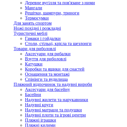
Деревне вугілля та пов'язане з ними
Мангали
Решітки, шампури, триноги
Термосумки
Для занять спортом
Ножі похідні і розкладні
Туристичні меблі
Гамаки і гойдалки
Столи, стільці, крісла та шезлонги
Товари для риболовлі
Аксесуари для рибалки
Взуття для риболовлі
Катушки
Коробки та ящики для снастей
Оснащення та монтажі
Спінінги та вудилища
Пляжний відпочинок та надувні вироби
Аксесуари для басейну
Басейни
Надувні жилети та нарукавники
Надувні круги
Надувні матраци та подушки
Надувні плоти та ігрові центри
Пляжні іграшки
Пляжні килими