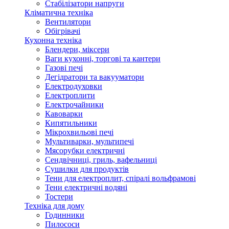
Стабілізатори напруги
Кліматична техніка
Вентилятори
Обігрівачі
Кухонна техніка
Блендери, міксери
Ваги кухонні, торгові та кантери
Газові печі
Дегідратори та вакууматори
Електродуховки
Електроплити
Електрочайники
Кавоварки
Кипятильники
Мікрохвильові печі
Мультиварки, мультипечі
Мясорубки електричні
Сендвічниці, гриль, вафельниці
Сушилки для продуктів
Тени для електроплит, спіралі вольфрамові
Тени електричні водяні
Тостери
Техніка для дому
Годинники
Пилососи