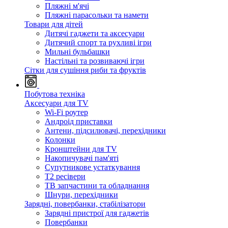
Пляжні м'ячі
Пляжні парасольки та намети
Товари для дітей
Дитячі гаджети та аксесуари
Дитячий спорт та рухливі ігри
Мильні бульбашки
Настільні та розвиваючі ігри
Сітки для сушіння риби та фруктів
Побутова техніка
Аксесуари для TV
Wi-Fi роутер
Андроід приставки
Антени, підсилювачі, перехідники
Колонки
Кронштейни для TV
Накопичувачі пам'яті
Супутникове устаткування
Т2 ресівери
ТВ запчастини та обладнання
Шнури, перехідники
Зарядні, повербанки, стабілізатори
Зарядні пристрої для гаджетів
Повербанки