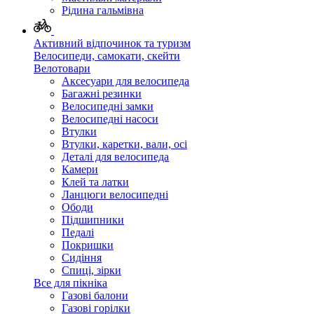
Рідина гальмівна
Активний відпочинок та туризм
Велосипеди, самокати, скейти
Велотовари
Аксесуари для велосипеда
Багажні резинки
Велосипедні замки
Велосипедні насоси
Втулки
Втулки, каретки, вали, осі
Деталі для велосипеда
Камери
Клей та латки
Ланцюги велосипедні
Ободи
Підшипники
Педалі
Покришки
Сидіння
Спиці, зірки
Все для пікніка
Газові балони
Газові горілки