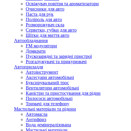
Освіжувач повітря та ароматизатори
Очисники для авто
Паста для рук
Поліроль для авто
Розморожувач скла
Серветки, губки для авто
Щітки для миття авто
Автообладнання
FM модулятори
Домкрати
Пускозарядні та зарядні пристрої
Розгалужувачі та прикурювачі
Автоприладдя
Автоінструмент
Аксесуари автомобільні
Буксирувальний трос
Вентилятори автомобільні
Каністри та пристосування для рідин
Пилососи автомобільні
Тримачі для телефону
Мастильні матеріали та рідини
Автомасла
Антифриз
Вода демінералізована
Мастильні матеріали