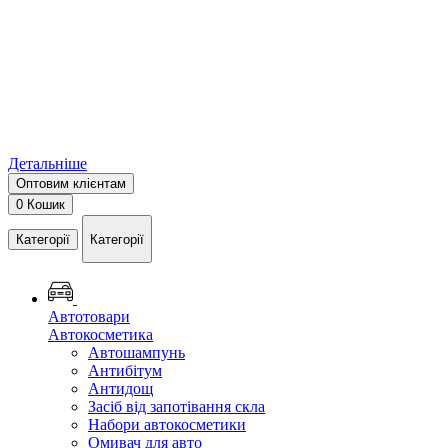
Детальніше
Оптовим клієнтам
0
Кошик
Категорії
Категорії
Автотовари
Автокосметика
Автошампунь
Антибітум
Антидощ
Засіб від запотівання скла
Набори автокосметики
Омивач для авто