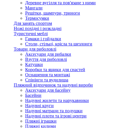
Деревне вугілля та пов'язане з ними
Мангали
Решітки, шампури, триноги
Термосумки
Для занять спортом
Ножі похідні і розкладні
Туристичні меблі
Гамаки і гойдалки
Столи, стільці, крісла та шезлонги
Товари для риболовлі
Аксесуари для рибалки
Взуття для риболовлі
Катушки
Коробки та ящики для снастей
Оснащення та монтажі
Спінінги та вудилища
Пляжний відпочинок та надувні вироби
Аксесуари для басейну
Басейни
Надувні жилети та нарукавники
Надувні круги
Надувні матраци та подушки
Надувні плоти та ігрові центри
Пляжні іграшки
Пляжні килими