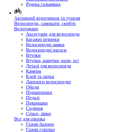
Рідина гальмівна
Активний відпочинок та туризм
Велосипеди, самокати, скейти
Велотовари
Аксесуари для велосипеда
Багажні резинки
Велосипедні замки
Велосипедні насоси
Втулки
Втулки, каретки, вали, осі
Деталі для велосипеда
Камери
Клей та латки
Ланцюги велосипедні
Ободи
Підшипники
Педалі
Покришки
Сидіння
Спиці, зірки
Все для пікніка
Газові балони
Газові горілки