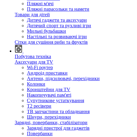
Пляжні м'ячі
Пляжні парасольки та намети
Товари для дітей
Дитячі гаджети та аксесуари
Дитячий спорт та рухливі ігри
Мильні бульбашки
Настільні та розвиваючі ігри
Сітки для сушіння риби та фруктів
Побутова техніка
Аксесуари для TV
Wi-Fi роутер
Андроід приставки
Антени, підсилювачі, перехідники
Колонки
Кронштейни для TV
Накопичувачі пам'яті
Супутникове устаткування
Т2 ресівери
ТВ запчастини та обладнання
Шнури, перехідники
Зарядні, повербанки, стабілізатори
Зарядні пристрої для гаджетів
Повербанки