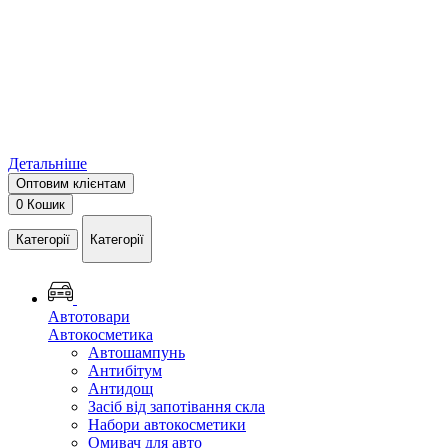
Детальніше
Оптовим клієнтам
0
Кошик
Категорії
Категорії
Автотовари
Автокосметика
Автошампунь
Антибітум
Антидощ
Засіб від запотівання скла
Набори автокосметики
Омивач для авто