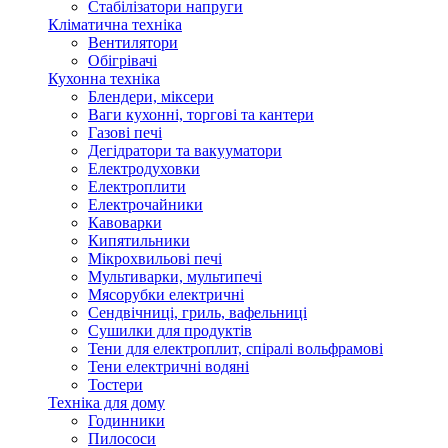
Стабілізатори напруги
Кліматична техніка
Вентилятори
Обігрівачі
Кухонна техніка
Блендери, міксери
Ваги кухонні, торгові та кантери
Газові печі
Дегідратори та вакууматори
Електродуховки
Електроплити
Електрочайники
Кавоварки
Кипятильники
Мікрохвильові печі
Мультиварки, мультипечі
Мясорубки електричні
Сендвічниці, гриль, вафельниці
Сушилки для продуктів
Тени для електроплит, спіралі вольфрамові
Тени електричні водяні
Тостери
Техніка для дому
Годинники
Пилососи