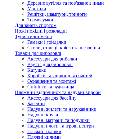
Деревне вугілля та пов'язане з ними
Мангали
Решітки, шампури, триноги
Термосумки
Для занять спортом
Ножі похідні і розкладні
Туристичні меблі
Гамаки і гойдалки
Столи, стільці, крісла та шезлонги
Товари для риболовлі
Аксесуари для рибалки
Взуття для риболовлі
Катушки
Коробки та ящики для снастей
Оснащення та монтажі
Спінінги та вудилища
Пляжний відпочинок та надувні вироби
Аксесуари для басейну
Басейни
Надувні жилети та нарукавники
Надувні круги
Надувні матраци та подушки
Надувні плоти та ігрові центри
Пляжні іграшки
Пляжні килими