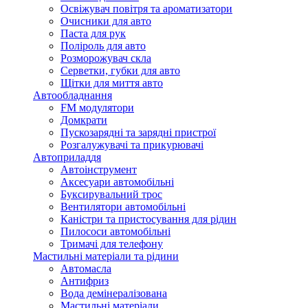
Освіжувач повітря та ароматизатори
Очисники для авто
Паста для рук
Поліроль для авто
Розморожувач скла
Серветки, губки для авто
Щітки для миття авто
Автообладнання
FM модулятори
Домкрати
Пускозарядні та зарядні пристрої
Розгалужувачі та прикурювачі
Автоприладдя
Автоінструмент
Аксесуари автомобільні
Буксирувальний трос
Вентилятори автомобільні
Каністри та пристосування для рідин
Пилососи автомобільні
Тримачі для телефону
Мастильні матеріали та рідини
Автомасла
Антифриз
Вода демінералізована
Мастильні матеріали