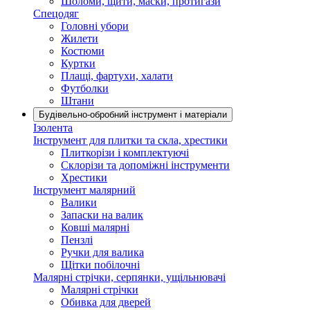
Шоломи, щити, маски, протигази
Спецодяг
Головні убори
Жилети
Костюми
Куртки
Плащі, фартухи, халати
Футболки
Штани
Будівельно-обробний інструмент і матеріали
Ізолента
Інструмент для плитки та скла, хрестики
Плиткорізи і комплектуючі
Склорізи та допоміжні інструменти
Хрестики
Інструмент малярний
Валики
Запаски на валик
Ковші малярні
Пензлі
Ручки для валика
Щітки побілочні
Малярні стрічки, серпянки, ущільнювачі
Малярні стрічки
Обивка для дверей