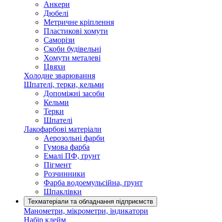
Анкери
Дюбелі
Метричне кріплення
Пластикові хомути
Саморізи
Скоби будівельні
Хомути металеві
Цвяхи
Холодне зварювання
Шпателі, терки, кельми
Допоміжні засоби
Кельми
Терки
Шпателі
Лакофарбові матеріали
Аерозольні фарби
Гумова фарба
Емалі ПФ, ґрунт
Пігмент
Розчинники
Фарба водоемульсійна, ґрунт
Шпаклівки
Техматеріали та обладнання підприємств
Манометри, мікрометри, індикатори
Набір клейм