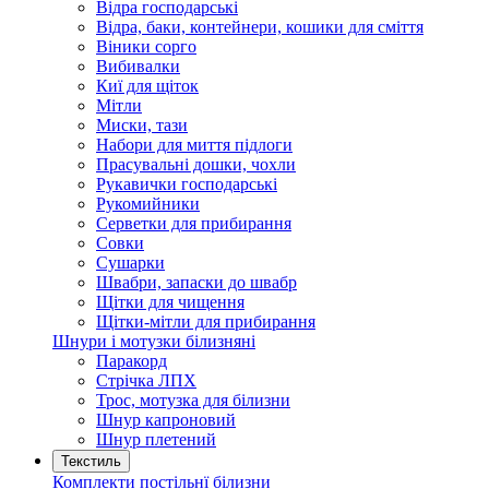
Відра господарські
Відра, баки, контейнери, кошики для сміття
Віники сорго
Вибивалки
Киї для щіток
Мітли
Миски, тази
Набори для миття підлоги
Прасувальні дошки, чохли
Рукавички господарські
Рукомийники
Серветки для прибирання
Совки
Сушарки
Швабри, запаски до швабр
Щітки для чищення
Щітки-мітли для прибирання
Шнури і мотузки білизняні
Паракорд
Стрічка ЛПХ
Трос, мотузка для білизни
Шнур капроновий
Шнур плетений
Текстиль
Комплекти постільнї білизни