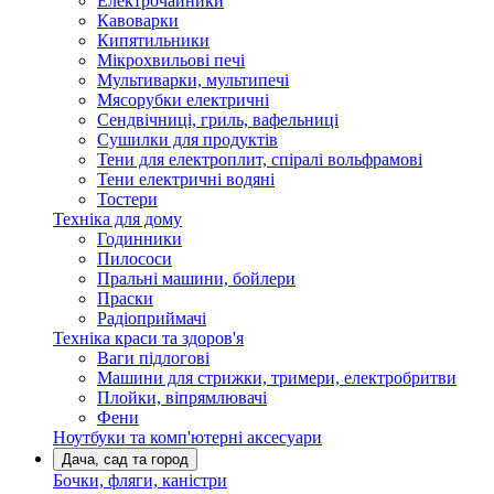
Електрочайники
Кавоварки
Кипятильники
Мікрохвильові печі
Мультиварки, мультипечі
Мясорубки електричні
Сендвічниці, гриль, вафельниці
Сушилки для продуктів
Тени для електроплит, спіралі вольфрамові
Тени електричні водяні
Тостери
Техніка для дому
Годинники
Пилососи
Пральні машини, бойлери
Праски
Радіоприймачі
Техніка краси та здоров'я
Ваги підлогові
Машини для стрижки, тримери, електробритви
Плойки, віпрямлювачі
Фени
Ноутбуки та комп'ютерні аксесуари
Дача, сад та город
Бочки, фляги, каністри