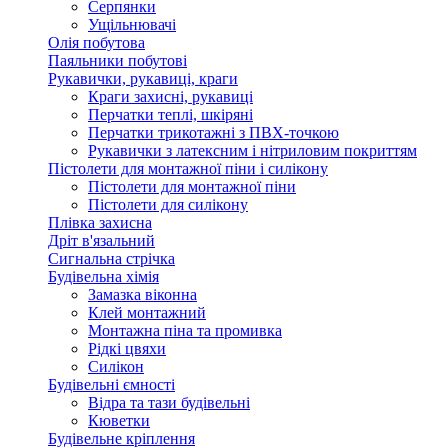
Серпянки
Ущільнювачі
Олія побутова
Паяльники побутові
Рукавички, рукавиці, краги
Краги захисні, рукавиці
Перчатки теплі, шкіряні
Перчатки трикотажні з ПВХ-точкою
Рукавички з латексним і нітриловим покриттям
Пістолети для монтажної піни і силікону
Пістолети для монтажної піни
Пістолети для силікону
Плівка захисна
Дріт в'язальний
Сигнальна стрічка
Будівельна хімія
Замазка віконна
Клей монтажний
Монтажна піна та промивка
Рідкі цвяхи
Силікон
Будівельні ємності
Відра та тази будівельні
Кюветки
Будівельне кріплення