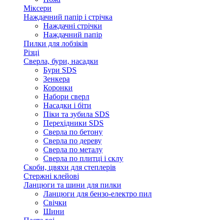
Міксери
Наждачний папір і стрічка
Наждачні стрічки
Наждачний папір
Пилки для лобзіків
Різці
Сверла, бури, насадки
Бури SDS
Зенкера
Коронки
Набори сверл
Насадки і біти
Піки та зубила SDS
Перехідники SDS
Сверла по бетону
Сверла по дереву
Сверла по металу
Сверла по плитці і склу
Скоби, цвяхи для степлерів
Стержні клейові
Ланцюги та шини для пилки
Ланцюги для бензо-електро пил
Свічки
Шини