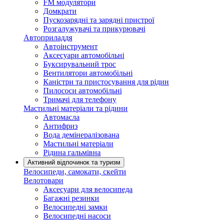
FM модулятори
Домкрати
Пускозарядні та зарядні пристрої
Розгалужувачі та прикурювачі
Автоприладдя
Автоінструмент
Аксесуари автомобільні
Буксирувальний трос
Вентилятори автомобільні
Каністри та пристосування для рідин
Пилососи автомобільні
Тримачі для телефону
Мастильні матеріали та рідини
Автомасла
Антифриз
Вода демінералізована
Мастильні матеріали
Рідина гальмівна
Активний відпочинок та туризм
Велосипеди, самокати, скейти
Велотовари
Аксесуари для велосипеда
Багажні резинки
Велосипедні замки
Велосипедні насоси