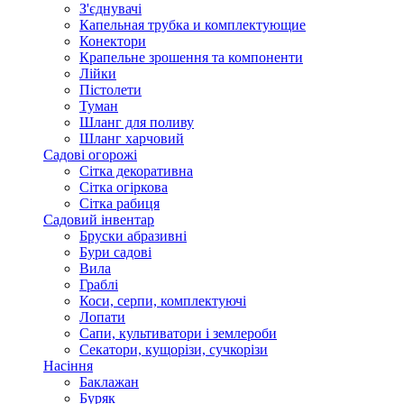
З'єднувачі
Капельная трубка и комплектующие
Конектори
Крапельне зрошення та компоненти
Лійки
Пістолети
Туман
Шланг для поливу
Шланг харчовий
Садові огорожі
Сітка декоративна
Сітка огіркова
Сітка рабиця
Садовий інвентар
Бруски абразивні
Бури садові
Вила
Граблі
Коси, серпи, комплектуючі
Лопати
Сапи, культиватори і землероби
Секатори, кущорізи, сучкорізи
Насіння
Баклажан
Буряк