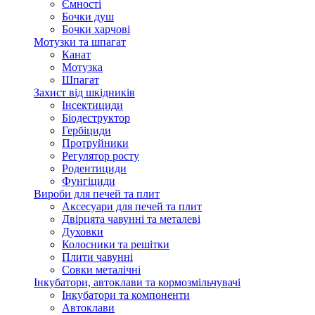
Ємності
Бочки душ
Бочки харчові
Мотузки та шпагат
Канат
Мотузка
Шпагат
Захист від шкідників
Інсектициди
Біодеструктор
Гербіциди
Протруйники
Регулятор росту
Родентициди
Фунгіциди
Вироби для печей та плит
Аксесуари для печей та плит
Двірцята чавунні та металеві
Духовки
Колосники та решітки
Плити чавунні
Совки металічні
Інкубатори, автоклави та кормозмільчувачі
Інкубатори та компоненти
Автоклави