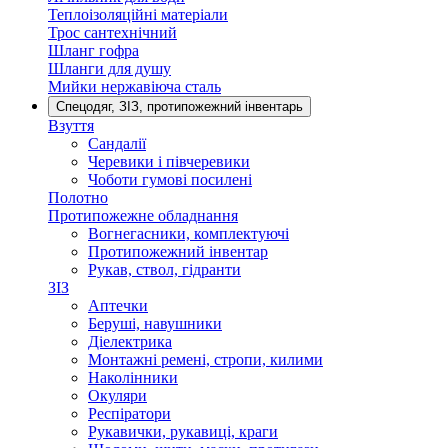
Теплоізоляційні матеріали
Трос сантехнічний
Шланг гофра
Шланги для душу
Мийки нержавіюча сталь
Спецодяг, ЗІЗ, протипожежний інвентарь
Взуття
Сандалії
Черевики і півчеревики
Чоботи гумові посилені
Полотно
Протипожежне обладнання
Вогнегасники, комплектуючі
Протипожежний інвентар
Рукав, ствол, гідранти
ЗІЗ
Аптечки
Беруші, навушники
Діелектрика
Монтажні ремені, стропи, килими
Наколінники
Окуляри
Респіратори
Рукавички, рукавиці, краги