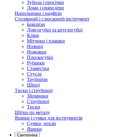
Зубила і просічки
Ломи і цвяходери
Напильники і надфіли
Столярний і слюсарний інструмент
Бокорізи
Довгогубці та круглогубці
Кліщі
Мітчики і плашки
Ножиці
Ножовки
Плоскогубці
Рубанки
Стаместки
Стусла
Труборізи
Щіпці
Тиски і струбниці
Зйомники
Струбниці
Тиски
Щітки по металу
Ящики і сумки для інструментів
Сумки, чохли
Ящики
Сантехніка