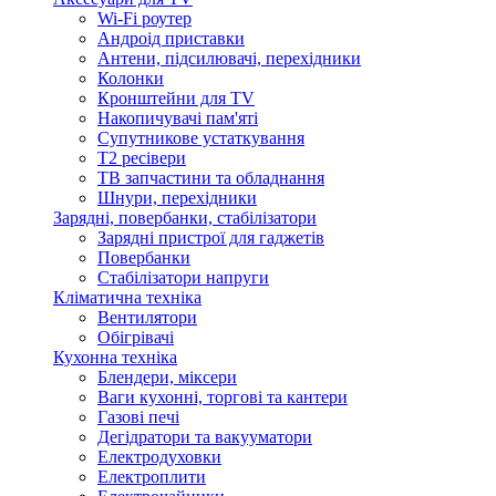
Wi-Fi роутер
Андроід приставки
Антени, підсилювачі, перехідники
Колонки
Кронштейни для TV
Накопичувачі пам'яті
Супутникове устаткування
Т2 ресівери
ТВ запчастини та обладнання
Шнури, перехідники
Зарядні, повербанки, стабілізатори
Зарядні пристрої для гаджетів
Повербанки
Стабілізатори напруги
Кліматична техніка
Вентилятори
Обігрівачі
Кухонна техніка
Блендери, міксери
Ваги кухонні, торгові та кантери
Газові печі
Дегідратори та вакууматори
Електродуховки
Електроплити