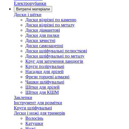
Електрорубанки
Витратні матеріали
Диски і щітки
Диски відрізні по каменю
Диски відрізні по металу
Диски діамантові
Диски для пилки
Диски зачистні
Диски самозацепні
Диски шліфувальні пелюсткові
Диски шліфувальні по металу
Круг для заточення ланцюгів
Круги полірувальні
Насадки для дрілей
Фрези торцеві алмазні
Чашки шліфувальні
Щітки для дрілей
Щітки для КШМ
Заклепки
Інструмент для розмітки
Круги шліфувальні
Лески і ножі для тримерів
Волосінь
Катушки
Ножі