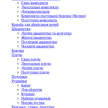
Євро комплекти
Двоспальні комплекти
Доукомплектація
Комплекти постільної білизни (Велюр)
Полуторні комплекти
Короба для зберігання речей
Шкарпетки
Дитячі шкарпетки та колготки
Жіночі шкарпетки
Підліткові шкарпетки
Чоловічі шкарпетки
Ковдри
Пледи
Євро пледи
Двоспальні пледи
Дитячі пледи
Полуторні пледи
Подушки
Рушники
Банні
Для обличчя
Кухонні
Набори рушників
Носові хустки
Рюкзаки, сумки, барсетки