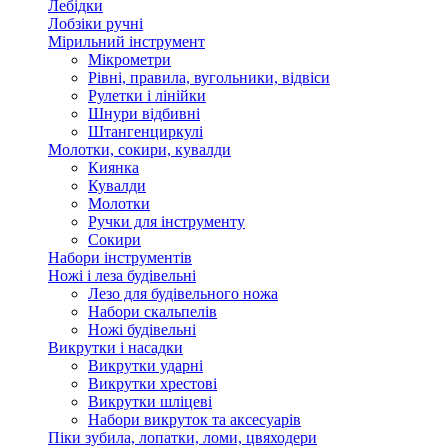
Лебідки
Лобзіки ручні
Мірильний інструмент
Мікрометри
Рівні, правила, вугольники, відвіси
Рулетки і лінійки
Шнури відбивні
Штангенциркулі
Молотки, сокири, кувалди
Киянка
Кувалди
Молотки
Ручки для інструменту
Сокири
Набори інструментів
Ножі і леза будівельні
Лезо для будівельного ножа
Набори скальпелів
Ножі будівельні
Викрутки і насадки
Викрутки ударні
Викрутки хрестові
Викрутки шліцеві
Набори викруток та аксесуарів
Піки зубила, лопатки, ломи, цвяходери