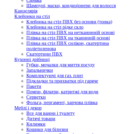
Синька
Шампуні, маски, кондиціонери для волосся
Канцелярія
Клейонки на стіл
Клейонка на стіл ПВХ без основи (тонка)
Клейонка на стіл рідке скло
Плівка на стіл ПВХ на нетканинній основі
Плівка на стіл ПВХ на тканинній основі
Плівка на стіл ПВХ силікон, скатертина
поліетиленова
Скатертини ПВХ
Кухонні дрібниці
Губки, мочалки для миття посуду
Запальнички
Комплектуючі для газ. плит
Підкладки та прихватки під гаряче
Пакети
Помпи, фільтри, катритжі для води
Серветки
Фольга, пергамент, харчова плівка
Меблі і декор
Все для ванни і туалету
Дитячі товари
Килимки
Кошики для білизни