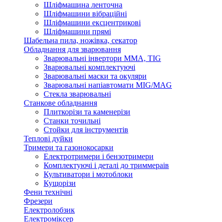
Шліфмашина ленточна
Шліфмашини вібраційні
Шліфмашини ексцентрикові
Шліфмашини прямі
Шабельна пила, ножівка, секатор
Обладнання для зварювання
Зварювальні інвертори ММА, TIG
Зварювальні комплектуючі
Зварювальні маски та окуляри
Зварювальні напіавтомати MIG/MAG
Стекла зварювальні
Станкове обладнання
Плиткорізи та каменерізи
Станки точильні
Стойки для інструментів
Теплові дуйки
Тримери та газонокосарки
Електротримери і бензотримери
Комплектуючі і деталі до триммераів
Культиватори і мотоблоки
Кущорізи
Фени технічні
Фрезери
Електролобзик
Електроміксер