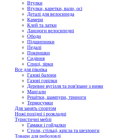
Втулки
Втулки, каретки, вали, осі
Деталі для велосипеда
Камери
Клей та латки
Ланцюги велосипедні
Ободи
Підшипники
Педалі
Покришки
Сидіння
Спиці, зірки
Все для пікніка
Газові балони
Газові горілки
Деревне вугілля та пов'язане з ними
Мангали
Решітки, шампури, триноги
Термосумки
Для занять спортом
Ножі похідні і розкладні
Туристичні меблі
Гамаки і гойдалки
Столи, стільці, крісла та шезлонги
Товари для риболовлі