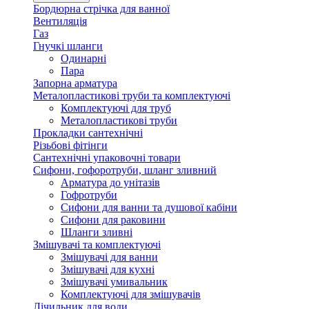
Бордюрна стрічка для ванної
Вентиляція
Газ
Гнучкі шланги
Одинарні
Пара
Запорна арматура
Металопластикові труби та комплектуючі
Комплектуючі для труб
Металопластикові труби
Прокладки сантехнічні
Різьбові фітінги
Сантехнічні упаковочні товари
Сифони, гофоротруби, шланг зливний
Арматура до унітазів
Гофротруби
Сифони для ванни та душової кабіни
Сифони для раковини
Шланги зливні
Змішувачі та комплектуючі
Змішувачі для ванни
Змішувачі для кухні
Змішувачі умивальник
Комплектуючі для змішувачів
Лічильник для води