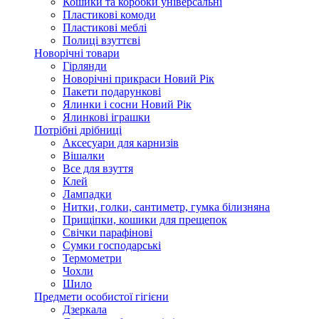
Кошики та коробки універсальні
Пластикові комоди
Пластикові меблі
Полиці взуттєві
Новорічні товари
Гірлянди
Новорічні прикраси Новий Рік
Пакети подарункові
Ялинки і сосни Новий Рік
Ялинкові іграшки
Потрібні дрібниці
Аксесуари для карнизів
Вішалки
Все для взуття
Клей
Лампадки
Нитки, голки, сантиметр, гумка білизняна
Прищіпки, кошики для прещепок
Свічки парафінові
Сумки господарські
Термометри
Чохли
Шило
Предмети особистої гігієни
Дзеркала