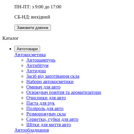
ПН-ПТ: з 9:00 до 17:00
СБ-НД: вихідний
Замовити дзвінок
Каталог
Автотовари
Автокосметика
Автошампунь
Антибітум
Антидощ
Засіб від запотівання скла
Набори автокосметики
Омивач для авто
Освіжувач повітря та ароматизатори
Очисники для авто
Паста для рук
Поліроль для авто
Розморожувач скла
Серветки, губки для авто
Щітки для миття авто
Автообладнання