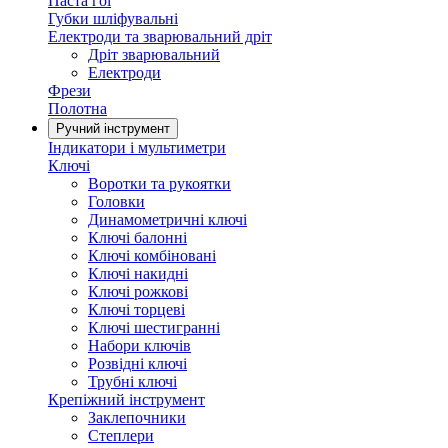
Паста гоі
Губки шліфувальні
Електроди та зварювальний дріт
Дріт зварювальний
Електроди
Фрези
Полотна
Ручний інструмент
Індикатори і мультиметри
Ключі
Воротки та рукоятки
Головки
Динамометричні ключі
Ключі балонні
Ключі комбіновані
Ключі накидні
Ключі рожкові
Ключі торцеві
Ключі шестигранні
Набори ключів
Розвідні ключі
Трубні ключі
Крепіжний інструмент
Заклепочники
Степлери