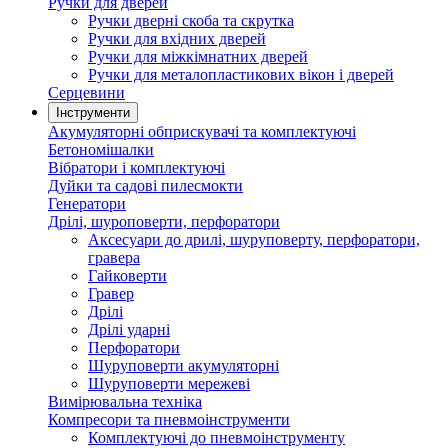
Ручки для дверей
Ручки дверні скоба та скрутка
Ручки для вхідних дверей
Ручки для міжкімнатних дверей
Ручки для металопластикових вікон і дверей
Серцевини
Інструменти
Акумуляторні обприскувачі та комплектуючі
Бетономішалки
Вібратори і комплектуючі
Дуйки та садові пилесмокти
Генератори
Дрілі, шуроповерти, перфоратори
Аксесуари до дрилі, шуруповерту, перфоратори,
гравера
Гайковерти
Гравер
Дрілі
Дрілі ударні
Перфоратори
Шуруповерти акумуляторні
Шуруповерти мережеві
Вимірювальна техніка
Компресори та пневмоінструменти
Комплектуючі до пневмоінструменту