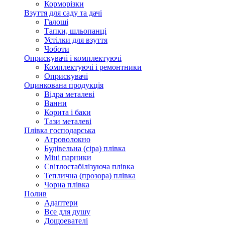
Корморізки
Взуття для саду та дачі
Галоші
Тапки, шльопанці
Устілки для взуття
Чоботи
Оприскувачі і комплектуючі
Комплектуючі і ремонтники
Оприскувачі
Оцинкована продукція
Відра металеві
Ванни
Корита і баки
Тази металеві
Плівка господарська
Агроволокно
Будівельна (сіра) плівка
Міні парники
Світлостабілізуюча плівка
Теплична (прозора) плівка
Чорна плівка
Полив
Адаптери
Все для душу
Дощоевателі