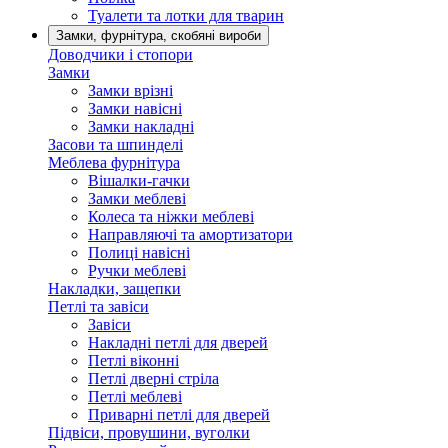
Туалети та лотки для тварин
Замки, фурнітура, скобяні вироби
Доводчики і стопори
Замки
Замки врізні
Замки навісні
Замки накладні
Засови та шпинделі
Меблева фурнітура
Вішалки-гачки
Замки меблеві
Колеса та ніжки меблеві
Направляючі та амортизатори
Полиці навісні
Ручки меблеві
Накладки, защепки
Петлі та завіси
Завіси
Накладні петлі для дверей
Петлі віконні
Петлі дверні стріла
Петлі меблеві
Приварні петлі для дверей
Підвіси, провушини, вуголки