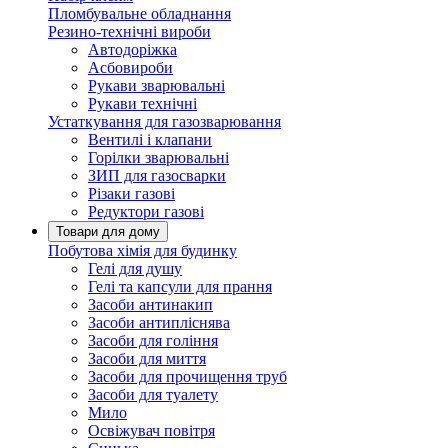
Пломбувальне обладнання
Резино-технічні вироби
Автодоріжка
Асбовироби
Рукави зварювальні
Рукави технічні
Устаткування для газозварювання
Вентилі і клапани
Горілки зварювальні
ЗИП для газосварки
Різаки газові
Редуктори газові
Товари для дому
Побутова хімія для будинку
Гелі для душу
Гелі та капсули для прання
Засоби антинакип
Засоби антипліснява
Засоби для гоління
Засоби для миття
Засоби для прочищення труб
Засоби для туалету
Мило
Освіжувач повітря