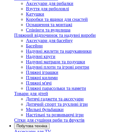
Аксесуари для рибалки
Взуття для риболовлі
Катушки
Коробки та ящики для снастей
Оснащення та монтажі
Спінінги та вудилища
Пляжний відпочинок та надувні вироби
Аксесуари для басейну
Басейни
Надувні жилети та нарукавники
Надувні круги
Надувні матраци та подушки
Надувні плоти та ігрові центри
Пляжні іграшки
Пляжні килими
Пляжні м'ячі
Пляжні парасольки та намети
Товари для дітей
Дитячі гаджети та аксесуари
Дитячий спорт та рухливі ігри
Мильні бульбашки
Настільні та розвиваючі ігри
Сітки для сушіння риби та фруктів
Побутова техніка
Аксесуари для TV