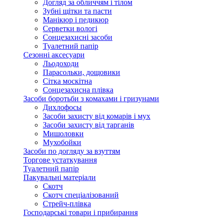
Догляд за обличчям і тілом
Зубні щітки та пасти
Манікюр і педикюр
Серветки вологі
Сонцезахисні засоби
Туалетний папір
Сезонні аксесуари
Льодоходи
Парасольки, дощовики
Сітка москітна
Сонцезахисна плівка
Засоби боротьби з комахами і гризунами
Дихлофосы
Засоби захисту від комарів і мух
Засоби захисту від тарганів
Мишоловки
Мухобойки
Засоби по догляду за взуттям
Торгове устаткування
Туалетний папір
Пакувальні матеріали
Скотч
Скотч спеціалізований
Стрейч-плівка
Господарські товари і прибирання