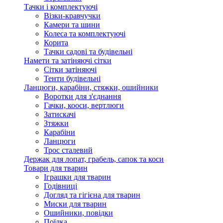
Тачки і комплектуючі
Візки-кравчучки
Камери та шини
Колеса та комплектуючі
Корита
Тачки садові та будівельні
Намети та затіняючі сітки
Сітки затіняючі
Тенти будівельні
Ланцюги, карабіни, стяжки, ошийники
Воротки для з'єднання
Гачки, кооси, вертлюги
Затискачі
Зтяжки
Карабіни
Ланцюги
Трос сталевий
Держак для лопат, грабель, сапок та коси
Товари для тварин
Іграшки для тварин
Годівниці
Догляд та гігієна для тварин
Миски для тварин
Ошийники, повідки
Поїлка