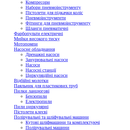
Компресори
Набори пневмоінструменту
Пістолети для підкачки коліс
Пневмоінструменти
Фітинги для пневмоінструменту
Шланги пневматичні
Фарбопульти електричні
Мийки високого тиску
Мотопомпи
Насосне обладнання
Дренажні насоси
Занурювальні насоси
Насоси
Насосні станції
Циркуляційні насоси
Відбійні молотки
Паяльник для пластикових труб
Пилки ланцюгові
Бензопили
Електропили
Пили циркулярні
Пістолети клеєві
Полірувальні та шліфувальні машини
Кутові шліфмашини та комплектуючі
Полірувальні машини