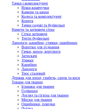
Тачки і комплектуючі
Візки-кравчучки
Камери та шини
Колеса та комплектуючі
Корита
Тачки садові та будівельні
Намети та затіняючі сітки
Сітки затіняючі
Тенти будівельні
Ланцюги, карабіни, стяжки, ошийники
Воротки для з'єднання
Гачки, кооси, вертлюги
Затискачі
Зтяжки
Карабіни
Ланцюги
Трос сталевий
Держак для лопат, грабель, сапок та коси
Товари для тварин
Іграшки для тварин
Годівниці
Догляд та гігієна для тварин
Миски для тварин
Ошийники, повідки
Поїлка