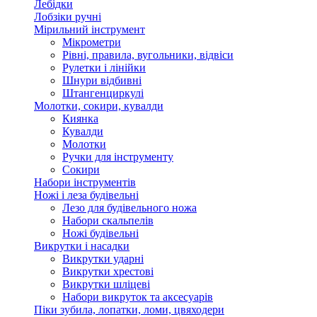
Лебідки
Лобзіки ручні
Мірильний інструмент
Мікрометри
Рівні, правила, вугольники, відвіси
Рулетки і лінійки
Шнури відбивні
Штангенциркулі
Молотки, сокири, кувалди
Киянка
Кувалди
Молотки
Ручки для інструменту
Сокири
Набори інструментів
Ножі і леза будівельні
Лезо для будівельного ножа
Набори скальпелів
Ножі будівельні
Викрутки і насадки
Викрутки ударні
Викрутки хрестові
Викрутки шліцеві
Набори викруток та аксесуарів
Піки зубила, лопатки, ломи, цвяходери