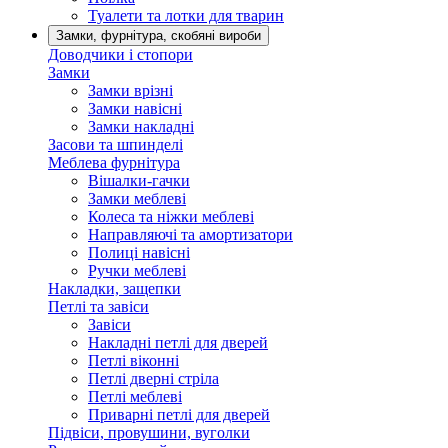
Туалети та лотки для тварин
Замки, фурнітура, скобяні вироби
Доводчики і стопори
Замки
Замки врізні
Замки навісні
Замки накладні
Засови та шпинделі
Меблева фурнітура
Вішалки-гачки
Замки меблеві
Колеса та ніжки меблеві
Направляючі та амортизатори
Полиці навісні
Ручки меблеві
Накладки, защепки
Петлі та завіси
Завіси
Накладні петлі для дверей
Петлі віконні
Петлі дверні стріла
Петлі меблеві
Приварні петлі для дверей
Підвіси, провушини, вуголки