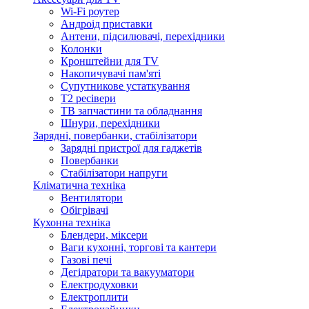
Wi-Fi роутер
Андроід приставки
Антени, підсилювачі, перехідники
Колонки
Кронштейни для TV
Накопичувачі пам'яті
Супутникове устаткування
Т2 ресівери
ТВ запчастини та обладнання
Шнури, перехідники
Зарядні, повербанки, стабілізатори
Зарядні пристрої для гаджетів
Повербанки
Стабілізатори напруги
Кліматична техніка
Вентилятори
Обігрівачі
Кухонна техніка
Блендери, міксери
Ваги кухонні, торгові та кантери
Газові печі
Дегідратори та вакууматори
Електродуховки
Електроплити