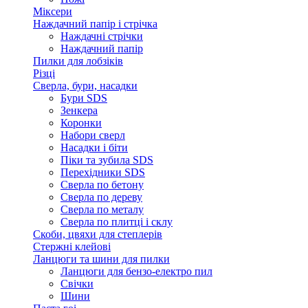
Міксери
Наждачний папір і стрічка
Наждачні стрічки
Наждачний папір
Пилки для лобзіків
Різці
Сверла, бури, насадки
Бури SDS
Зенкера
Коронки
Набори сверл
Насадки і біти
Піки та зубила SDS
Перехідники SDS
Сверла по бетону
Сверла по дереву
Сверла по металу
Сверла по плитці і склу
Скоби, цвяхи для степлерів
Стержні клейові
Ланцюги та шини для пилки
Ланцюги для бензо-електро пил
Свічки
Шини