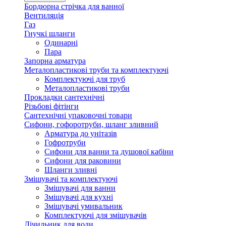
Бордюрна стрічка для ванної
Вентиляція
Газ
Гнучкі шланги
Одинарні
Пара
Запорна арматура
Металопластикові труби та комплектуючі
Комплектуючі для труб
Металопластикові труби
Прокладки сантехнічні
Різьбові фітінги
Сантехнічні упаковочні товари
Сифони, гофоротруби, шланг зливний
Арматура до унітазів
Гофротруби
Сифони для ванни та душової кабіни
Сифони для раковини
Шланги зливні
Змішувачі та комплектуючі
Змішувачі для ванни
Змішувачі для кухні
Змішувачі умивальник
Комплектуючі для змішувачів
Лічильник для води