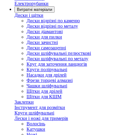
Електрорубанки
Витратні матеріали
Диски і щітки
Диски відрізні по каменю
Диски відрізні по металу
Диски діамантові
Диски для пилки
Диски зачистні
Диски самозацепні
Диски шліфувальні пелюсткові
Диски шліфувальні по металу
Круг для заточення ланцюгів
Круги полірувальні
Насадки для дрілей
Фрези торцеві алмазні
Чашки шліфувальні
Щітки для дрілей
Щітки для КШМ
Заклепки
Інструмент для розмітки
Круги шліфувальні
Лески і ножі для тримерів
Волосінь
Катушки
Ножі