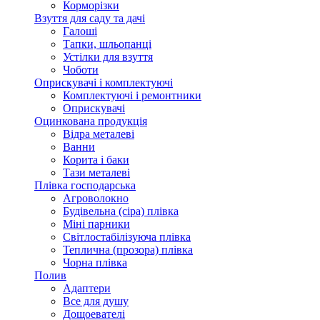
Корморізки
Взуття для саду та дачі
Галоші
Тапки, шльопанці
Устілки для взуття
Чоботи
Оприскувачі і комплектуючі
Комплектуючі і ремонтники
Оприскувачі
Оцинкована продукція
Відра металеві
Ванни
Корита і баки
Тази металеві
Плівка господарська
Агроволокно
Будівельна (сіра) плівка
Міні парники
Світлостабілізуюча плівка
Теплична (прозора) плівка
Чорна плівка
Полив
Адаптери
Все для душу
Дощоевателі