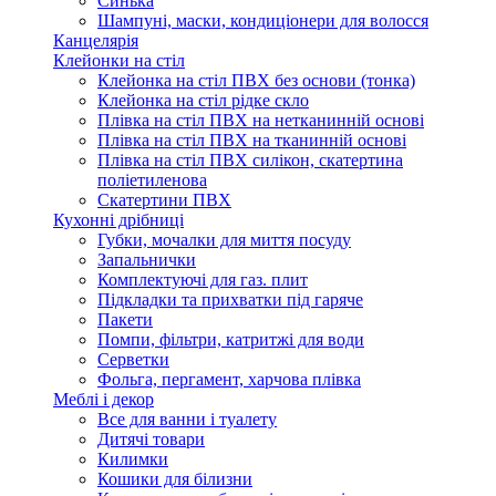
Синька
Шампуні, маски, кондиціонери для волосся
Канцелярія
Клейонки на стіл
Клейонка на стіл ПВХ без основи (тонка)
Клейонка на стіл рідке скло
Плівка на стіл ПВХ на нетканинній основі
Плівка на стіл ПВХ на тканинній основі
Плівка на стіл ПВХ силікон, скатертина
поліетиленова
Скатертини ПВХ
Кухонні дрібниці
Губки, мочалки для миття посуду
Запальнички
Комплектуючі для газ. плит
Підкладки та прихватки під гаряче
Пакети
Помпи, фільтри, катритжі для води
Серветки
Фольга, пергамент, харчова плівка
Меблі і декор
Все для ванни і туалету
Дитячі товари
Килимки
Кошики для білизни