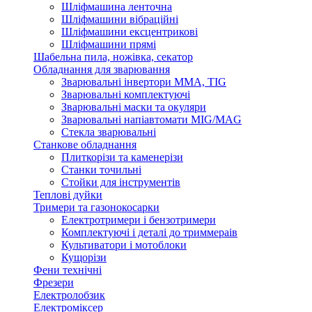
Шліфмашина ленточна
Шліфмашини вібраційні
Шліфмашини ексцентрикові
Шліфмашини прямі
Шабельна пила, ножівка, секатор
Обладнання для зварювання
Зварювальні інвертори ММА, TIG
Зварювальні комплектуючі
Зварювальні маски та окуляри
Зварювальні напіавтомати MIG/MAG
Стекла зварювальні
Станкове обладнання
Плиткорізи та каменерізи
Станки точильні
Стойки для інструментів
Теплові дуйки
Тримери та газонокосарки
Електротримери і бензотримери
Комплектуючі і деталі до триммераів
Культиватори і мотоблоки
Кущорізи
Фени технічні
Фрезери
Електролобзик
Електроміксер