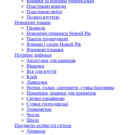
Кошики та коробки універсальні
Пластикові комоди
Пластикові меблі
Полиці взуттєві
Новорічні товари
Гірлянди
Новорічні прикраси Новий Рік
Пакети подарункові
Ялинки і сосни Новий Рік
Ялинкові іграшки
Потрібні дрібниці
Аксесуари для карнизів
Вішалки
Все для взуття
Клей
Лампадки
Нитки, голки, сантиметр, гумка білизняна
Прищіпки, кошики для прещепок
Свічки парафінові
Сумки господарські
Термометри
Чохли
Шило
Предмети особистої гігієни
Дзеркала