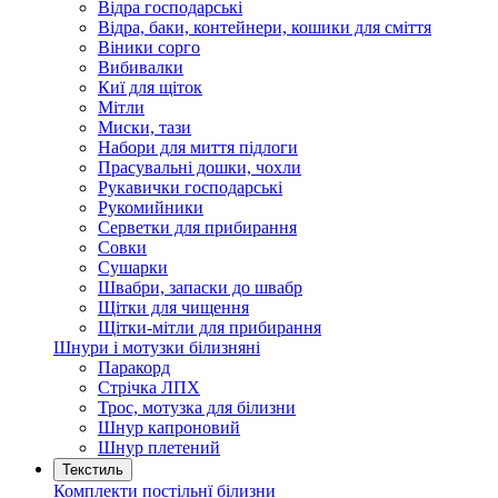
Відра господарські
Відра, баки, контейнери, кошики для сміття
Віники сорго
Вибивалки
Киї для щіток
Мітли
Миски, тази
Набори для миття підлоги
Прасувальні дошки, чохли
Рукавички господарські
Рукомийники
Серветки для прибирання
Совки
Сушарки
Швабри, запаски до швабр
Щітки для чищення
Щітки-мітли для прибирання
Шнури і мотузки білизняні
Паракорд
Стрічка ЛПХ
Трос, мотузка для білизни
Шнур капроновий
Шнур плетений
Текстиль
Комплекти постільнї білизни