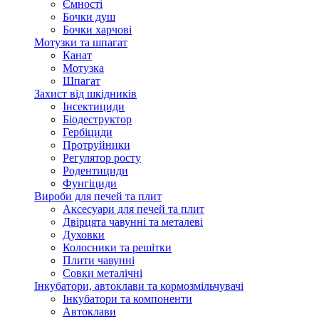
Ємності
Бочки душ
Бочки харчові
Мотузки та шпагат
Канат
Мотузка
Шпагат
Захист від шкідників
Інсектициди
Біодеструктор
Гербіциди
Протруйники
Регулятор росту
Родентициди
Фунгіциди
Вироби для печей та плит
Аксесуари для печей та плит
Двірцята чавунні та металеві
Духовки
Колосники та решітки
Плити чавунні
Совки металічні
Інкубатори, автоклави та кормозмільчувачі
Інкубатори та компоненти
Автоклави