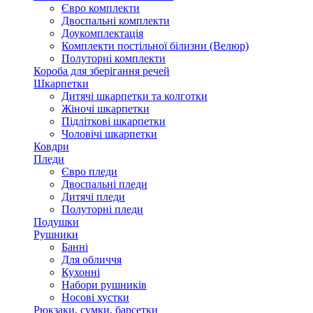
Євро комплекти
Двоспальні комплекти
Доукомплектація
Комплекти постільної білизни (Велюр)
Полуторні комплекти
Короба для зберігання речей
Шкарпетки
Дитячі шкарпетки та колготки
Жіночі шкарпетки
Підліткові шкарпетки
Чоловічі шкарпетки
Ковдри
Пледи
Євро пледи
Двоспальні пледи
Дитячі пледи
Полуторні пледи
Подушки
Рушники
Банні
Для обличчя
Кухонні
Набори рушників
Носові хустки
Рюкзаки, сумки, барсетки