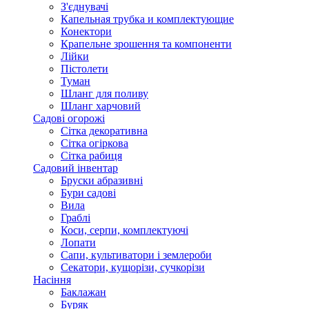
З'єднувачі
Капельная трубка и комплектующие
Конектори
Крапельне зрошення та компоненти
Лійки
Пістолети
Туман
Шланг для поливу
Шланг харчовий
Садові огорожі
Сітка декоративна
Сітка огіркова
Сітка рабиця
Садовий інвентар
Бруски абразивні
Бури садові
Вила
Граблі
Коси, серпи, комплектуючі
Лопати
Сапи, культиватори і землероби
Секатори, кущорізи, сучкорізи
Насіння
Баклажан
Буряк