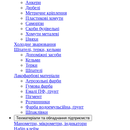
Анкери
Дюбелі
Метричне кріплення
Пластикові хомути
Саморізи
Скоби будівельні
Хомути металеві
Цвяхи
Холодне зварювання
Шпателі, терки, кельми
Допоміжні засоби
Кельми
Терки
Шпателі
Лакофарбові матеріали
Аерозольні фарби
Гумова фарба
Емалі ПФ, ґрунт
Пігмент
Розчинники
Фарба водоемульсійна, ґрунт
Шпаклівки
Техматеріали та обладнання підприємств
Манометри, мікрометри, індикатори
Набір клейм