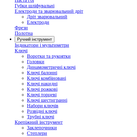
Паста гоі
Губки шліфувальні
Електроди та зварювальний дріт
Дріт зварювальний
Електроди
Фрези
Полотна
Ручний інструмент
Індикатори і мультиметри
Ключі
Воротки та рукоятки
Головки
Динамометричні ключі
Ключі балонні
Ключі комбіновані
Ключі накидні
Ключі рожкові
Ключі торцеві
Ключі шестигранні
Набори ключів
Розвідні ключі
Трубні ключі
Крепіжний інструмент
Заклепочники
Степлери