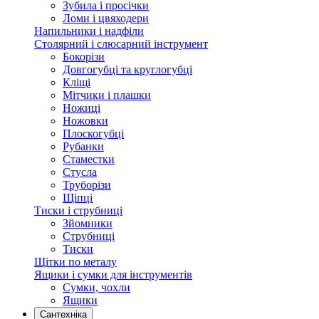
Зубила і просічки
Ломи і цвяходери
Напильники і надфіли
Столярний і слюсарний інструмент
Бокорізи
Довгогубці та круглогубці
Кліщі
Мітчики і плашки
Ножиці
Ножовки
Плоскогубці
Рубанки
Стаместки
Стусла
Труборізи
Щіпці
Тиски і струбниці
Зйомники
Струбниці
Тиски
Щітки по металу
Ящики і сумки для інструментів
Сумки, чохли
Ящики
Сантехніка