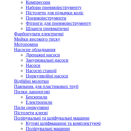
Компресори
Набори пневмоінструменту
Пістолети для підкачки коліс
Пневмоінструменти
Фітинги для пневмоінструменту
Шланги пневматичні
Фарбопульти електричні
Мийки високого тиску
Мотопомпи
Насосне обладнання
Дренажні насоси
Занурювальні насоси
Насоси
Насосні станції
Циркуляційні насоси
Відбійні молотки
Паяльник для пластикових труб
Пилки ланцюгові
Бензопили
Електропили
Пили циркулярні
Пістолети клеєві
Полірувальні та шліфувальні машини
Кутові шліфмашини та комплектуючі
Полірувальні машини