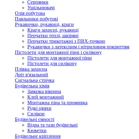
Серпянки
Ущільнювачі
Олія побутова
Паяльники побутові
Рукавички, рукавиці, краги
Краги захисні, рукавиці
Перчатки теплі, шкіряні
Перчатки трикотажні з ПВХ-точкою
Рукавички з латексним і нітриловим покриттям
Пістолети для монтажної піни і силікону
Пістолети для монтажної піни
Пістолети для силікону
Плівка захисна
Дріт в'язальний
Сигнальна стрічка
Будівельна хімія
Замазка віконна
Клей монтажний
Монтажна піна та промивка
Рідкі цвяхи
Силікон
Будівельні ємності
Відра та тази будівельні
Кюветки
Будівельне кріплення