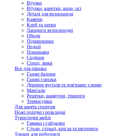
Втулки
Втулки, каретки, вали, осі
Деталі для велосипеда
Камери
Клей та латки
Ланцюги велосипедні
Ободи
Підшипники
Педалі
Покришки
Сидіння
Спиці, зірки
Все для пікніка
Газові балони
Газові горілки
Деревне вугілля та пов'язане з ними
Мангали
Решітки, шампури, триноги
Термосумки
Для занять спортом
Ножі похідні і розкладні
Туристичні меблі
Гамаки і гойдалки
Столи, стільці, крісла та шезлонги
Товари для риболовлі