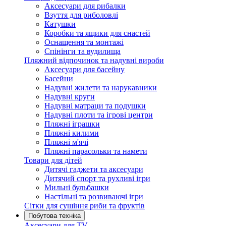
Аксесуари для рибалки
Взуття для риболовлі
Катушки
Коробки та ящики для снастей
Оснащення та монтажі
Спінінги та вудилища
Пляжний відпочинок та надувні вироби
Аксесуари для басейну
Басейни
Надувні жилети та нарукавники
Надувні круги
Надувні матраци та подушки
Надувні плоти та ігрові центри
Пляжні іграшки
Пляжні килими
Пляжні м'ячі
Пляжні парасольки та намети
Товари для дітей
Дитячі гаджети та аксесуари
Дитячий спорт та рухливі ігри
Мильні бульбашки
Настільні та розвиваючі ігри
Сітки для сушіння риби та фруктів
Побутова техніка
Аксесуари для TV