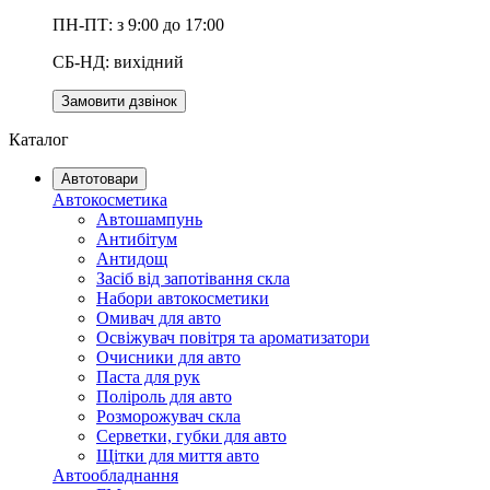
ПН-ПТ: з 9:00 до 17:00
СБ-НД: вихідний
Замовити дзвінок
Каталог
Автотовари
Автокосметика
Автошампунь
Антибітум
Антидощ
Засіб від запотівання скла
Набори автокосметики
Омивач для авто
Освіжувач повітря та ароматизатори
Очисники для авто
Паста для рук
Поліроль для авто
Розморожувач скла
Серветки, губки для авто
Щітки для миття авто
Автообладнання