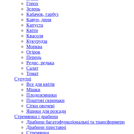
Горох
Зелень
Кабачок, гарбуз
Кавун, диня
Капуста
Квіти
Квасоля
Кукурудза
Морква
Огірок
Перець
Редис, редька
Салат
Томат
Супутні
Все для квітів
Мішки
Плодозємники
Поштові скриньки
Сітки овочеві
Ящики для розсади
Стремянки і драбини
Драбини багатофункціональні та трансформери
Драбини приставні
Стремянки