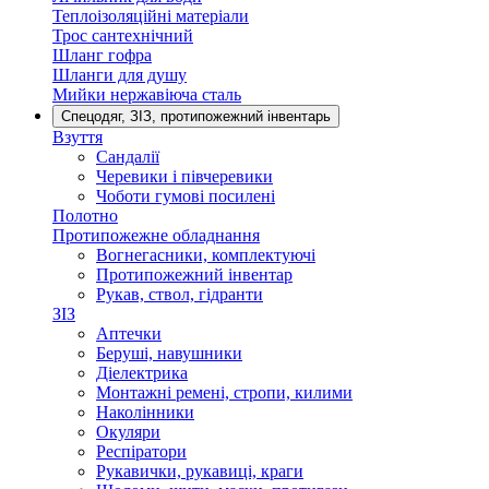
Теплоізоляційні матеріали
Трос сантехнічний
Шланг гофра
Шланги для душу
Мийки нержавіюча сталь
Спецодяг, ЗІЗ, протипожежний інвентарь
Взуття
Сандалії
Черевики і півчеревики
Чоботи гумові посилені
Полотно
Протипожежне обладнання
Вогнегасники, комплектуючі
Протипожежний інвентар
Рукав, ствол, гідранти
ЗІЗ
Аптечки
Беруші, навушники
Діелектрика
Монтажні ремені, стропи, килими
Наколінники
Окуляри
Респіратори
Рукавички, рукавиці, краги