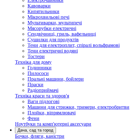
Електрочайники
Кавоварки
Кипятильники
Мікрохвильові печі
Мультиварки, мультипечі
Мясорубки електричні
Сендвічниці, гриль, вафельниці
Сушилки для продуктів
Тени для електроплит, спіралі вольфрамові
Тени електричні водяні
Тостери
Техніка для дому
Годинники
Пилососи
Пральні машини, бойлери
Праски
Радіоприймачі
Техніка краси та здоров'я
Ваги підлогові
Машини для стрижки, тримери, електробритви
Плойки, віпрямлювачі
Фени
Ноутбуки та комп'ютерні аксесуари
Дача, сад та город
Бочки, фляги, каністри