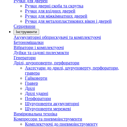
Ручки для дверей
Ручки дверні скоба та скрутка
Ручки для вхідних дверей
Ручки для міжкімнатних дверей
Ручки для металопластикових вікон і дверей
Серцевини
Інструменти
Акумуляторні обприскувачі та комплектуючі
Бетономішалки
Вібратори і комплектуючі
Дуйки та садові пилесмокти
Генератори
Дрілі, шуроповерти, перфоратори
Аксесуари до дрилі, шуруповерту, перфоратори,
гравера
Гайковерти
Гравер
Дрілі
Дрілі ударні
Перфоратори
Шуруповерти акумуляторні
Шуруповерти мережеві
Вимірювальна техніка
Компресори та пневмоінструменти
Комплектуючі до пневмоінструменту