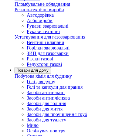
Пломбувальне обладнання
Резино-технічні вироби
Автодоріжка
Асбовироби
Рукави зварювальні
Рукави технічні
Устаткування для газозварювання
Вентилі і клапани
Горілки зварювальні
ЗИП для газосварки
Різаки газові
Редуктори газові
Товари для дому
Побутова хімія для будинку
Гелі для душу
Гелі та капсули для прання
Засоби антинакип
Засоби антипліснява
Засоби для гоління
Засоби для миття
Засоби для прочищення труб
Засоби для туалету
Мило
Освіжувач повітря