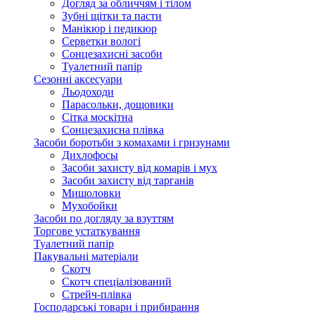
Догляд за обличчям і тілом
Зубні щітки та пасти
Манікюр і педикюр
Серветки вологі
Сонцезахисні засоби
Туалетний папір
Сезонні аксесуари
Льодоходи
Парасольки, дощовики
Сітка москітна
Сонцезахисна плівка
Засоби боротьби з комахами і гризунами
Дихлофосы
Засоби захисту від комарів і мух
Засоби захисту від тарганів
Мишоловки
Мухобойки
Засоби по догляду за взуттям
Торгове устаткування
Туалетний папір
Пакувальні матеріали
Скотч
Скотч спеціалізований
Стрейч-плівка
Господарські товари і прибирання