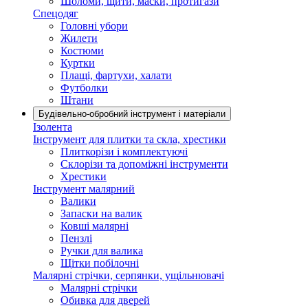
Шоломи, щити, маски, протигази
Спецодяг
Головні убори
Жилети
Костюми
Куртки
Плащі, фартухи, халати
Футболки
Штани
Будівельно-обробний інструмент і матеріали
Ізолента
Інструмент для плитки та скла, хрестики
Плиткорізи і комплектуючі
Склорізи та допоміжні інструменти
Хрестики
Інструмент малярний
Валики
Запаски на валик
Ковші малярні
Пензлі
Ручки для валика
Щітки побілочні
Малярні стрічки, серпянки, ущільнювачі
Малярні стрічки
Обивка для дверей