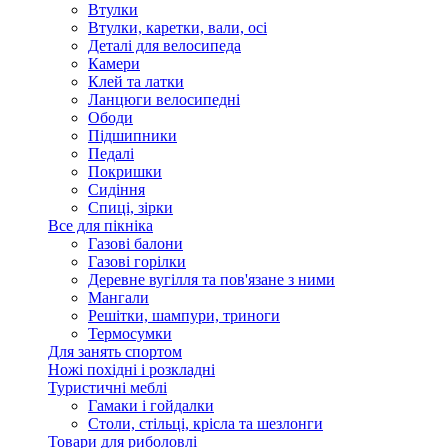
Втулки
Втулки, каретки, вали, осі
Деталі для велосипеда
Камери
Клей та латки
Ланцюги велосипедні
Ободи
Підшипники
Педалі
Покришки
Сидіння
Спиці, зірки
Все для пікніка
Газові балони
Газові горілки
Деревне вугілля та пов'язане з ними
Мангали
Решітки, шампури, триноги
Термосумки
Для занять спортом
Ножі похідні і розкладні
Туристичні меблі
Гамаки і гойдалки
Столи, стільці, крісла та шезлонги
Товари для риболовлі