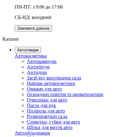
ПН-ПТ: з 9:00 до 17:00
СБ-НД: вихідний
Замовити дзвінок
Каталог
Автотовари
Автокосметика
Автошампунь
Антибітум
Антидощ
Засіб від запотівання скла
Набори автокосметики
Омивач для авто
Освіжувач повітря та ароматизатори
Очисники для авто
Паста для рук
Поліроль для авто
Розморожувач скла
Серветки, губки для авто
Щітки для миття авто
Автообладнання