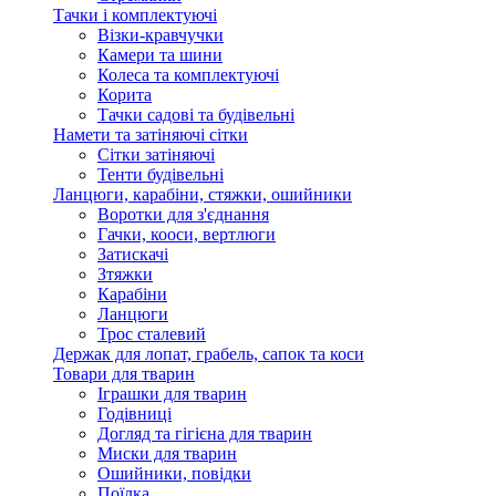
Тачки і комплектуючі
Візки-кравчучки
Камери та шини
Колеса та комплектуючі
Корита
Тачки садові та будівельні
Намети та затіняючі сітки
Сітки затіняючі
Тенти будівельні
Ланцюги, карабіни, стяжки, ошийники
Воротки для з'єднання
Гачки, кооси, вертлюги
Затискачі
Зтяжки
Карабіни
Ланцюги
Трос сталевий
Держак для лопат, грабель, сапок та коси
Товари для тварин
Іграшки для тварин
Годівниці
Догляд та гігієна для тварин
Миски для тварин
Ошийники, повідки
Поїлка