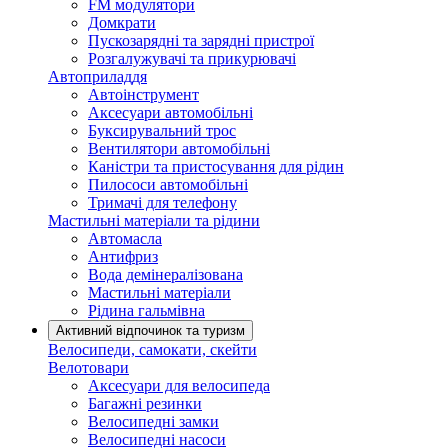
FM модулятори
Домкрати
Пускозарядні та зарядні пристрої
Розгалужувачі та прикурювачі
Автоприладдя
Автоінструмент
Аксесуари автомобільні
Буксирувальний трос
Вентилятори автомобільні
Каністри та пристосування для рідин
Пилососи автомобільні
Тримачі для телефону
Мастильні матеріали та рідини
Автомасла
Антифриз
Вода демінералізована
Мастильні матеріали
Рідина гальмівна
Активний відпочинок та туризм
Велосипеди, самокати, скейти
Велотовари
Аксесуари для велосипеда
Багажні резинки
Велосипедні замки
Велосипедні насоси