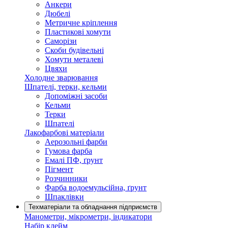
Анкери
Дюбелі
Метричне кріплення
Пластикові хомути
Саморізи
Скоби будівельні
Хомути металеві
Цвяхи
Холодне зварювання
Шпателі, терки, кельми
Допоміжні засоби
Кельми
Терки
Шпателі
Лакофарбові матеріали
Аерозольні фарби
Гумова фарба
Емалі ПФ, ґрунт
Пігмент
Розчинники
Фарба водоемульсійна, ґрунт
Шпаклівки
Техматеріали та обладнання підприємств
Манометри, мікрометри, індикатори
Набір клейм