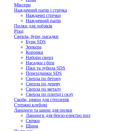
Міксери
Наждачний папір і стрічка
Наждачні стрічки
Наждачний папір
Пилки для лобзіків
Різці
Сверла, бури, насадки
Бури SDS
Зенкера
Коронки
Набори сверл
Насадки і біти
Піки та зубила SDS
Перехідники SDS
Сверла по бетону
Сверла по дереву
Сверла по металу
Сверла по плитці і склу
Скоби, цвяхи для степлерів
Стержні клейові
Ланцюги та шини для пилки
Ланцюги для бензо-електро пил
Свічки
Шини