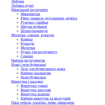
Лебідки
Лобзіки ручні
Мірильний інструмент
Мікрометри
Рівні, правила, вугольники, відвіси
Рулетки і лінійки
Шнури відбивні
Штангенциркулі
Молотки, сокири, кувалди
Киянка
Кувалди
Молотки
Ручки для інструменту
Сокири
Набори інструментів
Ножі і леза будівельні
Лезо для будівельного ножа
Набори скальпелів
Ножі будівельні
Викрутки і насадки
Викрутки ударні
Викрутки хрестові
Викрутки шліцеві
Набори викруток та аксесуарів
Піки зубила, лопатки, ломи, цвяходери