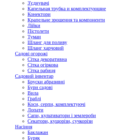
З'єднувачі
Капельная трубка и комплектующие
Конектори
Крапельне зрошення та компоненти
Лійки
Пістолети
Туман
Шланг для поливу
Шланг харчовий
Садові огорожі
Сітка декоративна
Сітка огіркова
Сітка рабиця
Садовий інвентар
Бруски абразивні
Бури садові
Вила
Граблі
Коси, серпи, комплектуючі
Лопати
Сапи, культиватори і землероби
Секатори, кущорізи, сучкорізи
Насіння
Баклажан
Буряк