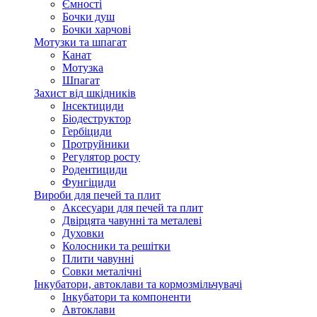
Ємності
Бочки душ
Бочки харчові
Мотузки та шпагат
Канат
Мотузка
Шпагат
Захист від шкідників
Інсектициди
Біодеструктор
Гербіциди
Протруйники
Регулятор росту
Родентициди
Фунгіциди
Вироби для печей та плит
Аксесуари для печей та плит
Двірцята чавунні та металеві
Духовки
Колосники та решітки
Плити чавунні
Совки металічні
Інкубатори, автоклави та кормозмільчувачі
Інкубатори та компоненти
Автоклави