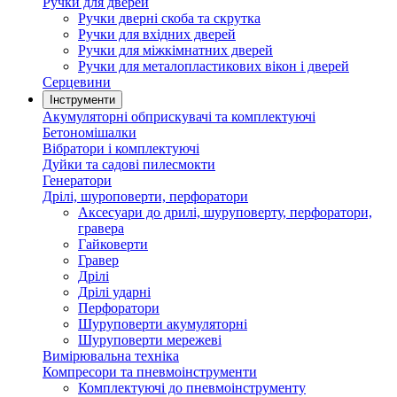
Ручки для дверей
Ручки дверні скоба та скрутка
Ручки для вхідних дверей
Ручки для міжкімнатних дверей
Ручки для металопластикових вікон і дверей
Серцевини
Інструменти
Акумуляторні обприскувачі та комплектуючі
Бетономішалки
Вібратори і комплектуючі
Дуйки та садові пилесмокти
Генератори
Дрілі, шуроповерти, перфоратори
Аксесуари до дрилі, шуруповерту, перфоратори,
гравера
Гайковерти
Гравер
Дрілі
Дрілі ударні
Перфоратори
Шуруповерти акумуляторні
Шуруповерти мережеві
Вимірювальна техніка
Компресори та пневмоінструменти
Комплектуючі до пневмоінструменту