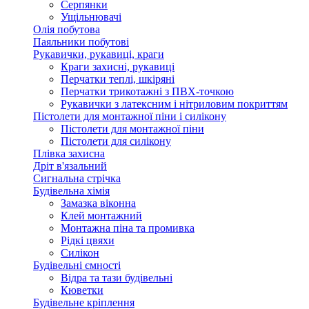
Серпянки
Ущільнювачі
Олія побутова
Паяльники побутові
Рукавички, рукавиці, краги
Краги захисні, рукавиці
Перчатки теплі, шкіряні
Перчатки трикотажні з ПВХ-точкою
Рукавички з латексним і нітриловим покриттям
Пістолети для монтажної піни і силікону
Пістолети для монтажної піни
Пістолети для силікону
Плівка захисна
Дріт в'язальний
Сигнальна стрічка
Будівельна хімія
Замазка віконна
Клей монтажний
Монтажна піна та промивка
Рідкі цвяхи
Силікон
Будівельні ємності
Відра та тази будівельні
Кюветки
Будівельне кріплення