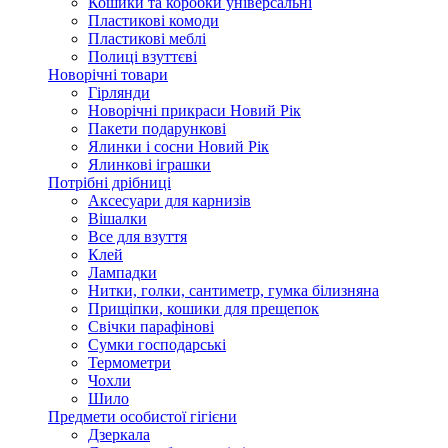
Кошики та коробки універсальні
Пластикові комоди
Пластикові меблі
Полиці взуттєві
Новорічні товари
Гірлянди
Новорічні прикраси Новий Рік
Пакети подарункові
Ялинки і сосни Новий Рік
Ялинкові іграшки
Потрібні дрібниці
Аксесуари для карнизів
Вішалки
Все для взуття
Клей
Лампадки
Нитки, голки, сантиметр, гумка білизняна
Прищіпки, кошики для прещепок
Свічки парафінові
Сумки господарські
Термометри
Чохли
Шило
Предмети особистої гігієни
Дзеркала