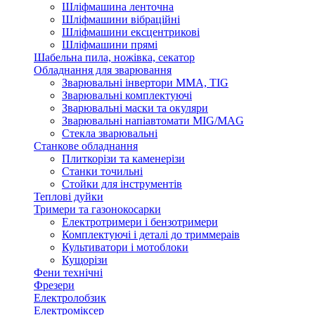
Шліфмашина ленточна
Шліфмашини вібраційні
Шліфмашини ексцентрикові
Шліфмашини прямі
Шабельна пила, ножівка, секатор
Обладнання для зварювання
Зварювальні інвертори ММА, TIG
Зварювальні комплектуючі
Зварювальні маски та окуляри
Зварювальні напіавтомати MIG/MAG
Стекла зварювальні
Станкове обладнання
Плиткорізи та каменерізи
Станки точильні
Стойки для інструментів
Теплові дуйки
Тримери та газонокосарки
Електротримери і бензотримери
Комплектуючі і деталі до триммераів
Культиватори і мотоблоки
Кущорізи
Фени технічні
Фрезери
Електролобзик
Електроміксер