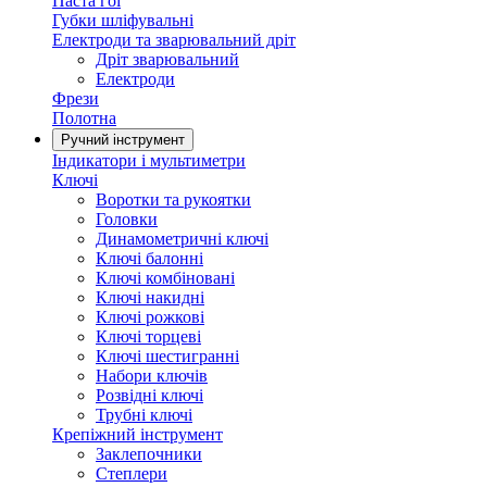
Паста гоі
Губки шліфувальні
Електроди та зварювальний дріт
Дріт зварювальний
Електроди
Фрези
Полотна
Ручний інструмент
Індикатори і мультиметри
Ключі
Воротки та рукоятки
Головки
Динамометричні ключі
Ключі балонні
Ключі комбіновані
Ключі накидні
Ключі рожкові
Ключі торцеві
Ключі шестигранні
Набори ключів
Розвідні ключі
Трубні ключі
Крепіжний інструмент
Заклепочники
Степлери