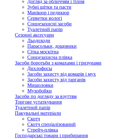
Догляд за обличчям і тілом
Зубні щітки та пасти
Манікюр і педикюр
Серветки вологі
Сонцезахисні засоби
Туалетний папір
Сезонні аксесуари
Льодоходи
Парасольки, дощовики
Сітка москітна
Сонцезахисна плівка
Засоби боротьби з комахами і гризунами
Дихлофосы
Засоби захисту від комарів і мух
Засоби захисту від тарганів
Мишоловки
Мухобойки
Засоби по догляду за взуттям
Торгове устаткування
Туалетний папір
Пакувальні матеріали
Скотч
Скотч спеціалізований
Стрейч-плівка
Господарські товари і прибирання