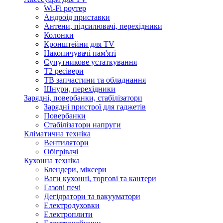
Wi-Fi роутер
Андроід приставки
Антени, підсилювачі, перехідники
Колонки
Кронштейни для TV
Накопичувачі пам'яті
Супутникове устаткування
Т2 ресівери
ТВ запчастини та обладнання
Шнури, перехідники
Зарядні, повербанки, стабілізатори
Зарядні пристрої для гаджетів
Повербанки
Стабілізатори напруги
Кліматична техніка
Вентилятори
Обігрівачі
Кухонна техніка
Блендери, міксери
Ваги кухонні, торгові та кантери
Газові печі
Дегідратори та вакууматори
Електродуховки
Електроплити