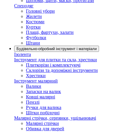
Шоломи, щити, маски, протигази
Спецодяг
Головні убори
Жилети
Костюми
Куртки
Плащі, фартухи, халати
Футболки
Штани
Будівельно-обробний інструмент і матеріали
Ізолента
Інструмент для плитки та скла, хрестики
Плиткорізи і комплектуючі
Склорізи та допоміжні інструменти
Хрестики
Інструмент малярний
Валики
Запаски на валик
Ковші малярні
Пензлі
Ручки для валика
Щітки побілочні
Малярні стрічки, серпянки, ущільнювачі
Малярні стрічки
Обивка для дверей