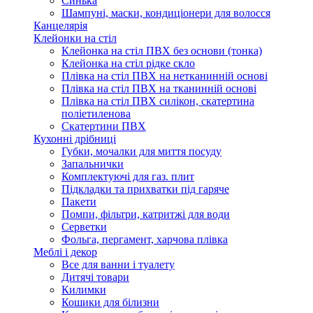
Синька
Шампуні, маски, кондиціонери для волосся
Канцелярія
Клейонки на стіл
Клейонка на стіл ПВХ без основи (тонка)
Клейонка на стіл рідке скло
Плівка на стіл ПВХ на нетканинній основі
Плівка на стіл ПВХ на тканинній основі
Плівка на стіл ПВХ силікон, скатертина
поліетиленова
Скатертини ПВХ
Кухонні дрібниці
Губки, мочалки для миття посуду
Запальнички
Комплектуючі для газ. плит
Підкладки та прихватки під гаряче
Пакети
Помпи, фільтри, катритжі для води
Серветки
Фольга, пергамент, харчова плівка
Меблі і декор
Все для ванни і туалету
Дитячі товари
Килимки
Кошики для білизни