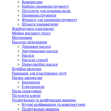
Компресори
Набори пневмоінструменту
Пістолети для підкачки коліс
Пневмоінструменти
Фітинги для пневмоінструменту
Шланги пневматичні
Фарбопульти електричні
Мийки високого тиску
Мотопомпи
Насосне обладнання
Дренажні насоси
Занурювальні насоси
Насоси
Насосні станції
Циркуляційні насоси
Відбійні молотки
Паяльник для пластикових труб
Пилки ланцюгові
Бензопили
Електропили
Пили циркулярні
Пістолети клеєві
Полірувальні та шліфувальні машини
Кутові шліфмашини та комплектуючі
Полірувальні машини