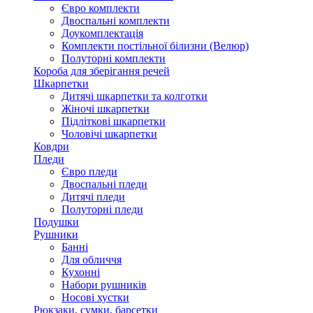
Євро комплекти
Двоспальні комплекти
Доукомплектація
Комплекти постільної білизни (Велюр)
Полуторні комплекти
Короба для зберігання речей
Шкарпетки
Дитячі шкарпетки та колготки
Жіночі шкарпетки
Підліткові шкарпетки
Чоловічі шкарпетки
Ковдри
Пледи
Євро пледи
Двоспальні пледи
Дитячі пледи
Полуторні пледи
Подушки
Рушники
Банні
Для обличчя
Кухонні
Набори рушників
Носові хустки
Рюкзаки, сумки, барсетки