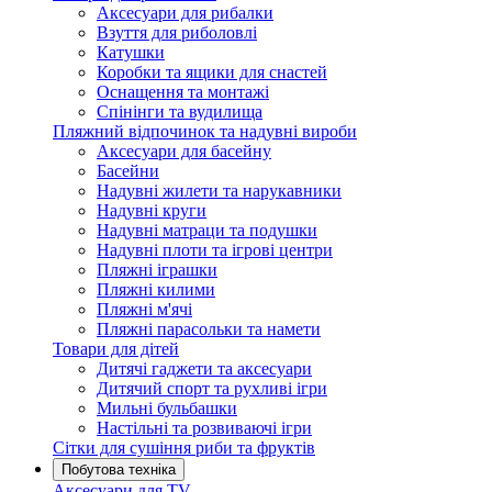
Аксесуари для рибалки
Взуття для риболовлі
Катушки
Коробки та ящики для снастей
Оснащення та монтажі
Спінінги та вудилища
Пляжний відпочинок та надувні вироби
Аксесуари для басейну
Басейни
Надувні жилети та нарукавники
Надувні круги
Надувні матраци та подушки
Надувні плоти та ігрові центри
Пляжні іграшки
Пляжні килими
Пляжні м'ячі
Пляжні парасольки та намети
Товари для дітей
Дитячі гаджети та аксесуари
Дитячий спорт та рухливі ігри
Мильні бульбашки
Настільні та розвиваючі ігри
Сітки для сушіння риби та фруктів
Побутова техніка
Аксесуари для TV