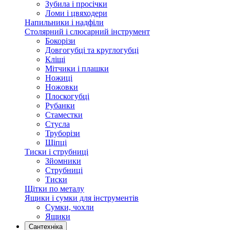
Зубила і просічки
Ломи і цвяходери
Напильники і надфіли
Столярний і слюсарний інструмент
Бокорізи
Довгогубці та круглогубці
Кліщі
Мітчики і плашки
Ножиці
Ножовки
Плоскогубці
Рубанки
Стаместки
Стусла
Труборізи
Щіпці
Тиски і струбниці
Зйомники
Струбниці
Тиски
Щітки по металу
Ящики і сумки для інструментів
Сумки, чохли
Ящики
Сантехніка