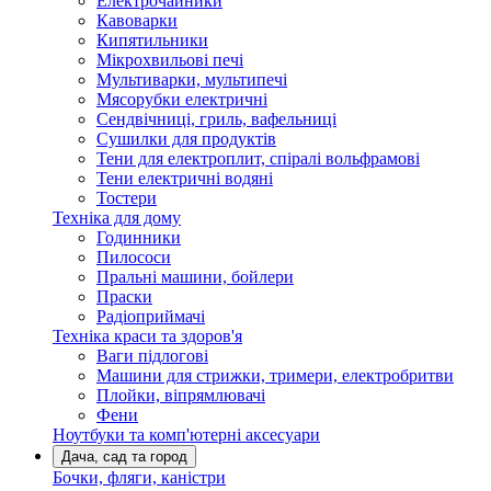
Електрочайники
Кавоварки
Кипятильники
Мікрохвильові печі
Мультиварки, мультипечі
Мясорубки електричні
Сендвічниці, гриль, вафельниці
Сушилки для продуктів
Тени для електроплит, спіралі вольфрамові
Тени електричні водяні
Тостери
Техніка для дому
Годинники
Пилососи
Пральні машини, бойлери
Праски
Радіоприймачі
Техніка краси та здоров'я
Ваги підлогові
Машини для стрижки, тримери, електробритви
Плойки, віпрямлювачі
Фени
Ноутбуки та комп'ютерні аксесуари
Дача, сад та город
Бочки, фляги, каністри