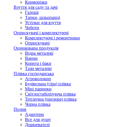
Корморізки
Взуття для саду та дачі
Галоші
Тапки, шльопанці
Устілки для взуття
Чоботи
Оприскувачі і комплектуючі
Комплектуючі і ремонтники
Оприскувачі
Оцинкована продукція
Відра металеві
Ванни
Корита і баки
Тази металеві
Плівка господарська
Агроволокно
Будівельна (сіра) плівка
Міні парники
Світлостабілізуюча плівка
Теплична (прозора) плівка
Чорна плівка
Полив
Адаптери
Все для душу
Дощоевателі