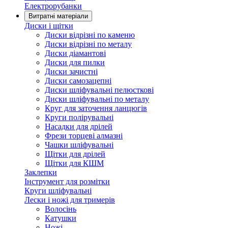
Електрорубанки
Витратні матеріали
Диски і щітки
Диски відрізні по каменю
Диски відрізні по металу
Диски діамантові
Диски для пилки
Диски зачистні
Диски самозацепні
Диски шліфувальні пелюсткові
Диски шліфувальні по металу
Круг для заточення ланцюгів
Круги полірувальні
Насадки для дрілей
Фрези торцеві алмазні
Чашки шліфувальні
Щітки для дрілей
Щітки для КШМ
Заклепки
Інструмент для розмітки
Круги шліфувальні
Лески і ножі для тримерів
Волосінь
Катушки
Ножі