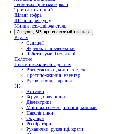
Теплоізоляційні матеріали
Трос сантехнічний
Шланг гофра
Шланги для душу
Мийки нержавіюча сталь
Спецодяг, ЗІЗ, протипожежний інвентарь
Взуття
Сандалії
Черевики і півчеревики
Чоботи гумові посилені
Полотно
Протипожежне обладнання
Вогнегасники, комплектуючі
Протипожежний інвентар
Рукав, ствол, гідранти
ЗІЗ
Аптечки
Беруші, навушники
Діелектрика
Монтажні ремені, стропи, килими
Наколінники
Окуляри
Респіратори
Рукавички, рукавиці, краги