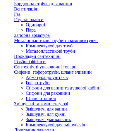
Бордюрна стрічка для ванної
Вентиляція
Газ
Гнучкі шланги
Одинарні
Пара
Запорна арматура
Металопластикові труби та комплектуючі
Комплектуючі для труб
Металопластикові труби
Прокладки сантехнічні
Різьбові фітінги
Сантехнічні упаковочні товари
Сифони, гофоротруби, шланг зливний
Арматура до унітазів
Гофротруби
Сифони для ванни та душової кабіни
Сифони для раковини
Шланги зливні
Змішувачі та комплектуючі
Змішувачі для ванни
Змішувачі для кухні
Змішувачі умивальник
Комплектуючі для змішувачів
Лічильник для води