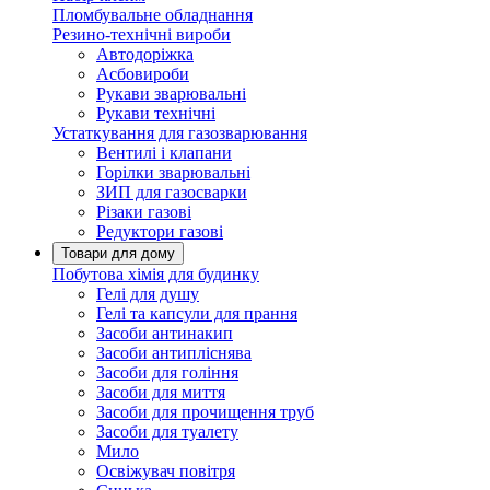
Пломбувальне обладнання
Резино-технічні вироби
Автодоріжка
Асбовироби
Рукави зварювальні
Рукави технічні
Устаткування для газозварювання
Вентилі і клапани
Горілки зварювальні
ЗИП для газосварки
Різаки газові
Редуктори газові
Товари для дому
Побутова хімія для будинку
Гелі для душу
Гелі та капсули для прання
Засоби антинакип
Засоби антипліснява
Засоби для гоління
Засоби для миття
Засоби для прочищення труб
Засоби для туалету
Мило
Освіжувач повітря