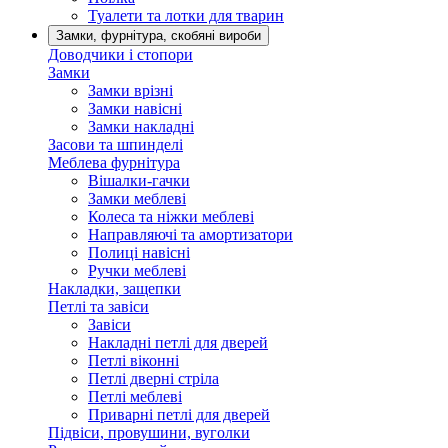
Туалети та лотки для тварин
Замки, фурнітура, скобяні вироби
Доводчики і стопори
Замки
Замки врізні
Замки навісні
Замки накладні
Засови та шпинделі
Меблева фурнітура
Вішалки-гачки
Замки меблеві
Колеса та ніжки меблеві
Направляючі та амортизатори
Полиці навісні
Ручки меблеві
Накладки, защепки
Петлі та завіси
Завіси
Накладні петлі для дверей
Петлі віконні
Петлі дверні стріла
Петлі меблеві
Приварні петлі для дверей
Підвіси, провушини, вуголки