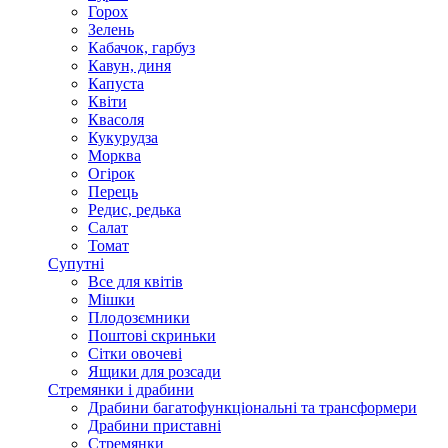
Горох
Зелень
Кабачок, гарбуз
Кавун, диня
Капуста
Квіти
Квасоля
Кукурудза
Морква
Огірок
Перець
Редис, редька
Салат
Томат
Супутні
Все для квітів
Мішки
Плодозємники
Поштові скриньки
Сітки овочеві
Ящики для розсади
Стремянки і драбини
Драбини багатофункціональні та трансформери
Драбини приставні
Стремянки