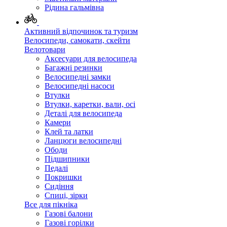
Рідина гальмівна
Активний відпочинок та туризм
Велосипеди, самокати, скейти
Велотовари
Аксесуари для велосипеда
Багажні резинки
Велосипедні замки
Велосипедні насоси
Втулки
Втулки, каретки, вали, осі
Деталі для велосипеда
Камери
Клей та латки
Ланцюги велосипедні
Ободи
Підшипники
Педалі
Покришки
Сидіння
Спиці, зірки
Все для пікніка
Газові балони
Газові горілки