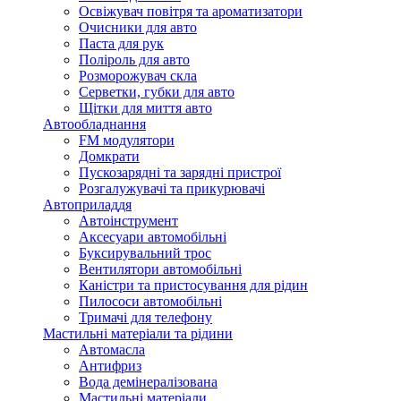
Освіжувач повітря та ароматизатори
Очисники для авто
Паста для рук
Поліроль для авто
Розморожувач скла
Серветки, губки для авто
Щітки для миття авто
Автообладнання
FM модулятори
Домкрати
Пускозарядні та зарядні пристрої
Розгалужувачі та прикурювачі
Автоприладдя
Автоінструмент
Аксесуари автомобільні
Буксирувальний трос
Вентилятори автомобільні
Каністри та пристосування для рідин
Пилососи автомобільні
Тримачі для телефону
Мастильні матеріали та рідини
Автомасла
Антифриз
Вода демінералізована
Мастильні матеріали