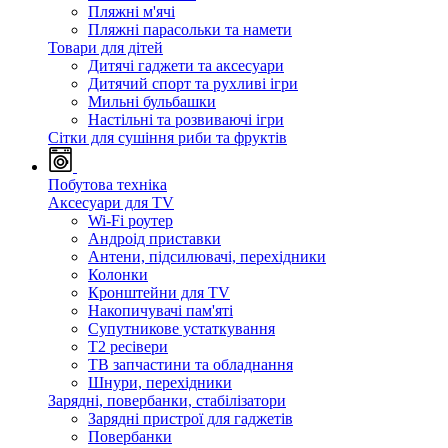
Пляжні м'ячі
Пляжні парасольки та намети
Товари для дітей
Дитячі гаджети та аксесуари
Дитячий спорт та рухливі ігри
Мильні бульбашки
Настільні та розвиваючі ігри
Сітки для сушіння риби та фруктів
Побутова техніка
Аксесуари для TV
Wi-Fi роутер
Андроід приставки
Антени, підсилювачі, перехідники
Колонки
Кронштейни для TV
Накопичувачі пам'яті
Супутникове устаткування
Т2 ресівери
ТВ запчастини та обладнання
Шнури, перехідники
Зарядні, повербанки, стабілізатори
Зарядні пристрої для гаджетів
Повербанки