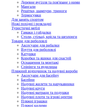
Деревне вугілля та пов'язане з ними
Мангали
Решітки, шампури, триноги
Термосумки
Для занять спортом
Ножі похідні і розкладні
Туристичні меблі
Гамаки і гойдалки
Столи, стільці, крісла та шезлонги
Товари для риболовлі
Аксесуари для рибалки
Взуття для риболовлі
Катушки
Коробки та ящики для снастей
Оснащення та монтажі
Спінінги та вудилища
Пляжний відпочинок та надувні вироби
Аксесуари для басейну
Басейни
Надувні жилети та нарукавники
Надувні круги
Надувні матраци та подушки
Надувні плоти та ігрові центри
Пляжні іграшки
Пляжні килими