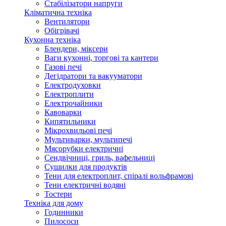
Стабілізатори напруги
Кліматична техніка
Вентилятори
Обігрівачі
Кухонна техніка
Блендери, міксери
Ваги кухонні, торгові та кантери
Газові печі
Дегідратори та вакууматори
Електродуховки
Електроплити
Електрочайники
Кавоварки
Кипятильники
Мікрохвильові печі
Мультиварки, мультипечі
Мясорубки електричні
Сендвічниці, гриль, вафельниці
Сушилки для продуктів
Тени для електроплит, спіралі вольфрамові
Тени електричні водяні
Тостери
Техніка для дому
Годинники
Пилососи