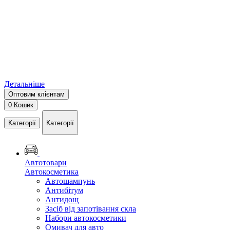
Детальніше
Оптовим клієнтам
0
Кошик
Категорії
Категорії
Автотовари
Автокосметика
Автошампунь
Антибітум
Антидощ
Засіб від запотівання скла
Набори автокосметики
Омивач для авто