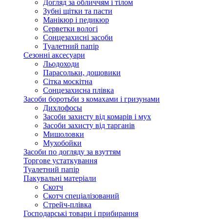
Догляд за обличчям і тілом
Зубні щітки та пасти
Манікюр і педикюр
Серветки вологі
Сонцезахисні засоби
Туалетний папір
Сезонні аксесуари
Льодоходи
Парасольки, дощовики
Сітка москітна
Сонцезахисна плівка
Засоби боротьби з комахами і гризунами
Дихлофосы
Засоби захисту від комарів і мух
Засоби захисту від тарганів
Мишоловки
Мухобойки
Засоби по догляду за взуттям
Торгове устаткування
Туалетний папір
Пакувальні матеріали
Скотч
Скотч спеціалізований
Стрейч-плівка
Господарські товари і прибирання