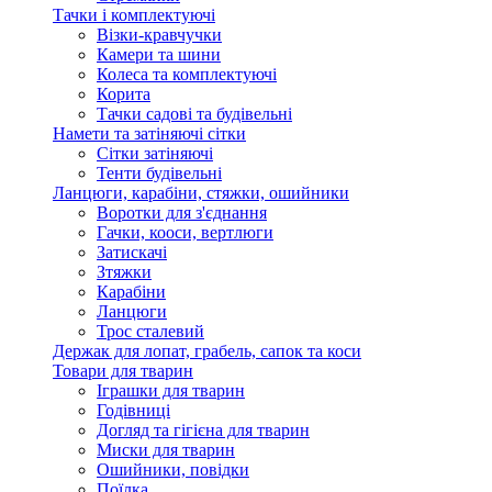
Тачки і комплектуючі
Візки-кравчучки
Камери та шини
Колеса та комплектуючі
Корита
Тачки садові та будівельні
Намети та затіняючі сітки
Сітки затіняючі
Тенти будівельні
Ланцюги, карабіни, стяжки, ошийники
Воротки для з'єднання
Гачки, кооси, вертлюги
Затискачі
Зтяжки
Карабіни
Ланцюги
Трос сталевий
Держак для лопат, грабель, сапок та коси
Товари для тварин
Іграшки для тварин
Годівниці
Догляд та гігієна для тварин
Миски для тварин
Ошийники, повідки
Поїлка