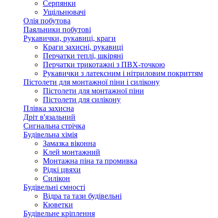
Серпянки
Ущільнювачі
Олія побутова
Паяльники побутові
Рукавички, рукавиці, краги
Краги захисні, рукавиці
Перчатки теплі, шкіряні
Перчатки трикотажні з ПВХ-точкою
Рукавички з латексним і нітриловим покриттям
Пістолети для монтажної піни і силікону
Пістолети для монтажної піни
Пістолети для силікону
Плівка захисна
Дріт в'язальний
Сигнальна стрічка
Будівельна хімія
Замазка віконна
Клей монтажний
Монтажна піна та промивка
Рідкі цвяхи
Силікон
Будівельні ємності
Відра та тази будівельні
Кюветки
Будівельне кріплення