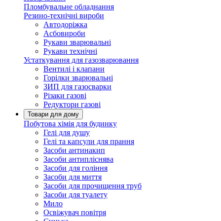
Пломбувальне обладнання
Резино-технічні вироби
Автодоріжка
Асбовироби
Рукави зварювальні
Рукави технічні
Устаткування для газозварювання
Вентилі і клапани
Горілки зварювальні
ЗИП для газосварки
Різаки газові
Редуктори газові
Товари для дому
Побутова хімія для будинку
Гелі для душу
Гелі та капсули для прання
Засоби антинакип
Засоби антипліснява
Засоби для гоління
Засоби для миття
Засоби для прочищення труб
Засоби для туалету
Мило
Освіжувач повітря