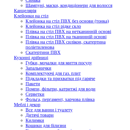
Синька
Шампуні, маски, кондиціонери для волосся
Канцелярія
Клейонки на стіл
Клейонка на стіл ПВХ без основи (тонка)
Клейонка на стіл рідке скло
Плівка на стіл ПВХ на нетканинній основі
Плівка на стіл ПВХ на тканинній основі
Плівка на стіл ПВХ силікон, скатертина
поліетиленова
Скатертини ПВХ
Кухонні дрібниці
Губки, мочалки для миття посуду
Запальнички
Комплектуючі для газ. плит
Підкладки та прихватки під гаряче
Пакети
Помпи, фільтри, катритжі для води
Серветки
Фольга, пергамент, харчова плівка
Меблі і декор
Все для ванни і туалету
Дитячі товари
Килимки
Кошики для білизни