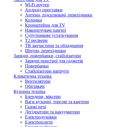
Wi-Fi роутер
Андроід приставки
Антени, підсилювачі, перехідники
Колонки
Кронштейни для TV
Накопичувачі пам'яті
Супутникове устаткування
Т2 ресівери
ТВ запчастини та обладнання
Шнури, перехідники
Зарядні, повербанки, стабілізатори
Зарядні пристрої для гаджетів
Повербанки
Стабілізатори напруги
Кліматична техніка
Вентилятори
Обігрівачі
Кухонна техніка
Блендери, міксери
Ваги кухонні, торгові та кантери
Газові печі
Дегідратори та вакууматори
Електродуховки
Електроплити