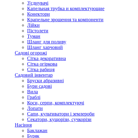
З'єднувачі
Капельная трубка и комплектующие
Конектори
Крапельне зрошення та компоненти
Лійки
Пістолети
Туман
Шланг для поливу
Шланг харчовий
Садові огорожі
Сітка декоративна
Сітка огіркова
Сітка рабиця
Садовий інвентар
Бруски абразивні
Бури садові
Вила
Граблі
Коси, серпи, комплектуючі
Лопати
Сапи, культиватори і землероби
Секатори, кущорізи, сучкорізи
Насіння
Баклажан
Буряк