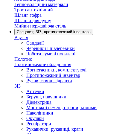
Теплоізоляційні матеріали
Трос сантехнічний
Шланг гофра
Шланги для душу
Мийки нержавіюча сталь
Спецодяг, ЗІЗ, протипожежний інвентарь
Взуття
Сандалії
Черевики і півчеревики
Чоботи гумові посилені
Полотно
Протипожежне обладнання
Вогнегасники, комплектуючі
Протипожежний інвентар
Рукав, ствол, гідранти
ЗІЗ
Аптечки
Беруші, навушники
Діелектрика
Монтажні ремені, стропи, килими
Наколінники
Окуляри
Респіратори
Рукавички, рукавиці, краги