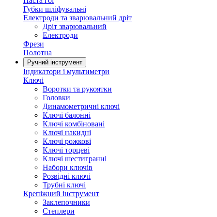
Паста гоі
Губки шліфувальні
Електроди та зварювальний дріт
Дріт зварювальний
Електроди
Фрези
Полотна
Ручний інструмент
Індикатори і мультиметри
Ключі
Воротки та рукоятки
Головки
Динамометричні ключі
Ключі балонні
Ключі комбіновані
Ключі накидні
Ключі рожкові
Ключі торцеві
Ключі шестигранні
Набори ключів
Розвідні ключі
Трубні ключі
Крепіжний інструмент
Заклепочники
Степлери