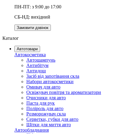
ПН-ПТ: з 9:00 до 17:00
СБ-НД: вихідний
Замовити дзвінок
Каталог
Автотовари
Автокосметика
Автошампунь
Антибітум
Антидощ
Засіб від запотівання скла
Набори автокосметики
Омивач для авто
Освіжувач повітря та ароматизатори
Очисники для авто
Паста для рук
Поліроль для авто
Розморожувач скла
Серветки, губки для авто
Щітки для миття авто
Автообладнання