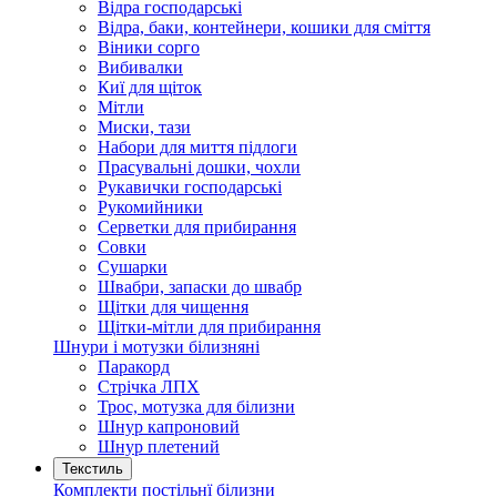
Відра господарські
Відра, баки, контейнери, кошики для сміття
Віники сорго
Вибивалки
Киї для щіток
Мітли
Миски, тази
Набори для миття підлоги
Прасувальні дошки, чохли
Рукавички господарські
Рукомийники
Серветки для прибирання
Совки
Сушарки
Швабри, запаски до швабр
Щітки для чищення
Щітки-мітли для прибирання
Шнури і мотузки білизняні
Паракорд
Стрічка ЛПХ
Трос, мотузка для білизни
Шнур капроновий
Шнур плетений
Текстиль
Комплекти постільнї білизни