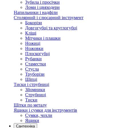
Зубила і просічки
Ломи і цвяходери
Напильники і надфіли
Столярний і слюсарний інструмент
Бокорізи
Довгогубці та круглогубці
Кліщі
Мітчики і плашки
Ножиці
Ножовки
Плоскогубці
Рубанки
Стаместки
Стусла
Труборізи
Щіпці
Тиски і струбниці
Зйомники
Струбниці
Тиски
Щітки по металу
Ящики і сумки для інструментів
Сумки, чохли
Ящики
Сантехніка