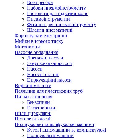
Компресори
Набори пневмоінструменту
Пістолети для підкачки коліс
Пневмоінструменти
Фітинги для пневмоінструменту
Шланги пневматичні
Фарбопульти електричні
Мийки високого тиску
Мотопомпи
Насосне обладнання
Дренажні насоси
Занурювальні насоси
Насоси
Насосні станції
Циркуляційні насоси
Відбійні молотки
Паяльник для пластикових труб
Пилки ланцюгові
Бензопили
Електропили
Пили циркулярні
Пістолети клеєві
Полірувальні та шліфувальні машини
Кутові шліфмашини та комплектуючі
Полірувальні машини