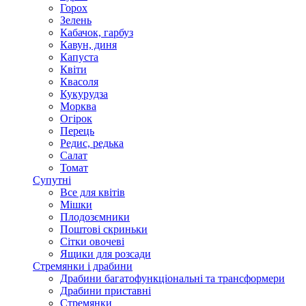
Горох
Зелень
Кабачок, гарбуз
Кавун, диня
Капуста
Квіти
Квасоля
Кукурудза
Морква
Огірок
Перець
Редис, редька
Салат
Томат
Супутні
Все для квітів
Мішки
Плодозємники
Поштові скриньки
Сітки овочеві
Ящики для розсади
Стремянки і драбини
Драбини багатофункціональні та трансформери
Драбини приставні
Стремянки