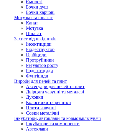
Ємності
Бочки душ
Бочки харчові
Мотузки та шпагат
Канат
Мотузка
Шпагат
Захист від шкідників
Інсектициди
Біодеструктор
Гербіциди
Протруйники
Регулятор росту
Родентициди
Фунгіциди
Вироби для печей та плит
Аксесуари для печей та плит
Двірцята чавунні та металеві
Духовки
Колосники та решітки
Плити чавунні
Совки металічні
Інкубатори, автоклави та кормозмільчувачі
Інкубатори та компоненти
Автоклави