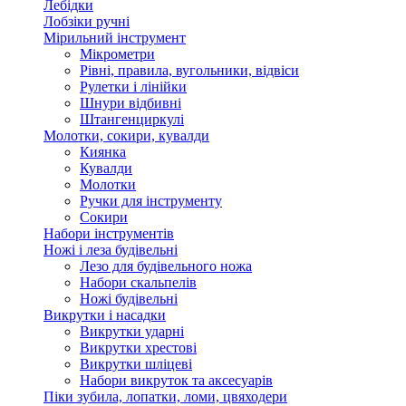
Лебідки
Лобзіки ручні
Мірильний інструмент
Мікрометри
Рівні, правила, вугольники, відвіси
Рулетки і лінійки
Шнури відбивні
Штангенциркулі
Молотки, сокири, кувалди
Киянка
Кувалди
Молотки
Ручки для інструменту
Сокири
Набори інструментів
Ножі і леза будівельні
Лезо для будівельного ножа
Набори скальпелів
Ножі будівельні
Викрутки і насадки
Викрутки ударні
Викрутки хрестові
Викрутки шліцеві
Набори викруток та аксесуарів
Піки зубила, лопатки, ломи, цвяходери