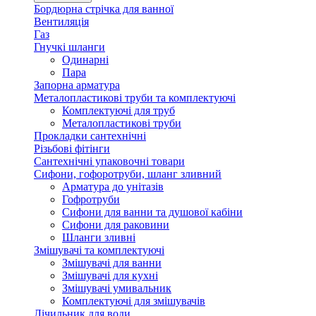
Бордюрна стрічка для ванної
Вентиляція
Газ
Гнучкі шланги
Одинарні
Пара
Запорна арматура
Металопластикові труби та комплектуючі
Комплектуючі для труб
Металопластикові труби
Прокладки сантехнічні
Різьбові фітінги
Сантехнічні упаковочні товари
Сифони, гофоротруби, шланг зливний
Арматура до унітазів
Гофротруби
Сифони для ванни та душової кабіни
Сифони для раковини
Шланги зливні
Змішувачі та комплектуючі
Змішувачі для ванни
Змішувачі для кухні
Змішувачі умивальник
Комплектуючі для змішувачів
Лічильник для води