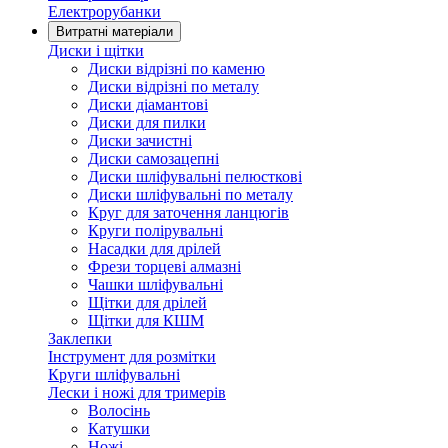
Електрорубанки
Витратні матеріали
Диски і щітки
Диски відрізні по каменю
Диски відрізні по металу
Диски діамантові
Диски для пилки
Диски зачистні
Диски самозацепні
Диски шліфувальні пелюсткові
Диски шліфувальні по металу
Круг для заточення ланцюгів
Круги полірувальні
Насадки для дрілей
Фрези торцеві алмазні
Чашки шліфувальні
Щітки для дрілей
Щітки для КШМ
Заклепки
Інструмент для розмітки
Круги шліфувальні
Лески і ножі для тримерів
Волосінь
Катушки
Ножі