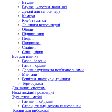
Втулки
Втулки, каретки, вали, осі
Деталі для велосипеда
Камери
Клей та латки
Ланцюги велосипедні
Ободи
Підшипники
Педалі
Покришки
Сидіння
Спиці, зірки
Все для пікніка
Газові балони
Газові горілки
Деревне вугілля та пов'язане з ними
Мангали
Решітки, шампури, триноги
Термосумки
Для занять спортом
Ножі похідні і розкладні
Туристичні меблі
Гамаки і гойдалки
Столи, стільці, крісла та шезлонги
Товари для риболовлі