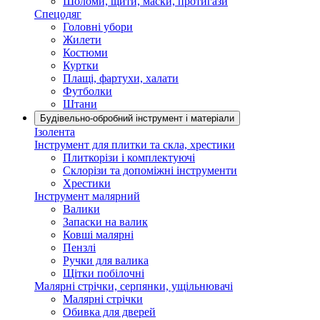
Шоломи, щити, маски, протигази
Спецодяг
Головні убори
Жилети
Костюми
Куртки
Плащі, фартухи, халати
Футболки
Штани
Будівельно-обробний інструмент і матеріали
Ізолента
Інструмент для плитки та скла, хрестики
Плиткорізи і комплектуючі
Склорізи та допоміжні інструменти
Хрестики
Інструмент малярний
Валики
Запаски на валик
Ковші малярні
Пензлі
Ручки для валика
Щітки побілочні
Малярні стрічки, серпянки, ущільнювачі
Малярні стрічки
Обивка для дверей