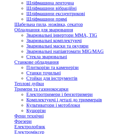
Шліфмашина ленточна
Шліфмашини вібраційні
Шліфмашини ексцентрикові
Шліфмашини прямі
Шабельна пила, ножівка, секатор
Обладнання для зварювання
Зварювальні інвертори ММА, TIG
Зварювальні комплектуючі
Зварювальні маски та окуляри
Зварювальні напіавтомати MIG/MAG
Стекла зварювальні
Станкове обладнання
Плиткорізи та каменерізи
Станки точильні
Стойки для інструментів
Теплові дуйки
Тримери та газонокосарки
Електротримери і бензотримери
Комплектуючі і деталі до триммераів
Культиватори і мотоблоки
Кущорізи
Фени технічні
Фрезери
Електролобзик
Електроміксер