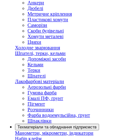
Анкери
Дюбелі
Метричне кріплення
Пластикові хомути
Саморізи
Скоби будівельні
Хомути металеві
Цвяхи
Холодне зварювання
Шпателі, терки, кельми
Допоміжні засоби
Кельми
Терки
Шпателі
Лакофарбові матеріали
Аерозольні фарби
Гумова фарба
Емалі ПФ, ґрунт
Пігмент
Розчинники
Фарба водоемульсійна, ґрунт
Шпаклівки
Техматеріали та обладнання підприємств
Манометри, мікрометри, індикатори
Набір клейм