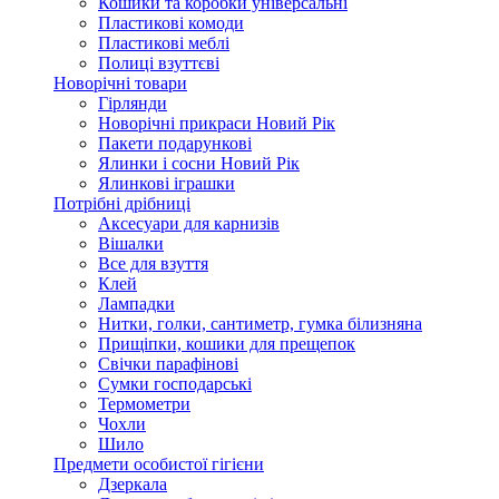
Кошики та коробки універсальні
Пластикові комоди
Пластикові меблі
Полиці взуттєві
Новорічні товари
Гірлянди
Новорічні прикраси Новий Рік
Пакети подарункові
Ялинки і сосни Новий Рік
Ялинкові іграшки
Потрібні дрібниці
Аксесуари для карнизів
Вішалки
Все для взуття
Клей
Лампадки
Нитки, голки, сантиметр, гумка білизняна
Прищіпки, кошики для прещепок
Свічки парафінові
Сумки господарські
Термометри
Чохли
Шило
Предмети особистої гігієни
Дзеркала