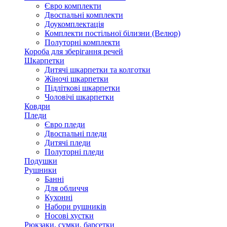
Євро комплекти
Двоспальні комплекти
Доукомплектація
Комплекти постільної білизни (Велюр)
Полуторні комплекти
Короба для зберігання речей
Шкарпетки
Дитячі шкарпетки та колготки
Жіночі шкарпетки
Підліткові шкарпетки
Чоловічі шкарпетки
Ковдри
Пледи
Євро пледи
Двоспальні пледи
Дитячі пледи
Полуторні пледи
Подушки
Рушники
Банні
Для обличчя
Кухонні
Набори рушників
Носові хустки
Рюкзаки, сумки, барсетки