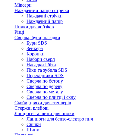
Міксери
Наждачний папір і стрічка
Наждачні стрічки
Наждачний папір
Пилки для лобзіків
Різці
Сверла, бури, насадки
Бури SDS
Зенкера
Коронки
Набори сверл
Насадки і біти
Піки та зубила SDS
Перехідники SDS
Сверла по бетону
Сверла по дереву
Сверла по металу
Сверла по плитці і склу
Скоби, цвяхи для степлерів
Стержні клейові
Ланцюги та шини для пилки
Ланцюги для бензо-електро пил
Свічки
Шини