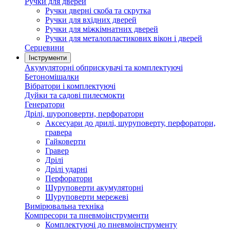
Ручки для дверей
Ручки дверні скоба та скрутка
Ручки для вхідних дверей
Ручки для міжкімнатних дверей
Ручки для металопластикових вікон і дверей
Серцевини
Інструменти
Акумуляторні обприскувачі та комплектуючі
Бетономішалки
Вібратори і комплектуючі
Дуйки та садові пилесмокти
Генератори
Дрілі, шуроповерти, перфоратори
Аксесуари до дрилі, шуруповерту, перфоратори,
гравера
Гайковерти
Гравер
Дрілі
Дрілі ударні
Перфоратори
Шуруповерти акумуляторні
Шуруповерти мережеві
Вимірювальна техніка
Компресори та пневмоінструменти
Комплектуючі до пневмоінструменту