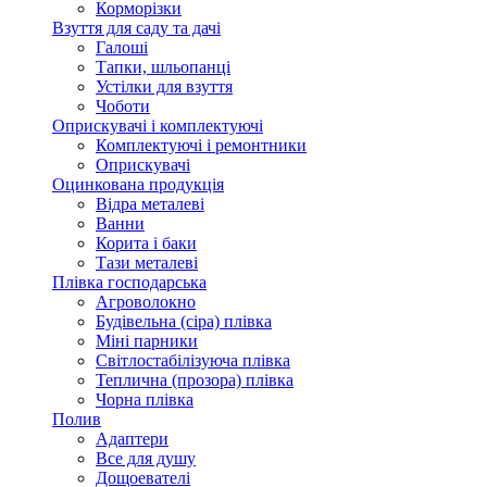
Корморізки
Взуття для саду та дачі
Галоші
Тапки, шльопанці
Устілки для взуття
Чоботи
Оприскувачі і комплектуючі
Комплектуючі і ремонтники
Оприскувачі
Оцинкована продукція
Відра металеві
Ванни
Корита і баки
Тази металеві
Плівка господарська
Агроволокно
Будівельна (сіра) плівка
Міні парники
Світлостабілізуюча плівка
Теплична (прозора) плівка
Чорна плівка
Полив
Адаптери
Все для душу
Дощоевателі