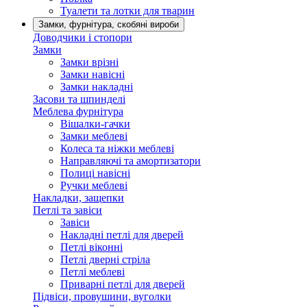
Туалети та лотки для тварин
Замки, фурнітура, скобяні вироби
Доводчики і стопори
Замки
Замки врізні
Замки навісні
Замки накладні
Засови та шпинделі
Меблева фурнітура
Вішалки-гачки
Замки меблеві
Колеса та ніжки меблеві
Направляючі та амортизатори
Полиці навісні
Ручки меблеві
Накладки, защепки
Петлі та завіси
Завіси
Накладні петлі для дверей
Петлі віконні
Петлі дверні стріла
Петлі меблеві
Приварні петлі для дверей
Підвіси, провушини, вуголки