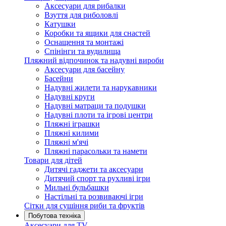
Аксесуари для рибалки
Взуття для риболовлі
Катушки
Коробки та ящики для снастей
Оснащення та монтажі
Спінінги та вудилища
Пляжний відпочинок та надувні вироби
Аксесуари для басейну
Басейни
Надувні жилети та нарукавники
Надувні круги
Надувні матраци та подушки
Надувні плоти та ігрові центри
Пляжні іграшки
Пляжні килими
Пляжні м'ячі
Пляжні парасольки та намети
Товари для дітей
Дитячі гаджети та аксесуари
Дитячий спорт та рухливі ігри
Мильні бульбашки
Настільні та розвиваючі ігри
Сітки для сушіння риби та фруктів
Побутова техніка
Аксесуари для TV