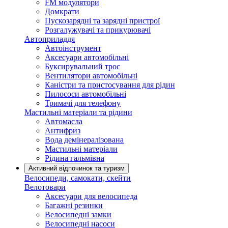
FM модулятори
Домкрати
Пускозарядні та зарядні пристрої
Розгалужувачі та прикурювачі
Автоприладдя
Автоінструмент
Аксесуари автомобільні
Буксирувальний трос
Вентилятори автомобільні
Каністри та пристосування для рідин
Пилососи автомобільні
Тримачі для телефону
Мастильні матеріали та рідини
Автомасла
Антифриз
Вода демінералізована
Мастильні матеріали
Рідина гальмівна
Активний відпочинок та туризм
Велосипеди, самокати, скейти
Велотовари
Аксесуари для велосипеда
Багажні резинки
Велосипедні замки
Велосипедні насоси