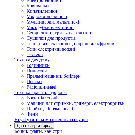
Електрочайники
Кавоварки
Кипятильники
Мікрохвильові печі
Мультиварки, мультипечі
Мясорубки електричні
Сендвічниці, гриль, вафельниці
Сушилки для продуктів
Тени для електроплит, спіралі вольфрамові
Тени електричні водяні
Тостери
Техніка для дому
Годинники
Пилососи
Пральні машини, бойлери
Праски
Радіоприймачі
Техніка краси та здоров'я
Ваги підлогові
Машини для стрижки, тримери, електробритви
Плойки, віпрямлювачі
Фени
Ноутбуки та комп'ютерні аксесуари
Дача, сад та город
Бочки, фляги, каністри