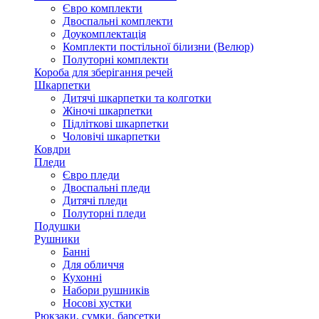
Євро комплекти
Двоспальні комплекти
Доукомплектація
Комплекти постільної білизни (Велюр)
Полуторні комплекти
Короба для зберігання речей
Шкарпетки
Дитячі шкарпетки та колготки
Жіночі шкарпетки
Підліткові шкарпетки
Чоловічі шкарпетки
Ковдри
Пледи
Євро пледи
Двоспальні пледи
Дитячі пледи
Полуторні пледи
Подушки
Рушники
Банні
Для обличчя
Кухонні
Набори рушників
Носові хустки
Рюкзаки, сумки, барсетки