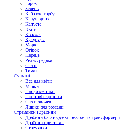
Горох
Зелень
Кабачок, гарбуз
Кавун, диня
Капуста
Квіти
Квасоля
Кукурудза
Морква
Огірок
Перець
Редис, редька
Салат
Томат
Супутні
Все для квітів
Мішки
Плодозємники
Поштові скриньки
Сітки овочеві
Ящики для розсади
Стремянки і драбини
Драбини багатофункціональні та трансформери
Драбини приставні
Стремянки