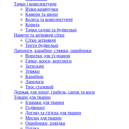
Тачки і комплектуючі
Візки-кравчучки
Камери та шини
Колеса та комплектуючі
Корита
Тачки садові та будівельні
Намети та затіняючі сітки
Сітки затіняючі
Тенти будівельні
Ланцюги, карабіни, стяжки, ошийники
Воротки для з'єднання
Гачки, кооси, вертлюги
Затискачі
Зтяжки
Карабіни
Ланцюги
Трос сталевий
Держак для лопат, грабель, сапок та коси
Товари для тварин
Іграшки для тварин
Годівниці
Догляд та гігієна для тварин
Миски для тварин
Ошийники, повідки
Поїлка