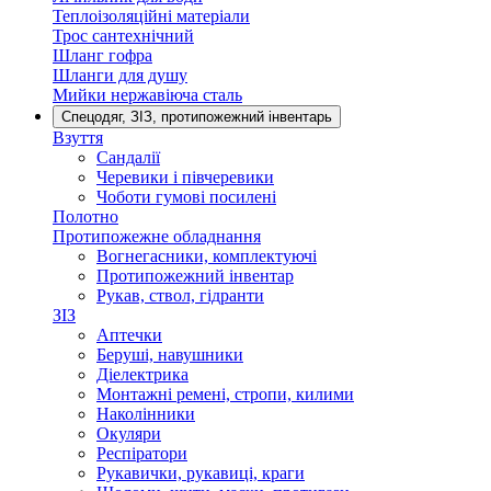
Теплоізоляційні матеріали
Трос сантехнічний
Шланг гофра
Шланги для душу
Мийки нержавіюча сталь
Спецодяг, ЗІЗ, протипожежний інвентарь
Взуття
Сандалії
Черевики і півчеревики
Чоботи гумові посилені
Полотно
Протипожежне обладнання
Вогнегасники, комплектуючі
Протипожежний інвентар
Рукав, ствол, гідранти
ЗІЗ
Аптечки
Беруші, навушники
Діелектрика
Монтажні ремені, стропи, килими
Наколінники
Окуляри
Респіратори
Рукавички, рукавиці, краги