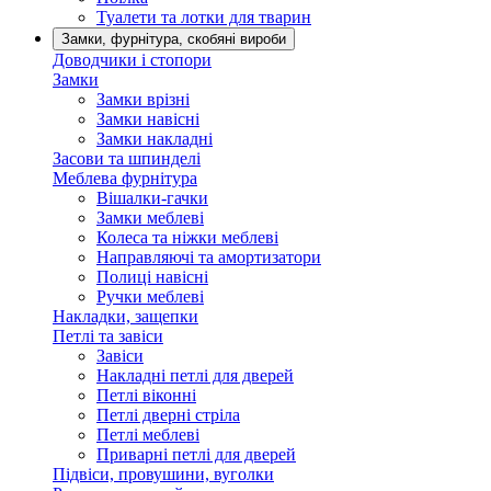
Туалети та лотки для тварин
Замки, фурнітура, скобяні вироби
Доводчики і стопори
Замки
Замки врізні
Замки навісні
Замки накладні
Засови та шпинделі
Меблева фурнітура
Вішалки-гачки
Замки меблеві
Колеса та ніжки меблеві
Направляючі та амортизатори
Полиці навісні
Ручки меблеві
Накладки, защепки
Петлі та завіси
Завіси
Накладні петлі для дверей
Петлі віконні
Петлі дверні стріла
Петлі меблеві
Приварні петлі для дверей
Підвіси, провушини, вуголки