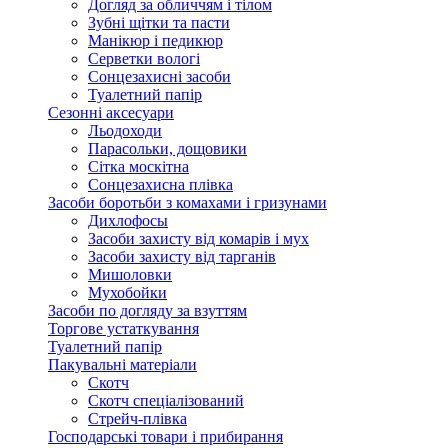
Догляд за обличчям і тілом
Зубні щітки та пасти
Манікюр і педикюр
Серветки вологі
Сонцезахисні засоби
Туалетний папір
Сезонні аксесуари
Льодоходи
Парасольки, дощовики
Сітка москітна
Сонцезахисна плівка
Засоби боротьби з комахами і гризунами
Дихлофосы
Засоби захисту від комарів і мух
Засоби захисту від тарганів
Мишоловки
Мухобойки
Засоби по догляду за взуттям
Торгове устаткування
Туалетний папір
Пакувальні матеріали
Скотч
Скотч спеціалізований
Стрейч-плівка
Господарські товари і прибирання