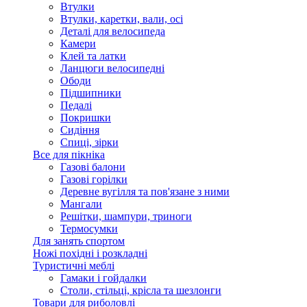
Втулки
Втулки, каретки, вали, осі
Деталі для велосипеда
Камери
Клей та латки
Ланцюги велосипедні
Ободи
Підшипники
Педалі
Покришки
Сидіння
Спиці, зірки
Все для пікніка
Газові балони
Газові горілки
Деревне вугілля та пов'язане з ними
Мангали
Решітки, шампури, триноги
Термосумки
Для занять спортом
Ножі похідні і розкладні
Туристичні меблі
Гамаки і гойдалки
Столи, стільці, крісла та шезлонги
Товари для риболовлі