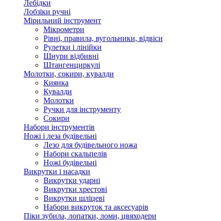
Лебідки
Лобзіки ручні
Мірильний інструмент
Мікрометри
Рівні, правила, вугольники, відвіси
Рулетки і лінійки
Шнури відбивні
Штангенциркулі
Молотки, сокири, кувалди
Киянка
Кувалди
Молотки
Ручки для інструменту
Сокири
Набори інструментів
Ножі і леза будівельні
Лезо для будівельного ножа
Набори скальпелів
Ножі будівельні
Викрутки і насадки
Викрутки ударні
Викрутки хрестові
Викрутки шліцеві
Набори викруток та аксесуарів
Піки зубила, лопатки, ломи, цвяходери