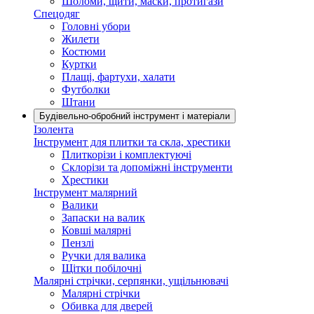
Шоломи, щити, маски, протигази
Спецодяг
Головні убори
Жилети
Костюми
Куртки
Плащі, фартухи, халати
Футболки
Штани
Будівельно-обробний інструмент і матеріали
Ізолента
Інструмент для плитки та скла, хрестики
Плиткорізи і комплектуючі
Склорізи та допоміжні інструменти
Хрестики
Інструмент малярний
Валики
Запаски на валик
Ковші малярні
Пензлі
Ручки для валика
Щітки побілочні
Малярні стрічки, серпянки, ущільнювачі
Малярні стрічки
Обивка для дверей