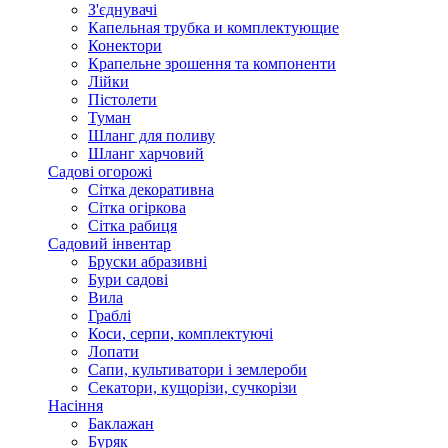
З'єднувачі
Капельная трубка и комплектующие
Конектори
Крапельне зрошення та компоненти
Лійки
Пістолети
Туман
Шланг для поливу
Шланг харчовий
Садові огорожі
Сітка декоративна
Сітка огіркова
Сітка рабиця
Садовий інвентар
Бруски абразивні
Бури садові
Вила
Граблі
Коси, серпи, комплектуючі
Лопати
Сапи, культиватори і землероби
Секатори, кущорізи, сучкорізи
Насіння
Баклажан
Буряк