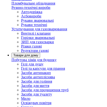
Пломбувальне обладнання
Резино-технічні вироби
Автодоріжка
Асбовироби
Рукави зварювальні
Рукави технічні
Устаткування для газозварювання
Вентилі і клапани
Горілки зварювальні
ЗИП для газосварки
Різаки газові
Редуктори газові
Товари для дому
Побутова хімія для будинку
Гелі для душу
Гелі та капсули для прання
Засоби антинакип
Засоби антипліснява
Засоби для гоління
Засоби для миття
Засоби для прочищення труб
Засоби для туалету
Мило
Освіжувач повітря