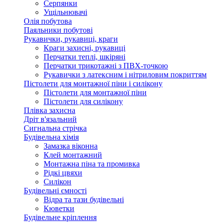
Серпянки
Ущільнювачі
Олія побутова
Паяльники побутові
Рукавички, рукавиці, краги
Краги захисні, рукавиці
Перчатки теплі, шкіряні
Перчатки трикотажні з ПВХ-точкою
Рукавички з латексним і нітриловим покриттям
Пістолети для монтажної піни і силікону
Пістолети для монтажної піни
Пістолети для силікону
Плівка захисна
Дріт в'язальний
Сигнальна стрічка
Будівельна хімія
Замазка віконна
Клей монтажний
Монтажна піна та промивка
Рідкі цвяхи
Силікон
Будівельні ємності
Відра та тази будівельні
Кюветки
Будівельне кріплення