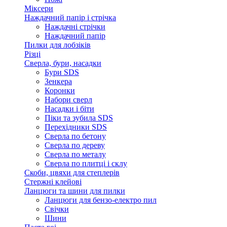
Міксери
Наждачний папір і стрічка
Наждачні стрічки
Наждачний папір
Пилки для лобзіків
Різці
Сверла, бури, насадки
Бури SDS
Зенкера
Коронки
Набори сверл
Насадки і біти
Піки та зубила SDS
Перехідники SDS
Сверла по бетону
Сверла по дереву
Сверла по металу
Сверла по плитці і склу
Скоби, цвяхи для степлерів
Стержні клейові
Ланцюги та шини для пилки
Ланцюги для бензо-електро пил
Свічки
Шини