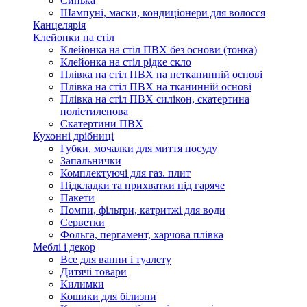
Синька
Шампуні, маски, кондиціонери для волосся
Канцелярія
Клейонки на стіл
Клейонка на стіл ПВХ без основи (тонка)
Клейонка на стіл рідке скло
Плівка на стіл ПВХ на нетканинній основі
Плівка на стіл ПВХ на тканинній основі
Плівка на стіл ПВХ силікон, скатертина
поліетиленова
Скатертини ПВХ
Кухонні дрібниці
Губки, мочалки для миття посуду
Запальнички
Комплектуючі для газ. плит
Підкладки та прихватки під гаряче
Пакети
Помпи, фільтри, катритжі для води
Серветки
Фольга, пергамент, харчова плівка
Меблі і декор
Все для ванни і туалету
Дитячі товари
Килимки
Кошики для білизни