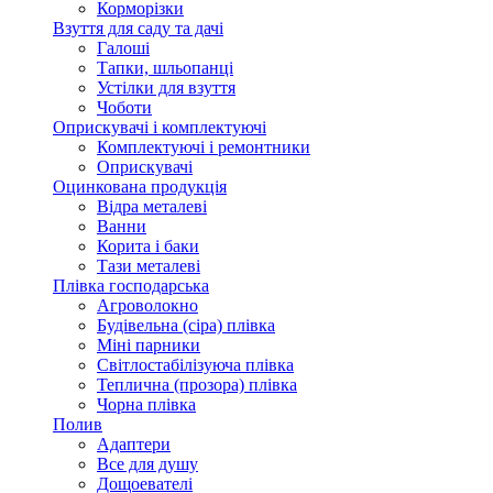
Корморізки
Взуття для саду та дачі
Галоші
Тапки, шльопанці
Устілки для взуття
Чоботи
Оприскувачі і комплектуючі
Комплектуючі і ремонтники
Оприскувачі
Оцинкована продукція
Відра металеві
Ванни
Корита і баки
Тази металеві
Плівка господарська
Агроволокно
Будівельна (сіра) плівка
Міні парники
Світлостабілізуюча плівка
Теплична (прозора) плівка
Чорна плівка
Полив
Адаптери
Все для душу
Дощоевателі