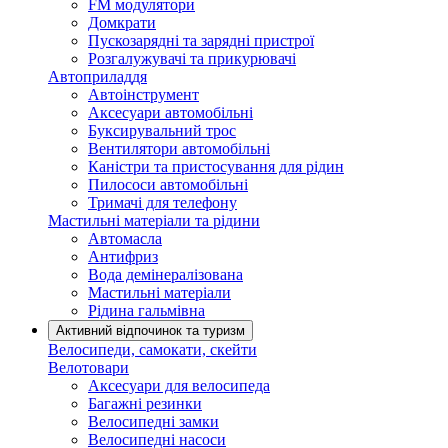
FM модулятори
Домкрати
Пускозарядні та зарядні пристрої
Розгалужувачі та прикурювачі
Автоприладдя
Автоінструмент
Аксесуари автомобільні
Буксирувальний трос
Вентилятори автомобільні
Каністри та пристосування для рідин
Пилососи автомобільні
Тримачі для телефону
Мастильні матеріали та рідини
Автомасла
Антифриз
Вода демінералізована
Мастильні матеріали
Рідина гальмівна
Активний відпочинок та туризм
Велосипеди, самокати, скейти
Велотовари
Аксесуари для велосипеда
Багажні резинки
Велосипедні замки
Велосипедні насоси