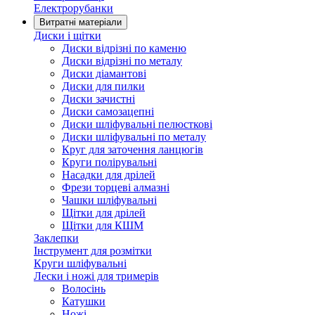
Електрорубанки
Витратні матеріали
Диски і щітки
Диски відрізні по каменю
Диски відрізні по металу
Диски діамантові
Диски для пилки
Диски зачистні
Диски самозацепні
Диски шліфувальні пелюсткові
Диски шліфувальні по металу
Круг для заточення ланцюгів
Круги полірувальні
Насадки для дрілей
Фрези торцеві алмазні
Чашки шліфувальні
Щітки для дрілей
Щітки для КШМ
Заклепки
Інструмент для розмітки
Круги шліфувальні
Лески і ножі для тримерів
Волосінь
Катушки
Ножі