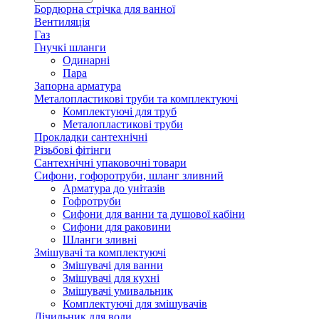
Бордюрна стрічка для ванної
Вентиляція
Газ
Гнучкі шланги
Одинарні
Пара
Запорна арматура
Металопластикові труби та комплектуючі
Комплектуючі для труб
Металопластикові труби
Прокладки сантехнічні
Різьбові фітінги
Сантехнічні упаковочні товари
Сифони, гофоротруби, шланг зливний
Арматура до унітазів
Гофротруби
Сифони для ванни та душової кабіни
Сифони для раковини
Шланги зливні
Змішувачі та комплектуючі
Змішувачі для ванни
Змішувачі для кухні
Змішувачі умивальник
Комплектуючі для змішувачів
Лічильник для води