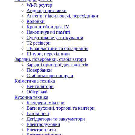
Wi-Fi роутер
Андроід приставки
Антени, підсилювачі, перехідники
Колонки
Кронштейни для TV
Накопичувачі пам'яті
Супутникове устаткування
Т2 ресівери
ТВ запчастини та обладнання
Шнури, перехідники
Зарядні, повербанки, стабілізатори
Зарядні пристрої для гаджетів
Повербанки
Стабілізатори напруги
Кліматична техніка
Вентилятори
Обігрівачі
Кухонна техніка
Блендери, міксери
Ваги кухонні, торгові та кантери
Газові печі
Дегідратори та вакууматори
Електродуховки
Електроплити