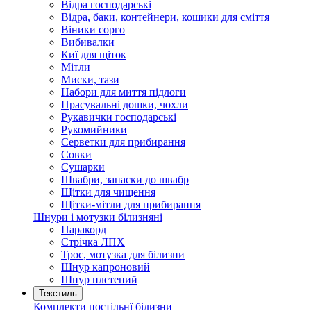
Відра господарські
Відра, баки, контейнери, кошики для сміття
Віники сорго
Вибивалки
Киї для щіток
Мітли
Миски, тази
Набори для миття підлоги
Прасувальні дошки, чохли
Рукавички господарські
Рукомийники
Серветки для прибирання
Совки
Сушарки
Швабри, запаски до швабр
Щітки для чищення
Щітки-мітли для прибирання
Шнури і мотузки білизняні
Паракорд
Стрічка ЛПХ
Трос, мотузка для білизни
Шнур капроновий
Шнур плетений
Текстиль
Комплекти постільнї білизни