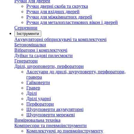
Ручки для дверей
Ручки дверні скоба та скрутка
Ручки для вхідних дверей
Ручки для міжкімнатних дверей
Ручки для металопластикових вікон і дверей
Серцевини
Інструменти
Акумуляторні обприскувачі та комплектуючі
Бетономішалки
Вібратори і комплектуючі
Дуйки та садові пилесмокти
Генератори
Дрілі, шуроповерти, перфоратори
Аксесуари до дрилі, шуруповерту, перфоратори,
гравера
Гайковерти
Гравер
Дрілі
Дрілі ударні
Перфоратори
Шуруповерти акумуляторні
Шуруповерти мережеві
Вимірювальна техніка
Компресори та пневмоінструменти
Комплектуючі до пневмоінструменту