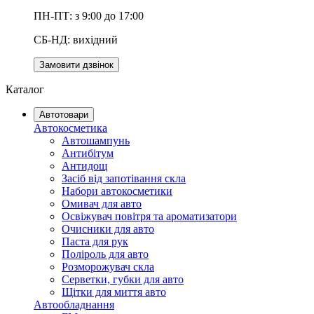
ПН-ПТ: з 9:00 до 17:00
СБ-НД: вихідний
Замовити дзвінок
Каталог
Автотовари
Автокосметика
Автошампунь
Антибітум
Антидощ
Засіб від запотівання скла
Набори автокосметики
Омивач для авто
Освіжувач повітря та ароматизатори
Очисники для авто
Паста для рук
Поліроль для авто
Розморожувач скла
Серветки, губки для авто
Щітки для миття авто
Автообладнання