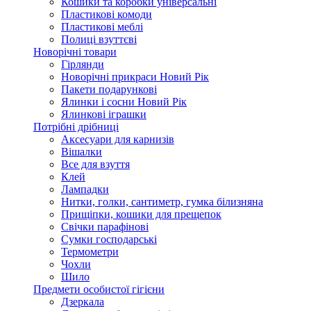
Кошики та коробки універсальні
Пластикові комоди
Пластикові меблі
Полиці взуттєві
Новорічні товари
Гірлянди
Новорічні прикраси Новий Рік
Пакети подарункові
Ялинки і сосни Новий Рік
Ялинкові іграшки
Потрібні дрібниці
Аксесуари для карнизів
Вішалки
Все для взуття
Клей
Лампадки
Нитки, голки, сантиметр, гумка білизняна
Прищіпки, кошики для прещепок
Свічки парафінові
Сумки господарські
Термометри
Чохли
Шило
Предмети особистої гігієни
Дзеркала