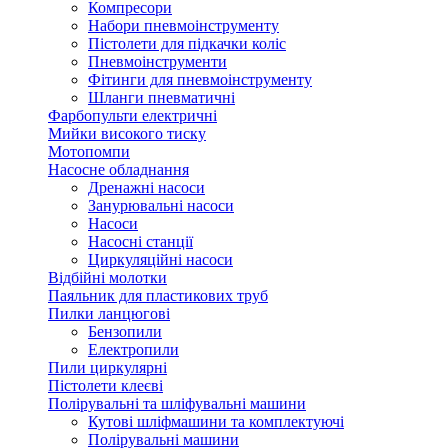
Компресори
Набори пневмоінструменту
Пістолети для підкачки коліс
Пневмоінструменти
Фітинги для пневмоінструменту
Шланги пневматичні
Фарбопульти електричні
Мийки високого тиску
Мотопомпи
Насосне обладнання
Дренажні насоси
Занурювальні насоси
Насоси
Насосні станції
Циркуляційні насоси
Відбійні молотки
Паяльник для пластикових труб
Пилки ланцюгові
Бензопили
Електропили
Пили циркулярні
Пістолети клеєві
Полірувальні та шліфувальні машини
Кутові шліфмашини та комплектуючі
Полірувальні машини