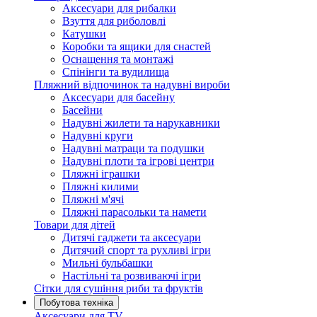
Аксесуари для рибалки
Взуття для риболовлі
Катушки
Коробки та ящики для снастей
Оснащення та монтажі
Спінінги та вудилища
Пляжний відпочинок та надувні вироби
Аксесуари для басейну
Басейни
Надувні жилети та нарукавники
Надувні круги
Надувні матраци та подушки
Надувні плоти та ігрові центри
Пляжні іграшки
Пляжні килими
Пляжні м'ячі
Пляжні парасольки та намети
Товари для дітей
Дитячі гаджети та аксесуари
Дитячий спорт та рухливі ігри
Мильні бульбашки
Настільні та розвиваючі ігри
Сітки для сушіння риби та фруктів
Побутова техніка
Аксесуари для TV