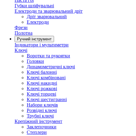
Паста гоі
Губки шліфувальні
Електроди та зварювальний дріт
Дріт зварювальний
Електроди
Фрези
Полотна
Ручний інструмент
Індикатори і мультиметри
Ключі
Воротки та рукоятки
Головки
Динамометричні ключі
Ключі балонні
Ключі комбіновані
Ключі накидні
Ключі рожкові
Ключі торцеві
Ключі шестигранні
Набори ключів
Розвідні ключі
Трубні ключі
Крепіжний інструмент
Заклепочники
Степлери