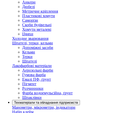
Анкери
Дюбелі
Метричне кріплення
Пластикові хомути
Саморізи
Скоби будівельні
Хомути металеві
Цвяхи
Холодне зварювання
Шпателі, терки, кельми
Допоміжні засоби
Кельми
Терки
Шпателі
Лакофарбові матеріали
Аерозольні фарби
Гумова фарба
Емалі ПФ, ґрунт
Пігмент
Розчинники
Фарба водоемульсійна, ґрунт
Шпаклівки
Техматеріали та обладнання підприємств
Манометри, мікрометри, індикатори
Набір клейм