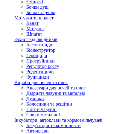
Ємності
Бочки душ
Бочки харчові
Мотузки та шпагат
Канат
Мотузка
Шпагат
Захист від шкідників
Інсектициди
Біодеструктор
Гербіциди
Протруйники
Регулятор росту
Родентициди
Фунгіциди
Вироби для печей та плит
Аксесуари для печей та плит
Двірцята чавунні та металеві
Духовки
Колосники та решітки
Плити чавунні
Совки металічні
Інкубатори, автоклави та кормозмільчувачі
Інкубатори та компоненти
Автоклави