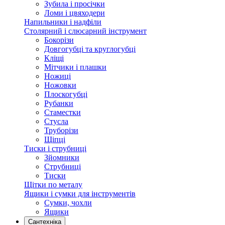
Зубила і просічки
Ломи і цвяходери
Напильники і надфіли
Столярний і слюсарний інструмент
Бокорізи
Довгогубці та круглогубці
Кліщі
Мітчики і плашки
Ножиці
Ножовки
Плоскогубці
Рубанки
Стаместки
Стусла
Труборізи
Щіпці
Тиски і струбниці
Зйомники
Струбниці
Тиски
Щітки по металу
Ящики і сумки для інструментів
Сумки, чохли
Ящики
Сантехніка