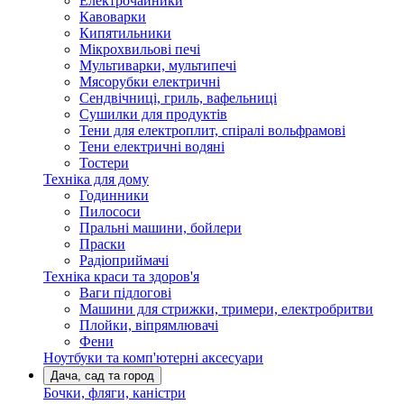
Електрочайники
Кавоварки
Кипятильники
Мікрохвильові печі
Мультиварки, мультипечі
Мясорубки електричні
Сендвічниці, гриль, вафельниці
Сушилки для продуктів
Тени для електроплит, спіралі вольфрамові
Тени електричні водяні
Тостери
Техніка для дому
Годинники
Пилососи
Пральні машини, бойлери
Праски
Радіоприймачі
Техніка краси та здоров'я
Ваги підлогові
Машини для стрижки, тримери, електробритви
Плойки, віпрямлювачі
Фени
Ноутбуки та комп'ютерні аксесуари
Дача, сад та город
Бочки, фляги, каністри