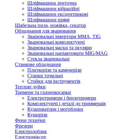
Шліфмашина ленточна
Шліфмашини вібраційні
Шліфмашини ексцентрикові
Шліфмашини прямі
Шабельна пила, ножівка, секатор
Обладнання для зварювання
Зварювальні інвертори ММА, TIG
Зварювальні комплектуючі
Зварювальні маски та окуляри
Зварювальні напіавтомати MIG/MAG
Стекла зварювальні
Станкове обладнання
Плиткорізи та каменерізи
Станки точильні
Стойки для інструментів
Теплові дуйки
Тримери та газонокосарки
Електротримери і бензотримери
Комплектуючі і деталі до триммераів
Культиватори і мотоблоки
Кущорізи
Фени технічні
Фрезери
Електролобзик
Електроміксер