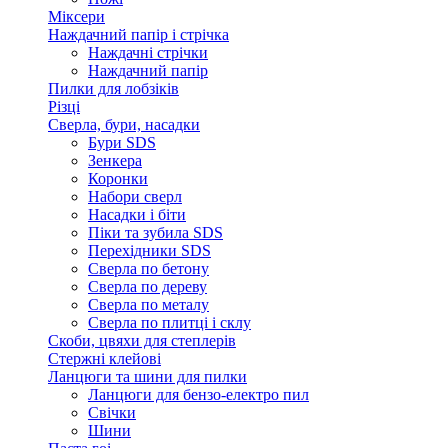
Міксери
Наждачний папір і стрічка
Наждачні стрічки
Наждачний папір
Пилки для лобзіків
Різці
Сверла, бури, насадки
Бури SDS
Зенкера
Коронки
Набори сверл
Насадки і біти
Піки та зубила SDS
Перехідники SDS
Сверла по бетону
Сверла по дереву
Сверла по металу
Сверла по плитці і склу
Скоби, цвяхи для степлерів
Стержні клейові
Ланцюги та шини для пилки
Ланцюги для бензо-електро пил
Свічки
Шини