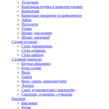
З'єднувачі
Капельная трубка и комплектующие
Конектори
Крапельне зрошення та компоненти
Лійки
Пістолети
Туман
Шланг для поливу
Шланг харчовий
Садові огорожі
Сітка декоративна
Сітка огіркова
Сітка рабиця
Садовий інвентар
Бруски абразивні
Бури садові
Вила
Граблі
Коси, серпи, комплектуючі
Лопати
Сапи, культиватори і землероби
Секатори, кущорізи, сучкорізи
Насіння
Баклажан
Буряк