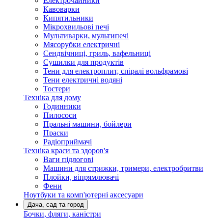
Електрочайники
Кавоварки
Кипятильники
Мікрохвильові печі
Мультиварки, мультипечі
Мясорубки електричні
Сендвічниці, гриль, вафельниці
Сушилки для продуктів
Тени для електроплит, спіралі вольфрамові
Тени електричні водяні
Тостери
Техніка для дому
Годинники
Пилососи
Пральні машини, бойлери
Праски
Радіоприймачі
Техніка краси та здоров'я
Ваги підлогові
Машини для стрижки, тримери, електробритви
Плойки, віпрямлювачі
Фени
Ноутбуки та комп'ютерні аксесуари
Дача, сад та город
Бочки, фляги, каністри