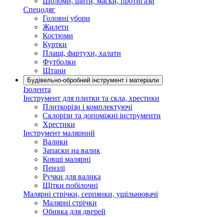
Шоломи, щити, маски, протигази
Спецодяг
Головні убори
Жилети
Костюми
Куртки
Плащі, фартухи, халати
Футболки
Штани
Будівельно-обробний інструмент і матеріали
Ізолента
Інструмент для плитки та скла, хрестики
Плиткорізи і комплектуючі
Склорізи та допоміжні інструменти
Хрестики
Інструмент малярний
Валики
Запаски на валик
Ковші малярні
Пензлі
Ручки для валика
Щітки побілочні
Малярні стрічки, серпянки, ущільнювачі
Малярні стрічки
Обивка для дверей