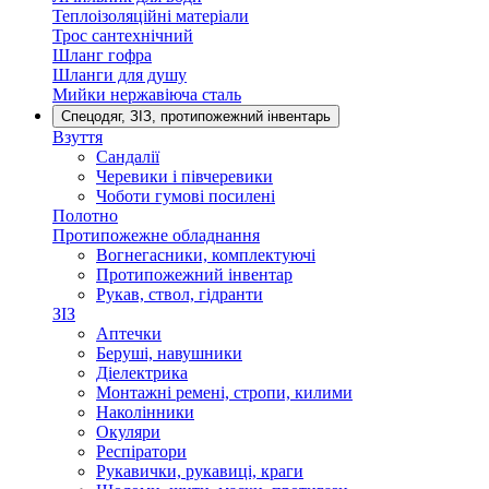
Теплоізоляційні матеріали
Трос сантехнічний
Шланг гофра
Шланги для душу
Мийки нержавіюча сталь
Спецодяг, ЗІЗ, протипожежний інвентарь
Взуття
Сандалії
Черевики і півчеревики
Чоботи гумові посилені
Полотно
Протипожежне обладнання
Вогнегасники, комплектуючі
Протипожежний інвентар
Рукав, ствол, гідранти
ЗІЗ
Аптечки
Беруші, навушники
Діелектрика
Монтажні ремені, стропи, килими
Наколінники
Окуляри
Респіратори
Рукавички, рукавиці, краги