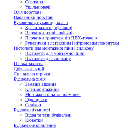
Серпянки
Ущільнювачі
Олія побутова
Паяльники побутові
Рукавички, рукавиці, краги
Краги захисні, рукавиці
Перчатки теплі, шкіряні
Перчатки трикотажні з ПВХ-точкою
Рукавички з латексним і нітриловим покриттям
Пістолети для монтажної піни і силікону
Пістолети для монтажної піни
Пістолети для силікону
Плівка захисна
Дріт в'язальний
Сигнальна стрічка
Будівельна хімія
Замазка віконна
Клей монтажний
Монтажна піна та промивка
Рідкі цвяхи
Силікон
Будівельні ємності
Відра та тази будівельні
Кюветки
Будівельне кріплення