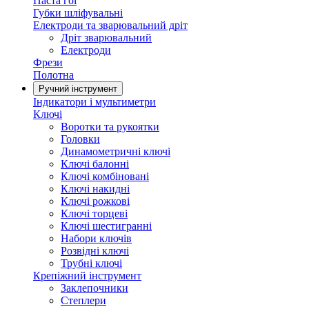
Паста гоі
Губки шліфувальні
Електроди та зварювальний дріт
Дріт зварювальний
Електроди
Фрези
Полотна
Ручний інструмент
Індикатори і мультиметри
Ключі
Воротки та рукоятки
Головки
Динамометричні ключі
Ключі балонні
Ключі комбіновані
Ключі накидні
Ключі рожкові
Ключі торцеві
Ключі шестигранні
Набори ключів
Розвідні ключі
Трубні ключі
Крепіжний інструмент
Заклепочники
Степлери