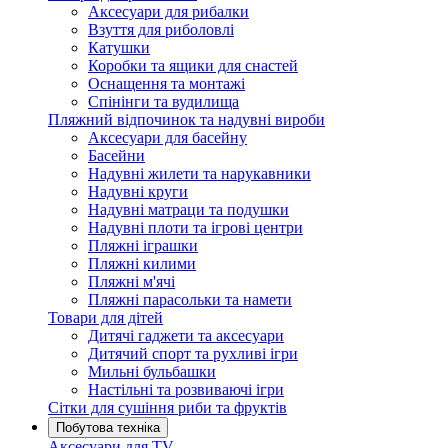
Аксесуари для рибалки
Взуття для риболовлі
Катушки
Коробки та ящики для снастей
Оснащення та монтажі
Спінінги та вудилища
Пляжний відпочинок та надувні вироби
Аксесуари для басейну
Басейни
Надувні жилети та нарукавники
Надувні круги
Надувні матраци та подушки
Надувні плоти та ігрові центри
Пляжні іграшки
Пляжні килими
Пляжні м'ячі
Пляжні парасольки та намети
Товари для дітей
Дитячі гаджети та аксесуари
Дитячий спорт та рухливі ігри
Мильні бульбашки
Настільні та розвиваючі ігри
Сітки для сушіння риби та фруктів
Побутова техніка
Аксесуари для TV