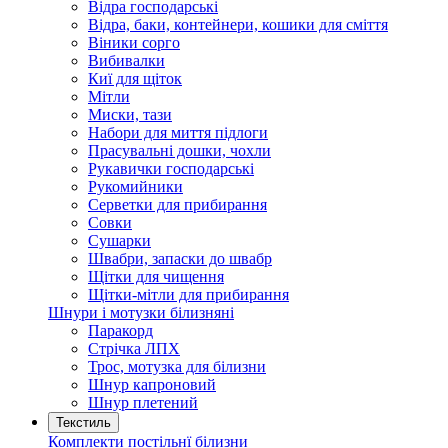
Відра господарські
Відра, баки, контейнери, кошики для сміття
Віники сорго
Вибивалки
Киї для щіток
Мітли
Миски, тази
Набори для миття підлоги
Прасувальні дошки, чохли
Рукавички господарські
Рукомийники
Серветки для прибирання
Совки
Сушарки
Швабри, запаски до швабр
Щітки для чищення
Щітки-мітли для прибирання
Шнури і мотузки білизняні
Паракорд
Стрічка ЛПХ
Трос, мотузка для білизни
Шнур капроновий
Шнур плетений
Текстиль
Комплекти постільнї білизни