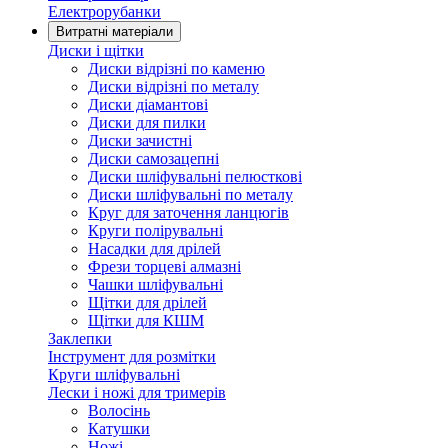
Електрорубанки
Витратні матеріали
Диски і щітки
Диски відрізні по каменю
Диски відрізні по металу
Диски діамантові
Диски для пилки
Диски зачистні
Диски самозацепні
Диски шліфувальні пелюсткові
Диски шліфувальні по металу
Круг для заточення ланцюгів
Круги полірувальні
Насадки для дрілей
Фрези торцеві алмазні
Чашки шліфувальні
Щітки для дрілей
Щітки для КШМ
Заклепки
Інструмент для розмітки
Круги шліфувальні
Лески і ножі для тримерів
Волосінь
Катушки
Ножі