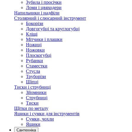
Зубила і просічки
Ломи і цвяходери
Напильники і надфіли
Столярний і слюсарний інструмент
Бокорізи
Довгогубці та круглогубці
Кліщі
Мітчики і плашки
Ножиці
Ножовки
Плоскогубці
Рубанки
Стаместки
Стусла
Труборізи
Щіпці
Тиски і струбниці
Зйомники
Струбниці
Тиски
Щітки по металу
Ящики і сумки для інструментів
Сумки, чохли
Ящики
Сантехніка