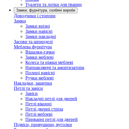
Туалети та лотки для тварин
Замки, фурнітура, скобяні вироби
Доводчики і стопори
Замки
Замки врізні
Замки навісні
Замки накладні
Засови та шпинделі
Меблева фурнітура
Вішалки-гачки
Замки меблеві
Колеса та ніжки меблеві
Направляючі та амортизатори
Полиці навісні
Ручки меблеві
Накладки, защепки
Петлі та завіси
Завіси
Накладні петлі для дверей
Петлі віконні
Петлі дверні стріла
Петлі меблеві
Приварні петлі для дверей
Підвіси, провушини, вуголки