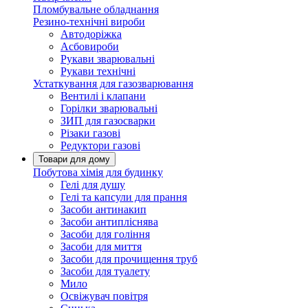
Пломбувальне обладнання
Резино-технічні вироби
Автодоріжка
Асбовироби
Рукави зварювальні
Рукави технічні
Устаткування для газозварювання
Вентилі і клапани
Горілки зварювальні
ЗИП для газосварки
Різаки газові
Редуктори газові
Товари для дому
Побутова хімія для будинку
Гелі для душу
Гелі та капсули для прання
Засоби антинакип
Засоби антипліснява
Засоби для гоління
Засоби для миття
Засоби для прочищення труб
Засоби для туалету
Мило
Освіжувач повітря