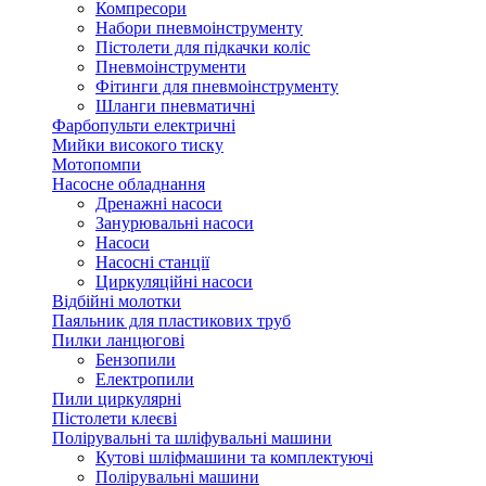
Компресори
Набори пневмоінструменту
Пістолети для підкачки коліс
Пневмоінструменти
Фітинги для пневмоінструменту
Шланги пневматичні
Фарбопульти електричні
Мийки високого тиску
Мотопомпи
Насосне обладнання
Дренажні насоси
Занурювальні насоси
Насоси
Насосні станції
Циркуляційні насоси
Відбійні молотки
Паяльник для пластикових труб
Пилки ланцюгові
Бензопили
Електропили
Пили циркулярні
Пістолети клеєві
Полірувальні та шліфувальні машини
Кутові шліфмашини та комплектуючі
Полірувальні машини