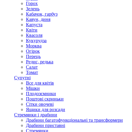
Горох
Зелень
Кабачок, гарбуз
Кавун, диня
Капуста
Квіти
Квасоля
Кукурудза
Морква
Огірок
Перець
Редис, редька
Салат
Томат
Супутні
Все для квітів
Мішки
Плодозємники
Поштові скриньки
Сітки овочеві
Ящики для розсади
Стремянки і драбини
Драбини багатофункціональні та трансформери
Драбини приставні
Стремянки