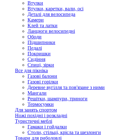
Втулки
Втулки, каретки, вали, осі
Деталі для велосипеда
Камери
Клей та латки
Ланцюги велосипедні
Ободи
Підшипники
Педалі
Покришки
Сидіння
Спиці, зірки
Все для пікніка
Газові балони
Газові горілки
Деревне вугілля та пов'язане з ними
Мангали
Решітки, шампури, триноги
Термосумки
Для занять спортом
Ножі похідні і розкладні
Туристичні меблі
Гамаки і гойдалки
Столи, стільці, крісла та шезлонги
Товари для риболовлі