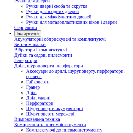
Ручки для дверей
Ручки дверні скоба та скрутка
Ручки для вхідних дверей
Ручки для міжкімнатних дверей
Ручки для металопластикових вікон і дверей
Серцевини
Інструменти
Акумуляторні обприскувачі та комплектуючі
Бетономішалки
Вібратори і комплектуючі
Дуйки та садові пилесмокти
Генератори
Дрілі, шуроповерти, перфоратори
Аксесуари до дрилі, шуруповерту, перфоратори,
гравера
Гайковерти
Гравер
Дрілі
Дрілі ударні
Перфоратори
Шуруповерти акумуляторні
Шуруповерти мережеві
Вимірювальна техніка
Компресори та пневмоінструменти
Комплектуючі до пневмоінструменту