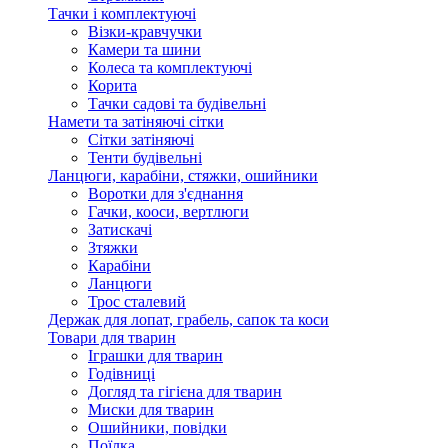
Тачки і комплектуючі
Візки-кравчучки
Камери та шини
Колеса та комплектуючі
Корита
Тачки садові та будівельні
Намети та затіняючі сітки
Сітки затіняючі
Тенти будівельні
Ланцюги, карабіни, стяжки, ошийники
Воротки для з'єднання
Гачки, кооси, вертлюги
Затискачі
Зтяжки
Карабіни
Ланцюги
Трос сталевий
Держак для лопат, грабель, сапок та коси
Товари для тварин
Іграшки для тварин
Годівниці
Догляд та гігієна для тварин
Миски для тварин
Ошийники, повідки
Поїлка