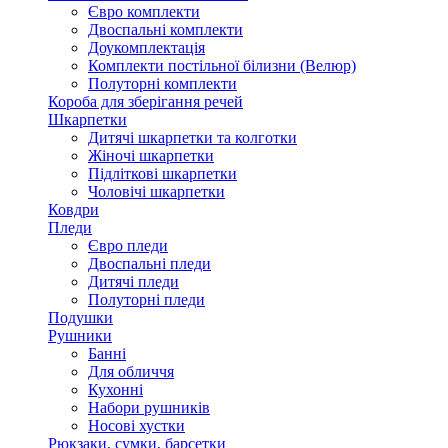
Євро комплекти
Двоспальні комплекти
Доукомплектація
Комплекти постільної білизни (Велюр)
Полуторні комплекти
Короба для зберігання речей
Шкарпетки
Дитячі шкарпетки та колготки
Жіночі шкарпетки
Підліткові шкарпетки
Чоловічі шкарпетки
Ковдри
Пледи
Євро пледи
Двоспальні пледи
Дитячі пледи
Полуторні пледи
Подушки
Рушники
Банні
Для обличчя
Кухонні
Набори рушників
Носові хустки
Рюкзаки, сумки, барсетки