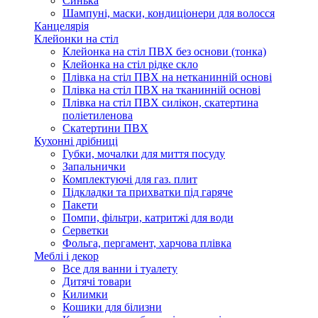
Синька
Шампуні, маски, кондиціонери для волосся
Канцелярія
Клейонки на стіл
Клейонка на стіл ПВХ без основи (тонка)
Клейонка на стіл рідке скло
Плівка на стіл ПВХ на нетканинній основі
Плівка на стіл ПВХ на тканинній основі
Плівка на стіл ПВХ силікон, скатертина
поліетиленова
Скатертини ПВХ
Кухонні дрібниці
Губки, мочалки для миття посуду
Запальнички
Комплектуючі для газ. плит
Підкладки та прихватки під гаряче
Пакети
Помпи, фільтри, катритжі для води
Серветки
Фольга, пергамент, харчова плівка
Меблі і декор
Все для ванни і туалету
Дитячі товари
Килимки
Кошики для білизни