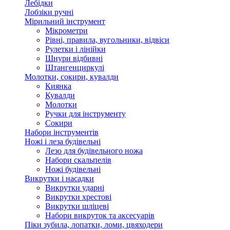
Лебідки
Лобзіки ручні
Мірильний інструмент
Мікрометри
Рівні, правила, вугольники, відвіси
Рулетки і лінійки
Шнури відбивні
Штангенциркулі
Молотки, сокири, кувалди
Киянка
Кувалди
Молотки
Ручки для інструменту
Сокири
Набори інструментів
Ножі і леза будівельні
Лезо для будівельного ножа
Набори скальпелів
Ножі будівельні
Викрутки і насадки
Викрутки ударні
Викрутки хрестові
Викрутки шліцеві
Набори викруток та аксесуарів
Піки зубила, лопатки, ломи, цвяходери