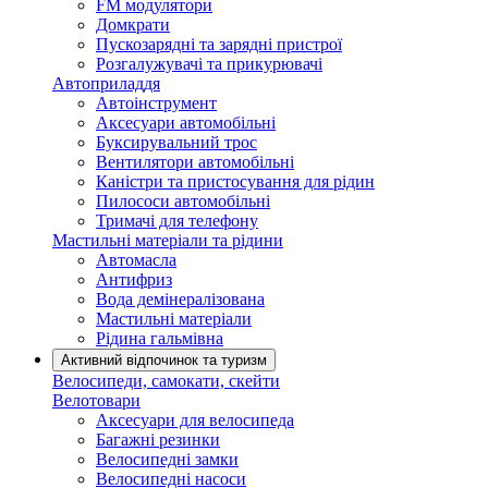
FM модулятори
Домкрати
Пускозарядні та зарядні пристрої
Розгалужувачі та прикурювачі
Автоприладдя
Автоінструмент
Аксесуари автомобільні
Буксирувальний трос
Вентилятори автомобільні
Каністри та пристосування для рідин
Пилососи автомобільні
Тримачі для телефону
Мастильні матеріали та рідини
Автомасла
Антифриз
Вода демінералізована
Мастильні матеріали
Рідина гальмівна
Активний відпочинок та туризм
Велосипеди, самокати, скейти
Велотовари
Аксесуари для велосипеда
Багажні резинки
Велосипедні замки
Велосипедні насоси