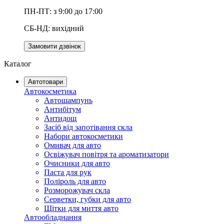
ПН-ПТ: з 9:00 до 17:00
СБ-НД: вихідний
Замовити дзвінок
Каталог
Автотовари
Автокосметика
Автошампунь
Антибітум
Антидощ
Засіб від запотівання скла
Набори автокосметики
Омивач для авто
Освіжувач повітря та ароматизатори
Очисники для авто
Паста для рук
Поліроль для авто
Розморожувач скла
Серветки, губки для авто
Щітки для миття авто
Автообладнання