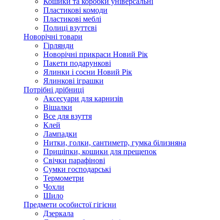
Кошики та коробки універсальні
Пластикові комоди
Пластикові меблі
Полиці взуттєві
Новорічні товари
Гірлянди
Новорічні прикраси Новий Рік
Пакети подарункові
Ялинки і сосни Новий Рік
Ялинкові іграшки
Потрібні дрібниці
Аксесуари для карнизів
Вішалки
Все для взуття
Клей
Лампадки
Нитки, голки, сантиметр, гумка білизняна
Прищіпки, кошики для прещепок
Свічки парафінові
Сумки господарські
Термометри
Чохли
Шило
Предмети особистої гігієни
Дзеркала