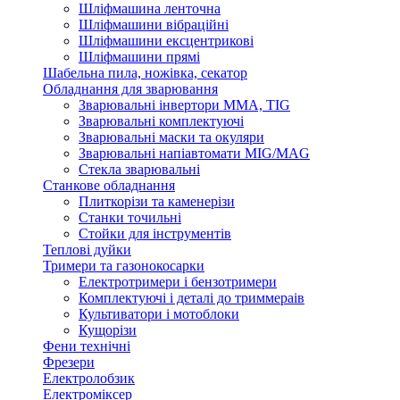
Шліфмашина ленточна
Шліфмашини вібраційні
Шліфмашини ексцентрикові
Шліфмашини прямі
Шабельна пила, ножівка, секатор
Обладнання для зварювання
Зварювальні інвертори ММА, TIG
Зварювальні комплектуючі
Зварювальні маски та окуляри
Зварювальні напіавтомати MIG/MAG
Стекла зварювальні
Станкове обладнання
Плиткорізи та каменерізи
Станки точильні
Стойки для інструментів
Теплові дуйки
Тримери та газонокосарки
Електротримери і бензотримери
Комплектуючі і деталі до триммераів
Культиватори і мотоблоки
Кущорізи
Фени технічні
Фрезери
Електролобзик
Електроміксер