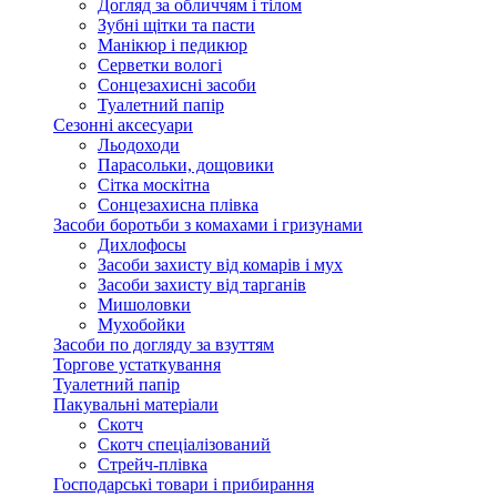
Догляд за обличчям і тілом
Зубні щітки та пасти
Манікюр і педикюр
Серветки вологі
Сонцезахисні засоби
Туалетний папір
Сезонні аксесуари
Льодоходи
Парасольки, дощовики
Сітка москітна
Сонцезахисна плівка
Засоби боротьби з комахами і гризунами
Дихлофосы
Засоби захисту від комарів і мух
Засоби захисту від тарганів
Мишоловки
Мухобойки
Засоби по догляду за взуттям
Торгове устаткування
Туалетний папір
Пакувальні матеріали
Скотч
Скотч спеціалізований
Стрейч-плівка
Господарські товари і прибирання