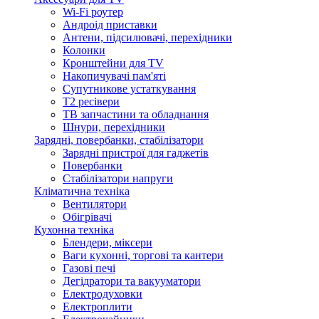
Wi-Fi роутер
Андроід приставки
Антени, підсилювачі, перехідники
Колонки
Кронштейни для TV
Накопичувачі пам'яті
Супутникове устаткування
Т2 ресівери
ТВ запчастини та обладнання
Шнури, перехідники
Зарядні, повербанки, стабілізатори
Зарядні пристрої для гаджетів
Повербанки
Стабілізатори напруги
Кліматична техніка
Вентилятори
Обігрівачі
Кухонна техніка
Блендери, міксери
Ваги кухонні, торгові та кантери
Газові печі
Дегідратори та вакууматори
Електродуховки
Електроплити