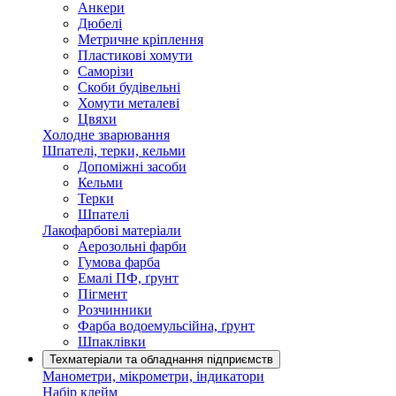
Анкери
Дюбелі
Метричне кріплення
Пластикові хомути
Саморізи
Скоби будівельні
Хомути металеві
Цвяхи
Холодне зварювання
Шпателі, терки, кельми
Допоміжні засоби
Кельми
Терки
Шпателі
Лакофарбові матеріали
Аерозольні фарби
Гумова фарба
Емалі ПФ, ґрунт
Пігмент
Розчинники
Фарба водоемульсійна, ґрунт
Шпаклівки
Техматеріали та обладнання підприємств
Манометри, мікрометри, індикатори
Набір клейм