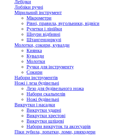
Лебідки
Лобзіки ручні
Мірильний інструмент
Мікрометри
Рівні, правила, вугольники, відвіси
Рулетки і лінійки
Шнури відбивні
Штангенциркулі
Молотки, сокири, кувалди
Киянка
Кувалди
Молотки
Ручки для інструменту
Сокири
Набори інструментів
Ножі і леза будівельні
Лезо для будівельного ножа
Набори скальпелів
Ножі будівельні
Викрутки і насадки
Викрутки ударні
Викрутки хрестові
Викрутки шліцеві
Набори викруток та аксесуарів
Піки зубила, лопатки, ломи, цвяходери