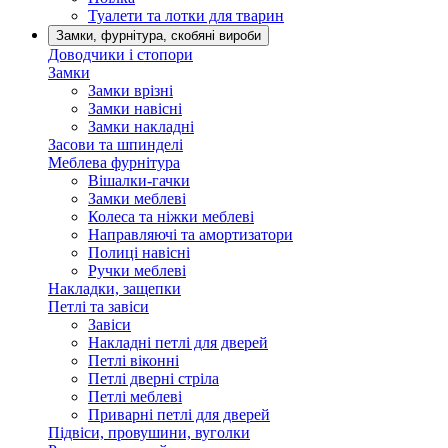
Туалети та лотки для тварин
Замки, фурнітура, скобяні вироби
Доводчики і стопори
Замки
Замки врізні
Замки навісні
Замки накладні
Засови та шпинделі
Меблева фурнітура
Вішалки-гачки
Замки меблеві
Колеса та ніжки меблеві
Направляючі та амортизатори
Полиці навісні
Ручки меблеві
Накладки, защепки
Петлі та завіси
Завіси
Накладні петлі для дверей
Петлі віконні
Петлі дверні стріла
Петлі меблеві
Приварні петлі для дверей
Підвіси, провушини, вуголки