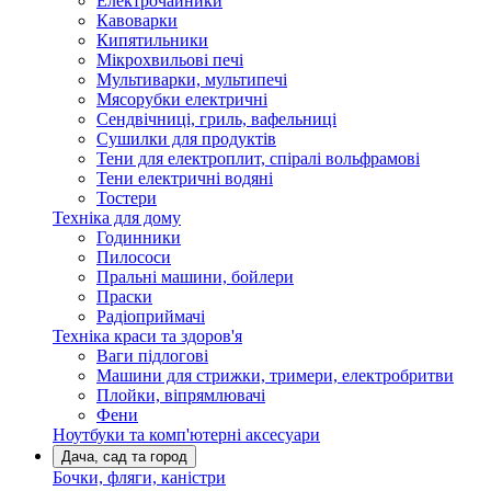
Електрочайники
Кавоварки
Кипятильники
Мікрохвильові печі
Мультиварки, мультипечі
Мясорубки електричні
Сендвічниці, гриль, вафельниці
Сушилки для продуктів
Тени для електроплит, спіралі вольфрамові
Тени електричні водяні
Тостери
Техніка для дому
Годинники
Пилососи
Пральні машини, бойлери
Праски
Радіоприймачі
Техніка краси та здоров'я
Ваги підлогові
Машини для стрижки, тримери, електробритви
Плойки, віпрямлювачі
Фени
Ноутбуки та комп'ютерні аксесуари
Дача, сад та город
Бочки, фляги, каністри