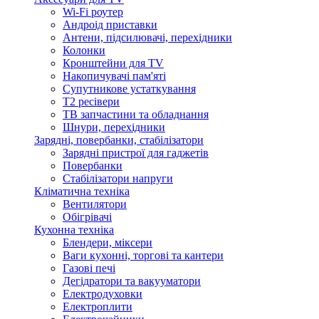
Wi-Fi роутер
Андроід приставки
Антени, підсилювачі, перехідники
Колонки
Кронштейни для TV
Накопичувачі пам'яті
Супутникове устаткування
Т2 ресівери
ТВ запчастини та обладнання
Шнури, перехідники
Зарядні, повербанки, стабілізатори
Зарядні пристрої для гаджетів
Повербанки
Стабілізатори напруги
Кліматична техніка
Вентилятори
Обігрівачі
Кухонна техніка
Блендери, міксери
Ваги кухонні, торгові та кантери
Газові печі
Дегідратори та вакууматори
Електродуховки
Електроплити