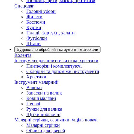
Шоломи, щити, маски, протигази
Спецодяг
Головні убори
Жилети
Костюми
Куртки
Плащі, фартухи, халати
Футболки
Штани
Будівельно-обробний інструмент і матеріали
Ізолента
Інструмент для плитки та скла, хрестики
Плиткорізи і комплектуючі
Склорізи та допоміжні інструменти
Хрестики
Інструмент малярний
Валики
Запаски на валик
Ковші малярні
Пензлі
Ручки для валика
Щітки побілочні
Малярні стрічки, серпянки, ущільнювачі
Малярні стрічки
Обивка для дверей