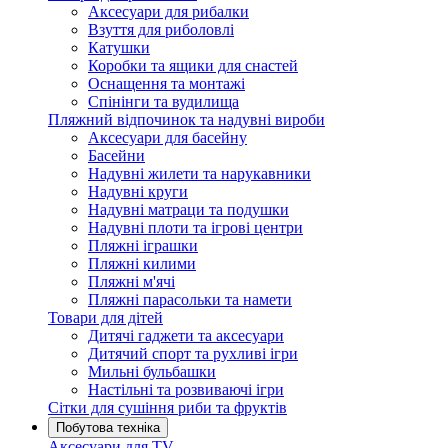
Аксесуари для рибалки
Взуття для риболовлі
Катушки
Коробки та ящики для снастей
Оснащення та монтажі
Спінінги та вудилища
Пляжний відпочинок та надувні вироби
Аксесуари для басейну
Басейни
Надувні жилети та нарукавники
Надувні круги
Надувні матраци та подушки
Надувні плоти та ігрові центри
Пляжні іграшки
Пляжні килими
Пляжні м'ячі
Пляжні парасольки та намети
Товари для дітей
Дитячі гаджети та аксесуари
Дитячий спорт та рухливі ігри
Мильні бульбашки
Настільні та розвиваючі ігри
Сітки для сушіння риби та фруктів
Побутова техніка
Аксесуари для TV