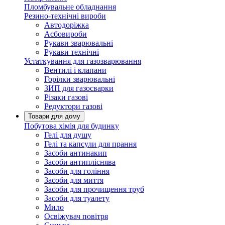
Пломбувальне обладнання
Резино-технічні вироби
Автодоріжка
Асбовироби
Рукави зварювальні
Рукави технічні
Устаткування для газозварювання
Вентилі і клапани
Горілки зварювальні
ЗИП для газосварки
Різаки газові
Редуктори газові
Товари для дому
Побутова хімія для будинку
Гелі для душу
Гелі та капсули для прання
Засоби антинакип
Засоби антипліснява
Засоби для гоління
Засоби для миття
Засоби для прочищення труб
Засоби для туалету
Мило
Освіжувач повітря