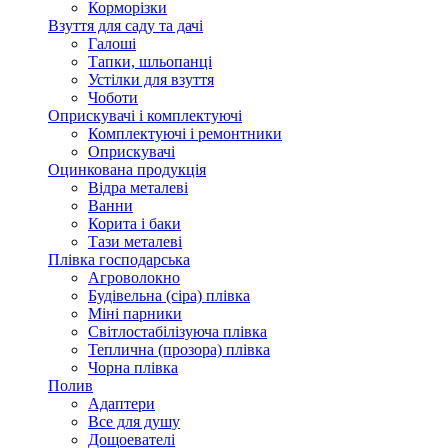
Корморізки
Взуття для саду та дачі
Галоші
Тапки, шльопанці
Устілки для взуття
Чоботи
Оприскувачі і комплектуючі
Комплектуючі і ремонтники
Оприскувачі
Оцинкована продукція
Відра металеві
Ванни
Корита і баки
Тази металеві
Плівка господарська
Агроволокно
Будівельна (сіра) плівка
Міні парники
Світлостабілізуюча плівка
Теплична (прозора) плівка
Чорна плівка
Полив
Адаптери
Все для душу
Дощоевателі