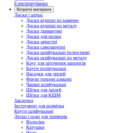
Електрорубанки
Витратні матеріали
Диски і щітки
Диски відрізні по каменю
Диски відрізні по металу
Диски діамантові
Диски для пилки
Диски зачистні
Диски самозацепні
Диски шліфувальні пелюсткові
Диски шліфувальні по металу
Круг для заточення ланцюгів
Круги полірувальні
Насадки для дрілей
Фрези торцеві алмазні
Чашки шліфувальні
Щітки для дрілей
Щітки для КШМ
Заклепки
Інструмент для розмітки
Круги шліфувальні
Лески і ножі для тримерів
Волосінь
Катушки
Ножі