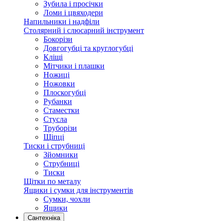
Зубила і просічки
Ломи і цвяходери
Напильники і надфіли
Столярний і слюсарний інструмент
Бокорізи
Довгогубці та круглогубці
Кліщі
Мітчики і плашки
Ножиці
Ножовки
Плоскогубці
Рубанки
Стаместки
Стусла
Труборізи
Щіпці
Тиски і струбниці
Зйомники
Струбниці
Тиски
Щітки по металу
Ящики і сумки для інструментів
Сумки, чохли
Ящики
Сантехніка