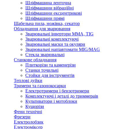
Шліфмашина ленточна
Шліфмашини вібраційні
Шліфмашини ексцентрикові
Шліфмашини прямі
Шабельна пила, ножівка, секатор
Обладнання для зварювання
Зварювальні інвертори ММА, TIG
Зварювальні комплектуючі
Зварювальні маски та окуляри
Зварювальні напіавтомати MIG/MAG
Стекла зварювальні
Станкове обладнання
Плиткорізи та каменерізи
Станки точильні
Стойки для інструментів
Теплові дуйки
Тримери та газонокосарки
Електротримери і бензотримери
Комплектуючі і деталі до триммераів
Культиватори і мотоблоки
Кущорізи
Фени технічні
Фрезери
Електролобзик
Електроміксер