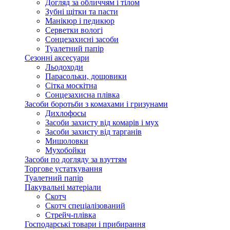
Догляд за обличчям і тілом
Зубні щітки та пасти
Манікюр і педикюр
Серветки вологі
Сонцезахисні засоби
Туалетний папір
Сезонні аксесуари
Льодоходи
Парасольки, дощовики
Сітка москітна
Сонцезахисна плівка
Засоби боротьби з комахами і гризунами
Дихлофосы
Засоби захисту від комарів і мух
Засоби захисту від тарганів
Мишоловки
Мухобойки
Засоби по догляду за взуттям
Торгове устаткування
Туалетний папір
Пакувальні матеріали
Скотч
Скотч спеціалізований
Стрейч-плівка
Господарські товари і прибирання