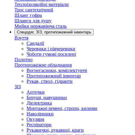
Теплоізоляційні матеріали
Трос сантехнічний
Шланг гофра
Шланги для душу
Мийки нержавіюча сталь
Спецодяг, ЗІЗ, протипожежний інвентарь
Взуття
Сандалії
Черевики і півчеревики
Чоботи гумові посилені
Полотно
Протипожежне обладнання
Вогнегасники, комплектуючі
Протипожежний інвентар
Рукав, ствол, гідранти
ЗІЗ
Аптечки
Беруші, навушники
Діелектрика
Монтажні ремені, стропи, килими
Наколінники
Окуляри
Респіратори
Рукавички, рукавиці, краги