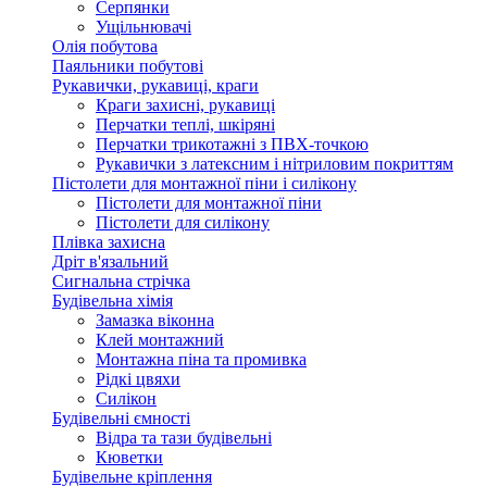
Серпянки
Ущільнювачі
Олія побутова
Паяльники побутові
Рукавички, рукавиці, краги
Краги захисні, рукавиці
Перчатки теплі, шкіряні
Перчатки трикотажні з ПВХ-точкою
Рукавички з латексним і нітриловим покриттям
Пістолети для монтажної піни і силікону
Пістолети для монтажної піни
Пістолети для силікону
Плівка захисна
Дріт в'язальний
Сигнальна стрічка
Будівельна хімія
Замазка віконна
Клей монтажний
Монтажна піна та промивка
Рідкі цвяхи
Силікон
Будівельні ємності
Відра та тази будівельні
Кюветки
Будівельне кріплення