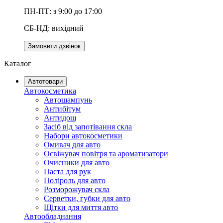
ПН-ПТ: з 9:00 до 17:00
СБ-НД: вихідний
Замовити дзвінок
Каталог
Автотовари
Автокосметика
Автошампунь
Антибітум
Антидощ
Засіб від запотівання скла
Набори автокосметики
Омивач для авто
Освіжувач повітря та ароматизатори
Очисники для авто
Паста для рук
Поліроль для авто
Розморожувач скла
Серветки, губки для авто
Щітки для миття авто
Автообладнання