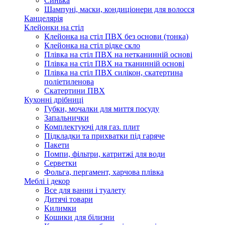
Синька
Шампуні, маски, кондиціонери для волосся
Канцелярія
Клейонки на стіл
Клейонка на стіл ПВХ без основи (тонка)
Клейонка на стіл рідке скло
Плівка на стіл ПВХ на нетканинній основі
Плівка на стіл ПВХ на тканинній основі
Плівка на стіл ПВХ силікон, скатертина
поліетиленова
Скатертини ПВХ
Кухонні дрібниці
Губки, мочалки для миття посуду
Запальнички
Комплектуючі для газ. плит
Підкладки та прихватки під гаряче
Пакети
Помпи, фільтри, катритжі для води
Серветки
Фольга, пергамент, харчова плівка
Меблі і декор
Все для ванни і туалету
Дитячі товари
Килимки
Кошики для білизни