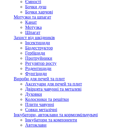
Ємності
Бочки душ
Бочки харчові
Мотузки та шпагат
Канат
Мотузка
Шпагат
Захист від шкідників
Інсектициди
Біодеструктор
Гербіциди
Протруйники
Регулятор росту
Родентициди
Фунгіциди
Вироби для печей та плит
Аксесуари для печей та плит
Двірцята чавунні та металеві
Духовки
Колосники та решітки
Плити чавунні
Совки металічні
Інкубатори, автоклави та кормозмільчувачі
Інкубатори та компоненти
Автоклави