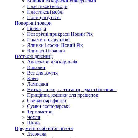
Кошики та коробки універсальні
Пластикові комоди
Пластикові меблі
Полиці взуттєві
Новорічні товари
Гірлянди
Новорічні прикраси Новий Рік
Пакети подарункові
Ялинки і сосни Новий Рік
Ялинкові іграшки
Потрібні дрібниці
Аксесуари для карнизів
Вішалки
Все для взуття
Клей
Лампадки
Нитки, голки, сантиметр, гумка білизняна
Прищіпки, кошики для прещепок
Свічки парафінові
Сумки господарські
Термометри
Чохли
Шило
Предмети особистої гігієни
Дзеркала