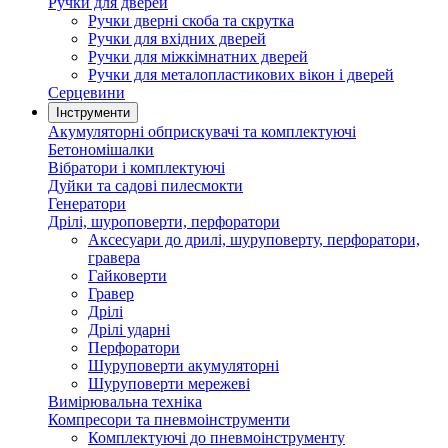
Ручки для дверей
Ручки дверні скоба та скрутка
Ручки для вхідних дверей
Ручки для міжкімнатних дверей
Ручки для металопластикових вікон і дверей
Серцевини
Інструменти
Акумуляторні обприскувачі та комплектуючі
Бетономішалки
Вібратори і комплектуючі
Дуйки та садові пилесмокти
Генератори
Дрілі, шуроповерти, перфоратори
Аксесуари до дрилі, шуруповерту, перфоратори,
гравера
Гайковерти
Гравер
Дрілі
Дрілі ударні
Перфоратори
Шуруповерти акумуляторні
Шуруповерти мережеві
Вимірювальна техніка
Компресори та пневмоінструменти
Комплектуючі до пневмоінструменту