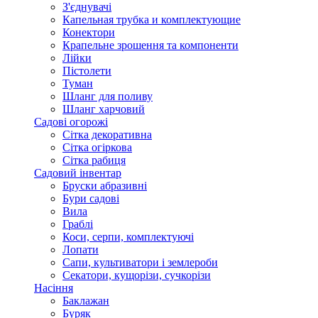
З'єднувачі
Капельная трубка и комплектующие
Конектори
Крапельне зрошення та компоненти
Лійки
Пістолети
Туман
Шланг для поливу
Шланг харчовий
Садові огорожі
Сітка декоративна
Сітка огіркова
Сітка рабиця
Садовий інвентар
Бруски абразивні
Бури садові
Вила
Граблі
Коси, серпи, комплектуючі
Лопати
Сапи, культиватори і землероби
Секатори, кущорізи, сучкорізи
Насіння
Баклажан
Буряк