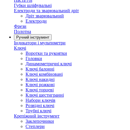
Паста гоі
Губки шліфувальні
Електроди та зварювальний дріт
Дріт зварювальний
Електроди
Фрези
Полотна
Ручний інструмент
Індикатори і мультиметри
Ключі
Воротки та рукоятки
Головки
Динамометричні ключі
Ключі балонні
Ключі комбіновані
Ключі накидні
Ключі рожкові
Ключі торцеві
Ключі шестигранні
Набори ключів
Розвідні ключі
Трубні ключі
Крепіжний інструмент
Заклепочники
Степлери