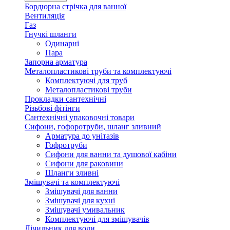
Бордюрна стрічка для ванної
Вентиляція
Газ
Гнучкі шланги
Одинарні
Пара
Запорна арматура
Металопластикові труби та комплектуючі
Комплектуючі для труб
Металопластикові труби
Прокладки сантехнічні
Різьбові фітінги
Сантехнічні упаковочні товари
Сифони, гофоротруби, шланг зливний
Арматура до унітазів
Гофротруби
Сифони для ванни та душової кабіни
Сифони для раковини
Шланги зливні
Змішувачі та комплектуючі
Змішувачі для ванни
Змішувачі для кухні
Змішувачі умивальник
Комплектуючі для змішувачів
Лічильник для води