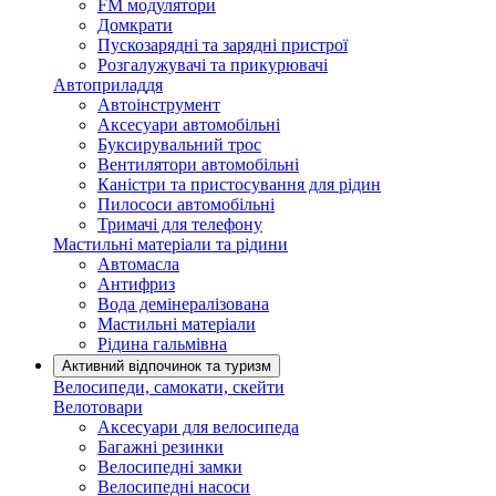
FM модулятори
Домкрати
Пускозарядні та зарядні пристрої
Розгалужувачі та прикурювачі
Автоприладдя
Автоінструмент
Аксесуари автомобільні
Буксирувальний трос
Вентилятори автомобільні
Каністри та пристосування для рідин
Пилососи автомобільні
Тримачі для телефону
Мастильні матеріали та рідини
Автомасла
Антифриз
Вода демінералізована
Мастильні матеріали
Рідина гальмівна
Активний відпочинок та туризм
Велосипеди, самокати, скейти
Велотовари
Аксесуари для велосипеда
Багажні резинки
Велосипедні замки
Велосипедні насоси