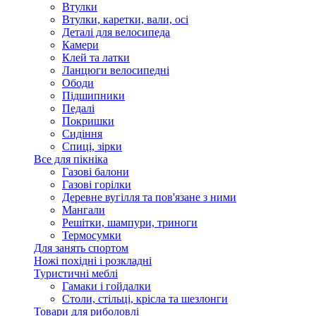
Втулки
Втулки, каретки, вали, осі
Деталі для велосипеда
Камери
Клей та латки
Ланцюги велосипедні
Ободи
Підшипники
Педалі
Покришки
Сидіння
Спиці, зірки
Все для пікніка
Газові балони
Газові горілки
Деревне вугілля та пов'язане з ними
Мангали
Решітки, шампури, триноги
Термосумки
Для занять спортом
Ножі похідні і розкладні
Туристичні меблі
Гамаки і гойдалки
Столи, стільці, крісла та шезлонги
Товари для риболовлі