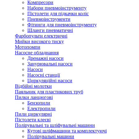
Компресори
Набори пневмоінструменту
Пістолети для підкачки коліс
Пневмоінструменти
Фітинги для пневмоінструменту
Шланги пневматичні
Фарбопульти електричні
Мийки високого тиску
Мотопомпи
Насосне обладнання
Дренажні насоси
Занурювальні насоси
Насоси
Насосні станції
Циркуляційні насоси
Відбійні молотки
Паяльник для пластикових труб
Пилки ланцюгові
Бензопили
Електропили
Пили циркулярні
Пістолети клеєві
Полірувальні та шліфувальні машини
Кутові шліфмашини та комплектуючі
Полірувальні машини