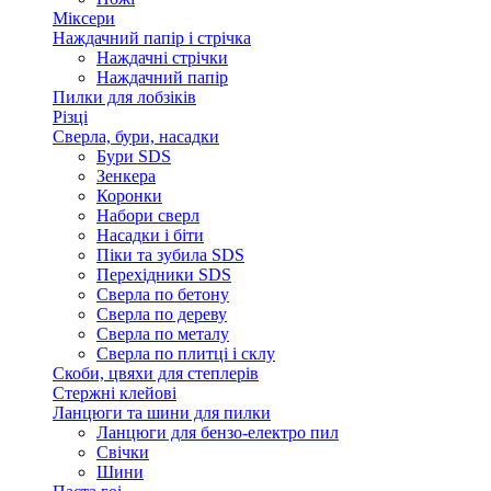
Міксери
Наждачний папір і стрічка
Наждачні стрічки
Наждачний папір
Пилки для лобзіків
Різці
Сверла, бури, насадки
Бури SDS
Зенкера
Коронки
Набори сверл
Насадки і біти
Піки та зубила SDS
Перехідники SDS
Сверла по бетону
Сверла по дереву
Сверла по металу
Сверла по плитці і склу
Скоби, цвяхи для степлерів
Стержні клейові
Ланцюги та шини для пилки
Ланцюги для бензо-електро пил
Свічки
Шини