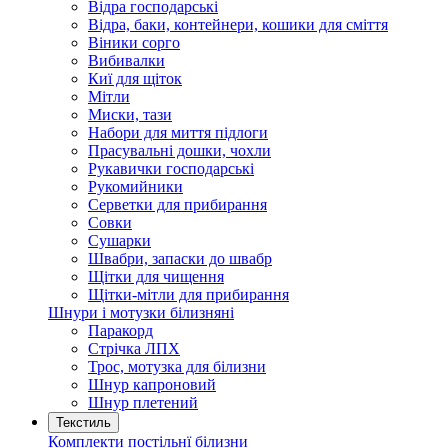
Відра господарські
Відра, баки, контейнери, кошики для сміття
Віники сорго
Вибивалки
Киї для щіток
Мітли
Миски, тази
Набори для миття підлоги
Прасувальні дошки, чохли
Рукавички господарські
Рукомийники
Серветки для прибирання
Совки
Сушарки
Швабри, запаски до швабр
Щітки для чищення
Щітки-мітли для прибирання
Шнури і мотузки білизняні
Паракорд
Стрічка ЛПХ
Трос, мотузка для білизни
Шнур капроновий
Шнур плетений
Текстиль
Комплекти постільнї білизни