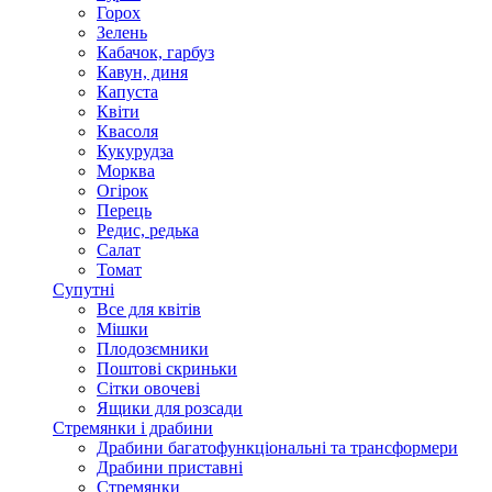
Горох
Зелень
Кабачок, гарбуз
Кавун, диня
Капуста
Квіти
Квасоля
Кукурудза
Морква
Огірок
Перець
Редис, редька
Салат
Томат
Супутні
Все для квітів
Мішки
Плодозємники
Поштові скриньки
Сітки овочеві
Ящики для розсади
Стремянки і драбини
Драбини багатофункціональні та трансформери
Драбини приставні
Стремянки