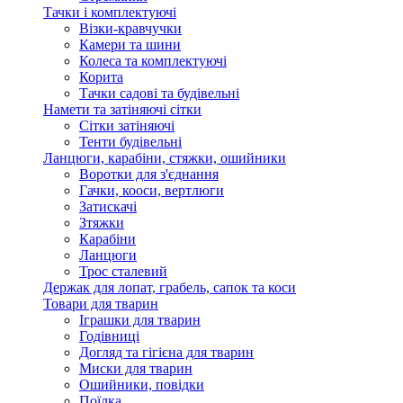
Тачки і комплектуючі
Візки-кравчучки
Камери та шини
Колеса та комплектуючі
Корита
Тачки садові та будівельні
Намети та затіняючі сітки
Сітки затіняючі
Тенти будівельні
Ланцюги, карабіни, стяжки, ошийники
Воротки для з'єднання
Гачки, кооси, вертлюги
Затискачі
Зтяжки
Карабіни
Ланцюги
Трос сталевий
Держак для лопат, грабель, сапок та коси
Товари для тварин
Іграшки для тварин
Годівниці
Догляд та гігієна для тварин
Миски для тварин
Ошийники, повідки
Поїлка