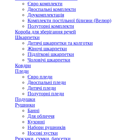
Євро комплекти
Двоспальні комплекти
Доукомплектація
Комплекти постільної білизни (Велюр)
Полуторні комплекти
Короба для зберігання речей
Шкарпетки
Дитячі шкарпетки та колготки
Жіночі шкарпетки
Підліткові шкарпетки
Чоловічі шкарпетки
Ковдри
Пледи
Євро пледи
Двоспальні пледи
Дитячі пледи
Полуторні пледи
Подушки
Рушники
Банні
Для обличчя
Кухонні
Набори рушників
Носові хустки
Рюкзаки, сумки, барсетки