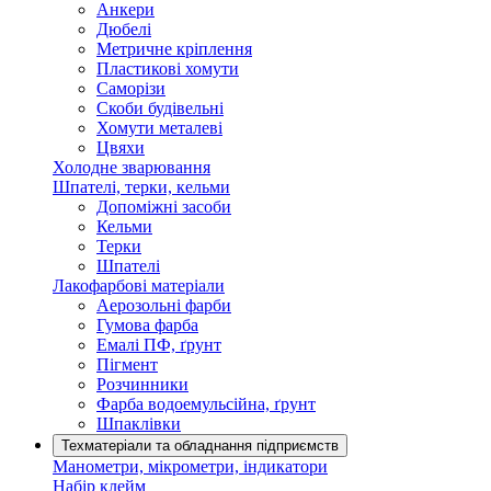
Анкери
Дюбелі
Метричне кріплення
Пластикові хомути
Саморізи
Скоби будівельні
Хомути металеві
Цвяхи
Холодне зварювання
Шпателі, терки, кельми
Допоміжні засоби
Кельми
Терки
Шпателі
Лакофарбові матеріали
Аерозольні фарби
Гумова фарба
Емалі ПФ, ґрунт
Пігмент
Розчинники
Фарба водоемульсійна, ґрунт
Шпаклівки
Техматеріали та обладнання підприємств
Манометри, мікрометри, індикатори
Набір клейм