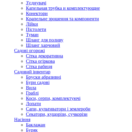
З'єднувачі
Капельная трубка и комплектующие
Конектори
Крапельне зрошення та компоненти
Лійки
Пістолети
Туман
Шланг для поливу
Шланг харчовий
Садові огорожі
Сітка декоративна
Сітка огіркова
Сітка рабиця
Садовий інвентар
Бруски абразивні
Бури садові
Вила
Граблі
Коси, серпи, комплектуючі
Лопати
Сапи, культиватори і землероби
Секатори, кущорізи, сучкорізи
Насіння
Баклажан
Буряк