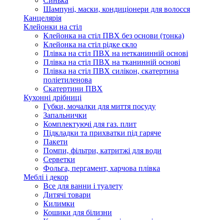
Синька
Шампуні, маски, кондиціонери для волосся
Канцелярія
Клейонки на стіл
Клейонка на стіл ПВХ без основи (тонка)
Клейонка на стіл рідке скло
Плівка на стіл ПВХ на нетканинній основі
Плівка на стіл ПВХ на тканинній основі
Плівка на стіл ПВХ силікон, скатертина
поліетиленова
Скатертини ПВХ
Кухонні дрібниці
Губки, мочалки для миття посуду
Запальнички
Комплектуючі для газ. плит
Підкладки та прихватки під гаряче
Пакети
Помпи, фільтри, катритжі для води
Серветки
Фольга, пергамент, харчова плівка
Меблі і декор
Все для ванни і туалету
Дитячі товари
Килимки
Кошики для білизни