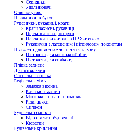
Серпянки
Ущільнювачі
Олія побутова
Паяльники побутові
Рукавички, рукавиці, краги
Краги захисні, рукавиці
Перчатки теплі, шкіряні
Перчатки трикотажні з ПВХ-точкою
Рукавички з латексним і нітриловим покриттям
Пістолети для монтажної піни і силікону
Пістолети для монтажної піни
Пістолети для силікону
Плівка захисна
Дріт в'язальний
Сигнальна стрічка
Будівельна хімія
Замазка віконна
Клей монтажний
Монтажна піна та промивка
Рідкі цвяхи
Силікон
Будівельні ємності
Відра та тази будівельні
Кюветки
Будівельне кріплення