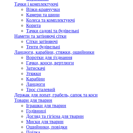
Тачки і комплектуючі
Візки-кравчучки
Камери та шини
Колеса та комплектуючі
Корита
Тачки садові та будівельні
Намети та затіняючі сітки
Сітки затіняючі
Тенти будівельні
Ланцюги, карабіни, стяжки, ошийники
Воротки для з'єднання
Гачки, кооси, вертлюги
Затискачі
Зтяжки
Карабіни
Ланцюги
Трос сталевий
Держак для лопат, грабель, сапок та коси
Товари для тварин
Іграшки для тварин
Годівниці
Догляд та гігієна для тварин
Миски для тварин
Ошийники, повідки
Поїлка