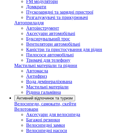
FM модулятори
Домкрати
Пускозарядні та зарядні пристрої
Розгалужувачі та прикурювачі
Автоприладдя
Автоінструмент
Аксесуари автомобільні
Буксирувальний трос
Вентилятори автомобільні
Каністри та пристосування для рідин
Пилососи автомобільні
Тримачі для телефону
Мастильні матеріали та рідини
Автомасла
Антифриз
Вода демінералізована
Мастильні матеріали
Рідина гальмівна
Активний відпочинок та туризм
Велосипеди, самокати, скейти
Велотовари
Аксесуари для велосипеда
Багажні резинки
Велосипедні замки
Велосипедні насоси