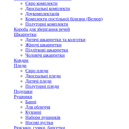
Євро комплекти
Двоспальні комплекти
Доукомплектація
Комплекти постільної білизни (Велюр)
Полуторні комплекти
Короба для зберігання речей
Шкарпетки
Дитячі шкарпетки та колготки
Жіночі шкарпетки
Підліткові шкарпетки
Чоловічі шкарпетки
Ковдри
Пледи
Євро пледи
Двоспальні пледи
Дитячі пледи
Полуторні пледи
Подушки
Рушники
Банні
Для обличчя
Кухонні
Набори рушників
Носові хустки
Рюкзаки, сумки, барсетки