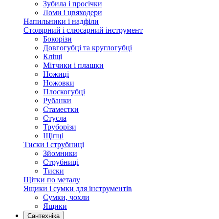
Зубила і просічки
Ломи і цвяходери
Напильники і надфіли
Столярний і слюсарний інструмент
Бокорізи
Довгогубці та круглогубці
Кліщі
Мітчики і плашки
Ножиці
Ножовки
Плоскогубці
Рубанки
Стаместки
Стусла
Труборізи
Щіпці
Тиски і струбниці
Зйомники
Струбниці
Тиски
Щітки по металу
Ящики і сумки для інструментів
Сумки, чохли
Ящики
Сантехніка