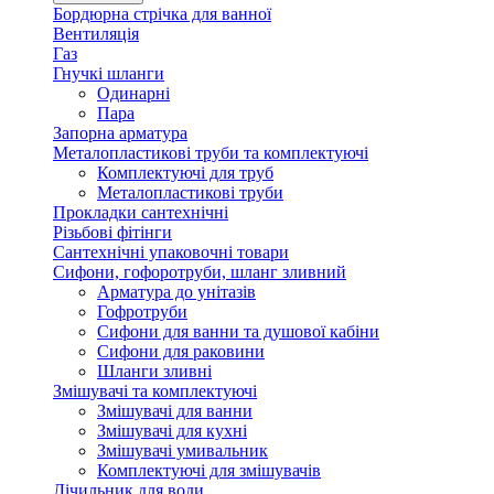
Бордюрна стрічка для ванної
Вентиляція
Газ
Гнучкі шланги
Одинарні
Пара
Запорна арматура
Металопластикові труби та комплектуючі
Комплектуючі для труб
Металопластикові труби
Прокладки сантехнічні
Різьбові фітінги
Сантехнічні упаковочні товари
Сифони, гофоротруби, шланг зливний
Арматура до унітазів
Гофротруби
Сифони для ванни та душової кабіни
Сифони для раковини
Шланги зливні
Змішувачі та комплектуючі
Змішувачі для ванни
Змішувачі для кухні
Змішувачі умивальник
Комплектуючі для змішувачів
Лічильник для води