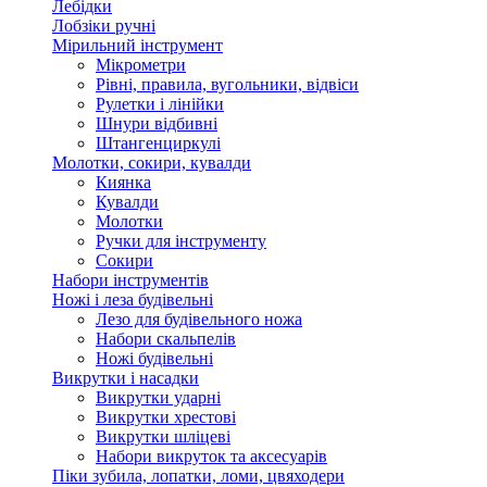
Лебідки
Лобзіки ручні
Мірильний інструмент
Мікрометри
Рівні, правила, вугольники, відвіси
Рулетки і лінійки
Шнури відбивні
Штангенциркулі
Молотки, сокири, кувалди
Киянка
Кувалди
Молотки
Ручки для інструменту
Сокири
Набори інструментів
Ножі і леза будівельні
Лезо для будівельного ножа
Набори скальпелів
Ножі будівельні
Викрутки і насадки
Викрутки ударні
Викрутки хрестові
Викрутки шліцеві
Набори викруток та аксесуарів
Піки зубила, лопатки, ломи, цвяходери