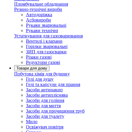
Пломбувальне обладнання
Резино-технічні вироби
Автодоріжка
Асбовироби
Рукави зварювальні
Рукави технічні
Устаткування для газозварювання
Вентилі і клапани
Горілки зварювальні
ЗИП для газосварки
Різаки газові
Редуктори газові
Товари для дому
Побутова хімія для будинку
Гелі для душу
Гелі та капсули для прання
Засоби антинакип
Засоби антипліснява
Засоби для гоління
Засоби для миття
Засоби для прочищення труб
Засоби для туалету
Мило
Освіжувач повітря