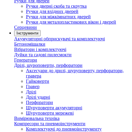
Ручки для дверей
Ручки дверні скоба та скрутка
Ручки для вхідних дверей
Ручки для міжкімнатних дверей
Ручки для металопластикових вікон і дверей
Серцевини
Інструменти
Акумуляторні обприскувачі та комплектуючі
Бетономішалки
Вібратори і комплектуючі
Дуйки та садові пилесмокти
Генератори
Дрілі, шуроповерти, перфоратори
Аксесуари до дрилі, шуруповерту, перфоратори,
гравера
Гайковерти
Гравер
Дрілі
Дрілі ударні
Перфоратори
Шуруповерти акумуляторні
Шуруповерти мережеві
Вимірювальна техніка
Компресори та пневмоінструменти
Комплектуючі до пневмоінструменту