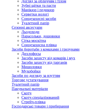
Догляд за обличчям і тілом
Зубні щітки та пасти
Манікюр і педикюр
Серветки вологі
Сонцезахисні засоби
Туалетний папір
Сезонні аксесуари
Льодоходи
Парасольки, дощовики
Сітка москітна
Сонцезахисна плівка
Засоби боротьби з комахами і гризунами
Дихлофосы
Засоби захисту від комарів і мух
Засоби захисту від тарганів
Мишоловки
Мухобойки
Засоби по догляду за взуттям
Торгове устаткування
Туалетний папір
Пакувальні матеріали
Скотч
Скотч спеціалізований
Стрейч-плівка
Господарські товари і прибирання