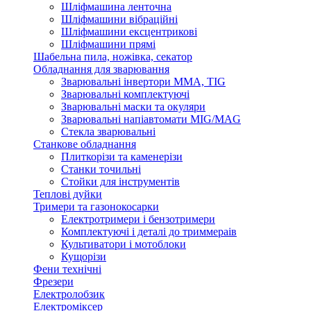
Шліфмашина ленточна
Шліфмашини вібраційні
Шліфмашини ексцентрикові
Шліфмашини прямі
Шабельна пила, ножівка, секатор
Обладнання для зварювання
Зварювальні інвертори ММА, TIG
Зварювальні комплектуючі
Зварювальні маски та окуляри
Зварювальні напіавтомати MIG/MAG
Стекла зварювальні
Станкове обладнання
Плиткорізи та каменерізи
Станки точильні
Стойки для інструментів
Теплові дуйки
Тримери та газонокосарки
Електротримери і бензотримери
Комплектуючі і деталі до триммераів
Культиватори і мотоблоки
Кущорізи
Фени технічні
Фрезери
Електролобзик
Електроміксер