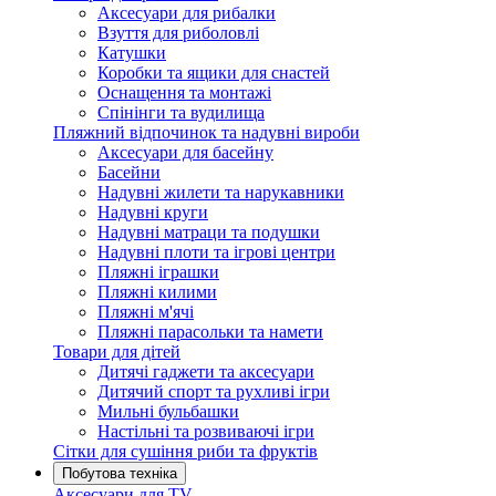
Аксесуари для рибалки
Взуття для риболовлі
Катушки
Коробки та ящики для снастей
Оснащення та монтажі
Спінінги та вудилища
Пляжний відпочинок та надувні вироби
Аксесуари для басейну
Басейни
Надувні жилети та нарукавники
Надувні круги
Надувні матраци та подушки
Надувні плоти та ігрові центри
Пляжні іграшки
Пляжні килими
Пляжні м'ячі
Пляжні парасольки та намети
Товари для дітей
Дитячі гаджети та аксесуари
Дитячий спорт та рухливі ігри
Мильні бульбашки
Настільні та розвиваючі ігри
Сітки для сушіння риби та фруктів
Побутова техніка
Аксесуари для TV