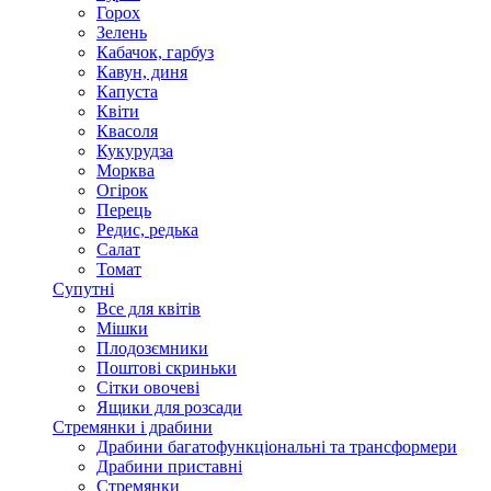
Горох
Зелень
Кабачок, гарбуз
Кавун, диня
Капуста
Квіти
Квасоля
Кукурудза
Морква
Огірок
Перець
Редис, редька
Салат
Томат
Супутні
Все для квітів
Мішки
Плодозємники
Поштові скриньки
Сітки овочеві
Ящики для розсади
Стремянки і драбини
Драбини багатофункціональні та трансформери
Драбини приставні
Стремянки