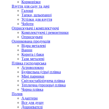
Корморізки
Взуття для саду та дачі
Галоші
Тапки, шльопанці
Устілки для взуття
Чоботи
Оприскувачі і комплектуючі
Комплектуючі і ремонтники
Оприскувачі
Оцинкована продукція
Відра металеві
Ванни
Корита і баки
Тази металеві
Плівка господарська
Агроволокно
Будівельна (сіра) плівка
Міні парники
Світлостабілізуюча плівка
Теплична (прозора) плівка
Чорна плівка
Полив
Адаптери
Все для душу
Дощоевателі