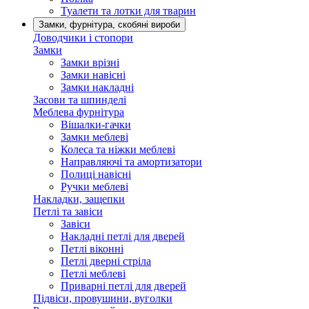
Туалети та лотки для тварин
Замки, фурнітура, скобяні вироби
Доводчики і стопори
Замки
Замки врізні
Замки навісні
Замки накладні
Засови та шпинделі
Меблева фурнітура
Вішалки-гачки
Замки меблеві
Колеса та ніжки меблеві
Направляючі та амортизатори
Полиці навісні
Ручки меблеві
Накладки, защепки
Петлі та завіси
Завіси
Накладні петлі для дверей
Петлі віконні
Петлі дверні стріла
Петлі меблеві
Приварні петлі для дверей
Підвіси, провушини, вуголки