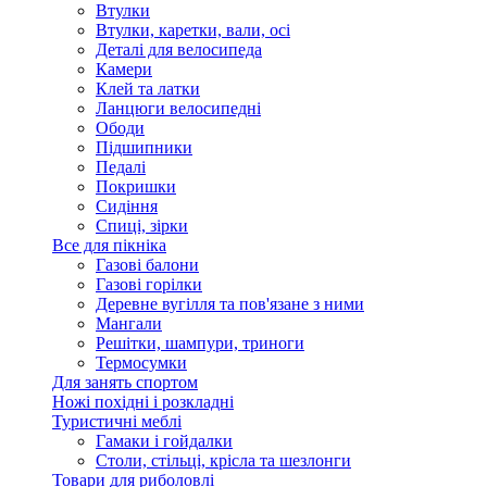
Втулки
Втулки, каретки, вали, осі
Деталі для велосипеда
Камери
Клей та латки
Ланцюги велосипедні
Ободи
Підшипники
Педалі
Покришки
Сидіння
Спиці, зірки
Все для пікніка
Газові балони
Газові горілки
Деревне вугілля та пов'язане з ними
Мангали
Решітки, шампури, триноги
Термосумки
Для занять спортом
Ножі похідні і розкладні
Туристичні меблі
Гамаки і гойдалки
Столи, стільці, крісла та шезлонги
Товари для риболовлі