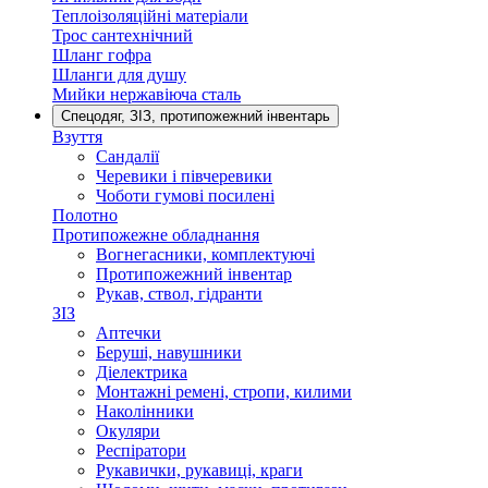
Теплоізоляційні матеріали
Трос сантехнічний
Шланг гофра
Шланги для душу
Мийки нержавіюча сталь
Спецодяг, ЗІЗ, протипожежний інвентарь
Взуття
Сандалії
Черевики і півчеревики
Чоботи гумові посилені
Полотно
Протипожежне обладнання
Вогнегасники, комплектуючі
Протипожежний інвентар
Рукав, ствол, гідранти
ЗІЗ
Аптечки
Беруші, навушники
Діелектрика
Монтажні ремені, стропи, килими
Наколінники
Окуляри
Респіратори
Рукавички, рукавиці, краги