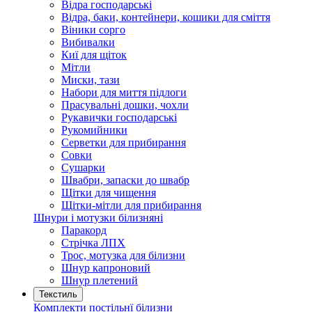
Відра господарські
Відра, баки, контейнери, кошики для сміття
Віники сорго
Вибивалки
Киї для щіток
Мітли
Миски, тази
Набори для миття підлоги
Прасувальні дошки, чохли
Рукавички господарські
Рукомийники
Серветки для прибирання
Совки
Сушарки
Швабри, запаски до швабр
Щітки для чищення
Щітки-мітли для прибирання
Шнури і мотузки білизняні
Паракорд
Стрічка ЛПХ
Трос, мотузка для білизни
Шнур капроновий
Шнур плетений
Текстиль
Комплекти постільнї білизни