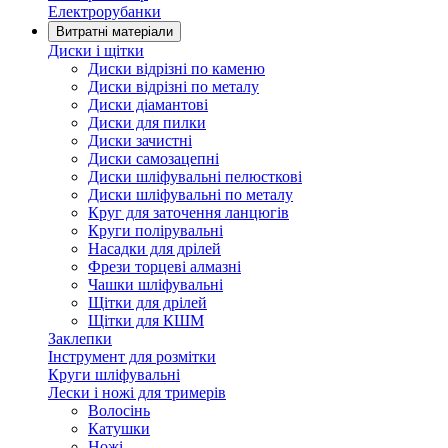
Електрорубанки
Витратні матеріали
Диски і щітки
Диски відрізні по каменю
Диски відрізні по металу
Диски діамантові
Диски для пилки
Диски зачистні
Диски самозацепні
Диски шліфувальні пелюсткові
Диски шліфувальні по металу
Круг для заточення ланцюгів
Круги полірувальні
Насадки для дрілей
Фрези торцеві алмазні
Чашки шліфувальні
Щітки для дрілей
Щітки для КШМ
Заклепки
Інструмент для розмітки
Круги шліфувальні
Лески і ножі для тримерів
Волосінь
Катушки
Ножі