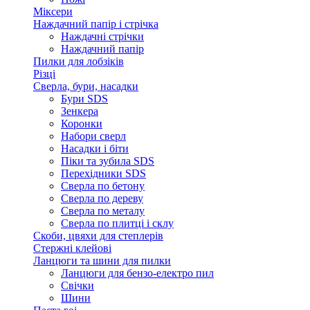
Міксери
Наждачний папір і стрічка
Наждачні стрічки
Наждачний папір
Пилки для лобзіків
Різці
Сверла, бури, насадки
Бури SDS
Зенкера
Коронки
Набори сверл
Насадки і біти
Піки та зубила SDS
Перехідники SDS
Сверла по бетону
Сверла по дереву
Сверла по металу
Сверла по плитці і склу
Скоби, цвяхи для степлерів
Стержні клейові
Ланцюги та шини для пилки
Ланцюги для бензо-електро пил
Свічки
Шини