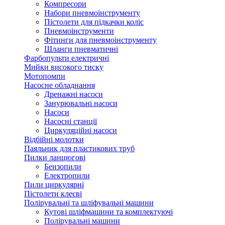
Компресори
Набори пневмоінструменту
Пістолети для підкачки коліс
Пневмоінструменти
Фітинги для пневмоінструменту
Шланги пневматичні
Фарбопульти електричні
Мийки високого тиску
Мотопомпи
Насосне обладнання
Дренажні насоси
Занурювальні насоси
Насоси
Насосні станції
Циркуляційні насоси
Відбійні молотки
Паяльник для пластикових труб
Пилки ланцюгові
Бензопили
Електропили
Пили циркулярні
Пістолети клеєві
Полірувальні та шліфувальні машини
Кутові шліфмашини та комплектуючі
Полірувальні машини