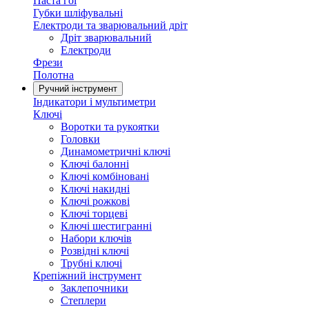
Паста гоі
Губки шліфувальні
Електроди та зварювальний дріт
Дріт зварювальний
Електроди
Фрези
Полотна
Ручний інструмент
Індикатори і мультиметри
Ключі
Воротки та рукоятки
Головки
Динамометричні ключі
Ключі балонні
Ключі комбіновані
Ключі накидні
Ключі рожкові
Ключі торцеві
Ключі шестигранні
Набори ключів
Розвідні ключі
Трубні ключі
Крепіжний інструмент
Заклепочники
Степлери