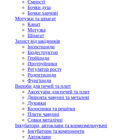
Ємності
Бочки душ
Бочки харчові
Мотузки та шпагат
Канат
Мотузка
Шпагат
Захист від шкідників
Інсектициди
Біодеструктор
Гербіциди
Протруйники
Регулятор росту
Родентициди
Фунгіциди
Вироби для печей та плит
Аксесуари для печей та плит
Двірцята чавунні та металеві
Духовки
Колосники та решітки
Плити чавунні
Совки металічні
Інкубатори, автоклави та кормозмільчувачі
Інкубатори та компоненти
Автоклави