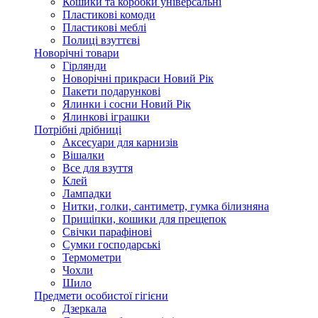
Кошики та коробки універсальні
Пластикові комоди
Пластикові меблі
Полиці взуттєві
Новорічні товари
Гірлянди
Новорічні прикраси Новий Рік
Пакети подарункові
Ялинки і сосни Новий Рік
Ялинкові іграшки
Потрібні дрібниці
Аксесуари для карнизів
Вішалки
Все для взуття
Клей
Лампадки
Нитки, голки, сантиметр, гумка білизняна
Прищіпки, кошики для прещепок
Свічки парафінові
Сумки господарські
Термометри
Чохли
Шило
Предмети особистої гігієни
Дзеркала