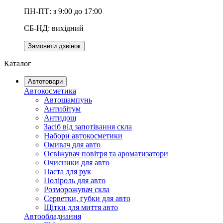
ПН-ПТ: з 9:00 до 17:00
СБ-НД: вихідний
Замовити дзвінок
Каталог
Автотовари
Автокосметика
Автошампунь
Антибітум
Антидощ
Засіб від запотівання скла
Набори автокосметики
Омивач для авто
Освіжувач повітря та ароматизатори
Очисники для авто
Паста для рук
Поліроль для авто
Розморожувач скла
Серветки, губки для авто
Щітки для миття авто
Автообладнання