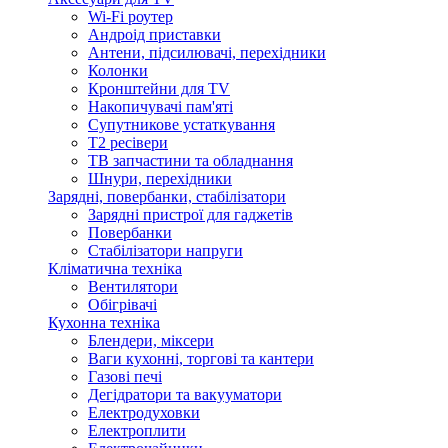
Wi-Fi роутер
Андроід приставки
Антени, підсилювачі, перехідники
Колонки
Кронштейни для TV
Накопичувачі пам'яті
Супутникове устаткування
Т2 ресівери
ТВ запчастини та обладнання
Шнури, перехідники
Зарядні, повербанки, стабілізатори
Зарядні пристрої для гаджетів
Повербанки
Стабілізатори напруги
Кліматична техніка
Вентилятори
Обігрівачі
Кухонна техніка
Блендери, міксери
Ваги кухонні, торгові та кантери
Газові печі
Дегідратори та вакууматори
Електродуховки
Електроплити