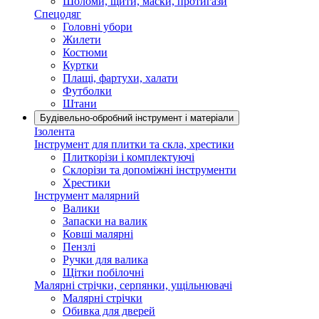
Шоломи, щити, маски, протигази
Спецодяг
Головні убори
Жилети
Костюми
Куртки
Плащі, фартухи, халати
Футболки
Штани
Будівельно-обробний інструмент і матеріали
Ізолента
Інструмент для плитки та скла, хрестики
Плиткорізи і комплектуючі
Склорізи та допоміжні інструменти
Хрестики
Інструмент малярний
Валики
Запаски на валик
Ковші малярні
Пензлі
Ручки для валика
Щітки побілочні
Малярні стрічки, серпянки, ущільнювачі
Малярні стрічки
Обивка для дверей