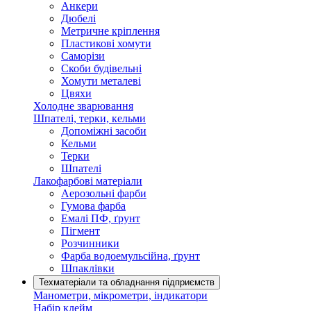
Анкери
Дюбелі
Метричне кріплення
Пластикові хомути
Саморізи
Скоби будівельні
Хомути металеві
Цвяхи
Холодне зварювання
Шпателі, терки, кельми
Допоміжні засоби
Кельми
Терки
Шпателі
Лакофарбові матеріали
Аерозольні фарби
Гумова фарба
Емалі ПФ, ґрунт
Пігмент
Розчинники
Фарба водоемульсійна, ґрунт
Шпаклівки
Техматеріали та обладнання підприємств
Манометри, мікрометри, індикатори
Набір клейм