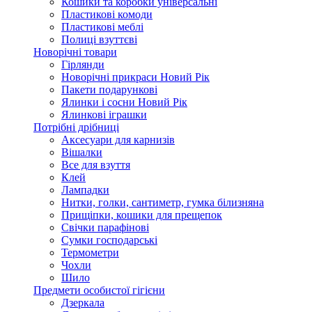
Кошики та коробки універсальні
Пластикові комоди
Пластикові меблі
Полиці взуттєві
Новорічні товари
Гірлянди
Новорічні прикраси Новий Рік
Пакети подарункові
Ялинки і сосни Новий Рік
Ялинкові іграшки
Потрібні дрібниці
Аксесуари для карнизів
Вішалки
Все для взуття
Клей
Лампадки
Нитки, голки, сантиметр, гумка білизняна
Прищіпки, кошики для прещепок
Свічки парафінові
Сумки господарські
Термометри
Чохли
Шило
Предмети особистої гігієни
Дзеркала