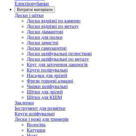
Електрорубанки
Витратні матеріали
Диски і щітки
Диски відрізні по каменю
Диски відрізні по металу
Диски діамантові
Диски для пилки
Диски зачистні
Диски самозацепні
Диски шліфувальні пелюсткові
Диски шліфувальні по металу
Круг для заточення ланцюгів
Круги полірувальні
Насадки для дрілей
Фрези торцеві алмазні
Чашки шліфувальні
Щітки для дрілей
Щітки для КШМ
Заклепки
Інструмент для розмітки
Круги шліфувальні
Лески і ножі для тримерів
Волосінь
Катушки
Ножі