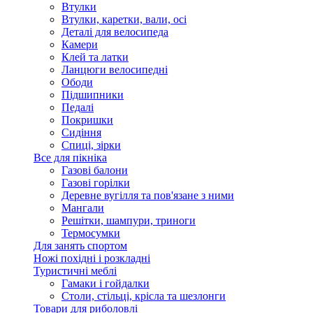
Втулки
Втулки, каретки, вали, осі
Деталі для велосипеда
Камери
Клей та латки
Ланцюги велосипедні
Ободи
Підшипники
Педалі
Покришки
Сидіння
Спиці, зірки
Все для пікніка
Газові балони
Газові горілки
Деревне вугілля та пов'язане з ними
Мангали
Решітки, шампури, триноги
Термосумки
Для занять спортом
Ножі похідні і розкладні
Туристичні меблі
Гамаки і гойдалки
Столи, стільці, крісла та шезлонги
Товари для риболовлі