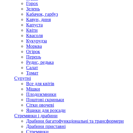
Горох
Зелень
Кабачок, гарбуз
Кавун, диня
Капуста
Квіти
Квасоля
Кукурудза
Морква
Огірок
Перець
Редис, редька
Салат
Томат
Супутні
Все для квітів
Мішки
Плодозємники
Поштові скриньки
Сітки овочеві
Ящики для розсади
Стремянки і драбини
Драбини багатофункціональні та трансформери
Драбини приставні
Стремянки