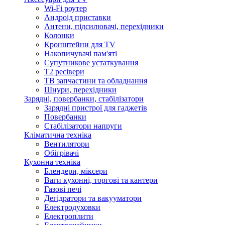
Wi-Fi роутер
Андроід приставки
Антени, підсилювачі, перехідники
Колонки
Кронштейни для TV
Накопичувачі пам'яті
Супутникове устаткування
Т2 ресівери
ТВ запчастини та обладнання
Шнури, перехідники
Зарядні, повербанки, стабілізатори
Зарядні пристрої для гаджетів
Повербанки
Стабілізатори напруги
Кліматична техніка
Вентилятори
Обігрівачі
Кухонна техніка
Блендери, міксери
Ваги кухонні, торгові та кантери
Газові печі
Дегідратори та вакууматори
Електродуховки
Електроплити