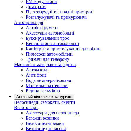
FM модулятори
Домкрати
Пускозарядні та зарядні пристрої
Розгалужувачі та прикурювачі
Автоприладдя
Автоінструмент
Аксесуари автомобільні
Буксирувальний трос
Вентилятори автомобільні
Каністри та пристосування для рідин
Пилососи автомобільні
Тримачі для телефону
Мастильні матеріали та рідини
Автомасла
Антифриз
Вода демінералізована
Мастильні матеріали
Рідина гальмівна
Активний відпочинок та туризм
Велосипеди, самокати, скейти
Велотовари
Аксесуари для велосипеда
Багажні резинки
Велосипедні замки
Велосипедні насоси