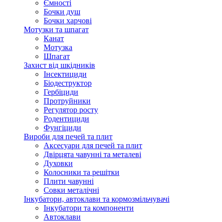
Ємності
Бочки душ
Бочки харчові
Мотузки та шпагат
Канат
Мотузка
Шпагат
Захист від шкідників
Інсектициди
Біодеструктор
Гербіциди
Протруйники
Регулятор росту
Родентициди
Фунгіциди
Вироби для печей та плит
Аксесуари для печей та плит
Двірцята чавунні та металеві
Духовки
Колосники та решітки
Плити чавунні
Совки металічні
Інкубатори, автоклави та кормозмільчувачі
Інкубатори та компоненти
Автоклави