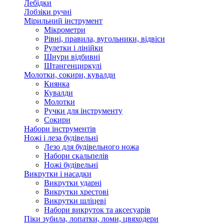
Лебідки
Лобзіки ручні
Мірильний інструмент
Мікрометри
Рівні, правила, вугольники, відвіси
Рулетки і лінійки
Шнури відбивні
Штангенциркулі
Молотки, сокири, кувалди
Киянка
Кувалди
Молотки
Ручки для інструменту
Сокири
Набори інструментів
Ножі і леза будівельні
Лезо для будівельного ножа
Набори скальпелів
Ножі будівельні
Викрутки і насадки
Викрутки ударні
Викрутки хрестові
Викрутки шліцеві
Набори викруток та аксесуарів
Піки зубила, лопатки, ломи, цвяходери