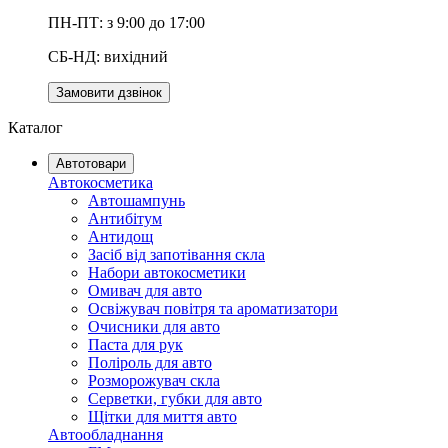
ПН-ПТ: з 9:00 до 17:00
СБ-НД: вихідний
Замовити дзвінок
Каталог
Автотовари
Автокосметика
Автошампунь
Антибітум
Антидощ
Засіб від запотівання скла
Набори автокосметики
Омивач для авто
Освіжувач повітря та ароматизатори
Очисники для авто
Паста для рук
Поліроль для авто
Розморожувач скла
Серветки, губки для авто
Щітки для миття авто
Автообладнання