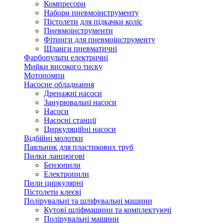
Компресори
Набори пневмоінструменту
Пістолети для підкачки коліс
Пневмоінструменти
Фітинги для пневмоінструменту
Шланги пневматичні
Фарбопульти електричні
Мийки високого тиску
Мотопомпи
Насосне обладнання
Дренажні насоси
Занурювальні насоси
Насоси
Насосні станції
Циркуляційні насоси
Відбійні молотки
Паяльник для пластикових труб
Пилки ланцюгові
Бензопили
Електропили
Пили циркулярні
Пістолети клеєві
Полірувальні та шліфувальні машини
Кутові шліфмашини та комплектуючі
Полірувальні машини