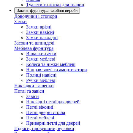
Туалети та лотки для тварин
Замки, фурнітура, скобяні вироби
Доводчики і стопори
Замки
Замки врізні
Замки навісні
Замки накладні
Засови та шпинделі
Меблева фурнітура
Вішалки-гачки
Замки меблеві
Колеса та ніжки меблеві
Направляючі та амортизатори
Полиці навісні
Ручки меблеві
Накладки, защепки
Петлі та завіси
Завіси
Накладні петлі для дверей
Петлі віконні
Петлі дверні стріла
Петлі меблеві
Приварні петлі для дверей
Підвіси, провушини, вуголки