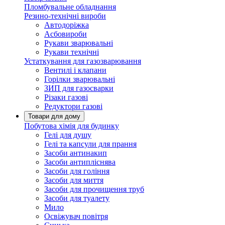
Пломбувальне обладнання
Резино-технічні вироби
Автодоріжка
Асбовироби
Рукави зварювальні
Рукави технічні
Устаткування для газозварювання
Вентилі і клапани
Горілки зварювальні
ЗИП для газосварки
Різаки газові
Редуктори газові
Товари для дому
Побутова хімія для будинку
Гелі для душу
Гелі та капсули для прання
Засоби антинакип
Засоби антипліснява
Засоби для гоління
Засоби для миття
Засоби для прочищення труб
Засоби для туалету
Мило
Освіжувач повітря