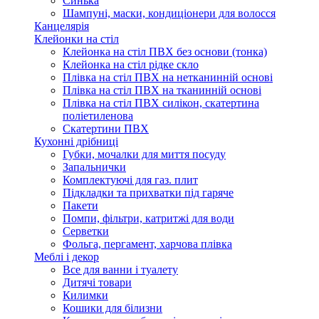
Синька
Шампуні, маски, кондиціонери для волосся
Канцелярія
Клейонки на стіл
Клейонка на стіл ПВХ без основи (тонка)
Клейонка на стіл рідке скло
Плівка на стіл ПВХ на нетканинній основі
Плівка на стіл ПВХ на тканинній основі
Плівка на стіл ПВХ силікон, скатертина
поліетиленова
Скатертини ПВХ
Кухонні дрібниці
Губки, мочалки для миття посуду
Запальнички
Комплектуючі для газ. плит
Підкладки та прихватки під гаряче
Пакети
Помпи, фільтри, катритжі для води
Серветки
Фольга, пергамент, харчова плівка
Меблі і декор
Все для ванни і туалету
Дитячі товари
Килимки
Кошики для білизни