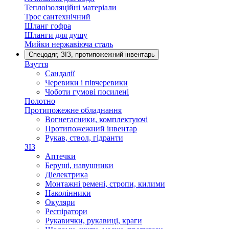
Теплоізоляційні матеріали
Трос сантехнічний
Шланг гофра
Шланги для душу
Мийки нержавіюча сталь
Спецодяг, ЗІЗ, протипожежний інвентарь
Взуття
Сандалії
Черевики і півчеревики
Чоботи гумові посилені
Полотно
Протипожежне обладнання
Вогнегасники, комплектуючі
Протипожежний інвентар
Рукав, ствол, гідранти
ЗІЗ
Аптечки
Беруші, навушники
Діелектрика
Монтажні ремені, стропи, килими
Наколінники
Окуляри
Респіратори
Рукавички, рукавиці, краги