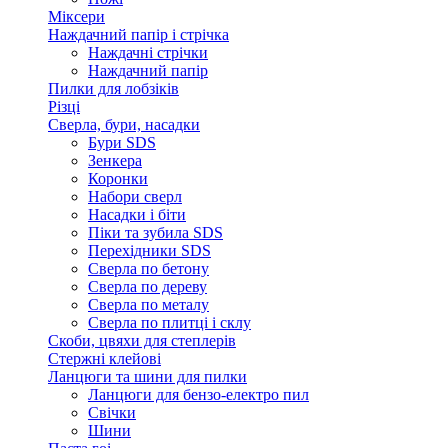
Міксери
Наждачний папір і стрічка
Наждачні стрічки
Наждачний папір
Пилки для лобзіків
Різці
Сверла, бури, насадки
Бури SDS
Зенкера
Коронки
Набори сверл
Насадки і біти
Піки та зубила SDS
Перехідники SDS
Сверла по бетону
Сверла по дереву
Сверла по металу
Сверла по плитці і склу
Скоби, цвяхи для степлерів
Стержні клейові
Ланцюги та шини для пилки
Ланцюги для бензо-електро пил
Свічки
Шини