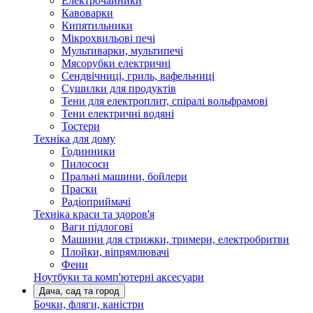
Електрочайники
Кавоварки
Кипятильники
Мікрохвильові печі
Мультиварки, мультипечі
Мясорубки електричні
Сендвічниці, гриль, вафельниці
Сушилки для продуктів
Тени для електроплит, спіралі вольфрамові
Тени електричні водяні
Тостери
Техніка для дому
Годинники
Пилососи
Пральні машини, бойлери
Праски
Радіоприймачі
Техніка краси та здоров'я
Ваги підлогові
Машини для стрижки, тримери, електробритви
Плойки, віпрямлювачі
Фени
Ноутбуки та комп'ютерні аксесуари
Дача, сад та город
Бочки, фляги, каністри