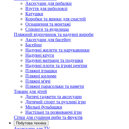
Аксесуари для рибалки
Взуття для риболовлі
Катушки
Коробки та ящики для снастей
Оснащення та монтажі
Спінінги та вудилища
Пляжний відпочинок та надувні вироби
Аксесуари для басейну
Басейни
Надувні жилети та нарукавники
Надувні круги
Надувні матраци та подушки
Надувні плоти та ігрові центри
Пляжні іграшки
Пляжні килими
Пляжні м'ячі
Пляжні парасольки та намети
Товари для дітей
Дитячі гаджети та аксесуари
Дитячий спорт та рухливі ігри
Мильні бульбашки
Настільні та розвиваючі ігри
Сітки для сушіння риби та фруктів
Побутова техніка
Аксесуари для TV