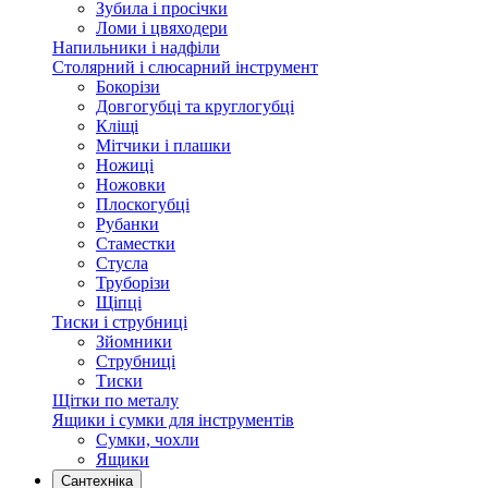
Зубила і просічки
Ломи і цвяходери
Напильники і надфіли
Столярний і слюсарний інструмент
Бокорізи
Довгогубці та круглогубці
Кліщі
Мітчики і плашки
Ножиці
Ножовки
Плоскогубці
Рубанки
Стаместки
Стусла
Труборізи
Щіпці
Тиски і струбниці
Зйомники
Струбниці
Тиски
Щітки по металу
Ящики і сумки для інструментів
Сумки, чохли
Ящики
Сантехніка