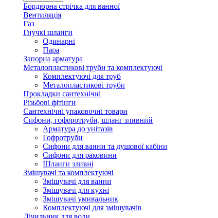
Бордюрна стрічка для ванної
Вентиляція
Газ
Гнучкі шланги
Одинарні
Пара
Запорна арматура
Металопластикові труби та комплектуючі
Комплектуючі для труб
Металопластикові труби
Прокладки сантехнічні
Різьбові фітінги
Сантехнічні упаковочні товари
Сифони, гофоротруби, шланг зливний
Арматура до унітазів
Гофротруби
Сифони для ванни та душової кабіни
Сифони для раковини
Шланги зливні
Змішувачі та комплектуючі
Змішувачі для ванни
Змішувачі для кухні
Змішувачі умивальник
Комплектуючі для змішувачів
Лічильник для води