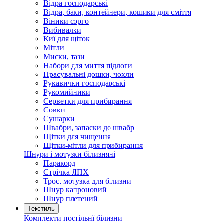
Відра господарські
Відра, баки, контейнери, кошики для сміття
Віники сорго
Вибивалки
Киї для щіток
Мітли
Миски, тази
Набори для миття підлоги
Прасувальні дошки, чохли
Рукавички господарські
Рукомийники
Серветки для прибирання
Совки
Сушарки
Швабри, запаски до швабр
Щітки для чищення
Щітки-мітли для прибирання
Шнури і мотузки білизняні
Паракорд
Стрічка ЛПХ
Трос, мотузка для білизни
Шнур капроновий
Шнур плетений
Текстиль
Комплекти постільнї білизни