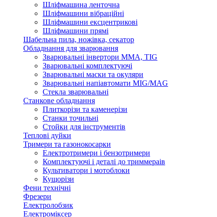
Шліфмашина ленточна
Шліфмашини вібраційні
Шліфмашини ексцентрикові
Шліфмашини прямі
Шабельна пила, ножівка, секатор
Обладнання для зварювання
Зварювальні інвертори ММА, TIG
Зварювальні комплектуючі
Зварювальні маски та окуляри
Зварювальні напіавтомати MIG/MAG
Стекла зварювальні
Станкове обладнання
Плиткорізи та каменерізи
Станки точильні
Стойки для інструментів
Теплові дуйки
Тримери та газонокосарки
Електротримери і бензотримери
Комплектуючі і деталі до триммераів
Культиватори і мотоблоки
Кущорізи
Фени технічні
Фрезери
Електролобзик
Електроміксер