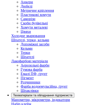
Анкери
Дюбелі
Метричне кріплення
Пластикові хомути
Саморізи
Скоби будівельні
Хомути металеві
Цвяхи
Холодне зварювання
Шпателі, терки, кельми
Допоміжні засоби
Кельми
Терки
Шпателі
Лакофарбові матеріали
Аерозольні фарби
Гумова фарба
Емалі ПФ, ґрунт
Пігмент
Розчинники
Фарба водоемульсійна, ґрунт
Шпаклівки
Техматеріали та обладнання підприємств
Манометри, мікрометри, індикатори
Набір клейм