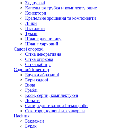
З'єднувачі
Капельная трубка и комплектующие
Конектори
Крапельне зрошення та компоненти
Лійки
Пістолети
Туман
Шланг для поливу
Шланг харчовий
Садові огорожі
Сітка декоративна
Сітка огіркова
Сітка рабиця
Садовий інвентар
Бруски абразивні
Бури садові
Вила
Граблі
Коси, серпи, комплектуючі
Лопати
Сапи, культиватори і землероби
Секатори, кущорізи, сучкорізи
Насіння
Баклажан
Буряк