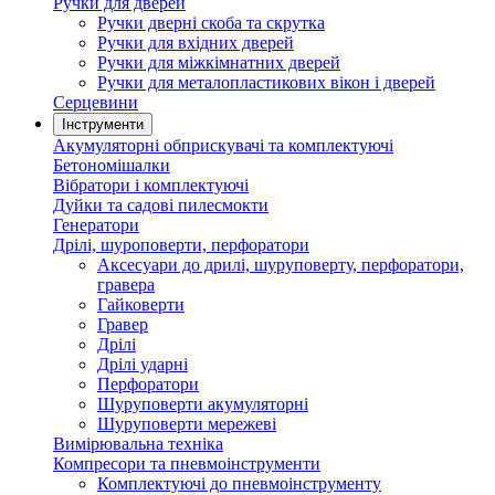
Ручки для дверей
Ручки дверні скоба та скрутка
Ручки для вхідних дверей
Ручки для міжкімнатних дверей
Ручки для металопластикових вікон і дверей
Серцевини
Інструменти
Акумуляторні обприскувачі та комплектуючі
Бетономішалки
Вібратори і комплектуючі
Дуйки та садові пилесмокти
Генератори
Дрілі, шуроповерти, перфоратори
Аксесуари до дрилі, шуруповерту, перфоратори,
гравера
Гайковерти
Гравер
Дрілі
Дрілі ударні
Перфоратори
Шуруповерти акумуляторні
Шуруповерти мережеві
Вимірювальна техніка
Компресори та пневмоінструменти
Комплектуючі до пневмоінструменту