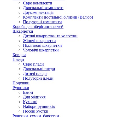
Євро комплекти
Двоспальні комплекти
Доукомплектація
Комплекти постільної білизни (Велюр)
Полуторні комплекти
Короба для зберігання речей
Шкарпетки
Дитячі шкарпетки та колготки
Жіночі шкарпетки
Підліткові шкарпетки
Чоловічі шкарпетки
Ковдри
Пледи
Євро пледи
Двоспальні пледи
Дитячі пледи
Полуторні пледи
Подушки
Рушники
Банні
Для обличчя
Кухонні
Набори рушників
Носові хустки
Рюкзаки, сумки, барсетки