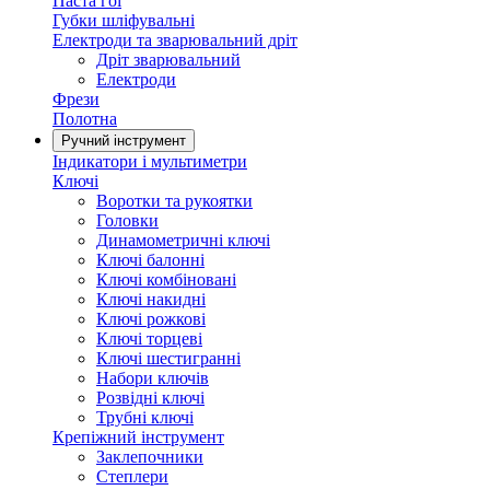
Паста гоі
Губки шліфувальні
Електроди та зварювальний дріт
Дріт зварювальний
Електроди
Фрези
Полотна
Ручний інструмент
Індикатори і мультиметри
Ключі
Воротки та рукоятки
Головки
Динамометричні ключі
Ключі балонні
Ключі комбіновані
Ключі накидні
Ключі рожкові
Ключі торцеві
Ключі шестигранні
Набори ключів
Розвідні ключі
Трубні ключі
Крепіжний інструмент
Заклепочники
Степлери