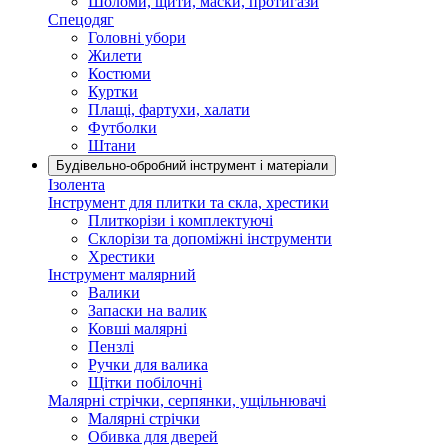
Шоломи, щити, маски, протигази
Спецодяг
Головні убори
Жилети
Костюми
Куртки
Плащі, фартухи, халати
Футболки
Штани
Будівельно-обробний інструмент і матеріали
Ізолента
Інструмент для плитки та скла, хрестики
Плиткорізи і комплектуючі
Склорізи та допоміжні інструменти
Хрестики
Інструмент малярний
Валики
Запаски на валик
Ковші малярні
Пензлі
Ручки для валика
Щітки побілочні
Малярні стрічки, серпянки, ущільнювачі
Малярні стрічки
Обивка для дверей