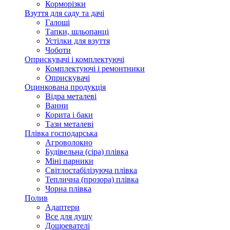
Корморізки
Взуття для саду та дачі
Галоші
Тапки, шльопанці
Устілки для взуття
Чоботи
Оприскувачі і комплектуючі
Комплектуючі і ремонтники
Оприскувачі
Оцинкована продукція
Відра металеві
Ванни
Корита і баки
Тази металеві
Плівка господарська
Агроволокно
Будівельна (сіра) плівка
Міні парники
Світлостабілізуюча плівка
Теплична (прозора) плівка
Чорна плівка
Полив
Адаптери
Все для душу
Дощоевателі