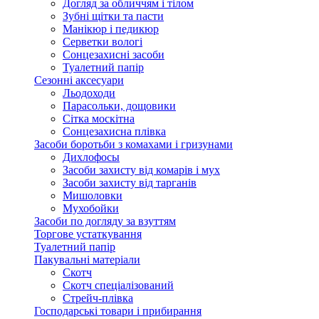
Догляд за обличчям і тілом
Зубні щітки та пасти
Манікюр і педикюр
Серветки вологі
Сонцезахисні засоби
Туалетний папір
Сезонні аксесуари
Льодоходи
Парасольки, дощовики
Сітка москітна
Сонцезахисна плівка
Засоби боротьби з комахами і гризунами
Дихлофосы
Засоби захисту від комарів і мух
Засоби захисту від тарганів
Мишоловки
Мухобойки
Засоби по догляду за взуттям
Торгове устаткування
Туалетний папір
Пакувальні матеріали
Скотч
Скотч спеціалізований
Стрейч-плівка
Господарські товари і прибирання