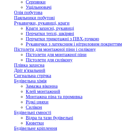
Серпянки
Ущільнювачі
Олія побутова
Паяльники побутові
Рукавички, рукавиці, краги
Краги захисні, рукавиці
Перчатки теплі, шкіряні
Перчатки трикотажні з ПВХ-точкою
Рукавички з латексним і нітриловим покриттям
Пістолети для монтажної піни і силікону
Пістолети для монтажної піни
Пістолети для силікону
Плівка захисна
Дріт в'язальний
Сигнальна стрічка
Будівельна хімія
Замазка віконна
Клей монтажний
Монтажна піна та промивка
Рідкі цвяхи
Силікон
Будівельні ємності
Відра та тази будівельні
Кюветки
Будівельне кріплення