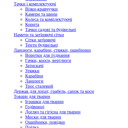
Тачки і комплектуючі
Візки-кравчучки
Камери та шини
Колеса та комплектуючі
Корита
Тачки садові та будівельні
Намети та затіняючі сітки
Сітки затіняючі
Тенти будівельні
Ланцюги, карабіни, стяжки, ошийники
Воротки для з'єднання
Гачки, кооси, вертлюги
Затискачі
Зтяжки
Карабіни
Ланцюги
Трос сталевий
Держак для лопат, грабель, сапок та коси
Товари для тварин
Іграшки для тварин
Годівниці
Догляд та гігієна для тварин
Миски для тварин
Ошийники, повідки
Поїлка