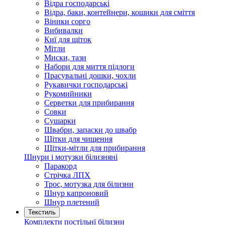
Відра господарські
Відра, баки, контейнери, кошики для сміття
Віники сорго
Вибивалки
Киї для щіток
Мітли
Миски, тази
Набори для миття підлоги
Прасувальні дошки, чохли
Рукавички господарські
Рукомийники
Серветки для прибирання
Совки
Сушарки
Швабри, запаски до швабр
Щітки для чищення
Щітки-мітли для прибирання
Шнури і мотузки білизняні
Паракорд
Стрічка ЛПХ
Трос, мотузка для білизни
Шнур капроновий
Шнур плетений
Текстиль
Комплекти постільнї білизни