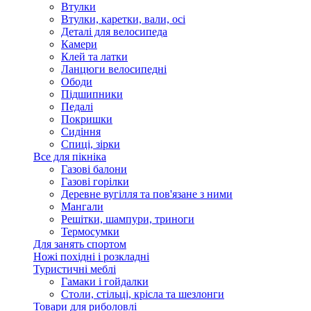
Втулки
Втулки, каретки, вали, осі
Деталі для велосипеда
Камери
Клей та латки
Ланцюги велосипедні
Ободи
Підшипники
Педалі
Покришки
Сидіння
Спиці, зірки
Все для пікніка
Газові балони
Газові горілки
Деревне вугілля та пов'язане з ними
Мангали
Решітки, шампури, триноги
Термосумки
Для занять спортом
Ножі похідні і розкладні
Туристичні меблі
Гамаки і гойдалки
Столи, стільці, крісла та шезлонги
Товари для риболовлі