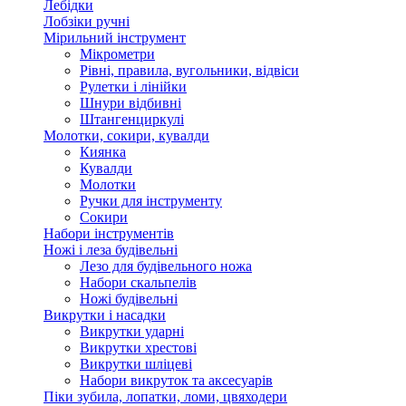
Лебідки
Лобзіки ручні
Мірильний інструмент
Мікрометри
Рівні, правила, вугольники, відвіси
Рулетки і лінійки
Шнури відбивні
Штангенциркулі
Молотки, сокири, кувалди
Киянка
Кувалди
Молотки
Ручки для інструменту
Сокири
Набори інструментів
Ножі і леза будівельні
Лезо для будівельного ножа
Набори скальпелів
Ножі будівельні
Викрутки і насадки
Викрутки ударні
Викрутки хрестові
Викрутки шліцеві
Набори викруток та аксесуарів
Піки зубила, лопатки, ломи, цвяходери