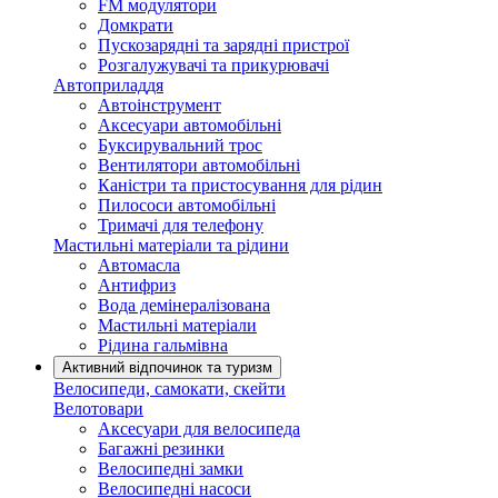
FM модулятори
Домкрати
Пускозарядні та зарядні пристрої
Розгалужувачі та прикурювачі
Автоприладдя
Автоінструмент
Аксесуари автомобільні
Буксирувальний трос
Вентилятори автомобільні
Каністри та пристосування для рідин
Пилососи автомобільні
Тримачі для телефону
Мастильні матеріали та рідини
Автомасла
Антифриз
Вода демінералізована
Мастильні матеріали
Рідина гальмівна
Активний відпочинок та туризм
Велосипеди, самокати, скейти
Велотовари
Аксесуари для велосипеда
Багажні резинки
Велосипедні замки
Велосипедні насоси