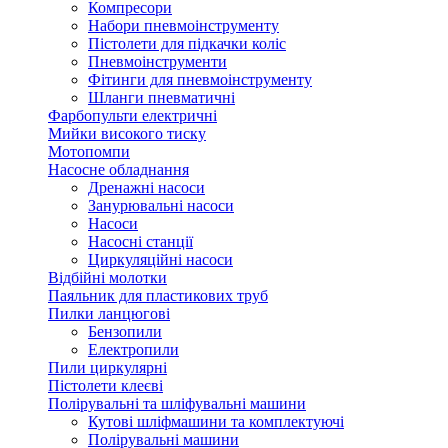
Компресори
Набори пневмоінструменту
Пістолети для підкачки коліс
Пневмоінструменти
Фітинги для пневмоінструменту
Шланги пневматичні
Фарбопульти електричні
Мийки високого тиску
Мотопомпи
Насосне обладнання
Дренажні насоси
Занурювальні насоси
Насоси
Насосні станції
Циркуляційні насоси
Відбійні молотки
Паяльник для пластикових труб
Пилки ланцюгові
Бензопили
Електропили
Пили циркулярні
Пістолети клеєві
Полірувальні та шліфувальні машини
Кутові шліфмашини та комплектуючі
Полірувальні машини