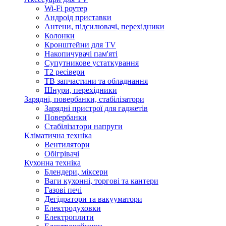
Wi-Fi роутер
Андроід приставки
Антени, підсилювачі, перехідники
Колонки
Кронштейни для TV
Накопичувачі пам'яті
Супутникове устаткування
Т2 ресівери
ТВ запчастини та обладнання
Шнури, перехідники
Зарядні, повербанки, стабілізатори
Зарядні пристрої для гаджетів
Повербанки
Стабілізатори напруги
Кліматична техніка
Вентилятори
Обігрівачі
Кухонна техніка
Блендери, міксери
Ваги кухонні, торгові та кантери
Газові печі
Дегідратори та вакууматори
Електродуховки
Електроплити