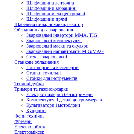
Шліфмашина ленточна
Шліфмашини вібраційні
Шліфмашини ексцентрикові
Шліфмашини прямі
Шабельна пила, ножівка, секатор
Обладнання для зварювання
Зварювальні інвертори ММА, TIG
Зварювальні комплектуючі
Зварювальні маски та окуляри
Зварювальні напіавтомати MIG/MAG
Стекла зварювальні
Станкове обладнання
Плиткорізи та каменерізи
Станки точильні
Стойки для інструментів
Теплові дуйки
Тримери та газонокосарки
Електротримери і бензотримери
Комплектуючі і деталі до триммераів
Культиватори і мотоблоки
Кущорізи
Фени технічні
Фрезери
Електролобзик
Електроміксер