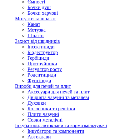
Ємності
Бочки душ
Бочки харчові
Мотузки та шпагат
Канат
Мотузка
Шпагат
Захист від шкідників
Інсектициди
Біодеструктор
Гербіциди
Протруйники
Регулятор росту
Родентициди
Фунгіциди
Вироби для печей та плит
Аксесуари для печей та плит
Двірцята чавунні та металеві
Духовки
Колосники та решітки
Плити чавунні
Совки металічні
Інкубатори, автоклави та кормозмільчувачі
Інкубатори та компоненти
Автоклави