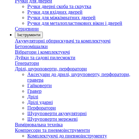
Ручки для дверей
Ручки дверні скоба та скрутка
Ручки для вхідних дверей
Ручки для міжкімнатних дверей
Ручки для металопластикових вікон і дверей
Серцевини
Інструменти
Акумуляторні обприскувачі та комплектуючі
Бетономішалки
Вібратори і комплектуючі
Дуйки та садові пилесмокти
Генератори
Дрілі, шуроповерти, перфоратори
Аксесуари до дрилі, шуруповерту, перфоратори,
гравера
Гайковерти
Гравер
Дрілі
Дрілі ударні
Перфоратори
Шуруповерти акумуляторні
Шуруповерти мережеві
Вимірювальна техніка
Компресори та пневмоінструменти
Комплектуючі до пневмоінструменту