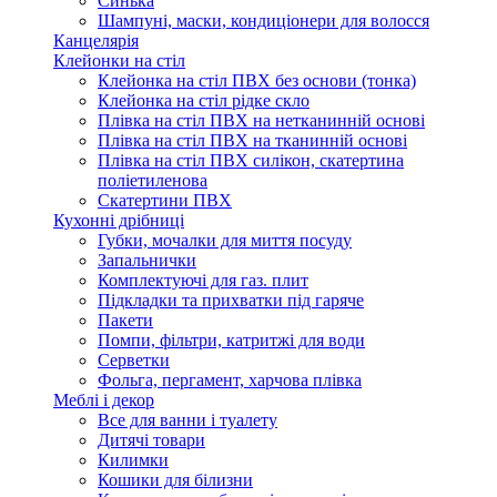
Синька
Шампуні, маски, кондиціонери для волосся
Канцелярія
Клейонки на стіл
Клейонка на стіл ПВХ без основи (тонка)
Клейонка на стіл рідке скло
Плівка на стіл ПВХ на нетканинній основі
Плівка на стіл ПВХ на тканинній основі
Плівка на стіл ПВХ силікон, скатертина
поліетиленова
Скатертини ПВХ
Кухонні дрібниці
Губки, мочалки для миття посуду
Запальнички
Комплектуючі для газ. плит
Підкладки та прихватки під гаряче
Пакети
Помпи, фільтри, катритжі для води
Серветки
Фольга, пергамент, харчова плівка
Меблі і декор
Все для ванни і туалету
Дитячі товари
Килимки
Кошики для білизни