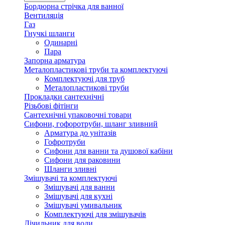
Бордюрна стрічка для ванної
Вентиляція
Газ
Гнучкі шланги
Одинарні
Пара
Запорна арматура
Металопластикові труби та комплектуючі
Комплектуючі для труб
Металопластикові труби
Прокладки сантехнічні
Різьбові фітінги
Сантехнічні упаковочні товари
Сифони, гофоротруби, шланг зливний
Арматура до унітазів
Гофротруби
Сифони для ванни та душової кабіни
Сифони для раковини
Шланги зливні
Змішувачі та комплектуючі
Змішувачі для ванни
Змішувачі для кухні
Змішувачі умивальник
Комплектуючі для змішувачів
Лічильник для води