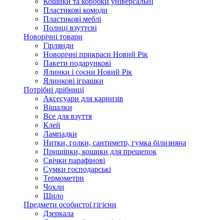
Кошики та коробки універсальні
Пластикові комоди
Пластикові меблі
Полиці взуттєві
Новорічні товари
Гірлянди
Новорічні прикраси Новий Рік
Пакети подарункові
Ялинки і сосни Новий Рік
Ялинкові іграшки
Потрібні дрібниці
Аксесуари для карнизів
Вішалки
Все для взуття
Клей
Лампадки
Нитки, голки, сантиметр, гумка білизняна
Прищіпки, кошики для прещепок
Свічки парафінові
Сумки господарські
Термометри
Чохли
Шило
Предмети особистої гігієни
Дзеркала