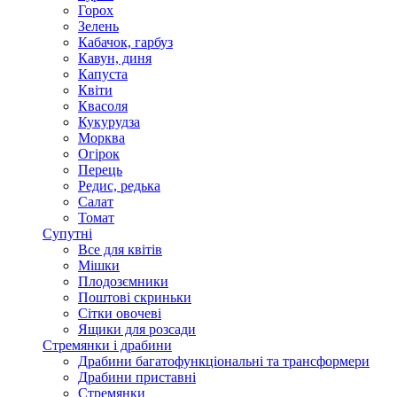
Горох
Зелень
Кабачок, гарбуз
Кавун, диня
Капуста
Квіти
Квасоля
Кукурудза
Морква
Огірок
Перець
Редис, редька
Салат
Томат
Супутні
Все для квітів
Мішки
Плодозємники
Поштові скриньки
Сітки овочеві
Ящики для розсади
Стремянки і драбини
Драбини багатофункціональні та трансформери
Драбини приставні
Стремянки