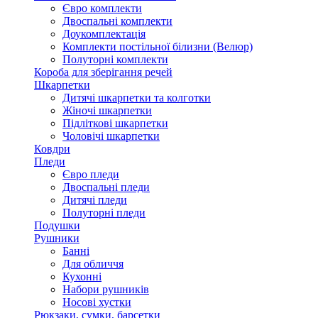
Євро комплекти
Двоспальні комплекти
Доукомплектація
Комплекти постільної білизни (Велюр)
Полуторні комплекти
Короба для зберігання речей
Шкарпетки
Дитячі шкарпетки та колготки
Жіночі шкарпетки
Підліткові шкарпетки
Чоловічі шкарпетки
Ковдри
Пледи
Євро пледи
Двоспальні пледи
Дитячі пледи
Полуторні пледи
Подушки
Рушники
Банні
Для обличчя
Кухонні
Набори рушників
Носові хустки
Рюкзаки, сумки, барсетки