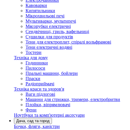
Електрочайники
Кавоварки
Кипятильники
Мікрохвильові печі
Мультиварки, мультипечі
Мясорубки електричні
Сендвічниці, гриль, вафельниці
Сушилки для продуктів
Тени для електроплит, спіралі вольфрамові
Тени електричні водяні
Тостери
Техніка для дому
Годинники
Пилососи
Пральні машини, бойлери
Праски
Радіоприймачі
Техніка краси та здоров'я
Ваги підлогові
Машини для стрижки, тримери, електробритви
Плойки, віпрямлювачі
Фени
Ноутбуки та комп'ютерні аксесуари
Дача, сад та город
Бочки, фляги, каністри