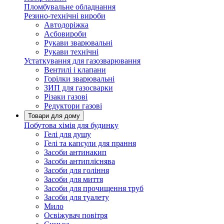
Пломбувальне обладнання
Резино-технічні вироби
Автодоріжка
Асбовироби
Рукави зварювальні
Рукави технічні
Устаткування для газозварювання
Вентилі і клапани
Горілки зварювальні
ЗИП для газосварки
Різаки газові
Редуктори газові
Товари для дому
Побутова хімія для будинку
Гелі для душу
Гелі та капсули для прання
Засоби антинакип
Засоби антипліснява
Засоби для гоління
Засоби для миття
Засоби для прочищення труб
Засоби для туалету
Мило
Освіжувач повітря