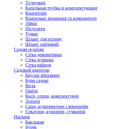
З'єднувачі
Капельная трубка и комплектующие
Конектори
Крапельне зрошення та компоненти
Лійки
Пістолети
Туман
Шланг для поливу
Шланг харчовий
Садові огорожі
Сітка декоративна
Сітка огіркова
Сітка рабиця
Садовий інвентар
Бруски абразивні
Бури садові
Вила
Граблі
Коси, серпи, комплектуючі
Лопати
Сапи, культиватори і землероби
Секатори, кущорізи, сучкорізи
Насіння
Баклажан
Буряк