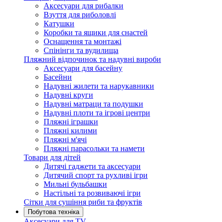
Аксесуари для рибалки
Взуття для риболовлі
Катушки
Коробки та ящики для снастей
Оснащення та монтажі
Спінінги та вудилища
Пляжний відпочинок та надувні вироби
Аксесуари для басейну
Басейни
Надувні жилети та нарукавники
Надувні круги
Надувні матраци та подушки
Надувні плоти та ігрові центри
Пляжні іграшки
Пляжні килими
Пляжні м'ячі
Пляжні парасольки та намети
Товари для дітей
Дитячі гаджети та аксесуари
Дитячий спорт та рухливі ігри
Мильні бульбашки
Настільні та розвиваючі ігри
Сітки для сушіння риби та фруктів
Побутова техніка
Аксесуари для TV