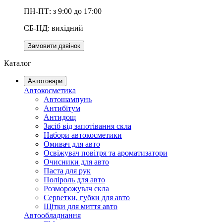
ПН-ПТ: з 9:00 до 17:00
СБ-НД: вихідний
Замовити дзвінок
Каталог
Автотовари
Автокосметика
Автошампунь
Антибітум
Антидощ
Засіб від запотівання скла
Набори автокосметики
Омивач для авто
Освіжувач повітря та ароматизатори
Очисники для авто
Паста для рук
Поліроль для авто
Розморожувач скла
Серветки, губки для авто
Щітки для миття авто
Автообладнання