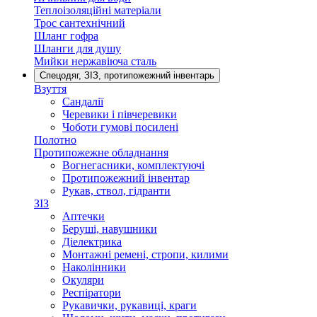
Теплоізоляційні матеріали
Трос сантехнічний
Шланг гофра
Шланги для душу
Мийки нержавіюча сталь
Спецодяг, ЗІЗ, протипожежний інвентарь
Взуття
Сандалії
Черевики і півчеревики
Чоботи гумові посилені
Полотно
Протипожежне обладнання
Вогнегасники, комплектуючі
Протипожежний інвентар
Рукав, ствол, гідранти
ЗІЗ
Аптечки
Беруші, навушники
Діелектрика
Монтажні ремені, стропи, килими
Наколінники
Окуляри
Респіратори
Рукавички, рукавиці, краги