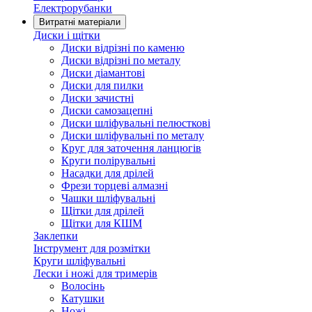
Електрорубанки
Витратні матеріали
Диски і щітки
Диски відрізні по каменю
Диски відрізні по металу
Диски діамантові
Диски для пилки
Диски зачистні
Диски самозацепні
Диски шліфувальні пелюсткові
Диски шліфувальні по металу
Круг для заточення ланцюгів
Круги полірувальні
Насадки для дрілей
Фрези торцеві алмазні
Чашки шліфувальні
Щітки для дрілей
Щітки для КШМ
Заклепки
Інструмент для розмітки
Круги шліфувальні
Лески і ножі для тримерів
Волосінь
Катушки
Ножі