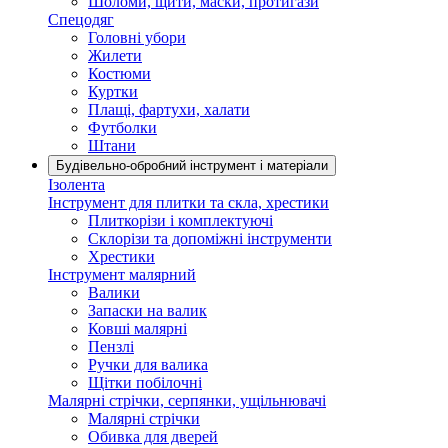
Шоломи, щити, маски, протигази
Спецодяг
Головні убори
Жилети
Костюми
Куртки
Плащі, фартухи, халати
Футболки
Штани
Будівельно-обробний інструмент і матеріали
Ізолента
Інструмент для плитки та скла, хрестики
Плиткорізи і комплектуючі
Склорізи та допоміжні інструменти
Хрестики
Інструмент малярний
Валики
Запаски на валик
Ковші малярні
Пензлі
Ручки для валика
Щітки побілочні
Малярні стрічки, серпянки, ущільнювачі
Малярні стрічки
Обивка для дверей