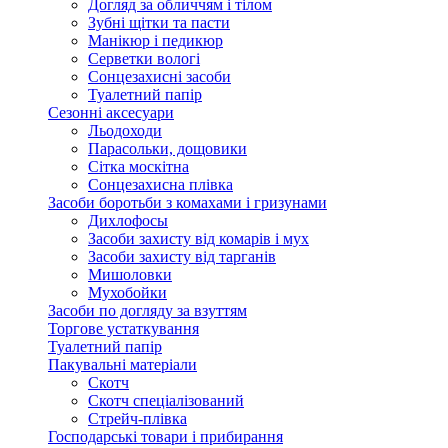
Догляд за обличчям і тілом
Зубні щітки та пасти
Манікюр і педикюр
Серветки вологі
Сонцезахисні засоби
Туалетний папір
Сезонні аксесуари
Льодоходи
Парасольки, дощовики
Сітка москітна
Сонцезахисна плівка
Засоби боротьби з комахами і гризунами
Дихлофосы
Засоби захисту від комарів і мух
Засоби захисту від тарганів
Мишоловки
Мухобойки
Засоби по догляду за взуттям
Торгове устаткування
Туалетний папір
Пакувальні матеріали
Скотч
Скотч спеціалізований
Стрейч-плівка
Господарські товари і прибирання