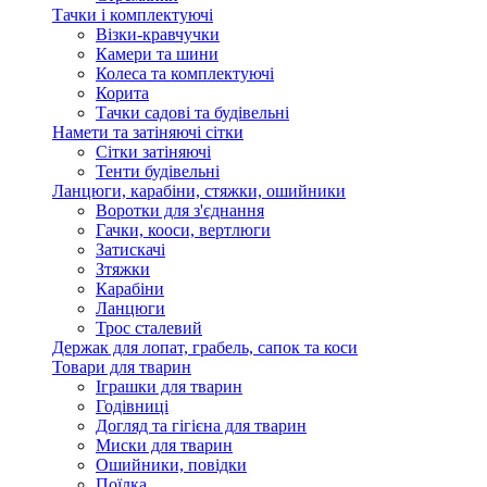
Тачки і комплектуючі
Візки-кравчучки
Камери та шини
Колеса та комплектуючі
Корита
Тачки садові та будівельні
Намети та затіняючі сітки
Сітки затіняючі
Тенти будівельні
Ланцюги, карабіни, стяжки, ошийники
Воротки для з'єднання
Гачки, кооси, вертлюги
Затискачі
Зтяжки
Карабіни
Ланцюги
Трос сталевий
Держак для лопат, грабель, сапок та коси
Товари для тварин
Іграшки для тварин
Годівниці
Догляд та гігієна для тварин
Миски для тварин
Ошийники, повідки
Поїлка