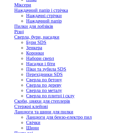
Міксери
Наждачний папір і стрічка
Наждачні стрічки
Наждачний папір
Пилки для лобзіків
Різці
Сверла, бури, насадки
Бури SDS
Зенкера
Коронки
Набори сверл
Насадки і біти
Піки та зубила SDS
Перехідники SDS
Сверла по бетону
Сверла по дереву
Сверла по металу
Сверла по плитці і склу
Скоби, цвяхи для степлерів
Стержні клейові
Ланцюги та шини для пилки
Ланцюги для бензо-електро пил
Свічки
Шини