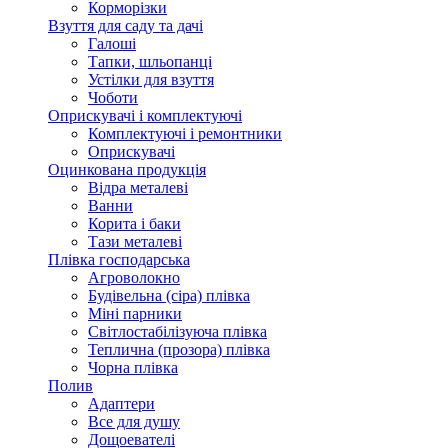
Корморізки
Взуття для саду та дачі
Галоші
Тапки, шльопанці
Устілки для взуття
Чоботи
Оприскувачі і комплектуючі
Комплектуючі і ремонтники
Оприскувачі
Оцинкована продукція
Відра металеві
Ванни
Корита і баки
Тази металеві
Плівка господарська
Агроволокно
Будівельна (сіра) плівка
Міні парники
Світлостабілізуюча плівка
Теплична (прозора) плівка
Чорна плівка
Полив
Адаптери
Все для душу
Дощоевателі