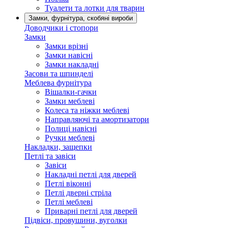
Туалети та лотки для тварин
Замки, фурнітура, скобяні вироби
Доводчики і стопори
Замки
Замки врізні
Замки навісні
Замки накладні
Засови та шпинделі
Меблева фурнітура
Вішалки-гачки
Замки меблеві
Колеса та ніжки меблеві
Направляючі та амортизатори
Полиці навісні
Ручки меблеві
Накладки, защепки
Петлі та завіси
Завіси
Накладні петлі для дверей
Петлі віконні
Петлі дверні стріла
Петлі меблеві
Приварні петлі для дверей
Підвіси, провушини, вуголки