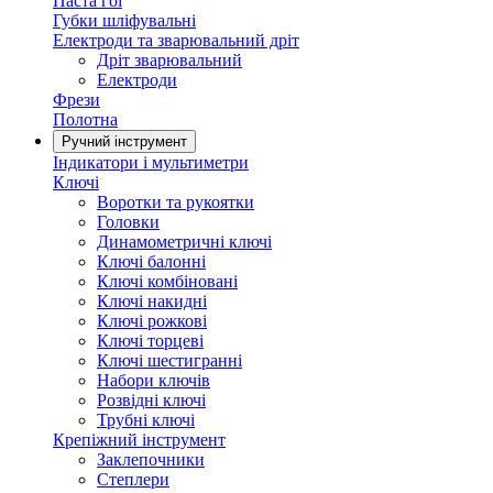
Паста гоі
Губки шліфувальні
Електроди та зварювальний дріт
Дріт зварювальний
Електроди
Фрези
Полотна
Ручний інструмент
Індикатори і мультиметри
Ключі
Воротки та рукоятки
Головки
Динамометричні ключі
Ключі балонні
Ключі комбіновані
Ключі накидні
Ключі рожкові
Ключі торцеві
Ключі шестигранні
Набори ключів
Розвідні ключі
Трубні ключі
Крепіжний інструмент
Заклепочники
Степлери