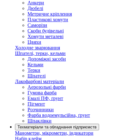
Анкери
Дюбелі
Метричне кріплення
Пластикові хомути
Саморізи
Скоби будівельні
Хомути металеві
Цвяхи
Холодне зварювання
Шпателі, терки, кельми
Допоміжні засоби
Кельми
Терки
Шпателі
Лакофарбові матеріали
Аерозольні фарби
Гумова фарба
Емалі ПФ, ґрунт
Пігмент
Розчинники
Фарба водоемульсійна, ґрунт
Шпаклівки
Техматеріали та обладнання підприємств
Манометри, мікрометри, індикатори
Набір клейм