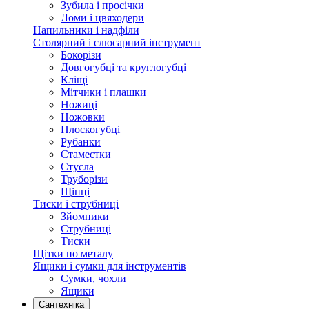
Зубила і просічки
Ломи і цвяходери
Напильники і надфіли
Столярний і слюсарний інструмент
Бокорізи
Довгогубці та круглогубці
Кліщі
Мітчики і плашки
Ножиці
Ножовки
Плоскогубці
Рубанки
Стаместки
Стусла
Труборізи
Щіпці
Тиски і струбниці
Зйомники
Струбниці
Тиски
Щітки по металу
Ящики і сумки для інструментів
Сумки, чохли
Ящики
Сантехніка