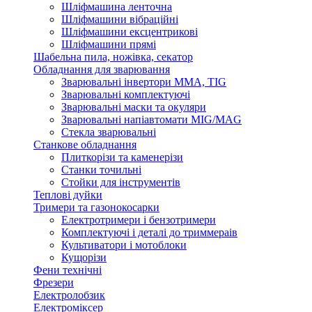
Шліфмашина ленточна
Шліфмашини вібраційні
Шліфмашини ексцентрикові
Шліфмашини прямі
Шабельна пила, ножівка, секатор
Обладнання для зварювання
Зварювальні інвертори ММА, TIG
Зварювальні комплектуючі
Зварювальні маски та окуляри
Зварювальні напіавтомати MIG/MAG
Стекла зварювальні
Станкове обладнання
Плиткорізи та каменерізи
Станки точильні
Стойки для інструментів
Теплові дуйки
Тримери та газонокосарки
Електротримери і бензотримери
Комплектуючі і деталі до триммераів
Культиватори і мотоблоки
Кущорізи
Фени технічні
Фрезери
Електролобзик
Електроміксер