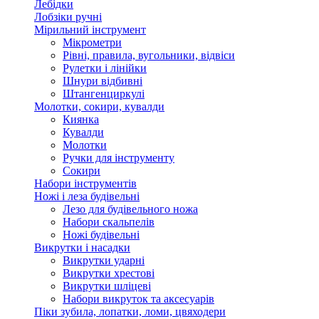
Лебідки
Лобзіки ручні
Мірильний інструмент
Мікрометри
Рівні, правила, вугольники, відвіси
Рулетки і лінійки
Шнури відбивні
Штангенциркулі
Молотки, сокири, кувалди
Киянка
Кувалди
Молотки
Ручки для інструменту
Сокири
Набори інструментів
Ножі і леза будівельні
Лезо для будівельного ножа
Набори скальпелів
Ножі будівельні
Викрутки і насадки
Викрутки ударні
Викрутки хрестові
Викрутки шліцеві
Набори викруток та аксесуарів
Піки зубила, лопатки, ломи, цвяходери