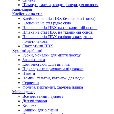
Синька
Шампуні, маски, кондиціонери для волосся
Канцелярія
Клейонки на стіл
Клейонка на стіл ПВХ без основи (тонка)
Клейонка на стіл рідке скло
Плівка на стіл ПВХ на нетканинній основі
Плівка на стіл ПВХ на тканинній основі
Плівка на стіл ПВХ силікон, скатертина
поліетиленова
Скатертини ПВХ
Кухонні дрібниці
Губки, мочалки для миття посуду
Запальнички
Комплектуючі для газ. плит
Підкладки та прихватки під гаряче
Пакети
Помпи, фільтри, катритжі для води
Серветки
Фольга, пергамент, харчова плівка
Меблі і декор
Все для ванни і туалету
Дитячі товари
Килимки
Кошики для білизни