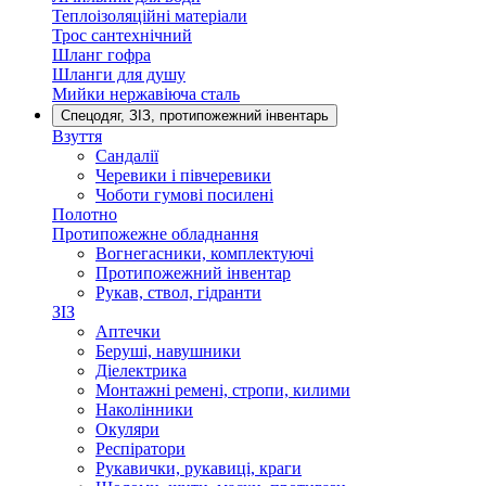
Теплоізоляційні матеріали
Трос сантехнічний
Шланг гофра
Шланги для душу
Мийки нержавіюча сталь
Спецодяг, ЗІЗ, протипожежний інвентарь
Взуття
Сандалії
Черевики і півчеревики
Чоботи гумові посилені
Полотно
Протипожежне обладнання
Вогнегасники, комплектуючі
Протипожежний інвентар
Рукав, ствол, гідранти
ЗІЗ
Аптечки
Беруші, навушники
Діелектрика
Монтажні ремені, стропи, килими
Наколінники
Окуляри
Респіратори
Рукавички, рукавиці, краги