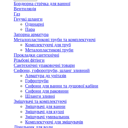
Бордюрна стрічка для ванної
Вентиляція
Газ
Гнучкі шланги
Одинарні
Пара
Запорна арматура
Металопластикові труби та комплектуючі
Комплектуючі для труб
Металопластикові труби
Прокладки сантехнічні
Різьбові фітінги
Сантехнічні упаковочні товари
Сифони, гофоротруби, шланг зливний
Арматура до унітазів
Гофротруби
Сифони для ванни та душової кабіни
Сифони для раковини
Шланги зливні
Змішувачі та комплектуючі
Змішувачі для ванни
Змішувачі для кухні
Змішувачі умивальник
Комплектуючі для змішувачів
Лічильник для води