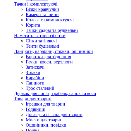
Тачки і комплектуючі
Візки-кравчучки
Камери та шини
Колеса та комплектуючі
Корита
Тачки садові та будівельні
Намети та затіняючі сітки
Сітки затіняючі
Тенти будівельні
Ланцюги, карабіни, стяжки, ошийники
Воротки для з'єднання
Гачки, кооси, вертлюги
Затискачі
Зтяжки
Карабіни
Ланцюги
Трос сталевий
Держак для лопат, грабель, сапок та коси
Товари для тварин
Іграшки для тварин
Годівниці
Догляд та гігієна для тварин
Миски для тварин
Ошийники, повідки
Поїлка