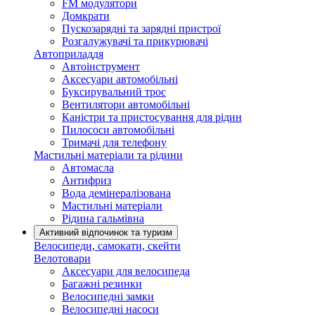
FM модулятори
Домкрати
Пускозарядні та зарядні пристрої
Розгалужувачі та прикурювачі
Автоприладдя
Автоінструмент
Аксесуари автомобільні
Буксирувальний трос
Вентилятори автомобільні
Каністри та пристосування для рідин
Пилососи автомобільні
Тримачі для телефону
Мастильні матеріали та рідини
Автомасла
Антифриз
Вода демінералізована
Мастильні матеріали
Рідина гальмівна
Активний відпочинок та туризм
Велосипеди, самокати, скейти
Велотовари
Аксесуари для велосипеда
Багажні резинки
Велосипедні замки
Велосипедні насоси