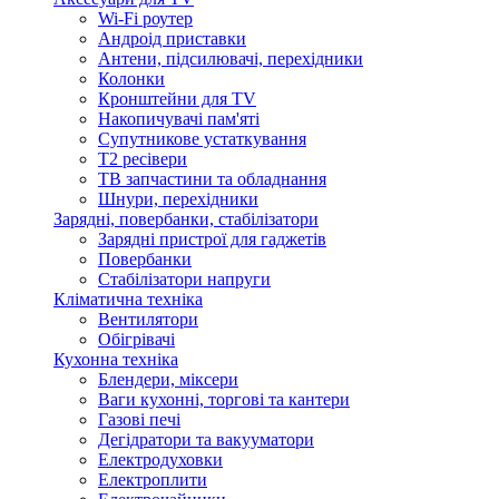
Wi-Fi роутер
Андроід приставки
Антени, підсилювачі, перехідники
Колонки
Кронштейни для TV
Накопичувачі пам'яті
Супутникове устаткування
Т2 ресівери
ТВ запчастини та обладнання
Шнури, перехідники
Зарядні, повербанки, стабілізатори
Зарядні пристрої для гаджетів
Повербанки
Стабілізатори напруги
Кліматична техніка
Вентилятори
Обігрівачі
Кухонна техніка
Блендери, міксери
Ваги кухонні, торгові та кантери
Газові печі
Дегідратори та вакууматори
Електродуховки
Електроплити