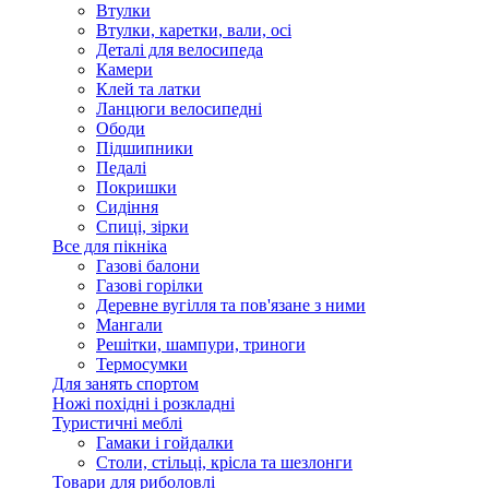
Втулки
Втулки, каретки, вали, осі
Деталі для велосипеда
Камери
Клей та латки
Ланцюги велосипедні
Ободи
Підшипники
Педалі
Покришки
Сидіння
Спиці, зірки
Все для пікніка
Газові балони
Газові горілки
Деревне вугілля та пов'язане з ними
Мангали
Решітки, шампури, триноги
Термосумки
Для занять спортом
Ножі похідні і розкладні
Туристичні меблі
Гамаки і гойдалки
Столи, стільці, крісла та шезлонги
Товари для риболовлі