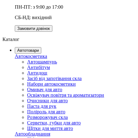
ПН-ПТ: з 9:00 до 17:00
СБ-НД: вихідний
Замовити дзвінок
Каталог
Автотовари
Автокосметика
Автошампунь
Антибітум
Антидощ
Засіб від запотівання скла
Набори автокосметики
Омивач для авто
Освіжувач повітря та ароматизатори
Очисники для авто
Паста для рук
Поліроль для авто
Розморожувач скла
Серветки, губки для авто
Щітки для миття авто
Автообладнання