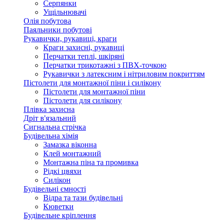
Серпянки
Ущільнювачі
Олія побутова
Паяльники побутові
Рукавички, рукавиці, краги
Краги захисні, рукавиці
Перчатки теплі, шкіряні
Перчатки трикотажні з ПВХ-точкою
Рукавички з латексним і нітриловим покриттям
Пістолети для монтажної піни і силікону
Пістолети для монтажної піни
Пістолети для силікону
Плівка захисна
Дріт в'язальний
Сигнальна стрічка
Будівельна хімія
Замазка віконна
Клей монтажний
Монтажна піна та промивка
Рідкі цвяхи
Силікон
Будівельні ємності
Відра та тази будівельні
Кюветки
Будівельне кріплення