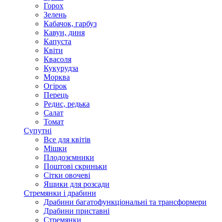
Горох
Зелень
Кабачок, гарбуз
Кавун, диня
Капуста
Квіти
Квасоля
Кукурудза
Морква
Огірок
Перець
Редис, редька
Салат
Томат
Супутні
Все для квітів
Мішки
Плодозємники
Поштові скриньки
Сітки овочеві
Ящики для розсади
Стремянки і драбини
Драбини багатофункціональні та трансформери
Драбини приставні
Стремянки