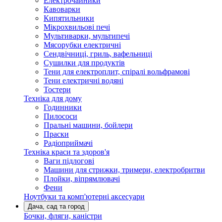
Електрочайники
Кавоварки
Кипятильники
Мікрохвильові печі
Мультиварки, мультипечі
Мясорубки електричні
Сендвічниці, гриль, вафельниці
Сушилки для продуктів
Тени для електроплит, спіралі вольфрамові
Тени електричні водяні
Тостери
Техніка для дому
Годинники
Пилососи
Пральні машини, бойлери
Праски
Радіоприймачі
Техніка краси та здоров'я
Ваги підлогові
Машини для стрижки, тримери, електробритви
Плойки, віпрямлювачі
Фени
Ноутбуки та комп'ютерні аксесуари
Дача, сад та город
Бочки, фляги, каністри