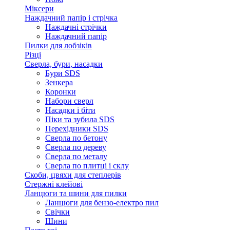
Міксери
Наждачний папір і стрічка
Наждачні стрічки
Наждачний папір
Пилки для лобзіків
Різці
Сверла, бури, насадки
Бури SDS
Зенкера
Коронки
Набори сверл
Насадки і біти
Піки та зубила SDS
Перехідники SDS
Сверла по бетону
Сверла по дереву
Сверла по металу
Сверла по плитці і склу
Скоби, цвяхи для степлерів
Стержні клейові
Ланцюги та шини для пилки
Ланцюги для бензо-електро пил
Свічки
Шини