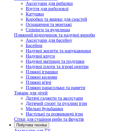
Аксесуари для рибалки
Взуття для риболовлі
Катушки
Коробки та ящики для снастей
Оснащення та монтажі
Спінінги та вудилища
Пляжний відпочинок та надувні вироби
Аксесуари для басейну
Басейни
Надувні жилети та нарукавники
Надувні круги
Надувні матраци та подушки
Надувні плоти та ігрові центри
Пляжні іграшки
Пляжні килими
Пляжні м'ячі
Пляжні парасольки та намети
Товари для дітей
Дитячі гаджети та аксесуари
Дитячий спорт та рухливі ігри
Мильні бульбашки
Настільні та розвиваючі ігри
Сітки для сушіння риби та фруктів
Побутова техніка
Аксесуари для TV