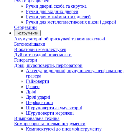
Ручки для дверей
Ручки дверні скоба та скрутка
Ручки для вхідних дверей
Ручки для міжкімнатних дверей
Ручки для металопластикових вікон і дверей
Серцевини
Інструменти
Акумуляторні обприскувачі та комплектуючі
Бетономішалки
Вібратори і комплектуючі
Дуйки та садові пилесмокти
Генератори
Дрілі, шуроповерти, перфоратори
Аксесуари до дрилі, шуруповерту, перфоратори,
гравера
Гайковерти
Гравер
Дрілі
Дрілі ударні
Перфоратори
Шуруповерти акумуляторні
Шуруповерти мережеві
Вимірювальна техніка
Компресори та пневмоінструменти
Комплектуючі до пневмоінструменту