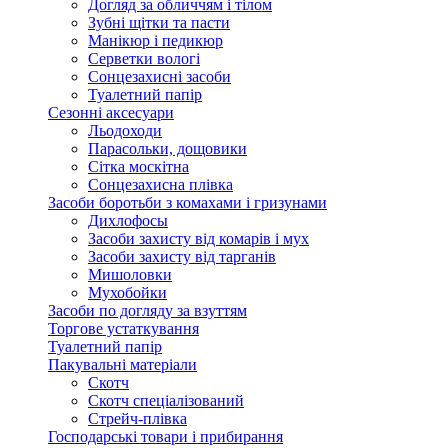
Догляд за обличчям і тілом
Зубні щітки та пасти
Манікюр і педикюр
Серветки вологі
Сонцезахисні засоби
Туалетний папір
Сезонні аксесуари
Льодоходи
Парасольки, дощовики
Сітка москітна
Сонцезахисна плівка
Засоби боротьби з комахами і гризунами
Дихлофосы
Засоби захисту від комарів і мух
Засоби захисту від тарганів
Мишоловки
Мухобойки
Засоби по догляду за взуттям
Торгове устаткування
Туалетний папір
Пакувальні матеріали
Скотч
Скотч спеціалізований
Стрейч-плівка
Господарські товари і прибирання