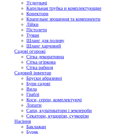
З'єднувачі
Капельная трубка и комплектующие
Конектори
Крапельне зрошення та компоненти
Лійки
Пістолети
Туман
Шланг для поливу
Шланг харчовий
Садові огорожі
Сітка декоративна
Сітка огіркова
Сітка рабиця
Садовий інвентар
Бруски абразивні
Бури садові
Вила
Граблі
Коси, серпи, комплектуючі
Лопати
Сапи, культиватори і землероби
Секатори, кущорізи, сучкорізи
Насіння
Баклажан
Буряк