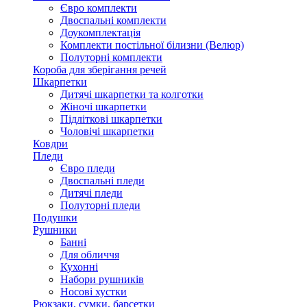
Євро комплекти
Двоспальні комплекти
Доукомплектація
Комплекти постільної білизни (Велюр)
Полуторні комплекти
Короба для зберігання речей
Шкарпетки
Дитячі шкарпетки та колготки
Жіночі шкарпетки
Підліткові шкарпетки
Чоловічі шкарпетки
Ковдри
Пледи
Євро пледи
Двоспальні пледи
Дитячі пледи
Полуторні пледи
Подушки
Рушники
Банні
Для обличчя
Кухонні
Набори рушників
Носові хустки
Рюкзаки, сумки, барсетки