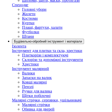
Шоломи, щити, маски, протигази
Спецодяг
Головні убори
Жилети
Костюми
Куртки
Плащі, фартухи, халати
Футболки
Штани
Будівельно-обробний інструмент і матеріали
Ізолента
Інструмент для плитки та скла, хрестики
Плиткорізи і комплектуючі
Склорізи та допоміжні інструменти
Хрестики
Інструмент малярний
Валики
Запаски на валик
Ковші малярні
Пензлі
Ручки для валика
Щітки побілочні
Малярні стрічки, серпянки, ущільнювачі
Малярні стрічки
Обивка для дверей