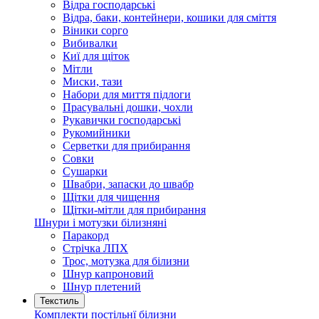
Відра господарські
Відра, баки, контейнери, кошики для сміття
Віники сорго
Вибивалки
Киї для щіток
Мітли
Миски, тази
Набори для миття підлоги
Прасувальні дошки, чохли
Рукавички господарські
Рукомийники
Серветки для прибирання
Совки
Сушарки
Швабри, запаски до швабр
Щітки для чищення
Щітки-мітли для прибирання
Шнури і мотузки білизняні
Паракорд
Стрічка ЛПХ
Трос, мотузка для білизни
Шнур капроновий
Шнур плетений
Текстиль
Комплекти постільнї білизни