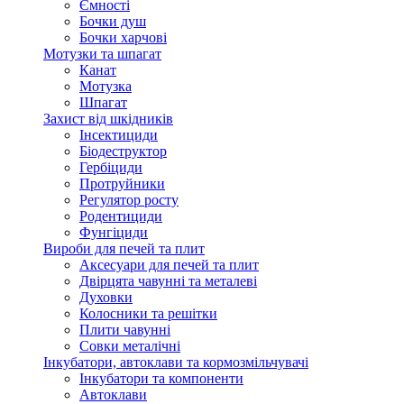
Ємності
Бочки душ
Бочки харчові
Мотузки та шпагат
Канат
Мотузка
Шпагат
Захист від шкідників
Інсектициди
Біодеструктор
Гербіциди
Протруйники
Регулятор росту
Родентициди
Фунгіциди
Вироби для печей та плит
Аксесуари для печей та плит
Двірцята чавунні та металеві
Духовки
Колосники та решітки
Плити чавунні
Совки металічні
Інкубатори, автоклави та кормозмільчувачі
Інкубатори та компоненти
Автоклави