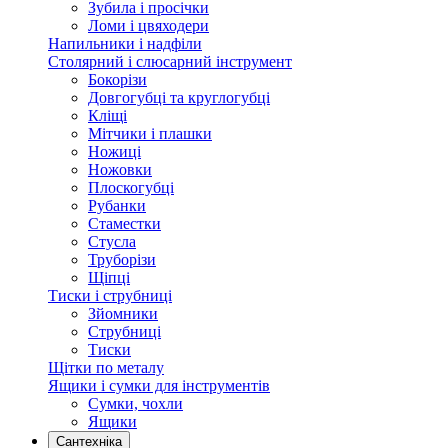
Зубила і просічки
Ломи і цвяходери
Напильники і надфіли
Столярний і слюсарний інструмент
Бокорізи
Довгогубці та круглогубці
Кліщі
Мітчики і плашки
Ножиці
Ножовки
Плоскогубці
Рубанки
Стаместки
Стусла
Труборізи
Щіпці
Тиски і струбниці
Зйомники
Струбниці
Тиски
Щітки по металу
Ящики і сумки для інструментів
Сумки, чохли
Ящики
Сантехніка