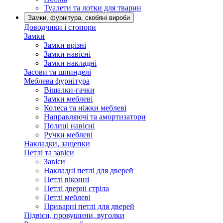
Туалети та лотки для тварин
Замки, фурнітура, скобяні вироби
Доводчики і стопори
Замки
Замки врізні
Замки навісні
Замки накладні
Засови та шпинделі
Меблева фурнітура
Вішалки-гачки
Замки меблеві
Колеса та ніжки меблеві
Направляючі та амортизатори
Полиці навісні
Ручки меблеві
Накладки, защепки
Петлі та завіси
Завіси
Накладні петлі для дверей
Петлі віконні
Петлі дверні стріла
Петлі меблеві
Приварні петлі для дверей
Підвіси, провушини, вуголки