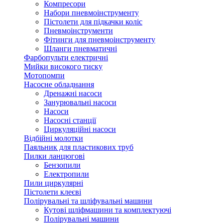
Компресори
Набори пневмоінструменту
Пістолети для підкачки коліс
Пневмоінструменти
Фітинги для пневмоінструменту
Шланги пневматичні
Фарбопульти електричні
Мийки високого тиску
Мотопомпи
Насосне обладнання
Дренажні насоси
Занурювальні насоси
Насоси
Насосні станції
Циркуляційні насоси
Відбійні молотки
Паяльник для пластикових труб
Пилки ланцюгові
Бензопили
Електропили
Пили циркулярні
Пістолети клеєві
Полірувальні та шліфувальні машини
Кутові шліфмашини та комплектуючі
Полірувальні машини