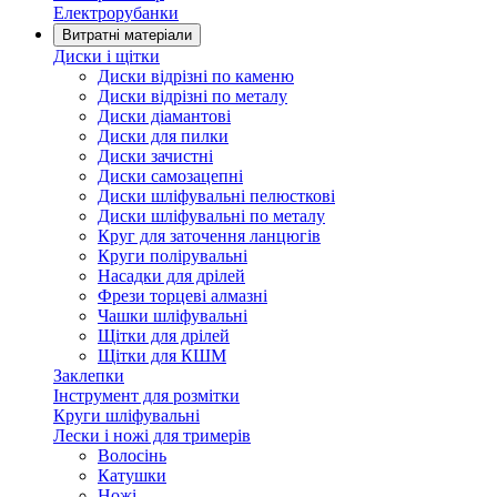
Електрорубанки
Витратні матеріали
Диски і щітки
Диски відрізні по каменю
Диски відрізні по металу
Диски діамантові
Диски для пилки
Диски зачистні
Диски самозацепні
Диски шліфувальні пелюсткові
Диски шліфувальні по металу
Круг для заточення ланцюгів
Круги полірувальні
Насадки для дрілей
Фрези торцеві алмазні
Чашки шліфувальні
Щітки для дрілей
Щітки для КШМ
Заклепки
Інструмент для розмітки
Круги шліфувальні
Лески і ножі для тримерів
Волосінь
Катушки
Ножі