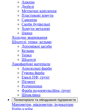
Анкери
Дюбелі
Метричне кріплення
Пластикові хомути
Саморізи
Скоби будівельні
Хомути металеві
Цвяхи
Холодне зварювання
Шпателі, терки, кельми
Допоміжні засоби
Кельми
Терки
Шпателі
Лакофарбові матеріали
Аерозольні фарби
Гумова фарба
Емалі ПФ, ґрунт
Пігмент
Розчинники
Фарба водоемульсійна, ґрунт
Шпаклівки
Техматеріали та обладнання підприємств
Манометри, мікрометри, індикатори
Набір клейм