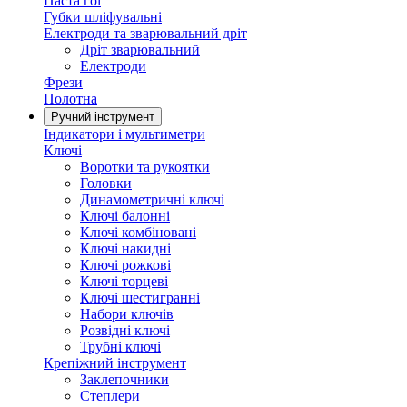
Паста гоі
Губки шліфувальні
Електроди та зварювальний дріт
Дріт зварювальний
Електроди
Фрези
Полотна
Ручний інструмент
Індикатори і мультиметри
Ключі
Воротки та рукоятки
Головки
Динамометричні ключі
Ключі балонні
Ключі комбіновані
Ключі накидні
Ключі рожкові
Ключі торцеві
Ключі шестигранні
Набори ключів
Розвідні ключі
Трубні ключі
Крепіжний інструмент
Заклепочники
Степлери