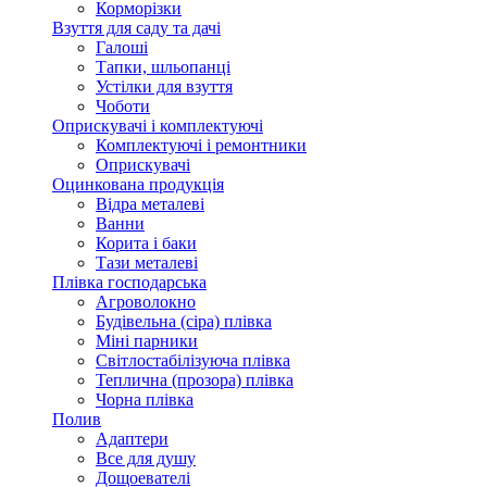
Корморізки
Взуття для саду та дачі
Галоші
Тапки, шльопанці
Устілки для взуття
Чоботи
Оприскувачі і комплектуючі
Комплектуючі і ремонтники
Оприскувачі
Оцинкована продукція
Відра металеві
Ванни
Корита і баки
Тази металеві
Плівка господарська
Агроволокно
Будівельна (сіра) плівка
Міні парники
Світлостабілізуюча плівка
Теплична (прозора) плівка
Чорна плівка
Полив
Адаптери
Все для душу
Дощоевателі