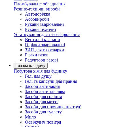
Пломбувальне обладнання
Резино-технічні вироби
Автодоріжка
Асбовироби
Рукави зварювальні
Рукави технічні
Устаткування для газозварювання
Вентилі і клапани
Горілки зварювальні
ЗИП для газосварки
Різаки газові
Редуктори газові
Товари для дому
Побутова хімія для будинку
Гелі для душу
Гелі та капсули для прання
Засоби антинакип
Засоби антипліснява
Засоби для гоління
Засоби для миття
Засоби для прочищення труб
Засоби для туалету
Мило
Освіжувач повітря