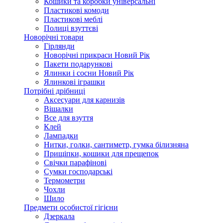
Кошики та коробки універсальні
Пластикові комоди
Пластикові меблі
Полиці взуттєві
Новорічні товари
Гірлянди
Новорічні прикраси Новий Рік
Пакети подарункові
Ялинки і сосни Новий Рік
Ялинкові іграшки
Потрібні дрібниці
Аксесуари для карнизів
Вішалки
Все для взуття
Клей
Лампадки
Нитки, голки, сантиметр, гумка білизняна
Прищіпки, кошики для прещепок
Свічки парафінові
Сумки господарські
Термометри
Чохли
Шило
Предмети особистої гігієни
Дзеркала