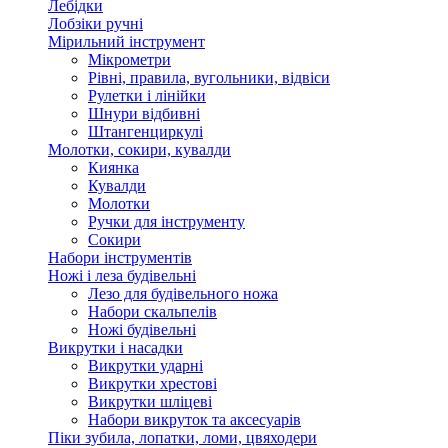
Лебідки
Лобзіки ручні
Мірильний інструмент
Мікрометри
Рівні, правила, вугольники, відвіси
Рулетки і лінійки
Шнури відбивні
Штангенциркулі
Молотки, сокири, кувалди
Киянка
Кувалди
Молотки
Ручки для інструменту
Сокири
Набори інструментів
Ножі і леза будівельні
Лезо для будівельного ножа
Набори скальпелів
Ножі будівельні
Викрутки і насадки
Викрутки ударні
Викрутки хрестові
Викрутки шліцеві
Набори викруток та аксесуарів
Піки зубила, лопатки, ломи, цвяходери