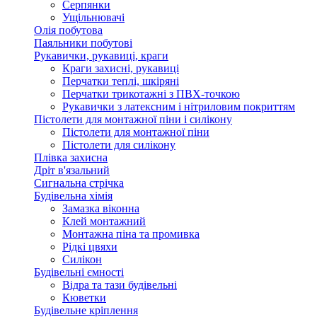
Серпянки
Ущільнювачі
Олія побутова
Паяльники побутові
Рукавички, рукавиці, краги
Краги захисні, рукавиці
Перчатки теплі, шкіряні
Перчатки трикотажні з ПВХ-точкою
Рукавички з латексним і нітриловим покриттям
Пістолети для монтажної піни і силікону
Пістолети для монтажної піни
Пістолети для силікону
Плівка захисна
Дріт в'язальний
Сигнальна стрічка
Будівельна хімія
Замазка віконна
Клей монтажний
Монтажна піна та промивка
Рідкі цвяхи
Силікон
Будівельні ємності
Відра та тази будівельні
Кюветки
Будівельне кріплення