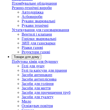
Пломбувальне обладнання
Резино-технічні вироби
Автодоріжка
Асбовироби
Рукави зварювальні
Рукави технічні
Устаткування для газозварювання
Вентилі і клапани
Горілки зварювальні
ЗИП для газосварки
Різаки газові
Редуктори газові
Товари для дому
Побутова хімія для будинку
Гелі для душу
Гелі та капсули для прання
Засоби антинакип
Засоби антипліснява
Засоби для гоління
Засоби для миття
Засоби для прочищення труб
Засоби для туалету
Мило
Освіжувач повітря