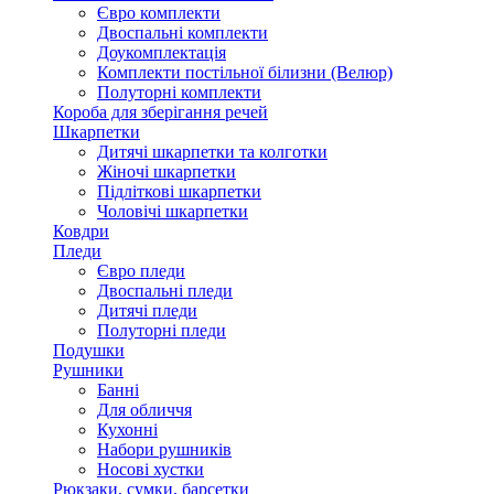
Євро комплекти
Двоспальні комплекти
Доукомплектація
Комплекти постільної білизни (Велюр)
Полуторні комплекти
Короба для зберігання речей
Шкарпетки
Дитячі шкарпетки та колготки
Жіночі шкарпетки
Підліткові шкарпетки
Чоловічі шкарпетки
Ковдри
Пледи
Євро пледи
Двоспальні пледи
Дитячі пледи
Полуторні пледи
Подушки
Рушники
Банні
Для обличчя
Кухонні
Набори рушників
Носові хустки
Рюкзаки, сумки, барсетки