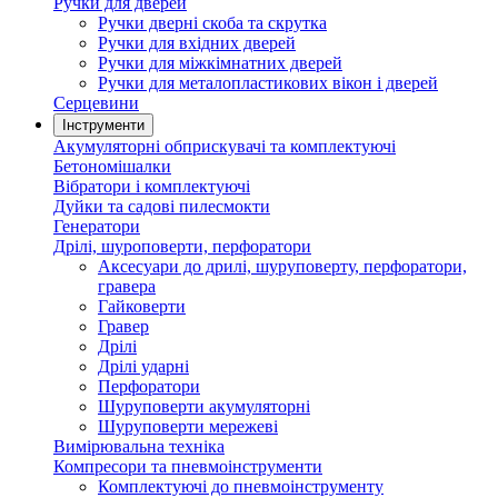
Ручки для дверей
Ручки дверні скоба та скрутка
Ручки для вхідних дверей
Ручки для міжкімнатних дверей
Ручки для металопластикових вікон і дверей
Серцевини
Інструменти
Акумуляторні обприскувачі та комплектуючі
Бетономішалки
Вібратори і комплектуючі
Дуйки та садові пилесмокти
Генератори
Дрілі, шуроповерти, перфоратори
Аксесуари до дрилі, шуруповерту, перфоратори,
гравера
Гайковерти
Гравер
Дрілі
Дрілі ударні
Перфоратори
Шуруповерти акумуляторні
Шуруповерти мережеві
Вимірювальна техніка
Компресори та пневмоінструменти
Комплектуючі до пневмоінструменту