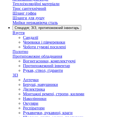
Теплоізоляційні матеріали
Трос сантехнічний
Шланг гофра
Шланги для душу
Мийки нержавіюча сталь
Спецодяг, ЗІЗ, протипожежний інвентарь
Взуття
Сандалії
Черевики і півчеревики
Чоботи гумові посилені
Полотно
Протипожежне обладнання
Вогнегасники, комплектуючі
Протипожежний інвентар
Рукав, ствол, гідранти
ЗІЗ
Аптечки
Беруші, навушники
Діелектрика
Монтажні ремені, стропи, килими
Наколінники
Окуляри
Респіратори
Рукавички, рукавиці, краги