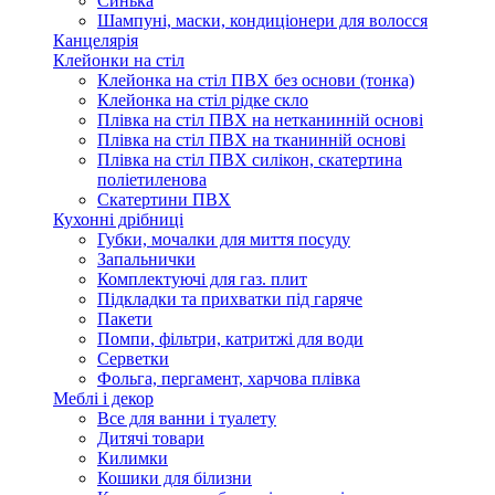
Синька
Шампуні, маски, кондиціонери для волосся
Канцелярія
Клейонки на стіл
Клейонка на стіл ПВХ без основи (тонка)
Клейонка на стіл рідке скло
Плівка на стіл ПВХ на нетканинній основі
Плівка на стіл ПВХ на тканинній основі
Плівка на стіл ПВХ силікон, скатертина
поліетиленова
Скатертини ПВХ
Кухонні дрібниці
Губки, мочалки для миття посуду
Запальнички
Комплектуючі для газ. плит
Підкладки та прихватки під гаряче
Пакети
Помпи, фільтри, катритжі для води
Серветки
Фольга, пергамент, харчова плівка
Меблі і декор
Все для ванни і туалету
Дитячі товари
Килимки
Кошики для білизни