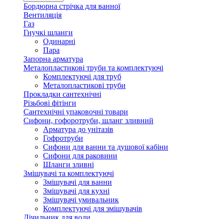
Бордюрна стрічка для ванної
Вентиляція
Газ
Гнучкі шланги
Одинарні
Пара
Запорна арматура
Металопластикові труби та комплектуючі
Комплектуючі для труб
Металопластикові труби
Прокладки сантехнічні
Різьбові фітінги
Сантехнічні упаковочні товари
Сифони, гофоротруби, шланг зливний
Арматура до унітазів
Гофротруби
Сифони для ванни та душової кабіни
Сифони для раковини
Шланги зливні
Змішувачі та комплектуючі
Змішувачі для ванни
Змішувачі для кухні
Змішувачі умивальник
Комплектуючі для змішувачів
Лічильник для води