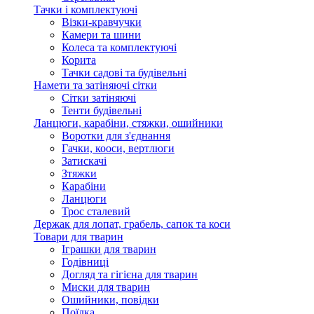
Тачки і комплектуючі
Візки-кравчучки
Камери та шини
Колеса та комплектуючі
Корита
Тачки садові та будівельні
Намети та затіняючі сітки
Сітки затіняючі
Тенти будівельні
Ланцюги, карабіни, стяжки, ошийники
Воротки для з'єднання
Гачки, кооси, вертлюги
Затискачі
Зтяжки
Карабіни
Ланцюги
Трос сталевий
Держак для лопат, грабель, сапок та коси
Товари для тварин
Іграшки для тварин
Годівниці
Догляд та гігієна для тварин
Миски для тварин
Ошийники, повідки
Поїлка