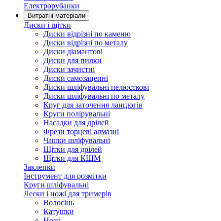
Електрорубанки
Витратні матеріали
Диски і щітки
Диски відрізні по каменю
Диски відрізні по металу
Диски діамантові
Диски для пилки
Диски зачистні
Диски самозацепні
Диски шліфувальні пелюсткові
Диски шліфувальні по металу
Круг для заточення ланцюгів
Круги полірувальні
Насадки для дрілей
Фрези торцеві алмазні
Чашки шліфувальні
Щітки для дрілей
Щітки для КШМ
Заклепки
Інструмент для розмітки
Круги шліфувальні
Лески і ножі для тримерів
Волосінь
Катушки
Ножі