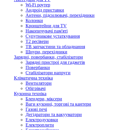
Wi-Fi роутер
Андроід приставки
Антени, підсилювачі, перехідники
Колонки
Кронштейни для TV
Накопичувачі пам'яті
Супутникове устаткування
Т2 ресівери
ТВ запчастини та обладнання
Шнури, перехідники
Зарядні, повербанки, стабілізатори
Зарядні пристрої для гаджетів
Повербанки
Стабілізатори напруги
Кліматична техніка
Вентилятори
Обігрівачі
Кухонна техніка
Блендери, міксери
Ваги кухонні, торгові та кантери
Газові печі
Дегідратори та вакууматори
Електродуховки
Електроплити