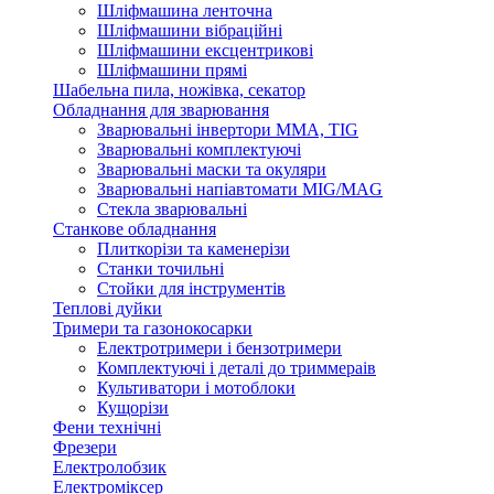
Шліфмашина ленточна
Шліфмашини вібраційні
Шліфмашини ексцентрикові
Шліфмашини прямі
Шабельна пила, ножівка, секатор
Обладнання для зварювання
Зварювальні інвертори ММА, TIG
Зварювальні комплектуючі
Зварювальні маски та окуляри
Зварювальні напіавтомати MIG/MAG
Стекла зварювальні
Станкове обладнання
Плиткорізи та каменерізи
Станки точильні
Стойки для інструментів
Теплові дуйки
Тримери та газонокосарки
Електротримери і бензотримери
Комплектуючі і деталі до триммераів
Культиватори і мотоблоки
Кущорізи
Фени технічні
Фрезери
Електролобзик
Електроміксер