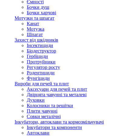
Ємності
Бочки душ
Бочки харчові
Мотузки та шпагат
Канат
Мотузка
Шпагат
Захист від шкідників
Інсектициди
Біодеструктор
Гербіциди
Протруйники
Регулятор росту
Родентициди
Фунгіциди
Вироби для печей та плит
Аксесуари для печей та плит
Двірцята чавунні та металеві
Духовки
Колосники та решітки
Плити чавунні
Совки металічні
Інкубатори, автоклави та кормозмільчувачі
Інкубатори та компоненти
Автоклави