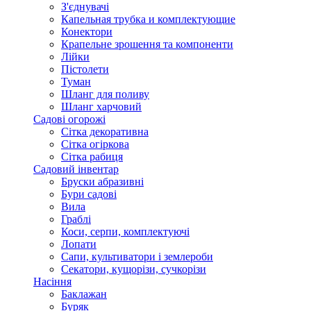
З'єднувачі
Капельная трубка и комплектующие
Конектори
Крапельне зрошення та компоненти
Лійки
Пістолети
Туман
Шланг для поливу
Шланг харчовий
Садові огорожі
Сітка декоративна
Сітка огіркова
Сітка рабиця
Садовий інвентар
Бруски абразивні
Бури садові
Вила
Граблі
Коси, серпи, комплектуючі
Лопати
Сапи, культиватори і землероби
Секатори, кущорізи, сучкорізи
Насіння
Баклажан
Буряк