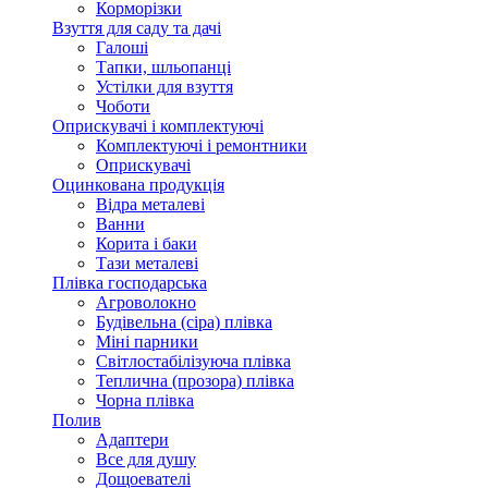
Корморізки
Взуття для саду та дачі
Галоші
Тапки, шльопанці
Устілки для взуття
Чоботи
Оприскувачі і комплектуючі
Комплектуючі і ремонтники
Оприскувачі
Оцинкована продукція
Відра металеві
Ванни
Корита і баки
Тази металеві
Плівка господарська
Агроволокно
Будівельна (сіра) плівка
Міні парники
Світлостабілізуюча плівка
Теплична (прозора) плівка
Чорна плівка
Полив
Адаптери
Все для душу
Дощоевателі