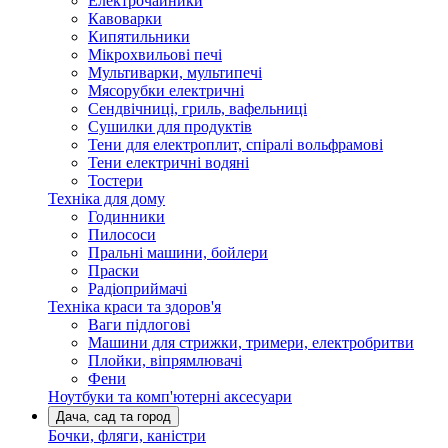
Електрочайники
Кавоварки
Кипятильники
Мікрохвильові печі
Мультиварки, мультипечі
Мясорубки електричні
Сендвічниці, гриль, вафельниці
Сушилки для продуктів
Тени для електроплит, спіралі вольфрамові
Тени електричні водяні
Тостери
Техніка для дому
Годинники
Пилососи
Пральні машини, бойлери
Праски
Радіоприймачі
Техніка краси та здоров'я
Ваги підлогові
Машини для стрижки, тримери, електробритви
Плойки, віпрямлювачі
Фени
Ноутбуки та комп'ютерні аксесуари
Дача, сад та город
Бочки, фляги, каністри