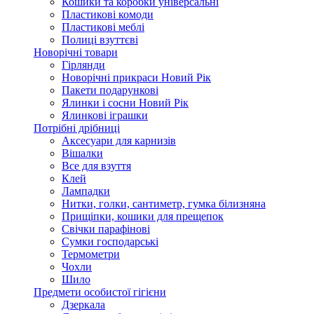
Кошики та коробки універсальні
Пластикові комоди
Пластикові меблі
Полиці взуттєві
Новорічні товари
Гірлянди
Новорічні прикраси Новий Рік
Пакети подарункові
Ялинки і сосни Новий Рік
Ялинкові іграшки
Потрібні дрібниці
Аксесуари для карнизів
Вішалки
Все для взуття
Клей
Лампадки
Нитки, голки, сантиметр, гумка білизняна
Прищіпки, кошики для прещепок
Свічки парафінові
Сумки господарські
Термометри
Чохли
Шило
Предмети особистої гігієни
Дзеркала