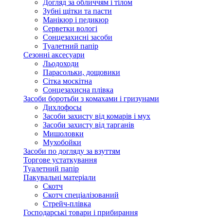
Догляд за обличчям і тілом
Зубні щітки та пасти
Манікюр і педикюр
Серветки вологі
Сонцезахисні засоби
Туалетний папір
Сезонні аксесуари
Льодоходи
Парасольки, дощовики
Сітка москітна
Сонцезахисна плівка
Засоби боротьби з комахами і гризунами
Дихлофосы
Засоби захисту від комарів і мух
Засоби захисту від тарганів
Мишоловки
Мухобойки
Засоби по догляду за взуттям
Торгове устаткування
Туалетний папір
Пакувальні матеріали
Скотч
Скотч спеціалізований
Стрейч-плівка
Господарські товари і прибирання