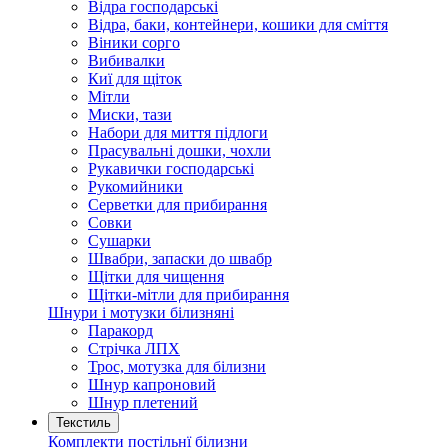
Відра господарські
Відра, баки, контейнери, кошики для сміття
Віники сорго
Вибивалки
Киї для щіток
Мітли
Миски, тази
Набори для миття підлоги
Прасувальні дошки, чохли
Рукавички господарські
Рукомийники
Серветки для прибирання
Совки
Сушарки
Швабри, запаски до швабр
Щітки для чищення
Щітки-мітли для прибирання
Шнури і мотузки білизняні
Паракорд
Стрічка ЛПХ
Трос, мотузка для білизни
Шнур капроновий
Шнур плетений
Текстиль
Комплекти постільнї білизни