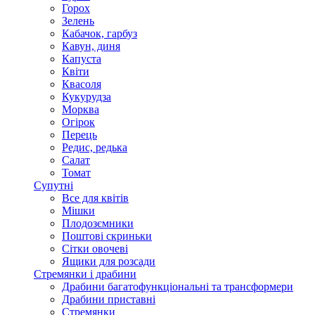
Горох
Зелень
Кабачок, гарбуз
Кавун, диня
Капуста
Квіти
Квасоля
Кукурудза
Морква
Огірок
Перець
Редис, редька
Салат
Томат
Супутні
Все для квітів
Мішки
Плодозємники
Поштові скриньки
Сітки овочеві
Ящики для розсади
Стремянки і драбини
Драбини багатофункціональні та трансформери
Драбини приставні
Стремянки