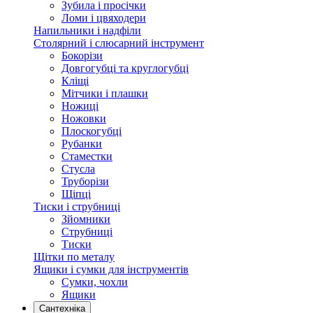
Зубила і просічки
Ломи і цвяходери
Напильники і надфіли
Столярний і слюсарний інструмент
Бокорізи
Довгогубці та круглогубці
Кліщі
Мітчики і плашки
Ножиці
Ножовки
Плоскогубці
Рубанки
Стаместки
Стусла
Труборізи
Щіпці
Тиски і струбниці
Зйомники
Струбниці
Тиски
Щітки по металу
Ящики і сумки для інструментів
Сумки, чохли
Ящики
Сантехніка