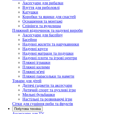
Аксесуари для рибалки
Взуття для риболовлі
Катушки
Коробки та ящики для снастей
Оснащення та монтажі
Спінінги та вудилища
Пляжний відпочинок та надувні вироби
Аксесуари для басейну
Басейни
Надувні жилети та нарукавники
Надувні круги
Надувні матраци та подушки
Надувні плоти та ігрові центри
Пляжні іграшки
Пляжні килими
Пляжні м'ячі
Пляжні парасольки та намети
Товари для дітей
Дитячі гаджети та аксесуари
Дитячий спорт та рухливі ігри
Мильні бульбашки
Настільні та розвиваючі ігри
Сітки для сушіння риби та фруктів
Побутова техніка
Аксесуари для TV