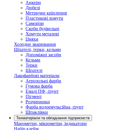
Анкери
Дюбелі
Метричне кріплення
Пластикові хомути
Саморізи
Скоби будівельні
Хомути металеві
Цвяхи
Холодне зварювання
Шпателі, терки, кельми
Допоміжні засоби
Кельми
Терки
Шпателі
Лакофарбові матеріали
Аерозольні фарби
Гумова фарба
Емалі ПФ, ґрунт
Пігмент
Розчинники
Фарба водоемульсійна, ґрунт
Шпаклівки
Техматеріали та обладнання підприємств
Манометри, мікрометри, індикатори
Набір клейм