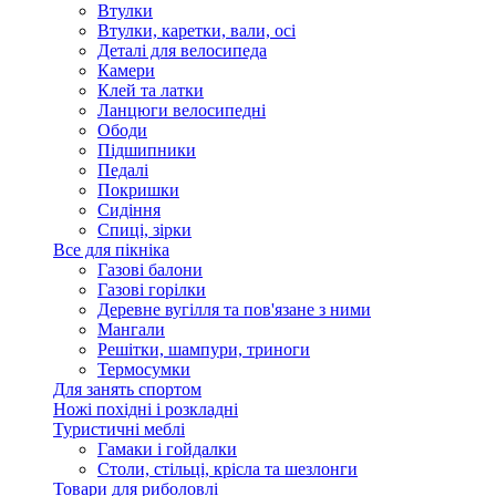
Втулки
Втулки, каретки, вали, осі
Деталі для велосипеда
Камери
Клей та латки
Ланцюги велосипедні
Ободи
Підшипники
Педалі
Покришки
Сидіння
Спиці, зірки
Все для пікніка
Газові балони
Газові горілки
Деревне вугілля та пов'язане з ними
Мангали
Решітки, шампури, триноги
Термосумки
Для занять спортом
Ножі похідні і розкладні
Туристичні меблі
Гамаки і гойдалки
Столи, стільці, крісла та шезлонги
Товари для риболовлі