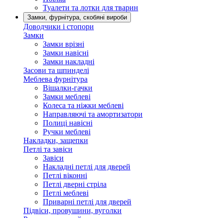
Туалети та лотки для тварин
Замки, фурнітура, скобяні вироби
Доводчики і стопори
Замки
Замки врізні
Замки навісні
Замки накладні
Засови та шпинделі
Меблева фурнітура
Вішалки-гачки
Замки меблеві
Колеса та ніжки меблеві
Направляючі та амортизатори
Полиці навісні
Ручки меблеві
Накладки, защепки
Петлі та завіси
Завіси
Накладні петлі для дверей
Петлі віконні
Петлі дверні стріла
Петлі меблеві
Приварні петлі для дверей
Підвіси, провушини, вуголки