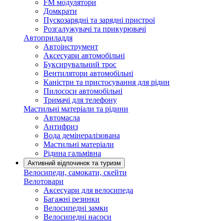
FM модулятори
Домкрати
Пускозарядні та зарядні пристрої
Розгалужувачі та прикурювачі
Автоприладдя
Автоінструмент
Аксесуари автомобільні
Буксирувальний трос
Вентилятори автомобільні
Каністри та пристосування для рідин
Пилососи автомобільні
Тримачі для телефону
Мастильні матеріали та рідини
Автомасла
Антифриз
Вода демінералізована
Мастильні матеріали
Рідина гальмівна
Активний відпочинок та туризм
Велосипеди, самокати, скейти
Велотовари
Аксесуари для велосипеда
Багажні резинки
Велосипедні замки
Велосипедні насоси