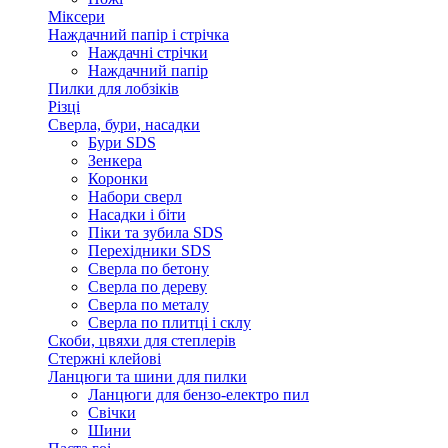
Міксери
Наждачний папір і стрічка
Наждачні стрічки
Наждачний папір
Пилки для лобзіків
Різці
Сверла, бури, насадки
Бури SDS
Зенкера
Коронки
Набори сверл
Насадки і біти
Піки та зубила SDS
Перехідники SDS
Сверла по бетону
Сверла по дереву
Сверла по металу
Сверла по плитці і склу
Скоби, цвяхи для степлерів
Стержні клейові
Ланцюги та шини для пилки
Ланцюги для бензо-електро пил
Свічки
Шини