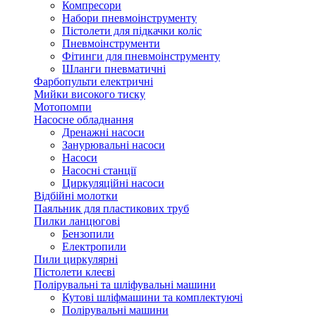
Компресори
Набори пневмоінструменту
Пістолети для підкачки коліс
Пневмоінструменти
Фітинги для пневмоінструменту
Шланги пневматичні
Фарбопульти електричні
Мийки високого тиску
Мотопомпи
Насосне обладнання
Дренажні насоси
Занурювальні насоси
Насоси
Насосні станції
Циркуляційні насоси
Відбійні молотки
Паяльник для пластикових труб
Пилки ланцюгові
Бензопили
Електропили
Пили циркулярні
Пістолети клеєві
Полірувальні та шліфувальні машини
Кутові шліфмашини та комплектуючі
Полірувальні машини