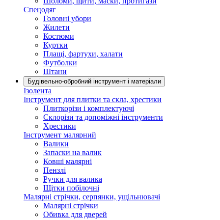
Шоломи, щити, маски, протигази
Спецодяг
Головні убори
Жилети
Костюми
Куртки
Плащі, фартухи, халати
Футболки
Штани
Будівельно-обробний інструмент і матеріали
Ізолента
Інструмент для плитки та скла, хрестики
Плиткорізи і комплектуючі
Склорізи та допоміжні інструменти
Хрестики
Інструмент малярний
Валики
Запаски на валик
Ковші малярні
Пензлі
Ручки для валика
Щітки побілочні
Малярні стрічки, серпянки, ущільнювачі
Малярні стрічки
Обивка для дверей