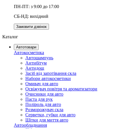
ПН-ПТ: з 9:00 до 17:00
СБ-НД: вихідний
Замовити дзвінок
Каталог
Автотовари
Автокосметика
Автошампунь
Антибітум
Антидощ
Засіб від запотівання скла
Набори автокосметики
Омивач для авто
Освіжувач повітря та ароматизатори
Очисники для авто
Паста для рук
Поліроль для авто
Розморожувач скла
Серветки, губки для авто
Щітки для миття авто
Автообладнання