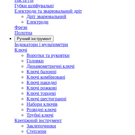
Паста гоі
Губки шліфувальні
Електроди та зварювальний дріт
Дріт зварювальний
Електроди
Фрези
Полотна
Ручний інструмент
Індикатори і мультиметри
Ключі
Воротки та рукоятки
Головки
Динамометричні ключі
Ключі балонні
Ключі комбіновані
Ключі накидні
Ключі рожкові
Ключі торцеві
Ключі шестигранні
Набори ключів
Розвідні ключі
Трубні ключі
Крепіжний інструмент
Заклепочники
Степлери