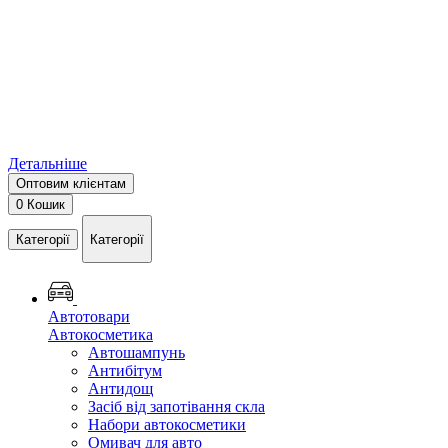
Детальніше
Оптовим клієнтам
0
Кошик
Категорії
Категорії
Автотовари
Автокосметика
Автошампунь
Антибітум
Антидощ
Засіб від запотівання скла
Набори автокосметики
Омивач для авто