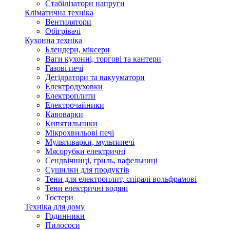
Стабілізатори напруги
Кліматична техніка
Вентилятори
Обігрівачі
Кухонна техніка
Блендери, міксери
Ваги кухонні, торгові та кантери
Газові печі
Дегідратори та вакууматори
Електродуховки
Електроплити
Електрочайники
Кавоварки
Кипятильники
Мікрохвильові печі
Мультиварки, мультипечі
Мясорубки електричні
Сендвічниці, гриль, вафельниці
Сушилки для продуктів
Тени для електроплит, спіралі вольфрамові
Тени електричні водяні
Тостери
Техніка для дому
Годинники
Пилососи