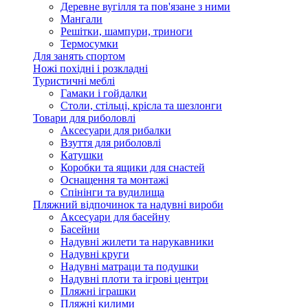
Деревне вугілля та пов'язане з ними
Мангали
Решітки, шампури, триноги
Термосумки
Для занять спортом
Ножі похідні і розкладні
Туристичні меблі
Гамаки і гойдалки
Столи, стільці, крісла та шезлонги
Товари для риболовлі
Аксесуари для рибалки
Взуття для риболовлі
Катушки
Коробки та ящики для снастей
Оснащення та монтажі
Спінінги та вудилища
Пляжний відпочинок та надувні вироби
Аксесуари для басейну
Басейни
Надувні жилети та нарукавники
Надувні круги
Надувні матраци та подушки
Надувні плоти та ігрові центри
Пляжні іграшки
Пляжні килими