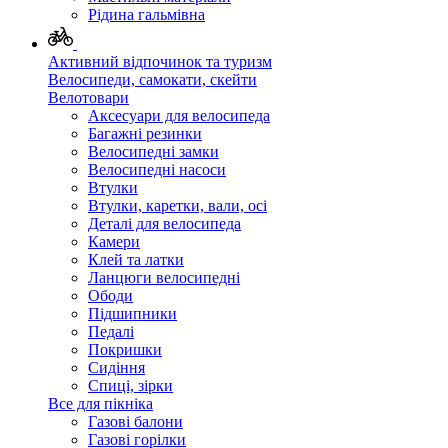
Рідина гальмівна
Активний відпочинок та туризм
Велосипеди, самокати, скейти
Велотовари
Аксесуари для велосипеда
Багажні резинки
Велосипедні замки
Велосипедні насоси
Втулки
Втулки, каретки, вали, осі
Деталі для велосипеда
Камери
Клей та латки
Ланцюги велосипедні
Ободи
Підшипники
Педалі
Покришки
Сидіння
Спиці, зірки
Все для пікніка
Газові балони
Газові горілки