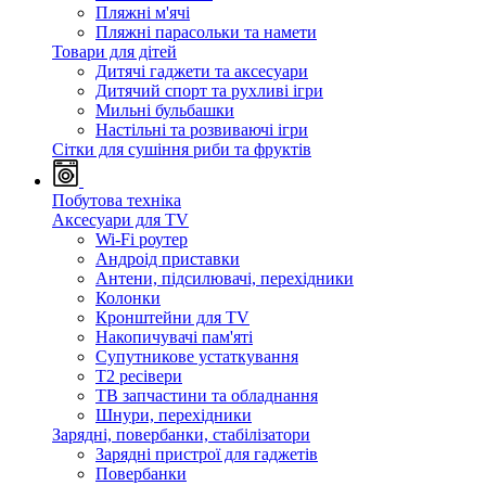
Пляжні м'ячі
Пляжні парасольки та намети
Товари для дітей
Дитячі гаджети та аксесуари
Дитячий спорт та рухливі ігри
Мильні бульбашки
Настільні та розвиваючі ігри
Сітки для сушіння риби та фруктів
Побутова техніка
Аксесуари для TV
Wi-Fi роутер
Андроід приставки
Антени, підсилювачі, перехідники
Колонки
Кронштейни для TV
Накопичувачі пам'яті
Супутникове устаткування
Т2 ресівери
ТВ запчастини та обладнання
Шнури, перехідники
Зарядні, повербанки, стабілізатори
Зарядні пристрої для гаджетів
Повербанки