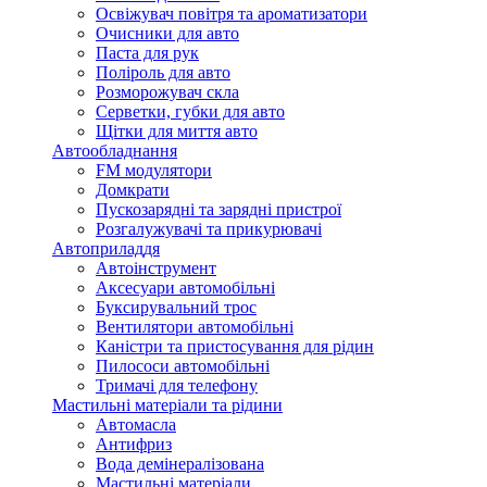
Освіжувач повітря та ароматизатори
Очисники для авто
Паста для рук
Поліроль для авто
Розморожувач скла
Серветки, губки для авто
Щітки для миття авто
Автообладнання
FM модулятори
Домкрати
Пускозарядні та зарядні пристрої
Розгалужувачі та прикурювачі
Автоприладдя
Автоінструмент
Аксесуари автомобільні
Буксирувальний трос
Вентилятори автомобільні
Каністри та пристосування для рідин
Пилососи автомобільні
Тримачі для телефону
Мастильні матеріали та рідини
Автомасла
Антифриз
Вода демінералізована
Мастильні матеріали