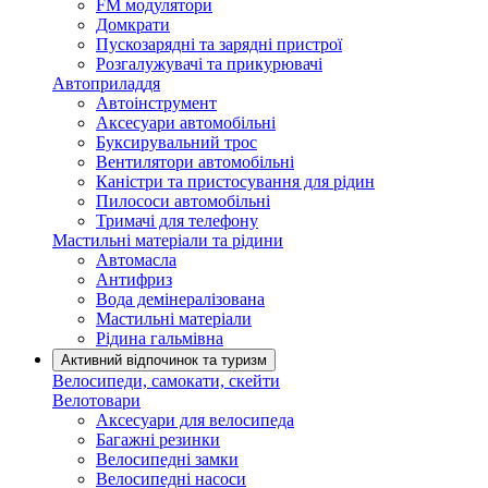
FM модулятори
Домкрати
Пускозарядні та зарядні пристрої
Розгалужувачі та прикурювачі
Автоприладдя
Автоінструмент
Аксесуари автомобільні
Буксирувальний трос
Вентилятори автомобільні
Каністри та пристосування для рідин
Пилососи автомобільні
Тримачі для телефону
Мастильні матеріали та рідини
Автомасла
Антифриз
Вода демінералізована
Мастильні матеріали
Рідина гальмівна
Активний відпочинок та туризм
Велосипеди, самокати, скейти
Велотовари
Аксесуари для велосипеда
Багажні резинки
Велосипедні замки
Велосипедні насоси