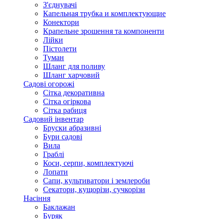
З'єднувачі
Капельная трубка и комплектующие
Конектори
Крапельне зрошення та компоненти
Лійки
Пістолети
Туман
Шланг для поливу
Шланг харчовий
Садові огорожі
Сітка декоративна
Сітка огіркова
Сітка рабиця
Садовий інвентар
Бруски абразивні
Бури садові
Вила
Граблі
Коси, серпи, комплектуючі
Лопати
Сапи, культиватори і землероби
Секатори, кущорізи, сучкорізи
Насіння
Баклажан
Буряк