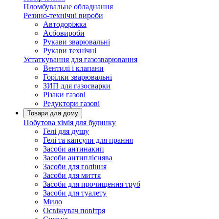
Пломбувальне обладнання
Резино-технічні вироби
Автодоріжка
Асбовироби
Рукави зварювальні
Рукави технічні
Устаткування для газозварювання
Вентилі і клапани
Горілки зварювальні
ЗИП для газосварки
Різаки газові
Редуктори газові
Товари для дому
Побутова хімія для будинку
Гелі для душу
Гелі та капсули для прання
Засоби антинакип
Засоби антипліснява
Засоби для гоління
Засоби для миття
Засоби для прочищення труб
Засоби для туалету
Мило
Освіжувач повітря