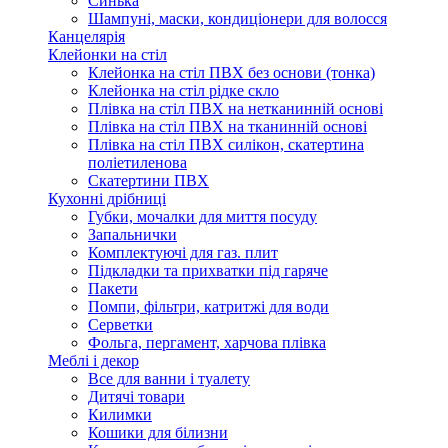
Синька
Шампуні, маски, кондиціонери для волосся
Канцелярія
Клейонки на стіл
Клейонка на стіл ПВХ без основи (тонка)
Клейонка на стіл рідке скло
Плівка на стіл ПВХ на нетканинній основі
Плівка на стіл ПВХ на тканинній основі
Плівка на стіл ПВХ силікон, скатертина
поліетиленова
Скатертини ПВХ
Кухонні дрібниці
Губки, мочалки для миття посуду
Запальнички
Комплектуючі для газ. плит
Підкладки та прихватки під гаряче
Пакети
Помпи, фільтри, катритжі для води
Серветки
Фольга, пергамент, харчова плівка
Меблі і декор
Все для ванни і туалету
Дитячі товари
Килимки
Кошики для білизни