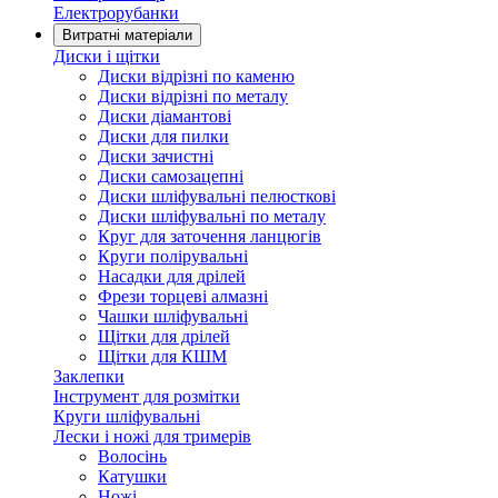
Електрорубанки
Витратні матеріали
Диски і щітки
Диски відрізні по каменю
Диски відрізні по металу
Диски діамантові
Диски для пилки
Диски зачистні
Диски самозацепні
Диски шліфувальні пелюсткові
Диски шліфувальні по металу
Круг для заточення ланцюгів
Круги полірувальні
Насадки для дрілей
Фрези торцеві алмазні
Чашки шліфувальні
Щітки для дрілей
Щітки для КШМ
Заклепки
Інструмент для розмітки
Круги шліфувальні
Лески і ножі для тримерів
Волосінь
Катушки
Ножі