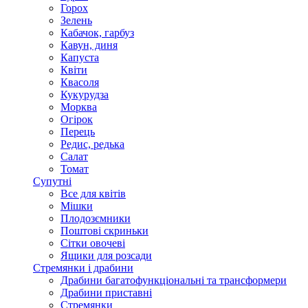
Горох
Зелень
Кабачок, гарбуз
Кавун, диня
Капуста
Квіти
Квасоля
Кукурудза
Морква
Огірок
Перець
Редис, редька
Салат
Томат
Супутні
Все для квітів
Мішки
Плодозємники
Поштові скриньки
Сітки овочеві
Ящики для розсади
Стремянки і драбини
Драбини багатофункціональні та трансформери
Драбини приставні
Стремянки