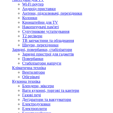
Wi-Fi роутер
Андроід приставки
Антени, підсилювачі, перехідники
Колонки
Кронштейни для TV
Накопичувачі пам'яті
Супутникове устаткування
Т2 ресівери
ТВ запчастини та обладнання
Шнури, перехідники
Зарядні, повербанки, стабілізатори
Зарядні пристрої для гаджетів
Повербанки
Стабілізатори напруги
Кліматична техніка
Вентилятори
Обігрівачі
Кухонна техніка
Блендери, міксери
Ваги кухонні, торгові та кантери
Газові печі
Дегідратори та вакууматори
Електродуховки
Електроплити