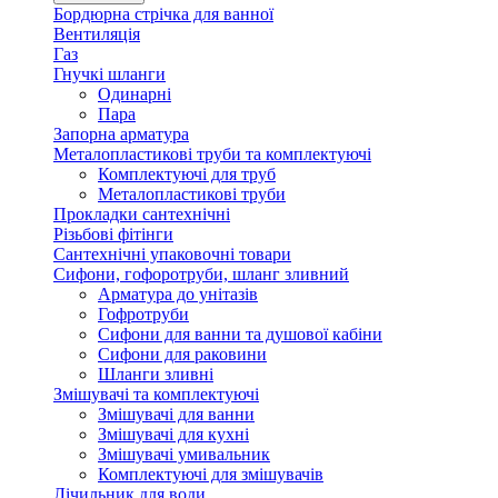
Бордюрна стрічка для ванної
Вентиляція
Газ
Гнучкі шланги
Одинарні
Пара
Запорна арматура
Металопластикові труби та комплектуючі
Комплектуючі для труб
Металопластикові труби
Прокладки сантехнічні
Різьбові фітінги
Сантехнічні упаковочні товари
Сифони, гофоротруби, шланг зливний
Арматура до унітазів
Гофротруби
Сифони для ванни та душової кабіни
Сифони для раковини
Шланги зливні
Змішувачі та комплектуючі
Змішувачі для ванни
Змішувачі для кухні
Змішувачі умивальник
Комплектуючі для змішувачів
Лічильник для води