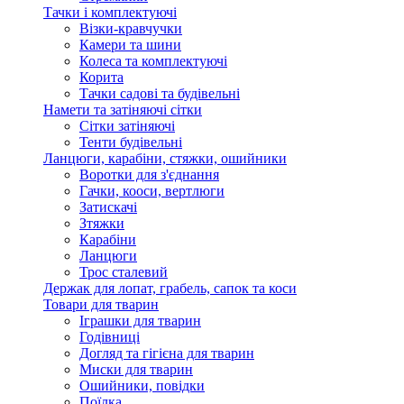
Тачки і комплектуючі
Візки-кравчучки
Камери та шини
Колеса та комплектуючі
Корита
Тачки садові та будівельні
Намети та затіняючі сітки
Сітки затіняючі
Тенти будівельні
Ланцюги, карабіни, стяжки, ошийники
Воротки для з'єднання
Гачки, кооси, вертлюги
Затискачі
Зтяжки
Карабіни
Ланцюги
Трос сталевий
Держак для лопат, грабель, сапок та коси
Товари для тварин
Іграшки для тварин
Годівниці
Догляд та гігієна для тварин
Миски для тварин
Ошийники, повідки
Поїлка