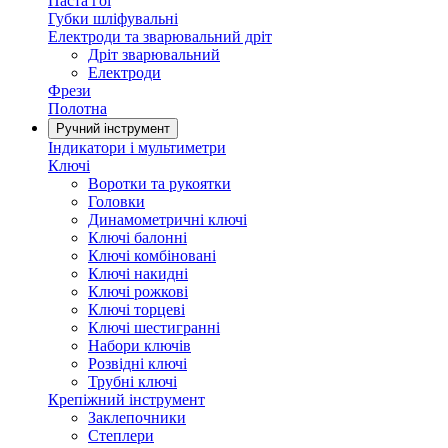
Паста гоі
Губки шліфувальні
Електроди та зварювальний дріт
Дріт зварювальний
Електроди
Фрези
Полотна
Ручний інструмент
Індикатори і мультиметри
Ключі
Воротки та рукоятки
Головки
Динамометричні ключі
Ключі балонні
Ключі комбіновані
Ключі накидні
Ключі рожкові
Ключі торцеві
Ключі шестигранні
Набори ключів
Розвідні ключі
Трубні ключі
Крепіжний інструмент
Заклепочники
Степлери