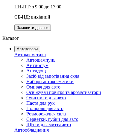
ПН-ПТ: з 9:00 до 17:00
СБ-НД: вихідний
Замовити дзвінок
Каталог
Автотовари
Автокосметика
Автошампунь
Антибітум
Антидощ
Засіб від запотівання скла
Набори автокосметики
Омивач для авто
Освіжувач повітря та ароматизатори
Очисники для авто
Паста для рук
Поліроль для авто
Розморожувач скла
Серветки, губки для авто
Щітки для миття авто
Автообладнання