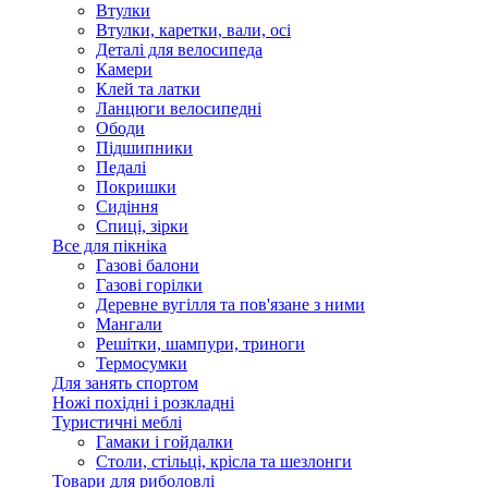
Втулки
Втулки, каретки, вали, осі
Деталі для велосипеда
Камери
Клей та латки
Ланцюги велосипедні
Ободи
Підшипники
Педалі
Покришки
Сидіння
Спиці, зірки
Все для пікніка
Газові балони
Газові горілки
Деревне вугілля та пов'язане з ними
Мангали
Решітки, шампури, триноги
Термосумки
Для занять спортом
Ножі похідні і розкладні
Туристичні меблі
Гамаки і гойдалки
Столи, стільці, крісла та шезлонги
Товари для риболовлі