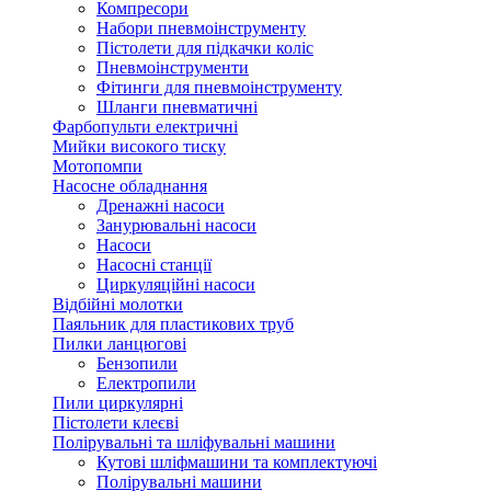
Компресори
Набори пневмоінструменту
Пістолети для підкачки коліс
Пневмоінструменти
Фітинги для пневмоінструменту
Шланги пневматичні
Фарбопульти електричні
Мийки високого тиску
Мотопомпи
Насосне обладнання
Дренажні насоси
Занурювальні насоси
Насоси
Насосні станції
Циркуляційні насоси
Відбійні молотки
Паяльник для пластикових труб
Пилки ланцюгові
Бензопили
Електропили
Пили циркулярні
Пістолети клеєві
Полірувальні та шліфувальні машини
Кутові шліфмашини та комплектуючі
Полірувальні машини