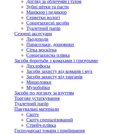
Догляд за обличчям і тілом
Зубні щітки та пасти
Манікюр і педикюр
Серветки вологі
Сонцезахисні засоби
Туалетний папір
Сезонні аксесуари
Льодоходи
Парасольки, дощовики
Сітка москітна
Сонцезахисна плівка
Засоби боротьби з комахами і гризунами
Дихлофосы
Засоби захисту від комарів і мух
Засоби захисту від тарганів
Мишоловки
Мухобойки
Засоби по догляду за взуттям
Торгове устаткування
Туалетний папір
Пакувальні матеріали
Скотч
Скотч спеціалізований
Стрейч-плівка
Господарські товари і прибирання