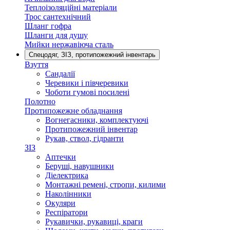
Теплоізоляційні матеріали
Трос сантехнічний
Шланг гофра
Шланги для душу
Мийки нержавіюча сталь
Спецодяг, ЗІЗ, протипожежний інвентарь
Взуття
Сандалії
Черевики і півчеревики
Чоботи гумові посилені
Полотно
Протипожежне обладнання
Вогнегасники, комплектуючі
Протипожежний інвентар
Рукав, ствол, гідранти
ЗІЗ
Аптечки
Беруші, навушники
Діелектрика
Монтажні ремені, стропи, килими
Наколінники
Окуляри
Респіратори
Рукавички, рукавиці, краги