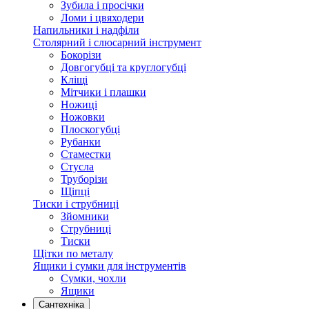
Зубила і просічки
Ломи і цвяходери
Напильники і надфіли
Столярний і слюсарний інструмент
Бокорізи
Довгогубці та круглогубці
Кліщі
Мітчики і плашки
Ножиці
Ножовки
Плоскогубці
Рубанки
Стаместки
Стусла
Труборізи
Щіпці
Тиски і струбниці
Зйомники
Струбниці
Тиски
Щітки по металу
Ящики і сумки для інструментів
Сумки, чохли
Ящики
Сантехніка