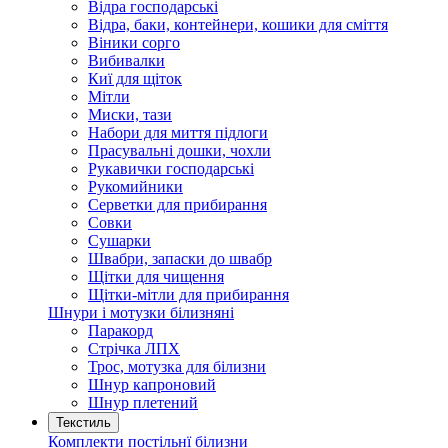
Відра господарські
Відра, баки, контейнери, кошики для сміття
Віники сорго
Вибивалки
Киї для щіток
Мітли
Миски, тази
Набори для миття підлоги
Прасувальні дошки, чохли
Рукавички господарські
Рукомийники
Серветки для прибирання
Совки
Сушарки
Швабри, запаски до швабр
Щітки для чищення
Щітки-мітли для прибирання
Шнури і мотузки білизняні
Паракорд
Стрічка ЛПХ
Трос, мотузка для білизни
Шнур капроновий
Шнур плетений
Текстиль
Комплекти постільнї білизни