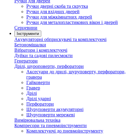
Ручки для дверей
Ручки дверні скоба та скрутка
Ручки для вхідних дверей
Ручки для міжкімнатних дверей
Ручки для металопластикових вікон і дверей
Серцевини
Інструменти
Акумуляторні обприскувачі та комплектуючі
Бетономішалки
Вібратори і комплектуючі
Дуйки та садові пилесмокти
Генератори
Дрілі, шуроповерти, перфоратори
Аксесуари до дрилі, шуруповерту, перфоратори,
гравера
Гайковерти
Гравер
Дрілі
Дрілі ударні
Перфоратори
Шуруповерти акумуляторні
Шуруповерти мережеві
Вимірювальна техніка
Компресори та пневмоінструменти
Комплектуючі до пневмоінструменту