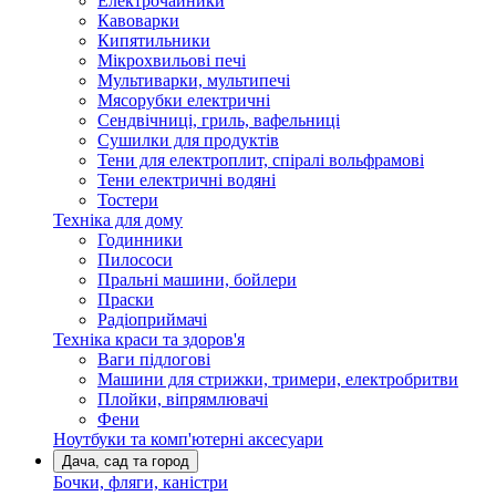
Електрочайники
Кавоварки
Кипятильники
Мікрохвильові печі
Мультиварки, мультипечі
Мясорубки електричні
Сендвічниці, гриль, вафельниці
Сушилки для продуктів
Тени для електроплит, спіралі вольфрамові
Тени електричні водяні
Тостери
Техніка для дому
Годинники
Пилососи
Пральні машини, бойлери
Праски
Радіоприймачі
Техніка краси та здоров'я
Ваги підлогові
Машини для стрижки, тримери, електробритви
Плойки, віпрямлювачі
Фени
Ноутбуки та комп'ютерні аксесуари
Дача, сад та город
Бочки, фляги, каністри