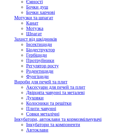
Ємності
Бочки душ
Бочки харчові
Мотузки та шпагат
Канат
Мотузка
Шпагат
Захист від шкідників
Інсектициди
Біодеструктор
Гербіциди
Протруйники
Регулятор росту
Родентициди
Фунгіциди
Вироби для печей та плит
Аксесуари для печей та плит
Двірцята чавунні та металеві
Духовки
Колосники та решітки
Плити чавунні
Совки металічні
Інкубатори, автоклави та кормозмільчувачі
Інкубатори та компоненти
Автоклави