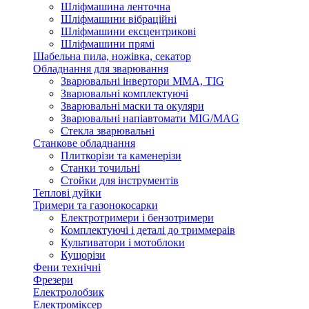
Шліфмашина ленточна
Шліфмашини вібраційні
Шліфмашини ексцентрикові
Шліфмашини прямі
Шабельна пила, ножівка, секатор
Обладнання для зварювання
Зварювальні інвертори ММА, TIG
Зварювальні комплектуючі
Зварювальні маски та окуляри
Зварювальні напіавтомати MIG/MAG
Стекла зварювальні
Станкове обладнання
Плиткорізи та каменерізи
Станки точильні
Стойки для інструментів
Теплові дуйки
Тримери та газонокосарки
Електротримери і бензотримери
Комплектуючі і деталі до триммераів
Культиватори і мотоблоки
Кущорізи
Фени технічні
Фрезери
Електролобзик
Електроміксер