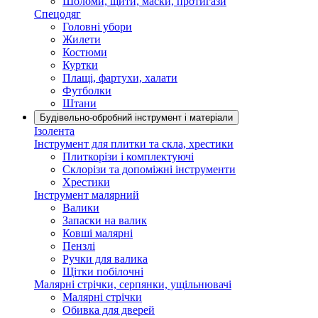
Шоломи, щити, маски, протигази
Спецодяг
Головні убори
Жилети
Костюми
Куртки
Плащі, фартухи, халати
Футболки
Штани
Будівельно-обробний інструмент і матеріали
Ізолента
Інструмент для плитки та скла, хрестики
Плиткорізи і комплектуючі
Склорізи та допоміжні інструменти
Хрестики
Інструмент малярний
Валики
Запаски на валик
Ковші малярні
Пензлі
Ручки для валика
Щітки побілочні
Малярні стрічки, серпянки, ущільнювачі
Малярні стрічки
Обивка для дверей