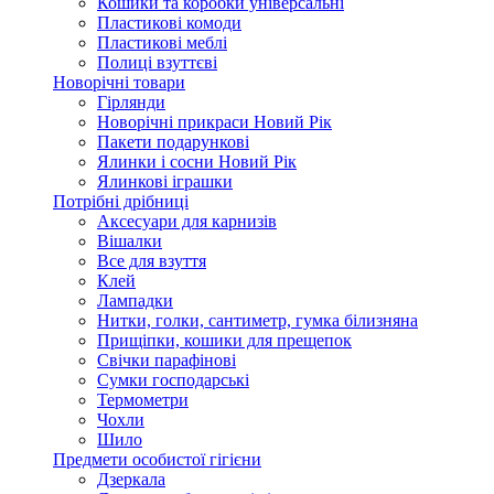
Кошики та коробки універсальні
Пластикові комоди
Пластикові меблі
Полиці взуттєві
Новорічні товари
Гірлянди
Новорічні прикраси Новий Рік
Пакети подарункові
Ялинки і сосни Новий Рік
Ялинкові іграшки
Потрібні дрібниці
Аксесуари для карнизів
Вішалки
Все для взуття
Клей
Лампадки
Нитки, голки, сантиметр, гумка білизняна
Прищіпки, кошики для прещепок
Свічки парафінові
Сумки господарські
Термометри
Чохли
Шило
Предмети особистої гігієни
Дзеркала