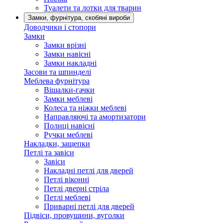
Туалети та лотки для тварин
Замки, фурнітура, скобяні вироби
Доводчики і стопори
Замки
Замки врізні
Замки навісні
Замки накладні
Засови та шпинделі
Меблева фурнітура
Вішалки-гачки
Замки меблеві
Колеса та ніжки меблеві
Направляючі та амортизатори
Полиці навісні
Ручки меблеві
Накладки, защепки
Петлі та завіси
Завіси
Накладні петлі для дверей
Петлі віконні
Петлі дверні стріла
Петлі меблеві
Приварні петлі для дверей
Підвіси, провушини, вуголки