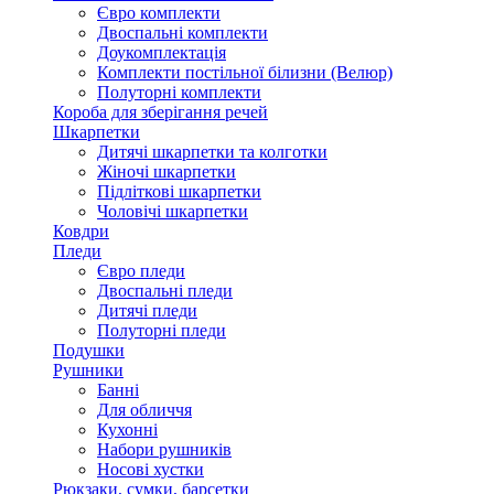
Євро комплекти
Двоспальні комплекти
Доукомплектація
Комплекти постільної білизни (Велюр)
Полуторні комплекти
Короба для зберігання речей
Шкарпетки
Дитячі шкарпетки та колготки
Жіночі шкарпетки
Підліткові шкарпетки
Чоловічі шкарпетки
Ковдри
Пледи
Євро пледи
Двоспальні пледи
Дитячі пледи
Полуторні пледи
Подушки
Рушники
Банні
Для обличчя
Кухонні
Набори рушників
Носові хустки
Рюкзаки, сумки, барсетки