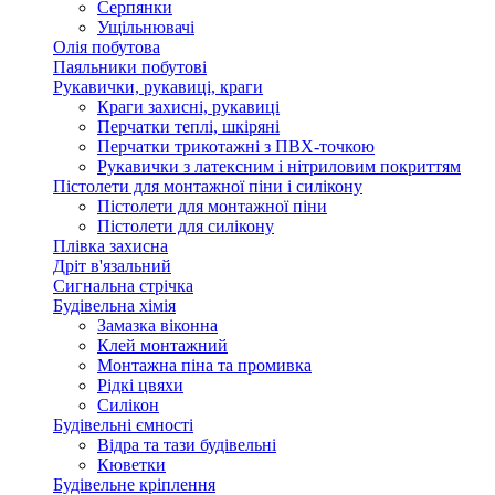
Серпянки
Ущільнювачі
Олія побутова
Паяльники побутові
Рукавички, рукавиці, краги
Краги захисні, рукавиці
Перчатки теплі, шкіряні
Перчатки трикотажні з ПВХ-точкою
Рукавички з латексним і нітриловим покриттям
Пістолети для монтажної піни і силікону
Пістолети для монтажної піни
Пістолети для силікону
Плівка захисна
Дріт в'язальний
Сигнальна стрічка
Будівельна хімія
Замазка віконна
Клей монтажний
Монтажна піна та промивка
Рідкі цвяхи
Силікон
Будівельні ємності
Відра та тази будівельні
Кюветки
Будівельне кріплення