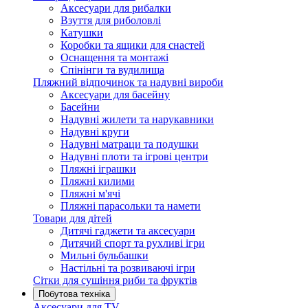
Аксесуари для рибалки
Взуття для риболовлі
Катушки
Коробки та ящики для снастей
Оснащення та монтажі
Спінінги та вудилища
Пляжний відпочинок та надувні вироби
Аксесуари для басейну
Басейни
Надувні жилети та нарукавники
Надувні круги
Надувні матраци та подушки
Надувні плоти та ігрові центри
Пляжні іграшки
Пляжні килими
Пляжні м'ячі
Пляжні парасольки та намети
Товари для дітей
Дитячі гаджети та аксесуари
Дитячий спорт та рухливі ігри
Мильні бульбашки
Настільні та розвиваючі ігри
Сітки для сушіння риби та фруктів
Побутова техніка
Аксесуари для TV