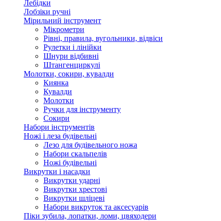
Лебідки
Лобзіки ручні
Мірильний інструмент
Мікрометри
Рівні, правила, вугольники, відвіси
Рулетки і лінійки
Шнури відбивні
Штангенциркулі
Молотки, сокири, кувалди
Киянка
Кувалди
Молотки
Ручки для інструменту
Сокири
Набори інструментів
Ножі і леза будівельні
Лезо для будівельного ножа
Набори скальпелів
Ножі будівельні
Викрутки і насадки
Викрутки ударні
Викрутки хрестові
Викрутки шліцеві
Набори викруток та аксесуарів
Піки зубила, лопатки, ломи, цвяходери