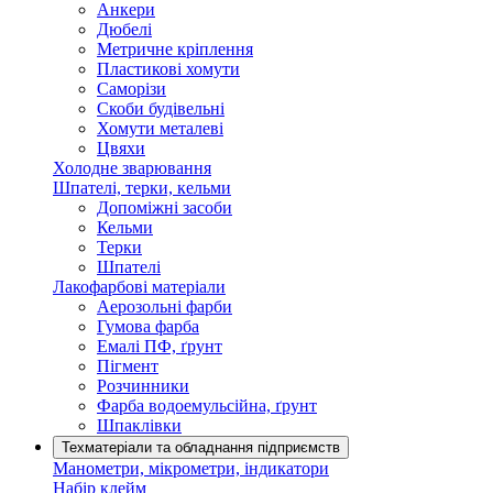
Анкери
Дюбелі
Метричне кріплення
Пластикові хомути
Саморізи
Скоби будівельні
Хомути металеві
Цвяхи
Холодне зварювання
Шпателі, терки, кельми
Допоміжні засоби
Кельми
Терки
Шпателі
Лакофарбові матеріали
Аерозольні фарби
Гумова фарба
Емалі ПФ, ґрунт
Пігмент
Розчинники
Фарба водоемульсійна, ґрунт
Шпаклівки
Техматеріали та обладнання підприємств
Манометри, мікрометри, індикатори
Набір клейм