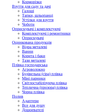
Корморізки
Взуття для саду та дачі
Галоші
Тапки, шльопанці
Устілки для взуття
Чоботи
Оприскувачі і комплектуючі
Комплектуючі і ремонтники
Оприскувачі
Оцинкована продукція
Відра металеві
Ванни
Корита і баки
Тази металеві
Плівка господарська
Агроволокно
Будівельна (сіра) плівка
Міні парники
Світлостабілізуюча плівка
Теплична (прозора) плівка
Чорна плівка
Полив
Адаптери
Все для душу
Дощоевателі