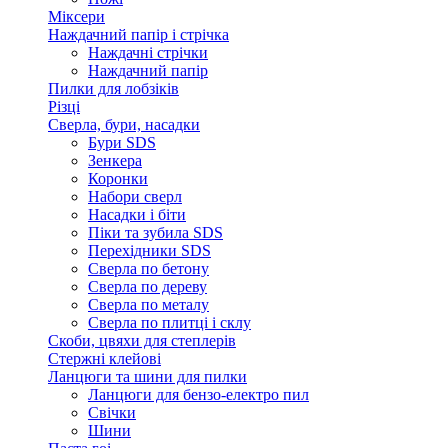
Міксери
Наждачний папір і стрічка
Наждачні стрічки
Наждачний папір
Пилки для лобзіків
Різці
Сверла, бури, насадки
Бури SDS
Зенкера
Коронки
Набори сверл
Насадки і біти
Піки та зубила SDS
Перехідники SDS
Сверла по бетону
Сверла по дереву
Сверла по металу
Сверла по плитці і склу
Скоби, цвяхи для степлерів
Стержні клейові
Ланцюги та шини для пилки
Ланцюги для бензо-електро пил
Свічки
Шини