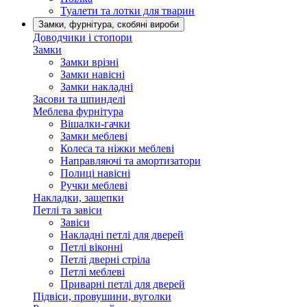
Туалети та лотки для тварин
Замки, фурнітура, скобяні вироби
Доводчики і стопори
Замки
Замки врізні
Замки навісні
Замки накладні
Засови та шпинделі
Меблева фурнітура
Вішалки-гачки
Замки меблеві
Колеса та ніжки меблеві
Направляючі та амортизатори
Полиці навісні
Ручки меблеві
Накладки, защепки
Петлі та завіси
Завіси
Накладні петлі для дверей
Петлі віконні
Петлі дверні стріла
Петлі меблеві
Приварні петлі для дверей
Підвіси, провушини, вуголки