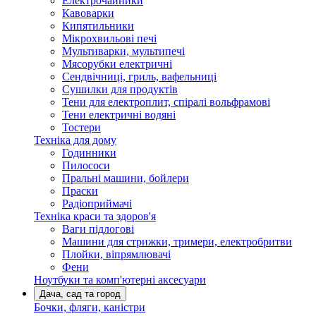
Електрочайники
Кавоварки
Кипятильники
Мікрохвильові печі
Мультиварки, мультипечі
Мясорубки електричні
Сендвічниці, гриль, вафельниці
Сушилки для продуктів
Тени для електроплит, спіралі вольфрамові
Тени електричні водяні
Тостери
Техніка для дому
Годинники
Пилососи
Пральні машини, бойлери
Праски
Радіоприймачі
Техніка краси та здоров'я
Ваги підлогові
Машини для стрижки, тримери, електробритви
Плойки, віпрямлювачі
Фени
Ноутбуки та комп'ютерні аксесуари
Дача, сад та город
Бочки, фляги, каністри