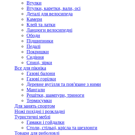
Втулки
Втулки, каретки, вали, осі
Деталі для велосипеда
Камери
Клей та латки
Ланцюги велосипедні
Ободи
Підшипники
Педалі
Покришки
Сидіння
Спиці, зірки
Все для пікніка
Газові балони
Газові горілки
Деревне вугілля та пов'язане з ними
Мангали
Решітки, шампури, триноги
Термосумки
Для занять спортом
Ножі похідні і розкладні
Туристичні меблі
Гамаки і гойдалки
Столи, стільці, крісла та шезлонги
Товари для риболовлі