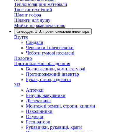
Теплоізоляційні матеріали
Трос сантехнічний
Шланг гофра
Шланги для душу
Мийки нержавіюча сталь
Спецодяг, ЗІЗ, протипожежний інвентарь
Взуття
Сандалії
Черевики і півчеревики
Чоботи гумові посилені
Полотно
Протипожежне обладнання
Вогнегасники, комплектуючі
Протипожежний інвентар
Рукав, ствол, гідранти
ЗІЗ
Аптечки
Беруші, навушники
Діелектрика
Монтажні ремені, стропи, килими
Наколінники
Окуляри
Респіратори
Рукавички, рукавиці, краги