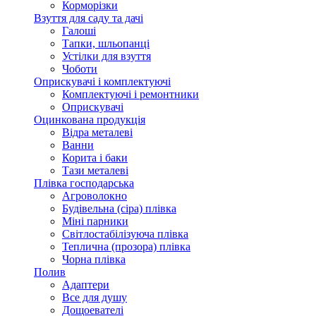
Корморізки
Взуття для саду та дачі
Галоші
Тапки, шльопанці
Устілки для взуття
Чоботи
Оприскувачі і комплектуючі
Комплектуючі і ремонтники
Оприскувачі
Оцинкована продукція
Відра металеві
Ванни
Корита і баки
Тази металеві
Плівка господарська
Агроволокно
Будівельна (сіра) плівка
Міні парники
Світлостабілізуюча плівка
Теплична (прозора) плівка
Чорна плівка
Полив
Адаптери
Все для душу
Дощоевателі