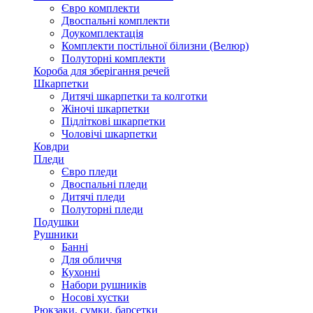
Євро комплекти
Двоспальні комплекти
Доукомплектація
Комплекти постільної білизни (Велюр)
Полуторні комплекти
Короба для зберігання речей
Шкарпетки
Дитячі шкарпетки та колготки
Жіночі шкарпетки
Підліткові шкарпетки
Чоловічі шкарпетки
Ковдри
Пледи
Євро пледи
Двоспальні пледи
Дитячі пледи
Полуторні пледи
Подушки
Рушники
Банні
Для обличчя
Кухонні
Набори рушників
Носові хустки
Рюкзаки, сумки, барсетки