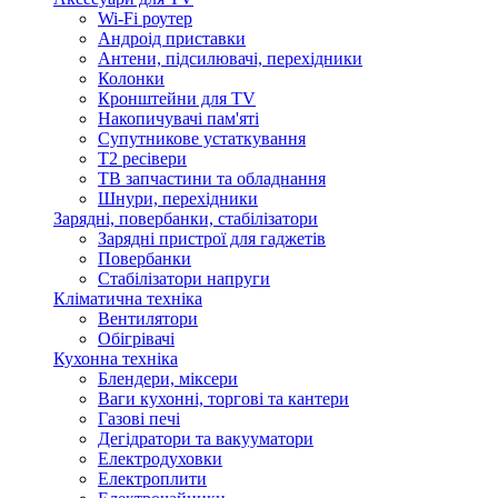
Wi-Fi роутер
Андроід приставки
Антени, підсилювачі, перехідники
Колонки
Кронштейни для TV
Накопичувачі пам'яті
Супутникове устаткування
Т2 ресівери
ТВ запчастини та обладнання
Шнури, перехідники
Зарядні, повербанки, стабілізатори
Зарядні пристрої для гаджетів
Повербанки
Стабілізатори напруги
Кліматична техніка
Вентилятори
Обігрівачі
Кухонна техніка
Блендери, міксери
Ваги кухонні, торгові та кантери
Газові печі
Дегідратори та вакууматори
Електродуховки
Електроплити