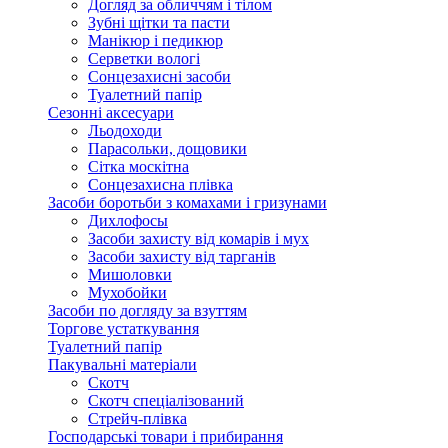
Догляд за обличчям і тілом
Зубні щітки та пасти
Манікюр і педикюр
Серветки вологі
Сонцезахисні засоби
Туалетний папір
Сезонні аксесуари
Льодоходи
Парасольки, дощовики
Сітка москітна
Сонцезахисна плівка
Засоби боротьби з комахами і гризунами
Дихлофосы
Засоби захисту від комарів і мух
Засоби захисту від тарганів
Мишоловки
Мухобойки
Засоби по догляду за взуттям
Торгове устаткування
Туалетний папір
Пакувальні матеріали
Скотч
Скотч спеціалізований
Стрейч-плівка
Господарські товари і прибирання