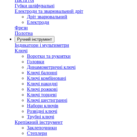
Паста гоі
Губки шліфувальні
Електроди та зварювальний дріт
Дріт зварювальний
Електроди
Фрези
Полотна
Ручний інструмент
Індикатори і мультиметри
Ключі
Воротки та рукоятки
Головки
Динамометричні ключі
Ключі балонні
Ключі комбіновані
Ключі накидні
Ключі рожкові
Ключі торцеві
Ключі шестигранні
Набори ключів
Розвідні ключі
Трубні ключі
Крепіжний інструмент
Заклепочники
Степлери