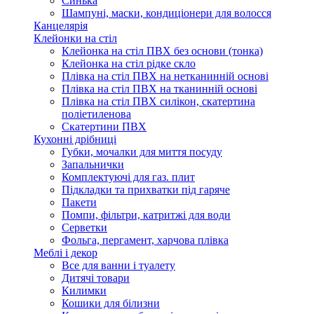
Синька
Шампуні, маски, кондиціонери для волосся
Канцелярія
Клейонки на стіл
Клейонка на стіл ПВХ без основи (тонка)
Клейонка на стіл рідке скло
Плівка на стіл ПВХ на нетканинній основі
Плівка на стіл ПВХ на тканинній основі
Плівка на стіл ПВХ силікон, скатертина
поліетиленова
Скатертини ПВХ
Кухонні дрібниці
Губки, мочалки для миття посуду
Запальнички
Комплектуючі для газ. плит
Підкладки та прихватки під гаряче
Пакети
Помпи, фільтри, катритжі для води
Серветки
Фольга, пергамент, харчова плівка
Меблі і декор
Все для ванни і туалету
Дитячі товари
Килимки
Кошики для білизни