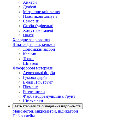
Анкери
Дюбелі
Метричне кріплення
Пластикові хомути
Саморізи
Скоби будівельні
Хомути металеві
Цвяхи
Холодне зварювання
Шпателі, терки, кельми
Допоміжні засоби
Кельми
Терки
Шпателі
Лакофарбові матеріали
Аерозольні фарби
Гумова фарба
Емалі ПФ, ґрунт
Пігмент
Розчинники
Фарба водоемульсійна, ґрунт
Шпаклівки
Техматеріали та обладнання підприємств
Манометри, мікрометри, індикатори
Набір клейм