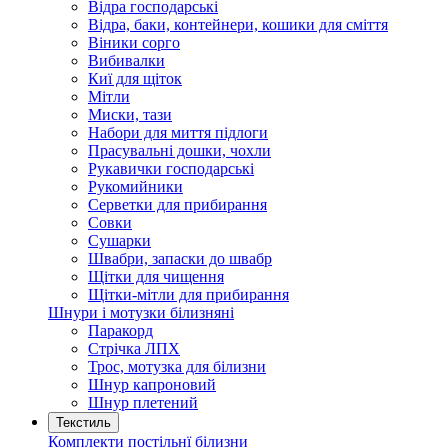
Відра господарські
Відра, баки, контейнери, кошики для сміття
Віники сорго
Вибивалки
Киї для щіток
Мітли
Миски, тази
Набори для миття підлоги
Прасувальні дошки, чохли
Рукавички господарські
Рукомийники
Серветки для прибирання
Совки
Сушарки
Швабри, запаски до швабр
Щітки для чищення
Щітки-мітли для прибирання
Шнури і мотузки білизняні
Паракорд
Стрічка ЛПХ
Трос, мотузка для білизни
Шнур капроновий
Шнур плетений
Текстиль
Комплекти постільнї білизни