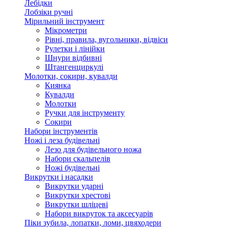
Лебідки
Лобзіки ручні
Мірильний інструмент
Мікрометри
Рівні, правила, вугольники, відвіси
Рулетки і лінійки
Шнури відбивні
Штангенциркулі
Молотки, сокири, кувалди
Киянка
Кувалди
Молотки
Ручки для інструменту
Сокири
Набори інструментів
Ножі і леза будівельні
Лезо для будівельного ножа
Набори скальпелів
Ножі будівельні
Викрутки і насадки
Викрутки ударні
Викрутки хрестові
Викрутки шліцеві
Набори викруток та аксесуарів
Піки зубила, лопатки, ломи, цвяходери