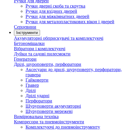
Ручки для дверей
Ручки дверні скоба та скрутка
Ручки для вхідних дверей
Ручки для міжкімнатних дверей
Ручки для металопластикових вікон і дверей
Серцевини
Інструменти
Акумуляторні обприскувачі та комплектуючі
Бетономішалки
Вібратори і комплектуючі
Дуйки та садові пилесмокти
Генератори
Дрілі, шуроповерти, перфоратори
Аксесуари до дрилі, шуруповерту, перфоратори,
гравера
Гайковерти
Гравер
Дрілі
Дрілі ударні
Перфоратори
Шуруповерти акумуляторні
Шуруповерти мережеві
Вимірювальна техніка
Компресори та пневмоінструменти
Комплектуючі до пневмоінструменту