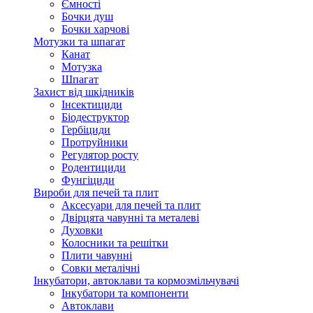
Ємності
Бочки душ
Бочки харчові
Мотузки та шпагат
Канат
Мотузка
Шпагат
Захист від шкідників
Інсектициди
Біодеструктор
Гербіциди
Протруйники
Регулятор росту
Родентициди
Фунгіциди
Вироби для печей та плит
Аксесуари для печей та плит
Двірцята чавунні та металеві
Духовки
Колосники та решітки
Плити чавунні
Совки металічні
Інкубатори, автоклави та кормозмільчувачі
Інкубатори та компоненти
Автоклави