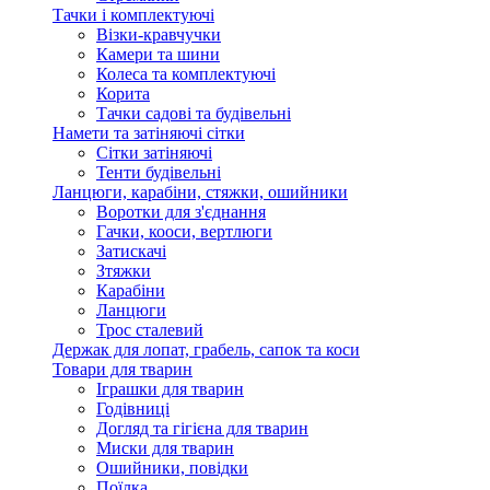
Тачки і комплектуючі
Візки-кравчучки
Камери та шини
Колеса та комплектуючі
Корита
Тачки садові та будівельні
Намети та затіняючі сітки
Сітки затіняючі
Тенти будівельні
Ланцюги, карабіни, стяжки, ошийники
Воротки для з'єднання
Гачки, кооси, вертлюги
Затискачі
Зтяжки
Карабіни
Ланцюги
Трос сталевий
Держак для лопат, грабель, сапок та коси
Товари для тварин
Іграшки для тварин
Годівниці
Догляд та гігієна для тварин
Миски для тварин
Ошийники, повідки
Поїлка