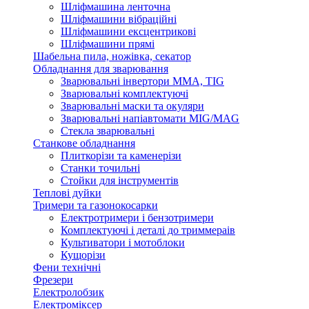
Шліфмашина ленточна
Шліфмашини вібраційні
Шліфмашини ексцентрикові
Шліфмашини прямі
Шабельна пила, ножівка, секатор
Обладнання для зварювання
Зварювальні інвертори ММА, TIG
Зварювальні комплектуючі
Зварювальні маски та окуляри
Зварювальні напіавтомати MIG/MAG
Стекла зварювальні
Станкове обладнання
Плиткорізи та каменерізи
Станки точильні
Стойки для інструментів
Теплові дуйки
Тримери та газонокосарки
Електротримери і бензотримери
Комплектуючі і деталі до триммераів
Культиватори і мотоблоки
Кущорізи
Фени технічні
Фрезери
Електролобзик
Електроміксер