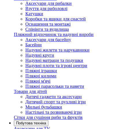
Аксесуари для рибалки
Взуття для риболовлі
Катушки
Коробки та ящики для снастей
Оснащення та монтажі
Спінінги та вудилища
Пляжний відпочинок та надувні вироби
Аксесуари для басейну
Басейни
Надувні жилети та нарукавники
Надувні круги
Надувні матраци та подушки
Надувні плоти та ігрові центри
Пляжні іграшки
Пляжні килими
Пляжні м'ячі
Пляжні парасольки та намети
Товари для дітей
Дитячі гаджети та аксесуари
Дитячий спорт та рухливі ігри
Мильні бульбашки
Настільні та розвиваючі ігри
Сітки для сушіння риби та фруктів
Побутова техніка
Аксесуари для TV