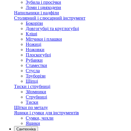
Зубила і просічки
Ломи і цвяходери
Напильники і надфіли
Столярний і слюсарний інструмент
Бокорізи
Довгогубці та круглогубці
Кліщі
Мітчики і плашки
Ножиці
Ножовки
Плоскогубці
Рубанки
Стаместки
Стусла
Труборізи
Щіпці
Тиски і струбниці
Зйомники
Струбниці
Тиски
Щітки по металу
Ящики і сумки для інструментів
Сумки, чохли
Ящики
Сантехніка