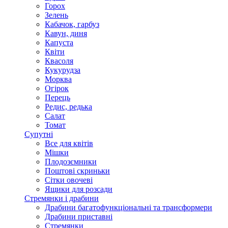
Горох
Зелень
Кабачок, гарбуз
Кавун, диня
Капуста
Квіти
Квасоля
Кукурудза
Морква
Огірок
Перець
Редис, редька
Салат
Томат
Супутні
Все для квітів
Мішки
Плодозємники
Поштові скриньки
Сітки овочеві
Ящики для розсади
Стремянки і драбини
Драбини багатофункціональні та трансформери
Драбини приставні
Стремянки