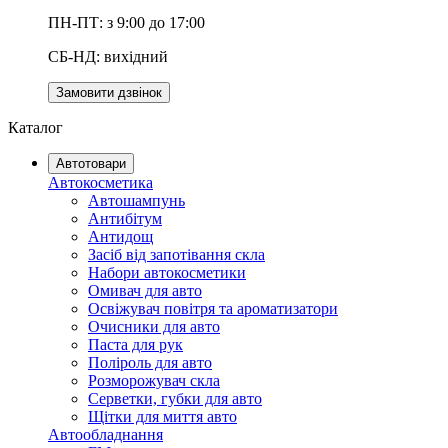
ПН-ПТ: з 9:00 до 17:00
СБ-НД: вихідний
Замовити дзвінок
Каталог
Автотовари
Автокосметика
Автошампунь
Антибітум
Антидощ
Засіб від запотівання скла
Набори автокосметики
Омивач для авто
Освіжувач повітря та ароматизатори
Очисники для авто
Паста для рук
Поліроль для авто
Розморожувач скла
Серветки, губки для авто
Щітки для миття авто
Автообладнання