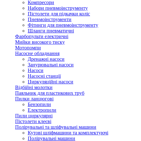
Компресори
Набори пневмоінструменту
Пістолети для підкачки коліс
Пневмоінструменти
Фітинги для пневмоінструменту
Шланги пневматичні
Фарбопульти електричні
Мийки високого тиску
Мотопомпи
Насосне обладнання
Дренажні насоси
Занурювальні насоси
Насоси
Насосні станції
Циркуляційні насоси
Відбійні молотки
Паяльник для пластикових труб
Пилки ланцюгові
Бензопили
Електропили
Пили циркулярні
Пістолети клеєві
Полірувальні та шліфувальні машини
Кутові шліфмашини та комплектуючі
Полірувальні машини