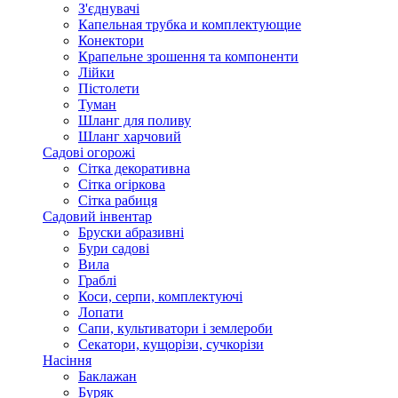
З'єднувачі
Капельная трубка и комплектующие
Конектори
Крапельне зрошення та компоненти
Лійки
Пістолети
Туман
Шланг для поливу
Шланг харчовий
Садові огорожі
Сітка декоративна
Сітка огіркова
Сітка рабиця
Садовий інвентар
Бруски абразивні
Бури садові
Вила
Граблі
Коси, серпи, комплектуючі
Лопати
Сапи, культиватори і землероби
Секатори, кущорізи, сучкорізи
Насіння
Баклажан
Буряк