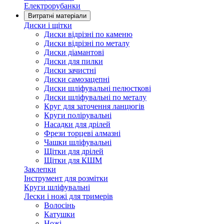
Електрорубанки
Витратні матеріали
Диски і щітки
Диски відрізні по каменю
Диски відрізні по металу
Диски діамантові
Диски для пилки
Диски зачистні
Диски самозацепні
Диски шліфувальні пелюсткові
Диски шліфувальні по металу
Круг для заточення ланцюгів
Круги полірувальні
Насадки для дрілей
Фрези торцеві алмазні
Чашки шліфувальні
Щітки для дрілей
Щітки для КШМ
Заклепки
Інструмент для розмітки
Круги шліфувальні
Лески і ножі для тримерів
Волосінь
Катушки
Ножі