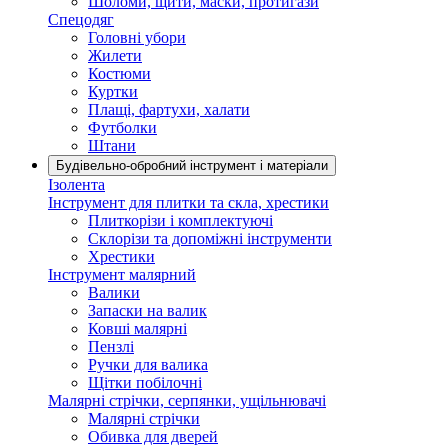
Шоломи, щити, маски, протигази
Спецодяг
Головні убори
Жилети
Костюми
Куртки
Плащі, фартухи, халати
Футболки
Штани
Будівельно-обробний інструмент і матеріали
Ізолента
Інструмент для плитки та скла, хрестики
Плиткорізи і комплектуючі
Склорізи та допоміжні інструменти
Хрестики
Інструмент малярний
Валики
Запаски на валик
Ковші малярні
Пензлі
Ручки для валика
Щітки побілочні
Малярні стрічки, серпянки, ущільнювачі
Малярні стрічки
Обивка для дверей