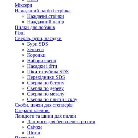
Міксери
Наждачний папір і стрічка
Наждачні стрічки
Наждачний папір
Пилки для лобзіків
Різці
Сверла, бури, насадки
Бури SDS
Зенкера
Коронки
Набори сверл
Насадки і біти
Піки та зубила SDS
Перехідники SDS
Сверла по бетону
Сверла по дереву
Сверла по металу
Сверла по плитці і склу
Скоби, цвяхи для степлерів
Стержні клейові
Ланцюги та шини для пилки
Ланцюги для бензо-електро пил
Свічки
Шини