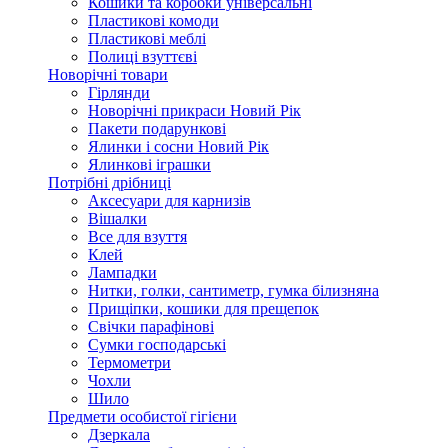
Кошики та коробки універсальні
Пластикові комоди
Пластикові меблі
Полиці взуттєві
Новорічні товари
Гірлянди
Новорічні прикраси Новий Рік
Пакети подарункові
Ялинки і сосни Новий Рік
Ялинкові іграшки
Потрібні дрібниці
Аксесуари для карнизів
Вішалки
Все для взуття
Клей
Лампадки
Нитки, голки, сантиметр, гумка білизняна
Прищіпки, кошики для прещепок
Свічки парафінові
Сумки господарські
Термометри
Чохли
Шило
Предмети особистої гігієни
Дзеркала