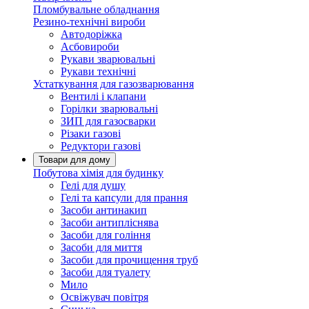
Пломбувальне обладнання
Резино-технічні вироби
Автодоріжка
Асбовироби
Рукави зварювальні
Рукави технічні
Устаткування для газозварювання
Вентилі і клапани
Горілки зварювальні
ЗИП для газосварки
Різаки газові
Редуктори газові
Товари для дому
Побутова хімія для будинку
Гелі для душу
Гелі та капсули для прання
Засоби антинакип
Засоби антипліснява
Засоби для гоління
Засоби для миття
Засоби для прочищення труб
Засоби для туалету
Мило
Освіжувач повітря