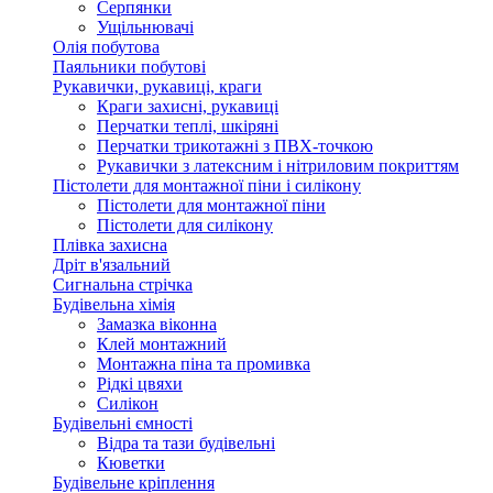
Серпянки
Ущільнювачі
Олія побутова
Паяльники побутові
Рукавички, рукавиці, краги
Краги захисні, рукавиці
Перчатки теплі, шкіряні
Перчатки трикотажні з ПВХ-точкою
Рукавички з латексним і нітриловим покриттям
Пістолети для монтажної піни і силікону
Пістолети для монтажної піни
Пістолети для силікону
Плівка захисна
Дріт в'язальний
Сигнальна стрічка
Будівельна хімія
Замазка віконна
Клей монтажний
Монтажна піна та промивка
Рідкі цвяхи
Силікон
Будівельні ємності
Відра та тази будівельні
Кюветки
Будівельне кріплення