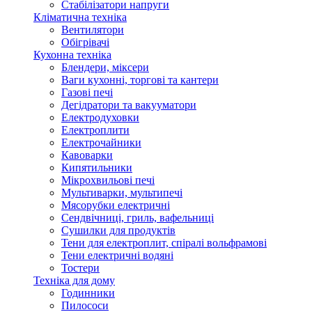
Стабілізатори напруги
Кліматична техніка
Вентилятори
Обігрівачі
Кухонна техніка
Блендери, міксери
Ваги кухонні, торгові та кантери
Газові печі
Дегідратори та вакууматори
Електродуховки
Електроплити
Електрочайники
Кавоварки
Кипятильники
Мікрохвильові печі
Мультиварки, мультипечі
Мясорубки електричні
Сендвічниці, гриль, вафельниці
Сушилки для продуктів
Тени для електроплит, спіралі вольфрамові
Тени електричні водяні
Тостери
Техніка для дому
Годинники
Пилососи