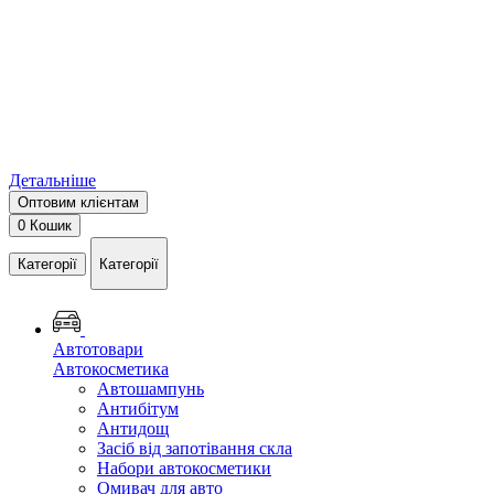
Детальніше
Оптовим клієнтам
0
Кошик
Категорії
Категорії
Автотовари
Автокосметика
Автошампунь
Антибітум
Антидощ
Засіб від запотівання скла
Набори автокосметики
Омивач для авто