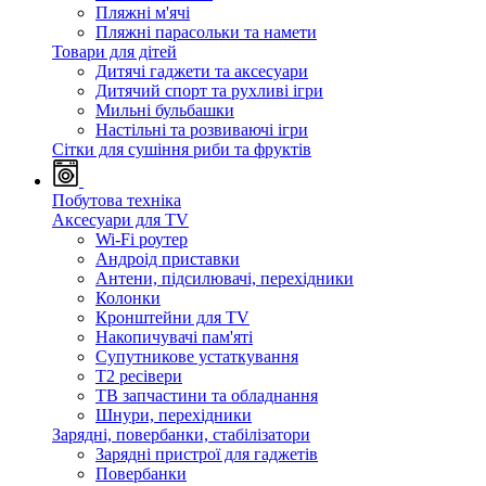
Пляжні м'ячі
Пляжні парасольки та намети
Товари для дітей
Дитячі гаджети та аксесуари
Дитячий спорт та рухливі ігри
Мильні бульбашки
Настільні та розвиваючі ігри
Сітки для сушіння риби та фруктів
Побутова техніка
Аксесуари для TV
Wi-Fi роутер
Андроід приставки
Антени, підсилювачі, перехідники
Колонки
Кронштейни для TV
Накопичувачі пам'яті
Супутникове устаткування
Т2 ресівери
ТВ запчастини та обладнання
Шнури, перехідники
Зарядні, повербанки, стабілізатори
Зарядні пристрої для гаджетів
Повербанки