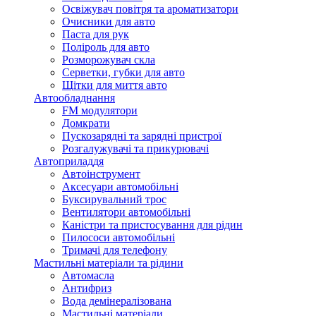
Освіжувач повітря та ароматизатори
Очисники для авто
Паста для рук
Поліроль для авто
Розморожувач скла
Серветки, губки для авто
Щітки для миття авто
Автообладнання
FM модулятори
Домкрати
Пускозарядні та зарядні пристрої
Розгалужувачі та прикурювачі
Автоприладдя
Автоінструмент
Аксесуари автомобільні
Буксирувальний трос
Вентилятори автомобільні
Каністри та пристосування для рідин
Пилососи автомобільні
Тримачі для телефону
Мастильні матеріали та рідини
Автомасла
Антифриз
Вода демінералізована
Мастильні матеріали