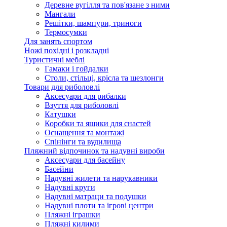
Деревне вугілля та пов'язане з ними
Мангали
Решітки, шампури, триноги
Термосумки
Для занять спортом
Ножі похідні і розкладні
Туристичні меблі
Гамаки і гойдалки
Столи, стільці, крісла та шезлонги
Товари для риболовлі
Аксесуари для рибалки
Взуття для риболовлі
Катушки
Коробки та ящики для снастей
Оснащення та монтажі
Спінінги та вудилища
Пляжний відпочинок та надувні вироби
Аксесуари для басейну
Басейни
Надувні жилети та нарукавники
Надувні круги
Надувні матраци та подушки
Надувні плоти та ігрові центри
Пляжні іграшки
Пляжні килими