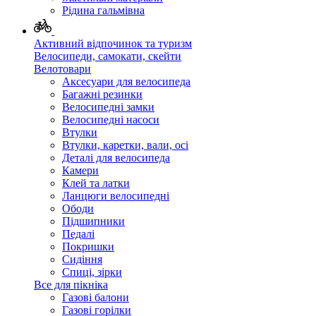
Рідина гальмівна
Активний відпочинок та туризм
Велосипеди, самокати, скейти
Велотовари
Аксесуари для велосипеда
Багажні резинки
Велосипедні замки
Велосипедні насоси
Втулки
Втулки, каретки, вали, осі
Деталі для велосипеда
Камери
Клей та латки
Ланцюги велосипедні
Ободи
Підшипники
Педалі
Покришки
Сидіння
Спиці, зірки
Все для пікніка
Газові балони
Газові горілки