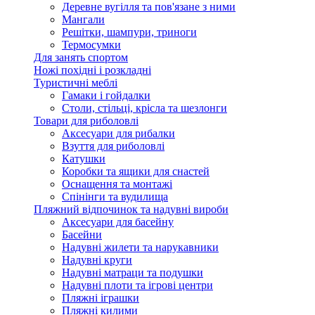
Деревне вугілля та пов'язане з ними
Мангали
Решітки, шампури, триноги
Термосумки
Для занять спортом
Ножі похідні і розкладні
Туристичні меблі
Гамаки і гойдалки
Столи, стільці, крісла та шезлонги
Товари для риболовлі
Аксесуари для рибалки
Взуття для риболовлі
Катушки
Коробки та ящики для снастей
Оснащення та монтажі
Спінінги та вудилища
Пляжний відпочинок та надувні вироби
Аксесуари для басейну
Басейни
Надувні жилети та нарукавники
Надувні круги
Надувні матраци та подушки
Надувні плоти та ігрові центри
Пляжні іграшки
Пляжні килими