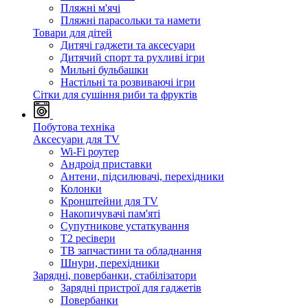
Пляжні м'ячі
Пляжні парасольки та намети
Товари для дітей
Дитячі гаджети та аксесуари
Дитячий спорт та рухливі ігри
Мильні бульбашки
Настільні та розвиваючі ігри
Сітки для сушіння риби та фруктів
Побутова техніка
Аксесуари для TV
Wi-Fi роутер
Андроід приставки
Антени, підсилювачі, перехідники
Колонки
Кронштейни для TV
Накопичувачі пам'яті
Супутникове устаткування
Т2 ресівери
ТВ запчастини та обладнання
Шнури, перехідники
Зарядні, повербанки, стабілізатори
Зарядні пристрої для гаджетів
Повербанки