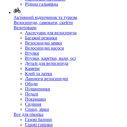
Рідина гальмівна
Активний відпочинок та туризм
Велосипеди, самокати, скейти
Велотовари
Аксесуари для велосипеда
Багажні резинки
Велосипедні замки
Велосипедні насоси
Втулки
Втулки, каретки, вали, осі
Деталі для велосипеда
Камери
Клей та латки
Ланцюги велосипедні
Ободи
Підшипники
Педалі
Покришки
Сидіння
Спиці, зірки
Все для пікніка
Газові балони
Газові горілки