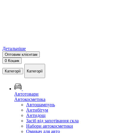
Детальніше
Оптовим клієнтам
0
Кошик
Категорії
Категорії
Автотовари
Автокосметика
Автошампунь
Антибітум
Антидощ
Засіб від запотівання скла
Набори автокосметики
Омивач для авто