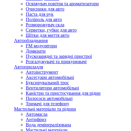
Освіжувач повітря та ароматизатори
Очисники для авто
Паста для рук
Поліроль для авто
Розморожувач скла
Серветки, губки для авто
Щітки для миття авто
Автообладнання
FM модулятори
Домкрати
Пускозарядні та зарядні пристрої
Розгалужувачі та прикурювачі
Автоприладдя
Автоінструмент
Аксесуари автомобільні
Буксирувальний трос
Вентилятори автомобільні
Каністри та пристосування для рідин
Пилососи автомобільні
Тримачі для телефону
Мастильні матеріали та рідини
Автомасла
Антифриз
Вода демінералізована
Мастильні матеріали