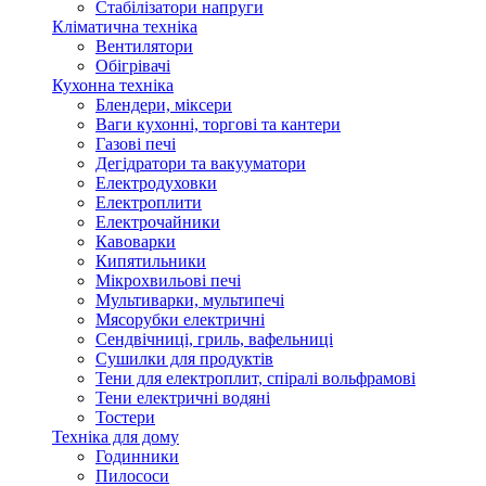
Стабілізатори напруги
Кліматична техніка
Вентилятори
Обігрівачі
Кухонна техніка
Блендери, міксери
Ваги кухонні, торгові та кантери
Газові печі
Дегідратори та вакууматори
Електродуховки
Електроплити
Електрочайники
Кавоварки
Кипятильники
Мікрохвильові печі
Мультиварки, мультипечі
Мясорубки електричні
Сендвічниці, гриль, вафельниці
Сушилки для продуктів
Тени для електроплит, спіралі вольфрамові
Тени електричні водяні
Тостери
Техніка для дому
Годинники
Пилососи