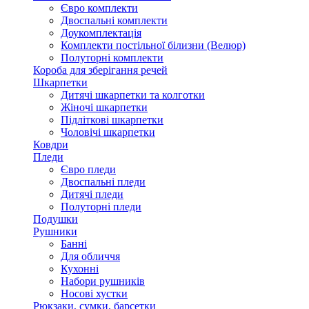
Євро комплекти
Двоспальні комплекти
Доукомплектація
Комплекти постільної білизни (Велюр)
Полуторні комплекти
Короба для зберігання речей
Шкарпетки
Дитячі шкарпетки та колготки
Жіночі шкарпетки
Підліткові шкарпетки
Чоловічі шкарпетки
Ковдри
Пледи
Євро пледи
Двоспальні пледи
Дитячі пледи
Полуторні пледи
Подушки
Рушники
Банні
Для обличчя
Кухонні
Набори рушників
Носові хустки
Рюкзаки, сумки, барсетки