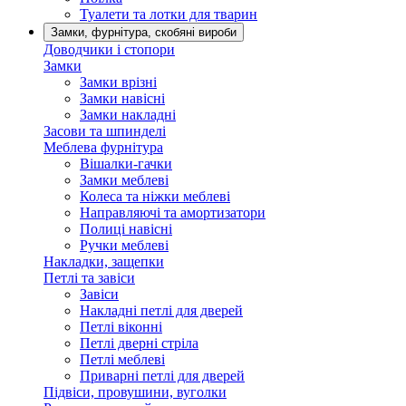
Туалети та лотки для тварин
Замки, фурнітура, скобяні вироби
Доводчики і стопори
Замки
Замки врізні
Замки навісні
Замки накладні
Засови та шпинделі
Меблева фурнітура
Вішалки-гачки
Замки меблеві
Колеса та ніжки меблеві
Направляючі та амортизатори
Полиці навісні
Ручки меблеві
Накладки, защепки
Петлі та завіси
Завіси
Накладні петлі для дверей
Петлі віконні
Петлі дверні стріла
Петлі меблеві
Приварні петлі для дверей
Підвіси, провушини, вуголки