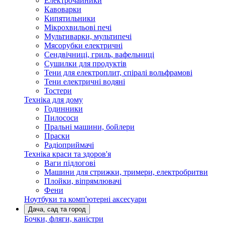
Електрочайники
Кавоварки
Кипятильники
Мікрохвильові печі
Мультиварки, мультипечі
Мясорубки електричні
Сендвічниці, гриль, вафельниці
Сушилки для продуктів
Тени для електроплит, спіралі вольфрамові
Тени електричні водяні
Тостери
Техніка для дому
Годинники
Пилососи
Пральні машини, бойлери
Праски
Радіоприймачі
Техніка краси та здоров'я
Ваги підлогові
Машини для стрижки, тримери, електробритви
Плойки, віпрямлювачі
Фени
Ноутбуки та комп'ютерні аксесуари
Дача, сад та город
Бочки, фляги, каністри