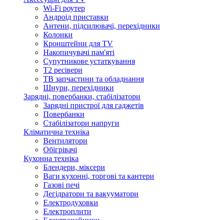
Wi-Fi роутер
Андроід приставки
Антени, підсилювачі, перехідники
Колонки
Кронштейни для TV
Накопичувачі пам'яті
Супутникове устаткування
Т2 ресівери
ТВ запчастини та обладнання
Шнури, перехідники
Зарядні, повербанки, стабілізатори
Зарядні пристрої для гаджетів
Повербанки
Стабілізатори напруги
Кліматична техніка
Вентилятори
Обігрівачі
Кухонна техніка
Блендери, міксери
Ваги кухонні, торгові та кантери
Газові печі
Дегідратори та вакууматори
Електродуховки
Електроплити