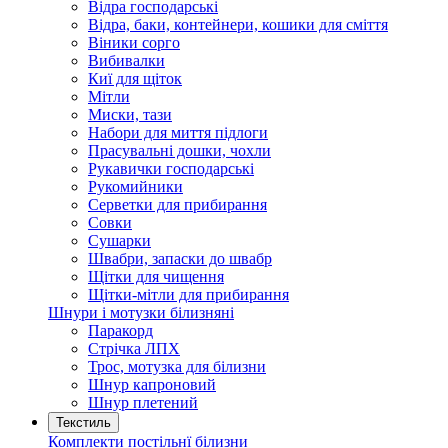
Відра господарські
Відра, баки, контейнери, кошики для сміття
Віники сорго
Вибивалки
Киї для щіток
Мітли
Миски, тази
Набори для миття підлоги
Прасувальні дошки, чохли
Рукавички господарські
Рукомийники
Серветки для прибирання
Совки
Сушарки
Швабри, запаски до швабр
Щітки для чищення
Щітки-мітли для прибирання
Шнури і мотузки білизняні
Паракорд
Стрічка ЛПХ
Трос, мотузка для білизни
Шнур капроновий
Шнур плетений
Текстиль
Комплекти постільнї білизни