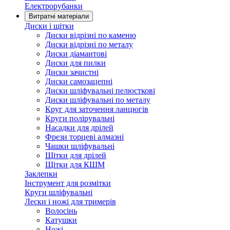
Електрорубанки
Витратні матеріали
Диски і щітки
Диски відрізні по каменю
Диски відрізні по металу
Диски діамантові
Диски для пилки
Диски зачистні
Диски самозацепні
Диски шліфувальні пелюсткові
Диски шліфувальні по металу
Круг для заточення ланцюгів
Круги полірувальні
Насадки для дрілей
Фрези торцеві алмазні
Чашки шліфувальні
Щітки для дрілей
Щітки для КШМ
Заклепки
Інструмент для розмітки
Круги шліфувальні
Лески і ножі для тримерів
Волосінь
Катушки
Ножі