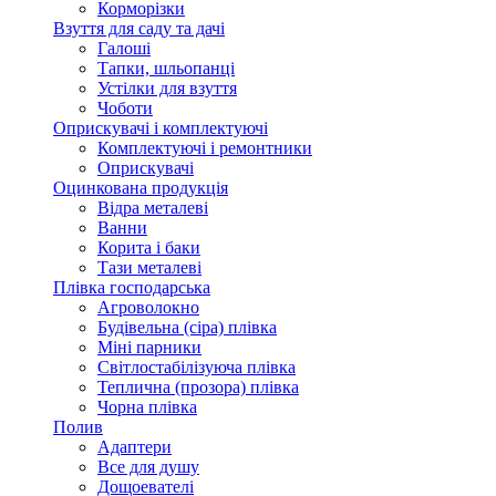
Корморізки
Взуття для саду та дачі
Галоші
Тапки, шльопанці
Устілки для взуття
Чоботи
Оприскувачі і комплектуючі
Комплектуючі і ремонтники
Оприскувачі
Оцинкована продукція
Відра металеві
Ванни
Корита і баки
Тази металеві
Плівка господарська
Агроволокно
Будівельна (сіра) плівка
Міні парники
Світлостабілізуюча плівка
Теплична (прозора) плівка
Чорна плівка
Полив
Адаптери
Все для душу
Дощоевателі