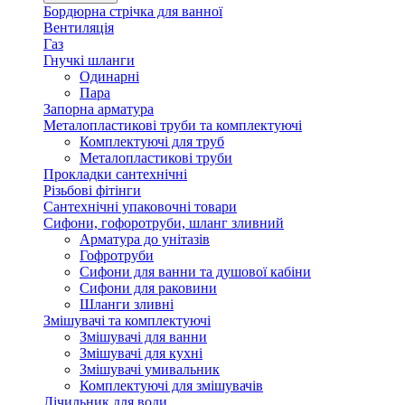
Бордюрна стрічка для ванної
Вентиляція
Газ
Гнучкі шланги
Одинарні
Пара
Запорна арматура
Металопластикові труби та комплектуючі
Комплектуючі для труб
Металопластикові труби
Прокладки сантехнічні
Різьбові фітінги
Сантехнічні упаковочні товари
Сифони, гофоротруби, шланг зливний
Арматура до унітазів
Гофротруби
Сифони для ванни та душової кабіни
Сифони для раковини
Шланги зливні
Змішувачі та комплектуючі
Змішувачі для ванни
Змішувачі для кухні
Змішувачі умивальник
Комплектуючі для змішувачів
Лічильник для води