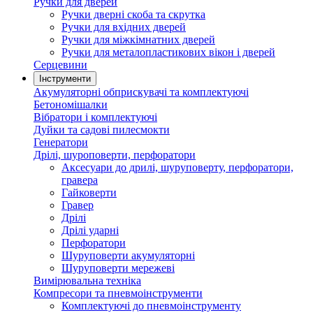
Ручки для дверей
Ручки дверні скоба та скрутка
Ручки для вхідних дверей
Ручки для міжкімнатних дверей
Ручки для металопластикових вікон і дверей
Серцевини
Інструменти
Акумуляторні обприскувачі та комплектуючі
Бетономішалки
Вібратори і комплектуючі
Дуйки та садові пилесмокти
Генератори
Дрілі, шуроповерти, перфоратори
Аксесуари до дрилі, шуруповерту, перфоратори,
гравера
Гайковерти
Гравер
Дрілі
Дрілі ударні
Перфоратори
Шуруповерти акумуляторні
Шуруповерти мережеві
Вимірювальна техніка
Компресори та пневмоінструменти
Комплектуючі до пневмоінструменту