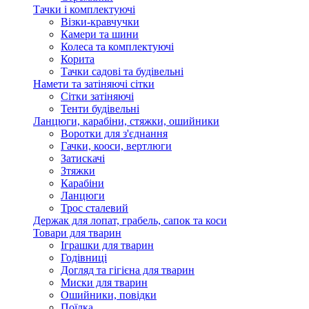
Тачки і комплектуючі
Візки-кравчучки
Камери та шини
Колеса та комплектуючі
Корита
Тачки садові та будівельні
Намети та затіняючі сітки
Сітки затіняючі
Тенти будівельні
Ланцюги, карабіни, стяжки, ошийники
Воротки для з'єднання
Гачки, кооси, вертлюги
Затискачі
Зтяжки
Карабіни
Ланцюги
Трос сталевий
Держак для лопат, грабель, сапок та коси
Товари для тварин
Іграшки для тварин
Годівниці
Догляд та гігієна для тварин
Миски для тварин
Ошийники, повідки
Поїлка