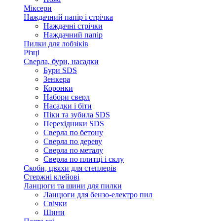
Міксери
Наждачний папір і стрічка
Наждачні стрічки
Наждачний папір
Пилки для лобзіків
Різці
Сверла, бури, насадки
Бури SDS
Зенкера
Коронки
Набори сверл
Насадки і біти
Піки та зубила SDS
Перехідники SDS
Сверла по бетону
Сверла по дереву
Сверла по металу
Сверла по плитці і склу
Скоби, цвяхи для степлерів
Стержні клейові
Ланцюги та шини для пилки
Ланцюги для бензо-електро пил
Свічки
Шини