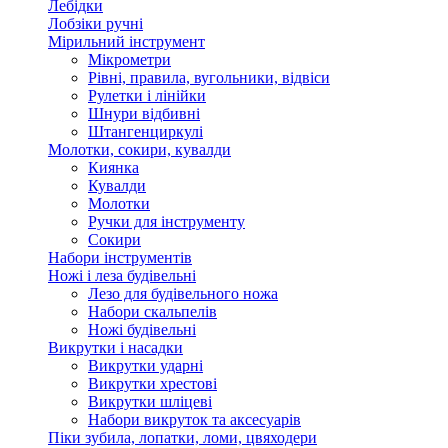
Лебідки
Лобзіки ручні
Мірильний інструмент
Мікрометри
Рівні, правила, вугольники, відвіси
Рулетки і лінійки
Шнури відбивні
Штангенциркулі
Молотки, сокири, кувалди
Киянка
Кувалди
Молотки
Ручки для інструменту
Сокири
Набори інструментів
Ножі і леза будівельні
Лезо для будівельного ножа
Набори скальпелів
Ножі будівельні
Викрутки і насадки
Викрутки ударні
Викрутки хрестові
Викрутки шліцеві
Набори викруток та аксесуарів
Піки зубила, лопатки, ломи, цвяходери