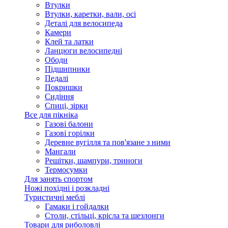
Втулки
Втулки, каретки, вали, осі
Деталі для велосипеда
Камери
Клей та латки
Ланцюги велосипедні
Ободи
Підшипники
Педалі
Покришки
Сидіння
Спиці, зірки
Все для пікніка
Газові балони
Газові горілки
Деревне вугілля та пов'язане з ними
Мангали
Решітки, шампури, триноги
Термосумки
Для занять спортом
Ножі похідні і розкладні
Туристичні меблі
Гамаки і гойдалки
Столи, стільці, крісла та шезлонги
Товари для риболовлі