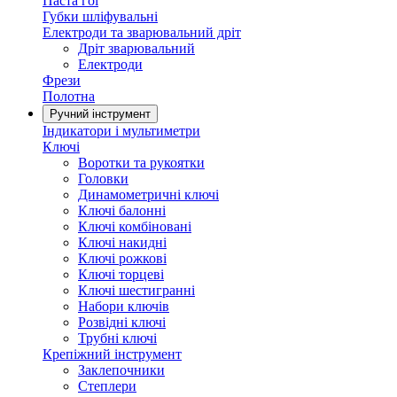
Паста гоі
Губки шліфувальні
Електроди та зварювальний дріт
Дріт зварювальний
Електроди
Фрези
Полотна
Ручний інструмент
Індикатори і мультиметри
Ключі
Воротки та рукоятки
Головки
Динамометричні ключі
Ключі балонні
Ключі комбіновані
Ключі накидні
Ключі рожкові
Ключі торцеві
Ключі шестигранні
Набори ключів
Розвідні ключі
Трубні ключі
Крепіжний інструмент
Заклепочники
Степлери