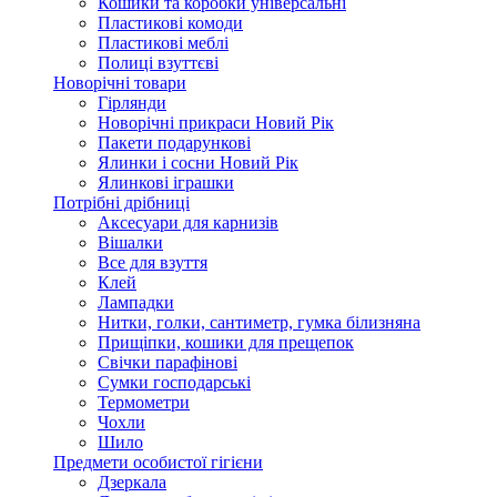
Кошики та коробки універсальні
Пластикові комоди
Пластикові меблі
Полиці взуттєві
Новорічні товари
Гірлянди
Новорічні прикраси Новий Рік
Пакети подарункові
Ялинки і сосни Новий Рік
Ялинкові іграшки
Потрібні дрібниці
Аксесуари для карнизів
Вішалки
Все для взуття
Клей
Лампадки
Нитки, голки, сантиметр, гумка білизняна
Прищіпки, кошики для прещепок
Свічки парафінові
Сумки господарські
Термометри
Чохли
Шило
Предмети особистої гігієни
Дзеркала