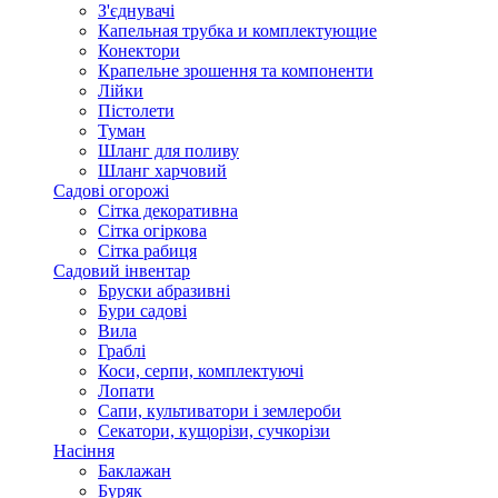
З'єднувачі
Капельная трубка и комплектующие
Конектори
Крапельне зрошення та компоненти
Лійки
Пістолети
Туман
Шланг для поливу
Шланг харчовий
Садові огорожі
Сітка декоративна
Сітка огіркова
Сітка рабиця
Садовий інвентар
Бруски абразивні
Бури садові
Вила
Граблі
Коси, серпи, комплектуючі
Лопати
Сапи, культиватори і землероби
Секатори, кущорізи, сучкорізи
Насіння
Баклажан
Буряк