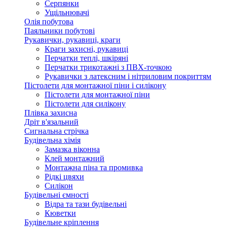
Серпянки
Ущільнювачі
Олія побутова
Паяльники побутові
Рукавички, рукавиці, краги
Краги захисні, рукавиці
Перчатки теплі, шкіряні
Перчатки трикотажні з ПВХ-точкою
Рукавички з латексним і нітриловим покриттям
Пістолети для монтажної піни і силікону
Пістолети для монтажної піни
Пістолети для силікону
Плівка захисна
Дріт в'язальний
Сигнальна стрічка
Будівельна хімія
Замазка віконна
Клей монтажний
Монтажна піна та промивка
Рідкі цвяхи
Силікон
Будівельні ємності
Відра та тази будівельні
Кюветки
Будівельне кріплення