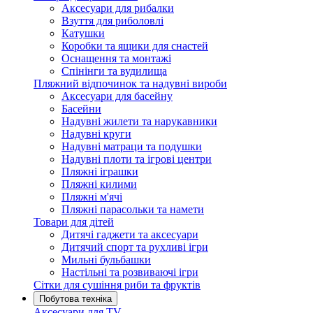
Аксесуари для рибалки
Взуття для риболовлі
Катушки
Коробки та ящики для снастей
Оснащення та монтажі
Спінінги та вудилища
Пляжний відпочинок та надувні вироби
Аксесуари для басейну
Басейни
Надувні жилети та нарукавники
Надувні круги
Надувні матраци та подушки
Надувні плоти та ігрові центри
Пляжні іграшки
Пляжні килими
Пляжні м'ячі
Пляжні парасольки та намети
Товари для дітей
Дитячі гаджети та аксесуари
Дитячий спорт та рухливі ігри
Мильні бульбашки
Настільні та розвиваючі ігри
Сітки для сушіння риби та фруктів
Побутова техніка
Аксесуари для TV