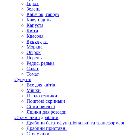
Горох
Зелень
Кабачок, гарбуз
Кавун, диня
Капуста
Квіти
Квасоля
Кукурудза
Морква
Огірок
Перець
Редис, редька
Салат
Томат
Супутні
Все для квітів
Мішки
Плодозємники
Поштові скриньки
Сітки овочеві
Ящики для розсади
Стремянки і драбини
Драбини багатофункціональні та трансформери
Драбини приставні
Стремянки