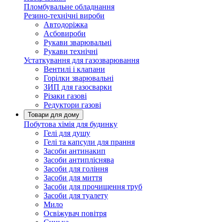
Пломбувальне обладнання
Резино-технічні вироби
Автодоріжка
Асбовироби
Рукави зварювальні
Рукави технічні
Устаткування для газозварювання
Вентилі і клапани
Горілки зварювальні
ЗИП для газосварки
Різаки газові
Редуктори газові
Товари для дому
Побутова хімія для будинку
Гелі для душу
Гелі та капсули для прання
Засоби антинакип
Засоби антипліснява
Засоби для гоління
Засоби для миття
Засоби для прочищення труб
Засоби для туалету
Мило
Освіжувач повітря