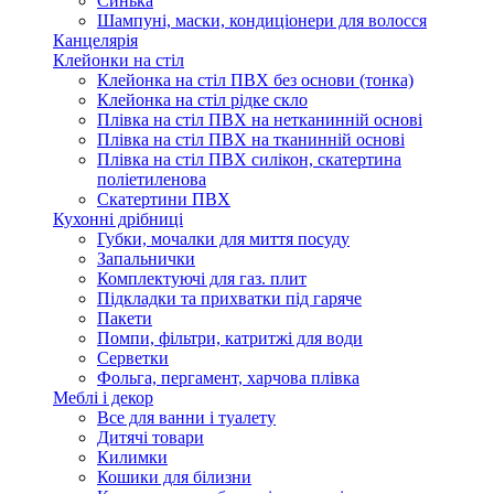
Синька
Шампуні, маски, кондиціонери для волосся
Канцелярія
Клейонки на стіл
Клейонка на стіл ПВХ без основи (тонка)
Клейонка на стіл рідке скло
Плівка на стіл ПВХ на нетканинній основі
Плівка на стіл ПВХ на тканинній основі
Плівка на стіл ПВХ силікон, скатертина
поліетиленова
Скатертини ПВХ
Кухонні дрібниці
Губки, мочалки для миття посуду
Запальнички
Комплектуючі для газ. плит
Підкладки та прихватки під гаряче
Пакети
Помпи, фільтри, катритжі для води
Серветки
Фольга, пергамент, харчова плівка
Меблі і декор
Все для ванни і туалету
Дитячі товари
Килимки
Кошики для білизни