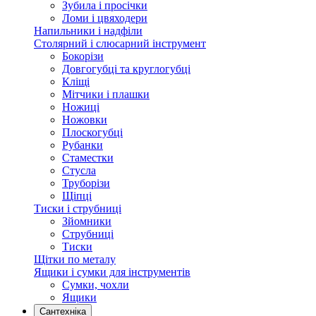
Зубила і просічки
Ломи і цвяходери
Напильники і надфіли
Столярний і слюсарний інструмент
Бокорізи
Довгогубці та круглогубці
Кліщі
Мітчики і плашки
Ножиці
Ножовки
Плоскогубці
Рубанки
Стаместки
Стусла
Труборізи
Щіпці
Тиски і струбниці
Зйомники
Струбниці
Тиски
Щітки по металу
Ящики і сумки для інструментів
Сумки, чохли
Ящики
Сантехніка