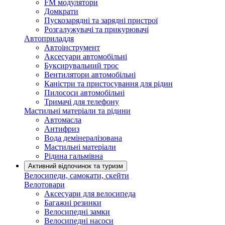
FM модулятори
Домкрати
Пускозарядні та зарядні пристрої
Розгалужувачі та прикурювачі
Автоприладдя
Автоінструмент
Аксесуари автомобільні
Буксирувальний трос
Вентилятори автомобільні
Каністри та пристосування для рідин
Пилососи автомобільні
Тримачі для телефону
Мастильні матеріали та рідини
Автомасла
Антифриз
Вода демінералізована
Мастильні матеріали
Рідина гальмівна
Активний відпочинок та туризм
Велосипеди, самокати, скейти
Велотовари
Аксесуари для велосипеда
Багажні резинки
Велосипедні замки
Велосипедні насоси