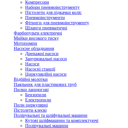
Компресори
Набори пневмоінструменту
Пістолети для підкачки коліс
Пневмоінструменти
Фітинги для пневмоінструменту
Шланги пневматичні
Фарбопульти електричні
Мийки високого тиску
Мотопомпи
Насосне обладнання
Дренажні насоси
Занурювальні насоси
Насоси
Насосні станції
Циркуляційні насоси
Відбійні молотки
Паяльник для пластикових труб
Пилки ланцюгові
Бензопили
Електропили
Пили циркулярні
Пістолети клеєві
Полірувальні та шліфувальні машини
Кутові шліфмашини та комплектуючі
Полірувальні машини