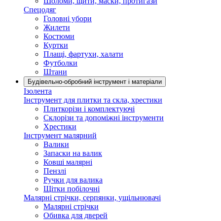
Шоломи, щити, маски, протигази
Спецодяг
Головні убори
Жилети
Костюми
Куртки
Плащі, фартухи, халати
Футболки
Штани
Будівельно-обробний інструмент і матеріали
Ізолента
Інструмент для плитки та скла, хрестики
Плиткорізи і комплектуючі
Склорізи та допоміжні інструменти
Хрестики
Інструмент малярний
Валики
Запаски на валик
Ковші малярні
Пензлі
Ручки для валика
Щітки побілочні
Малярні стрічки, серпянки, ущільнювачі
Малярні стрічки
Обивка для дверей