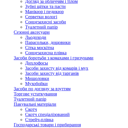
Догляд за обличчям і тілом
Зубні щітки та пасти
Манікюр і педикюр
Серветки вологі
Сонцезахисні засоби
Туалетний папір
Сезонні аксесуари
Льодоходи
Парасольки, дощовики
Сітка москітна
Сонцезахисна плівка
Засоби боротьби з комахами і гризунами
Дихлофосы
Засоби захисту від комарів і мух
Засоби захисту від тарганів
Мишоловки
Мухобойки
Засоби по догляду за взуттям
Торгове устаткування
Туалетний папір
Пакувальні матеріали
Скотч
Скотч спеціалізований
Стрейч-плівка
Господарські товари і прибирання