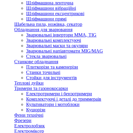
Шліфмашина ленточна
Шліфмашини вібраційні
Шліфмашини ексцентрикові
Шліфмашини прямі
Шабельна пила, ножівка, секатор
Обладнання для зварювання
Зварювальні інвертори ММА, TIG
Зварювальні комплектуючі
Зварювальні маски та окуляри
Зварювальні напіавтомати MIG/MAG
Стекла зварювальні
Станкове обладнання
Плиткорізи та каменерізи
Станки точильні
Стойки для інструментів
Теплові дуйки
Тримери та газонокосарки
Електротримери і бензотримери
Комплектуючі і деталі до триммераів
Культиватори і мотоблоки
Кущорізи
Фени технічні
Фрезери
Електролобзик
Електроміксер