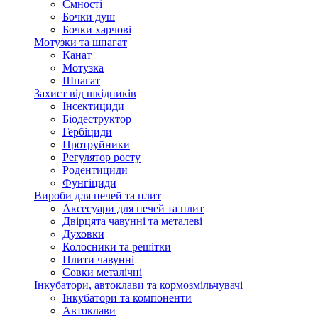
Ємності
Бочки душ
Бочки харчові
Мотузки та шпагат
Канат
Мотузка
Шпагат
Захист від шкідників
Інсектициди
Біодеструктор
Гербіциди
Протруйники
Регулятор росту
Родентициди
Фунгіциди
Вироби для печей та плит
Аксесуари для печей та плит
Двірцята чавунні та металеві
Духовки
Колосники та решітки
Плити чавунні
Совки металічні
Інкубатори, автоклави та кормозмільчувачі
Інкубатори та компоненти
Автоклави