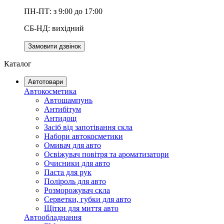
ПН-ПТ: з 9:00 до 17:00
СБ-НД: вихідний
Замовити дзвінок
Каталог
Автотовари
Автокосметика
Автошампунь
Антибітум
Антидощ
Засіб від запотівання скла
Набори автокосметики
Омивач для авто
Освіжувач повітря та ароматизатори
Очисники для авто
Паста для рук
Поліроль для авто
Розморожувач скла
Серветки, губки для авто
Щітки для миття авто
Автообладнання