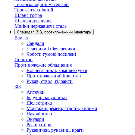
Теплоізоляційні матеріали
Трос сантехнічний
Шланг гофра
Шланги для душу
Мийки нержавіюча сталь
Спецодяг, ЗІЗ, протипожежний інвентарь
Взуття
Сандалії
Черевики і півчеревики
Чоботи гумові посилені
Полотно
Протипожежне обладнання
Вогнегасники, комплектуючі
Протипожежний інвентар
Рукав, ствол, гідранти
ЗІЗ
Аптечки
Беруші, навушники
Діелектрика
Монтажні ремені, стропи, килими
Наколінники
Окуляри
Респіратори
Рукавички, рукавиці, краги