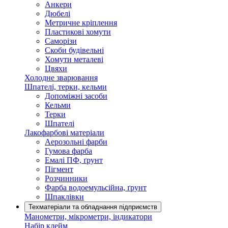
Анкери
Дюбелі
Метричне кріплення
Пластикові хомути
Саморізи
Скоби будівельні
Хомути металеві
Цвяхи
Холодне зварювання
Шпателі, терки, кельми
Допоміжні засоби
Кельми
Терки
Шпателі
Лакофарбові матеріали
Аерозольні фарби
Гумова фарба
Емалі ПФ, ґрунт
Пігмент
Розчинники
Фарба водоемульсійна, ґрунт
Шпаклівки
Техматеріали та обладнання підприємств
Манометри, мікрометри, індикатори
Набір клейм