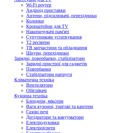
Wi-Fi роутер
Андроід приставки
Антени, підсилювачі, перехідники
Колонки
Кронштейни для TV
Накопичувачі пам'яті
Супутникове устаткування
Т2 ресівери
ТВ запчастини та обладнання
Шнури, перехідники
Зарядні, повербанки, стабілізатори
Зарядні пристрої для гаджетів
Повербанки
Стабілізатори напруги
Кліматична техніка
Вентилятори
Обігрівачі
Кухонна техніка
Блендери, міксери
Ваги кухонні, торгові та кантери
Газові печі
Дегідратори та вакууматори
Електродуховки
Електроплити