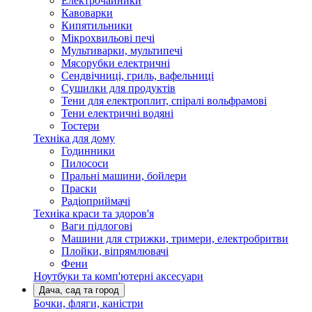
Електрочайники
Кавоварки
Кипятильники
Мікрохвильові печі
Мультиварки, мультипечі
Мясорубки електричні
Сендвічниці, гриль, вафельниці
Сушилки для продуктів
Тени для електроплит, спіралі вольфрамові
Тени електричні водяні
Тостери
Техніка для дому
Годинники
Пилососи
Пральні машини, бойлери
Праски
Радіоприймачі
Техніка краси та здоров'я
Ваги підлогові
Машини для стрижки, тримери, електробритви
Плойки, віпрямлювачі
Фени
Ноутбуки та комп'ютерні аксесуари
Дача, сад та город
Бочки, фляги, каністри