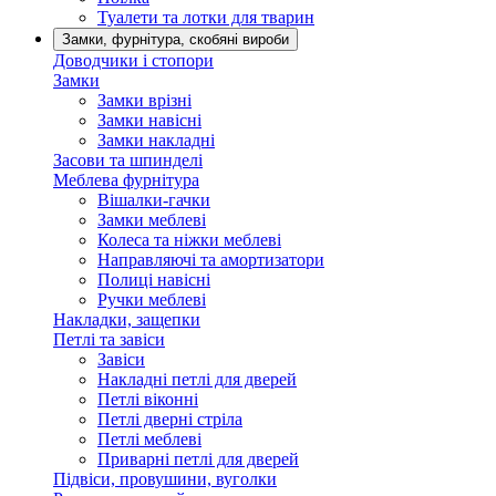
Туалети та лотки для тварин
Замки, фурнітура, скобяні вироби
Доводчики і стопори
Замки
Замки врізні
Замки навісні
Замки накладні
Засови та шпинделі
Меблева фурнітура
Вішалки-гачки
Замки меблеві
Колеса та ніжки меблеві
Направляючі та амортизатори
Полиці навісні
Ручки меблеві
Накладки, защепки
Петлі та завіси
Завіси
Накладні петлі для дверей
Петлі віконні
Петлі дверні стріла
Петлі меблеві
Приварні петлі для дверей
Підвіси, провушини, вуголки