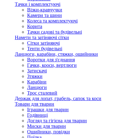
Тачки і комплектуючі
Візки-кравчучки
Камери та шини
Колеса та комплектуючі
Корита
Тачки садові та будівельні
Намети та затіняючі сітки
Сітки затіняючі
Тенти будівельні
Ланцюги, карабіни, стяжки, ошийники
Воротки для з'єднання
Гачки, кооси, вертлюги
Затискачі
Зтяжки
Карабіни
Ланцюги
Трос сталевий
Держак для лопат, грабель, сапок та коси
Товари для тварин
Іграшки для тварин
Годівниці
Догляд та гігієна для тварин
Миски для тварин
Ошийники, повідки
Поїлка