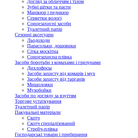
Догляд за обличчям і тілом
Зубні щітки та пасти
Манікюр і педикюр
Серветки вологі
Сонцезахисні засоби
Туалетний папір
Сезонні аксесуари
Льодоходи
Парасольки, дощовики
Сітка москітна
Сонцезахисна плівка
Засоби боротьби з комахами і гризунами
Дихлофосы
Засоби захисту від комарів і мух
Засоби захисту від тарганів
Мишоловки
Мухобойки
Засоби по догляду за взуттям
Торгове устаткування
Туалетний папір
Пакувальні матеріали
Скотч
Скотч спеціалізований
Стрейч-плівка
Господарські товари і прибирання