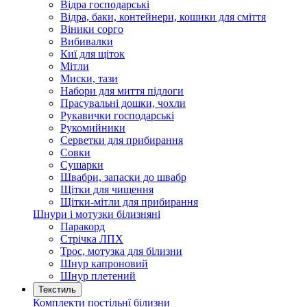
Відра господарські
Відра, баки, контейнери, кошики для сміття
Віники сорго
Вибивалки
Киї для щіток
Мітли
Миски, тази
Набори для миття підлоги
Прасувальні дошки, чохли
Рукавички господарські
Рукомийники
Серветки для прибирання
Совки
Сушарки
Швабри, запаски до швабр
Щітки для чищення
Щітки-мітли для прибирання
Шнури і мотузки білизняні
Паракорд
Стрічка ЛПХ
Трос, мотузка для білизни
Шнур капроновий
Шнур плетений
Текстиль
Комплекти постільнї білизни