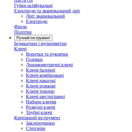
Паста гоі
Губки шліфувальні
Електроди та зварювальний дріт
Дріт зварювальний
Електроди
Фрези
Полотна
Ручний інструмент
Індикатори і мультиметри
Ключі
Воротки та рукоятки
Головки
Динамометричні ключі
Ключі балонні
Ключі комбіновані
Ключі накидні
Ключі рожкові
Ключі торцеві
Ключі шестигранні
Набори ключів
Розвідні ключі
Трубні ключі
Крепіжний інструмент
Заклепочники
Степлери