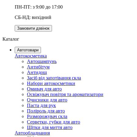
ПН-ПТ: з 9:00 до 17:00
СБ-НД: вихідний
Замовити дзвінок
Каталог
Автотовари
Автокосметика
Автошампунь
Антибітум
Антидощ
Засіб від запотівання скла
Набори автокосметики
Омивач для авто
Освіжувач повітря та ароматизатори
Очисники для авто
Паста для рук
Поліроль для авто
Розморожувач скла
Серветки, губки для авто
Щітки для миття авто
Автообладнання