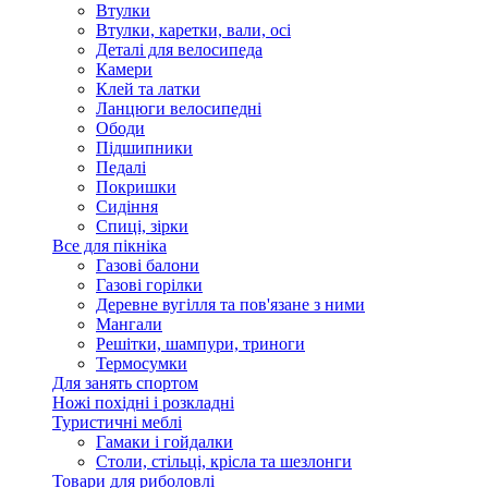
Втулки
Втулки, каретки, вали, осі
Деталі для велосипеда
Камери
Клей та латки
Ланцюги велосипедні
Ободи
Підшипники
Педалі
Покришки
Сидіння
Спиці, зірки
Все для пікніка
Газові балони
Газові горілки
Деревне вугілля та пов'язане з ними
Мангали
Решітки, шампури, триноги
Термосумки
Для занять спортом
Ножі похідні і розкладні
Туристичні меблі
Гамаки і гойдалки
Столи, стільці, крісла та шезлонги
Товари для риболовлі