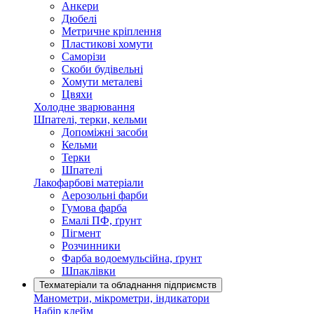
Анкери
Дюбелі
Метричне кріплення
Пластикові хомути
Саморізи
Скоби будівельні
Хомути металеві
Цвяхи
Холодне зварювання
Шпателі, терки, кельми
Допоміжні засоби
Кельми
Терки
Шпателі
Лакофарбові матеріали
Аерозольні фарби
Гумова фарба
Емалі ПФ, ґрунт
Пігмент
Розчинники
Фарба водоемульсійна, ґрунт
Шпаклівки
Техматеріали та обладнання підприємств
Манометри, мікрометри, індикатори
Набір клейм