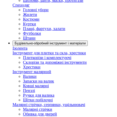
Шоломи, щити, маски, протигази
Спецодяг
Головні убори
Жилети
Костюми
Куртки
Плащі, фартухи, халати
Футболки
Штани
Будівельно-обробний інструмент і матеріали
Ізолента
Інструмент для плитки та скла, хрестики
Плиткорізи і комплектуючі
Склорізи та допоміжні інструменти
Хрестики
Інструмент малярний
Валики
Запаски на валик
Ковші малярні
Пензлі
Ручки для валика
Щітки побілочні
Малярні стрічки, серпянки, ущільнювачі
Малярні стрічки
Обивка для дверей