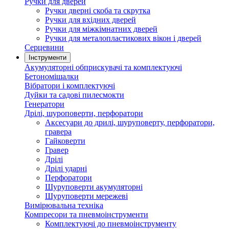
Ручки для дверей
Ручки дверні скоба та скрутка
Ручки для вхідних дверей
Ручки для міжкімнатних дверей
Ручки для металопластикових вікон і дверей
Серцевини
Інструменти
Акумуляторні обприскувачі та комплектуючі
Бетономішалки
Вібратори і комплектуючі
Дуйки та садові пилесмокти
Генератори
Дрілі, шуроповерти, перфоратори
Аксесуари до дрилі, шуруповерту, перфоратори,
гравера
Гайковерти
Гравер
Дрілі
Дрілі ударні
Перфоратори
Шуруповерти акумуляторні
Шуруповерти мережеві
Вимірювальна техніка
Компресори та пневмоінструменти
Комплектуючі до пневмоінструменту