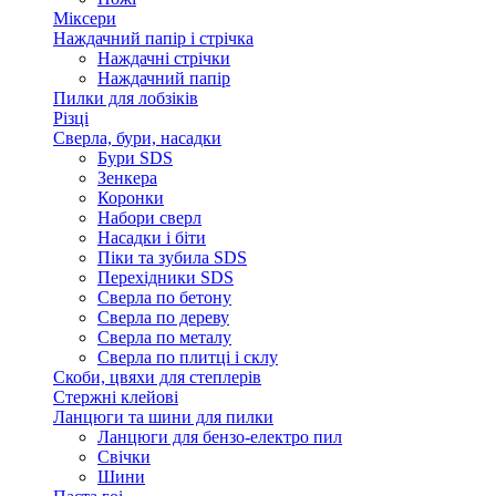
Міксери
Наждачний папір і стрічка
Наждачні стрічки
Наждачний папір
Пилки для лобзіків
Різці
Сверла, бури, насадки
Бури SDS
Зенкера
Коронки
Набори сверл
Насадки і біти
Піки та зубила SDS
Перехідники SDS
Сверла по бетону
Сверла по дереву
Сверла по металу
Сверла по плитці і склу
Скоби, цвяхи для степлерів
Стержні клейові
Ланцюги та шини для пилки
Ланцюги для бензо-електро пил
Свічки
Шини