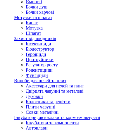
Ємності
Бочки душ
Бочки харчові
Мотузки та шпагат
Канат
Мотузка
Шпагат
Захист від шкідників
Інсектициди
Біодеструктор
Гербіциди
Протруйники
Регулятор росту
Родентициди
Фунгіциди
Вироби для печей та плит
Аксесуари для печей та плит
Двірцята чавунні та металеві
Духовки
Колосники та решітки
Плити чавунні
Совки металічні
Інкубатори, автоклави та кормозмільчувачі
Інкубатори та компоненти
Автоклави