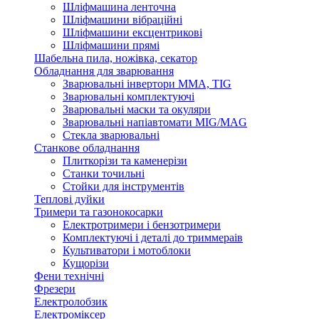
Шліфмашина ленточна
Шліфмашини вібраційні
Шліфмашини ексцентрикові
Шліфмашини прямі
Шабельна пила, ножівка, секатор
Обладнання для зварювання
Зварювальні інвертори ММА, TIG
Зварювальні комплектуючі
Зварювальні маски та окуляри
Зварювальні напіавтомати MIG/MAG
Стекла зварювальні
Станкове обладнання
Плиткорізи та каменерізи
Станки точильні
Стойки для інструментів
Теплові дуйки
Тримери та газонокосарки
Електротримери і бензотримери
Комплектуючі і деталі до триммераів
Культиватори і мотоблоки
Кущорізи
Фени технічні
Фрезери
Електролобзик
Електроміксер