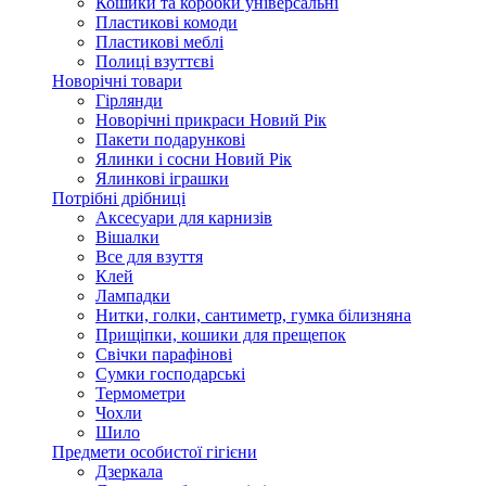
Кошики та коробки універсальні
Пластикові комоди
Пластикові меблі
Полиці взуттєві
Новорічні товари
Гірлянди
Новорічні прикраси Новий Рік
Пакети подарункові
Ялинки і сосни Новий Рік
Ялинкові іграшки
Потрібні дрібниці
Аксесуари для карнизів
Вішалки
Все для взуття
Клей
Лампадки
Нитки, голки, сантиметр, гумка білизняна
Прищіпки, кошики для прещепок
Свічки парафінові
Сумки господарські
Термометри
Чохли
Шило
Предмети особистої гігієни
Дзеркала