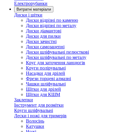
Електрорубанки
Витратні матеріали
Диски і щітки
Диски відрізні по каменю
Диски відрізні по металу
Диски діамантові
Диски для пилки
Диски зачистні
Диски самозацепні
Диски шліфувальні пелюсткові
Диски шліфувальні по металу
Круг для заточення ланцюгів
Круги полірувальні
Насадки для дрілей
Фрези торцеві алмазні
Чашки шліфувальні
Щітки для дрілей
Щітки для КШМ
Заклепки
Інструмент для розмітки
Круги шліфувальні
Лески і ножі для тримерів
Волосінь
Катушки
Ножі