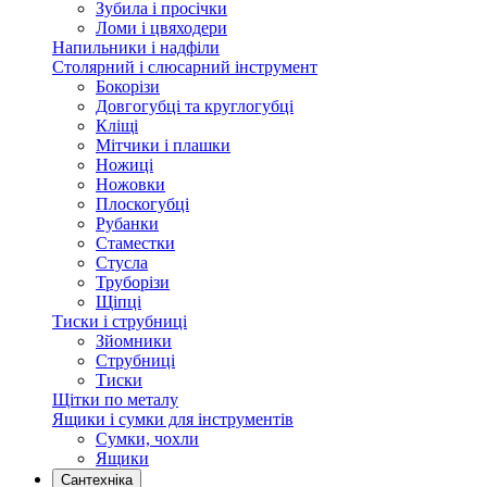
Зубила і просічки
Ломи і цвяходери
Напильники і надфіли
Столярний і слюсарний інструмент
Бокорізи
Довгогубці та круглогубці
Кліщі
Мітчики і плашки
Ножиці
Ножовки
Плоскогубці
Рубанки
Стаместки
Стусла
Труборізи
Щіпці
Тиски і струбниці
Зйомники
Струбниці
Тиски
Щітки по металу
Ящики і сумки для інструментів
Сумки, чохли
Ящики
Сантехніка