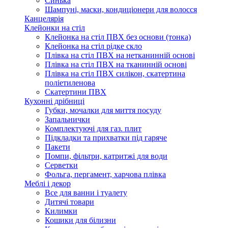
Синька
Шампуні, маски, кондиціонери для волосся
Канцелярія
Клейонки на стіл
Клейонка на стіл ПВХ без основи (тонка)
Клейонка на стіл рідке скло
Плівка на стіл ПВХ на нетканинній основі
Плівка на стіл ПВХ на тканинній основі
Плівка на стіл ПВХ силікон, скатертина
поліетиленова
Скатертини ПВХ
Кухонні дрібниці
Губки, мочалки для миття посуду
Запальнички
Комплектуючі для газ. плит
Підкладки та прихватки під гаряче
Пакети
Помпи, фільтри, катритжі для води
Серветки
Фольга, пергамент, харчова плівка
Меблі і декор
Все для ванни і туалету
Дитячі товари
Килимки
Кошики для білизни