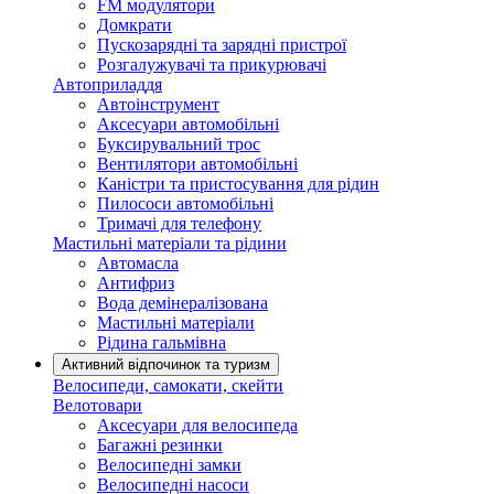
FM модулятори
Домкрати
Пускозарядні та зарядні пристрої
Розгалужувачі та прикурювачі
Автоприладдя
Автоінструмент
Аксесуари автомобільні
Буксирувальний трос
Вентилятори автомобільні
Каністри та пристосування для рідин
Пилососи автомобільні
Тримачі для телефону
Мастильні матеріали та рідини
Автомасла
Антифриз
Вода демінералізована
Мастильні матеріали
Рідина гальмівна
Активний відпочинок та туризм
Велосипеди, самокати, скейти
Велотовари
Аксесуари для велосипеда
Багажні резинки
Велосипедні замки
Велосипедні насоси