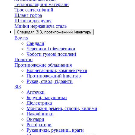
Теплоізоляційні матеріали
Трос сантехнічний
Шланг гофра
Шланги для душу
Мийки нержавіюча сталь
Спецодяг, ЗІЗ, протипожежний інвентарь
Взуття
Сандалії
Черевики і півчеревики
Чоботи гумові посилені
Полотно
Протипожежне обладнання
Вогнегасники, комплектуючі
Протипожежний інвентар
Рукав, ствол, гідранти
ЗІЗ
Аптечки
Беруші, навушники
Діелектрика
Монтажні ремені, стропи, килими
Наколінники
Окуляри
Респіратори
Рукавички, рукавиці, краги