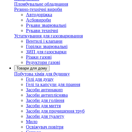
Пломбувальне обладнання
Резино-технічні вироби
Автодоріжка
Асбовироби
Рукави зварювальні
Рукави технічні
Устаткування для газозварювання
Вентилі і клапани
Горілки зварювальні
ЗИП для газосварки
Різаки газові
Редуктори газові
Товари для дому
Побутова хімія для будинку
Гелі для душу
Гелі та капсули для прання
Засоби антинакип
Засоби антипліснява
Засоби для гоління
Засоби для миття
Засоби для прочищення труб
Засоби для туалету
Мило
Освіжувач повітря