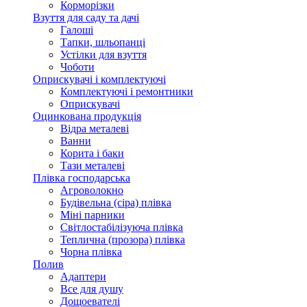
Корморізки
Взуття для саду та дачі
Галоші
Тапки, шльопанці
Устілки для взуття
Чоботи
Оприскувачі і комплектуючі
Комплектуючі і ремонтники
Оприскувачі
Оцинкована продукція
Відра металеві
Ванни
Корита і баки
Тази металеві
Плівка господарська
Агроволокно
Будівельна (сіра) плівка
Міні парники
Світлостабілізуюча плівка
Теплична (прозора) плівка
Чорна плівка
Полив
Адаптери
Все для душу
Дощоевателі