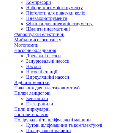
Компресори
Набори пневмоінструменту
Пістолети для підкачки коліс
Пневмоінструменти
Фітинги для пневмоінструменту
Шланги пневматичні
Фарбопульти електричні
Мийки високого тиску
Мотопомпи
Насосне обладнання
Дренажні насоси
Занурювальні насоси
Насоси
Насосні станції
Циркуляційні насоси
Відбійні молотки
Паяльник для пластикових труб
Пилки ланцюгові
Бензопили
Електропили
Пили циркулярні
Пістолети клеєві
Полірувальні та шліфувальні машини
Кутові шліфмашини та комплектуючі
Полірувальні машини