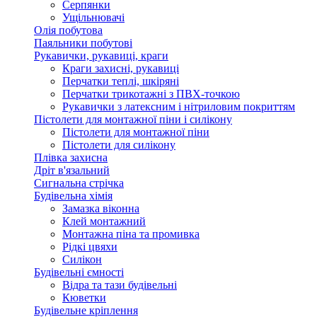
Серпянки
Ущільнювачі
Олія побутова
Паяльники побутові
Рукавички, рукавиці, краги
Краги захисні, рукавиці
Перчатки теплі, шкіряні
Перчатки трикотажні з ПВХ-точкою
Рукавички з латексним і нітриловим покриттям
Пістолети для монтажної піни і силікону
Пістолети для монтажної піни
Пістолети для силікону
Плівка захисна
Дріт в'язальний
Сигнальна стрічка
Будівельна хімія
Замазка віконна
Клей монтажний
Монтажна піна та промивка
Рідкі цвяхи
Силікон
Будівельні ємності
Відра та тази будівельні
Кюветки
Будівельне кріплення