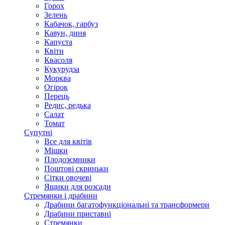
Горох
Зелень
Кабачок, гарбуз
Кавун, диня
Капуста
Квіти
Квасоля
Кукурудза
Морква
Огірок
Перець
Редис, редька
Салат
Томат
Супутні
Все для квітів
Мішки
Плодозємники
Поштові скриньки
Сітки овочеві
Ящики для розсади
Стремянки і драбини
Драбини багатофункціональні та трансформери
Драбини приставні
Стремянки