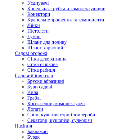
З'єднувачі
Капельная трубка и комплектующие
Конектори
Крапельне зрошення та компоненти
Лійки
Пістолети
Туман
Шланг для поливу
Шланг харчовий
Садові огорожі
Сітка декоративна
Сітка огіркова
Сітка рабиця
Садовий інвентар
Бруски абразивні
Бури садові
Вила
Граблі
Коси, серпи, комплектуючі
Лопати
Сапи, культиватори і землероби
Секатори, кущорізи, сучкорізи
Насіння
Баклажан
Буряк