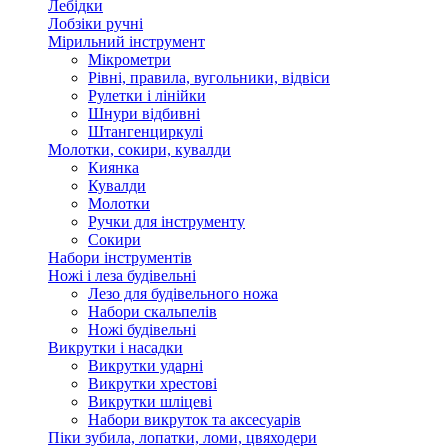
Лебідки
Лобзіки ручні
Мірильний інструмент
Мікрометри
Рівні, правила, вугольники, відвіси
Рулетки і лінійки
Шнури відбивні
Штангенциркулі
Молотки, сокири, кувалди
Киянка
Кувалди
Молотки
Ручки для інструменту
Сокири
Набори інструментів
Ножі і леза будівельні
Лезо для будівельного ножа
Набори скальпелів
Ножі будівельні
Викрутки і насадки
Викрутки ударні
Викрутки хрестові
Викрутки шліцеві
Набори викруток та аксесуарів
Піки зубила, лопатки, ломи, цвяходери