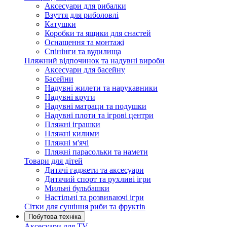
Аксесуари для рибалки
Взуття для риболовлі
Катушки
Коробки та ящики для снастей
Оснащення та монтажі
Спінінги та вудилища
Пляжний відпочинок та надувні вироби
Аксесуари для басейну
Басейни
Надувні жилети та нарукавники
Надувні круги
Надувні матраци та подушки
Надувні плоти та ігрові центри
Пляжні іграшки
Пляжні килими
Пляжні м'ячі
Пляжні парасольки та намети
Товари для дітей
Дитячі гаджети та аксесуари
Дитячий спорт та рухливі ігри
Мильні бульбашки
Настільні та розвиваючі ігри
Сітки для сушіння риби та фруктів
Побутова техніка
Аксесуари для TV