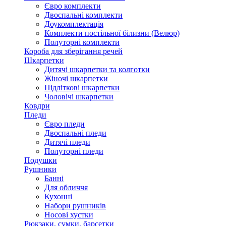
Євро комплекти
Двоспальні комплекти
Доукомплектація
Комплекти постільної білизни (Велюр)
Полуторні комплекти
Короба для зберігання речей
Шкарпетки
Дитячі шкарпетки та колготки
Жіночі шкарпетки
Підліткові шкарпетки
Чоловічі шкарпетки
Ковдри
Пледи
Євро пледи
Двоспальні пледи
Дитячі пледи
Полуторні пледи
Подушки
Рушники
Банні
Для обличчя
Кухонні
Набори рушників
Носові хустки
Рюкзаки, сумки, барсетки