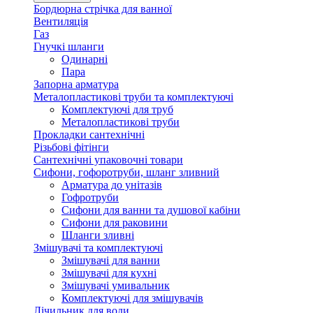
Бордюрна стрічка для ванної
Вентиляція
Газ
Гнучкі шланги
Одинарні
Пара
Запорна арматура
Металопластикові труби та комплектуючі
Комплектуючі для труб
Металопластикові труби
Прокладки сантехнічні
Різьбові фітінги
Сантехнічні упаковочні товари
Сифони, гофоротруби, шланг зливний
Арматура до унітазів
Гофротруби
Сифони для ванни та душової кабіни
Сифони для раковини
Шланги зливні
Змішувачі та комплектуючі
Змішувачі для ванни
Змішувачі для кухні
Змішувачі умивальник
Комплектуючі для змішувачів
Лічильник для води