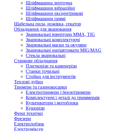
Шліфмашина ленточна
Шліфмашини вібраційні
Шліфмашини ексцентрикові
Шліфмашини прямі
Шабельна пила, ножівка, секатор
Обладнання для зварювання
Зварювальні інвертори ММА, TIG
Зварювальні комплектуючі
Зварювальні маски та окуляри
Зварювальні напіавтомати MIG/MAG
Стекла зварювальні
Станкове обладнання
Плиткорізи та каменерізи
Станки точильні
Стойки для інструментів
Теплові дуйки
Тримери та газонокосарки
Електротримери і бензотримери
Комплектуючі і деталі до триммераів
Культиватори і мотоблоки
Кущорізи
Фени технічні
Фрезери
Електролобзик
Електроміксер