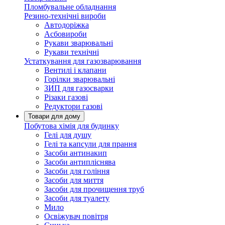
Пломбувальне обладнання
Резино-технічні вироби
Автодоріжка
Асбовироби
Рукави зварювальні
Рукави технічні
Устаткування для газозварювання
Вентилі і клапани
Горілки зварювальні
ЗИП для газосварки
Різаки газові
Редуктори газові
Товари для дому
Побутова хімія для будинку
Гелі для душу
Гелі та капсули для прання
Засоби антинакип
Засоби антипліснява
Засоби для гоління
Засоби для миття
Засоби для прочищення труб
Засоби для туалету
Мило
Освіжувач повітря