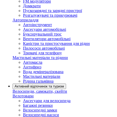
FM модулятори
Домкрати
Пускозарядні та зарядні пристрої
Розгалужувачі та прикурювачі
Автоприладдя
Автоінструмент
Аксесуари автомобільні
Буксирувальний трос
Вентилятори автомобільні
Каністри та пристосування для рідин
Пилососи автомобільні
Тримачі для телефону
Мастильні матеріали та рідини
Автомасла
Антифриз
Вода демінералізована
Мастильні матеріали
Рідина гальмівна
Активний відпочинок та туризм
Велосипеди, самокати, скейти
Велотовари
Аксесуари для велосипеда
Багажні резинки
Велосипедні замки
Велосипедні насоси