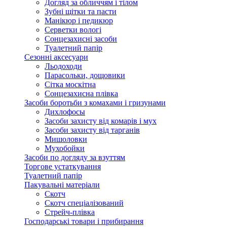
Догляд за обличчям і тілом
Зубні щітки та пасти
Манікюр і педикюр
Серветки вологі
Сонцезахисні засоби
Туалетний папір
Сезонні аксесуари
Льодоходи
Парасольки, дощовики
Сітка москітна
Сонцезахисна плівка
Засоби боротьби з комахами і гризунами
Дихлофосы
Засоби захисту від комарів і мух
Засоби захисту від тарганів
Мишоловки
Мухобойки
Засоби по догляду за взуттям
Торгове устаткування
Туалетний папір
Пакувальні матеріали
Скотч
Скотч спеціалізований
Стрейч-плівка
Господарські товари і прибирання