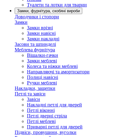
Туалети та лотки для тварин
Замки, фурнітура, скобяні вироби
Доводчики і стопори
Замки
Замки врізні
Замки навісні
Замки накладні
Засови та шпинделі
Меблева фурнітура
Вішалки-гачки
Замки меблеві
Колеса та ніжки меблеві
Направляючі та амортизатори
Полиці навісні
Ручки меблеві
Накладки, защепки
Петлі та завіси
Завіси
Накладні петлі для дверей
Петлі віконні
Петлі дверні стріла
Петлі меблеві
Приварні петлі для дверей
Підвіси, провушини, вуголки