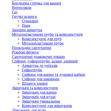
Бордюрна стрічка для ванної
Вентиляція
Газ
Гнучкі шланги
Одинарні
Пара
Запорна арматура
Металопластикові труби та комплектуючі
Комплектуючі для труб
Металопластикові труби
Прокладки сантехнічні
Різьбові фітінги
Сантехнічні упаковочні товари
Сифони, гофоротруби, шланг зливний
Арматура до унітазів
Гофротруби
Сифони для ванни та душової кабіни
Сифони для раковини
Шланги зливні
Змішувачі та комплектуючі
Змішувачі для ванни
Змішувачі для кухні
Змішувачі умивальник
Комплектуючі для змішувачів
Лічильник для води