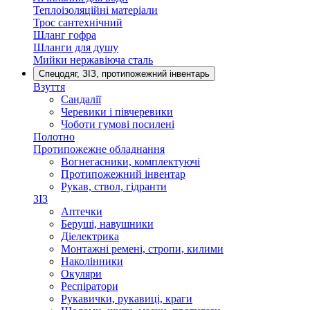
Теплоізоляційні матеріали
Трос сантехнічний
Шланг гофра
Шланги для душу
Мийки нержавіюча сталь
Спецодяг, ЗІЗ, протипожежний інвентарь
Взуття
Сандалії
Черевики і півчеревики
Чоботи гумові посилені
Полотно
Протипожежне обладнання
Вогнегасники, комплектуючі
Протипожежний інвентар
Рукав, ствол, гідранти
ЗІЗ
Аптечки
Беруші, навушники
Діелектрика
Монтажні ремені, стропи, килими
Наколінники
Окуляри
Респіратори
Рукавички, рукавиці, краги