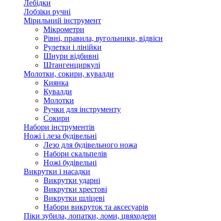
Лебідки
Лобзіки ручні
Мірильний інструмент
Мікрометри
Рівні, правила, вугольники, відвіси
Рулетки і лінійки
Шнури відбивні
Штангенциркулі
Молотки, сокири, кувалди
Киянка
Кувалди
Молотки
Ручки для інструменту
Сокири
Набори інструментів
Ножі і леза будівельні
Лезо для будівельного ножа
Набори скальпелів
Ножі будівельні
Викрутки і насадки
Викрутки ударні
Викрутки хрестові
Викрутки шліцеві
Набори викруток та аксесуарів
Піки зубила, лопатки, ломи, цвяходери