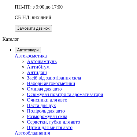
ПН-ПТ: з 9:00 до 17:00
СБ-НД: вихідний
Замовити дзвінок
Каталог
Автотовари
Автокосметика
Автошампунь
Антибітум
Антидощ
Засіб від запотівання скла
Набори автокосметики
Омивач для авто
Освіжувач повітря та ароматизатори
Очисники для авто
Паста для рук
Поліроль для авто
Розморожувач скла
Серветки, губки для авто
Щітки для миття авто
Автообладнання