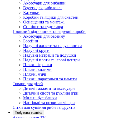
Аксесуари для рибалки
Взуття для риболовлі
Катушки
Коробки та ящики для снастей
Оснащення та монтажі
Спінінги та вудилища
Пляжний відпочинок та надувні вироби
Аксесуари для басейну
Басейни
Надувні жилети та нарукавники
Надувні круги
Надувні матраци та подушки
Надувні плоти та ігрові центри
Пляжні іграшки
Пляжні килими
Пляжні м'ячі
Пляжні парасольки та намети
Товари для дітей
Дитячі гаджети та аксесуари
Дитячий спорт та рухливі ігри
Мильні бульбашки
Настільні та розвиваючі ігри
Сітки для сушіння риби та фруктів
Побутова техніка
Аксесуари для TV