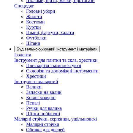
Шоломи, щити, маски, протигази
Спецодяг
Головні убори
Жилети
Костюми
Куртки
Плащі, фартухи, халати
Футболки
Штани
Будівельно-обробний інструмент і матеріали
Ізолента
Інструмент для плитки та скла, хрестики
Плиткорізи і комплектуючі
Склорізи та допоміжні інструменти
Хрестики
Інструмент малярний
Валики
Запаски на валик
Ковші малярні
Пензлі
Ручки для валика
Щітки побілочні
Малярні стрічки, серпянки, ущільнювачі
Малярні стрічки
Обивка для дверей