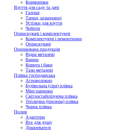
Корморізки
Взуття для саду та дачі
Галоші
Тапки, шльопанці
Устілки для взуття
Чоботи
Оприскувачі і комплектуючі
Комплектуючі і ремонтники
Оприскувачі
Оцинкована продукція
Відра металеві
Ванни
Корита і баки
Тази металеві
Плівка господарська
Агроволокно
Будівельна (сіра) плівка
Міні парники
Світлостабілізуюча плівка
Теплична (прозора) плівка
Чорна плівка
Полив
Адаптери
Все для душу
Дощоевателі