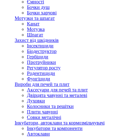
Ємності
Бочки душ
Бочки харчові
Мотузки та шпагат
Канат
Мотузка
Шпагат
Захист від шкідників
Інсектициди
Біодеструктор
Гербіциди
Протруйники
Регулятор росту
Родентициди
Фунгіциди
Вироби для печей та плит
Аксесуари для печей та плит
Двірцята чавунні та металеві
Духовки
Колосники та решітки
Плити чавунні
Совки металічні
Інкубатори, автоклави та кормозмільчувачі
Інкубатори та компоненти
Автоклави