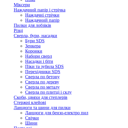
Міксери
Наждачний папір і стрічка
Наждачні стрічки
Наждачний папір
Пилки для лобзіків
Різці
Сверла, бури, насадки
Бури SDS
Зенкера
Коронки
Набори сверл
Насадки і біти
Піки та зубила SDS
Перехідники SDS
Сверла по бетону
Сверла по дереву
Сверла по металу
Сверла по плитці і склу
Скоби, цвяхи для степлерів
Стержні клейові
Ланцюги та шини для пилки
Ланцюги для бензо-електро пил
Свічки
Шини