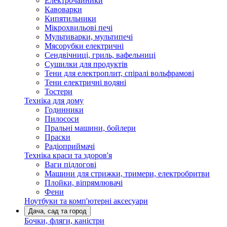
Електрочайники
Кавоварки
Кипятильники
Мікрохвильові печі
Мультиварки, мультипечі
Мясорубки електричні
Сендвічниці, гриль, вафельниці
Сушилки для продуктів
Тени для електроплит, спіралі вольфрамові
Тени електричні водяні
Тостери
Техніка для дому
Годинники
Пилососи
Пральні машини, бойлери
Праски
Радіоприймачі
Техніка краси та здоров'я
Ваги підлогові
Машини для стрижки, тримери, електробритви
Плойки, віпрямлювачі
Фени
Ноутбуки та комп'ютерні аксесуари
Дача, сад та город
Бочки, фляги, каністри