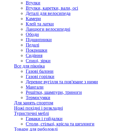
Втулки
Втулки, каретки, вали, осі
Деталі для велосипеда
Камери
Клей та латки
Ланцюги велосипедні
Ободи
Підшипники
Педалі
Покришки
Сидіння
Спиці, зірки
Все для пікніка
Газові балони
Газові горілки
Деревне вугілля та пов'язане з ними
Мангали
Решітки, шампури, триноги
Термосумки
Для занять спортом
Ножі похідні і розкладні
Туристичні меблі
Гамаки і гойдалки
Столи, стільці, крісла та шезлонги
Товари для риболовлі