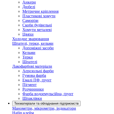
Анкери
Дюбелі
Метричне кріплення
Пластикові хомути
Саморізи
Скоби будівельні
Хомути металеві
Цвяхи
Холодне зварювання
Шпателі, терки, кельми
Допоміжні засоби
Кельми
Терки
Шпателі
Лакофарбові матеріали
Аерозольні фарби
Гумова фарба
Емалі ПФ, ґрунт
Пігмент
Розчинники
Фарба водоемульсійна, ґрунт
Шпаклівки
Техматеріали та обладнання підприємств
Манометри, мікрометри, індикатори
Набір клейм