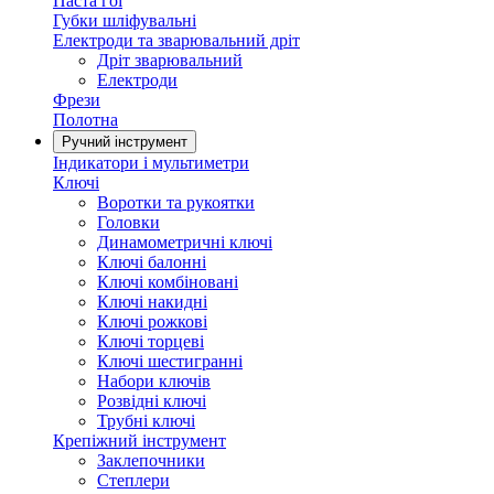
Паста гоі
Губки шліфувальні
Електроди та зварювальний дріт
Дріт зварювальний
Електроди
Фрези
Полотна
Ручний інструмент
Індикатори і мультиметри
Ключі
Воротки та рукоятки
Головки
Динамометричні ключі
Ключі балонні
Ключі комбіновані
Ключі накидні
Ключі рожкові
Ключі торцеві
Ключі шестигранні
Набори ключів
Розвідні ключі
Трубні ключі
Крепіжний інструмент
Заклепочники
Степлери