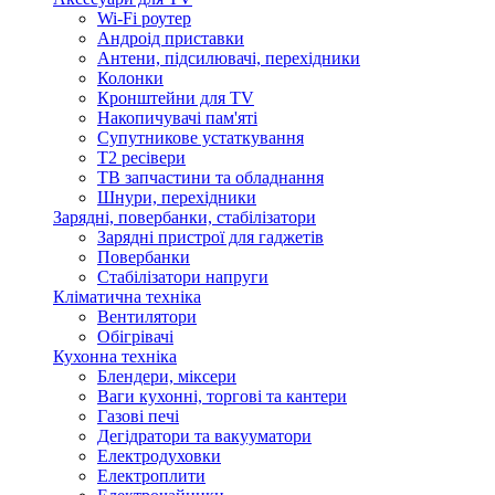
Wi-Fi роутер
Андроід приставки
Антени, підсилювачі, перехідники
Колонки
Кронштейни для TV
Накопичувачі пам'яті
Супутникове устаткування
Т2 ресівери
ТВ запчастини та обладнання
Шнури, перехідники
Зарядні, повербанки, стабілізатори
Зарядні пристрої для гаджетів
Повербанки
Стабілізатори напруги
Кліматична техніка
Вентилятори
Обігрівачі
Кухонна техніка
Блендери, міксери
Ваги кухонні, торгові та кантери
Газові печі
Дегідратори та вакууматори
Електродуховки
Електроплити