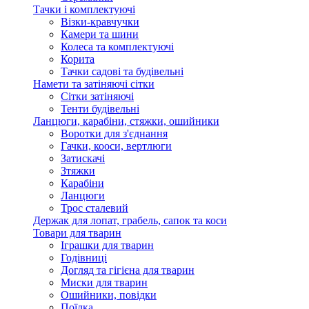
Тачки і комплектуючі
Візки-кравчучки
Камери та шини
Колеса та комплектуючі
Корита
Тачки садові та будівельні
Намети та затіняючі сітки
Сітки затіняючі
Тенти будівельні
Ланцюги, карабіни, стяжки, ошийники
Воротки для з'єднання
Гачки, кооси, вертлюги
Затискачі
Зтяжки
Карабіни
Ланцюги
Трос сталевий
Держак для лопат, грабель, сапок та коси
Товари для тварин
Іграшки для тварин
Годівниці
Догляд та гігієна для тварин
Миски для тварин
Ошийники, повідки
Поїлка