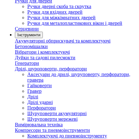
Ручки для дверей
Ручки дверні скоба та скрутка
Ручки для вхідних дверей
Ручки для міжкімнатних дверей
Ручки для металопластикових вікон і дверей
Серцевини
Інструменти
Акумуляторні обприскувачі та комплектуючі
Бетономішалки
Вібратори і комплектуючі
Дуйки та садові пилесмокти
Генератори
Дрілі, шуроповерти, перфоратори
Аксесуари до дрилі, шуруповерту, перфоратори,
гравера
Гайковерти
Гравер
Дрілі
Дрілі ударні
Перфоратори
Шуруповерти акумуляторні
Шуруповерти мережеві
Вимірювальна техніка
Компресори та пневмоінструменти
Комплектуючі до пневмоінструменту