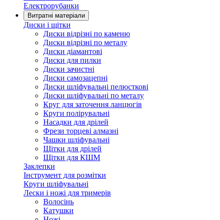
Електрорубанки
Витратні матеріали
Диски і щітки
Диски відрізні по каменю
Диски відрізні по металу
Диски діамантові
Диски для пилки
Диски зачистні
Диски самозацепні
Диски шліфувальні пелюсткові
Диски шліфувальні по металу
Круг для заточення ланцюгів
Круги полірувальні
Насадки для дрілей
Фрези торцеві алмазні
Чашки шліфувальні
Щітки для дрілей
Щітки для КШМ
Заклепки
Інструмент для розмітки
Круги шліфувальні
Лески і ножі для тримерів
Волосінь
Катушки
Ножі