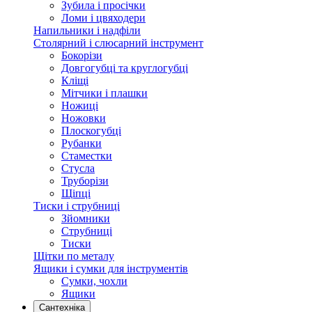
Зубила і просічки
Ломи і цвяходери
Напильники і надфіли
Столярний і слюсарний інструмент
Бокорізи
Довгогубці та круглогубці
Кліщі
Мітчики і плашки
Ножиці
Ножовки
Плоскогубці
Рубанки
Стаместки
Стусла
Труборізи
Щіпці
Тиски і струбниці
Зйомники
Струбниці
Тиски
Щітки по металу
Ящики і сумки для інструментів
Сумки, чохли
Ящики
Сантехніка