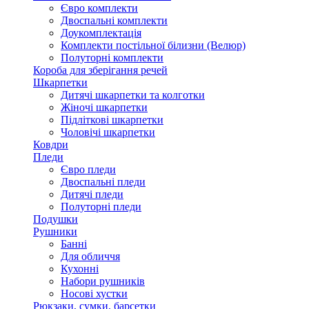
Євро комплекти
Двоспальні комплекти
Доукомплектація
Комплекти постільної білизни (Велюр)
Полуторні комплекти
Короба для зберігання речей
Шкарпетки
Дитячі шкарпетки та колготки
Жіночі шкарпетки
Підліткові шкарпетки
Чоловічі шкарпетки
Ковдри
Пледи
Євро пледи
Двоспальні пледи
Дитячі пледи
Полуторні пледи
Подушки
Рушники
Банні
Для обличчя
Кухонні
Набори рушників
Носові хустки
Рюкзаки, сумки, барсетки