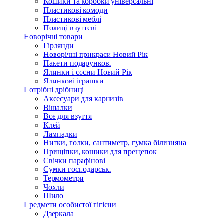
Кошики та коробки універсальні
Пластикові комоди
Пластикові меблі
Полиці взуттєві
Новорічні товари
Гірлянди
Новорічні прикраси Новий Рік
Пакети подарункові
Ялинки і сосни Новий Рік
Ялинкові іграшки
Потрібні дрібниці
Аксесуари для карнизів
Вішалки
Все для взуття
Клей
Лампадки
Нитки, голки, сантиметр, гумка білизняна
Прищіпки, кошики для прещепок
Свічки парафінові
Сумки господарські
Термометри
Чохли
Шило
Предмети особистої гігієни
Дзеркала