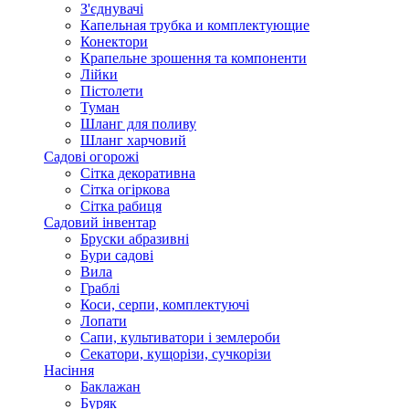
З'єднувачі
Капельная трубка и комплектующие
Конектори
Крапельне зрошення та компоненти
Лійки
Пістолети
Туман
Шланг для поливу
Шланг харчовий
Садові огорожі
Сітка декоративна
Сітка огіркова
Сітка рабиця
Садовий інвентар
Бруски абразивні
Бури садові
Вила
Граблі
Коси, серпи, комплектуючі
Лопати
Сапи, культиватори і землероби
Секатори, кущорізи, сучкорізи
Насіння
Баклажан
Буряк