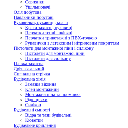
Серпянки
Ущільнювачі
Олія побутова
Паяльники побутові
Рукавички, рукавиці, краги
Краги захисні, рукавиці
Перчатки теплі, шкіряні
Перчатки трикотажні з ПВХ-точкою
Рукавички з латексним і нітриловим покриттям
Пістолети для монтажної піни і силікону
Пістолети для монтажної піни
Пістолети для силікону
Плівка захисна
Дріт в'язальний
Сигнальна стрічка
Будівельна хімія
Замазка віконна
Клей монтажний
Монтажна піна та промивка
Рідкі цвяхи
Силікон
Будівельні ємності
Відра та тази будівельні
Кюветки
Будівельне кріплення