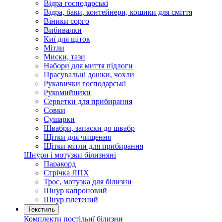
Відра господарські
Відра, баки, контейнери, кошики для сміття
Віники сорго
Вибивалки
Киї для щіток
Мітли
Миски, тази
Набори для миття підлоги
Прасувальні дошки, чохли
Рукавички господарські
Рукомийники
Серветки для прибирання
Совки
Сушарки
Швабри, запаски до швабр
Щітки для чищення
Щітки-мітли для прибирання
Шнури і мотузки білизняні
Паракорд
Стрічка ЛПХ
Трос, мотузка для білизни
Шнур капроновий
Шнур плетений
Текстиль
Комплекти постільнї білизни