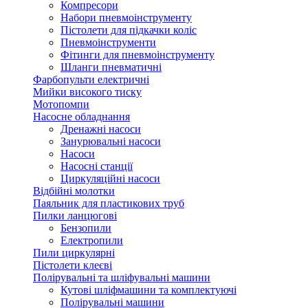
Компресори
Набори пневмоінструменту
Пістолети для підкачки коліс
Пневмоінструменти
Фітинги для пневмоінструменту
Шланги пневматичні
Фарбопульти електричні
Мийки високого тиску
Мотопомпи
Насосне обладнання
Дренажні насоси
Занурювальні насоси
Насоси
Насосні станції
Циркуляційні насоси
Відбійні молотки
Паяльник для пластикових труб
Пилки ланцюгові
Бензопили
Електропили
Пили циркулярні
Пістолети клеєві
Полірувальні та шліфувальні машини
Кутові шліфмашини та комплектуючі
Полірувальні машини