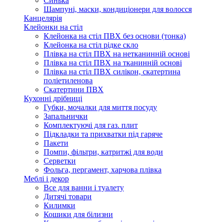
Синька
Шампуні, маски, кондиціонери для волосся
Канцелярія
Клейонки на стіл
Клейонка на стіл ПВХ без основи (тонка)
Клейонка на стіл рідке скло
Плівка на стіл ПВХ на нетканинній основі
Плівка на стіл ПВХ на тканинній основі
Плівка на стіл ПВХ силікон, скатертина
поліетиленова
Скатертини ПВХ
Кухонні дрібниці
Губки, мочалки для миття посуду
Запальнички
Комплектуючі для газ. плит
Підкладки та прихватки під гаряче
Пакети
Помпи, фільтри, катритжі для води
Серветки
Фольга, пергамент, харчова плівка
Меблі і декор
Все для ванни і туалету
Дитячі товари
Килимки
Кошики для білизни