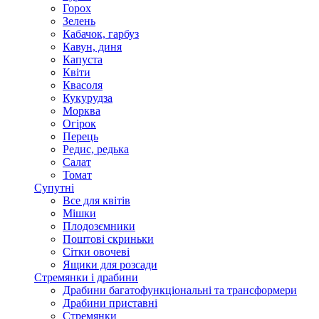
Горох
Зелень
Кабачок, гарбуз
Кавун, диня
Капуста
Квіти
Квасоля
Кукурудза
Морква
Огірок
Перець
Редис, редька
Салат
Томат
Супутні
Все для квітів
Мішки
Плодозємники
Поштові скриньки
Сітки овочеві
Ящики для розсади
Стремянки і драбини
Драбини багатофункціональні та трансформери
Драбини приставні
Стремянки