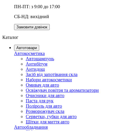
ПН-ПТ: з 9:00 до 17:00
СБ-НД: вихідний
Замовити дзвінок
Каталог
Автотовари
Автокосметика
Автошампунь
Антибітум
Антидощ
Засіб від запотівання скла
Набори автокосметики
Омивач для авто
Освіжувач повітря та ароматизатори
Очисники для авто
Паста для рук
Поліроль для авто
Розморожувач скла
Серветки, губки для авто
Щітки для миття авто
Автообладнання