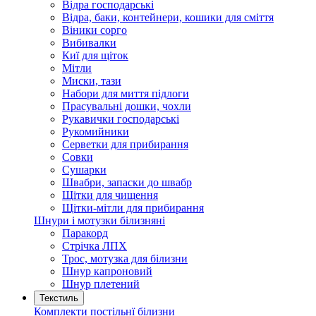
Відра господарські
Відра, баки, контейнери, кошики для сміття
Віники сорго
Вибивалки
Киї для щіток
Мітли
Миски, тази
Набори для миття підлоги
Прасувальні дошки, чохли
Рукавички господарські
Рукомийники
Серветки для прибирання
Совки
Сушарки
Швабри, запаски до швабр
Щітки для чищення
Щітки-мітли для прибирання
Шнури і мотузки білизняні
Паракорд
Стрічка ЛПХ
Трос, мотузка для білизни
Шнур капроновий
Шнур плетений
Текстиль
Комплекти постільнї білизни