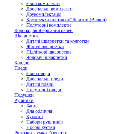
Євро комплекти
Двоспальні комплекти
Доукомплектація
Комплекти постільної білизни (Велюр)
Полуторні комплекти
Короба для зберігання речей
Шкарпетки
Дитячі шкарпетки та колготки
Жіночі шкарпетки
Підліткові шкарпетки
Чоловічі шкарпетки
Ковдри
Пледи
Євро пледи
Двоспальні пледи
Дитячі пледи
Полуторні пледи
Подушки
Рушники
Банні
Для обличчя
Кухонні
Набори рушників
Носові хустки
Рюкзаки, сумки, барсетки