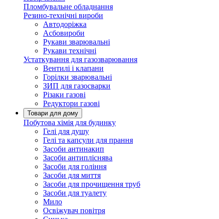
Пломбувальне обладнання
Резино-технічні вироби
Автодоріжка
Асбовироби
Рукави зварювальні
Рукави технічні
Устаткування для газозварювання
Вентилі і клапани
Горілки зварювальні
ЗИП для газосварки
Різаки газові
Редуктори газові
Товари для дому
Побутова хімія для будинку
Гелі для душу
Гелі та капсули для прання
Засоби антинакип
Засоби антипліснява
Засоби для гоління
Засоби для миття
Засоби для прочищення труб
Засоби для туалету
Мило
Освіжувач повітря