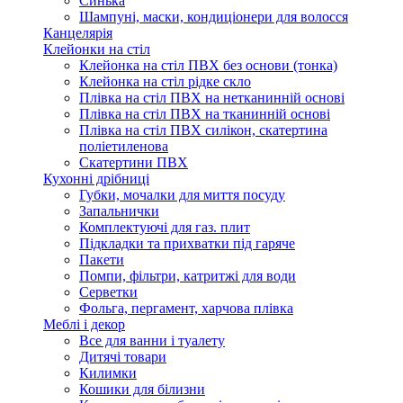
Синька
Шампуні, маски, кондиціонери для волосся
Канцелярія
Клейонки на стіл
Клейонка на стіл ПВХ без основи (тонка)
Клейонка на стіл рідке скло
Плівка на стіл ПВХ на нетканинній основі
Плівка на стіл ПВХ на тканинній основі
Плівка на стіл ПВХ силікон, скатертина
поліетиленова
Скатертини ПВХ
Кухонні дрібниці
Губки, мочалки для миття посуду
Запальнички
Комплектуючі для газ. плит
Підкладки та прихватки під гаряче
Пакети
Помпи, фільтри, катритжі для води
Серветки
Фольга, пергамент, харчова плівка
Меблі і декор
Все для ванни і туалету
Дитячі товари
Килимки
Кошики для білизни