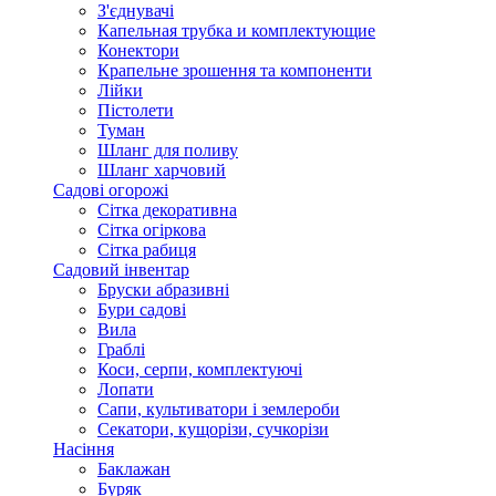
З'єднувачі
Капельная трубка и комплектующие
Конектори
Крапельне зрошення та компоненти
Лійки
Пістолети
Туман
Шланг для поливу
Шланг харчовий
Садові огорожі
Сітка декоративна
Сітка огіркова
Сітка рабиця
Садовий інвентар
Бруски абразивні
Бури садові
Вила
Граблі
Коси, серпи, комплектуючі
Лопати
Сапи, культиватори і землероби
Секатори, кущорізи, сучкорізи
Насіння
Баклажан
Буряк