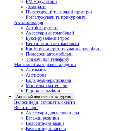
FM модулятори
Домкрати
Пускозарядні та зарядні пристрої
Розгалужувачі та прикурювачі
Автоприладдя
Автоінструмент
Аксесуари автомобільні
Буксирувальний трос
Вентилятори автомобільні
Каністри та пристосування для рідин
Пилососи автомобільні
Тримачі для телефону
Мастильні матеріали та рідини
Автомасла
Антифриз
Вода демінералізована
Мастильні матеріали
Рідина гальмівна
Активний відпочинок та туризм
Велосипеди, самокати, скейти
Велотовари
Аксесуари для велосипеда
Багажні резинки
Велосипедні замки
Велосипедні насоси