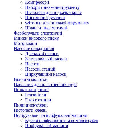
Компресори
Набори пневмоінструменту
Пістолети для підкачки коліс
Пневмоінструменти
Фітинги для пневмоінструменту
Шланги пневматичні
Фарбопульти електричні
Мийки високого тиску
Мотопомпи
Насосне обладнання
Дренажні насоси
Занурювальні насоси
Насоси
Насосні станції
Циркуляційні насоси
Відбійні молотки
Паяльник для пластикових труб
Пилки ланцюгові
Бензопили
Електропили
Пили циркулярні
Пістолети клеєві
Полірувальні та шліфувальні машини
Кутові шліфмашини та комплектуючі
Полірувальні машини