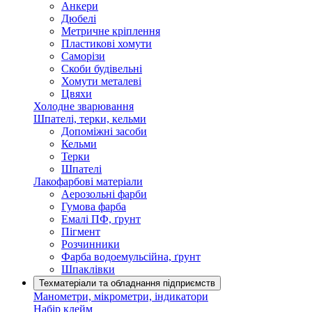
Анкери
Дюбелі
Метричне кріплення
Пластикові хомути
Саморізи
Скоби будівельні
Хомути металеві
Цвяхи
Холодне зварювання
Шпателі, терки, кельми
Допоміжні засоби
Кельми
Терки
Шпателі
Лакофарбові матеріали
Аерозольні фарби
Гумова фарба
Емалі ПФ, ґрунт
Пігмент
Розчинники
Фарба водоемульсійна, ґрунт
Шпаклівки
Техматеріали та обладнання підприємств
Манометри, мікрометри, індикатори
Набір клейм