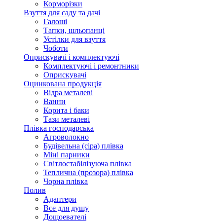
Корморізки
Взуття для саду та дачі
Галоші
Тапки, шльопанці
Устілки для взуття
Чоботи
Оприскувачі і комплектуючі
Комплектуючі і ремонтники
Оприскувачі
Оцинкована продукція
Відра металеві
Ванни
Корита і баки
Тази металеві
Плівка господарська
Агроволокно
Будівельна (сіра) плівка
Міні парники
Світлостабілізуюча плівка
Теплична (прозора) плівка
Чорна плівка
Полив
Адаптери
Все для душу
Дощоевателі