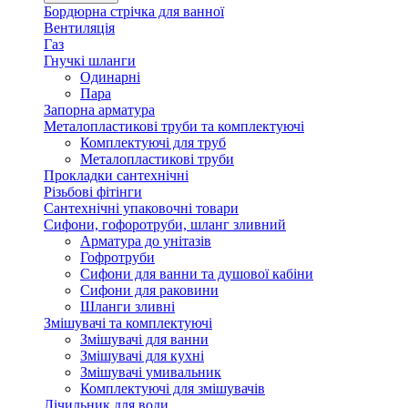
Бордюрна стрічка для ванної
Вентиляція
Газ
Гнучкі шланги
Одинарні
Пара
Запорна арматура
Металопластикові труби та комплектуючі
Комплектуючі для труб
Металопластикові труби
Прокладки сантехнічні
Різьбові фітінги
Сантехнічні упаковочні товари
Сифони, гофоротруби, шланг зливний
Арматура до унітазів
Гофротруби
Сифони для ванни та душової кабіни
Сифони для раковини
Шланги зливні
Змішувачі та комплектуючі
Змішувачі для ванни
Змішувачі для кухні
Змішувачі умивальник
Комплектуючі для змішувачів
Лічильник для води