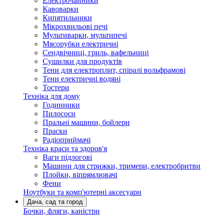
Електрочайники
Кавоварки
Кипятильники
Мікрохвильові печі
Мультиварки, мультипечі
Мясорубки електричні
Сендвічниці, гриль, вафельниці
Сушилки для продуктів
Тени для електроплит, спіралі вольфрамові
Тени електричні водяні
Тостери
Техніка для дому
Годинники
Пилососи
Пральні машини, бойлери
Праски
Радіоприймачі
Техніка краси та здоров'я
Ваги підлогові
Машини для стрижки, тримери, електробритви
Плойки, віпрямлювачі
Фени
Ноутбуки та комп'ютерні аксесуари
Дача, сад та город
Бочки, фляги, каністри