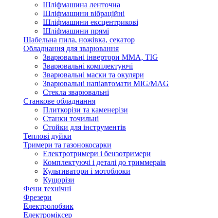
Шліфмашина ленточна
Шліфмашини вібраційні
Шліфмашини ексцентрикові
Шліфмашини прямі
Шабельна пила, ножівка, секатор
Обладнання для зварювання
Зварювальні інвертори ММА, TIG
Зварювальні комплектуючі
Зварювальні маски та окуляри
Зварювальні напіавтомати MIG/MAG
Стекла зварювальні
Станкове обладнання
Плиткорізи та каменерізи
Станки точильні
Стойки для інструментів
Теплові дуйки
Тримери та газонокосарки
Електротримери і бензотримери
Комплектуючі і деталі до триммераів
Культиватори і мотоблоки
Кущорізи
Фени технічні
Фрезери
Електролобзик
Електроміксер