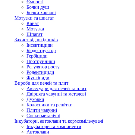
Ємності
Бочки душ
Бочки харчові
Мотузки та шпагат
Канат
Мотузка
Шпагат
Захист від шкідників
Інсектициди
Біодеструктор
Гербіциди
Протруйники
Регулятор росту
Родентициди
Фунгіциди
Вироби для печей та плит
Аксесуари для печей та плит
Двірцята чавунні та металеві
Духовки
Колосники та решітки
Плити чавунні
Совки металічні
Інкубатори, автоклави та кормозмільчувачі
Інкубатори та компоненти
Автоклави