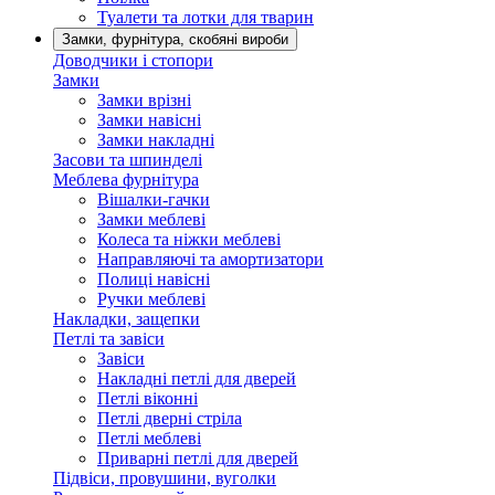
Туалети та лотки для тварин
Замки, фурнітура, скобяні вироби
Доводчики і стопори
Замки
Замки врізні
Замки навісні
Замки накладні
Засови та шпинделі
Меблева фурнітура
Вішалки-гачки
Замки меблеві
Колеса та ніжки меблеві
Направляючі та амортизатори
Полиці навісні
Ручки меблеві
Накладки, защепки
Петлі та завіси
Завіси
Накладні петлі для дверей
Петлі віконні
Петлі дверні стріла
Петлі меблеві
Приварні петлі для дверей
Підвіси, провушини, вуголки