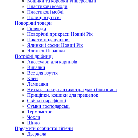
Кошики та коробки універсальні
Пластикові комоди
Пластикові меблі
Полиці взуттєві
Новорічні товари
Гірлянди
Новорічні прикраси Новий Рік
Пакети подарункові
Ялинки і сосни Новий Рік
Ялинкові іграшки
Потрібні дрібниці
Аксесуари для карнизів
Вішалки
Все для взуття
Клей
Лампадки
Нитки, голки, сантиметр, гумка білизняна
Прищіпки, кошики для прещепок
Свічки парафінові
Сумки господарські
Термометри
Чохли
Шило
Предмети особистої гігієни
Дзеркала