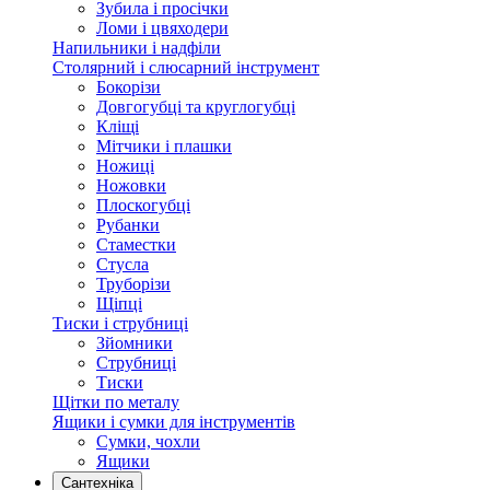
Зубила і просічки
Ломи і цвяходери
Напильники і надфіли
Столярний і слюсарний інструмент
Бокорізи
Довгогубці та круглогубці
Кліщі
Мітчики і плашки
Ножиці
Ножовки
Плоскогубці
Рубанки
Стаместки
Стусла
Труборізи
Щіпці
Тиски і струбниці
Зйомники
Струбниці
Тиски
Щітки по металу
Ящики і сумки для інструментів
Сумки, чохли
Ящики
Сантехніка