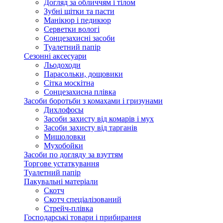
Догляд за обличчям і тілом
Зубні щітки та пасти
Манікюр і педикюр
Серветки вологі
Сонцезахисні засоби
Туалетний папір
Сезонні аксесуари
Льодоходи
Парасольки, дощовики
Сітка москітна
Сонцезахисна плівка
Засоби боротьби з комахами і гризунами
Дихлофосы
Засоби захисту від комарів і мух
Засоби захисту від тарганів
Мишоловки
Мухобойки
Засоби по догляду за взуттям
Торгове устаткування
Туалетний папір
Пакувальні матеріали
Скотч
Скотч спеціалізований
Стрейч-плівка
Господарські товари і прибирання