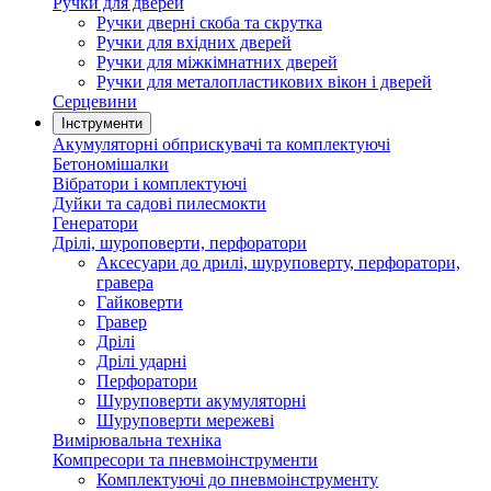
Ручки для дверей
Ручки дверні скоба та скрутка
Ручки для вхідних дверей
Ручки для міжкімнатних дверей
Ручки для металопластикових вікон і дверей
Серцевини
Інструменти
Акумуляторні обприскувачі та комплектуючі
Бетономішалки
Вібратори і комплектуючі
Дуйки та садові пилесмокти
Генератори
Дрілі, шуроповерти, перфоратори
Аксесуари до дрилі, шуруповерту, перфоратори,
гравера
Гайковерти
Гравер
Дрілі
Дрілі ударні
Перфоратори
Шуруповерти акумуляторні
Шуруповерти мережеві
Вимірювальна техніка
Компресори та пневмоінструменти
Комплектуючі до пневмоінструменту