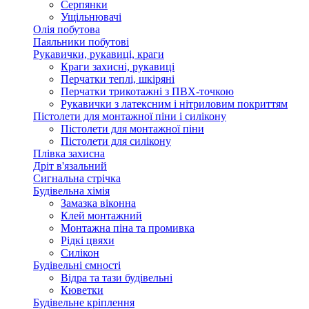
Серпянки
Ущільнювачі
Олія побутова
Паяльники побутові
Рукавички, рукавиці, краги
Краги захисні, рукавиці
Перчатки теплі, шкіряні
Перчатки трикотажні з ПВХ-точкою
Рукавички з латексним і нітриловим покриттям
Пістолети для монтажної піни і силікону
Пістолети для монтажної піни
Пістолети для силікону
Плівка захисна
Дріт в'язальний
Сигнальна стрічка
Будівельна хімія
Замазка віконна
Клей монтажний
Монтажна піна та промивка
Рідкі цвяхи
Силікон
Будівельні ємності
Відра та тази будівельні
Кюветки
Будівельне кріплення