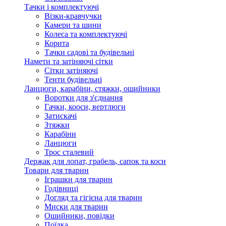
Тачки і комплектуючі
Візки-кравчучки
Камери та шини
Колеса та комплектуючі
Корита
Тачки садові та будівельні
Намети та затіняючі сітки
Сітки затіняючі
Тенти будівельні
Ланцюги, карабіни, стяжки, ошийники
Воротки для з'єднання
Гачки, кооси, вертлюги
Затискачі
Зтяжки
Карабіни
Ланцюги
Трос сталевий
Держак для лопат, грабель, сапок та коси
Товари для тварин
Іграшки для тварин
Годівниці
Догляд та гігієна для тварин
Миски для тварин
Ошийники, повідки
Поїлка