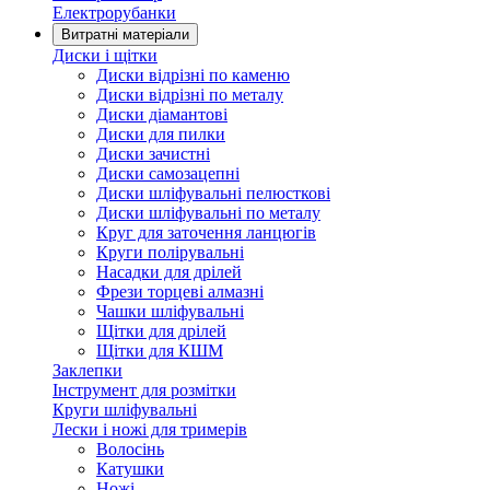
Електрорубанки
Витратні матеріали
Диски і щітки
Диски відрізні по каменю
Диски відрізні по металу
Диски діамантові
Диски для пилки
Диски зачистні
Диски самозацепні
Диски шліфувальні пелюсткові
Диски шліфувальні по металу
Круг для заточення ланцюгів
Круги полірувальні
Насадки для дрілей
Фрези торцеві алмазні
Чашки шліфувальні
Щітки для дрілей
Щітки для КШМ
Заклепки
Інструмент для розмітки
Круги шліфувальні
Лески і ножі для тримерів
Волосінь
Катушки
Ножі