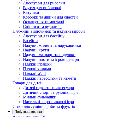
Аксесуари для рибалки
Взуття для риболовлі
Катушки
Коробки та ящики для снастей
Оснащення та монтажі
Спінінги та вудилища
Пляжний відпочинок та надувні вироби
Аксесуари для басейну
Басейни
Надувні жилети та нарукавники
Надувні круги
Надувні матраци та подушки
Надувні плоти та ігрові центри
Пляжні іграшки
Пляжні килими
Пляжні м'ячі
Пляжні парасольки та намети
Товари для дітей
Дитячі гаджети та аксесуари
Дитячий спорт та рухливі ігри
Мильні бульбашки
Настільні та розвиваючі ігри
Сітки для сушіння риби та фруктів
Побутова техніка
Аксесуари для TV