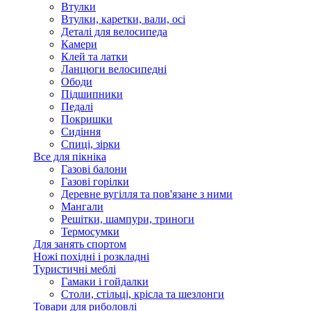
Втулки
Втулки, каретки, вали, осі
Деталі для велосипеда
Камери
Клей та латки
Ланцюги велосипедні
Ободи
Підшипники
Педалі
Покришки
Сидіння
Спиці, зірки
Все для пікніка
Газові балони
Газові горілки
Деревне вугілля та пов'язане з ними
Мангали
Решітки, шампури, триноги
Термосумки
Для занять спортом
Ножі похідні і розкладні
Туристичні меблі
Гамаки і гойдалки
Столи, стільці, крісла та шезлонги
Товари для риболовлі