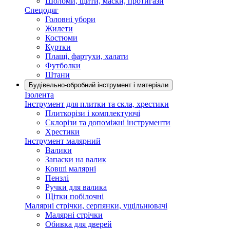
Шоломи, щити, маски, протигази
Спецодяг
Головні убори
Жилети
Костюми
Куртки
Плащі, фартухи, халати
Футболки
Штани
Будівельно-обробний інструмент і матеріали
Ізолента
Інструмент для плитки та скла, хрестики
Плиткорізи і комплектуючі
Склорізи та допоміжні інструменти
Хрестики
Інструмент малярний
Валики
Запаски на валик
Ковші малярні
Пензлі
Ручки для валика
Щітки побілочні
Малярні стрічки, серпянки, ущільнювачі
Малярні стрічки
Обивка для дверей