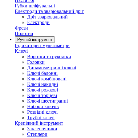
Паста гоі
Губки шліфувальні
Електроди та зварювальний дріт
Дріт зварювальний
Електроди
Фрези
Полотна
Ручний інструмент
Індикатори і мультиметри
Ключі
Воротки та рукоятки
Головки
Динамометричні ключі
Ключі балонні
Ключі комбіновані
Ключі накидні
Ключі рожкові
Ключі торцеві
Ключі шестигранні
Набори ключів
Розвідні ключі
Трубні ключі
Крепіжний інструмент
Заклепочники
Степлери