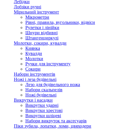
Лебідки
Лобзіки ручні
Мірильний інструмент
Мікрометри
Рівні, правила, вугольники, відвіси
Рулетки і лінійки
Шнури відбивні
Штангенциркулі
Молотки, сокири, кувалди
Киянка
Кувалди
Молотки
Ручки для інструменту
Сокири
Набори інструментів
Ножі і леза будівельні
Лезо для будівельного ножа
Набори скальпелів
Ножі будівельні
Викрутки і насадки
Викрутки ударні
Викрутки хрестові
Викрутки шліцеві
Набори викруток та аксесуарів
Піки зубила, лопатки, ломи, цвяходери