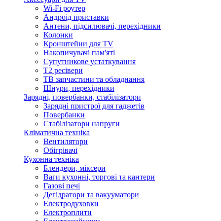
Wi-Fi роутер
Андроід приставки
Антени, підсилювачі, перехідники
Колонки
Кронштейни для TV
Накопичувачі пам'яті
Супутникове устаткування
Т2 ресівери
ТВ запчастини та обладнання
Шнури, перехідники
Зарядні, повербанки, стабілізатори
Зарядні пристрої для гаджетів
Повербанки
Стабілізатори напруги
Кліматична техніка
Вентилятори
Обігрівачі
Кухонна техніка
Блендери, міксери
Ваги кухонні, торгові та кантери
Газові печі
Дегідратори та вакууматори
Електродуховки
Електроплити