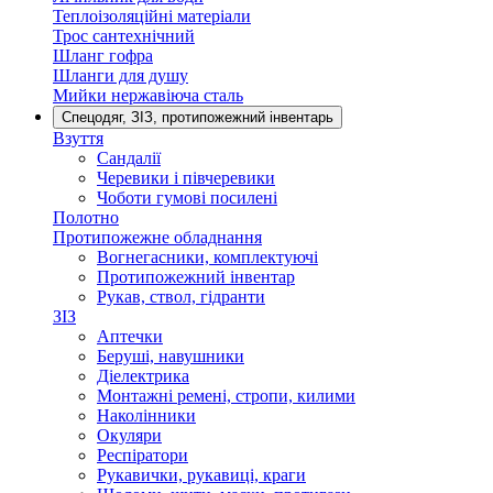
Теплоізоляційні матеріали
Трос сантехнічний
Шланг гофра
Шланги для душу
Мийки нержавіюча сталь
Спецодяг, ЗІЗ, протипожежний інвентарь
Взуття
Сандалії
Черевики і півчеревики
Чоботи гумові посилені
Полотно
Протипожежне обладнання
Вогнегасники, комплектуючі
Протипожежний інвентар
Рукав, ствол, гідранти
ЗІЗ
Аптечки
Беруші, навушники
Діелектрика
Монтажні ремені, стропи, килими
Наколінники
Окуляри
Респіратори
Рукавички, рукавиці, краги