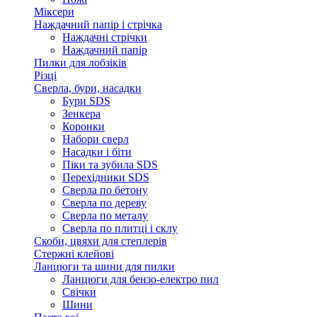
Міксери
Наждачний папір і стрічка
Наждачні стрічки
Наждачний папір
Пилки для лобзіків
Різці
Сверла, бури, насадки
Бури SDS
Зенкера
Коронки
Набори сверл
Насадки і біти
Піки та зубила SDS
Перехідники SDS
Сверла по бетону
Сверла по дереву
Сверла по металу
Сверла по плитці і склу
Скоби, цвяхи для степлерів
Стержні клейові
Ланцюги та шини для пилки
Ланцюги для бензо-електро пил
Свічки
Шини