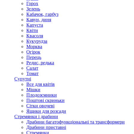
Горох
Зелень
Кабачок, гарбуз
Кавун, диня
Капуста
Квіти
Квасоля
Кукурудза
Морква
Огірок
Перець
Редис, редька
Салат
Томат
Супутні
Все для квітів
Мішки
Плодозємники
Поштові скриньки
Сітки овочеві
Ящики для розсади
Стремянки і драбини
Драбини багатофункціональні та трансформери
Драбини приставні
Стремянки