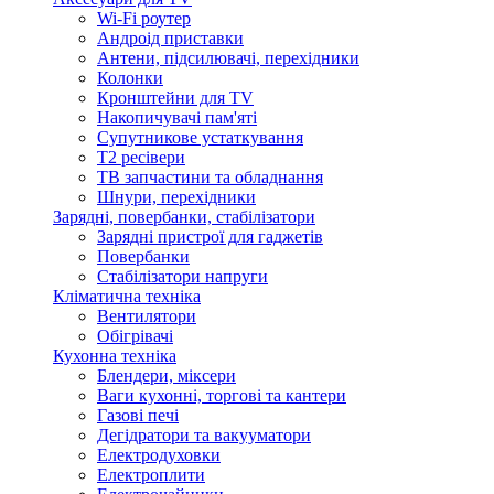
Wi-Fi роутер
Андроід приставки
Антени, підсилювачі, перехідники
Колонки
Кронштейни для TV
Накопичувачі пам'яті
Супутникове устаткування
Т2 ресівери
ТВ запчастини та обладнання
Шнури, перехідники
Зарядні, повербанки, стабілізатори
Зарядні пристрої для гаджетів
Повербанки
Стабілізатори напруги
Кліматична техніка
Вентилятори
Обігрівачі
Кухонна техніка
Блендери, міксери
Ваги кухонні, торгові та кантери
Газові печі
Дегідратори та вакууматори
Електродуховки
Електроплити