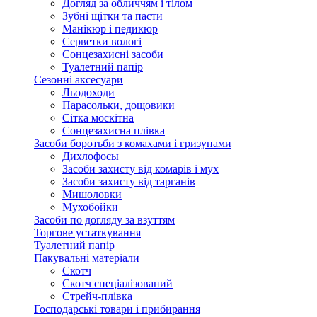
Догляд за обличчям і тілом
Зубні щітки та пасти
Манікюр і педикюр
Серветки вологі
Сонцезахисні засоби
Туалетний папір
Сезонні аксесуари
Льодоходи
Парасольки, дощовики
Сітка москітна
Сонцезахисна плівка
Засоби боротьби з комахами і гризунами
Дихлофосы
Засоби захисту від комарів і мух
Засоби захисту від тарганів
Мишоловки
Мухобойки
Засоби по догляду за взуттям
Торгове устаткування
Туалетний папір
Пакувальні матеріали
Скотч
Скотч спеціалізований
Стрейч-плівка
Господарські товари і прибирання