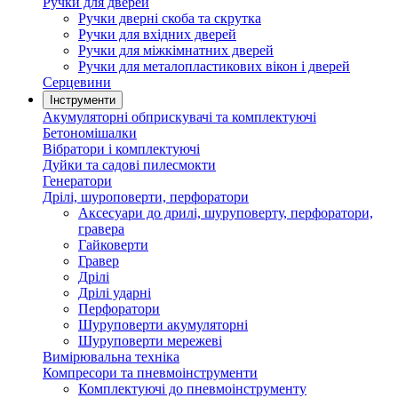
Ручки для дверей
Ручки дверні скоба та скрутка
Ручки для вхідних дверей
Ручки для міжкімнатних дверей
Ручки для металопластикових вікон і дверей
Серцевини
Інструменти
Акумуляторні обприскувачі та комплектуючі
Бетономішалки
Вібратори і комплектуючі
Дуйки та садові пилесмокти
Генератори
Дрілі, шуроповерти, перфоратори
Аксесуари до дрилі, шуруповерту, перфоратори,
гравера
Гайковерти
Гравер
Дрілі
Дрілі ударні
Перфоратори
Шуруповерти акумуляторні
Шуруповерти мережеві
Вимірювальна техніка
Компресори та пневмоінструменти
Комплектуючі до пневмоінструменту