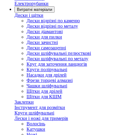
Електрорубанки
Витратні матеріали
Диски і щітки
Диски відрізні по каменю
Диски відрізні по металу
Диски діамантові
Диски для пилки
Диски зачистні
Диски самозацепні
Диски шліфувальні пелюсткові
Диски шліфувальні по металу
Круг для заточення ланцюгів
Круги полірувальні
Насадки для дрілей
Фрези торцеві алмазні
Чашки шліфувальні
Щітки для дрілей
Щітки для КШМ
Заклепки
Інструмент для розмітки
Круги шліфувальні
Лески і ножі для тримерів
Волосінь
Катушки
Ножі