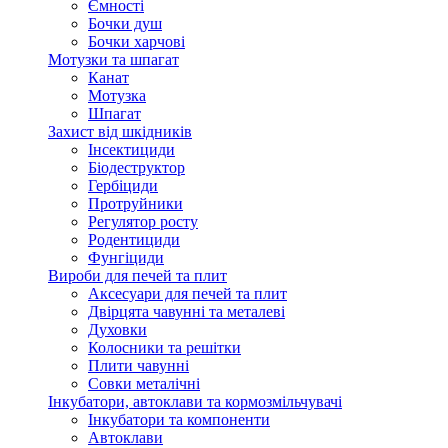
Ємності
Бочки душ
Бочки харчові
Мотузки та шпагат
Канат
Мотузка
Шпагат
Захист від шкідників
Інсектициди
Біодеструктор
Гербіциди
Протруйники
Регулятор росту
Родентициди
Фунгіциди
Вироби для печей та плит
Аксесуари для печей та плит
Двірцята чавунні та металеві
Духовки
Колосники та решітки
Плити чавунні
Совки металічні
Інкубатори, автоклави та кормозмільчувачі
Інкубатори та компоненти
Автоклави