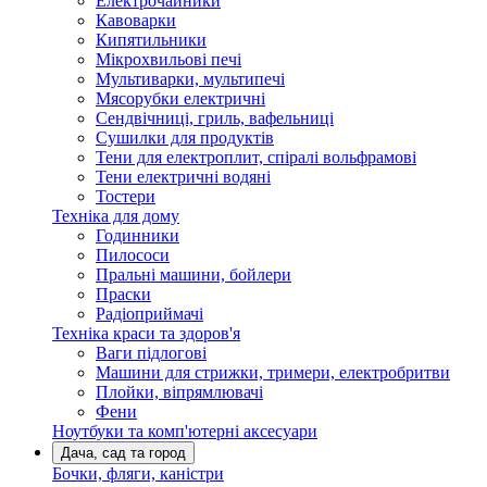
Електрочайники
Кавоварки
Кипятильники
Мікрохвильові печі
Мультиварки, мультипечі
Мясорубки електричні
Сендвічниці, гриль, вафельниці
Сушилки для продуктів
Тени для електроплит, спіралі вольфрамові
Тени електричні водяні
Тостери
Техніка для дому
Годинники
Пилососи
Пральні машини, бойлери
Праски
Радіоприймачі
Техніка краси та здоров'я
Ваги підлогові
Машини для стрижки, тримери, електробритви
Плойки, віпрямлювачі
Фени
Ноутбуки та комп'ютерні аксесуари
Дача, сад та город
Бочки, фляги, каністри