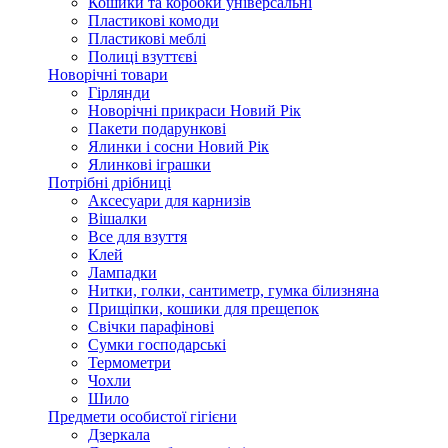
Кошики та коробки універсальні
Пластикові комоди
Пластикові меблі
Полиці взуттєві
Новорічні товари
Гірлянди
Новорічні прикраси Новий Рік
Пакети подарункові
Ялинки і сосни Новий Рік
Ялинкові іграшки
Потрібні дрібниці
Аксесуари для карнизів
Вішалки
Все для взуття
Клей
Лампадки
Нитки, голки, сантиметр, гумка білизняна
Прищіпки, кошики для прещепок
Свічки парафінові
Сумки господарські
Термометри
Чохли
Шило
Предмети особистої гігієни
Дзеркала