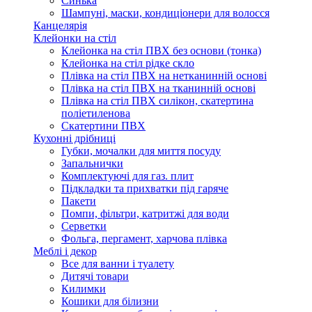
Синька
Шампуні, маски, кондиціонери для волосся
Канцелярія
Клейонки на стіл
Клейонка на стіл ПВХ без основи (тонка)
Клейонка на стіл рідке скло
Плівка на стіл ПВХ на нетканинній основі
Плівка на стіл ПВХ на тканинній основі
Плівка на стіл ПВХ силікон, скатертина
поліетиленова
Скатертини ПВХ
Кухонні дрібниці
Губки, мочалки для миття посуду
Запальнички
Комплектуючі для газ. плит
Підкладки та прихватки під гаряче
Пакети
Помпи, фільтри, катритжі для води
Серветки
Фольга, пергамент, харчова плівка
Меблі і декор
Все для ванни і туалету
Дитячі товари
Килимки
Кошики для білизни