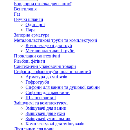
Бордюрна стрічка для ванної
Вентиляція
Газ
Гнучкі шланги
Одинарні
Пара
Запорна арматура
Металопластикові труби та комплектуючі
Комплектуючі для труб
Металопластикові труби
Прокладки сантехнічні
Різьбові фітінги
Сантехнічні упаковочні товари
Сифони, гофоротруби, шланг зливний
Арматура до унітазів
Гофротруби
Сифони для ванни та душової кабіни
Сифони для раковини
Шланги зливні
Змішувачі та комплектуючі
Змішувачі для ванни
Змішувачі для кухні
Змішувачі умивальник
Комплектуючі для змішувачів
Лічильник для води