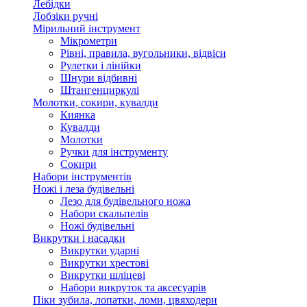
Лебідки
Лобзіки ручні
Мірильний інструмент
Мікрометри
Рівні, правила, вугольники, відвіси
Рулетки і лінійки
Шнури відбивні
Штангенциркулі
Молотки, сокири, кувалди
Киянка
Кувалди
Молотки
Ручки для інструменту
Сокири
Набори інструментів
Ножі і леза будівельні
Лезо для будівельного ножа
Набори скальпелів
Ножі будівельні
Викрутки і насадки
Викрутки ударні
Викрутки хрестові
Викрутки шліцеві
Набори викруток та аксесуарів
Піки зубила, лопатки, ломи, цвяходери