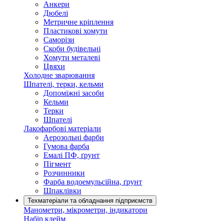
Анкери
Дюбелі
Метричне кріплення
Пластикові хомути
Саморізи
Скоби будівельні
Хомути металеві
Цвяхи
Холодне зварювання
Шпателі, терки, кельми
Допоміжні засоби
Кельми
Терки
Шпателі
Лакофарбові матеріали
Аерозольні фарби
Гумова фарба
Емалі ПФ, ґрунт
Пігмент
Розчинники
Фарба водоемульсійна, ґрунт
Шпаклівки
Техматеріали та обладнання підприємств
Манометри, мікрометри, індикатори
Набір клейм