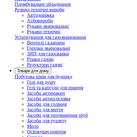
Пломбувальне обладнання
Резино-технічні вироби
Автодоріжка
Асбовироби
Рукави зварювальні
Рукави технічні
Устаткування для газозварювання
Вентилі і клапани
Горілки зварювальні
ЗИП для газосварки
Різаки газові
Редуктори газові
Товари для дому
Побутова хімія для будинку
Гелі для душу
Гелі та капсули для прання
Засоби антинакип
Засоби антипліснява
Засоби для гоління
Засоби для миття
Засоби для прочищення труб
Засоби для туалету
Мило
Освіжувач повітря