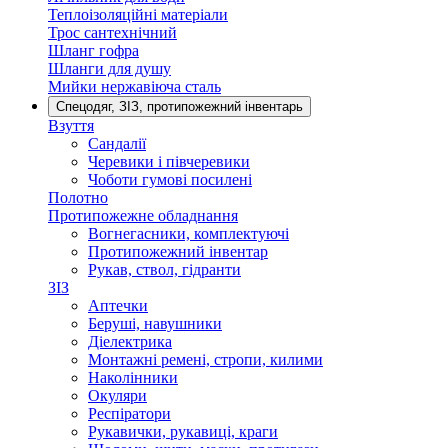
Теплоізоляційні матеріали
Трос сантехнічний
Шланг гофра
Шланги для душу
Мийки нержавіюча сталь
Спецодяг, ЗІЗ, протипожежний інвентарь
Взуття
Сандалії
Черевики і півчеревики
Чоботи гумові посилені
Полотно
Протипожежне обладнання
Вогнегасники, комплектуючі
Протипожежний інвентар
Рукав, ствол, гідранти
ЗІЗ
Аптечки
Беруші, навушники
Діелектрика
Монтажні ремені, стропи, килими
Наколінники
Окуляри
Респіратори
Рукавички, рукавиці, краги