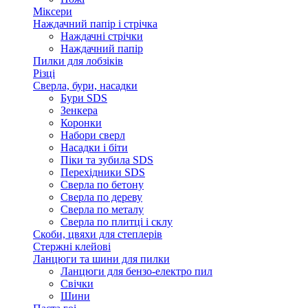
Міксери
Наждачний папір і стрічка
Наждачні стрічки
Наждачний папір
Пилки для лобзіків
Різці
Сверла, бури, насадки
Бури SDS
Зенкера
Коронки
Набори сверл
Насадки і біти
Піки та зубила SDS
Перехідники SDS
Сверла по бетону
Сверла по дереву
Сверла по металу
Сверла по плитці і склу
Скоби, цвяхи для степлерів
Стержні клейові
Ланцюги та шини для пилки
Ланцюги для бензо-електро пил
Свічки
Шини