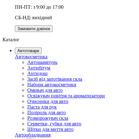
ПН-ПТ: з 9:00 до 17:00
СБ-НД: вихідний
Замовити дзвінок
Каталог
Автотовари
Автокосметика
Автошампунь
Антибітум
Антидощ
Засіб від запотівання скла
Набори автокосметики
Омивач для авто
Освіжувач повітря та ароматизатори
Очисники для авто
Паста для рук
Поліроль для авто
Розморожувач скла
Серветки, губки для авто
Щітки для миття авто
Автообладнання