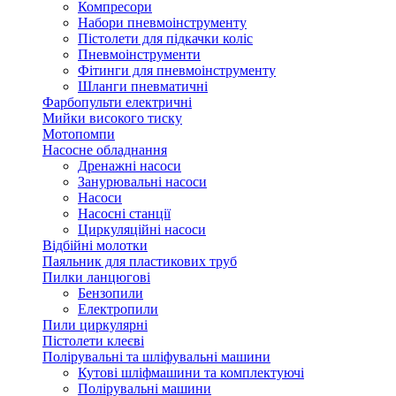
Компресори
Набори пневмоінструменту
Пістолети для підкачки коліс
Пневмоінструменти
Фітинги для пневмоінструменту
Шланги пневматичні
Фарбопульти електричні
Мийки високого тиску
Мотопомпи
Насосне обладнання
Дренажні насоси
Занурювальні насоси
Насоси
Насосні станції
Циркуляційні насоси
Відбійні молотки
Паяльник для пластикових труб
Пилки ланцюгові
Бензопили
Електропили
Пили циркулярні
Пістолети клеєві
Полірувальні та шліфувальні машини
Кутові шліфмашини та комплектуючі
Полірувальні машини