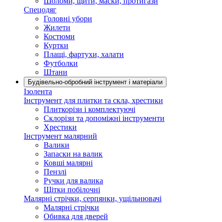
Шоломи, щити, маски, протигази
Спецодяг
Головні убори
Жилети
Костюми
Куртки
Плащі, фартухи, халати
Футболки
Штани
Будівельно-обробний інструмент і матеріали
Ізолента
Інструмент для плитки та скла, хрестики
Плиткорізи і комплектуючі
Склорізи та допоміжні інструменти
Хрестики
Інструмент малярний
Валики
Запаски на валик
Ковші малярні
Пензлі
Ручки для валика
Щітки побілочні
Малярні стрічки, серпянки, ущільнювачі
Малярні стрічки
Обивка для дверей