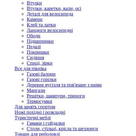
Втулки
Втулки, каретки, вали, осі
Деталі для велосипеда
Камери
Клей та латки
Ланцюги велосипедні
Ободи
Підшипники
Педалі
Покришки
Сидіння
Спиці, зірки
Все для пікніка
Газові балони
Газові горілки
Деревне вугілля та пов'язане з ними
Мангали
Решітки, шампури, триноги
Термосумки
Для занять спортом
Ножі похідні і розкладні
Туристичні меблі
Гамаки і гойдалки
Столи, стільці, крісла та шезлонги
Товари для риболовлі