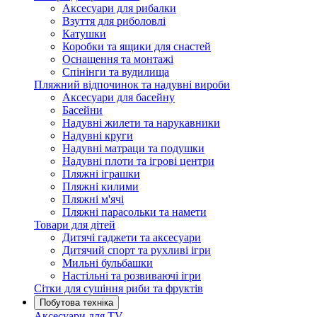
Аксесуари для рибалки
Взуття для риболовлі
Катушки
Коробки та ящики для снастей
Оснащення та монтажі
Спінінги та вудилища
Пляжний відпочинок та надувні вироби
Аксесуари для басейну
Басейни
Надувні жилети та нарукавники
Надувні круги
Надувні матраци та подушки
Надувні плоти та ігрові центри
Пляжні іграшки
Пляжні килими
Пляжні м'ячі
Пляжні парасольки та намети
Товари для дітей
Дитячі гаджети та аксесуари
Дитячий спорт та рухливі ігри
Мильні бульбашки
Настільні та розвиваючі ігри
Сітки для сушіння риби та фруктів
Побутова техніка
Аксесуари для TV