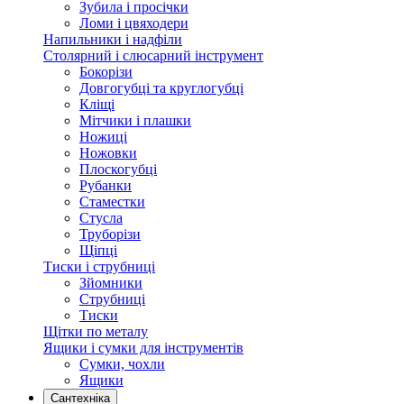
Зубила і просічки
Ломи і цвяходери
Напильники і надфіли
Столярний і слюсарний інструмент
Бокорізи
Довгогубці та круглогубці
Кліщі
Мітчики і плашки
Ножиці
Ножовки
Плоскогубці
Рубанки
Стаместки
Стусла
Труборізи
Щіпці
Тиски і струбниці
Зйомники
Струбниці
Тиски
Щітки по металу
Ящики і сумки для інструментів
Сумки, чохли
Ящики
Сантехніка