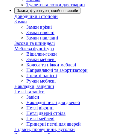
Туалети та лотки для тварин
Замки, фурнітура, скобяні вироби
Доводчики і стопори
Замки
Замки врізні
Замки навісні
Замки накладні
Засови та шпинделі
Меблева фурнітура
Вішалки-гачки
Замки меблеві
Колеса та ніжки меблеві
Направляючі та амортизатори
Полиці навісні
Ручки меблеві
Накладки, защепки
Петлі та завіси
Завіси
Накладні петлі для дверей
Петлі віконні
Петлі дверні стріла
Петлі меблеві
Приварні петлі для дверей
Підвіси, провушини, вуголки