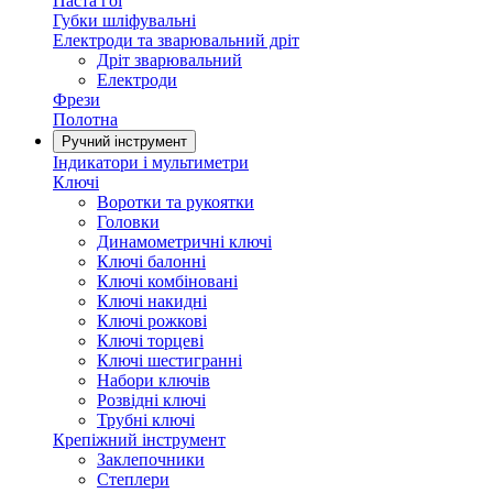
Паста гоі
Губки шліфувальні
Електроди та зварювальний дріт
Дріт зварювальний
Електроди
Фрези
Полотна
Ручний інструмент
Індикатори і мультиметри
Ключі
Воротки та рукоятки
Головки
Динамометричні ключі
Ключі балонні
Ключі комбіновані
Ключі накидні
Ключі рожкові
Ключі торцеві
Ключі шестигранні
Набори ключів
Розвідні ключі
Трубні ключі
Крепіжний інструмент
Заклепочники
Степлери