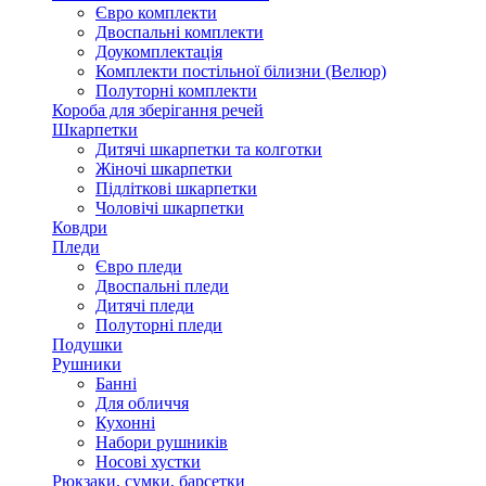
Євро комплекти
Двоспальні комплекти
Доукомплектація
Комплекти постільної білизни (Велюр)
Полуторні комплекти
Короба для зберігання речей
Шкарпетки
Дитячі шкарпетки та колготки
Жіночі шкарпетки
Підліткові шкарпетки
Чоловічі шкарпетки
Ковдри
Пледи
Євро пледи
Двоспальні пледи
Дитячі пледи
Полуторні пледи
Подушки
Рушники
Банні
Для обличчя
Кухонні
Набори рушників
Носові хустки
Рюкзаки, сумки, барсетки