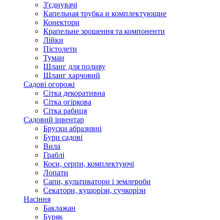
З'єднувачі
Капельная трубка и комплектующие
Конектори
Крапельне зрошення та компоненти
Лійки
Пістолети
Туман
Шланг для поливу
Шланг харчовий
Садові огорожі
Сітка декоративна
Сітка огіркова
Сітка рабиця
Садовий інвентар
Бруски абразивні
Бури садові
Вила
Граблі
Коси, серпи, комплектуючі
Лопати
Сапи, культиватори і землероби
Секатори, кущорізи, сучкорізи
Насіння
Баклажан
Буряк