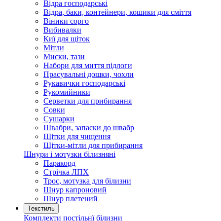
Відра господарські
Відра, баки, контейнери, кошики для сміття
Віники сорго
Вибивалки
Киї для щіток
Мітли
Миски, тази
Набори для миття підлоги
Прасувальні дошки, чохли
Рукавички господарські
Рукомийники
Серветки для прибирання
Совки
Сушарки
Швабри, запаски до швабр
Щітки для чищення
Щітки-мітли для прибирання
Шнури і мотузки білизняні
Паракорд
Стрічка ЛПХ
Трос, мотузка для білизни
Шнур капроновий
Шнур плетений
Текстиль
Комплекти постільнї білизни