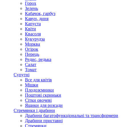
Горох
Зелень
Кабачок, гарбуз
Кавун, диня
Капуста
Квіти
Квасоля
Кукурудза
Морква
Огірок
Перець
Редис, редька
Салат
Томат
Супутні
Все для квітів
Мішки
Плодозємники
Поштові скриньки
Сітки овочеві
Ящики для розсади
Стремянки і драбини
Драбини багатофункціональні та трансформери
Драбини приставні
Стремянки