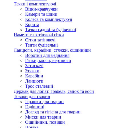
Тачки і комплектуючі
Візки-кравчучки
Камери та шини
Колеса та комплектуючі
Корита
Тачки садові та будівельні
Намети та затіняючі сітки
Сітки затіняючі
Тенти будівельні
Ланцюги, карабіни, стяжки, ошийники
Воротки для з'єднання
Гачки, кооси, вертлюги
Затискачі
Зтяжки
Карабіни
Ланцюги
Трос сталевий
Держак для лопат, грабель, сапок та коси
Товари для тварин
Іграшки для тварин
Годівниці
Догляд та гігієна для тварин
Миски для тварин
Ошийники, повідки
Поїлка