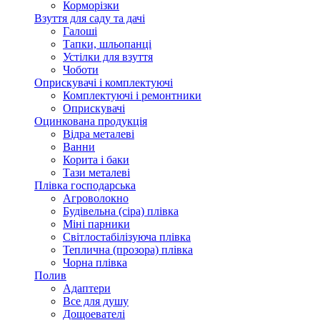
Корморізки
Взуття для саду та дачі
Галоші
Тапки, шльопанці
Устілки для взуття
Чоботи
Оприскувачі і комплектуючі
Комплектуючі і ремонтники
Оприскувачі
Оцинкована продукція
Відра металеві
Ванни
Корита і баки
Тази металеві
Плівка господарська
Агроволокно
Будівельна (сіра) плівка
Міні парники
Світлостабілізуюча плівка
Теплична (прозора) плівка
Чорна плівка
Полив
Адаптери
Все для душу
Дощоевателі