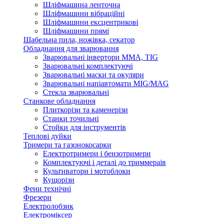
Шліфмашина ленточна
Шліфмашини вібраційні
Шліфмашини ексцентрикові
Шліфмашини прямі
Шабельна пила, ножівка, секатор
Обладнання для зварювання
Зварювальні інвертори ММА, TIG
Зварювальні комплектуючі
Зварювальні маски та окуляри
Зварювальні напіавтомати MIG/MAG
Стекла зварювальні
Станкове обладнання
Плиткорізи та каменерізи
Станки точильні
Стойки для інструментів
Теплові дуйки
Тримери та газонокосарки
Електротримери і бензотримери
Комплектуючі і деталі до триммераів
Культиватори і мотоблоки
Кущорізи
Фени технічні
Фрезери
Електролобзик
Електроміксер