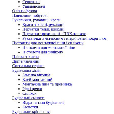
Серпянки
Ущільнювачі
Олія побутова
Паяльники побутові
Рукавички, рукавиці, краги
Краги захисні, рукавиці
Перчатки теплі, шкіряні
Перчатки трикотажні з ПВХ-точкою
Рукавички з латексним і нітриловим покриттям
Пістолети для монтажної піни і силікону
Пістолети для монтажної піни
Пістолети для силікону
Плівка захисна
Дріт в'язальний
Сигнальна стрічка
Будівельна хімія
Замазка віконна
Клей монтажний
Монтажна піна та промивка
Рідкі цвяхи
Силікон
Будівельні ємності
Відра та тази будівельні
Кюветки
Будівельне кріплення