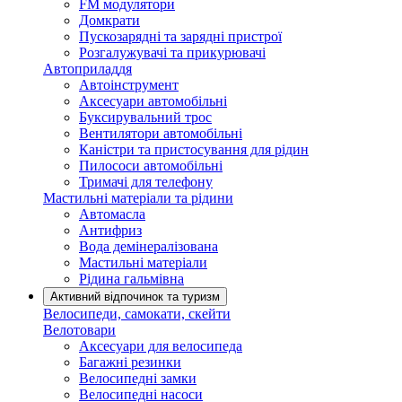
FM модулятори
Домкрати
Пускозарядні та зарядні пристрої
Розгалужувачі та прикурювачі
Автоприладдя
Автоінструмент
Аксесуари автомобільні
Буксирувальний трос
Вентилятори автомобільні
Каністри та пристосування для рідин
Пилососи автомобільні
Тримачі для телефону
Мастильні матеріали та рідини
Автомасла
Антифриз
Вода демінералізована
Мастильні матеріали
Рідина гальмівна
Активний відпочинок та туризм
Велосипеди, самокати, скейти
Велотовари
Аксесуари для велосипеда
Багажні резинки
Велосипедні замки
Велосипедні насоси