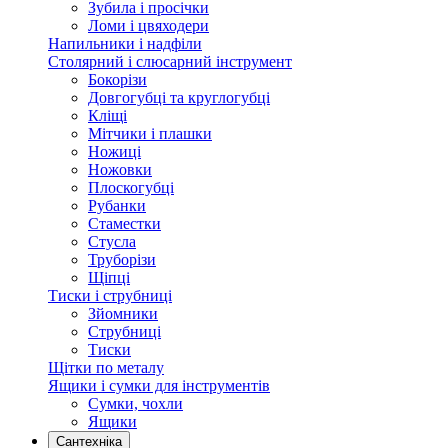
Зубила і просічки
Ломи і цвяходери
Напильники і надфіли
Столярний і слюсарний інструмент
Бокорізи
Довгогубці та круглогубці
Кліщі
Мітчики і плашки
Ножиці
Ножовки
Плоскогубці
Рубанки
Стаместки
Стусла
Труборізи
Щіпці
Тиски і струбниці
Зйомники
Струбниці
Тиски
Щітки по металу
Ящики і сумки для інструментів
Сумки, чохли
Ящики
Сантехніка