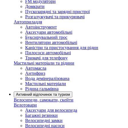
FM модулятори
Домкрати
Пускозарядні та зарядні пристрої
Розгалужувачі та прикурювачі
Автоприладдя
Автоінструмент
Аксесуари автомобільні
Буксирувальний трос
Вентилятори автомобільні
Каністри та пристосування для рідин
Пилососи автомобільні
Тримачі для телефону
Мастильні матеріали та рідини
Автомасла
Антифриз
Вода демінералізована
Мастильні матеріали
Рідина гальмівна
Активний відпочинок та туризм
Велосипеди, самокати, скейти
Велотовари
Аксесуари для велосипеда
Багажні резинки
Велосипедні замки
Велосипедні насоси