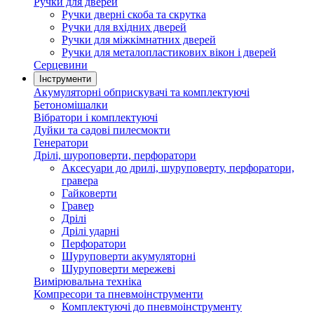
Ручки для дверей
Ручки дверні скоба та скрутка
Ручки для вхідних дверей
Ручки для міжкімнатних дверей
Ручки для металопластикових вікон і дверей
Серцевини
Інструменти
Акумуляторні обприскувачі та комплектуючі
Бетономішалки
Вібратори і комплектуючі
Дуйки та садові пилесмокти
Генератори
Дрілі, шуроповерти, перфоратори
Аксесуари до дрилі, шуруповерту, перфоратори,
гравера
Гайковерти
Гравер
Дрілі
Дрілі ударні
Перфоратори
Шуруповерти акумуляторні
Шуруповерти мережеві
Вимірювальна техніка
Компресори та пневмоінструменти
Комплектуючі до пневмоінструменту