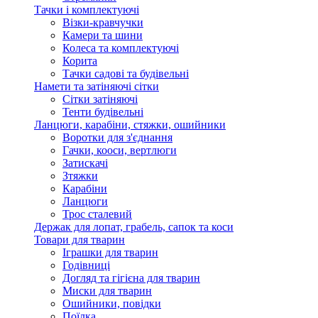
Тачки і комплектуючі
Візки-кравчучки
Камери та шини
Колеса та комплектуючі
Корита
Тачки садові та будівельні
Намети та затіняючі сітки
Сітки затіняючі
Тенти будівельні
Ланцюги, карабіни, стяжки, ошийники
Воротки для з'єднання
Гачки, кооси, вертлюги
Затискачі
Зтяжки
Карабіни
Ланцюги
Трос сталевий
Держак для лопат, грабель, сапок та коси
Товари для тварин
Іграшки для тварин
Годівниці
Догляд та гігієна для тварин
Миски для тварин
Ошийники, повідки
Поїлка