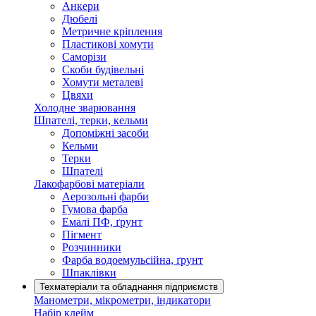
Анкери
Дюбелі
Метричне кріплення
Пластикові хомути
Саморізи
Скоби будівельні
Хомути металеві
Цвяхи
Холодне зварювання
Шпателі, терки, кельми
Допоміжні засоби
Кельми
Терки
Шпателі
Лакофарбові матеріали
Аерозольні фарби
Гумова фарба
Емалі ПФ, ґрунт
Пігмент
Розчинники
Фарба водоемульсійна, ґрунт
Шпаклівки
Техматеріали та обладнання підприємств
Манометри, мікрометри, індикатори
Набір клейм