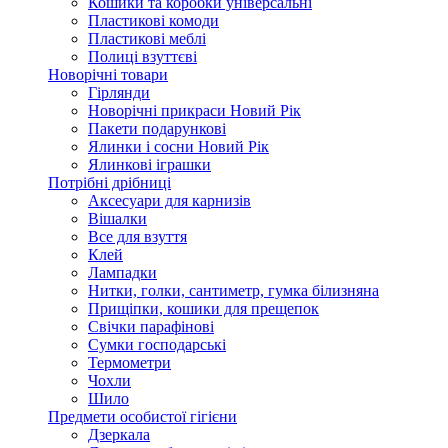
Кошики та коробки універсальні
Пластикові комоди
Пластикові меблі
Полиці взуттєві
Новорічні товари
Гірлянди
Новорічні прикраси Новий Рік
Пакети подарункові
Ялинки і сосни Новий Рік
Ялинкові іграшки
Потрібні дрібниці
Аксесуари для карнизів
Вішалки
Все для взуття
Клей
Лампадки
Нитки, голки, сантиметр, гумка білизняна
Прищіпки, кошики для прещепок
Свічки парафінові
Сумки господарські
Термометри
Чохли
Шило
Предмети особистої гігієни
Дзеркала