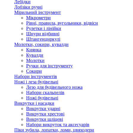
Лебідки
Лобзіки ручні
Мірильний інструмент
Мікрометри
Рівні, правила, вугольники, відвіси
Рулетки і лінійки
Шнури відбивні
Штангенциркулі
Молотки, сокири, кувалди
Киянка
Кувалди
Молотки
Ручки для інструменту
Сокири
Набори інструментів
Ножі і леза будівельні
Лезо для будівельного ножа
Набори скальпелів
Ножі будівельні
Викрутки і насадки
Викрутки ударні
Викрутки хрестові
Викрутки шліцеві
Набори викруток та аксесуарів
Піки зубила, лопатки, ломи, цвяходери