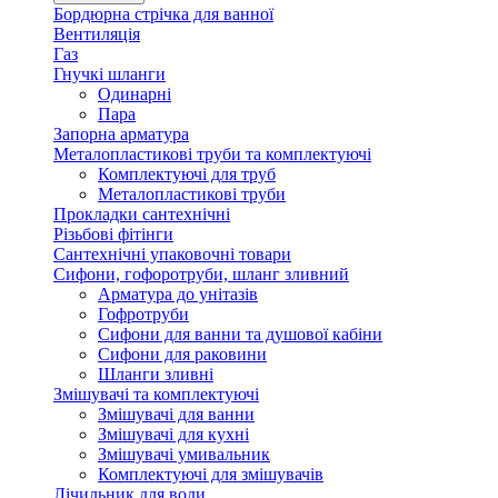
Бордюрна стрічка для ванної
Вентиляція
Газ
Гнучкі шланги
Одинарні
Пара
Запорна арматура
Металопластикові труби та комплектуючі
Комплектуючі для труб
Металопластикові труби
Прокладки сантехнічні
Різьбові фітінги
Сантехнічні упаковочні товари
Сифони, гофоротруби, шланг зливний
Арматура до унітазів
Гофротруби
Сифони для ванни та душової кабіни
Сифони для раковини
Шланги зливні
Змішувачі та комплектуючі
Змішувачі для ванни
Змішувачі для кухні
Змішувачі умивальник
Комплектуючі для змішувачів
Лічильник для води