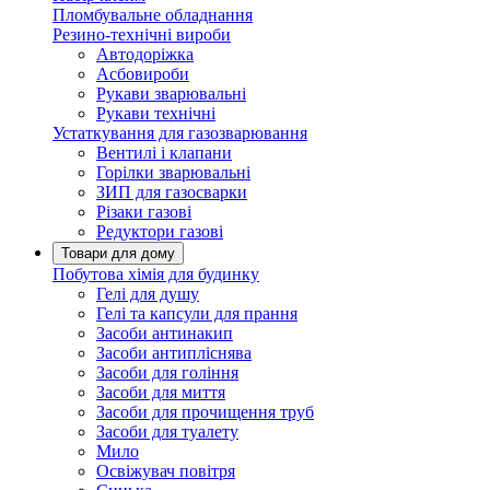
Пломбувальне обладнання
Резино-технічні вироби
Автодоріжка
Асбовироби
Рукави зварювальні
Рукави технічні
Устаткування для газозварювання
Вентилі і клапани
Горілки зварювальні
ЗИП для газосварки
Різаки газові
Редуктори газові
Товари для дому
Побутова хімія для будинку
Гелі для душу
Гелі та капсули для прання
Засоби антинакип
Засоби антипліснява
Засоби для гоління
Засоби для миття
Засоби для прочищення труб
Засоби для туалету
Мило
Освіжувач повітря