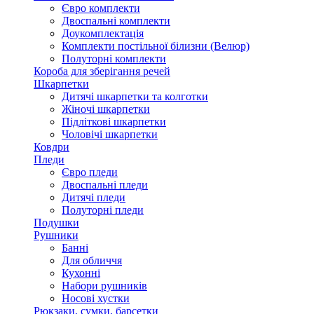
Євро комплекти
Двоспальні комплекти
Доукомплектація
Комплекти постільної білизни (Велюр)
Полуторні комплекти
Короба для зберігання речей
Шкарпетки
Дитячі шкарпетки та колготки
Жіночі шкарпетки
Підліткові шкарпетки
Чоловічі шкарпетки
Ковдри
Пледи
Євро пледи
Двоспальні пледи
Дитячі пледи
Полуторні пледи
Подушки
Рушники
Банні
Для обличчя
Кухонні
Набори рушників
Носові хустки
Рюкзаки, сумки, барсетки