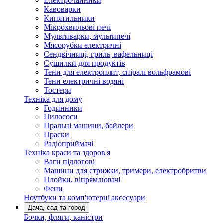
Електрочайники
Кавоварки
Кипятильники
Мікрохвильові печі
Мультиварки, мультипечі
Мясорубки електричні
Сендвічниці, гриль, вафельниці
Сушилки для продуктів
Тени для електроплит, спіралі вольфрамові
Тени електричні водяні
Тостери
Техніка для дому
Годинники
Пилососи
Пральні машини, бойлери
Праски
Радіоприймачі
Техніка краси та здоров'я
Ваги підлогові
Машини для стрижки, тримери, електробритви
Плойки, віпрямлювачі
Фени
Ноутбуки та комп'ютерні аксесуари
Дача, сад та город
Бочки, фляги, каністри