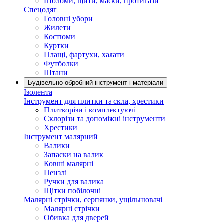
Шоломи, щити, маски, протигази
Спецодяг
Головні убори
Жилети
Костюми
Куртки
Плащі, фартухи, халати
Футболки
Штани
Будівельно-обробний інструмент і матеріали
Ізолента
Інструмент для плитки та скла, хрестики
Плиткорізи і комплектуючі
Склорізи та допоміжні інструменти
Хрестики
Інструмент малярний
Валики
Запаски на валик
Ковші малярні
Пензлі
Ручки для валика
Щітки побілочні
Малярні стрічки, серпянки, ущільнювачі
Малярні стрічки
Обивка для дверей