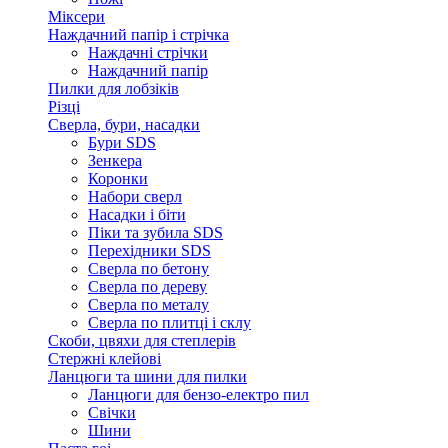
Міксери
Наждачний папір і стрічка
Наждачні стрічки
Наждачний папір
Пилки для лобзіків
Різці
Сверла, бури, насадки
Бури SDS
Зенкера
Коронки
Набори сверл
Насадки і біти
Піки та зубила SDS
Перехідники SDS
Сверла по бетону
Сверла по дереву
Сверла по металу
Сверла по плитці і склу
Скоби, цвяхи для степлерів
Стержні клейові
Ланцюги та шини для пилки
Ланцюги для бензо-електро пил
Свічки
Шини