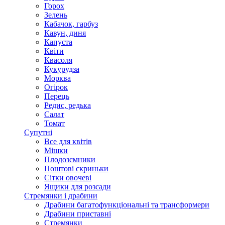
Горох
Зелень
Кабачок, гарбуз
Кавун, диня
Капуста
Квіти
Квасоля
Кукурудза
Морква
Огірок
Перець
Редис, редька
Салат
Томат
Супутні
Все для квітів
Мішки
Плодозємники
Поштові скриньки
Сітки овочеві
Ящики для розсади
Стремянки і драбини
Драбини багатофункціональні та трансформери
Драбини приставні
Стремянки