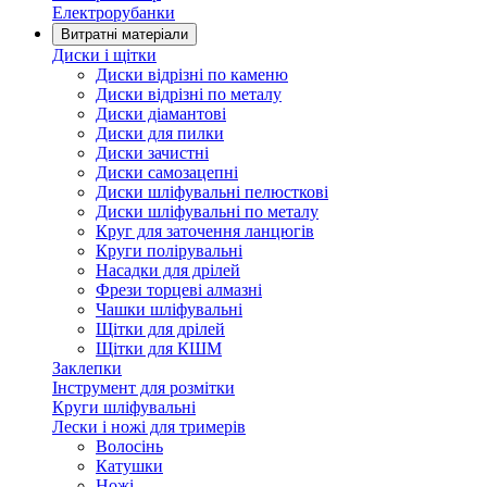
Електрорубанки
Витратні матеріали
Диски і щітки
Диски відрізні по каменю
Диски відрізні по металу
Диски діамантові
Диски для пилки
Диски зачистні
Диски самозацепні
Диски шліфувальні пелюсткові
Диски шліфувальні по металу
Круг для заточення ланцюгів
Круги полірувальні
Насадки для дрілей
Фрези торцеві алмазні
Чашки шліфувальні
Щітки для дрілей
Щітки для КШМ
Заклепки
Інструмент для розмітки
Круги шліфувальні
Лески і ножі для тримерів
Волосінь
Катушки
Ножі