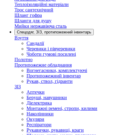
Теплоізоляційні матеріали
Трос сантехнічний
Шланг гофра
Шланги для душу
Мийки нержавіюча сталь
Спецодяг, ЗІЗ, протипожежний інвентарь
Взуття
Сандалії
Черевики і півчеревики
Чоботи гумові посилені
Полотно
Протипожежне обладнання
Вогнегасники, комплектуючі
Протипожежний інвентар
Рукав, ствол, гідранти
ЗІЗ
Аптечки
Беруші, навушники
Діелектрика
Монтажні ремені, стропи, килими
Наколінники
Окуляри
Респіратори
Рукавички, рукавиці, краги