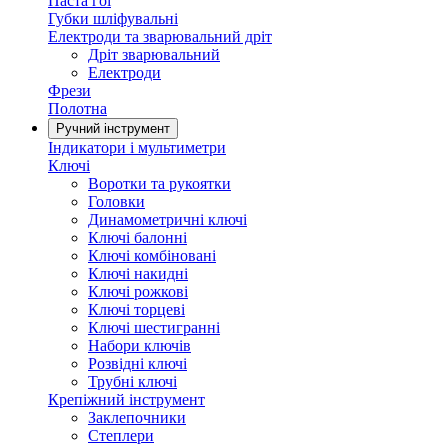
Паста гоі
Губки шліфувальні
Електроди та зварювальний дріт
Дріт зварювальний
Електроди
Фрези
Полотна
Ручний інструмент
Індикатори і мультиметри
Ключі
Воротки та рукоятки
Головки
Динамометричні ключі
Ключі балонні
Ключі комбіновані
Ключі накидні
Ключі рожкові
Ключі торцеві
Ключі шестигранні
Набори ключів
Розвідні ключі
Трубні ключі
Крепіжний інструмент
Заклепочники
Степлери