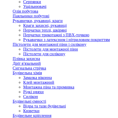
Серпянки
Ущільнювачі
Олія побутова
Паяльники побутові
Рукавички, рукавиці, краги
Краги захисні, рукавиці
Перчатки теплі, шкіряні
Перчатки трикотажні з ПВХ-точкою
Рукавички з латексним і нітриловим покриттям
Пістолети для монтажної піни і силікону
Пістолети для монтажної піни
Пістолети для силікону
Плівка захисна
Дріт в'язальний
Сигнальна стрічка
Будівельна хімія
Замазка віконна
Клей монтажний
Монтажна піна та промивка
Рідкі цвяхи
Силікон
Будівельні ємності
Відра та тази будівельні
Кюветки
Будівельне кріплення