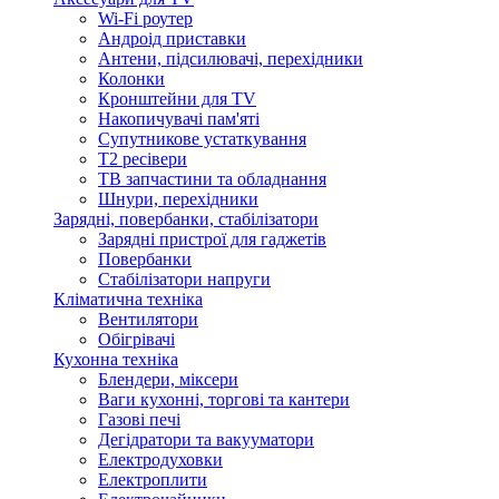
Wi-Fi роутер
Андроід приставки
Антени, підсилювачі, перехідники
Колонки
Кронштейни для TV
Накопичувачі пам'яті
Супутникове устаткування
Т2 ресівери
ТВ запчастини та обладнання
Шнури, перехідники
Зарядні, повербанки, стабілізатори
Зарядні пристрої для гаджетів
Повербанки
Стабілізатори напруги
Кліматична техніка
Вентилятори
Обігрівачі
Кухонна техніка
Блендери, міксери
Ваги кухонні, торгові та кантери
Газові печі
Дегідратори та вакууматори
Електродуховки
Електроплити