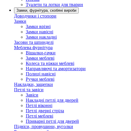
Туалети та лотки для тварин
Замки, фурнітура, скобяні вироби
Доводчики і стопори
Замки
Замки врізні
Замки навісні
Замки накладні
Засови та шпинделі
Меблева фурнітура
Вішалки-гачки
Замки меблеві
Колеса та ніжки меблеві
Направляючі та амортизатори
Полиці навісні
Ручки меблеві
Накладки, защепки
Петлі та завіси
Завіси
Накладні петлі для дверей
Петлі віконні
Петлі дверні стріла
Петлі меблеві
Приварні петлі для дверей
Підвіси, провушини, вуголки