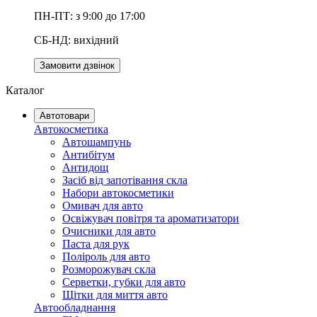
ПН-ПТ: з 9:00 до 17:00
СБ-НД: вихідний
Замовити дзвінок
Каталог
Автотовари
Автокосметика
Автошампунь
Антибітум
Антидощ
Засіб від запотівання скла
Набори автокосметики
Омивач для авто
Освіжувач повітря та ароматизатори
Очисники для авто
Паста для рук
Поліроль для авто
Розморожувач скла
Серветки, губки для авто
Щітки для миття авто
Автообладнання