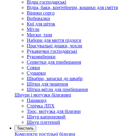
Відра господарські
Відра, баки, контейнери, кошики для сміття
Віники сорго
Вибивалки
Киї для щіток
Мітли
Миски, тази
Набори для миття підлоги
Прасувальні дошки, чохли
Рукавички господарські
Рукомийники
Серветки для прибирання
Совки
Сушарки
Швабри, запаски до швабр
Щітки для чищення
Щітки-мітли для прибирання
Шнури і мотузки білизняні
Паракорд
Стрічка ЛПХ
Трос, мотузка для білизни
Шнур капроновий
Шнур плетений
Текстиль
Комплекти постільнї білизни