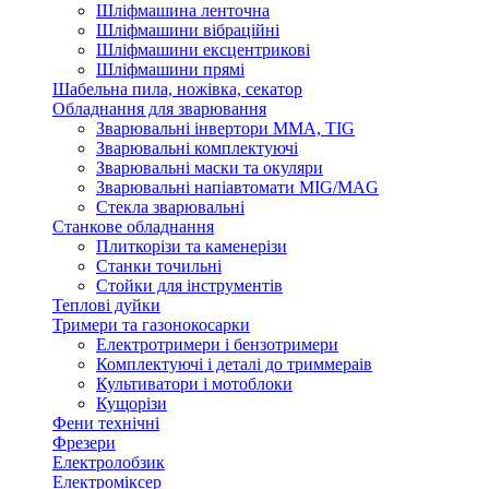
Шліфмашина ленточна
Шліфмашини вібраційні
Шліфмашини ексцентрикові
Шліфмашини прямі
Шабельна пила, ножівка, секатор
Обладнання для зварювання
Зварювальні інвертори ММА, TIG
Зварювальні комплектуючі
Зварювальні маски та окуляри
Зварювальні напіавтомати MIG/MAG
Стекла зварювальні
Станкове обладнання
Плиткорізи та каменерізи
Станки точильні
Стойки для інструментів
Теплові дуйки
Тримери та газонокосарки
Електротримери і бензотримери
Комплектуючі і деталі до триммераів
Культиватори і мотоблоки
Кущорізи
Фени технічні
Фрезери
Електролобзик
Електроміксер