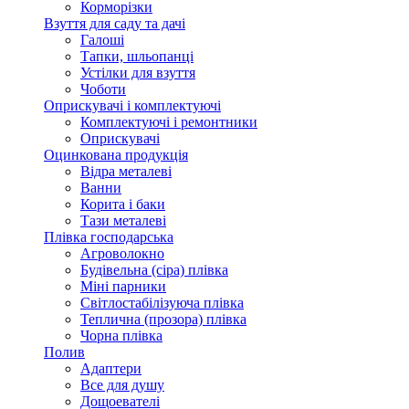
Корморізки
Взуття для саду та дачі
Галоші
Тапки, шльопанці
Устілки для взуття
Чоботи
Оприскувачі і комплектуючі
Комплектуючі і ремонтники
Оприскувачі
Оцинкована продукція
Відра металеві
Ванни
Корита і баки
Тази металеві
Плівка господарська
Агроволокно
Будівельна (сіра) плівка
Міні парники
Світлостабілізуюча плівка
Теплична (прозора) плівка
Чорна плівка
Полив
Адаптери
Все для душу
Дощоевателі