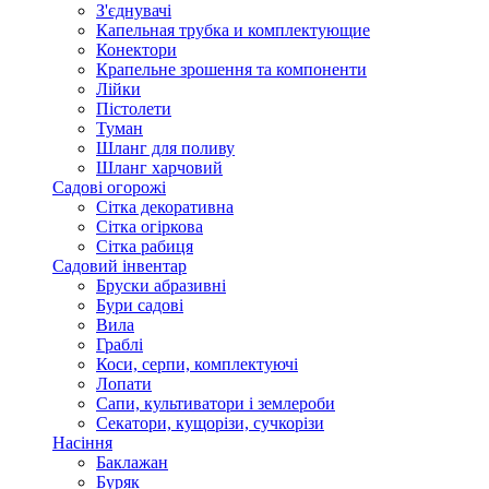
З'єднувачі
Капельная трубка и комплектующие
Конектори
Крапельне зрошення та компоненти
Лійки
Пістолети
Туман
Шланг для поливу
Шланг харчовий
Садові огорожі
Сітка декоративна
Сітка огіркова
Сітка рабиця
Садовий інвентар
Бруски абразивні
Бури садові
Вила
Граблі
Коси, серпи, комплектуючі
Лопати
Сапи, культиватори і землероби
Секатори, кущорізи, сучкорізи
Насіння
Баклажан
Буряк