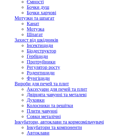
Ємності
Бочки душ
Бочки харчові
Мотузки та шпагат
Канат
Мотузка
Шпагат
Захист від шкідників
Інсектициди
Біодеструктор
Гербіциди
Протруйники
Регулятор росту
Родентициди
Фунгіциди
Вироби для печей та плит
Аксесуари для печей та плит
Двірцята чавунні та металеві
Духовки
Колосники та решітки
Плити чавунні
Совки металічні
Інкубатори, автоклави та кормозмільчувачі
Інкубатори та компоненти
Автоклави