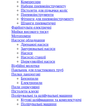
Компресори
Набори пневмоінструменту
Пістолети для підкачки коліс
Пневмоінструменти
Фітинги для пневмоінструменту
Шланги пневматичні
Фарбопульти електричні
Мийки високого тиску
Мотопомпи
Насосне обладнання
Дренажні насоси
Занурювальні насоси
Насоси
Насосні станції
Циркуляційні насоси
Відбійні молотки
Паяльник для пластикових труб
Пилки ланцюгові
Бензопили
Електропили
Пили циркулярні
Пістолети клеєві
Полірувальні та шліфувальні машини
Кутові шліфмашини та комплектуючі
Полірувальні машини