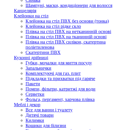
Синька
Шампуні, маски, кондиціонери для волосся
Канцелярія
Клейонки на стіл
Клейонка на стіл ПВХ без основи (тонка)
Клейонка на стіл рідке скло
Плівка на стіл ПВХ на нетканинній основі
Плівка на стіл ПВХ на тканинній основі
Плівка на стіл ПВХ силікон, скатертина
поліетиленова
Скатертини ПВХ
Кухонні дрібниці
Губки, мочалки для миття посуду
Запальнички
Комплектуючі для газ. плит
Підкладки та прихватки під гаряче
Пакети
Помпи, фільтри, катритжі для води
Серветки
Фольга, пергамент, харчова плівка
Меблі і декор
Все для ванни і туалету
Дитячі товари
Килимки
Кошики для білизни