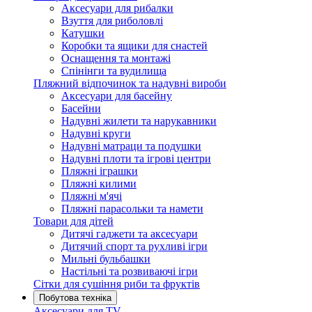
Аксесуари для рибалки
Взуття для риболовлі
Катушки
Коробки та ящики для снастей
Оснащення та монтажі
Спінінги та вудилища
Пляжний відпочинок та надувні вироби
Аксесуари для басейну
Басейни
Надувні жилети та нарукавники
Надувні круги
Надувні матраци та подушки
Надувні плоти та ігрові центри
Пляжні іграшки
Пляжні килими
Пляжні м'ячі
Пляжні парасольки та намети
Товари для дітей
Дитячі гаджети та аксесуари
Дитячий спорт та рухливі ігри
Мильні бульбашки
Настільні та розвиваючі ігри
Сітки для сушіння риби та фруктів
Побутова техніка
Аксесуари для TV