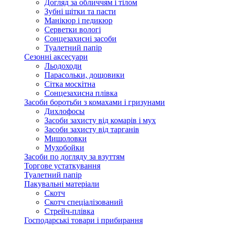
Догляд за обличчям і тілом
Зубні щітки та пасти
Манікюр і педикюр
Серветки вологі
Сонцезахисні засоби
Туалетний папір
Сезонні аксесуари
Льодоходи
Парасольки, дощовики
Сітка москітна
Сонцезахисна плівка
Засоби боротьби з комахами і гризунами
Дихлофосы
Засоби захисту від комарів і мух
Засоби захисту від тарганів
Мишоловки
Мухобойки
Засоби по догляду за взуттям
Торгове устаткування
Туалетний папір
Пакувальні матеріали
Скотч
Скотч спеціалізований
Стрейч-плівка
Господарські товари і прибирання