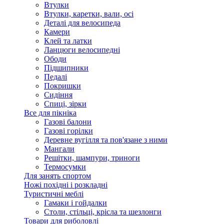
Втулки
Втулки, каретки, вали, осі
Деталі для велосипеда
Камери
Клей та латки
Ланцюги велосипедні
Ободи
Підшипники
Педалі
Покришки
Сидіння
Спиці, зірки
Все для пікніка
Газові балони
Газові горілки
Деревне вугілля та пов'язане з ними
Мангали
Решітки, шампури, триноги
Термосумки
Для занять спортом
Ножі похідні і розкладні
Туристичні меблі
Гамаки і гойдалки
Столи, стільці, крісла та шезлонги
Товари для риболовлі