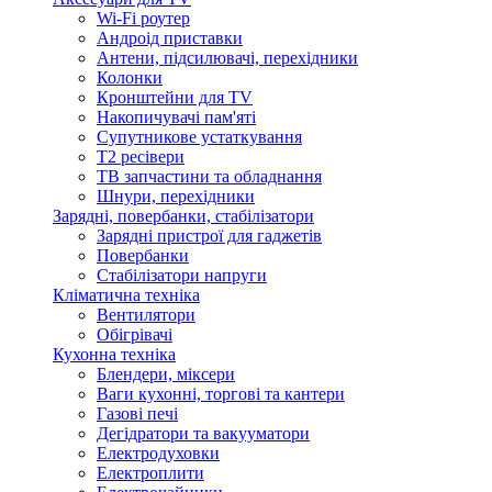
Wi-Fi роутер
Андроід приставки
Антени, підсилювачі, перехідники
Колонки
Кронштейни для TV
Накопичувачі пам'яті
Супутникове устаткування
Т2 ресівери
ТВ запчастини та обладнання
Шнури, перехідники
Зарядні, повербанки, стабілізатори
Зарядні пристрої для гаджетів
Повербанки
Стабілізатори напруги
Кліматична техніка
Вентилятори
Обігрівачі
Кухонна техніка
Блендери, міксери
Ваги кухонні, торгові та кантери
Газові печі
Дегідратори та вакууматори
Електродуховки
Електроплити