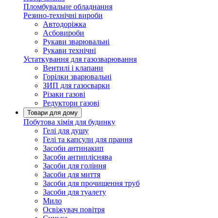
Пломбувальне обладнання
Резино-технічні вироби
Автодоріжка
Асбовироби
Рукави зварювальні
Рукави технічні
Устаткування для газозварювання
Вентилі і клапани
Горілки зварювальні
ЗИП для газосварки
Різаки газові
Редуктори газові
Товари для дому
Побутова хімія для будинку
Гелі для душу
Гелі та капсули для прання
Засоби антинакип
Засоби антипліснява
Засоби для гоління
Засоби для миття
Засоби для прочищення труб
Засоби для туалету
Мило
Освіжувач повітря