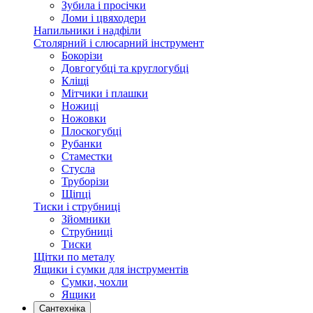
Зубила і просічки
Ломи і цвяходери
Напильники і надфіли
Столярний і слюсарний інструмент
Бокорізи
Довгогубці та круглогубці
Кліщі
Мітчики і плашки
Ножиці
Ножовки
Плоскогубці
Рубанки
Стаместки
Стусла
Труборізи
Щіпці
Тиски і струбниці
Зйомники
Струбниці
Тиски
Щітки по металу
Ящики і сумки для інструментів
Сумки, чохли
Ящики
Сантехніка