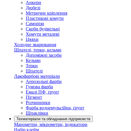
Анкери
Дюбелі
Метричне кріплення
Пластикові хомути
Саморізи
Скоби будівельні
Хомути металеві
Цвяхи
Холодне зварювання
Шпателі, терки, кельми
Допоміжні засоби
Кельми
Терки
Шпателі
Лакофарбові матеріали
Аерозольні фарби
Гумова фарба
Емалі ПФ, ґрунт
Пігмент
Розчинники
Фарба водоемульсійна, ґрунт
Шпаклівки
Техматеріали та обладнання підприємств
Манометри, мікрометри, індикатори
Набір клейм