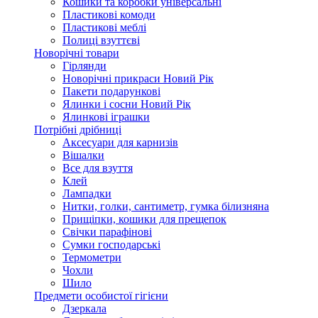
Кошики та коробки універсальні
Пластикові комоди
Пластикові меблі
Полиці взуттєві
Новорічні товари
Гірлянди
Новорічні прикраси Новий Рік
Пакети подарункові
Ялинки і сосни Новий Рік
Ялинкові іграшки
Потрібні дрібниці
Аксесуари для карнизів
Вішалки
Все для взуття
Клей
Лампадки
Нитки, голки, сантиметр, гумка білизняна
Прищіпки, кошики для прещепок
Свічки парафінові
Сумки господарські
Термометри
Чохли
Шило
Предмети особистої гігієни
Дзеркала