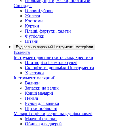
Шоломи, щити, маски, протигази
Спецодяг
Головні убори
Жилети
Костюми
Куртки
Плащі, фартухи, халати
Футболки
Штани
Будівельно-обробний інструмент і матеріали
Ізолента
Інструмент для плитки та скла, хрестики
Плиткорізи і комплектуючі
Склорізи та допоміжні інструменти
Хрестики
Інструмент малярний
Валики
Запаски на валик
Ковші малярні
Пензлі
Ручки для валика
Щітки побілочні
Малярні стрічки, серпянки, ущільнювачі
Малярні стрічки
Обивка для дверей