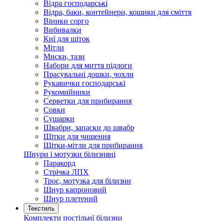
Відра господарські
Відра, баки, контейнери, кошики для сміття
Віники сорго
Вибивалки
Киї для щіток
Мітли
Миски, тази
Набори для миття підлоги
Прасувальні дошки, чохли
Рукавички господарські
Рукомийники
Серветки для прибирання
Совки
Сушарки
Швабри, запаски до швабр
Щітки для чищення
Щітки-мітли для прибирання
Шнури і мотузки білизняні
Паракорд
Стрічка ЛПХ
Трос, мотузка для білизни
Шнур капроновий
Шнур плетений
Текстиль
Комплекти постільнї білизни