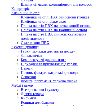
Синька
Шампуні, маски, кондиціонери для волосся
Канцелярія
Клейонки на стіл
Клейонка на стіл ПВХ без основи (тонка)
Клейонка на стіл рідке скло
Плівка на стіл ПВХ на нетканинній основі
Плівка на стіл ПВХ на тканинній основі
Плівка на стіл ПВХ силікон, скатертина
поліетиленова
Скатертини ПВХ
Кухонні дрібниці
Губки, мочалки для миття посуду
Запальнички
Комплектуючі для газ. плит
Підкладки та прихватки під гаряче
Пакети
Помпи, фільтри, катритжі для води
Серветки
Фольга, пергамент, харчова плівка
Меблі і декор
Все для ванни і туалету
Дитячі товари
Килимки
Кошики для білизни