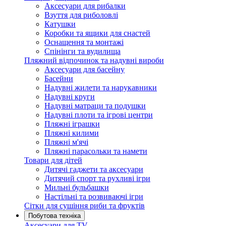
Аксесуари для рибалки
Взуття для риболовлі
Катушки
Коробки та ящики для снастей
Оснащення та монтажі
Спінінги та вудилища
Пляжний відпочинок та надувні вироби
Аксесуари для басейну
Басейни
Надувні жилети та нарукавники
Надувні круги
Надувні матраци та подушки
Надувні плоти та ігрові центри
Пляжні іграшки
Пляжні килими
Пляжні м'ячі
Пляжні парасольки та намети
Товари для дітей
Дитячі гаджети та аксесуари
Дитячий спорт та рухливі ігри
Мильні бульбашки
Настільні та розвиваючі ігри
Сітки для сушіння риби та фруктів
Побутова техніка
Аксесуари для TV