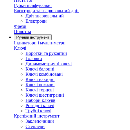
Паста гоі
Губки шліфувальні
Електроди та зварювальний дріт
Дріт зварювальний
Електроди
Фрези
Полотна
Ручний інструмент
Індикатори і мультиметри
Ключі
Воротки та рукоятки
Головки
Динамометричні ключі
Ключі балонні
Ключі комбіновані
Ключі накидні
Ключі рожкові
Ключі торцеві
Ключі шестигранні
Набори ключів
Розвідні ключі
Трубні ключі
Крепіжний інструмент
Заклепочники
Степлери