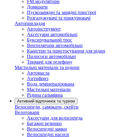
FM модулятори
Домкрати
Пускозарядні та зарядні пристрої
Розгалужувачі та прикурювачі
Автоприладдя
Автоінструмент
Аксесуари автомобільні
Буксирувальний трос
Вентилятори автомобільні
Каністри та пристосування для рідин
Пилососи автомобільні
Тримачі для телефону
Мастильні матеріали та рідини
Автомасла
Антифриз
Вода демінералізована
Мастильні матеріали
Рідина гальмівна
Активний відпочинок та туризм
Велосипеди, самокати, скейти
Велотовари
Аксесуари для велосипеда
Багажні резинки
Велосипедні замки
Велосипедні насоси