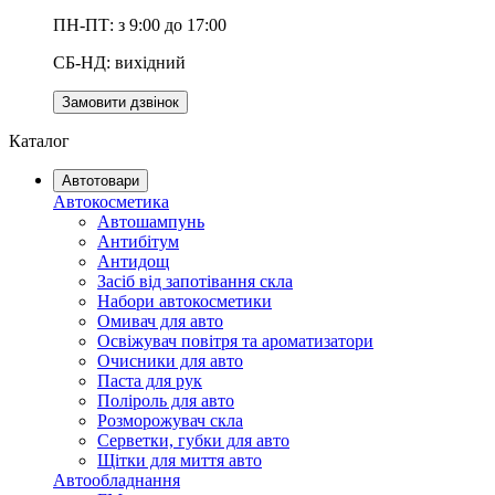
ПН-ПТ: з 9:00 до 17:00
СБ-НД: вихідний
Замовити дзвінок
Каталог
Автотовари
Автокосметика
Автошампунь
Антибітум
Антидощ
Засіб від запотівання скла
Набори автокосметики
Омивач для авто
Освіжувач повітря та ароматизатори
Очисники для авто
Паста для рук
Поліроль для авто
Розморожувач скла
Серветки, губки для авто
Щітки для миття авто
Автообладнання