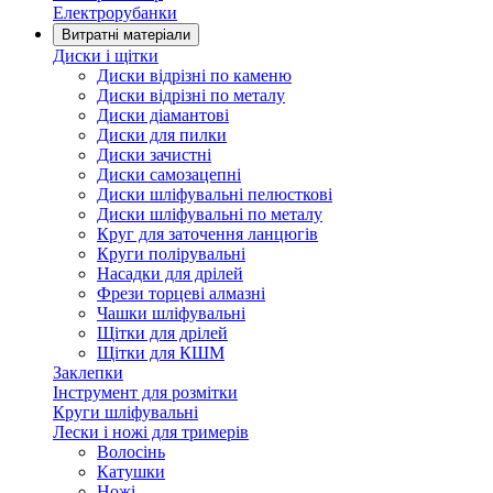
Електрорубанки
Витратні матеріали
Диски і щітки
Диски відрізні по каменю
Диски відрізні по металу
Диски діамантові
Диски для пилки
Диски зачистні
Диски самозацепні
Диски шліфувальні пелюсткові
Диски шліфувальні по металу
Круг для заточення ланцюгів
Круги полірувальні
Насадки для дрілей
Фрези торцеві алмазні
Чашки шліфувальні
Щітки для дрілей
Щітки для КШМ
Заклепки
Інструмент для розмітки
Круги шліфувальні
Лески і ножі для тримерів
Волосінь
Катушки
Ножі