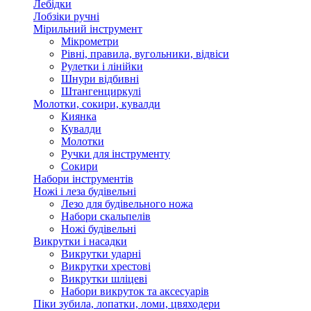
Лебідки
Лобзіки ручні
Мірильний інструмент
Мікрометри
Рівні, правила, вугольники, відвіси
Рулетки і лінійки
Шнури відбивні
Штангенциркулі
Молотки, сокири, кувалди
Киянка
Кувалди
Молотки
Ручки для інструменту
Сокири
Набори інструментів
Ножі і леза будівельні
Лезо для будівельного ножа
Набори скальпелів
Ножі будівельні
Викрутки і насадки
Викрутки ударні
Викрутки хрестові
Викрутки шліцеві
Набори викруток та аксесуарів
Піки зубила, лопатки, ломи, цвяходери