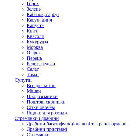
Горох
Зелень
Кабачок, гарбуз
Кавун, диня
Капуста
Квіти
Квасоля
Кукурудза
Морква
Огірок
Перець
Редис, редька
Салат
Томат
Супутні
Все для квітів
Мішки
Плодозємники
Поштові скриньки
Сітки овочеві
Ящики для розсади
Стремянки і драбини
Драбини багатофункціональні та трансформери
Драбини приставні
Стремянки