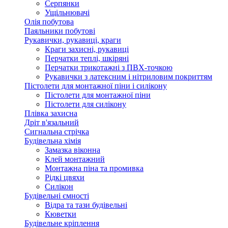
Серпянки
Ущільнювачі
Олія побутова
Паяльники побутові
Рукавички, рукавиці, краги
Краги захисні, рукавиці
Перчатки теплі, шкіряні
Перчатки трикотажні з ПВХ-точкою
Рукавички з латексним і нітриловим покриттям
Пістолети для монтажної піни і силікону
Пістолети для монтажної піни
Пістолети для силікону
Плівка захисна
Дріт в'язальний
Сигнальна стрічка
Будівельна хімія
Замазка віконна
Клей монтажний
Монтажна піна та промивка
Рідкі цвяхи
Силікон
Будівельні ємності
Відра та тази будівельні
Кюветки
Будівельне кріплення