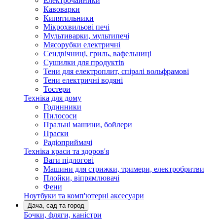
Електрочайники
Кавоварки
Кипятильники
Мікрохвильові печі
Мультиварки, мультипечі
Мясорубки електричні
Сендвічниці, гриль, вафельниці
Сушилки для продуктів
Тени для електроплит, спіралі вольфрамові
Тени електричні водяні
Тостери
Техніка для дому
Годинники
Пилососи
Пральні машини, бойлери
Праски
Радіоприймачі
Техніка краси та здоров'я
Ваги підлогові
Машини для стрижки, тримери, електробритви
Плойки, віпрямлювачі
Фени
Ноутбуки та комп'ютерні аксесуари
Дача, сад та город
Бочки, фляги, каністри