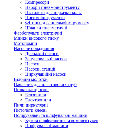
Компресори
Набори пневмоінструменту
Пістолети для підкачки коліс
Пневмоінструменти
Фітинги для пневмоінструменту
Шланги пневматичні
Фарбопульти електричні
Мийки високого тиску
Мотопомпи
Насосне обладнання
Дренажні насоси
Занурювальні насоси
Насоси
Насосні станції
Циркуляційні насоси
Відбійні молотки
Паяльник для пластикових труб
Пилки ланцюгові
Бензопили
Електропили
Пили циркулярні
Пістолети клеєві
Полірувальні та шліфувальні машини
Кутові шліфмашини та комплектуючі
Полірувальні машини