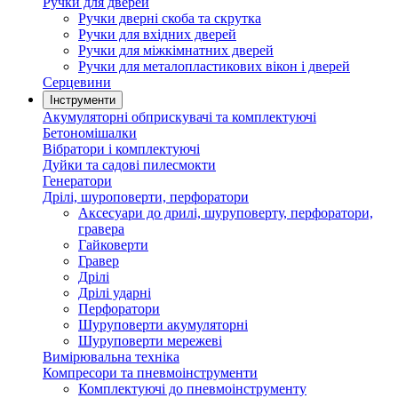
Ручки для дверей
Ручки дверні скоба та скрутка
Ручки для вхідних дверей
Ручки для міжкімнатних дверей
Ручки для металопластикових вікон і дверей
Серцевини
Інструменти
Акумуляторні обприскувачі та комплектуючі
Бетономішалки
Вібратори і комплектуючі
Дуйки та садові пилесмокти
Генератори
Дрілі, шуроповерти, перфоратори
Аксесуари до дрилі, шуруповерту, перфоратори,
гравера
Гайковерти
Гравер
Дрілі
Дрілі ударні
Перфоратори
Шуруповерти акумуляторні
Шуруповерти мережеві
Вимірювальна техніка
Компресори та пневмоінструменти
Комплектуючі до пневмоінструменту