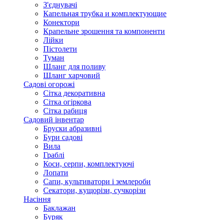
З'єднувачі
Капельная трубка и комплектующие
Конектори
Крапельне зрошення та компоненти
Лійки
Пістолети
Туман
Шланг для поливу
Шланг харчовий
Садові огорожі
Сітка декоративна
Сітка огіркова
Сітка рабиця
Садовий інвентар
Бруски абразивні
Бури садові
Вила
Граблі
Коси, серпи, комплектуючі
Лопати
Сапи, культиватори і землероби
Секатори, кущорізи, сучкорізи
Насіння
Баклажан
Буряк