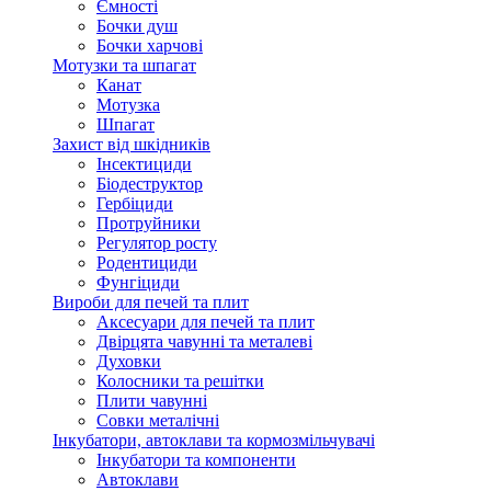
Ємності
Бочки душ
Бочки харчові
Мотузки та шпагат
Канат
Мотузка
Шпагат
Захист від шкідників
Інсектициди
Біодеструктор
Гербіциди
Протруйники
Регулятор росту
Родентициди
Фунгіциди
Вироби для печей та плит
Аксесуари для печей та плит
Двірцята чавунні та металеві
Духовки
Колосники та решітки
Плити чавунні
Совки металічні
Інкубатори, автоклави та кормозмільчувачі
Інкубатори та компоненти
Автоклави