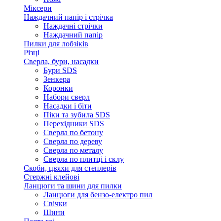
Міксери
Наждачний папір і стрічка
Наждачні стрічки
Наждачний папір
Пилки для лобзіків
Різці
Сверла, бури, насадки
Бури SDS
Зенкера
Коронки
Набори сверл
Насадки і біти
Піки та зубила SDS
Перехідники SDS
Сверла по бетону
Сверла по дереву
Сверла по металу
Сверла по плитці і склу
Скоби, цвяхи для степлерів
Стержні клейові
Ланцюги та шини для пилки
Ланцюги для бензо-електро пил
Свічки
Шини