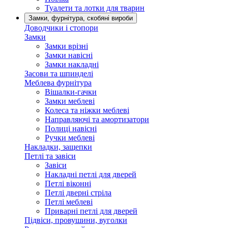
Туалети та лотки для тварин
Замки, фурнітура, скобяні вироби
Доводчики і стопори
Замки
Замки врізні
Замки навісні
Замки накладні
Засови та шпинделі
Меблева фурнітура
Вішалки-гачки
Замки меблеві
Колеса та ніжки меблеві
Направляючі та амортизатори
Полиці навісні
Ручки меблеві
Накладки, защепки
Петлі та завіси
Завіси
Накладні петлі для дверей
Петлі віконні
Петлі дверні стріла
Петлі меблеві
Приварні петлі для дверей
Підвіси, провушини, вуголки