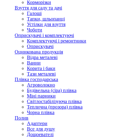
Корморізки
Взуття для саду та дачі
Галоші
Тапки, шльопанці
Устілки для взуття
Чоботи
Оприскувачі і комплектуючі
Комплектуючі і ремонтники
Оприскувачі
Оцинкована продукція
Відра металеві
Ванни
Корита і баки
Тази металеві
Плівка господарська
Агроволокно
Будівельна (сіра) плівка
Міні парники
Світлостабілізуюча плівка
Теплична (прозора) плівка
Чорна плівка
Полив
Адаптери
Все для душу
Дощоевателі