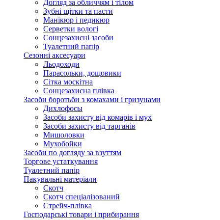
Догляд за обличчям і тілом
Зубні щітки та пасти
Манікюр і педикюр
Серветки вологі
Сонцезахисні засоби
Туалетний папір
Сезонні аксесуари
Льодоходи
Парасольки, дощовики
Сітка москітна
Сонцезахисна плівка
Засоби боротьби з комахами і гризунами
Дихлофосы
Засоби захисту від комарів і мух
Засоби захисту від тарганів
Мишоловки
Мухобойки
Засоби по догляду за взуттям
Торгове устаткування
Туалетний папір
Пакувальні матеріали
Скотч
Скотч спеціалізований
Стрейч-плівка
Господарські товари і прибирання