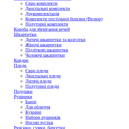
Євро комплекти
Двоспальні комплекти
Доукомплектація
Комплекти постільної білизни (Велюр)
Полуторні комплекти
Короба для зберігання речей
Шкарпетки
Дитячі шкарпетки та колготки
Жіночі шкарпетки
Підліткові шкарпетки
Чоловічі шкарпетки
Ковдри
Пледи
Євро пледи
Двоспальні пледи
Дитячі пледи
Полуторні пледи
Подушки
Рушники
Банні
Для обличчя
Кухонні
Набори рушників
Носові хустки
Рюкзаки, сумки, барсетки