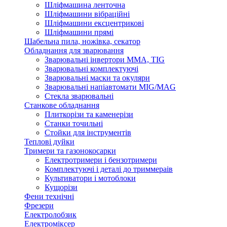
Шліфмашина ленточна
Шліфмашини вібраційні
Шліфмашини ексцентрикові
Шліфмашини прямі
Шабельна пила, ножівка, секатор
Обладнання для зварювання
Зварювальні інвертори ММА, TIG
Зварювальні комплектуючі
Зварювальні маски та окуляри
Зварювальні напіавтомати MIG/MAG
Стекла зварювальні
Станкове обладнання
Плиткорізи та каменерізи
Станки точильні
Стойки для інструментів
Теплові дуйки
Тримери та газонокосарки
Електротримери і бензотримери
Комплектуючі і деталі до триммераів
Культиватори і мотоблоки
Кущорізи
Фени технічні
Фрезери
Електролобзик
Електроміксер