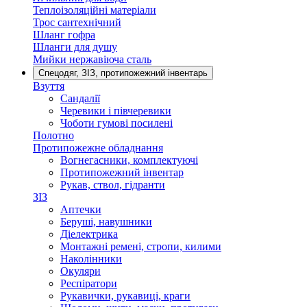
Теплоізоляційні матеріали
Трос сантехнічний
Шланг гофра
Шланги для душу
Мийки нержавіюча сталь
Спецодяг, ЗІЗ, протипожежний інвентарь
Взуття
Сандалії
Черевики і півчеревики
Чоботи гумові посилені
Полотно
Протипожежне обладнання
Вогнегасники, комплектуючі
Протипожежний інвентар
Рукав, ствол, гідранти
ЗІЗ
Аптечки
Беруші, навушники
Діелектрика
Монтажні ремені, стропи, килими
Наколінники
Окуляри
Респіратори
Рукавички, рукавиці, краги