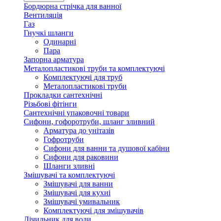
Бордюрна стрічка для ванної
Вентиляція
Газ
Гнучкі шланги
Одинарні
Пара
Запорна арматура
Металопластикові труби та комплектуючі
Комплектуючі для труб
Металопластикові труби
Прокладки сантехнічні
Різьбові фітінги
Сантехнічні упаковочні товари
Сифони, гофоротруби, шланг зливний
Арматура до унітазів
Гофротруби
Сифони для ванни та душової кабіни
Сифони для раковини
Шланги зливні
Змішувачі та комплектуючі
Змішувачі для ванни
Змішувачі для кухні
Змішувачі умивальник
Комплектуючі для змішувачів
Лічильник для води