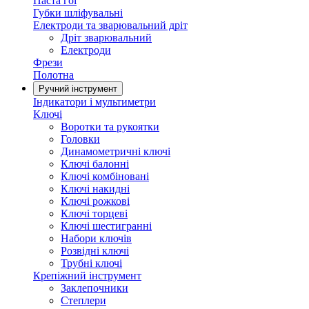
Паста гоі
Губки шліфувальні
Електроди та зварювальний дріт
Дріт зварювальний
Електроди
Фрези
Полотна
Ручний інструмент
Індикатори і мультиметри
Ключі
Воротки та рукоятки
Головки
Динамометричні ключі
Ключі балонні
Ключі комбіновані
Ключі накидні
Ключі рожкові
Ключі торцеві
Ключі шестигранні
Набори ключів
Розвідні ключі
Трубні ключі
Крепіжний інструмент
Заклепочники
Степлери