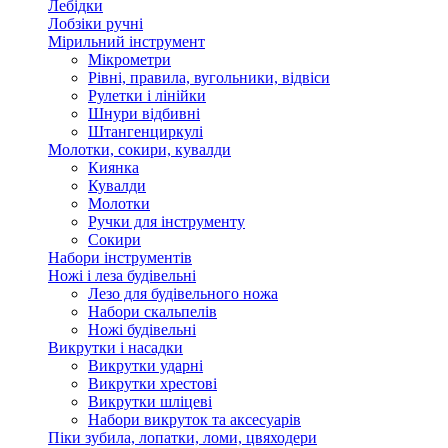
Лебідки
Лобзіки ручні
Мірильний інструмент
Мікрометри
Рівні, правила, вугольники, відвіси
Рулетки і лінійки
Шнури відбивні
Штангенциркулі
Молотки, сокири, кувалди
Киянка
Кувалди
Молотки
Ручки для інструменту
Сокири
Набори інструментів
Ножі і леза будівельні
Лезо для будівельного ножа
Набори скальпелів
Ножі будівельні
Викрутки і насадки
Викрутки ударні
Викрутки хрестові
Викрутки шліцеві
Набори викруток та аксесуарів
Піки зубила, лопатки, ломи, цвяходери