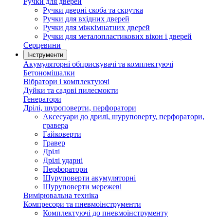
Ручки для дверей
Ручки дверні скоба та скрутка
Ручки для вхідних дверей
Ручки для міжкімнатних дверей
Ручки для металопластикових вікон і дверей
Серцевини
Інструменти
Акумуляторні обприскувачі та комплектуючі
Бетономішалки
Вібратори і комплектуючі
Дуйки та садові пилесмокти
Генератори
Дрілі, шуроповерти, перфоратори
Аксесуари до дрилі, шуруповерту, перфоратори,
гравера
Гайковерти
Гравер
Дрілі
Дрілі ударні
Перфоратори
Шуруповерти акумуляторні
Шуруповерти мережеві
Вимірювальна техніка
Компресори та пневмоінструменти
Комплектуючі до пневмоінструменту