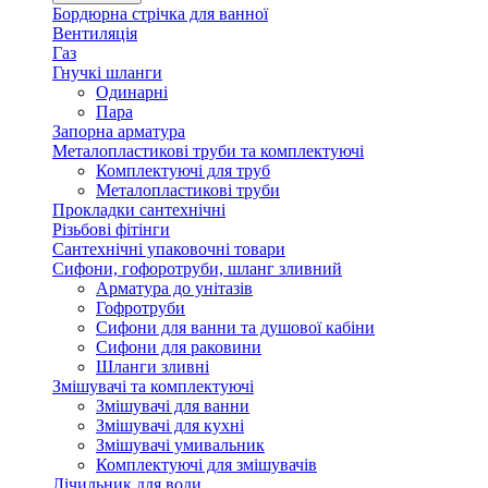
Бордюрна стрічка для ванної
Вентиляція
Газ
Гнучкі шланги
Одинарні
Пара
Запорна арматура
Металопластикові труби та комплектуючі
Комплектуючі для труб
Металопластикові труби
Прокладки сантехнічні
Різьбові фітінги
Сантехнічні упаковочні товари
Сифони, гофоротруби, шланг зливний
Арматура до унітазів
Гофротруби
Сифони для ванни та душової кабіни
Сифони для раковини
Шланги зливні
Змішувачі та комплектуючі
Змішувачі для ванни
Змішувачі для кухні
Змішувачі умивальник
Комплектуючі для змішувачів
Лічильник для води