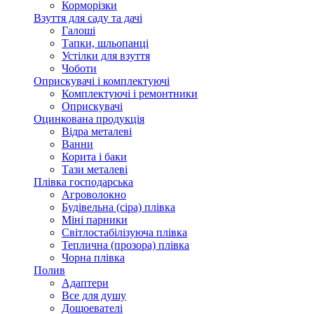
Корморізки
Взуття для саду та дачі
Галоші
Тапки, шльопанці
Устілки для взуття
Чоботи
Оприскувачі і комплектуючі
Комплектуючі і ремонтники
Оприскувачі
Оцинкована продукція
Відра металеві
Ванни
Корита і баки
Тази металеві
Плівка господарська
Агроволокно
Будівельна (сіра) плівка
Міні парники
Світлостабілізуюча плівка
Теплична (прозора) плівка
Чорна плівка
Полив
Адаптери
Все для душу
Дощоевателі