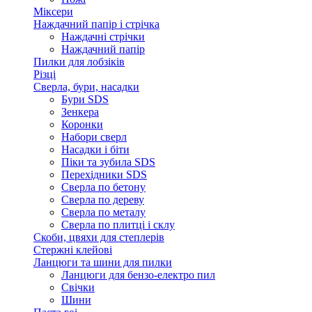
Міксери
Наждачний папір і стрічка
Наждачні стрічки
Наждачний папір
Пилки для лобзіків
Різці
Сверла, бури, насадки
Бури SDS
Зенкера
Коронки
Набори сверл
Насадки і біти
Піки та зубила SDS
Перехідники SDS
Сверла по бетону
Сверла по дереву
Сверла по металу
Сверла по плитці і склу
Скоби, цвяхи для степлерів
Стержні клейові
Ланцюги та шини для пилки
Ланцюги для бензо-електро пил
Свічки
Шини