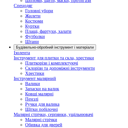
Шоломи, щити, маски, протигази
Спецодяг
Головні убори
Жилети
Костюми
Куртки
Плащі, фартухи, халати
Футболки
Штани
Будівельно-обробний інструмент і матеріали
Ізолента
Інструмент для плитки та скла, хрестики
Плиткорізи і комплектуючі
Склорізи та допоміжні інструменти
Хрестики
Інструмент малярний
Валики
Запаски на валик
Ковші малярні
Пензлі
Ручки для валика
Щітки побілочні
Малярні стрічки, серпянки, ущільнювачі
Малярні стрічки
Обивка для дверей