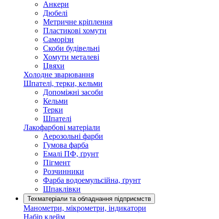
Анкери
Дюбелі
Метричне кріплення
Пластикові хомути
Саморізи
Скоби будівельні
Хомути металеві
Цвяхи
Холодне зварювання
Шпателі, терки, кельми
Допоміжні засоби
Кельми
Терки
Шпателі
Лакофарбові матеріали
Аерозольні фарби
Гумова фарба
Емалі ПФ, ґрунт
Пігмент
Розчинники
Фарба водоемульсійна, ґрунт
Шпаклівки
Техматеріали та обладнання підприємств
Манометри, мікрометри, індикатори
Набір клейм