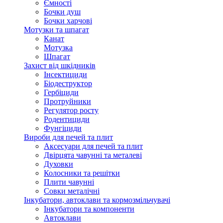
Ємності
Бочки душ
Бочки харчові
Мотузки та шпагат
Канат
Мотузка
Шпагат
Захист від шкідників
Інсектициди
Біодеструктор
Гербіциди
Протруйники
Регулятор росту
Родентициди
Фунгіциди
Вироби для печей та плит
Аксесуари для печей та плит
Двірцята чавунні та металеві
Духовки
Колосники та решітки
Плити чавунні
Совки металічні
Інкубатори, автоклави та кормозмільчувачі
Інкубатори та компоненти
Автоклави