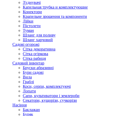
З'єднувачі
Капельная трубка и комплектующие
Конектори
Крапельне зрошення та компоненти
Лійки
Пістолети
Туман
Шланг для поливу
Шланг харчовий
Садові огорожі
Сітка декоративна
Сітка огіркова
Сітка рабиця
Садовий інвентар
Бруски абразивні
Бури садові
Вила
Граблі
Коси, серпи, комплектуючі
Лопати
Сапи, культиватори і землероби
Секатори, кущорізи, сучкорізи
Насіння
Баклажан
Буряк