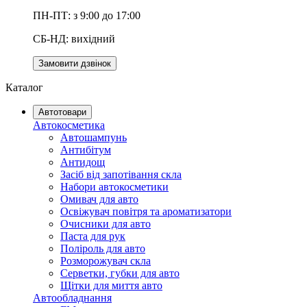
ПН-ПТ: з 9:00 до 17:00
СБ-НД: вихідний
Замовити дзвінок
Каталог
Автотовари
Автокосметика
Автошампунь
Антибітум
Антидощ
Засіб від запотівання скла
Набори автокосметики
Омивач для авто
Освіжувач повітря та ароматизатори
Очисники для авто
Паста для рук
Поліроль для авто
Розморожувач скла
Серветки, губки для авто
Щітки для миття авто
Автообладнання