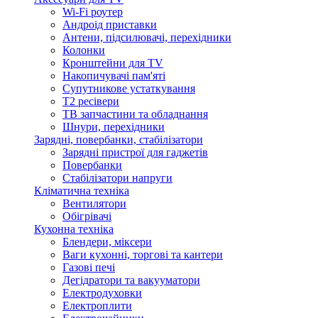
Wi-Fi роутер
Андроід приставки
Антени, підсилювачі, перехідники
Колонки
Кронштейни для TV
Накопичувачі пам'яті
Супутникове устаткування
Т2 ресівери
ТВ запчастини та обладнання
Шнури, перехідники
Зарядні, повербанки, стабілізатори
Зарядні пристрої для гаджетів
Повербанки
Стабілізатори напруги
Кліматична техніка
Вентилятори
Обігрівачі
Кухонна техніка
Блендери, міксери
Ваги кухонні, торгові та кантери
Газові печі
Дегідратори та вакууматори
Електродуховки
Електроплити