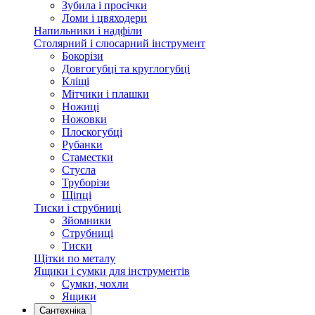
Зубила і просічки
Ломи і цвяходери
Напильники і надфіли
Столярний і слюсарний інструмент
Бокорізи
Довгогубці та круглогубці
Кліщі
Мітчики і плашки
Ножиці
Ножовки
Плоскогубці
Рубанки
Стаместки
Стусла
Труборізи
Щіпці
Тиски і струбниці
Зйомники
Струбниці
Тиски
Щітки по металу
Ящики і сумки для інструментів
Сумки, чохли
Ящики
Сантехніка