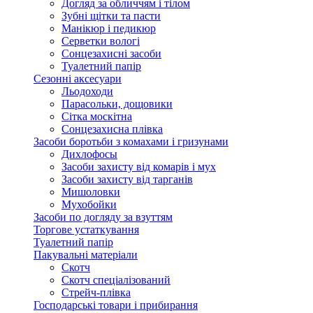
Догляд за обличчям і тілом
Зубні щітки та пасти
Манікюр і педикюр
Серветки вологі
Сонцезахисні засоби
Туалетний папір
Сезонні аксесуари
Льодоходи
Парасольки, дощовики
Сітка москітна
Сонцезахисна плівка
Засоби боротьби з комахами і гризунами
Дихлофосы
Засоби захисту від комарів і мух
Засоби захисту від тарганів
Мишоловки
Мухобойки
Засоби по догляду за взуттям
Торгове устаткування
Туалетний папір
Пакувальні матеріали
Скотч
Скотч спеціалізований
Стрейч-плівка
Господарські товари і прибирання