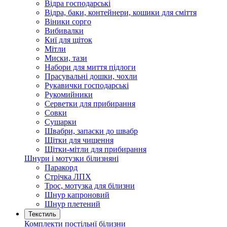
Відра господарські
Відра, баки, контейнери, кошики для сміття
Віники сорго
Вибивалки
Киї для щіток
Мітли
Миски, тази
Набори для миття підлоги
Прасувальні дошки, чохли
Рукавички господарські
Рукомийники
Серветки для прибирання
Совки
Сушарки
Швабри, запаски до швабр
Щітки для чищення
Щітки-мітли для прибирання
Шнури і мотузки білизняні
Паракорд
Стрічка ЛПХ
Трос, мотузка для білизни
Шнур капроновий
Шнур плетений
Текстиль
Комплекти постільнї білизни