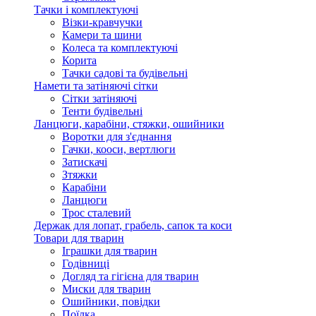
Тачки і комплектуючі
Візки-кравчучки
Камери та шини
Колеса та комплектуючі
Корита
Тачки садові та будівельні
Намети та затіняючі сітки
Сітки затіняючі
Тенти будівельні
Ланцюги, карабіни, стяжки, ошийники
Воротки для з'єднання
Гачки, кооси, вертлюги
Затискачі
Зтяжки
Карабіни
Ланцюги
Трос сталевий
Держак для лопат, грабель, сапок та коси
Товари для тварин
Іграшки для тварин
Годівниці
Догляд та гігієна для тварин
Миски для тварин
Ошийники, повідки
Поїлка