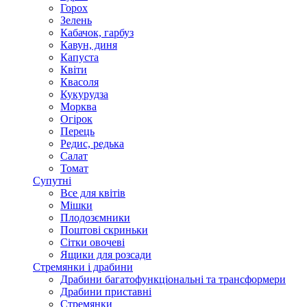
Горох
Зелень
Кабачок, гарбуз
Кавун, диня
Капуста
Квіти
Квасоля
Кукурудза
Морква
Огірок
Перець
Редис, редька
Салат
Томат
Супутні
Все для квітів
Мішки
Плодозємники
Поштові скриньки
Сітки овочеві
Ящики для розсади
Стремянки і драбини
Драбини багатофункціональні та трансформери
Драбини приставні
Стремянки