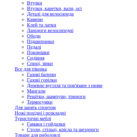
Втулки
Втулки, каретки, вали, осі
Деталі для велосипеда
Камери
Клей та латки
Ланцюги велосипедні
Ободи
Підшипники
Педалі
Покришки
Сидіння
Спиці, зірки
Все для пікніка
Газові балони
Газові горілки
Деревне вугілля та пов'язане з ними
Мангали
Решітки, шампури, триноги
Термосумки
Для занять спортом
Ножі похідні і розкладні
Туристичні меблі
Гамаки і гойдалки
Столи, стільці, крісла та шезлонги
Товари для риболовлі