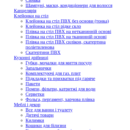
Синька
Шампуні, маски, кондиціонери для волосся
Канцелярія
Клейонки на стіл
Клейонка на стіл ПВХ без основи (тонка)
Клейонка на стіл рідке скло
Плівка на стіл ПВХ на нетканинній основі
Плівка на стіл ПВХ на тканинній основі
Плівка на стіл ПВХ силікон, скатертина
поліетиленова
Скатертини ПВХ
Кухонні дрібниці
Губки, мочалки для миття посуду
Запальнички
Комплектуючі для газ. плит
Підкладки та прихватки під гаряче
Пакети
Помпи, фільтри, катритжі для води
Серветки
Фольга, пергамент, харчова плівка
Меблі і декор
Все для ванни і туалету
Дитячі товари
Килимки
Кошики для білизни