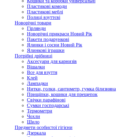
Кошики та коробки універсальні
Пластикові комоди
Пластикові меблі
Полиці взуттєві
Новорічні товари
Гірлянди
Новорічні прикраси Новий Рік
Пакети подарункові
Ялинки і сосни Новий Рік
Ялинкові іграшки
Потрібні дрібниці
Аксесуари для карнизів
Вішалки
Все для взуття
Клей
Лампадки
Нитки, голки, сантиметр, гумка білизняна
Прищіпки, кошики для прещепок
Свічки парафінові
Сумки господарські
Термометри
Чохли
Шило
Предмети особистої гігієни
Дзеркала