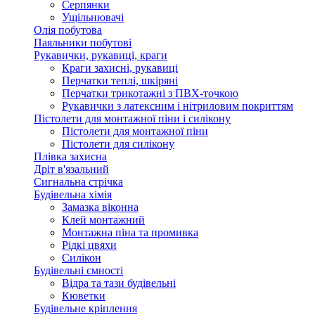
Серпянки
Ущільнювачі
Олія побутова
Паяльники побутові
Рукавички, рукавиці, краги
Краги захисні, рукавиці
Перчатки теплі, шкіряні
Перчатки трикотажні з ПВХ-точкою
Рукавички з латексним і нітриловим покриттям
Пістолети для монтажної піни і силікону
Пістолети для монтажної піни
Пістолети для силікону
Плівка захисна
Дріт в'язальний
Сигнальна стрічка
Будівельна хімія
Замазка віконна
Клей монтажний
Монтажна піна та промивка
Рідкі цвяхи
Силікон
Будівельні ємності
Відра та тази будівельні
Кюветки
Будівельне кріплення