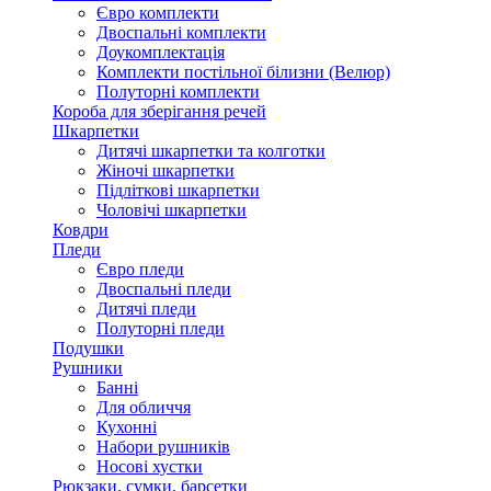
Євро комплекти
Двоспальні комплекти
Доукомплектація
Комплекти постільної білизни (Велюр)
Полуторні комплекти
Короба для зберігання речей
Шкарпетки
Дитячі шкарпетки та колготки
Жіночі шкарпетки
Підліткові шкарпетки
Чоловічі шкарпетки
Ковдри
Пледи
Євро пледи
Двоспальні пледи
Дитячі пледи
Полуторні пледи
Подушки
Рушники
Банні
Для обличчя
Кухонні
Набори рушників
Носові хустки
Рюкзаки, сумки, барсетки