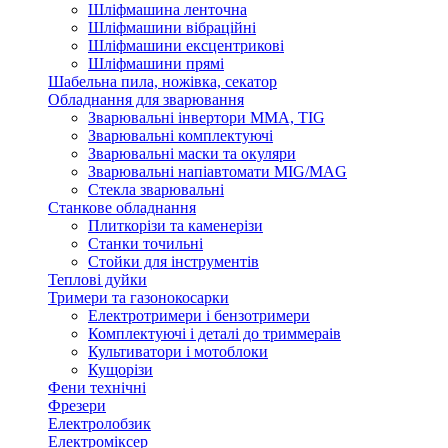
Шліфмашина ленточна
Шліфмашини вібраційні
Шліфмашини ексцентрикові
Шліфмашини прямі
Шабельна пила, ножівка, секатор
Обладнання для зварювання
Зварювальні інвертори ММА, TIG
Зварювальні комплектуючі
Зварювальні маски та окуляри
Зварювальні напіавтомати MIG/MAG
Стекла зварювальні
Станкове обладнання
Плиткорізи та каменерізи
Станки точильні
Стойки для інструментів
Теплові дуйки
Тримери та газонокосарки
Електротримери і бензотримери
Комплектуючі і деталі до триммераів
Культиватори і мотоблоки
Кущорізи
Фени технічні
Фрезери
Електролобзик
Електроміксер