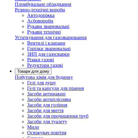
Пломбувальне обладнання
Резино-технічні вироби
Автодоріжка
Асбовироби
Рукави зварювальні
Рукави технічні
Устаткування для газозварювання
Вентилі і клапани
Горілки зварювальні
ЗИП для газосварки
Різаки газові
Редуктори газові
Товари для дому
Побутова хімія для будинку
Гелі для душу
Гелі та капсули для прання
Засоби антинакип
Засоби антипліснява
Засоби для гоління
Засоби для миття
Засоби для прочищення труб
Засоби для туалету
Мило
Освіжувач повітря