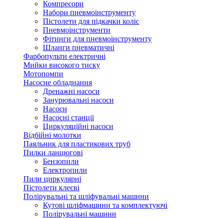
Компресори
Набори пневмоінструменту
Пістолети для підкачки коліс
Пневмоінструменти
Фітинги для пневмоінструменту
Шланги пневматичні
Фарбопульти електричні
Мийки високого тиску
Мотопомпи
Насосне обладнання
Дренажні насоси
Занурювальні насоси
Насоси
Насосні станції
Циркуляційні насоси
Відбійні молотки
Паяльник для пластикових труб
Пилки ланцюгові
Бензопили
Електропили
Пили циркулярні
Пістолети клеєві
Полірувальні та шліфувальні машини
Кутові шліфмашини та комплектуючі
Полірувальні машини