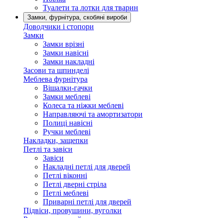
Туалети та лотки для тварин
Замки, фурнітура, скобяні вироби
Доводчики і стопори
Замки
Замки врізні
Замки навісні
Замки накладні
Засови та шпинделі
Меблева фурнітура
Вішалки-гачки
Замки меблеві
Колеса та ніжки меблеві
Направляючі та амортизатори
Полиці навісні
Ручки меблеві
Накладки, защепки
Петлі та завіси
Завіси
Накладні петлі для дверей
Петлі віконні
Петлі дверні стріла
Петлі меблеві
Приварні петлі для дверей
Підвіси, провушини, вуголки