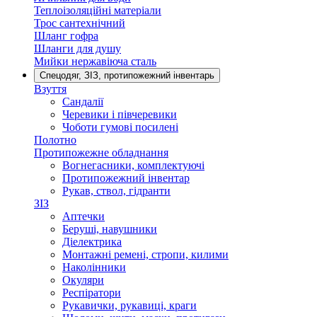
Теплоізоляційні матеріали
Трос сантехнічний
Шланг гофра
Шланги для душу
Мийки нержавіюча сталь
Спецодяг, ЗІЗ, протипожежний інвентарь
Взуття
Сандалії
Черевики і півчеревики
Чоботи гумові посилені
Полотно
Протипожежне обладнання
Вогнегасники, комплектуючі
Протипожежний інвентар
Рукав, ствол, гідранти
ЗІЗ
Аптечки
Беруші, навушники
Діелектрика
Монтажні ремені, стропи, килими
Наколінники
Окуляри
Респіратори
Рукавички, рукавиці, краги