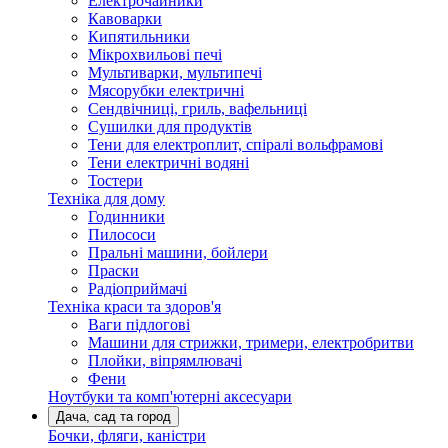
Електрочайники
Кавоварки
Кипятильники
Мікрохвильові печі
Мультиварки, мультипечі
Мясорубки електричні
Сендвічниці, гриль, вафельниці
Сушилки для продуктів
Тени для електроплит, спіралі вольфрамові
Тени електричні водяні
Тостери
Техніка для дому
Годинники
Пилососи
Пральні машини, бойлери
Праски
Радіоприймачі
Техніка краси та здоров'я
Ваги підлогові
Машини для стрижки, тримери, електробритви
Плойки, віпрямлювачі
Фени
Ноутбуки та комп'ютерні аксесуари
Дача, сад та город
Бочки, фляги, каністри