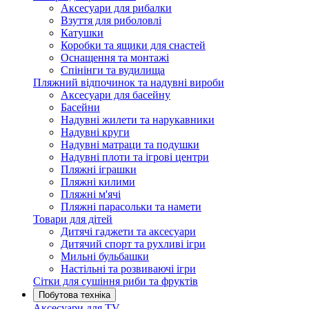
Аксесуари для рибалки
Взуття для риболовлі
Катушки
Коробки та ящики для снастей
Оснащення та монтажі
Спінінги та вудилища
Пляжний відпочинок та надувні вироби
Аксесуари для басейну
Басейни
Надувні жилети та нарукавники
Надувні круги
Надувні матраци та подушки
Надувні плоти та ігрові центри
Пляжні іграшки
Пляжні килими
Пляжні м'ячі
Пляжні парасольки та намети
Товари для дітей
Дитячі гаджети та аксесуари
Дитячий спорт та рухливі ігри
Мильні бульбашки
Настільні та розвиваючі ігри
Сітки для сушіння риби та фруктів
Побутова техніка
Аксесуари для TV