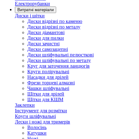
Електрорубанки
Витратні матеріали
Диски і щітки
Диски відрізні по каменю
Диски відрізні по металу
Диски діамантові
Диски для пилки
Диски зачистні
Диски самозацепні
Диски шліфувальні пелюсткові
Диски шліфувальні по металу
Круг для заточення ланцюгів
Круги полірувальні
Насадки для дрілей
Фрези торцеві алмазні
Чашки шліфувальні
Щітки для дрілей
Щітки для КШМ
Заклепки
Інструмент для розмітки
Круги шліфувальні
Лески і ножі для тримерів
Волосінь
Катушки
Ножі