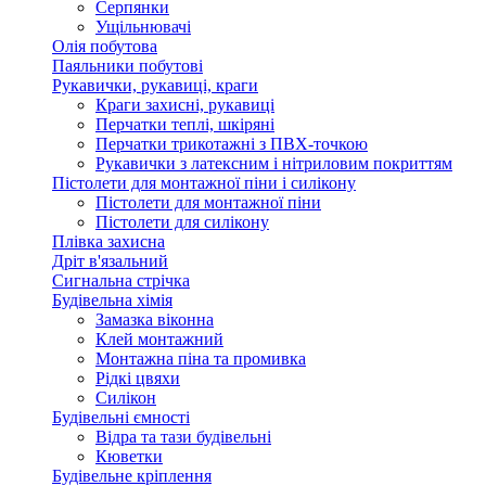
Серпянки
Ущільнювачі
Олія побутова
Паяльники побутові
Рукавички, рукавиці, краги
Краги захисні, рукавиці
Перчатки теплі, шкіряні
Перчатки трикотажні з ПВХ-точкою
Рукавички з латексним і нітриловим покриттям
Пістолети для монтажної піни і силікону
Пістолети для монтажної піни
Пістолети для силікону
Плівка захисна
Дріт в'язальний
Сигнальна стрічка
Будівельна хімія
Замазка віконна
Клей монтажний
Монтажна піна та промивка
Рідкі цвяхи
Силікон
Будівельні ємності
Відра та тази будівельні
Кюветки
Будівельне кріплення