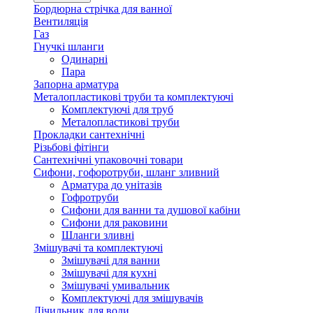
Бордюрна стрічка для ванної
Вентиляція
Газ
Гнучкі шланги
Одинарні
Пара
Запорна арматура
Металопластикові труби та комплектуючі
Комплектуючі для труб
Металопластикові труби
Прокладки сантехнічні
Різьбові фітінги
Сантехнічні упаковочні товари
Сифони, гофоротруби, шланг зливний
Арматура до унітазів
Гофротруби
Сифони для ванни та душової кабіни
Сифони для раковини
Шланги зливні
Змішувачі та комплектуючі
Змішувачі для ванни
Змішувачі для кухні
Змішувачі умивальник
Комплектуючі для змішувачів
Лічильник для води