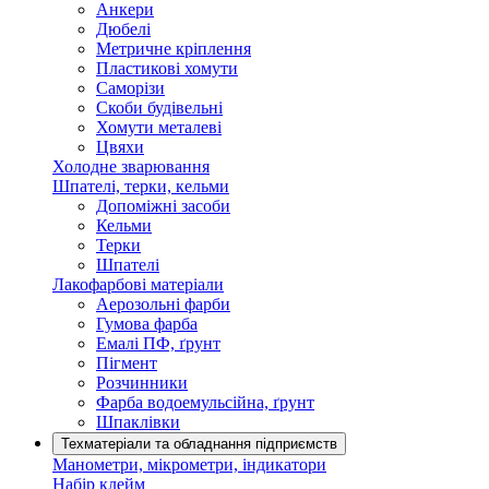
Анкери
Дюбелі
Метричне кріплення
Пластикові хомути
Саморізи
Скоби будівельні
Хомути металеві
Цвяхи
Холодне зварювання
Шпателі, терки, кельми
Допоміжні засоби
Кельми
Терки
Шпателі
Лакофарбові матеріали
Аерозольні фарби
Гумова фарба
Емалі ПФ, ґрунт
Пігмент
Розчинники
Фарба водоемульсійна, ґрунт
Шпаклівки
Техматеріали та обладнання підприємств
Манометри, мікрометри, індикатори
Набір клейм