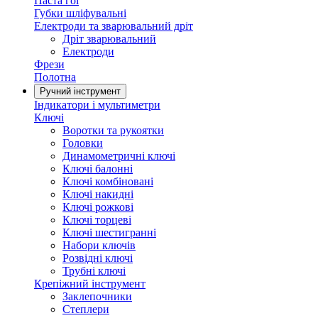
Паста гоі
Губки шліфувальні
Електроди та зварювальний дріт
Дріт зварювальний
Електроди
Фрези
Полотна
Ручний інструмент
Індикатори і мультиметри
Ключі
Воротки та рукоятки
Головки
Динамометричні ключі
Ключі балонні
Ключі комбіновані
Ключі накидні
Ключі рожкові
Ключі торцеві
Ключі шестигранні
Набори ключів
Розвідні ключі
Трубні ключі
Крепіжний інструмент
Заклепочники
Степлери