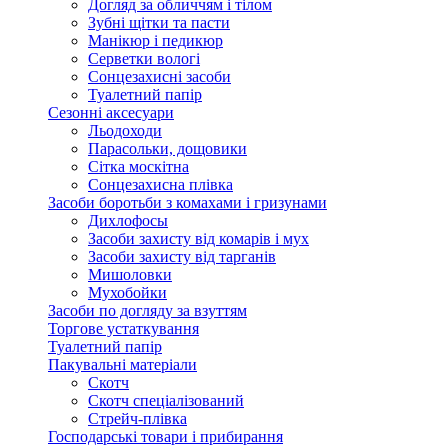
Догляд за обличчям і тілом
Зубні щітки та пасти
Манікюр і педикюр
Серветки вологі
Сонцезахисні засоби
Туалетний папір
Сезонні аксесуари
Льодоходи
Парасольки, дощовики
Сітка москітна
Сонцезахисна плівка
Засоби боротьби з комахами і гризунами
Дихлофосы
Засоби захисту від комарів і мух
Засоби захисту від тарганів
Мишоловки
Мухобойки
Засоби по догляду за взуттям
Торгове устаткування
Туалетний папір
Пакувальні матеріали
Скотч
Скотч спеціалізований
Стрейч-плівка
Господарські товари і прибирання