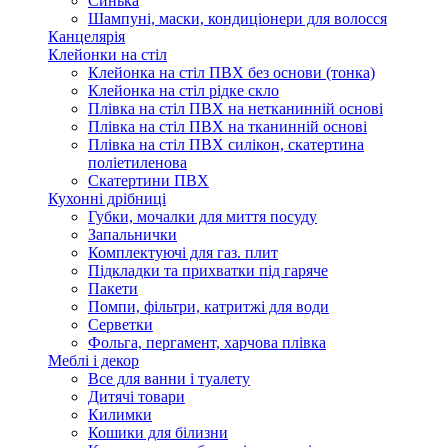
Синька
Шампуні, маски, кондиціонери для волосся
Канцелярія
Клейонки на стіл
Клейонка на стіл ПВХ без основи (тонка)
Клейонка на стіл рідке скло
Плівка на стіл ПВХ на нетканинній основі
Плівка на стіл ПВХ на тканинній основі
Плівка на стіл ПВХ силікон, скатертина
поліетиленова
Скатертини ПВХ
Кухонні дрібниці
Губки, мочалки для миття посуду
Запальнички
Комплектуючі для газ. плит
Підкладки та прихватки під гаряче
Пакети
Помпи, фільтри, катритжі для води
Серветки
Фольга, пергамент, харчова плівка
Меблі і декор
Все для ванни і туалету
Дитячі товари
Килимки
Кошики для білизни