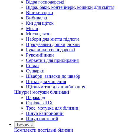
Відра господарські
Відра, баки, контейнери, кошики для сміття
Віники сорго
Вибивалки
Киї для щіток
Мітли
Миски, тази
Набори для миття підлоги
Прасувальні дошки, чохли
Рукавички господарські
Рукомийники
Серветки для прибирання
Совки
Сушарки
Швабри, запаски до швабр
Щітки для чищення
Щітки-мітли для прибирання
Шнури і мотузки білизняні
Паракорд
Стрічка ЛПХ
Трос, мотузка для білизни
Шнур капроновий
Шнур плетений
Текстиль
Комплекти постільнї білизни