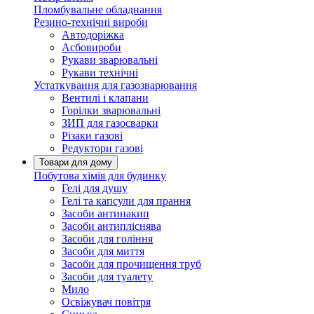
Пломбувальне обладнання
Резино-технічні вироби
Автодоріжка
Асбовироби
Рукави зварювальні
Рукави технічні
Устаткування для газозварювання
Вентилі і клапани
Горілки зварювальні
ЗИП для газосварки
Різаки газові
Редуктори газові
Товари для дому
Побутова хімія для будинку
Гелі для душу
Гелі та капсули для прання
Засоби антинакип
Засоби антипліснява
Засоби для гоління
Засоби для миття
Засоби для прочищення труб
Засоби для туалету
Мило
Освіжувач повітря