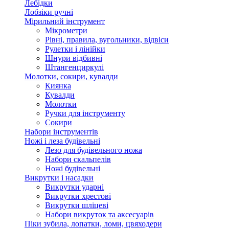
Лебідки
Лобзіки ручні
Мірильний інструмент
Мікрометри
Рівні, правила, вугольники, відвіси
Рулетки і лінійки
Шнури відбивні
Штангенциркулі
Молотки, сокири, кувалди
Киянка
Кувалди
Молотки
Ручки для інструменту
Сокири
Набори інструментів
Ножі і леза будівельні
Лезо для будівельного ножа
Набори скальпелів
Ножі будівельні
Викрутки і насадки
Викрутки ударні
Викрутки хрестові
Викрутки шліцеві
Набори викруток та аксесуарів
Піки зубила, лопатки, ломи, цвяходери