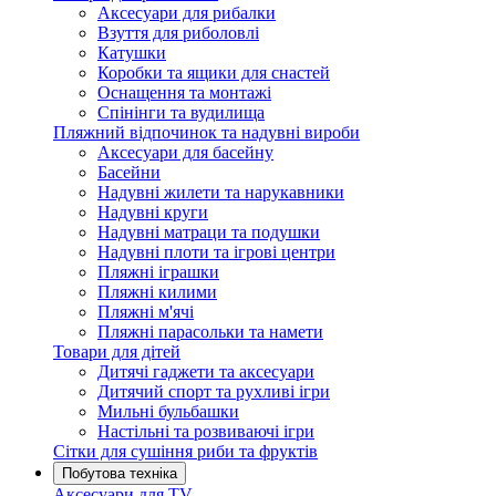
Аксесуари для рибалки
Взуття для риболовлі
Катушки
Коробки та ящики для снастей
Оснащення та монтажі
Спінінги та вудилища
Пляжний відпочинок та надувні вироби
Аксесуари для басейну
Басейни
Надувні жилети та нарукавники
Надувні круги
Надувні матраци та подушки
Надувні плоти та ігрові центри
Пляжні іграшки
Пляжні килими
Пляжні м'ячі
Пляжні парасольки та намети
Товари для дітей
Дитячі гаджети та аксесуари
Дитячий спорт та рухливі ігри
Мильні бульбашки
Настільні та розвиваючі ігри
Сітки для сушіння риби та фруктів
Побутова техніка
Аксесуари для TV