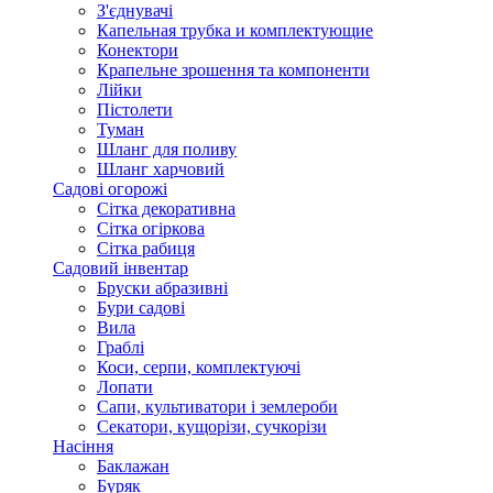
З'єднувачі
Капельная трубка и комплектующие
Конектори
Крапельне зрошення та компоненти
Лійки
Пістолети
Туман
Шланг для поливу
Шланг харчовий
Садові огорожі
Сітка декоративна
Сітка огіркова
Сітка рабиця
Садовий інвентар
Бруски абразивні
Бури садові
Вила
Граблі
Коси, серпи, комплектуючі
Лопати
Сапи, культиватори і землероби
Секатори, кущорізи, сучкорізи
Насіння
Баклажан
Буряк