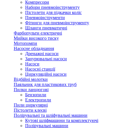
Компресори
Набори пневмоінструменту
Пістолети для підкачки коліс
Пневмоінструменти
Фітинги для пневмоінструменту
Шланги пневматичні
Фарбопульти електричні
Мийки високого тиску
Мотопомпи
Насосне обладнання
Дренажні насоси
Занурювальні насоси
Насоси
Насосні станції
Циркуляційні насоси
Відбійні молотки
Паяльник для пластикових труб
Пилки ланцюгові
Бензопили
Електропили
Пили циркулярні
Пістолети клеєві
Полірувальні та шліфувальні машини
Кутові шліфмашини та комплектуючі
Полірувальні машини