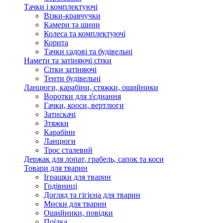
Тачки і комплектуючі
Візки-кравчучки
Камери та шини
Колеса та комплектуючі
Корита
Тачки садові та будівельні
Намети та затіняючі сітки
Сітки затіняючі
Тенти будівельні
Ланцюги, карабіни, стяжки, ошийники
Воротки для з'єднання
Гачки, кооси, вертлюги
Затискачі
Зтяжки
Карабіни
Ланцюги
Трос сталевий
Держак для лопат, грабель, сапок та коси
Товари для тварин
Іграшки для тварин
Годівниці
Догляд та гігієна для тварин
Миски для тварин
Ошийники, повідки
Поїлка