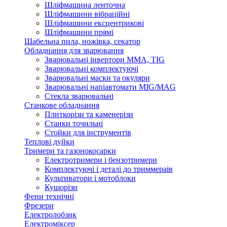
Шліфмашина ленточна
Шліфмашини вібраційні
Шліфмашини ексцентрикові
Шліфмашини прямі
Шабельна пила, ножівка, секатор
Обладнання для зварювання
Зварювальні інвертори ММА, TIG
Зварювальні комплектуючі
Зварювальні маски та окуляри
Зварювальні напіавтомати MIG/MAG
Стекла зварювальні
Станкове обладнання
Плиткорізи та каменерізи
Станки точильні
Стойки для інструментів
Теплові дуйки
Тримери та газонокосарки
Електротримери і бензотримери
Комплектуючі і деталі до триммераів
Культиватори і мотоблоки
Кущорізи
Фени технічні
Фрезери
Електролобзик
Електроміксер