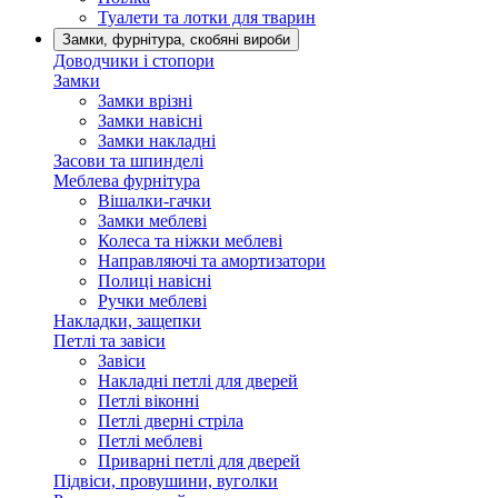
Туалети та лотки для тварин
Замки, фурнітура, скобяні вироби
Доводчики і стопори
Замки
Замки врізні
Замки навісні
Замки накладні
Засови та шпинделі
Меблева фурнітура
Вішалки-гачки
Замки меблеві
Колеса та ніжки меблеві
Направляючі та амортизатори
Полиці навісні
Ручки меблеві
Накладки, защепки
Петлі та завіси
Завіси
Накладні петлі для дверей
Петлі віконні
Петлі дверні стріла
Петлі меблеві
Приварні петлі для дверей
Підвіси, провушини, вуголки