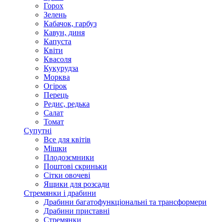
Горох
Зелень
Кабачок, гарбуз
Кавун, диня
Капуста
Квіти
Квасоля
Кукурудза
Морква
Огірок
Перець
Редис, редька
Салат
Томат
Супутні
Все для квітів
Мішки
Плодозємники
Поштові скриньки
Сітки овочеві
Ящики для розсади
Стремянки і драбини
Драбини багатофункціональні та трансформери
Драбини приставні
Стремянки