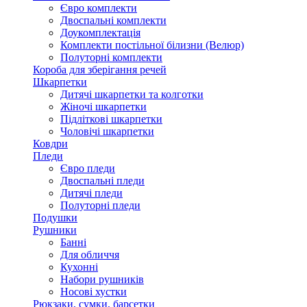
Євро комплекти
Двоспальні комплекти
Доукомплектація
Комплекти постільної білизни (Велюр)
Полуторні комплекти
Короба для зберігання речей
Шкарпетки
Дитячі шкарпетки та колготки
Жіночі шкарпетки
Підліткові шкарпетки
Чоловічі шкарпетки
Ковдри
Пледи
Євро пледи
Двоспальні пледи
Дитячі пледи
Полуторні пледи
Подушки
Рушники
Банні
Для обличчя
Кухонні
Набори рушників
Носові хустки
Рюкзаки, сумки, барсетки