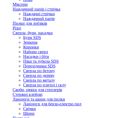
Міксери
Наждачний папір і стрічка
Наждачні стрічки
Наждачний папір
Пилки для лобзіків
Різці
Сверла, бури, насадки
Бури SDS
Зенкера
Коронки
Набори сверл
Насадки і біти
Піки та зубила SDS
Перехідники SDS
Сверла по бетону
Сверла по дереву
Сверла по металу
Сверла по плитці і склу
Скоби, цвяхи для степлерів
Стержні клейові
Ланцюги та шини для пилки
Ланцюги для бензо-електро пил
Свічки
Шини