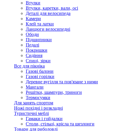
Втулки
Втулки, каретки, вали, осі
Деталі для велосипеда
Камери
Клей та латки
Ланцюги велосипедні
Ободи
Підшипники
Педалі
Покришки
Сидіння
Спиці, зірки
Все для пікніка
Газові балони
Газові горілки
Деревне вугілля та пов'язане з ними
Мангали
Решітки, шампури, триноги
Термосумки
Для занять спортом
Ножі похідні і розкладні
Туристичні меблі
Гамаки і гойдалки
Столи, стільці, крісла та шезлонги
Товари для риболовлі