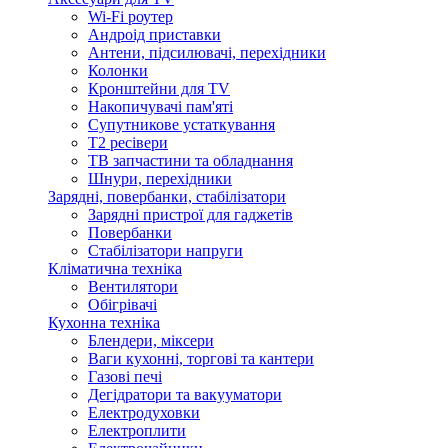
Wi-Fi роутер
Андроід приставки
Антени, підсилювачі, перехідники
Колонки
Кронштейни для TV
Накопичувачі пам'яті
Супутникове устаткування
Т2 ресівери
ТВ запчастини та обладнання
Шнури, перехідники
Зарядні, повербанки, стабілізатори
Зарядні пристрої для гаджетів
Повербанки
Стабілізатори напруги
Кліматична техніка
Вентилятори
Обігрівачі
Кухонна техніка
Блендери, міксери
Ваги кухонні, торгові та кантери
Газові печі
Дегідратори та вакууматори
Електродуховки
Електроплити