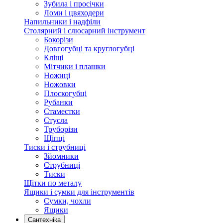
Зубила і просічки
Ломи і цвяходери
Напильники і надфіли
Столярний і слюсарний інструмент
Бокорізи
Довгогубці та круглогубці
Кліщі
Мітчики і плашки
Ножиці
Ножовки
Плоскогубці
Рубанки
Стаместки
Стусла
Труборізи
Щіпці
Тиски і струбниці
Зйомники
Струбниці
Тиски
Щітки по металу
Ящики і сумки для інструментів
Сумки, чохли
Ящики
Сантехніка