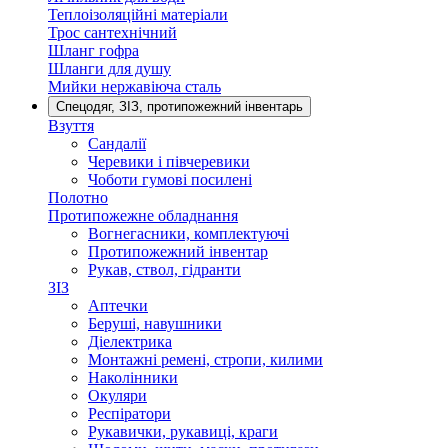
Теплоізоляційні матеріали
Трос сантехнічний
Шланг гофра
Шланги для душу
Мийки нержавіюча сталь
Спецодяг, ЗІЗ, протипожежний інвентарь
Взуття
Сандалії
Черевики і півчеревики
Чоботи гумові посилені
Полотно
Протипожежне обладнання
Вогнегасники, комплектуючі
Протипожежний інвентар
Рукав, ствол, гідранти
ЗІЗ
Аптечки
Беруші, навушники
Діелектрика
Монтажні ремені, стропи, килими
Наколінники
Окуляри
Респіратори
Рукавички, рукавиці, краги