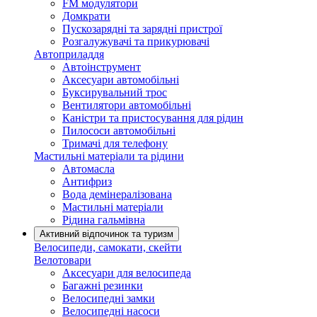
FM модулятори
Домкрати
Пускозарядні та зарядні пристрої
Розгалужувачі та прикурювачі
Автоприладдя
Автоінструмент
Аксесуари автомобільні
Буксирувальний трос
Вентилятори автомобільні
Каністри та пристосування для рідин
Пилососи автомобільні
Тримачі для телефону
Мастильні матеріали та рідини
Автомасла
Антифриз
Вода демінералізована
Мастильні матеріали
Рідина гальмівна
Активний відпочинок та туризм
Велосипеди, самокати, скейти
Велотовари
Аксесуари для велосипеда
Багажні резинки
Велосипедні замки
Велосипедні насоси