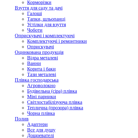
Корморізки
Взуття для саду та дачі
Галоші
Тапки, шльопанці
Устілки для взуття
Чоботи
Оприскувачі і комплектуючі
Комплектуючі і ремонтники
Оприскувачі
Оцинкована продукція
Відра металеві
Ванни
Корита і баки
Тази металеві
Плівка господарська
Агроволокно
Будівельна (сіра) плівка
Міні парники
Світлостабілізуюча плівка
Теплична (прозора) плівка
Чорна плівка
Полив
Адаптери
Все для душу
Дощоевателі