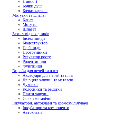
Ємності
Бочки душ
Бочки харчові
Мотузки та шпагат
Канат
Мотузка
Шпагат
Захист від шкідників
Інсектициди
Біодеструктор
Гербіциди
Протруйники
Регулятор росту
Родентициди
Фунгіциди
Вироби для печей та плит
Аксесуари для печей та плит
Двірцята чавунні та металеві
Духовки
Колосники та решітки
Плити чавунні
Совки металічні
Інкубатори, автоклави та кормозмільчувачі
Інкубатори та компоненти
Автоклави