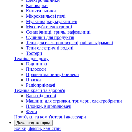
Електрочайники
Кавоварки
Кипятильники
Мікрохвильові печі
Мультиварки, мультипечі
Мясорубки електричні
Сендвічниці, гриль, вафельниці
Сушилки для продуктів
Тени для електроплит, спіралі вольфрамові
Тени електричні водяні
Тостери
Техніка для дому
Годинники
Пилососи
Пральні машини, бойлери
Праски
Радіоприймачі
Техніка краси та здоров'я
Ваги підлогові
Машини для стрижки, тримери, електробритви
Плойки, віпрямлювачі
Фени
Ноутбуки та комп'ютерні аксесуари
Дача, сад та город
Бочки, фляги, каністри