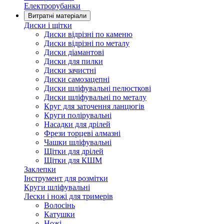
Електрорубанки
Витратні матеріали
Диски і щітки
Диски відрізні по каменю
Диски відрізні по металу
Диски діамантові
Диски для пилки
Диски зачистні
Диски самозацепні
Диски шліфувальні пелюсткові
Диски шліфувальні по металу
Круг для заточення ланцюгів
Круги полірувальні
Насадки для дрілей
Фрези торцеві алмазні
Чашки шліфувальні
Щітки для дрілей
Щітки для КШМ
Заклепки
Інструмент для розмітки
Круги шліфувальні
Лески і ножі для тримерів
Волосінь
Катушки
Ножі