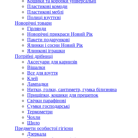
Кошики та коробки універсальні
Пластикові комоди
Пластикові меблі
Полиці взуттєві
Новорічні товари
Гірлянди
Новорічні прикраси Новий Рік
Пакети подарункові
Ялинки і сосни Новий Рік
Ялинкові іграшки
Потрібні дрібниці
Аксесуари для карнизів
Вішалки
Все для взуття
Клей
Лампадки
Нитки, голки, сантиметр, гумка білизняна
Прищіпки, кошики для прещепок
Свічки парафінові
Сумки господарські
Термометри
Чохли
Шило
Предмети особистої гігієни
Дзеркала