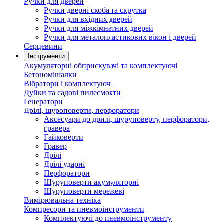
Ручки для дверей
Ручки дверні скоба та скрутка
Ручки для вхідних дверей
Ручки для міжкімнатних дверей
Ручки для металопластикових вікон і дверей
Серцевини
Інструменти
Акумуляторні обприскувачі та комплектуючі
Бетономішалки
Вібратори і комплектуючі
Дуйки та садові пилесмокти
Генератори
Дрілі, шуроповерти, перфоратори
Аксесуари до дрилі, шуруповерту, перфоратори,
гравера
Гайковерти
Гравер
Дрілі
Дрілі ударні
Перфоратори
Шуруповерти акумуляторні
Шуруповерти мережеві
Вимірювальна техніка
Компресори та пневмоінструменти
Комплектуючі до пневмоінструменту