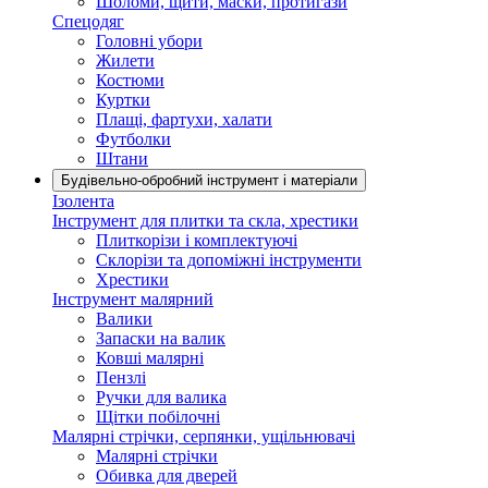
Шоломи, щити, маски, протигази
Спецодяг
Головні убори
Жилети
Костюми
Куртки
Плащі, фартухи, халати
Футболки
Штани
Будівельно-обробний інструмент і матеріали
Ізолента
Інструмент для плитки та скла, хрестики
Плиткорізи і комплектуючі
Склорізи та допоміжні інструменти
Хрестики
Інструмент малярний
Валики
Запаски на валик
Ковші малярні
Пензлі
Ручки для валика
Щітки побілочні
Малярні стрічки, серпянки, ущільнювачі
Малярні стрічки
Обивка для дверей