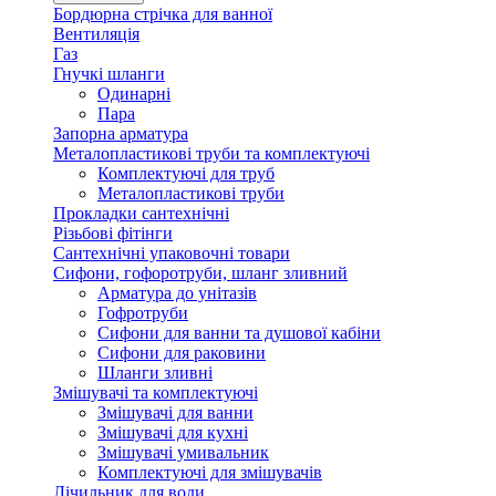
Бордюрна стрічка для ванної
Вентиляція
Газ
Гнучкі шланги
Одинарні
Пара
Запорна арматура
Металопластикові труби та комплектуючі
Комплектуючі для труб
Металопластикові труби
Прокладки сантехнічні
Різьбові фітінги
Сантехнічні упаковочні товари
Сифони, гофоротруби, шланг зливний
Арматура до унітазів
Гофротруби
Сифони для ванни та душової кабіни
Сифони для раковини
Шланги зливні
Змішувачі та комплектуючі
Змішувачі для ванни
Змішувачі для кухні
Змішувачі умивальник
Комплектуючі для змішувачів
Лічильник для води