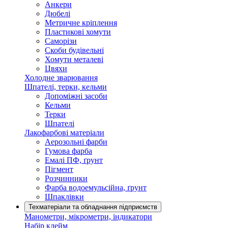
Анкери
Дюбелі
Метричне кріплення
Пластикові хомути
Саморізи
Скоби будівельні
Хомути металеві
Цвяхи
Холодне зварювання
Шпателі, терки, кельми
Допоміжні засоби
Кельми
Терки
Шпателі
Лакофарбові матеріали
Аерозольні фарби
Гумова фарба
Емалі ПФ, ґрунт
Пігмент
Розчинники
Фарба водоемульсійна, ґрунт
Шпаклівки
Техматеріали та обладнання підприємств
Манометри, мікрометри, індикатори
Набір клейм