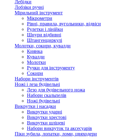
Лебідки
Лобзіки ручні
Мірильний інструмент
Мікрометри
Рівні, правила, вугольники, відвіси
Рулетки і лінійки
Шнури відбивні
Штангенциркулі
Молотки, сокири, кувалди
Киянка
Кувалди
Молотки
Ручки для інструменту
Сокири
Набори інструментів
Ножі і леза будівельні
Лезо для будівельного ножа
Набори скальпелів
Ножі будівельні
Викрутки і насадки
Викрутки ударні
Викрутки хрестові
Викрутки шліцеві
Набори викруток та аксесуарів
Піки зубила, лопатки, ломи, цвяходери