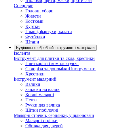
Шоломи, щити, маски, протигази
Спецодяг
Головні убори
Жилети
Костюми
Куртки
Плащі, фартухи, халати
Футболки
Штани
Будівельно-обробний інструмент і матеріали
Ізолента
Інструмент для плитки та скла, хрестики
Плиткорізи і комплектуючі
Склорізи та допоміжні інструменти
Хрестики
Інструмент малярний
Валики
Запаски на валик
Ковші малярні
Пензлі
Ручки для валика
Щітки побілочні
Малярні стрічки, серпянки, ущільнювачі
Малярні стрічки
Обивка для дверей