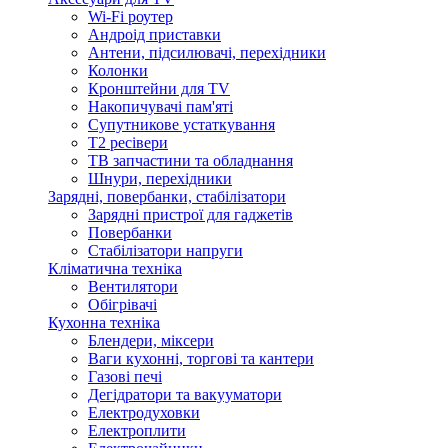
Wi-Fi роутер
Андроід приставки
Антени, підсилювачі, перехідники
Колонки
Кронштейни для TV
Накопичувачі пам'яті
Супутникове устаткування
Т2 ресівери
ТВ запчастини та обладнання
Шнури, перехідники
Зарядні, повербанки, стабілізатори
Зарядні пристрої для гаджетів
Повербанки
Стабілізатори напруги
Кліматична техніка
Вентилятори
Обігрівачі
Кухонна техніка
Блендери, міксери
Ваги кухонні, торгові та кантери
Газові печі
Дегідратори та вакууматори
Електродуховки
Електроплити