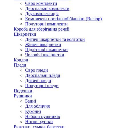
Євро комплекти
Двоспальні комплекти
Доукомплектація
Комплекти постільної білизни (Велюр)
Полуторні комплекти
Короба для зберігання речей
Шкарпетки
Дитячі шкарпетки та колготки
Жіночі шкарпетки
Підліткові шкарпетки
Чоловічі шкарпетки
Ковдри
Пледи
Євро пледи
Двоспальні пледи
Дитячі пледи
Полуторні пледи
Подушки
Рушники
Банні
Для обличчя
Кухонні
Набори рушників
Носові хустки
Рюкзаки, сумки, барсетки