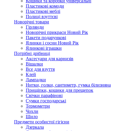
Кошики та коробки універсальні
Пластикові комоди
Пластикові меблі
Полиці взуттєві
Новорічні товари
Гірлянди
Новорічні прикраси Новий Рік
Пакети подарункові
Ялинки і сосни Новий Рік
Ялинкові іграшки
Потрібні дрібниці
Аксесуари для карнизів
Вішалки
Все для взуття
Клей
Лампадки
Нитки, голки, сантиметр, гумка білизняна
Прищіпки, кошики для прещепок
Свічки парафінові
Сумки господарські
Термометри
Чохли
Шило
Предмети особистої гігієни
Дзеркала