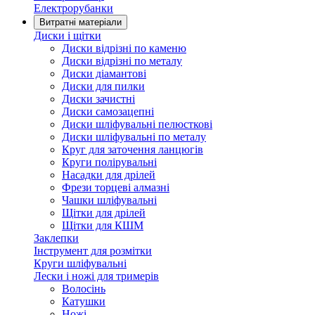
Електрорубанки
Витратні матеріали
Диски і щітки
Диски відрізні по каменю
Диски відрізні по металу
Диски діамантові
Диски для пилки
Диски зачистні
Диски самозацепні
Диски шліфувальні пелюсткові
Диски шліфувальні по металу
Круг для заточення ланцюгів
Круги полірувальні
Насадки для дрілей
Фрези торцеві алмазні
Чашки шліфувальні
Щітки для дрілей
Щітки для КШМ
Заклепки
Інструмент для розмітки
Круги шліфувальні
Лески і ножі для тримерів
Волосінь
Катушки
Ножі