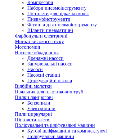
Компресори
Набори пневмоінструменту
Пістолети для підкачки коліс
Пневмоінструменти
Фітинги для пневмоінструменту
Шланги пневматичні
Фарбопульти електричні
Мийки високого тиску
Мотопомпи
Насосне обладнання
Дренажні насоси
Занурювальні насоси
Насоси
Насосні станції
Циркуляційні насоси
Відбійні молотки
Паяльник для пластикових труб
Пилки ланцюгові
Бензопили
Електропили
Пили циркулярні
Пістолети клеєві
Полірувальні та шліфувальні машини
Кутові шліфмашини та комплектуючі
Полірувальні машини