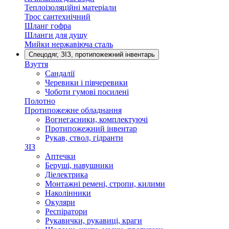
Теплоізоляційні матеріали
Трос сантехнічний
Шланг гофра
Шланги для душу
Мийки нержавіюча сталь
Спецодяг, ЗІЗ, протипожежний інвентарь
Взуття
Сандалії
Черевики і півчеревики
Чоботи гумові посилені
Полотно
Протипожежне обладнання
Вогнегасники, комплектуючі
Протипожежний інвентар
Рукав, ствол, гідранти
ЗІЗ
Аптечки
Беруші, навушники
Діелектрика
Монтажні ремені, стропи, килими
Наколінники
Окуляри
Респіратори
Рукавички, рукавиці, краги