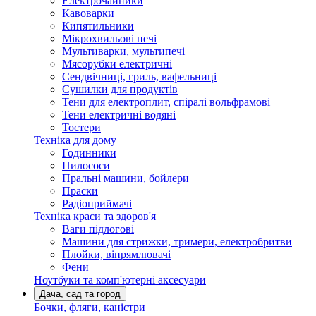
Електрочайники
Кавоварки
Кипятильники
Мікрохвильові печі
Мультиварки, мультипечі
Мясорубки електричні
Сендвічниці, гриль, вафельниці
Сушилки для продуктів
Тени для електроплит, спіралі вольфрамові
Тени електричні водяні
Тостери
Техніка для дому
Годинники
Пилососи
Пральні машини, бойлери
Праски
Радіоприймачі
Техніка краси та здоров'я
Ваги підлогові
Машини для стрижки, тримери, електробритви
Плойки, віпрямлювачі
Фени
Ноутбуки та комп'ютерні аксесуари
Дача, сад та город
Бочки, фляги, каністри