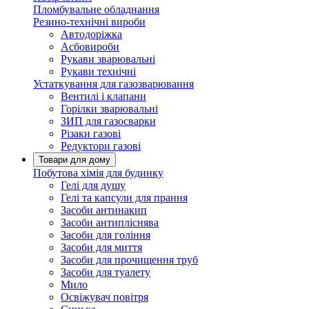
Пломбувальне обладнання
Резино-технічні вироби
Автодоріжка
Асбовироби
Рукави зварювальні
Рукави технічні
Устаткування для газозварювання
Вентилі і клапани
Горілки зварювальні
ЗИП для газосварки
Різаки газові
Редуктори газові
Товари для дому
Побутова хімія для будинку
Гелі для душу
Гелі та капсули для прання
Засоби антинакип
Засоби антипліснява
Засоби для гоління
Засоби для миття
Засоби для прочищення труб
Засоби для туалету
Мило
Освіжувач повітря