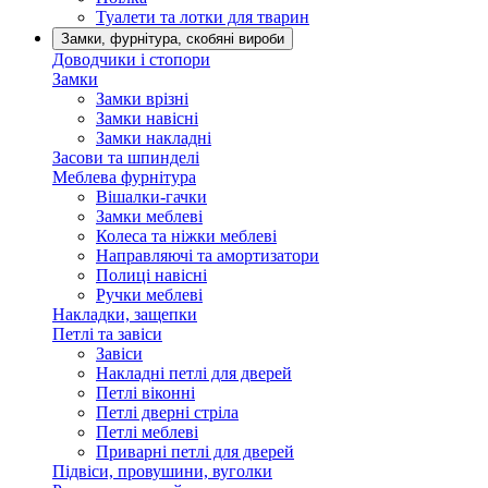
Туалети та лотки для тварин
Замки, фурнітура, скобяні вироби
Доводчики і стопори
Замки
Замки врізні
Замки навісні
Замки накладні
Засови та шпинделі
Меблева фурнітура
Вішалки-гачки
Замки меблеві
Колеса та ніжки меблеві
Направляючі та амортизатори
Полиці навісні
Ручки меблеві
Накладки, защепки
Петлі та завіси
Завіси
Накладні петлі для дверей
Петлі віконні
Петлі дверні стріла
Петлі меблеві
Приварні петлі для дверей
Підвіси, провушини, вуголки