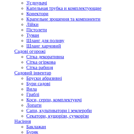
З'єднувачі
Капельная трубка и комплектующие
Конектори
Крапельне зрошення та компоненти
Лійки
Пістолети
Туман
Шланг для поливу
Шланг харчовий
Садові огорожі
Сітка декоративна
Сітка огіркова
Сітка рабиця
Садовий інвентар
Бруски абразивні
Бури садові
Вила
Граблі
Коси, серпи, комплектуючі
Лопати
Сапи, культиватори і землероби
Секатори, кущорізи, сучкорізи
Насіння
Баклажан
Буряк