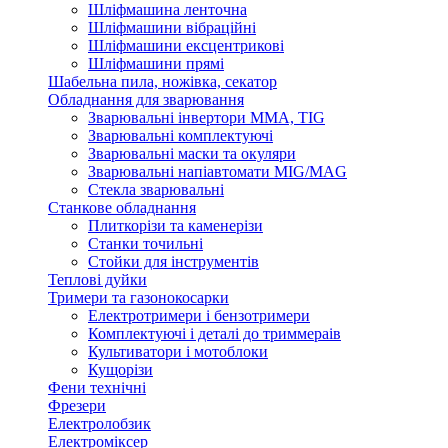
Шліфмашина ленточна
Шліфмашини вібраційні
Шліфмашини ексцентрикові
Шліфмашини прямі
Шабельна пила, ножівка, секатор
Обладнання для зварювання
Зварювальні інвертори ММА, TIG
Зварювальні комплектуючі
Зварювальні маски та окуляри
Зварювальні напіавтомати MIG/MAG
Стекла зварювальні
Станкове обладнання
Плиткорізи та каменерізи
Станки точильні
Стойки для інструментів
Теплові дуйки
Тримери та газонокосарки
Електротримери і бензотримери
Комплектуючі і деталі до триммераів
Культиватори і мотоблоки
Кущорізи
Фени технічні
Фрезери
Електролобзик
Електроміксер