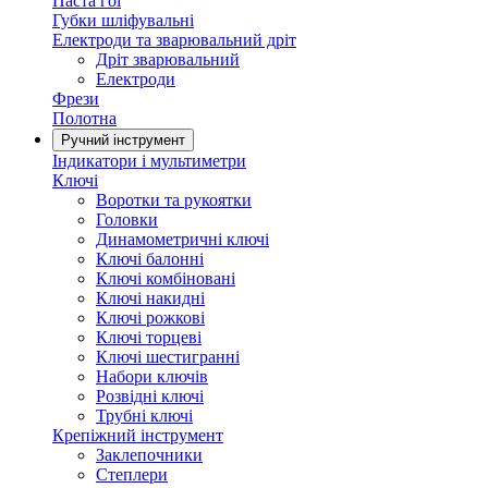
Паста гоі
Губки шліфувальні
Електроди та зварювальний дріт
Дріт зварювальний
Електроди
Фрези
Полотна
Ручний інструмент
Індикатори і мультиметри
Ключі
Воротки та рукоятки
Головки
Динамометричні ключі
Ключі балонні
Ключі комбіновані
Ключі накидні
Ключі рожкові
Ключі торцеві
Ключі шестигранні
Набори ключів
Розвідні ключі
Трубні ключі
Крепіжний інструмент
Заклепочники
Степлери