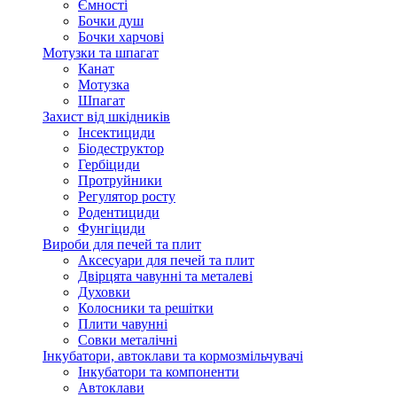
Ємності
Бочки душ
Бочки харчові
Мотузки та шпагат
Канат
Мотузка
Шпагат
Захист від шкідників
Інсектициди
Біодеструктор
Гербіциди
Протруйники
Регулятор росту
Родентициди
Фунгіциди
Вироби для печей та плит
Аксесуари для печей та плит
Двірцята чавунні та металеві
Духовки
Колосники та решітки
Плити чавунні
Совки металічні
Інкубатори, автоклави та кормозмільчувачі
Інкубатори та компоненти
Автоклави