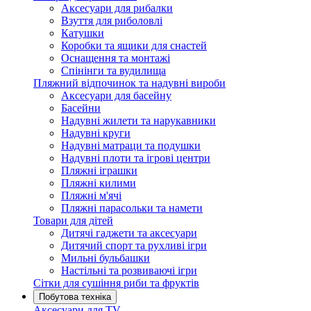
Аксесуари для рибалки
Взуття для риболовлі
Катушки
Коробки та ящики для снастей
Оснащення та монтажі
Спінінги та вудилища
Пляжний відпочинок та надувні вироби
Аксесуари для басейну
Басейни
Надувні жилети та нарукавники
Надувні круги
Надувні матраци та подушки
Надувні плоти та ігрові центри
Пляжні іграшки
Пляжні килими
Пляжні м'ячі
Пляжні парасольки та намети
Товари для дітей
Дитячі гаджети та аксесуари
Дитячий спорт та рухливі ігри
Мильні бульбашки
Настільні та розвиваючі ігри
Сітки для сушіння риби та фруктів
Побутова техніка
Аксесуари для TV