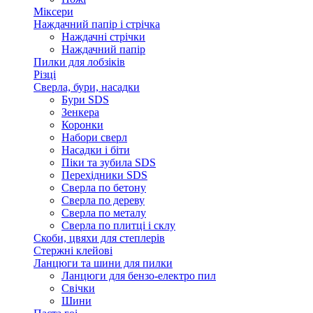
Міксери
Наждачний папір і стрічка
Наждачні стрічки
Наждачний папір
Пилки для лобзіків
Різці
Сверла, бури, насадки
Бури SDS
Зенкера
Коронки
Набори сверл
Насадки і біти
Піки та зубила SDS
Перехідники SDS
Сверла по бетону
Сверла по дереву
Сверла по металу
Сверла по плитці і склу
Скоби, цвяхи для степлерів
Стержні клейові
Ланцюги та шини для пилки
Ланцюги для бензо-електро пил
Свічки
Шини