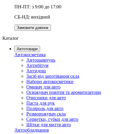
ПН-ПТ: з 9:00 до 17:00
СБ-НД: вихідний
Замовити дзвінок
Каталог
Автотовари
Автокосметика
Автошампунь
Антибітум
Антидощ
Засіб від запотівання скла
Набори автокосметики
Омивач для авто
Освіжувач повітря та ароматизатори
Очисники для авто
Паста для рук
Поліроль для авто
Розморожувач скла
Серветки, губки для авто
Щітки для миття авто
Автообладнання