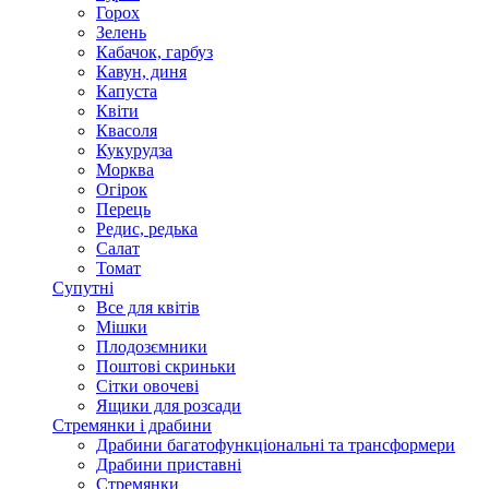
Горох
Зелень
Кабачок, гарбуз
Кавун, диня
Капуста
Квіти
Квасоля
Кукурудза
Морква
Огірок
Перець
Редис, редька
Салат
Томат
Супутні
Все для квітів
Мішки
Плодозємники
Поштові скриньки
Сітки овочеві
Ящики для розсади
Стремянки і драбини
Драбини багатофункціональні та трансформери
Драбини приставні
Стремянки