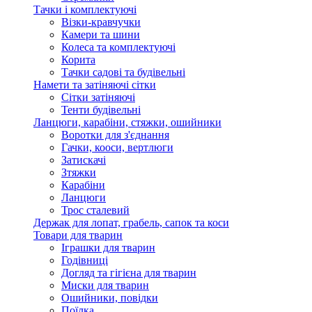
Тачки і комплектуючі
Візки-кравчучки
Камери та шини
Колеса та комплектуючі
Корита
Тачки садові та будівельні
Намети та затіняючі сітки
Сітки затіняючі
Тенти будівельні
Ланцюги, карабіни, стяжки, ошийники
Воротки для з'єднання
Гачки, кооси, вертлюги
Затискачі
Зтяжки
Карабіни
Ланцюги
Трос сталевий
Держак для лопат, грабель, сапок та коси
Товари для тварин
Іграшки для тварин
Годівниці
Догляд та гігієна для тварин
Миски для тварин
Ошийники, повідки
Поїлка