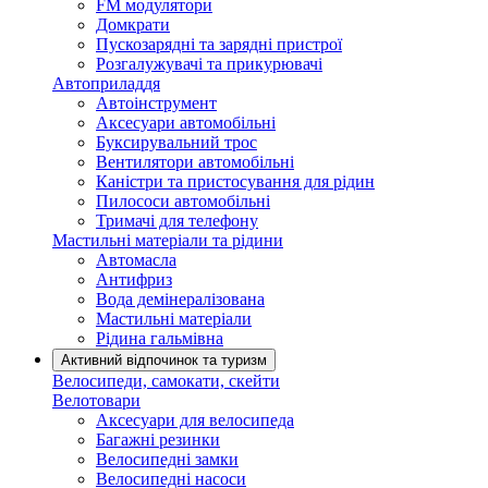
FM модулятори
Домкрати
Пускозарядні та зарядні пристрої
Розгалужувачі та прикурювачі
Автоприладдя
Автоінструмент
Аксесуари автомобільні
Буксирувальний трос
Вентилятори автомобільні
Каністри та пристосування для рідин
Пилососи автомобільні
Тримачі для телефону
Мастильні матеріали та рідини
Автомасла
Антифриз
Вода демінералізована
Мастильні матеріали
Рідина гальмівна
Активний відпочинок та туризм
Велосипеди, самокати, скейти
Велотовари
Аксесуари для велосипеда
Багажні резинки
Велосипедні замки
Велосипедні насоси