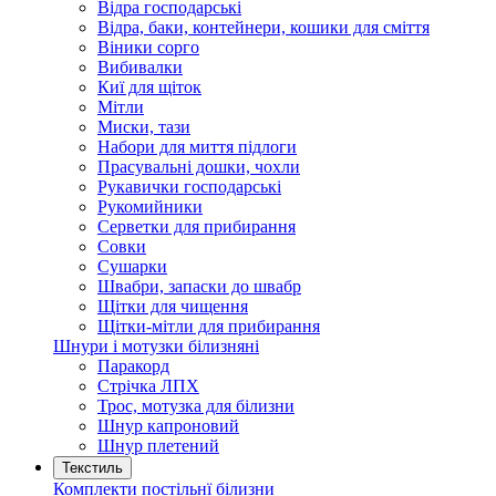
Відра господарські
Відра, баки, контейнери, кошики для сміття
Віники сорго
Вибивалки
Киї для щіток
Мітли
Миски, тази
Набори для миття підлоги
Прасувальні дошки, чохли
Рукавички господарські
Рукомийники
Серветки для прибирання
Совки
Сушарки
Швабри, запаски до швабр
Щітки для чищення
Щітки-мітли для прибирання
Шнури і мотузки білизняні
Паракорд
Стрічка ЛПХ
Трос, мотузка для білизни
Шнур капроновий
Шнур плетений
Текстиль
Комплекти постільнї білизни