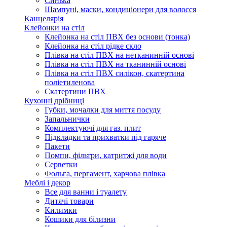
Синька
Шампуні, маски, кондиціонери для волосся
Канцелярія
Клейонки на стіл
Клейонка на стіл ПВХ без основи (тонка)
Клейонка на стіл рідке скло
Плівка на стіл ПВХ на нетканинній основі
Плівка на стіл ПВХ на тканинній основі
Плівка на стіл ПВХ силікон, скатертина
поліетиленова
Скатертини ПВХ
Кухонні дрібниці
Губки, мочалки для миття посуду
Запальнички
Комплектуючі для газ. плит
Підкладки та прихватки під гаряче
Пакети
Помпи, фільтри, катритжі для води
Серветки
Фольга, пергамент, харчова плівка
Меблі і декор
Все для ванни і туалету
Дитячі товари
Килимки
Кошики для білизни