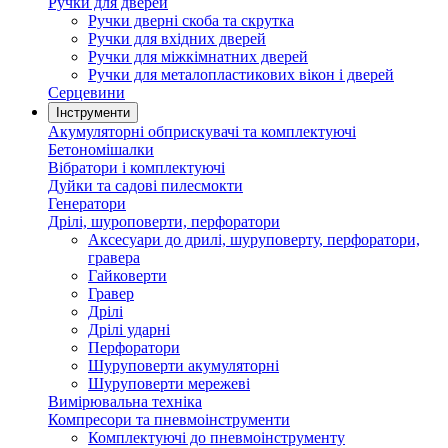
Ручки для дверей
Ручки дверні скоба та скрутка
Ручки для вхідних дверей
Ручки для міжкімнатних дверей
Ручки для металопластикових вікон і дверей
Серцевини
Інструменти
Акумуляторні обприскувачі та комплектуючі
Бетономішалки
Вібратори і комплектуючі
Дуйки та садові пилесмокти
Генератори
Дрілі, шуроповерти, перфоратори
Аксесуари до дрилі, шуруповерту, перфоратори,
гравера
Гайковерти
Гравер
Дрілі
Дрілі ударні
Перфоратори
Шуруповерти акумуляторні
Шуруповерти мережеві
Вимірювальна техніка
Компресори та пневмоінструменти
Комплектуючі до пневмоінструменту