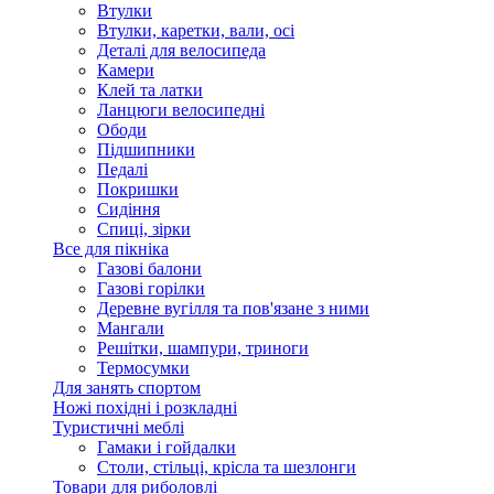
Втулки
Втулки, каретки, вали, осі
Деталі для велосипеда
Камери
Клей та латки
Ланцюги велосипедні
Ободи
Підшипники
Педалі
Покришки
Сидіння
Спиці, зірки
Все для пікніка
Газові балони
Газові горілки
Деревне вугілля та пов'язане з ними
Мангали
Решітки, шампури, триноги
Термосумки
Для занять спортом
Ножі похідні і розкладні
Туристичні меблі
Гамаки і гойдалки
Столи, стільці, крісла та шезлонги
Товари для риболовлі