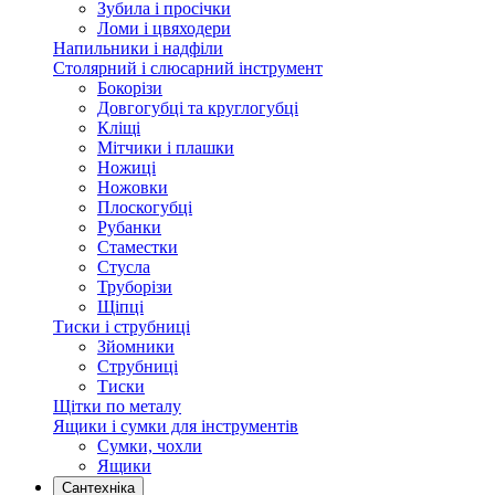
Зубила і просічки
Ломи і цвяходери
Напильники і надфіли
Столярний і слюсарний інструмент
Бокорізи
Довгогубці та круглогубці
Кліщі
Мітчики і плашки
Ножиці
Ножовки
Плоскогубці
Рубанки
Стаместки
Стусла
Труборізи
Щіпці
Тиски і струбниці
Зйомники
Струбниці
Тиски
Щітки по металу
Ящики і сумки для інструментів
Сумки, чохли
Ящики
Сантехніка