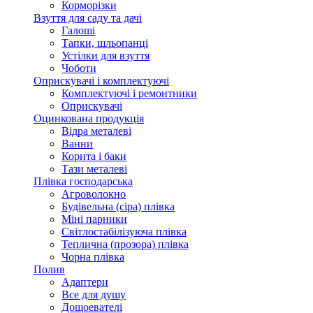
Корморізки
Взуття для саду та дачі
Галоші
Тапки, шльопанці
Устілки для взуття
Чоботи
Оприскувачі і комплектуючі
Комплектуючі і ремонтники
Оприскувачі
Оцинкована продукція
Відра металеві
Ванни
Корита і баки
Тази металеві
Плівка господарська
Агроволокно
Будівельна (сіра) плівка
Міні парники
Світлостабілізуюча плівка
Теплична (прозора) плівка
Чорна плівка
Полив
Адаптери
Все для душу
Дощоевателі