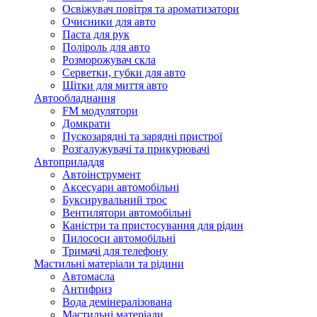
Освіжувач повітря та ароматизатори
Очисники для авто
Паста для рук
Поліроль для авто
Розморожувач скла
Серветки, губки для авто
Щітки для миття авто
Автообладнання
FM модулятори
Домкрати
Пускозарядні та зарядні пристрої
Розгалужувачі та прикурювачі
Автоприладдя
Автоінструмент
Аксесуари автомобільні
Буксирувальний трос
Вентилятори автомобільні
Каністри та пристосування для рідин
Пилососи автомобільні
Тримачі для телефону
Мастильні матеріали та рідини
Автомасла
Антифриз
Вода демінералізована
Мастильні матеріали