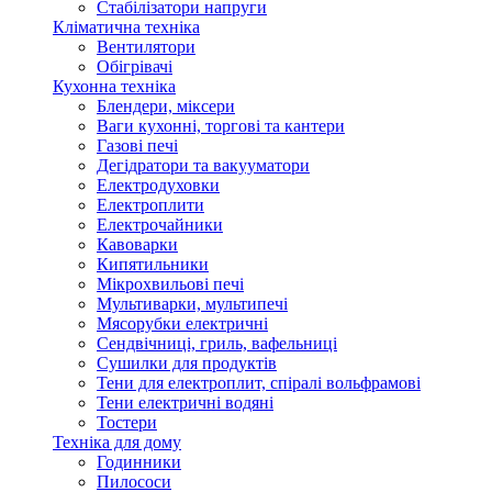
Стабілізатори напруги
Кліматична техніка
Вентилятори
Обігрівачі
Кухонна техніка
Блендери, міксери
Ваги кухонні, торгові та кантери
Газові печі
Дегідратори та вакууматори
Електродуховки
Електроплити
Електрочайники
Кавоварки
Кипятильники
Мікрохвильові печі
Мультиварки, мультипечі
Мясорубки електричні
Сендвічниці, гриль, вафельниці
Сушилки для продуктів
Тени для електроплит, спіралі вольфрамові
Тени електричні водяні
Тостери
Техніка для дому
Годинники
Пилососи