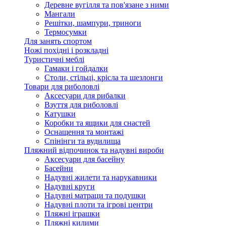
Деревне вугілля та пов'язане з ними
Мангали
Решітки, шампури, триноги
Термосумки
Для занять спортом
Ножі похідні і розкладні
Туристичні меблі
Гамаки і гойдалки
Столи, стільці, крісла та шезлонги
Товари для риболовлі
Аксесуари для рибалки
Взуття для риболовлі
Катушки
Коробки та ящики для снастей
Оснащення та монтажі
Спінінги та вудилища
Пляжний відпочинок та надувні вироби
Аксесуари для басейну
Басейни
Надувні жилети та нарукавники
Надувні круги
Надувні матраци та подушки
Надувні плоти та ігрові центри
Пляжні іграшки
Пляжні килими