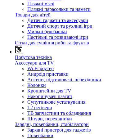
Пляжні м'ячі
Пляжні парасольки та намети
Товари для дітей
Дитячі гаджети та аксесуари
Дитячий спорт та рухливі ігри
Мильні бульбашки
Настільні та розвиваючі ігри
Сітки для сушіння риби та фруктів
Побутова техніка
Аксесуари для TV
Wi-Fi роутер
Андроід приставки
Антени, підсилювачі, перехідники
Колонки
Кронштейни для TV
Накопичувачі пам'яті
Супутникове устаткування
Т2 ресівери
ТВ запчастини та обладнання
Шнури, перехідники
Зарядні, повербанки, стабілізатори
Зарядні пристрої для гаджетів
Повербанки