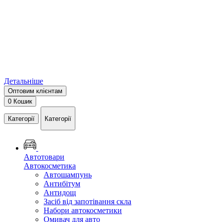
Детальніше
Оптовим клієнтам
0
Кошик
Категорії
Категорії
Автотовари
Автокосметика
Автошампунь
Антибітум
Антидощ
Засіб від запотівання скла
Набори автокосметики
Омивач для авто