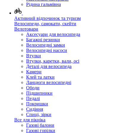
Рідина гальмівна
Активний відпочинок та туризм
Велосипеди, самокати, скейти
Велотовари
Аксесуари для велосипеда
Багажні резинки
Велосипедні замки
Велосипедні насоси
Втулки
Втулки, каретки, вали, осі
Деталі для велосипеда
Камери
Клей та латки
Ланцюги велосипедні
Ободи
Підшипники
Педалі
Покришки
Сидіння
Спиці, зірки
Все для пікніка
Газові балони
Газові горілки