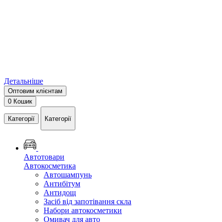
Детальніше
Оптовим клієнтам
0
Кошик
Категорії
Категорії
Автотовари
Автокосметика
Автошампунь
Антибітум
Антидощ
Засіб від запотівання скла
Набори автокосметики
Омивач для авто