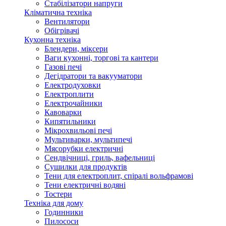
Стабілізатори напруги
Кліматична техніка
Вентилятори
Обігрівачі
Кухонна техніка
Блендери, міксери
Ваги кухонні, торгові та кантери
Газові печі
Дегідратори та вакууматори
Електродуховки
Електроплити
Електрочайники
Кавоварки
Кипятильники
Мікрохвильові печі
Мультиварки, мультипечі
Мясорубки електричні
Сендвічниці, гриль, вафельниці
Сушилки для продуктів
Тени для електроплит, спіралі вольфрамові
Тени електричні водяні
Тостери
Техніка для дому
Годинники
Пилососи