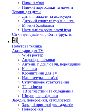
Пляжні м'ячі
Пляжні парасольки та намети
Товари для дітей
Дитячі гаджети та аксесуари
Дитячий спорт та рухливі ігри
Мильні бульбашки
Настільні та розвиваючі ігри
Сітки для сушіння риби та фруктів
Побутова техніка
Аксесуари для TV
Wi-Fi роутер
Андроід приставки
Антени, підсилювачі, перехідники
Колонки
Кронштейни для TV
Накопичувачі пам'яті
Супутникове устаткування
Т2 ресівери
ТВ запчастини та обладнання
Шнури, перехідники
Зарядні, повербанки, стабілізатори
Зарядні пристрої для гаджетів
Повербанки