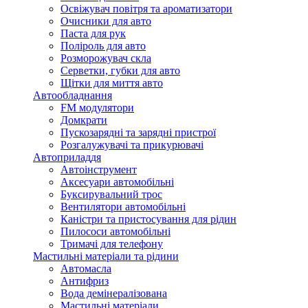
Освіжувач повітря та ароматизатори
Очисники для авто
Паста для рук
Поліроль для авто
Розморожувач скла
Серветки, губки для авто
Щітки для миття авто
Автообладнання
FM модулятори
Домкрати
Пускозарядні та зарядні пристрої
Розгалужувачі та прикурювачі
Автоприладдя
Автоінструмент
Аксесуари автомобільні
Буксирувальний трос
Вентилятори автомобільні
Каністри та пристосування для рідин
Пилососи автомобільні
Тримачі для телефону
Мастильні матеріали та рідини
Автомасла
Антифриз
Вода демінералізована
Мастильні матеріали