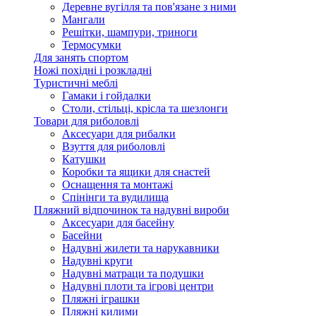
Деревне вугілля та пов'язане з ними
Мангали
Решітки, шампури, триноги
Термосумки
Для занять спортом
Ножі похідні і розкладні
Туристичні меблі
Гамаки і гойдалки
Столи, стільці, крісла та шезлонги
Товари для риболовлі
Аксесуари для рибалки
Взуття для риболовлі
Катушки
Коробки та ящики для снастей
Оснащення та монтажі
Спінінги та вудилища
Пляжний відпочинок та надувні вироби
Аксесуари для басейну
Басейни
Надувні жилети та нарукавники
Надувні круги
Надувні матраци та подушки
Надувні плоти та ігрові центри
Пляжні іграшки
Пляжні килими