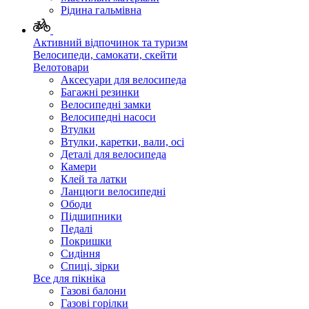
Рідина гальмівна
Активний відпочинок та туризм
Велосипеди, самокати, скейти
Велотовари
Аксесуари для велосипеда
Багажні резинки
Велосипедні замки
Велосипедні насоси
Втулки
Втулки, каретки, вали, осі
Деталі для велосипеда
Камери
Клей та латки
Ланцюги велосипедні
Ободи
Підшипники
Педалі
Покришки
Сидіння
Спиці, зірки
Все для пікніка
Газові балони
Газові горілки