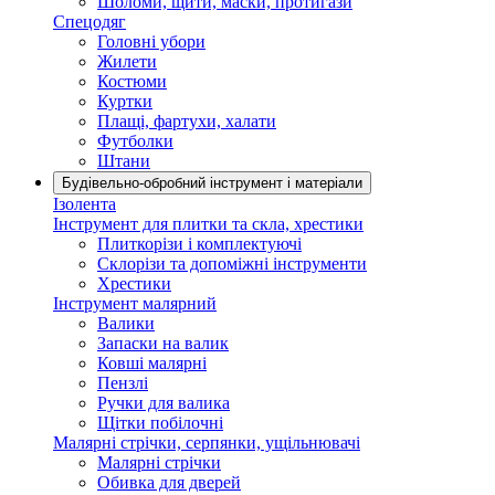
Шоломи, щити, маски, протигази
Спецодяг
Головні убори
Жилети
Костюми
Куртки
Плащі, фартухи, халати
Футболки
Штани
Будівельно-обробний інструмент і матеріали
Ізолента
Інструмент для плитки та скла, хрестики
Плиткорізи і комплектуючі
Склорізи та допоміжні інструменти
Хрестики
Інструмент малярний
Валики
Запаски на валик
Ковші малярні
Пензлі
Ручки для валика
Щітки побілочні
Малярні стрічки, серпянки, ущільнювачі
Малярні стрічки
Обивка для дверей