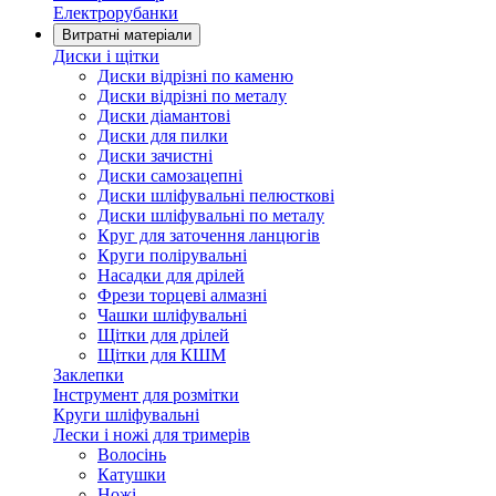
Електрорубанки
Витратні матеріали
Диски і щітки
Диски відрізні по каменю
Диски відрізні по металу
Диски діамантові
Диски для пилки
Диски зачистні
Диски самозацепні
Диски шліфувальні пелюсткові
Диски шліфувальні по металу
Круг для заточення ланцюгів
Круги полірувальні
Насадки для дрілей
Фрези торцеві алмазні
Чашки шліфувальні
Щітки для дрілей
Щітки для КШМ
Заклепки
Інструмент для розмітки
Круги шліфувальні
Лески і ножі для тримерів
Волосінь
Катушки
Ножі