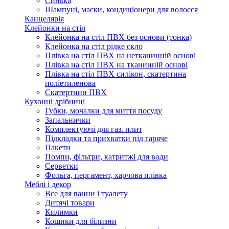
Синька
Шампуні, маски, кондиціонери для волосся
Канцелярія
Клейонки на стіл
Клейонка на стіл ПВХ без основи (тонка)
Клейонка на стіл рідке скло
Плівка на стіл ПВХ на нетканинній основі
Плівка на стіл ПВХ на тканинній основі
Плівка на стіл ПВХ силікон, скатертина
поліетиленова
Скатертини ПВХ
Кухонні дрібниці
Губки, мочалки для миття посуду
Запальнички
Комплектуючі для газ. плит
Підкладки та прихватки під гаряче
Пакети
Помпи, фільтри, катритжі для води
Серветки
Фольга, пергамент, харчова плівка
Меблі і декор
Все для ванни і туалету
Дитячі товари
Килимки
Кошики для білизни