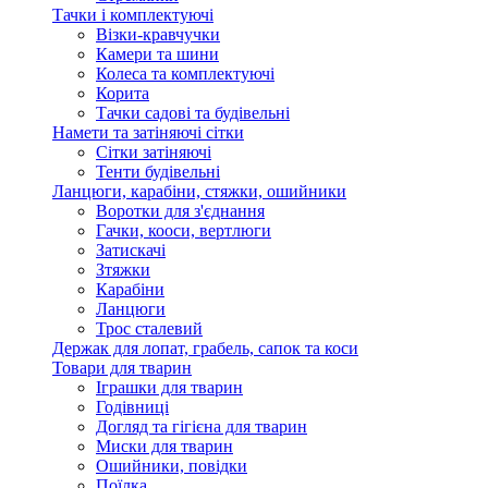
Тачки і комплектуючі
Візки-кравчучки
Камери та шини
Колеса та комплектуючі
Корита
Тачки садові та будівельні
Намети та затіняючі сітки
Сітки затіняючі
Тенти будівельні
Ланцюги, карабіни, стяжки, ошийники
Воротки для з'єднання
Гачки, кооси, вертлюги
Затискачі
Зтяжки
Карабіни
Ланцюги
Трос сталевий
Держак для лопат, грабель, сапок та коси
Товари для тварин
Іграшки для тварин
Годівниці
Догляд та гігієна для тварин
Миски для тварин
Ошийники, повідки
Поїлка