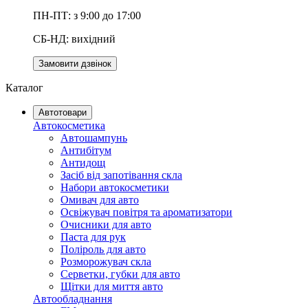
ПН-ПТ: з 9:00 до 17:00
СБ-НД: вихідний
Замовити дзвінок
Каталог
Автотовари
Автокосметика
Автошампунь
Антибітум
Антидощ
Засіб від запотівання скла
Набори автокосметики
Омивач для авто
Освіжувач повітря та ароматизатори
Очисники для авто
Паста для рук
Поліроль для авто
Розморожувач скла
Серветки, губки для авто
Щітки для миття авто
Автообладнання