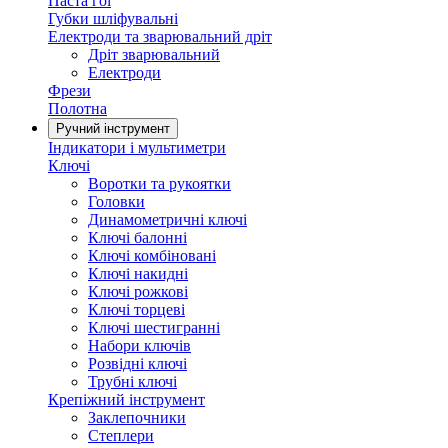
Паста гоі
Губки шліфувальні
Електроди та зварювальний дріт
Дріт зварювальний
Електроди
Фрези
Полотна
Ручний інструмент
Індикатори і мультиметри
Ключі
Воротки та рукоятки
Головки
Динамометричні ключі
Ключі балонні
Ключі комбіновані
Ключі накидні
Ключі рожкові
Ключі торцеві
Ключі шестигранні
Набори ключів
Розвідні ключі
Трубні ключі
Крепіжний інструмент
Заклепочники
Степлери