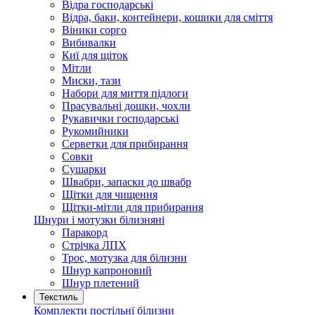
Відра господарські
Відра, баки, контейнери, кошики для сміття
Віники сорго
Вибивалки
Киї для щіток
Мітли
Миски, тази
Набори для миття підлоги
Прасувальні дошки, чохли
Рукавички господарські
Рукомийники
Серветки для прибирання
Совки
Сушарки
Швабри, запаски до швабр
Щітки для чищення
Щітки-мітли для прибирання
Шнури і мотузки білизняні
Паракорд
Стрічка ЛПХ
Трос, мотузка для білизни
Шнур капроновий
Шнур плетений
Текстиль
Комплекти постільнї білизни