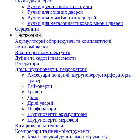
Ручки для дверей
Ручки дверні скоба та скрутка
Ручки для вхідних дверей
Ручки для міжкімнатних дверей
Ручки для металопластикових вікон і дверей
Серцевини
Інструменти
Акумуляторні обприскувачі та комплектуючі
Бетономішалки
Вібратори і комплектуючі
Дуйки та садові пилесмокти
Генератори
Дрілі, шуроповерти, перфоратори
Аксесуари до дрилі, шуруповерту, перфоратори,
гравера
Гайковерти
Гравер
Дрілі
Дрілі ударні
Перфоратори
Шуруповерти акумуляторні
Шуруповерти мережеві
Вимірювальна техніка
Компресори та пневмоінструменти
Комплектуючі до пневмоінструменту