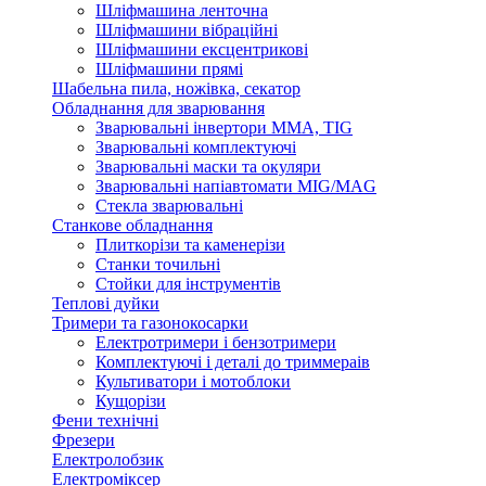
Шліфмашина ленточна
Шліфмашини вібраційні
Шліфмашини ексцентрикові
Шліфмашини прямі
Шабельна пила, ножівка, секатор
Обладнання для зварювання
Зварювальні інвертори ММА, TIG
Зварювальні комплектуючі
Зварювальні маски та окуляри
Зварювальні напіавтомати MIG/MAG
Стекла зварювальні
Станкове обладнання
Плиткорізи та каменерізи
Станки точильні
Стойки для інструментів
Теплові дуйки
Тримери та газонокосарки
Електротримери і бензотримери
Комплектуючі і деталі до триммераів
Культиватори і мотоблоки
Кущорізи
Фени технічні
Фрезери
Електролобзик
Електроміксер