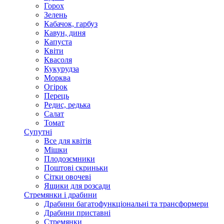
Горох
Зелень
Кабачок, гарбуз
Кавун, диня
Капуста
Квіти
Квасоля
Кукурудза
Морква
Огірок
Перець
Редис, редька
Салат
Томат
Супутні
Все для квітів
Мішки
Плодозємники
Поштові скриньки
Сітки овочеві
Ящики для розсади
Стремянки і драбини
Драбини багатофункціональні та трансформери
Драбини приставні
Стремянки