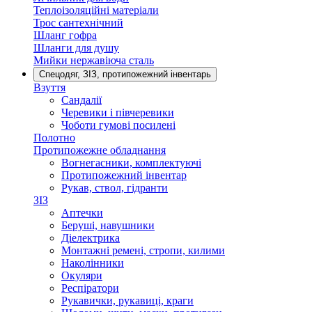
Теплоізоляційні матеріали
Трос сантехнічний
Шланг гофра
Шланги для душу
Мийки нержавіюча сталь
Спецодяг, ЗІЗ, протипожежний інвентарь
Взуття
Сандалії
Черевики і півчеревики
Чоботи гумові посилені
Полотно
Протипожежне обладнання
Вогнегасники, комплектуючі
Протипожежний інвентар
Рукав, ствол, гідранти
ЗІЗ
Аптечки
Беруші, навушники
Діелектрика
Монтажні ремені, стропи, килими
Наколінники
Окуляри
Респіратори
Рукавички, рукавиці, краги