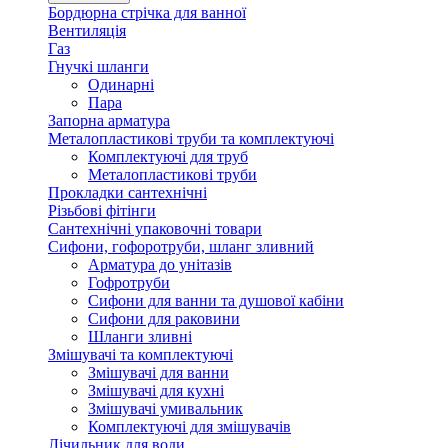
Бордюрна стрічка для ванної
Вентиляція
Газ
Гнучкі шланги
Одинарні
Пара
Запорна арматура
Металопластикові труби та комплектуючі
Комплектуючі для труб
Металопластикові труби
Прокладки сантехнічні
Різьбові фітінги
Сантехнічні упаковочні товари
Сифони, гофоротруби, шланг зливний
Арматура до унітазів
Гофротруби
Сифони для ванни та душової кабіни
Сифони для раковини
Шланги зливні
Змішувачі та комплектуючі
Змішувачі для ванни
Змішувачі для кухні
Змішувачі умивальник
Комплектуючі для змішувачів
Лічильник для води