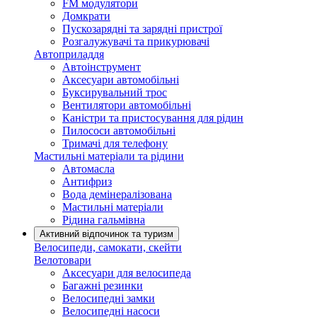
FM модулятори
Домкрати
Пускозарядні та зарядні пристрої
Розгалужувачі та прикурювачі
Автоприладдя
Автоінструмент
Аксесуари автомобільні
Буксирувальний трос
Вентилятори автомобільні
Каністри та пристосування для рідин
Пилососи автомобільні
Тримачі для телефону
Мастильні матеріали та рідини
Автомасла
Антифриз
Вода демінералізована
Мастильні матеріали
Рідина гальмівна
Активний відпочинок та туризм
Велосипеди, самокати, скейти
Велотовари
Аксесуари для велосипеда
Багажні резинки
Велосипедні замки
Велосипедні насоси