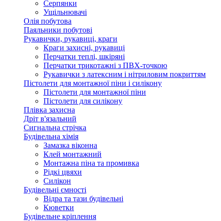
Серпянки
Ущільнювачі
Олія побутова
Паяльники побутові
Рукавички, рукавиці, краги
Краги захисні, рукавиці
Перчатки теплі, шкіряні
Перчатки трикотажні з ПВХ-точкою
Рукавички з латексним і нітриловим покриттям
Пістолети для монтажної піни і силікону
Пістолети для монтажної піни
Пістолети для силікону
Плівка захисна
Дріт в'язальний
Сигнальна стрічка
Будівельна хімія
Замазка віконна
Клей монтажний
Монтажна піна та промивка
Рідкі цвяхи
Силікон
Будівельні ємності
Відра та тази будівельні
Кюветки
Будівельне кріплення