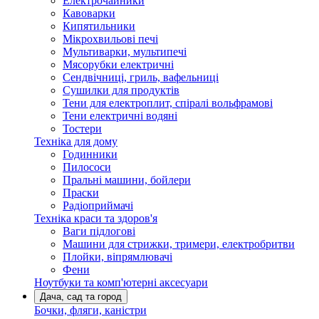
Електрочайники
Кавоварки
Кипятильники
Мікрохвильові печі
Мультиварки, мультипечі
Мясорубки електричні
Сендвічниці, гриль, вафельниці
Сушилки для продуктів
Тени для електроплит, спіралі вольфрамові
Тени електричні водяні
Тостери
Техніка для дому
Годинники
Пилососи
Пральні машини, бойлери
Праски
Радіоприймачі
Техніка краси та здоров'я
Ваги підлогові
Машини для стрижки, тримери, електробритви
Плойки, віпрямлювачі
Фени
Ноутбуки та комп'ютерні аксесуари
Дача, сад та город
Бочки, фляги, каністри