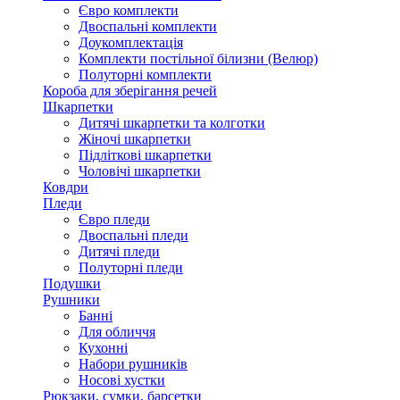
Євро комплекти
Двоспальні комплекти
Доукомплектація
Комплекти постільної білизни (Велюр)
Полуторні комплекти
Короба для зберігання речей
Шкарпетки
Дитячі шкарпетки та колготки
Жіночі шкарпетки
Підліткові шкарпетки
Чоловічі шкарпетки
Ковдри
Пледи
Євро пледи
Двоспальні пледи
Дитячі пледи
Полуторні пледи
Подушки
Рушники
Банні
Для обличчя
Кухонні
Набори рушників
Носові хустки
Рюкзаки, сумки, барсетки