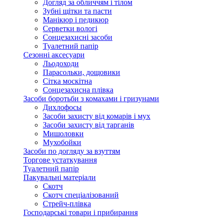
Догляд за обличчям і тілом
Зубні щітки та пасти
Манікюр і педикюр
Серветки вологі
Сонцезахисні засоби
Туалетний папір
Сезонні аксесуари
Льодоходи
Парасольки, дощовики
Сітка москітна
Сонцезахисна плівка
Засоби боротьби з комахами і гризунами
Дихлофосы
Засоби захисту від комарів і мух
Засоби захисту від тарганів
Мишоловки
Мухобойки
Засоби по догляду за взуттям
Торгове устаткування
Туалетний папір
Пакувальні матеріали
Скотч
Скотч спеціалізований
Стрейч-плівка
Господарські товари і прибирання