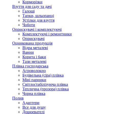
Корморізки
Взуття для саду та дачі
Галоші
Тапки, шльопанці
Устілки для взуття
Чоботи
Оприскувачі і комплектуючі
Комплектуючі і ремонтники
Оприскувачі
Оцинкована продукція
Відра металеві
Ванни
Корита і баки
Тази металеві
Плівка господарська
Агроволокно
Будівельна (сіра) плівка
Міні парники
Світлостабілізуюча плівка
Теплична (прозора) плівка
Чорна плівка
Полив
Адаптери
Все для душу
Дощоевателі