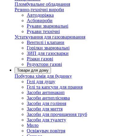
Пломбувальне обладнання
Резино-технічні вироби
Автодоріжка
Асбовироби
Рукави зварювальні
Рукави технічні
Устаткування для газозварювання
Вентилі і клапани
Горілки зварювальні
ЗИП для газосварки
Різаки газові
Редуктори газові
Товари для дому
Побутова хімія для будинку
Гелі для душу
Гелі та капсули для прання
Засоби антинакип
Засоби антипліснява
Засоби для гоління
Засоби для миття
Засоби для прочищення труб
Засоби для туалету
Мило
Освіжувач повітря