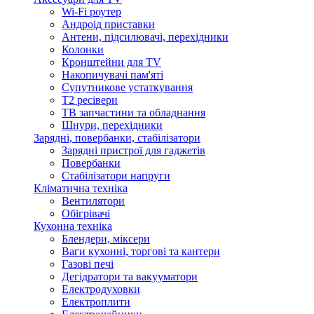
Wi-Fi роутер
Андроід приставки
Антени, підсилювачі, перехідники
Колонки
Кронштейни для TV
Накопичувачі пам'яті
Супутникове устаткування
Т2 ресівери
ТВ запчастини та обладнання
Шнури, перехідники
Зарядні, повербанки, стабілізатори
Зарядні пристрої для гаджетів
Повербанки
Стабілізатори напруги
Кліматична техніка
Вентилятори
Обігрівачі
Кухонна техніка
Блендери, міксери
Ваги кухонні, торгові та кантери
Газові печі
Дегідратори та вакууматори
Електродуховки
Електроплити