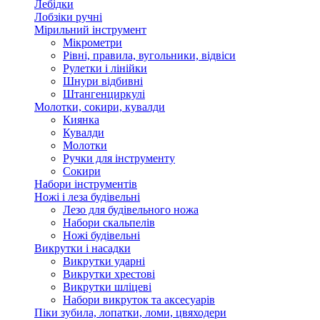
Лебідки
Лобзіки ручні
Мірильний інструмент
Мікрометри
Рівні, правила, вугольники, відвіси
Рулетки і лінійки
Шнури відбивні
Штангенциркулі
Молотки, сокири, кувалди
Киянка
Кувалди
Молотки
Ручки для інструменту
Сокири
Набори інструментів
Ножі і леза будівельні
Лезо для будівельного ножа
Набори скальпелів
Ножі будівельні
Викрутки і насадки
Викрутки ударні
Викрутки хрестові
Викрутки шліцеві
Набори викруток та аксесуарів
Піки зубила, лопатки, ломи, цвяходери