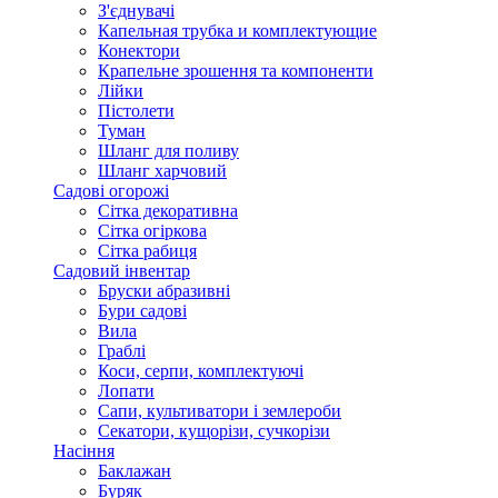
З'єднувачі
Капельная трубка и комплектующие
Конектори
Крапельне зрошення та компоненти
Лійки
Пістолети
Туман
Шланг для поливу
Шланг харчовий
Садові огорожі
Сітка декоративна
Сітка огіркова
Сітка рабиця
Садовий інвентар
Бруски абразивні
Бури садові
Вила
Граблі
Коси, серпи, комплектуючі
Лопати
Сапи, культиватори і землероби
Секатори, кущорізи, сучкорізи
Насіння
Баклажан
Буряк