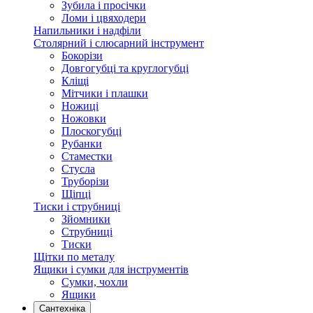
Зубила і просічки
Ломи і цвяходери
Напильники і надфіли
Столярний і слюсарний інструмент
Бокорізи
Довгогубці та круглогубці
Кліщі
Мітчики і плашки
Ножиці
Ножовки
Плоскогубці
Рубанки
Стаместки
Стусла
Труборізи
Щіпці
Тиски і струбниці
Зйомники
Струбниці
Тиски
Щітки по металу
Ящики і сумки для інструментів
Сумки, чохли
Ящики
Сантехніка