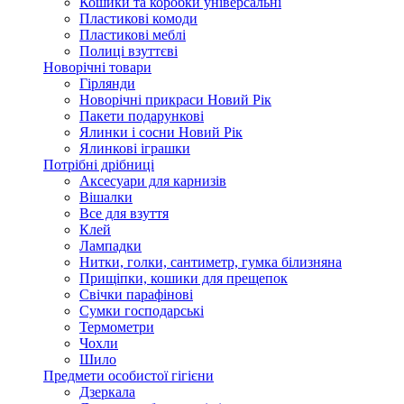
Кошики та коробки універсальні
Пластикові комоди
Пластикові меблі
Полиці взуттєві
Новорічні товари
Гірлянди
Новорічні прикраси Новий Рік
Пакети подарункові
Ялинки і сосни Новий Рік
Ялинкові іграшки
Потрібні дрібниці
Аксесуари для карнизів
Вішалки
Все для взуття
Клей
Лампадки
Нитки, голки, сантиметр, гумка білизняна
Прищіпки, кошики для прещепок
Свічки парафінові
Сумки господарські
Термометри
Чохли
Шило
Предмети особистої гігієни
Дзеркала