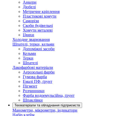
Анкери
Дюбелі
Метричне кріплення
Пластикові хомути
Саморізи
Скоби будівельні
Хомути металеві
Цвяхи
Холодне зварювання
Шпателі, терки, кельми
Допоміжні засоби
Кельми
Терки
Шпателі
Лакофарбові матеріали
Аерозольні фарби
Гумова фарба
Емалі ПФ, ґрунт
Пігмент
Розчинники
Фарба водоемульсійна, ґрунт
Шпаклівки
Техматеріали та обладнання підприємств
Манометри, мікрометри, індикатори
Набір клейм