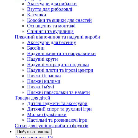
Аксесуари для рибалки
Взуття для риболовлі
Катушки
Коробки та ящики для снастей
Оснащення та монтажі
Спінінги та вудилища
Пляжний відпочинок та надувні вироби
Аксесуари для басейну
Басейни
Надувні жилети та нарукавники
Надувні круги
Надувні матраци та подушки
Надувні плоти та ігрові центри
Пляжні іграшки
Пляжні килими
Пляжні м'ячі
Пляжні парасольки та намети
Товари для дітей
Дитячі гаджети та аксесуари
Дитячий спорт та рухливі ігри
Мильні бульбашки
Настільні та розвиваючі ігри
Сітки для сушіння риби та фруктів
Побутова техніка
Аксесуари для TV