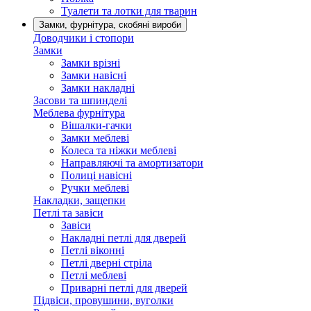
Туалети та лотки для тварин
Замки, фурнітура, скобяні вироби
Доводчики і стопори
Замки
Замки врізні
Замки навісні
Замки накладні
Засови та шпинделі
Меблева фурнітура
Вішалки-гачки
Замки меблеві
Колеса та ніжки меблеві
Направляючі та амортизатори
Полиці навісні
Ручки меблеві
Накладки, защепки
Петлі та завіси
Завіси
Накладні петлі для дверей
Петлі віконні
Петлі дверні стріла
Петлі меблеві
Приварні петлі для дверей
Підвіси, провушини, вуголки