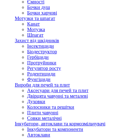
Ємності
Бочки душ
Бочки харчові
Мотузки та шпагат
Канат
Мотузка
Шпагат
Захист від шкідників
Інсектициди
Біодеструктор
Гербіциди
Протруйники
Регулятор росту
Родентициди
Фунгіциди
Вироби для печей та плит
Аксесуари для печей та плит
Двірцята чавунні та металеві
Духовки
Колосники та решітки
Плити чавунні
Совки металічні
Інкубатори, автоклави та кормозмільчувачі
Інкубатори та компоненти
Автоклави