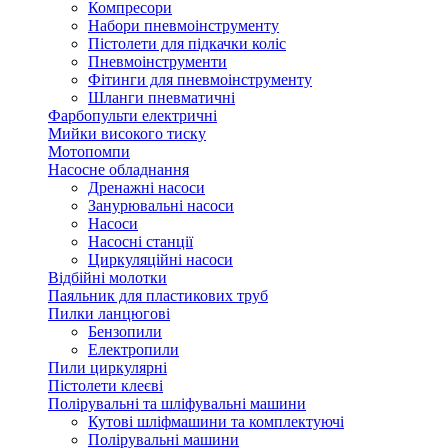
Компресори
Набори пневмоінструменту
Пістолети для підкачки коліс
Пневмоінструменти
Фітинги для пневмоінструменту
Шланги пневматичні
Фарбопульти електричні
Мийки високого тиску
Мотопомпи
Насосне обладнання
Дренажні насоси
Занурювальні насоси
Насоси
Насосні станції
Циркуляційні насоси
Відбійні молотки
Паяльник для пластикових труб
Пилки ланцюгові
Бензопили
Електропили
Пили циркулярні
Пістолети клеєві
Полірувальні та шліфувальні машини
Кутові шліфмашини та комплектуючі
Полірувальні машини