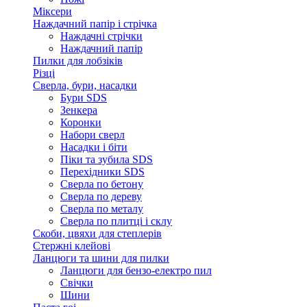
Міксери
Наждачний папір і стрічка
Наждачні стрічки
Наждачний папір
Пилки для лобзіків
Різці
Сверла, бури, насадки
Бури SDS
Зенкера
Коронки
Набори сверл
Насадки і біти
Піки та зубила SDS
Перехідники SDS
Сверла по бетону
Сверла по дереву
Сверла по металу
Сверла по плитці і склу
Скоби, цвяхи для степлерів
Стержні клейові
Ланцюги та шини для пилки
Ланцюги для бензо-електро пил
Свічки
Шини