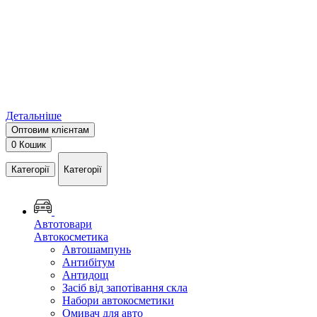
Детальніше
Оптовим клієнтам
0
Кошик
Категорії
Категорії
Автотовари
Автокосметика
Автошампунь
Антибітум
Антидощ
Засіб від запотівання скла
Набори автокосметики
Омивач для авто