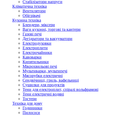
Стабілізатори напруги
Кліматична техніка
Вентилятори
Обігрівачі
Кухонна техніка
Блендери, міксери
Ваги кухонні, торгові та кантери
Газові печі
Дегідратори та вакууматори
Електродуховки
Електроплити
Електрочайники
Кавоварки
Кипятильники
Мікрохвильові печі
Мультиварки, мультипечі
Мясорубки електричні
Сендвічниці, гриль, вафельниці
Сушилки для продуктів
Тени для електроплит, спіралі вольфрамові
Тени електричні водяні
Тостери
Техніка для дому
Годинники
Пилососи