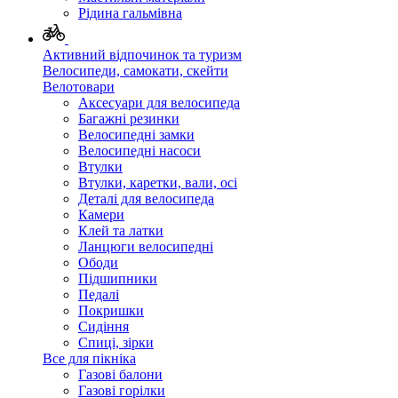
Рідина гальмівна
Активний відпочинок та туризм
Велосипеди, самокати, скейти
Велотовари
Аксесуари для велосипеда
Багажні резинки
Велосипедні замки
Велосипедні насоси
Втулки
Втулки, каретки, вали, осі
Деталі для велосипеда
Камери
Клей та латки
Ланцюги велосипедні
Ободи
Підшипники
Педалі
Покришки
Сидіння
Спиці, зірки
Все для пікніка
Газові балони
Газові горілки