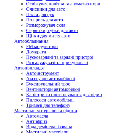
Освіжувач повітря та ароматизатори
Очисники для авто
Паста для рук
Поліроль для авто
Розморожувач скла
Серветки, губки для авто
Щітки для миття авто
Автообладнання
FM модулятори
Домкрати
Пускозарядні та зарядні пристрої
Розгалужувачі та прикурювачі
Автоприладдя
Автоінструмент
Аксесуари автомобільні
Буксирувальний трос
Вентилятори автомобільні
Каністри та пристосування для рідин
Пилососи автомобільні
Тримачі для телефону
Мастильні матеріали та рідини
Автомасла
Антифриз
Вода демінералізована
Мастильні матеріали