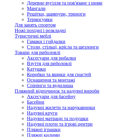
Деревне вугілля та пов'язане з ними
Мангали
Решітки, шампури, триноги
Термосумки
Для занять спортом
Ножі похідні і розкладні
Туристичні меблі
Гамаки і гойдалки
Столи, стільці, крісла та шезлонги
Товари для риболовлі
Аксесуари для рибалки
Взуття для риболовлі
Катушки
Коробки та ящики для снастей
Оснащення та монтажі
Спінінги та вудилища
Пляжний відпочинок та надувні вироби
Аксесуари для басейну
Басейни
Надувні жилети та нарукавники
Надувні круги
Надувні матраци та подушки
Надувні плоти та ігрові центри
Пляжні іграшки
Пляжні килими