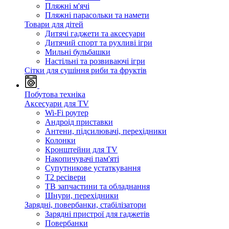
Пляжні м'ячі
Пляжні парасольки та намети
Товари для дітей
Дитячі гаджети та аксесуари
Дитячий спорт та рухливі ігри
Мильні бульбашки
Настільні та розвиваючі ігри
Сітки для сушіння риби та фруктів
Побутова техніка
Аксесуари для TV
Wi-Fi роутер
Андроід приставки
Антени, підсилювачі, перехідники
Колонки
Кронштейни для TV
Накопичувачі пам'яті
Супутникове устаткування
Т2 ресівери
ТВ запчастини та обладнання
Шнури, перехідники
Зарядні, повербанки, стабілізатори
Зарядні пристрої для гаджетів
Повербанки