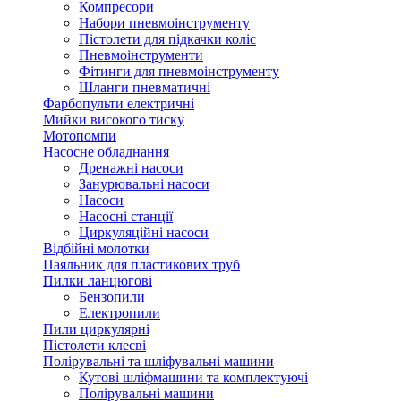
Компресори
Набори пневмоінструменту
Пістолети для підкачки коліс
Пневмоінструменти
Фітинги для пневмоінструменту
Шланги пневматичні
Фарбопульти електричні
Мийки високого тиску
Мотопомпи
Насосне обладнання
Дренажні насоси
Занурювальні насоси
Насоси
Насосні станції
Циркуляційні насоси
Відбійні молотки
Паяльник для пластикових труб
Пилки ланцюгові
Бензопили
Електропили
Пили циркулярні
Пістолети клеєві
Полірувальні та шліфувальні машини
Кутові шліфмашини та комплектуючі
Полірувальні машини