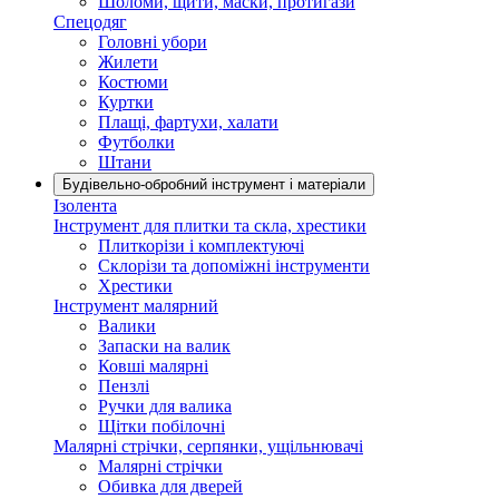
Шоломи, щити, маски, протигази
Спецодяг
Головні убори
Жилети
Костюми
Куртки
Плащі, фартухи, халати
Футболки
Штани
Будівельно-обробний інструмент і матеріали
Ізолента
Інструмент для плитки та скла, хрестики
Плиткорізи і комплектуючі
Склорізи та допоміжні інструменти
Хрестики
Інструмент малярний
Валики
Запаски на валик
Ковші малярні
Пензлі
Ручки для валика
Щітки побілочні
Малярні стрічки, серпянки, ущільнювачі
Малярні стрічки
Обивка для дверей