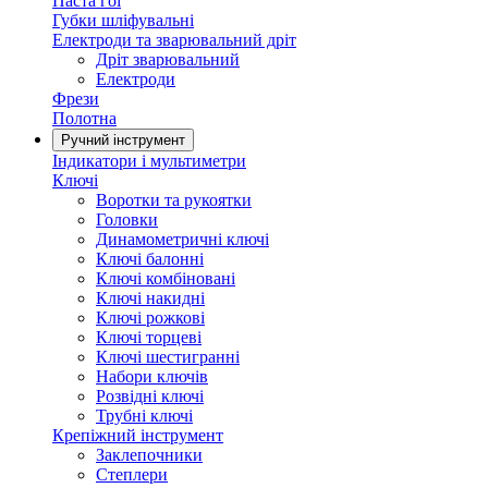
Паста гоі
Губки шліфувальні
Електроди та зварювальний дріт
Дріт зварювальний
Електроди
Фрези
Полотна
Ручний інструмент
Індикатори і мультиметри
Ключі
Воротки та рукоятки
Головки
Динамометричні ключі
Ключі балонні
Ключі комбіновані
Ключі накидні
Ключі рожкові
Ключі торцеві
Ключі шестигранні
Набори ключів
Розвідні ключі
Трубні ключі
Крепіжний інструмент
Заклепочники
Степлери