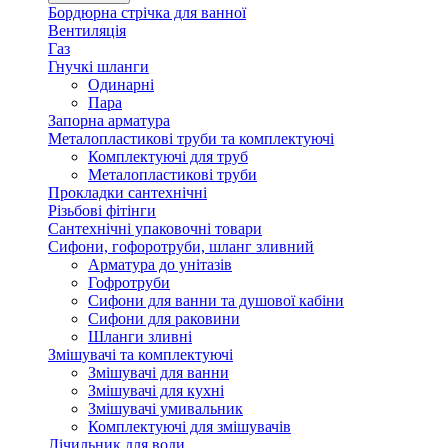
Бордюрна стрічка для ванної
Вентиляція
Газ
Гнучкі шланги
Одинарні
Пара
Запорна арматура
Металопластикові труби та комплектуючі
Комплектуючі для труб
Металопластикові труби
Прокладки сантехнічні
Різьбові фітінги
Сантехнічні упаковочні товари
Сифони, гофоротруби, шланг зливний
Арматура до унітазів
Гофротруби
Сифони для ванни та душової кабіни
Сифони для раковини
Шланги зливні
Змішувачі та комплектуючі
Змішувачі для ванни
Змішувачі для кухні
Змішувачі умивальник
Комплектуючі для змішувачів
Лічильник для води