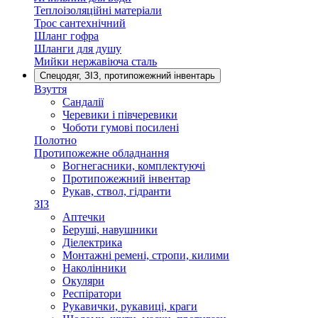
Теплоізоляційні матеріали
Трос сантехнічний
Шланг гофра
Шланги для душу
Мийки нержавіюча сталь
Спецодяг, ЗІЗ, протипожежний інвентарь
Взуття
Сандалії
Черевики і півчеревики
Чоботи гумові посилені
Полотно
Протипожежне обладнання
Вогнегасники, комплектуючі
Протипожежний інвентар
Рукав, ствол, гідранти
ЗІЗ
Аптечки
Беруші, навушники
Діелектрика
Монтажні ремені, стропи, килими
Наколінники
Окуляри
Респіратори
Рукавички, рукавиці, краги