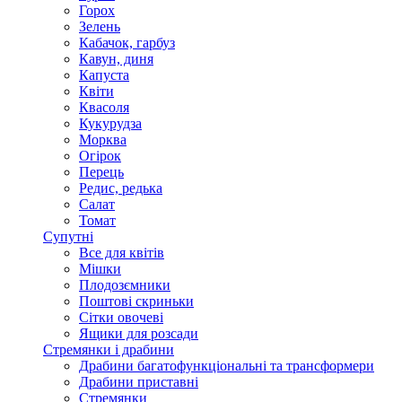
Горох
Зелень
Кабачок, гарбуз
Кавун, диня
Капуста
Квіти
Квасоля
Кукурудза
Морква
Огірок
Перець
Редис, редька
Салат
Томат
Супутні
Все для квітів
Мішки
Плодозємники
Поштові скриньки
Сітки овочеві
Ящики для розсади
Стремянки і драбини
Драбини багатофункціональні та трансформери
Драбини приставні
Стремянки