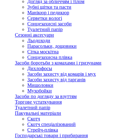
Догляд за обличчям і тілом
Зубні щітки та пасти
Манікюр і педикюр
Серветки вологі
Сонцезахисні засоби
Туалетний папір
Сезонні аксесуари
Льодоходи
Парасольки, дощовики
Сітка москітна
Сонцезахисна плівка
Засоби боротьби з комахами і гризунами
Дихлофосы
Засоби захисту від комарів і мух
Засоби захисту від тарганів
Мишоловки
Мухобойки
Засоби по догляду за взуттям
Торгове устаткування
Туалетний папір
Пакувальні матеріали
Скотч
Скотч спеціалізований
Стрейч-плівка
Господарські товари і прибирання