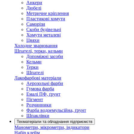
Анкери
Дюбелі
Метричне кріплення
Пластикові хомути
Саморізи
Скоби будівельні
Хомути металеві
Цвяхи
Холодне зварювання
Шпателі, терки, кельми
Допоміжні засоби
Кельми
Терки
Шпателі
Лакофарбові матеріали
Аерозольні фарби
Гумова фарба
Емалі ПФ, ґрунт
Пігмент
Розчинники
Фарба водоемульсійна, ґрунт
Шпаклівки
Техматеріали та обладнання підприємств
Манометри, мікрометри, індикатори
Набір клейм