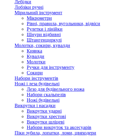
Лебідки
Лобзіки ручні
Мірильний інструмент
Мікрометри
Рівні, правила, вугольники, відвіси
Рулетки і лінійки
Шнури відбивні
Штангенциркулі
Молотки, сокири, кувалди
Киянка
Кувалди
Молотки
Ручки для інструменту
Сокири
Набори інструментів
Ножі і леза будівельні
Лезо для будівельного ножа
Набори скальпелів
Ножі будівельні
Викрутки і насадки
Викрутки ударні
Викрутки хрестові
Викрутки шліцеві
Набори викруток та аксесуарів
Піки зубила, лопатки, ломи, цвяходери