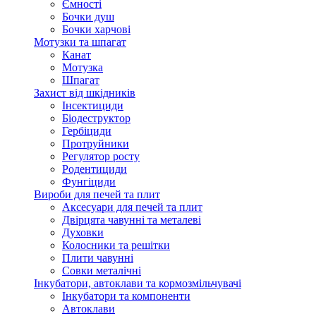
Ємності
Бочки душ
Бочки харчові
Мотузки та шпагат
Канат
Мотузка
Шпагат
Захист від шкідників
Інсектициди
Біодеструктор
Гербіциди
Протруйники
Регулятор росту
Родентициди
Фунгіциди
Вироби для печей та плит
Аксесуари для печей та плит
Двірцята чавунні та металеві
Духовки
Колосники та решітки
Плити чавунні
Совки металічні
Інкубатори, автоклави та кормозмільчувачі
Інкубатори та компоненти
Автоклави