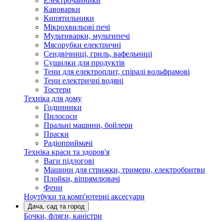
Електрочайники
Кавоварки
Кипятильники
Мікрохвильові печі
Мультиварки, мультипечі
Мясорубки електричні
Сендвічниці, гриль, вафельниці
Сушилки для продуктів
Тени для електроплит, спіралі вольфрамові
Тени електричні водяні
Тостери
Техніка для дому
Годинники
Пилососи
Пральні машини, бойлери
Праски
Радіоприймачі
Техніка краси та здоров'я
Ваги підлогові
Машини для стрижки, тримери, електробритви
Плойки, віпрямлювачі
Фени
Ноутбуки та комп'ютерні аксесуари
Дача, сад та город
Бочки, фляги, каністри