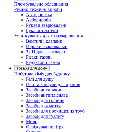
Пломбувальне обладнання
Резино-технічні вироби
Автодоріжка
Асбовироби
Рукави зварювальні
Рукави технічні
Устаткування для газозварювання
Вентилі і клапани
Горілки зварювальні
ЗИП для газосварки
Різаки газові
Редуктори газові
Товари для дому
Побутова хімія для будинку
Гелі для душу
Гелі та капсули для прання
Засоби антинакип
Засоби антипліснява
Засоби для гоління
Засоби для миття
Засоби для прочищення труб
Засоби для туалету
Мило
Освіжувач повітря