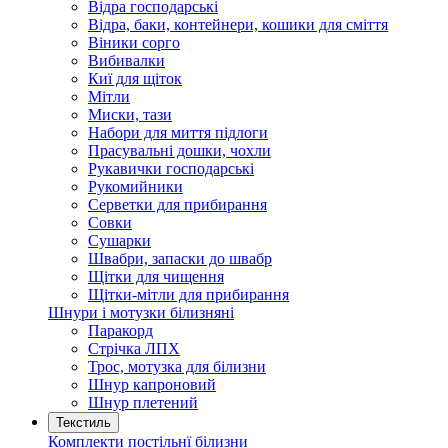
Відра господарські
Відра, баки, контейнери, кошики для сміття
Віники сорго
Вибивалки
Киї для щіток
Мітли
Миски, тази
Набори для миття підлоги
Прасувальні дошки, чохли
Рукавички господарські
Рукомийники
Серветки для прибирання
Совки
Сушарки
Швабри, запаски до швабр
Щітки для чищення
Щітки-мітли для прибирання
Шнури і мотузки білизняні
Паракорд
Стрічка ЛПХ
Трос, мотузка для білизни
Шнур капроновий
Шнур плетений
Текстиль
Комплекти постільнї білизни