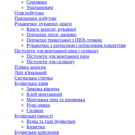
Серпянки
Ущільнювачі
Олія побутова
Паяльники побутові
Рукавички, рукавиці, краги
Краги захисні, рукавиці
Перчатки теплі, шкіряні
Перчатки трикотажні з ПВХ-точкою
Рукавички з латексним і нітриловим покриттям
Пістолети для монтажної піни і силікону
Пістолети для монтажної піни
Пістолети для силікону
Плівка захисна
Дріт в'язальний
Сигнальна стрічка
Будівельна хімія
Замазка віконна
Клей монтажний
Монтажна піна та промивка
Рідкі цвяхи
Силікон
Будівельні ємності
Відра та тази будівельні
Кюветки
Будівельне кріплення