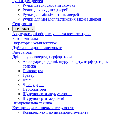
Ручки для дверей
Ручки дверні скоба та скрутка
Ручки для вхідних дверей
Ручки для міжкімнатних дверей
Ручки для металопластикових вікон і дверей
Серцевини
Інструменти
Акумуляторні обприскувачі та комплектуючі
Бетономішалки
Вібратори і комплектуючі
Дуйки та садові пилесмокти
Генератори
Дрілі, шуроповерти, перфоратори
Аксесуари до дрилі, шуруповерту, перфоратори,
гравера
Гайковерти
Гравер
Дрілі
Дрілі ударні
Перфоратори
Шуруповерти акумуляторні
Шуруповерти мережеві
Вимірювальна техніка
Компресори та пневмоінструменти
Комплектуючі до пневмоінструменту