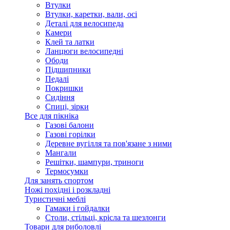
Втулки
Втулки, каретки, вали, осі
Деталі для велосипеда
Камери
Клей та латки
Ланцюги велосипедні
Ободи
Підшипники
Педалі
Покришки
Сидіння
Спиці, зірки
Все для пікніка
Газові балони
Газові горілки
Деревне вугілля та пов'язане з ними
Мангали
Решітки, шампури, триноги
Термосумки
Для занять спортом
Ножі похідні і розкладні
Туристичні меблі
Гамаки і гойдалки
Столи, стільці, крісла та шезлонги
Товари для риболовлі