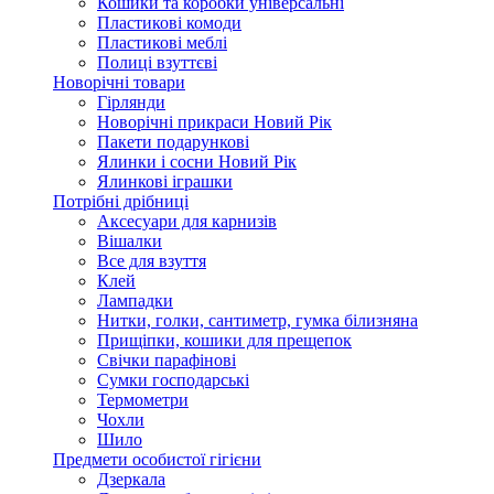
Кошики та коробки універсальні
Пластикові комоди
Пластикові меблі
Полиці взуттєві
Новорічні товари
Гірлянди
Новорічні прикраси Новий Рік
Пакети подарункові
Ялинки і сосни Новий Рік
Ялинкові іграшки
Потрібні дрібниці
Аксесуари для карнизів
Вішалки
Все для взуття
Клей
Лампадки
Нитки, голки, сантиметр, гумка білизняна
Прищіпки, кошики для прещепок
Свічки парафінові
Сумки господарські
Термометри
Чохли
Шило
Предмети особистої гігієни
Дзеркала