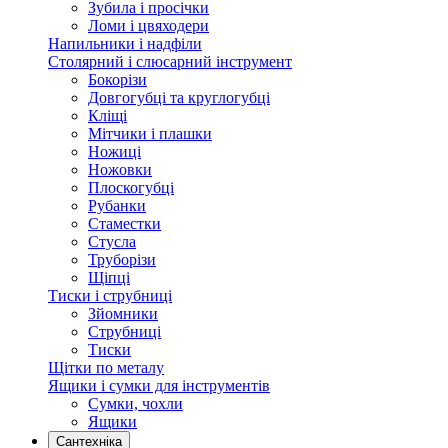
Зубила і просічки
Ломи і цвяходери
Напильники і надфіли
Столярний і слюсарний інструмент
Бокорізи
Довгогубці та круглогубці
Кліщі
Мітчики і плашки
Ножиці
Ножовки
Плоскогубці
Рубанки
Стаместки
Стусла
Труборізи
Щіпці
Тиски і струбниці
Зйомники
Струбниці
Тиски
Щітки по металу
Ящики і сумки для інструментів
Сумки, чохли
Ящики
Сантехніка