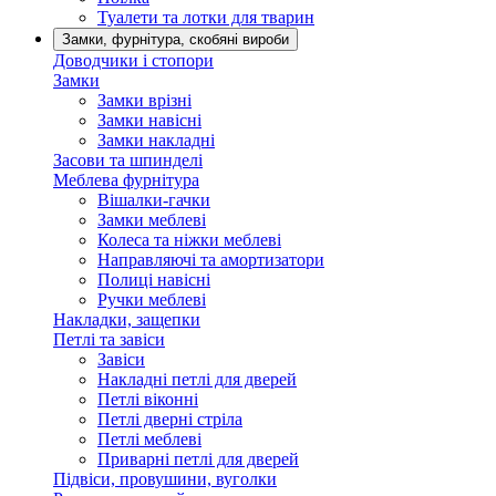
Туалети та лотки для тварин
Замки, фурнітура, скобяні вироби
Доводчики і стопори
Замки
Замки врізні
Замки навісні
Замки накладні
Засови та шпинделі
Меблева фурнітура
Вішалки-гачки
Замки меблеві
Колеса та ніжки меблеві
Направляючі та амортизатори
Полиці навісні
Ручки меблеві
Накладки, защепки
Петлі та завіси
Завіси
Накладні петлі для дверей
Петлі віконні
Петлі дверні стріла
Петлі меблеві
Приварні петлі для дверей
Підвіси, провушини, вуголки