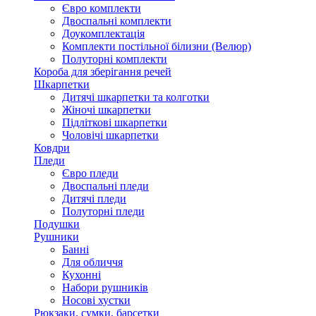
Євро комплекти
Двоспальні комплекти
Доукомплектація
Комплекти постільної білизни (Велюр)
Полуторні комплекти
Короба для зберігання речей
Шкарпетки
Дитячі шкарпетки та колготки
Жіночі шкарпетки
Підліткові шкарпетки
Чоловічі шкарпетки
Ковдри
Пледи
Євро пледи
Двоспальні пледи
Дитячі пледи
Полуторні пледи
Подушки
Рушники
Банні
Для обличчя
Кухонні
Набори рушників
Носові хустки
Рюкзаки, сумки, барсетки