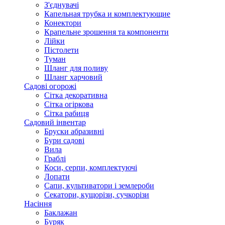
З'єднувачі
Капельная трубка и комплектующие
Конектори
Крапельне зрошення та компоненти
Лійки
Пістолети
Туман
Шланг для поливу
Шланг харчовий
Садові огорожі
Сітка декоративна
Сітка огіркова
Сітка рабиця
Садовий інвентар
Бруски абразивні
Бури садові
Вила
Граблі
Коси, серпи, комплектуючі
Лопати
Сапи, культиватори і землероби
Секатори, кущорізи, сучкорізи
Насіння
Баклажан
Буряк