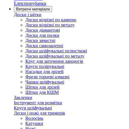
Електрорубанки
Витратні матеріали
Диски і щітки
Диски відрізні по каменю
Диски відрізні по металу
Диски діамантові
Диски для пилки
Диски зачистні
Диски самозацепні
Диски шліфувальні пелюсткові
Диски шліфувальні по металу
Круг для заточення ланцюгів
Круги полірувальні
Насадки для дрілей
Фрези торцеві алмазні
Чашки шліфувальні
Щітки для дрілей
Щітки для КШМ
Заклепки
Інструмент для розмітки
Круги шліфувальні
Лески і ножі для тримерів
Волосінь
Катушки
Ножі