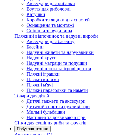
Аксесуари для рибалки
Взуття для риболовлі
Катушки
Коробки та ящики для снастей
Оснащення та монтажі
Спінінги та вудилища
Пляжний відпочинок та надувні вироби
Аксесуари для басейну
Басейни
Надувні жилети та нарукавники
Надувні круги
Надувні матраци та подушки
Надувні плоти та ігрові центри
Пляжні іграшки
Пляжні килими
Пляжні м'ячі
Пляжні парасольки та намети
Товари для дітей
Дитячі гаджети та аксесуари
Дитячий спорт та рухливі ігри
Мильні бульбашки
Настільні та розвиваючі ігри
Сітки для сушіння риби та фруктів
Побутова техніка
Аксесуари для TV