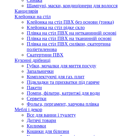
Синька
Шампуні, маски, кондиціонери для волосся
Канцелярія
Клейонки на стіл
Клейонка на стіл ПВХ без основи (тонка)
Клейонка на стіл рідке скло
Плівка на стіл ПВХ на нетканинній основі
Плівка на стіл ПВХ на тканинній основі
Плівка на стіл ПВХ силікон, скатертина
поліетиленова
Скатертини ПВХ
Кухонні дрібниці
Губки, мочалки для миття посуду
Запальнички
Комплектуючі для газ. плит
Підкладки та прихватки під гаряче
Пакети
Помпи, фільтри, катритжі для води
Серветки
Фольга, пергамент, харчова плівка
Меблі і декор
Все для ванни і туалету
Дитячі товари
Килимки
Кошики для білизни