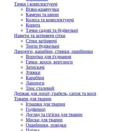
Тачки і комплектуючі
Візки-кравчучки
Камери та шини
Колеса та комплектуючі
Корита
Тачки садові та будівельні
Намети та затіняючі сітки
Сітки затіняючі
Тенти будівельні
Ланцюги, карабіни, стяжки, ошийники
Воротки для з'єднання
Гачки, кооси, вертлюги
Затискачі
Зтяжки
Карабіни
Ланцюги
Трос сталевий
Держак для лопат, грабель, сапок та коси
Товари для тварин
Іграшки для тварин
Годівниці
Догляд та гігієна для тварин
Миски для тварин
Ошийники, повідки
Поїлка