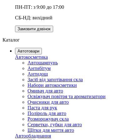
ПН-ПТ: з 9:00 до 17:00
СБ-НД: вихідний
Замовити дзвінок
Каталог
Автотовари
Автокосметика
Автошампунь
Антибітум
Антидощ
Засіб від запотівання скла
Набори автокосметики
Омивач для авто
Освіжувач повітря та ароматизатори
Очисники для авто
Паста для рук
Поліроль для авто
Розморожувач скла
Серветки, губки для авто
Щітки для миття авто
Автообладнання