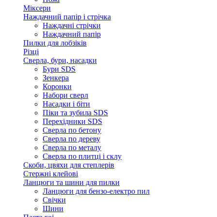
Міксери
Наждачний папір і стрічка
Наждачні стрічки
Наждачний папір
Пилки для лобзіків
Різці
Сверла, бури, насадки
Бури SDS
Зенкера
Коронки
Набори сверл
Насадки і біти
Піки та зубила SDS
Перехідники SDS
Сверла по бетону
Сверла по дереву
Сверла по металу
Сверла по плитці і склу
Скоби, цвяхи для степлерів
Стержні клейові
Ланцюги та шини для пилки
Ланцюги для бензо-електро пил
Свічки
Шини