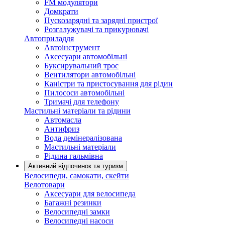
FM модулятори
Домкрати
Пускозарядні та зарядні пристрої
Розгалужувачі та прикурювачі
Автоприладдя
Автоінструмент
Аксесуари автомобільні
Буксирувальний трос
Вентилятори автомобільні
Каністри та пристосування для рідин
Пилососи автомобільні
Тримачі для телефону
Мастильні матеріали та рідини
Автомасла
Антифриз
Вода демінералізована
Мастильні матеріали
Рідина гальмівна
Активний відпочинок та туризм
Велосипеди, самокати, скейти
Велотовари
Аксесуари для велосипеда
Багажні резинки
Велосипедні замки
Велосипедні насоси