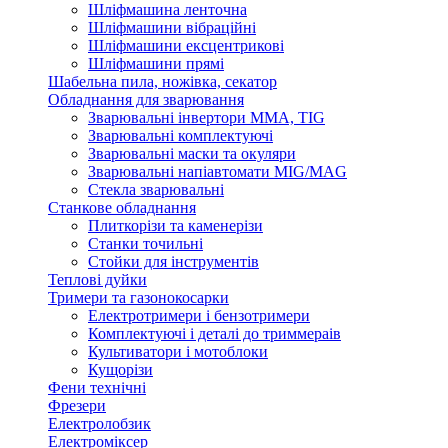
Шліфмашина ленточна
Шліфмашини вібраційні
Шліфмашини ексцентрикові
Шліфмашини прямі
Шабельна пила, ножівка, секатор
Обладнання для зварювання
Зварювальні інвертори ММА, TIG
Зварювальні комплектуючі
Зварювальні маски та окуляри
Зварювальні напіавтомати MIG/MAG
Стекла зварювальні
Станкове обладнання
Плиткорізи та каменерізи
Станки точильні
Стойки для інструментів
Теплові дуйки
Тримери та газонокосарки
Електротримери і бензотримери
Комплектуючі і деталі до триммераів
Культиватори і мотоблоки
Кущорізи
Фени технічні
Фрезери
Електролобзик
Електроміксер