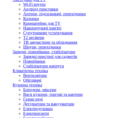
Wi-Fi роутер
Андроід приставки
Антени, підсилювачі, перехідники
Колонки
Кронштейни для TV
Накопичувачі пам'яті
Супутникове устаткування
Т2 ресівери
ТВ запчастини та обладнання
Шнури, перехідники
Зарядні, повербанки, стабілізатори
Зарядні пристрої для гаджетів
Повербанки
Стабілізатори напруги
Кліматична техніка
Вентилятори
Обігрівачі
Кухонна техніка
Блендери, міксери
Ваги кухонні, торгові та кантери
Газові печі
Дегідратори та вакууматори
Електродуховки
Електроплити