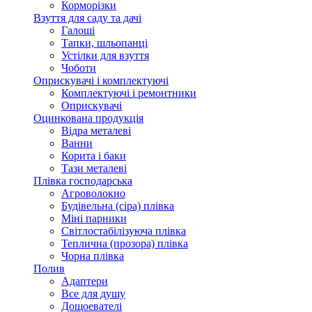
Корморізки
Взуття для саду та дачі
Галоші
Тапки, шльопанці
Устілки для взуття
Чоботи
Оприскувачі і комплектуючі
Комплектуючі і ремонтники
Оприскувачі
Оцинкована продукція
Відра металеві
Ванни
Корита і баки
Тази металеві
Плівка господарська
Агроволокно
Будівельна (сіра) плівка
Міні парники
Світлостабілізуюча плівка
Теплична (прозора) плівка
Чорна плівка
Полив
Адаптери
Все для душу
Дощоевателі