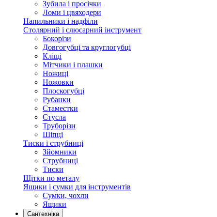
Зубила і просічки
Ломи і цвяходери
Напильники і надфіли
Столярний і слюсарний інструмент
Бокорізи
Довгогубці та круглогубці
Кліщі
Мітчики і плашки
Ножиці
Ножовки
Плоскогубці
Рубанки
Стаместки
Стусла
Труборізи
Щіпці
Тиски і струбниці
Зйомники
Струбниці
Тиски
Щітки по металу
Ящики і сумки для інструментів
Сумки, чохли
Ящики
Сантехніка