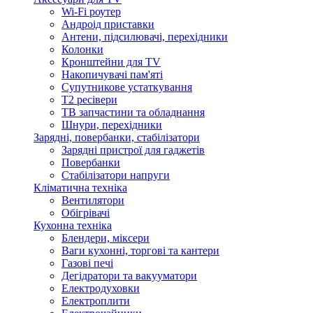
Wi-Fi роутер
Андроід приставки
Антени, підсилювачі, перехідники
Колонки
Кронштейни для TV
Накопичувачі пам'яті
Супутникове устаткування
Т2 ресівери
ТВ запчастини та обладнання
Шнури, перехідники
Зарядні, повербанки, стабілізатори
Зарядні пристрої для гаджетів
Повербанки
Стабілізатори напруги
Кліматична техніка
Вентилятори
Обігрівачі
Кухонна техніка
Блендери, міксери
Ваги кухонні, торгові та кантери
Газові печі
Дегідратори та вакууматори
Електродуховки
Електроплити