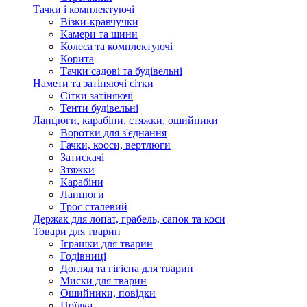
Тачки і комплектуючі
Візки-кравчучки
Камери та шини
Колеса та комплектуючі
Корита
Тачки садові та будівельні
Намети та затіняючі сітки
Сітки затіняючі
Тенти будівельні
Ланцюги, карабіни, стяжки, ошийники
Воротки для з'єднання
Гачки, кооси, вертлюги
Затискачі
Зтяжки
Карабіни
Ланцюги
Трос сталевий
Держак для лопат, грабель, сапок та коси
Товари для тварин
Іграшки для тварин
Годівниці
Догляд та гігієна для тварин
Миски для тварин
Ошийники, повідки
Поїлка