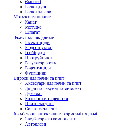
Ємності
Бочки душ
Бочки харчові
Мотузки та шпагат
Канат
Мотузка
Шпагат
Захист від шкідників
Інсектициди
Біодеструктор
Гербіциди
Протруйники
Регулятор росту
Родентициди
Фунгіциди
Вироби для печей та плит
Аксесуари для печей та плит
Двірцята чавунні та металеві
Духовки
Колосники та решітки
Плити чавунні
Совки металічні
Інкубатори, автоклави та кормозмільчувачі
Інкубатори та компоненти
Автоклави