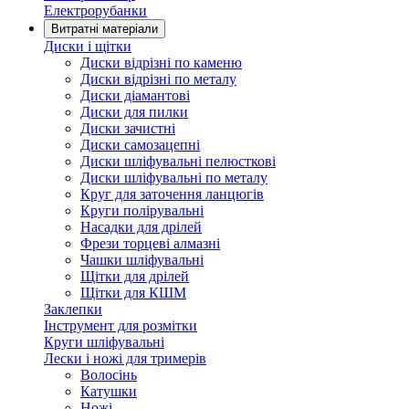
Електрорубанки
Витратні матеріали
Диски і щітки
Диски відрізні по каменю
Диски відрізні по металу
Диски діамантові
Диски для пилки
Диски зачистні
Диски самозацепні
Диски шліфувальні пелюсткові
Диски шліфувальні по металу
Круг для заточення ланцюгів
Круги полірувальні
Насадки для дрілей
Фрези торцеві алмазні
Чашки шліфувальні
Щітки для дрілей
Щітки для КШМ
Заклепки
Інструмент для розмітки
Круги шліфувальні
Лески і ножі для тримерів
Волосінь
Катушки
Ножі