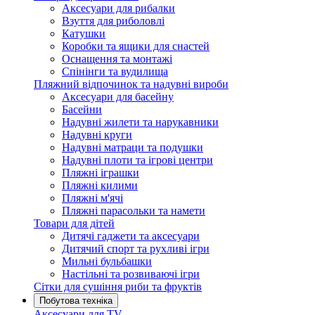
Аксесуари для рибалки
Взуття для риболовлі
Катушки
Коробки та ящики для снастей
Оснащення та монтажі
Спінінги та вудилища
Пляжний відпочинок та надувні вироби
Аксесуари для басейну
Басейни
Надувні жилети та нарукавники
Надувні круги
Надувні матраци та подушки
Надувні плоти та ігрові центри
Пляжні іграшки
Пляжні килими
Пляжні м'ячі
Пляжні парасольки та намети
Товари для дітей
Дитячі гаджети та аксесуари
Дитячий спорт та рухливі ігри
Мильні бульбашки
Настільні та розвиваючі ігри
Сітки для сушіння риби та фруктів
Побутова техніка
Аксесуари для TV