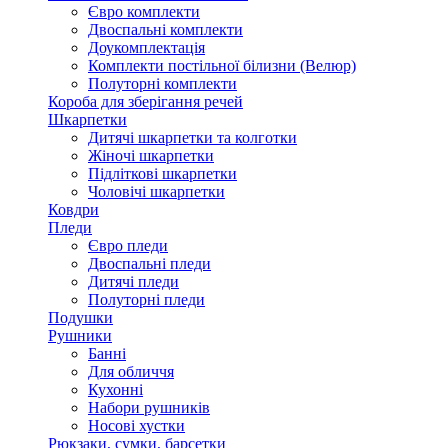
Євро комплекти
Двоспальні комплекти
Доукомплектація
Комплекти постільної білизни (Велюр)
Полуторні комплекти
Короба для зберігання речей
Шкарпетки
Дитячі шкарпетки та колготки
Жіночі шкарпетки
Підліткові шкарпетки
Чоловічі шкарпетки
Ковдри
Пледи
Євро пледи
Двоспальні пледи
Дитячі пледи
Полуторні пледи
Подушки
Рушники
Банні
Для обличчя
Кухонні
Набори рушників
Носові хустки
Рюкзаки, сумки, барсетки