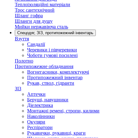
Теплоізоляційні матеріали
Трос сантехнічний
Шланг гофра
Шланги для душу
Мийки нержавіюча сталь
Спецодяг, ЗІЗ, протипожежний інвентарь
Взуття
Сандалії
Черевики і півчеревики
Чоботи гумові посилені
Полотно
Протипожежне обладнання
Вогнегасники, комплектуючі
Протипожежний інвентар
Рукав, ствол, гідранти
ЗІЗ
Аптечки
Беруші, навушники
Діелектрика
Монтажні ремені, стропи, килими
Наколінники
Окуляри
Респіратори
Рукавички, рукавиці, краги