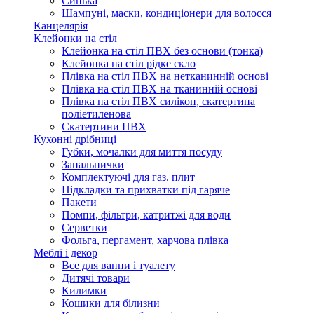
Синька
Шампуні, маски, кондиціонери для волосся
Канцелярія
Клейонки на стіл
Клейонка на стіл ПВХ без основи (тонка)
Клейонка на стіл рідке скло
Плівка на стіл ПВХ на нетканинній основі
Плівка на стіл ПВХ на тканинній основі
Плівка на стіл ПВХ силікон, скатертина
поліетиленова
Скатертини ПВХ
Кухонні дрібниці
Губки, мочалки для миття посуду
Запальнички
Комплектуючі для газ. плит
Підкладки та прихватки під гаряче
Пакети
Помпи, фільтри, катритжі для води
Серветки
Фольга, пергамент, харчова плівка
Меблі і декор
Все для ванни і туалету
Дитячі товари
Килимки
Кошики для білизни