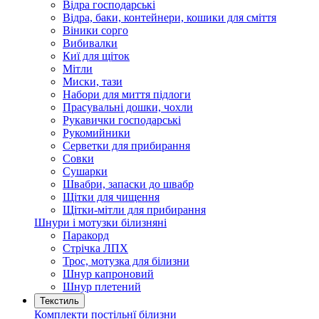
Відра господарські
Відра, баки, контейнери, кошики для сміття
Віники сорго
Вибивалки
Киї для щіток
Мітли
Миски, тази
Набори для миття підлоги
Прасувальні дошки, чохли
Рукавички господарські
Рукомийники
Серветки для прибирання
Совки
Сушарки
Швабри, запаски до швабр
Щітки для чищення
Щітки-мітли для прибирання
Шнури і мотузки білизняні
Паракорд
Стрічка ЛПХ
Трос, мотузка для білизни
Шнур капроновий
Шнур плетений
Текстиль
Комплекти постільнї білизни