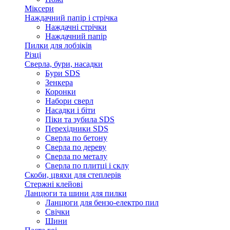
Міксери
Наждачний папір і стрічка
Наждачні стрічки
Наждачний папір
Пилки для лобзіків
Різці
Сверла, бури, насадки
Бури SDS
Зенкера
Коронки
Набори сверл
Насадки і біти
Піки та зубила SDS
Перехідники SDS
Сверла по бетону
Сверла по дереву
Сверла по металу
Сверла по плитці і склу
Скоби, цвяхи для степлерів
Стержні клейові
Ланцюги та шини для пилки
Ланцюги для бензо-електро пил
Свічки
Шини