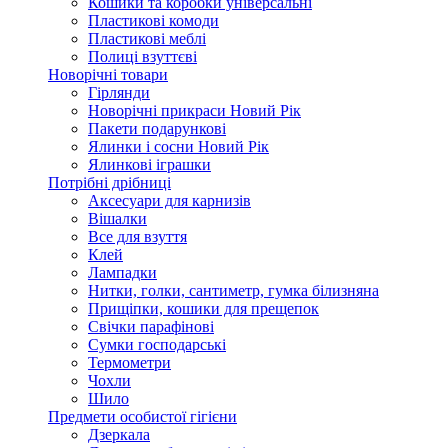
Кошики та коробки універсальні
Пластикові комоди
Пластикові меблі
Полиці взуттєві
Новорічні товари
Гірлянди
Новорічні прикраси Новий Рік
Пакети подарункові
Ялинки і сосни Новий Рік
Ялинкові іграшки
Потрібні дрібниці
Аксесуари для карнизів
Вішалки
Все для взуття
Клей
Лампадки
Нитки, голки, сантиметр, гумка білизняна
Прищіпки, кошики для прещепок
Свічки парафінові
Сумки господарські
Термометри
Чохли
Шило
Предмети особистої гігієни
Дзеркала