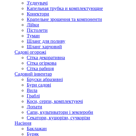
З'єднувачі
Капельная трубка и комплектующие
Конектори
Крапельне зрошення та компоненти
Лійки
Пістолети
Туман
Шланг для поливу
Шланг харчовий
Садові огорожі
Сітка декоративна
Сітка огіркова
Сітка рабиця
Садовий інвентар
Бруски абразивні
Бури садові
Вила
Граблі
Коси, серпи, комплектуючі
Лопати
Сапи, культиватори і землероби
Секатори, кущорізи, сучкорізи
Насіння
Баклажан
Буряк