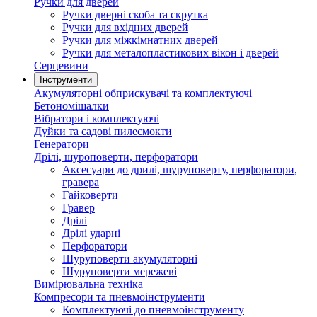
Ручки для дверей
Ручки дверні скоба та скрутка
Ручки для вхідних дверей
Ручки для міжкімнатних дверей
Ручки для металопластикових вікон і дверей
Серцевини
Інструменти
Акумуляторні обприскувачі та комплектуючі
Бетономішалки
Вібратори і комплектуючі
Дуйки та садові пилесмокти
Генератори
Дрілі, шуроповерти, перфоратори
Аксесуари до дрилі, шуруповерту, перфоратори,
гравера
Гайковерти
Гравер
Дрілі
Дрілі ударні
Перфоратори
Шуруповерти акумуляторні
Шуруповерти мережеві
Вимірювальна техніка
Компресори та пневмоінструменти
Комплектуючі до пневмоінструменту