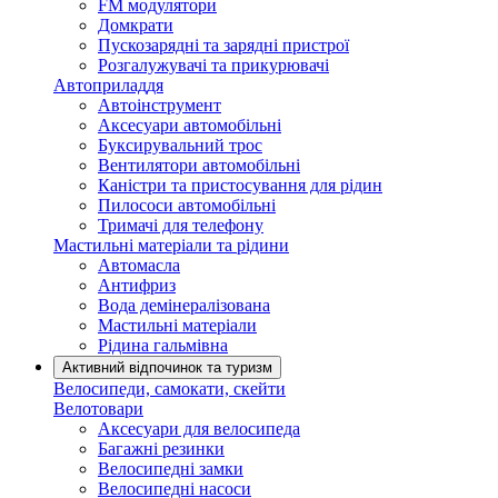
FM модулятори
Домкрати
Пускозарядні та зарядні пристрої
Розгалужувачі та прикурювачі
Автоприладдя
Автоінструмент
Аксесуари автомобільні
Буксирувальний трос
Вентилятори автомобільні
Каністри та пристосування для рідин
Пилососи автомобільні
Тримачі для телефону
Мастильні матеріали та рідини
Автомасла
Антифриз
Вода демінералізована
Мастильні матеріали
Рідина гальмівна
Активний відпочинок та туризм
Велосипеди, самокати, скейти
Велотовари
Аксесуари для велосипеда
Багажні резинки
Велосипедні замки
Велосипедні насоси