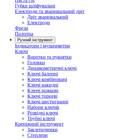
Паста гоі
Губки шліфувальні
Електроди та зварювальний дріт
Дріт зварювальний
Електроди
Фрези
Полотна
Ручний інструмент
Індикатори і мультиметри
Ключі
Воротки та рукоятки
Головки
Динамометричні ключі
Ключі балонні
Ключі комбіновані
Ключі накидні
Ключі рожкові
Ключі торцеві
Ключі шестигранні
Набори ключів
Розвідні ключі
Трубні ключі
Крепіжний інструмент
Заклепочники
Степлери