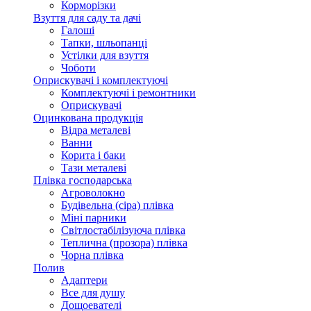
Корморізки
Взуття для саду та дачі
Галоші
Тапки, шльопанці
Устілки для взуття
Чоботи
Оприскувачі і комплектуючі
Комплектуючі і ремонтники
Оприскувачі
Оцинкована продукція
Відра металеві
Ванни
Корита і баки
Тази металеві
Плівка господарська
Агроволокно
Будівельна (сіра) плівка
Міні парники
Світлостабілізуюча плівка
Теплична (прозора) плівка
Чорна плівка
Полив
Адаптери
Все для душу
Дощоевателі