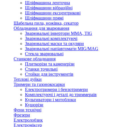
Шліфмашина ленточна
Шліфмашини вібраційні
Шліфмашини ексцентрикові
Шліфмашини прямі
Шабельна пила, ножівка, секатор
Обладнання для зварювання
Зварювальні інвертори ММА, TIG
Зварювальні комплектуючі
Зварювальні маски та окуляри
Зварювальні напіавтомати MIG/MAG
Стекла зварювальні
Станкове обладнання
Плиткорізи та каменерізи
Станки точильні
Стойки для інструментів
Теплові дуйки
Тримери та газонокосарки
Електротримери і бензотримери
Комплектуючі і деталі до триммераів
Культиватори і мотоблоки
Кущорізи
Фени технічні
Фрезери
Електролобзик
Електроміксер