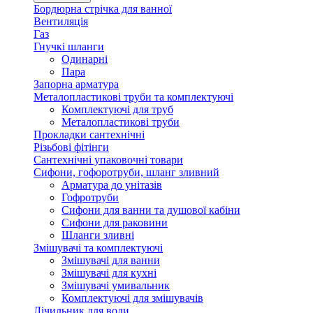
Бордюрна стрічка для ванної
Вентиляція
Газ
Гнучкі шланги
Одинарні
Пара
Запорна арматура
Металопластикові труби та комплектуючі
Комплектуючі для труб
Металопластикові труби
Прокладки сантехнічні
Різьбові фітінги
Сантехнічні упаковочні товари
Сифони, гофоротруби, шланг зливний
Арматура до унітазів
Гофротруби
Сифони для ванни та душової кабіни
Сифони для раковини
Шланги зливні
Змішувачі та комплектуючі
Змішувачі для ванни
Змішувачі для кухні
Змішувачі умивальник
Комплектуючі для змішувачів
Лічильник для води