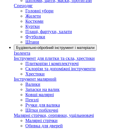
Шоломи, щити, маски, протигази
Спецодяг
Головні убори
Жилети
Костюми
Куртки
Плащі, фартухи, халати
Футболки
Штани
Будівельно-обробний інструмент і матеріали
Ізолента
Інструмент для плитки та скла, хрестики
Плиткорізи і комплектуючі
Склорізи та допоміжні інструменти
Хрестики
Інструмент малярний
Валики
Запаски на валик
Ковші малярні
Пензлі
Ручки для валика
Щітки побілочні
Малярні стрічки, серпянки, ущільнювачі
Малярні стрічки
Обивка для дверей