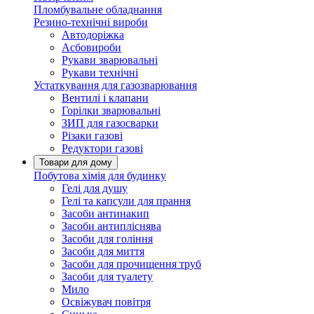
Пломбувальне обладнання
Резино-технічні вироби
Автодоріжка
Асбовироби
Рукави зварювальні
Рукави технічні
Устаткування для газозварювання
Вентилі і клапани
Горілки зварювальні
ЗИП для газосварки
Різаки газові
Редуктори газові
Товари для дому
Побутова хімія для будинку
Гелі для душу
Гелі та капсули для прання
Засоби антинакип
Засоби антипліснява
Засоби для гоління
Засоби для миття
Засоби для прочищення труб
Засоби для туалету
Мило
Освіжувач повітря