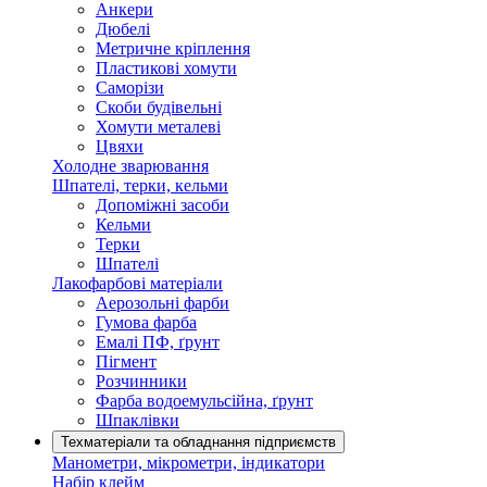
Анкери
Дюбелі
Метричне кріплення
Пластикові хомути
Саморізи
Скоби будівельні
Хомути металеві
Цвяхи
Холодне зварювання
Шпателі, терки, кельми
Допоміжні засоби
Кельми
Терки
Шпателі
Лакофарбові матеріали
Аерозольні фарби
Гумова фарба
Емалі ПФ, ґрунт
Пігмент
Розчинники
Фарба водоемульсійна, ґрунт
Шпаклівки
Техматеріали та обладнання підприємств
Манометри, мікрометри, індикатори
Набір клейм