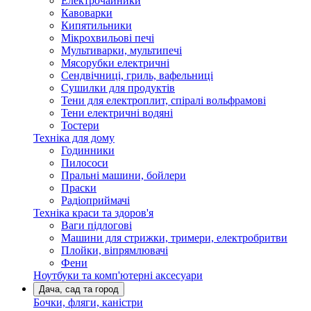
Електрочайники
Кавоварки
Кипятильники
Мікрохвильові печі
Мультиварки, мультипечі
Мясорубки електричні
Сендвічниці, гриль, вафельниці
Сушилки для продуктів
Тени для електроплит, спіралі вольфрамові
Тени електричні водяні
Тостери
Техніка для дому
Годинники
Пилососи
Пральні машини, бойлери
Праски
Радіоприймачі
Техніка краси та здоров'я
Ваги підлогові
Машини для стрижки, тримери, електробритви
Плойки, віпрямлювачі
Фени
Ноутбуки та комп'ютерні аксесуари
Дача, сад та город
Бочки, фляги, каністри