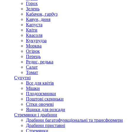
Горох
Зелень
Кабачок, гарбуз
Кавун, диня
Капуста
Квіти
Квасоля
Кукурудза
Морква
Огірок
Перець
Редис, редька
Салат
Томат
Супутні
Все для квітів
Мішки
Плодозємники
Поштові скриньки
Сітки овочеві
Ящики для розсади
Стремянки і драбини
Драбини багатофункціональні та трансформери
Драбини приставні
Стремянки