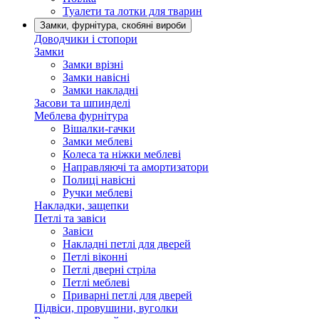
Туалети та лотки для тварин
Замки, фурнітура, скобяні вироби
Доводчики і стопори
Замки
Замки врізні
Замки навісні
Замки накладні
Засови та шпинделі
Меблева фурнітура
Вішалки-гачки
Замки меблеві
Колеса та ніжки меблеві
Направляючі та амортизатори
Полиці навісні
Ручки меблеві
Накладки, защепки
Петлі та завіси
Завіси
Накладні петлі для дверей
Петлі віконні
Петлі дверні стріла
Петлі меблеві
Приварні петлі для дверей
Підвіси, провушини, вуголки