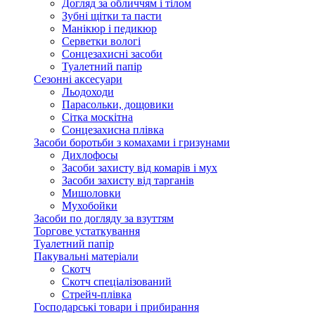
Догляд за обличчям і тілом
Зубні щітки та пасти
Манікюр і педикюр
Серветки вологі
Сонцезахисні засоби
Туалетний папір
Сезонні аксесуари
Льодоходи
Парасольки, дощовики
Сітка москітна
Сонцезахисна плівка
Засоби боротьби з комахами і гризунами
Дихлофосы
Засоби захисту від комарів і мух
Засоби захисту від тарганів
Мишоловки
Мухобойки
Засоби по догляду за взуттям
Торгове устаткування
Туалетний папір
Пакувальні матеріали
Скотч
Скотч спеціалізований
Стрейч-плівка
Господарські товари і прибирання