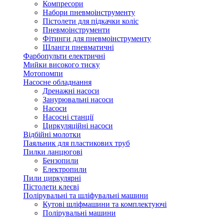
Компресори
Набори пневмоінструменту
Пістолети для підкачки коліс
Пневмоінструменти
Фітинги для пневмоінструменту
Шланги пневматичні
Фарбопульти електричні
Мийки високого тиску
Мотопомпи
Насосне обладнання
Дренажні насоси
Занурювальні насоси
Насоси
Насосні станції
Циркуляційні насоси
Відбійні молотки
Паяльник для пластикових труб
Пилки ланцюгові
Бензопили
Електропили
Пили циркулярні
Пістолети клеєві
Полірувальні та шліфувальні машини
Кутові шліфмашини та комплектуючі
Полірувальні машини