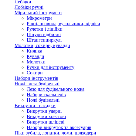
Лебідки
Лобзіки ручні
Мірильний інструмент
Мікрометри
Рівні, правила, вугольники, відвіси
Рулетки і лінійки
Шнури відбивні
Штангенциркулі
Молотки, сокири, кувалди
Киянка
Кувалди
Молотки
Ручки для інструменту
Сокири
Набори інструментів
Ножі і леза будівельні
Лезо для будівельного ножа
Набори скальпелів
Ножі будівельні
Викрутки і насадки
Викрутки ударні
Викрутки хрестові
Викрутки шліцеві
Набори викруток та аксесуарів
Піки зубила, лопатки, ломи, цвяходери