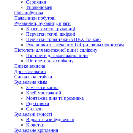
Серпянки
Ущільнювачі
Олія побутова
Паяльники побутові
Рукавички, рукавиці, краги
Краги захисні, рукавиці
Перчатки теплі, шкіряні
Перчатки трикотажні з ПВХ-точкою
Рукавички з латексним і нітриловим покриттям
Пістолети для монтажної піни і силікону
Пістолети для монтажної піни
Пістолети для силікону
Плівка захисна
Дріт в'язальний
Сигнальна стрічка
Будівельна хімія
Замазка віконна
Клей монтажний
Монтажна піна та промивка
Рідкі цвяхи
Силікон
Будівельні ємності
Відра та тази будівельні
Кюветки
Будівельне кріплення