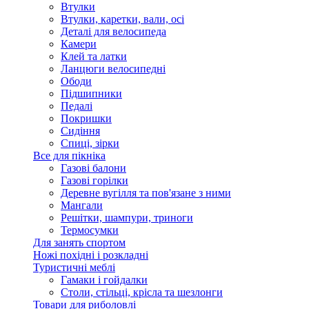
Втулки
Втулки, каретки, вали, осі
Деталі для велосипеда
Камери
Клей та латки
Ланцюги велосипедні
Ободи
Підшипники
Педалі
Покришки
Сидіння
Спиці, зірки
Все для пікніка
Газові балони
Газові горілки
Деревне вугілля та пов'язане з ними
Мангали
Решітки, шампури, триноги
Термосумки
Для занять спортом
Ножі похідні і розкладні
Туристичні меблі
Гамаки і гойдалки
Столи, стільці, крісла та шезлонги
Товари для риболовлі