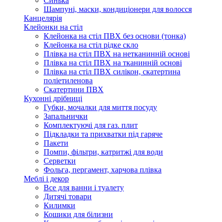
Синька
Шампуні, маски, кондиціонери для волосся
Канцелярія
Клейонки на стіл
Клейонка на стіл ПВХ без основи (тонка)
Клейонка на стіл рідке скло
Плівка на стіл ПВХ на нетканинній основі
Плівка на стіл ПВХ на тканинній основі
Плівка на стіл ПВХ силікон, скатертина
поліетиленова
Скатертини ПВХ
Кухонні дрібниці
Губки, мочалки для миття посуду
Запальнички
Комплектуючі для газ. плит
Підкладки та прихватки під гаряче
Пакети
Помпи, фільтри, катритжі для води
Серветки
Фольга, пергамент, харчова плівка
Меблі і декор
Все для ванни і туалету
Дитячі товари
Килимки
Кошики для білизни