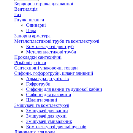
Бордюрна стрічка для ванної
Вентиляція
Газ
Гнучкі шланги
Одинарні
Пара
Запорна арматура
Металопластикові труби та комплектуючі
Комплектуючі для труб
Металопластикові труби
Прокладки сантехнічні
Різьбові фітінги
Сантехнічні упаковочні товари
Сифони, гофоротруби, шланг зливний
Арматура до унітазів
Гофротруби
Сифони для ванни та душової кабіни
Сифони для раковини
Шланги зливні
Змішувачі та комплектуючі
Змішувачі для ванни
Змішувачі для кухні
Змішувачі умивальник
Комплектуючі для змішувачів
Лічильник для води