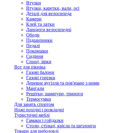
Втулки
Втулки, каретки, вали, осі
Деталі для велосипеда
Камери
Клей та латки
Ланцюги велосипедні
Ободи
Підшипники
Педалі
Покришки
Сидіння
Спиці, зірки
Все для пікніка
Газові балони
Газові горілки
Деревне вугілля та пов'язане з ними
Мангали
Решітки, шампури, триноги
Термосумки
Для занять спортом
Ножі похідні і розкладні
Туристичні меблі
Гамаки і гойдалки
Столи, стільці, крісла та шезлонги
Товари для риболовлі