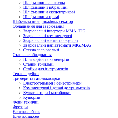
Шліфмашина ленточна
Шліфмашини вібраційні
Шліфмашини ексцентрикові
Шліфмашини прямі
Шабельна пила, ножівка, секатор
Обладнання для зварювання
Зварювальні інвертори ММА, TIG
Зварювальні комплектуючі
Зварювальні маски та окуляри
Зварювальні напіавтомати MIG/MAG
Стекла зварювальні
Станкове обладнання
Плиткорізи та каменерізи
Станки точильні
Стойки для інструментів
Теплові дуйки
Тримери та газонокосарки
Електротримери і бензотримери
Комплектуючі і деталі до триммераів
Культиватори і мотоблоки
Кущорізи
Фени технічні
Фрезери
Електролобзик
Електроміксер