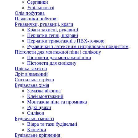
Серпянки
Ущільнювачі
Олія побутова
Паяльники побутові
Рукавички, рукавиці, краги
Краги захисні, рукавиці
Перчатки теплі, шкіряні
Перчатки трикотажні з ПВХ-точкою
Рукавички з латексним і нітриловим покриттям
Пістолети для монтажної піни і силікону
Пістолети для монтажної піни
Пістолети для силікону
Плівка захисна
Дріт в'язальний
Сигнальна стрічка
Будівельна хімія
Замазка віконна
Клей монтажний
Монтажна піна та промивка
Рідкі цвяхи
Силікон
Будівельні ємності
Відра та тази будівельні
Кюветки
Будівельне кріплення