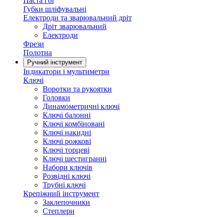
Паста гоі
Губки шліфувальні
Електроди та зварювальний дріт
Дріт зварювальний
Електроди
Фрези
Полотна
Ручний інструмент
Індикатори і мультиметри
Ключі
Воротки та рукоятки
Головки
Динамометричні ключі
Ключі балонні
Ключі комбіновані
Ключі накидні
Ключі рожкові
Ключі торцеві
Ключі шестигранні
Набори ключів
Розвідні ключі
Трубні ключі
Крепіжний інструмент
Заклепочники
Степлери