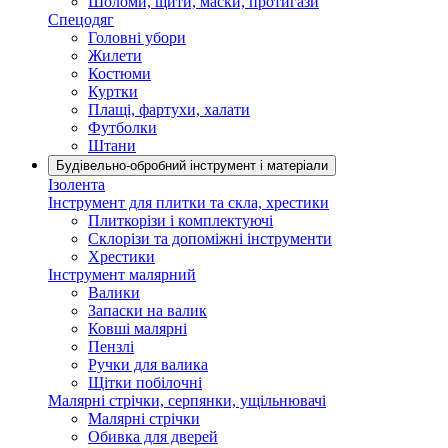
Шоломи, щити, маски, протигази
Спецодяг
Головні убори
Жилети
Костюми
Куртки
Плащі, фартухи, халати
Футболки
Штани
Будівельно-обробний інструмент і матеріали
Ізолента
Інструмент для плитки та скла, хрестики
Плиткорізи і комплектуючі
Склорізи та допоміжні інструменти
Хрестики
Інструмент малярний
Валики
Запаски на валик
Ковші малярні
Пензлі
Ручки для валика
Щітки побілочні
Малярні стрічки, серпянки, ущільнювачі
Малярні стрічки
Обивка для дверей