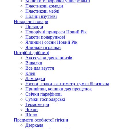
Кошики та коробки універсальні
Пластикові комоди
Пластикові меблі
Полиці взуттєві
Новорічні товари
Гірлянди
Новорічні прикраси Новий Рік
Пакети подарункові
Ялинки і сосни Новий Рік
Ялинкові іграшки
Потрібні дрібниці
Аксесуари для карнизів
Вішалки
Все для взуття
Клей
Лампадки
Нитки, голки, сантиметр, гумка білизняна
Прищіпки, кошики для прещепок
Свічки парафінові
Сумки господарські
Термометри
Чохли
Шило
Предмети особистої гігієни
Дзеркала