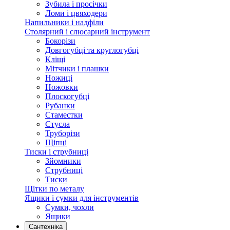
Зубила і просічки
Ломи і цвяходери
Напильники і надфіли
Столярний і слюсарний інструмент
Бокорізи
Довгогубці та круглогубці
Кліщі
Мітчики і плашки
Ножиці
Ножовки
Плоскогубці
Рубанки
Стаместки
Стусла
Труборізи
Щіпці
Тиски і струбниці
Зйомники
Струбниці
Тиски
Щітки по металу
Ящики і сумки для інструментів
Сумки, чохли
Ящики
Сантехніка