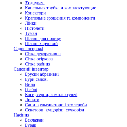
З'єднувачі
Капельная трубка и комплектующие
Конектори
Крапельне зрошення та компоненти
Лійки
Пістолети
Туман
Шланг для поливу
Шланг харчовий
Садові огорожі
Сітка декоративна
Сітка огіркова
Сітка рабиця
Садовий інвентар
Бруски абразивні
Бури садові
Вила
Граблі
Коси, серпи, комплектуючі
Лопати
Сапи, культиватори і землероби
Секатори, кущорізи, сучкорізи
Насіння
Баклажан
Буряк