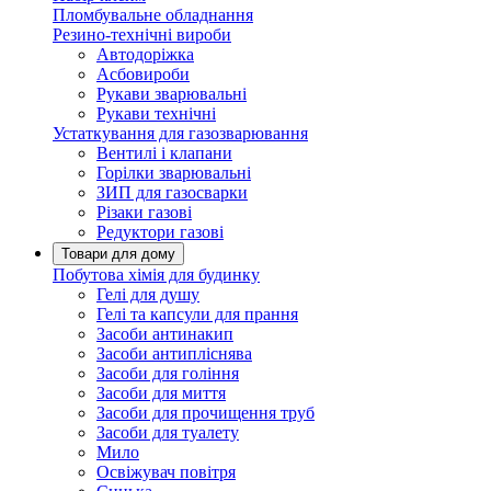
Пломбувальне обладнання
Резино-технічні вироби
Автодоріжка
Асбовироби
Рукави зварювальні
Рукави технічні
Устаткування для газозварювання
Вентилі і клапани
Горілки зварювальні
ЗИП для газосварки
Різаки газові
Редуктори газові
Товари для дому
Побутова хімія для будинку
Гелі для душу
Гелі та капсули для прання
Засоби антинакип
Засоби антипліснява
Засоби для гоління
Засоби для миття
Засоби для прочищення труб
Засоби для туалету
Мило
Освіжувач повітря