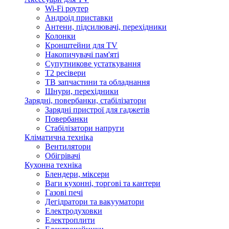
Wi-Fi роутер
Андроід приставки
Антени, підсилювачі, перехідники
Колонки
Кронштейни для TV
Накопичувачі пам'яті
Супутникове устаткування
Т2 ресівери
ТВ запчастини та обладнання
Шнури, перехідники
Зарядні, повербанки, стабілізатори
Зарядні пристрої для гаджетів
Повербанки
Стабілізатори напруги
Кліматична техніка
Вентилятори
Обігрівачі
Кухонна техніка
Блендери, міксери
Ваги кухонні, торгові та кантери
Газові печі
Дегідратори та вакууматори
Електродуховки
Електроплити