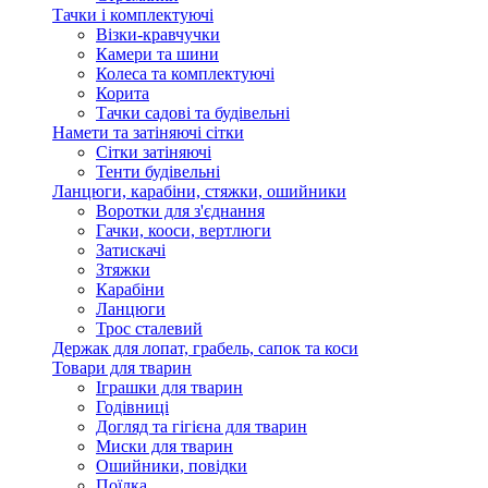
Тачки і комплектуючі
Візки-кравчучки
Камери та шини
Колеса та комплектуючі
Корита
Тачки садові та будівельні
Намети та затіняючі сітки
Сітки затіняючі
Тенти будівельні
Ланцюги, карабіни, стяжки, ошийники
Воротки для з'єднання
Гачки, кооси, вертлюги
Затискачі
Зтяжки
Карабіни
Ланцюги
Трос сталевий
Держак для лопат, грабель, сапок та коси
Товари для тварин
Іграшки для тварин
Годівниці
Догляд та гігієна для тварин
Миски для тварин
Ошийники, повідки
Поїлка