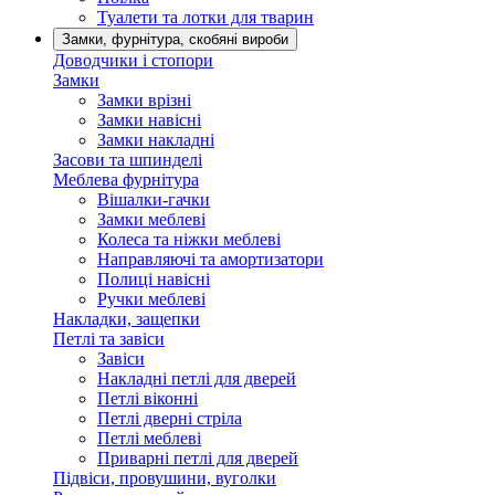
Туалети та лотки для тварин
Замки, фурнітура, скобяні вироби
Доводчики і стопори
Замки
Замки врізні
Замки навісні
Замки накладні
Засови та шпинделі
Меблева фурнітура
Вішалки-гачки
Замки меблеві
Колеса та ніжки меблеві
Направляючі та амортизатори
Полиці навісні
Ручки меблеві
Накладки, защепки
Петлі та завіси
Завіси
Накладні петлі для дверей
Петлі віконні
Петлі дверні стріла
Петлі меблеві
Приварні петлі для дверей
Підвіси, провушини, вуголки