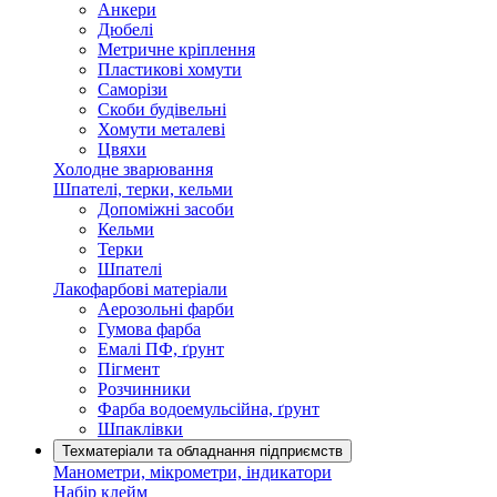
Анкери
Дюбелі
Метричне кріплення
Пластикові хомути
Саморізи
Скоби будівельні
Хомути металеві
Цвяхи
Холодне зварювання
Шпателі, терки, кельми
Допоміжні засоби
Кельми
Терки
Шпателі
Лакофарбові матеріали
Аерозольні фарби
Гумова фарба
Емалі ПФ, ґрунт
Пігмент
Розчинники
Фарба водоемульсійна, ґрунт
Шпаклівки
Техматеріали та обладнання підприємств
Манометри, мікрометри, індикатори
Набір клейм