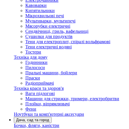
Електрочайники
Кавоварки
Кипятильники
Мікрохвильові печі
Мультиварки, мультипечі
Мясорубки електричні
Сендвічниці, гриль, вафельниці
Сушилки для продуктів
Тени для електроплит, спіралі вольфрамові
Тени електричні водяні
Тостери
Техніка для дому
Годинники
Пилососи
Пральні машини, бойлери
Праски
Радіоприймачі
Техніка краси та здоров'я
Ваги підлогові
Машини для стрижки, тримери, електробритви
Плойки, віпрямлювачі
Фени
Ноутбуки та комп'ютерні аксесуари
Дача, сад та город
Бочки, фляги, каністри