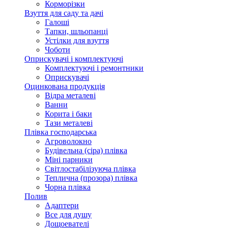
Корморізки
Взуття для саду та дачі
Галоші
Тапки, шльопанці
Устілки для взуття
Чоботи
Оприскувачі і комплектуючі
Комплектуючі і ремонтники
Оприскувачі
Оцинкована продукція
Відра металеві
Ванни
Корита і баки
Тази металеві
Плівка господарська
Агроволокно
Будівельна (сіра) плівка
Міні парники
Світлостабілізуюча плівка
Теплична (прозора) плівка
Чорна плівка
Полив
Адаптери
Все для душу
Дощоевателі