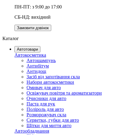
ПН-ПТ: з 9:00 до 17:00
СБ-НД: вихідний
Замовити дзвінок
Каталог
Автотовари
Автокосметика
Автошампунь
Антибітум
Антидощ
Засіб від запотівання скла
Набори автокосметики
Омивач для авто
Освіжувач повітря та ароматизатори
Очисники для авто
Паста для рук
Поліроль для авто
Розморожувач скла
Серветки, губки для авто
Щітки для миття авто
Автообладнання