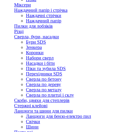
Міксери
Наждачний папір і стрічка
Наждачні стрічки
Наждачний папір
Пилки для лобзіків
Різці
Сверла, бури, насадки
Бури SDS
Зенкера
Коронки
Набори сверл
Насадки і біти
Піки та зубила SDS
Перехідники SDS
Сверла по бетону
Сверла по дереву
Сверла по металу
Сверла по плитці і склу
Скоби, цвяхи для степлерів
Стержні клейові
Ланцюги та шини для пилки
Ланцюги для бензо-електро пил
Свічки
Шини