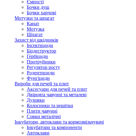
Ємності
Бочки душ
Бочки харчові
Мотузки та шпагат
Канат
Мотузка
Шпагат
Захист від шкідників
Інсектициди
Біодеструктор
Гербіциди
Протруйники
Регулятор росту
Родентициди
Фунгіциди
Вироби для печей та плит
Аксесуари для печей та плит
Двірцята чавунні та металеві
Духовки
Колосники та решітки
Плити чавунні
Совки металічні
Інкубатори, автоклави та кормозмільчувачі
Інкубатори та компоненти
Автоклави