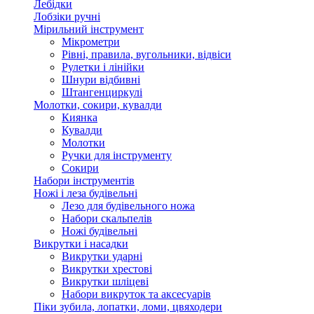
Лебідки
Лобзіки ручні
Мірильний інструмент
Мікрометри
Рівні, правила, вугольники, відвіси
Рулетки і лінійки
Шнури відбивні
Штангенциркулі
Молотки, сокири, кувалди
Киянка
Кувалди
Молотки
Ручки для інструменту
Сокири
Набори інструментів
Ножі і леза будівельні
Лезо для будівельного ножа
Набори скальпелів
Ножі будівельні
Викрутки і насадки
Викрутки ударні
Викрутки хрестові
Викрутки шліцеві
Набори викруток та аксесуарів
Піки зубила, лопатки, ломи, цвяходери