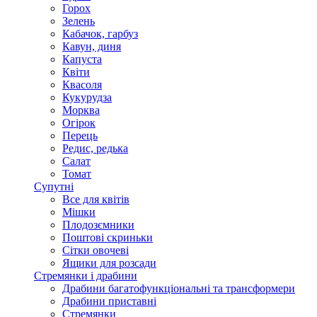
Горох
Зелень
Кабачок, гарбуз
Кавун, диня
Капуста
Квіти
Квасоля
Кукурудза
Морква
Огірок
Перець
Редис, редька
Салат
Томат
Супутні
Все для квітів
Мішки
Плодозємники
Поштові скриньки
Сітки овочеві
Ящики для розсади
Стремянки і драбини
Драбини багатофункціональні та трансформери
Драбини приставні
Стремянки