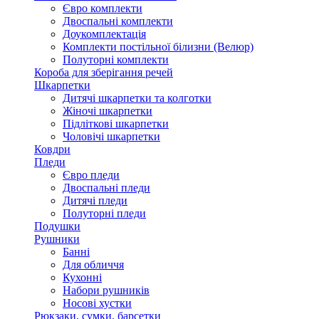
Євро комплекти
Двоспальні комплекти
Доукомплектація
Комплекти постільної білизни (Велюр)
Полуторні комплекти
Короба для зберігання речей
Шкарпетки
Дитячі шкарпетки та колготки
Жіночі шкарпетки
Підліткові шкарпетки
Чоловічі шкарпетки
Ковдри
Пледи
Євро пледи
Двоспальні пледи
Дитячі пледи
Полуторні пледи
Подушки
Рушники
Банні
Для обличчя
Кухонні
Набори рушників
Носові хустки
Рюкзаки, сумки, барсетки