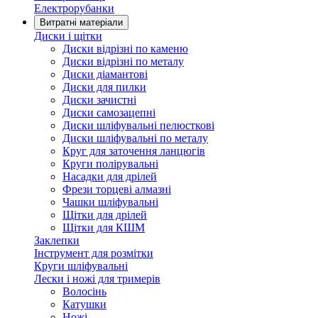
Електрорубанки
Витратні матеріали
Диски і щітки
Диски відрізні по каменю
Диски відрізні по металу
Диски діамантові
Диски для пилки
Диски зачистні
Диски самозацепні
Диски шліфувальні пелюсткові
Диски шліфувальні по металу
Круг для заточення ланцюгів
Круги полірувальні
Насадки для дрілей
Фрези торцеві алмазні
Чашки шліфувальні
Щітки для дрілей
Щітки для КШМ
Заклепки
Інструмент для розмітки
Круги шліфувальні
Лески і ножі для тримерів
Волосінь
Катушки
Ножі