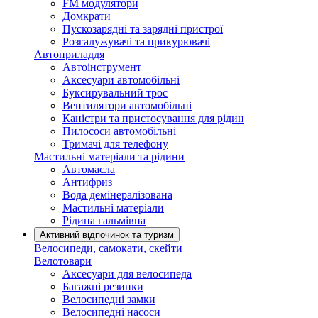
FM модулятори
Домкрати
Пускозарядні та зарядні пристрої
Розгалужувачі та прикурювачі
Автоприладдя
Автоінструмент
Аксесуари автомобільні
Буксирувальний трос
Вентилятори автомобільні
Каністри та пристосування для рідин
Пилососи автомобільні
Тримачі для телефону
Мастильні матеріали та рідини
Автомасла
Антифриз
Вода демінералізована
Мастильні матеріали
Рідина гальмівна
Активний відпочинок та туризм
Велосипеди, самокати, скейти
Велотовари
Аксесуари для велосипеда
Багажні резинки
Велосипедні замки
Велосипедні насоси