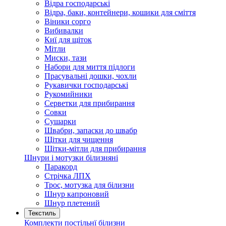
Відра господарські
Відра, баки, контейнери, кошики для сміття
Віники сорго
Вибивалки
Киї для щіток
Мітли
Миски, тази
Набори для миття підлоги
Прасувальні дошки, чохли
Рукавички господарські
Рукомийники
Серветки для прибирання
Совки
Сушарки
Швабри, запаски до швабр
Щітки для чищення
Щітки-мітли для прибирання
Шнури і мотузки білизняні
Паракорд
Стрічка ЛПХ
Трос, мотузка для білизни
Шнур капроновий
Шнур плетений
Текстиль
Комплекти постільнї білизни