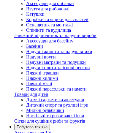
Аксесуари для рибалки
Взуття для риболовлі
Катушки
Коробки та ящики для снастей
Оснащення та монтажі
Спінінги та вудилища
Пляжний відпочинок та надувні вироби
Аксесуари для басейну
Басейни
Надувні жилети та нарукавники
Надувні круги
Надувні матраци та подушки
Надувні плоти та ігрові центри
Пляжні іграшки
Пляжні килими
Пляжні м'ячі
Пляжні парасольки та намети
Товари для дітей
Дитячі гаджети та аксесуари
Дитячий спорт та рухливі ігри
Мильні бульбашки
Настільні та розвиваючі ігри
Сітки для сушіння риби та фруктів
Побутова техніка
Аксесуари для TV