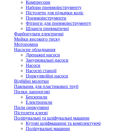
Компресори
Набори пневмоінструменту
Пістолети для підкачки коліс
Пневмоінструменти
Фітинги для пневмоінструменту
Шланги пневматичні
Фарбопульти електричні
Мийки високого тиску
Мотопомпи
Насосне обладнання
Дренажні насоси
Занурювальні насоси
Насоси
Насосні станції
Циркуляційні насоси
Відбійні молотки
Паяльник для пластикових труб
Пилки ланцюгові
Бензопили
Електропили
Пили циркулярні
Пістолети клеєві
Полірувальні та шліфувальні машини
Кутові шліфмашини та комплектуючі
Полірувальні машини