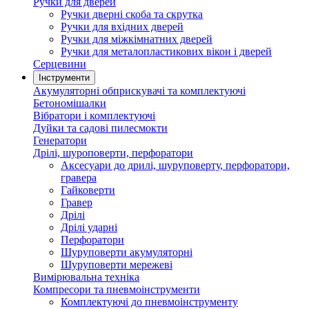
Ручки для дверей
Ручки дверні скоба та скрутка
Ручки для вхідних дверей
Ручки для міжкімнатних дверей
Ручки для металопластикових вікон і дверей
Серцевини
Інструменти
Акумуляторні обприскувачі та комплектуючі
Бетономішалки
Вібратори і комплектуючі
Дуйки та садові пилесмокти
Генератори
Дрілі, шуроповерти, перфоратори
Аксесуари до дрилі, шуруповерту, перфоратори,
гравера
Гайковерти
Гравер
Дрілі
Дрілі ударні
Перфоратори
Шуруповерти акумуляторні
Шуруповерти мережеві
Вимірювальна техніка
Компресори та пневмоінструменти
Комплектуючі до пневмоінструменту