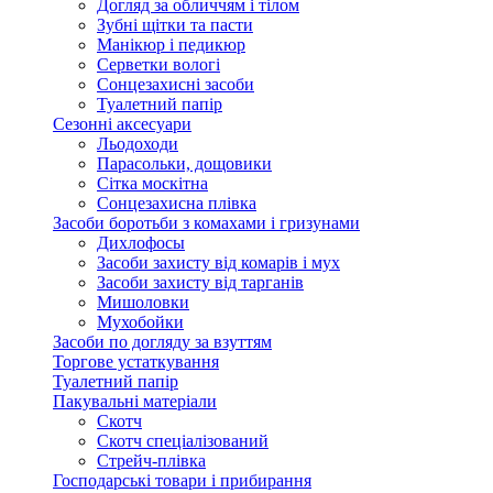
Догляд за обличчям і тілом
Зубні щітки та пасти
Манікюр і педикюр
Серветки вологі
Сонцезахисні засоби
Туалетний папір
Сезонні аксесуари
Льодоходи
Парасольки, дощовики
Сітка москітна
Сонцезахисна плівка
Засоби боротьби з комахами і гризунами
Дихлофосы
Засоби захисту від комарів і мух
Засоби захисту від тарганів
Мишоловки
Мухобойки
Засоби по догляду за взуттям
Торгове устаткування
Туалетний папір
Пакувальні матеріали
Скотч
Скотч спеціалізований
Стрейч-плівка
Господарські товари і прибирання