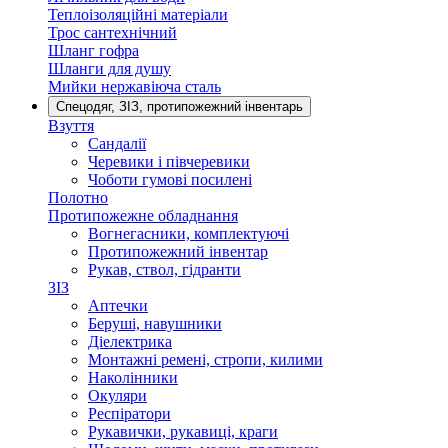
Теплоізоляційні матеріали
Трос сантехнічний
Шланг гофра
Шланги для душу
Мийки нержавіюча сталь
Спецодяг, ЗІЗ, протипожежний інвентарь
Взуття
Сандалії
Черевики і півчеревики
Чоботи гумові посилені
Полотно
Протипожежне обладнання
Вогнегасники, комплектуючі
Протипожежний інвентар
Рукав, ствол, гідранти
ЗІЗ
Аптечки
Беруші, навушники
Діелектрика
Монтажні ремені, стропи, килими
Наколінники
Окуляри
Респіратори
Рукавички, рукавиці, краги