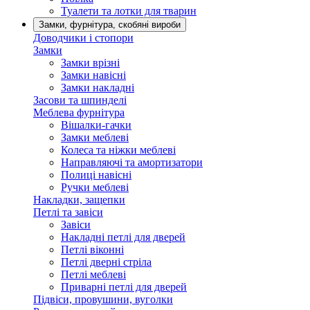
Туалети та лотки для тварин
Замки, фурнітура, скобяні вироби
Доводчики і стопори
Замки
Замки врізні
Замки навісні
Замки накладні
Засови та шпинделі
Меблева фурнітура
Вішалки-гачки
Замки меблеві
Колеса та ніжки меблеві
Направляючі та амортизатори
Полиці навісні
Ручки меблеві
Накладки, защепки
Петлі та завіси
Завіси
Накладні петлі для дверей
Петлі віконні
Петлі дверні стріла
Петлі меблеві
Приварні петлі для дверей
Підвіси, провушини, вуголки