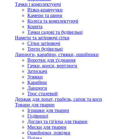
Тачки і комплектуючі
Візки-кравчучки
Камери та шини
Колеса та комплектуючі
Корита
Тачки садові та будівельні
Намети та затіняючі сітки
Сітки затіняючі
Тенти будівельні
Ланцюги, карабіни, стяжки, ошийники
Воротки для з'єднання
Гачки, кооси, вертлюги
Затискачі
Зтяжки
Карабіни
Ланцюги
Трос сталевий
Держак для лопат, грабель, сапок та коси
Товари для тварин
Іграшки для тварин
Годівниці
Догляд та гігієна для тварин
Миски для тварин
Ошийники, повідки
Поїлка