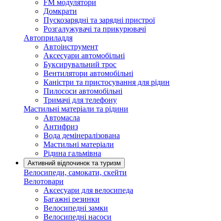
FM модулятори
Домкрати
Пускозарядні та зарядні пристрої
Розгалужувачі та прикурювачі
Автоприладдя
Автоінструмент
Аксесуари автомобільні
Буксирувальний трос
Вентилятори автомобільні
Каністри та пристосування для рідин
Пилососи автомобільні
Тримачі для телефону
Мастильні матеріали та рідини
Автомасла
Антифриз
Вода демінералізована
Мастильні матеріали
Рідина гальмівна
Активний відпочинок та туризм
Велосипеди, самокати, скейти
Велотовари
Аксесуари для велосипеда
Багажні резинки
Велосипедні замки
Велосипедні насоси