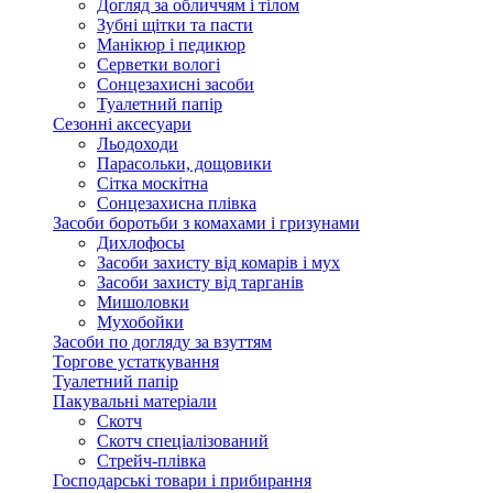
Догляд за обличчям і тілом
Зубні щітки та пасти
Манікюр і педикюр
Серветки вологі
Сонцезахисні засоби
Туалетний папір
Сезонні аксесуари
Льодоходи
Парасольки, дощовики
Сітка москітна
Сонцезахисна плівка
Засоби боротьби з комахами і гризунами
Дихлофосы
Засоби захисту від комарів і мух
Засоби захисту від тарганів
Мишоловки
Мухобойки
Засоби по догляду за взуттям
Торгове устаткування
Туалетний папір
Пакувальні матеріали
Скотч
Скотч спеціалізований
Стрейч-плівка
Господарські товари і прибирання