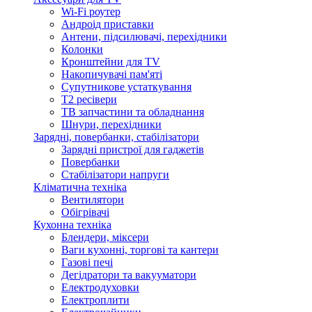
Wi-Fi роутер
Андроід приставки
Антени, підсилювачі, перехідники
Колонки
Кронштейни для TV
Накопичувачі пам'яті
Супутникове устаткування
Т2 ресівери
ТВ запчастини та обладнання
Шнури, перехідники
Зарядні, повербанки, стабілізатори
Зарядні пристрої для гаджетів
Повербанки
Стабілізатори напруги
Кліматична техніка
Вентилятори
Обігрівачі
Кухонна техніка
Блендери, міксери
Ваги кухонні, торгові та кантери
Газові печі
Дегідратори та вакууматори
Електродуховки
Електроплити