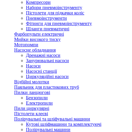
Компресори
Набори пневмоінструменту
Пістолети для підкачки коліс
Пневмоінструменти
Фітинги для пневмоінструменту
Шланги пневматичні
Фарбопульти електричні
Мийки високого тиску
Мотопомпи
Насосне обладнання
Дренажні насоси
Занурювальні насоси
Насоси
Насосні станції
Циркуляційні насоси
Відбійні молотки
Паяльник для пластикових труб
Пилки ланцюгові
Бензопили
Електропили
Пили циркулярні
Пістолети клеєві
Полірувальні та шліфувальні машини
Кутові шліфмашини та комплектуючі
Полірувальні машини