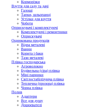
Корморізки
Взуття для саду та дачі
Галоші
Тапки, шльопанці
Устілки для взуття
Чоботи
Оприскувачі і комплектуючі
Комплектуючі і ремонтники
Оприскувачі
Оцинкована продукція
Відра металеві
Ванни
Корита і баки
Тази металеві
Плівка господарська
Агроволокно
Будівельна (сіра) плівка
Міні парники
Світлостабілізуюча плівка
Теплична (прозора) плівка
Чорна плівка
Полив
Адаптери
Все для душу
Дощоевателі