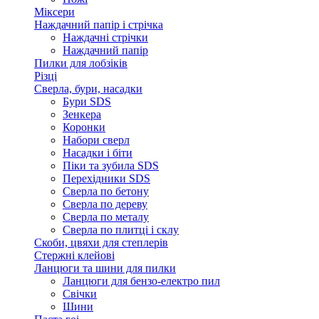
Міксери
Наждачний папір і стрічка
Наждачні стрічки
Наждачний папір
Пилки для лобзіків
Різці
Сверла, бури, насадки
Бури SDS
Зенкера
Коронки
Набори сверл
Насадки і біти
Піки та зубила SDS
Перехідники SDS
Сверла по бетону
Сверла по дереву
Сверла по металу
Сверла по плитці і склу
Скоби, цвяхи для степлерів
Стержні клейові
Ланцюги та шини для пилки
Ланцюги для бензо-електро пил
Свічки
Шини