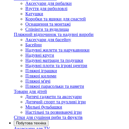
Аксесуари для рибалки
Взуття для риболовлі
Катушки
Коробки та ящики для снастей
Оснащення та монтажі
Спінінги та вудилища
Пляжний відпочинок та надувні вироби
Аксесуари для басейну
Басейни
Надувні жилети та нарукавники
Надувні круги
Надувні матраци та подушки
Надувні плоти та ігрові центри
Пляжні іграшки
Пляжні килими
Пляжні м'ячі
Пляжні парасольки та намети
Товари для дітей
Дитячі гаджети та аксесуари
Дитячий спорт та рухливі ігри
Мильні бульбашки
Настільні та розвиваючі ігри
Сітки для сушіння риби та фруктів
Побутова техніка
Аксесуари для TV