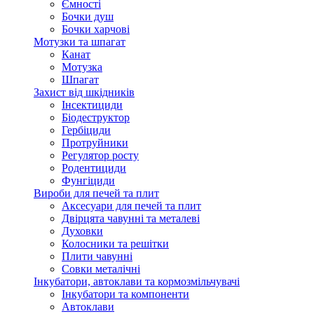
Ємності
Бочки душ
Бочки харчові
Мотузки та шпагат
Канат
Мотузка
Шпагат
Захист від шкідників
Інсектициди
Біодеструктор
Гербіциди
Протруйники
Регулятор росту
Родентициди
Фунгіциди
Вироби для печей та плит
Аксесуари для печей та плит
Двірцята чавунні та металеві
Духовки
Колосники та решітки
Плити чавунні
Совки металічні
Інкубатори, автоклави та кормозмільчувачі
Інкубатори та компоненти
Автоклави