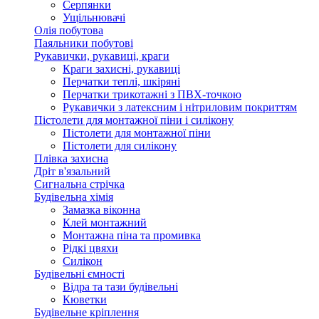
Серпянки
Ущільнювачі
Олія побутова
Паяльники побутові
Рукавички, рукавиці, краги
Краги захисні, рукавиці
Перчатки теплі, шкіряні
Перчатки трикотажні з ПВХ-точкою
Рукавички з латексним і нітриловим покриттям
Пістолети для монтажної піни і силікону
Пістолети для монтажної піни
Пістолети для силікону
Плівка захисна
Дріт в'язальний
Сигнальна стрічка
Будівельна хімія
Замазка віконна
Клей монтажний
Монтажна піна та промивка
Рідкі цвяхи
Силікон
Будівельні ємності
Відра та тази будівельні
Кюветки
Будівельне кріплення