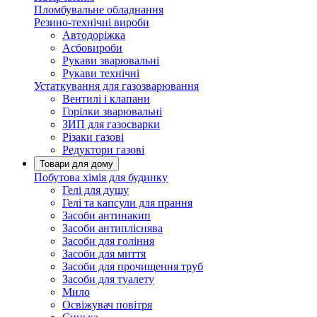
Пломбувальне обладнання
Резино-технічні вироби
Автодоріжка
Асбовироби
Рукави зварювальні
Рукави технічні
Устаткування для газозварювання
Вентилі і клапани
Горілки зварювальні
ЗИП для газосварки
Різаки газові
Редуктори газові
Товари для дому
Побутова хімія для будинку
Гелі для душу
Гелі та капсули для прання
Засоби антинакип
Засоби антипліснява
Засоби для гоління
Засоби для миття
Засоби для прочищення труб
Засоби для туалету
Мило
Освіжувач повітря