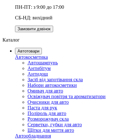
ПН-ПТ: з 9:00 до 17:00
СБ-НД: вихідний
Замовити дзвінок
Каталог
Автотовари
Автокосметика
Автошампунь
Антибітум
Антидощ
Засіб від запотівання скла
Набори автокосметики
Омивач для авто
Освіжувач повітря та ароматизатори
Очисники для авто
Паста для рук
Поліроль для авто
Розморожувач скла
Серветки, губки для авто
Щітки для миття авто
Автообладнання