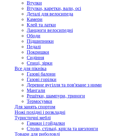
Втулки
Втулки, каретки, вали, осі
Деталі для велосипеда
Камери
Клей та латки
Ланцюги велосипедні
Ободи
Підшипники
Педалі
Покришки
Сидіння
Спиці, зірки
Все для пікніка
Газові балони
Газові горілки
Деревне вугілля та пов'язане з ними
Мангали
Решітки, шампури, триноги
Термосумки
Для занять спортом
Ножі похідні і розкладні
Туристичні меблі
Гамаки і гойдалки
Столи, стільці, крісла та шезлонги
Товари для риболовлі