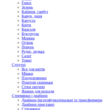
Горох
Зелень
Кабачок, гарбуз
Кавун, диня
Капуста
Квіти
Квасоля
Кукурудза
Морква
Огірок
Перець
Редис, редька
Салат
Томат
Супутні
Все для квітів
Мішки
Плодозємники
Поштові скриньки
Сітки овочеві
Ящики для розсади
Стремянки і драбини
Драбини багатофункціональні та трансформери
Драбини приставні
Стремянки