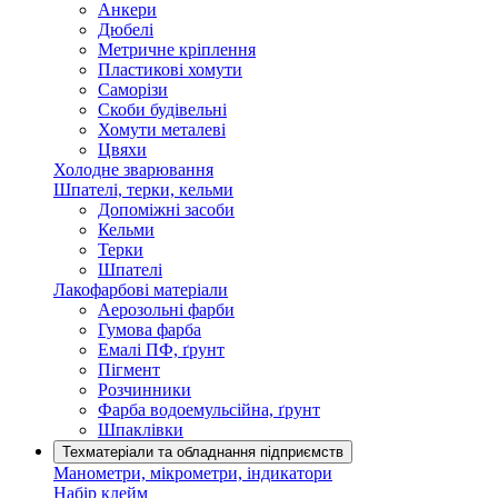
Анкери
Дюбелі
Метричне кріплення
Пластикові хомути
Саморізи
Скоби будівельні
Хомути металеві
Цвяхи
Холодне зварювання
Шпателі, терки, кельми
Допоміжні засоби
Кельми
Терки
Шпателі
Лакофарбові матеріали
Аерозольні фарби
Гумова фарба
Емалі ПФ, ґрунт
Пігмент
Розчинники
Фарба водоемульсійна, ґрунт
Шпаклівки
Техматеріали та обладнання підприємств
Манометри, мікрометри, індикатори
Набір клейм