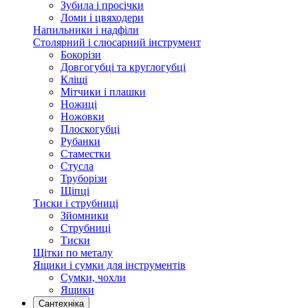
Зубила і просічки
Ломи і цвяходери
Напильники і надфіли
Столярний і слюсарний інструмент
Бокорізи
Довгогубці та круглогубці
Кліщі
Мітчики і плашки
Ножиці
Ножовки
Плоскогубці
Рубанки
Стаместки
Стусла
Труборізи
Щіпці
Тиски і струбниці
Зйомники
Струбниці
Тиски
Щітки по металу
Ящики і сумки для інструментів
Сумки, чохли
Ящики
Сантехніка