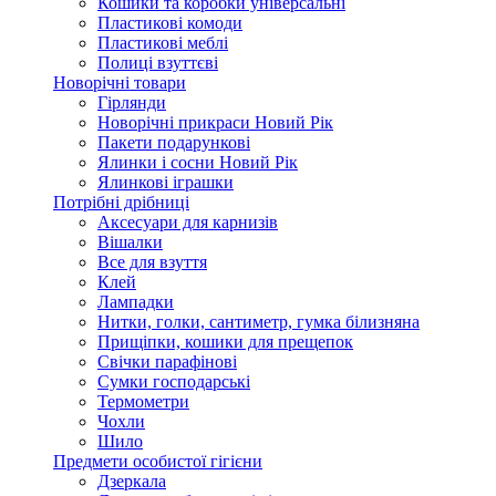
Кошики та коробки універсальні
Пластикові комоди
Пластикові меблі
Полиці взуттєві
Новорічні товари
Гірлянди
Новорічні прикраси Новий Рік
Пакети подарункові
Ялинки і сосни Новий Рік
Ялинкові іграшки
Потрібні дрібниці
Аксесуари для карнизів
Вішалки
Все для взуття
Клей
Лампадки
Нитки, голки, сантиметр, гумка білизняна
Прищіпки, кошики для прещепок
Свічки парафінові
Сумки господарські
Термометри
Чохли
Шило
Предмети особистої гігієни
Дзеркала