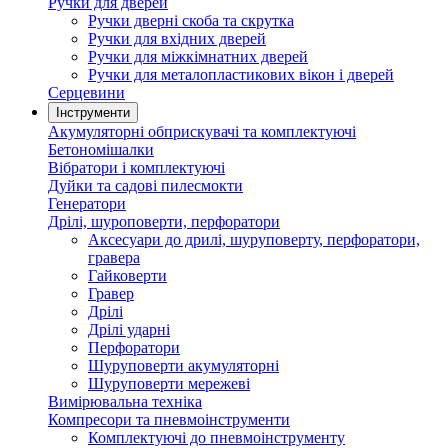
Ручки для дверей
Ручки дверні скоба та скрутка
Ручки для вхідних дверей
Ручки для міжкімнатних дверей
Ручки для металопластикових вікон і дверей
Серцевини
Інструменти
Акумуляторні обприскувачі та комплектуючі
Бетономішалки
Вібратори і комплектуючі
Дуйки та садові пилесмокти
Генератори
Дрілі, шуроповерти, перфоратори
Аксесуари до дрилі, шуруповерту, перфоратори,
гравера
Гайковерти
Гравер
Дрілі
Дрілі ударні
Перфоратори
Шуруповерти акумуляторні
Шуруповерти мережеві
Вимірювальна техніка
Компресори та пневмоінструменти
Комплектуючі до пневмоінструменту