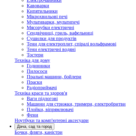
Електрочайники
Кавоварки
Кипятильники
Мікрохвильові печі
Мультиварки, мультипечі
Мясорубки електричні
Сендвічниці, гриль, вафельниці
Сушилки для продуктів
Тени для електроплит, спіралі вольфрамові
Тени електричні водяні
Тостери
Техніка для дому
Годинники
Пилососи
Пральні машини, бойлери
Праски
Радіоприймачі
Техніка краси та здоров'я
Ваги підлогові
Машини для стрижки, тримери, електробритви
Плойки, віпрямлювачі
Фени
Ноутбуки та комп'ютерні аксесуари
Дача, сад та город
Бочки, фляги, каністри