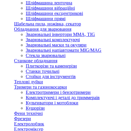
Шліфмашина ленточна
Шліфмашини вібраційні
Шліфмашини ексцентрикові
Шліфмашини прямі
Шабельна пила, ножівка, секатор
Обладнання для зварювання
Зварювальні інвертори ММА, TIG
Зварювальні комплектуючі
Зварювальні маски та окуляри
Зварювальні напіавтомати MIG/MAG
Стекла зварювальні
Станкове обладнання
Плиткорізи та каменерізи
Станки точильні
Стойки для інструментів
Теплові дуйки
Тримери та газонокосарки
Електротримери і бензотримери
Комплектуючі і деталі до триммераів
Культиватори і мотоблоки
Кущорізи
Фени технічні
Фрезери
Електролобзик
Електроміксер