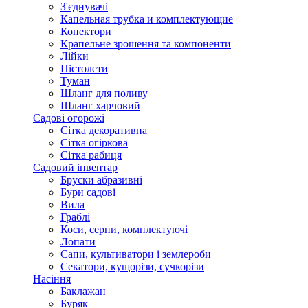
З'єднувачі
Капельная трубка и комплектующие
Конектори
Крапельне зрошення та компоненти
Лійки
Пістолети
Туман
Шланг для поливу
Шланг харчовий
Садові огорожі
Сітка декоративна
Сітка огіркова
Сітка рабиця
Садовий інвентар
Бруски абразивні
Бури садові
Вила
Граблі
Коси, серпи, комплектуючі
Лопати
Сапи, культиватори і землероби
Секатори, кущорізи, сучкорізи
Насіння
Баклажан
Буряк