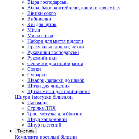
Відра господарські
Відра, баки, контейнери, кошики для сміття
Віники сорго
Вибивалки
Киї для щіток
Мітли
Миски, тази
Набори для миття підлоги
Прасувальні дошки, чохли
Рукавички господарські
Рукомийники
Серветки для прибирання
Совки
Сушарки
Швабри, запаски до швабр
Щітки для чищення
Щітки-мітли для прибирання
Шнури і мотузки білизняні
Паракорд
Стрічка ЛПХ
Трос, мотузка для білизни
Шнур капроновий
Шнур плетений
Текстиль
Комплекти постільнї білизни