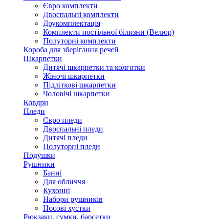
Євро комплекти
Двоспальні комплекти
Доукомплектація
Комплекти постільної білизни (Велюр)
Полуторні комплекти
Короба для зберігання речей
Шкарпетки
Дитячі шкарпетки та колготки
Жіночі шкарпетки
Підліткові шкарпетки
Чоловічі шкарпетки
Ковдри
Пледи
Євро пледи
Двоспальні пледи
Дитячі пледи
Полуторні пледи
Подушки
Рушники
Банні
Для обличчя
Кухонні
Набори рушників
Носові хустки
Рюкзаки, сумки, барсетки