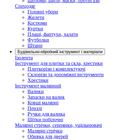
Шоломи, щити, маски, протигази
Спецодяг
Головні убори
Жилети
Костюми
Куртки
Плащі, фартухи, халати
Футболки
Штани
Будівельно-обробний інструмент і матеріали
Ізолента
Інструмент для плитки та скла, хрестики
Плиткорізи і комплектуючі
Склорізи та допоміжні інструменти
Хрестики
Інструмент малярний
Валики
Запаски на валик
Ковші малярні
Пензлі
Ручки для валика
Щітки побілочні
Малярні стрічки, серпянки, ущільнювачі
Малярні стрічки
Обивка для дверей