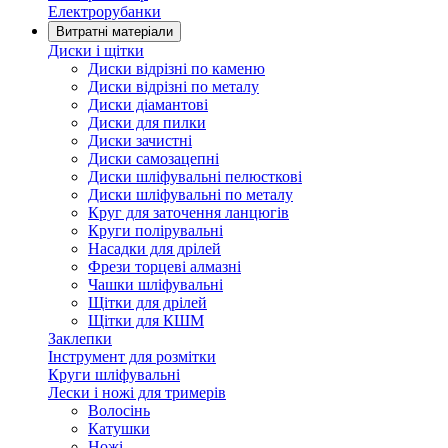
Електрорубанки
Витратні матеріали
Диски і щітки
Диски відрізні по каменю
Диски відрізні по металу
Диски діамантові
Диски для пилки
Диски зачистні
Диски самозацепні
Диски шліфувальні пелюсткові
Диски шліфувальні по металу
Круг для заточення ланцюгів
Круги полірувальні
Насадки для дрілей
Фрези торцеві алмазні
Чашки шліфувальні
Щітки для дрілей
Щітки для КШМ
Заклепки
Інструмент для розмітки
Круги шліфувальні
Лески і ножі для тримерів
Волосінь
Катушки
Ножі