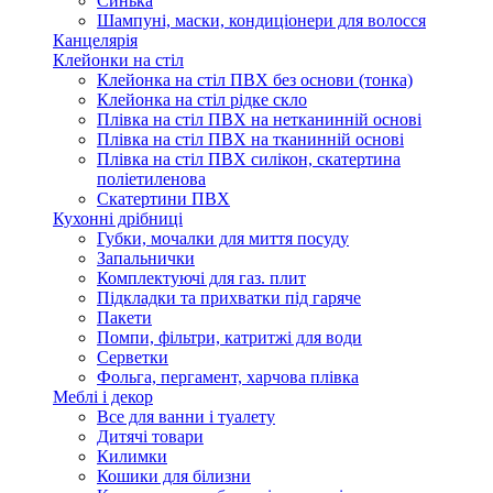
Синька
Шампуні, маски, кондиціонери для волосся
Канцелярія
Клейонки на стіл
Клейонка на стіл ПВХ без основи (тонка)
Клейонка на стіл рідке скло
Плівка на стіл ПВХ на нетканинній основі
Плівка на стіл ПВХ на тканинній основі
Плівка на стіл ПВХ силікон, скатертина
поліетиленова
Скатертини ПВХ
Кухонні дрібниці
Губки, мочалки для миття посуду
Запальнички
Комплектуючі для газ. плит
Підкладки та прихватки під гаряче
Пакети
Помпи, фільтри, катритжі для води
Серветки
Фольга, пергамент, харчова плівка
Меблі і декор
Все для ванни і туалету
Дитячі товари
Килимки
Кошики для білизни