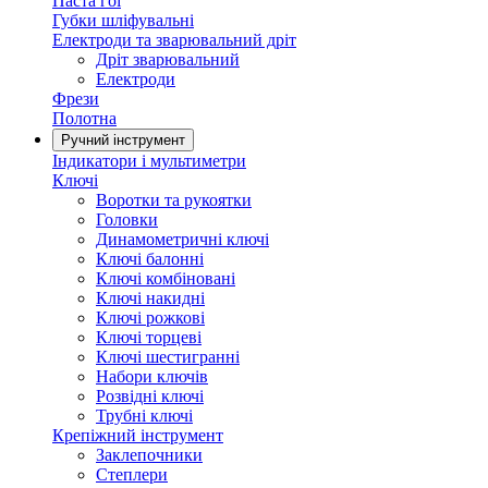
Паста гоі
Губки шліфувальні
Електроди та зварювальний дріт
Дріт зварювальний
Електроди
Фрези
Полотна
Ручний інструмент
Індикатори і мультиметри
Ключі
Воротки та рукоятки
Головки
Динамометричні ключі
Ключі балонні
Ключі комбіновані
Ключі накидні
Ключі рожкові
Ключі торцеві
Ключі шестигранні
Набори ключів
Розвідні ключі
Трубні ключі
Крепіжний інструмент
Заклепочники
Степлери