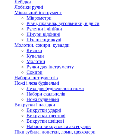
Лебідки
Лобзіки ручні
Мірильний інструмент
Мікрометри
Рівні, правила, вугольники, відвіси
Рулетки і лінійки
Шнури відбивні
Штангенциркулі
Молотки, сокири, кувалди
Киянка
Кувалди
Молотки
Ручки для інструменту
Сокири
Набори інструментів
Ножі і леза будівельні
Лезо для будівельного ножа
Набори скальпелів
Ножі будівельні
Викрутки і насадки
Викрутки ударні
Викрутки хрестові
Викрутки шліцеві
Набори викруток та аксесуарів
Піки зубила, лопатки, ломи, цвяходери