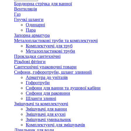
Бордюрна стрічка для ванної
Вентиляція
Газ
Гнучкі шланги
Одинарні
Пара
Запорна арматура
Металопластикові труби та комплектуючі
Комплектуючі для труб
Металопластикові труби
Прокладки сантехнічні
Різьбові фітінги
Сантехнічні упаковочні товари
Сифони, гофоротруби, шланг зливний
Арматура до унітазів
Гофротруби
Сифони для ванни та душової кабіни
Сифони для раковини
Шланги зливні
Змішувачі та комплектуючі
Змішувачі для ванни
Змішувачі для кухні
Змішувачі умивальник
Комплектуючі для змішувачів
Лічильник для води