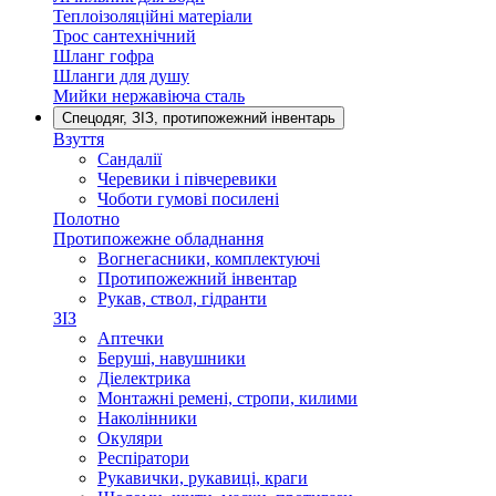
Теплоізоляційні матеріали
Трос сантехнічний
Шланг гофра
Шланги для душу
Мийки нержавіюча сталь
Спецодяг, ЗІЗ, протипожежний інвентарь
Взуття
Сандалії
Черевики і півчеревики
Чоботи гумові посилені
Полотно
Протипожежне обладнання
Вогнегасники, комплектуючі
Протипожежний інвентар
Рукав, ствол, гідранти
ЗІЗ
Аптечки
Беруші, навушники
Діелектрика
Монтажні ремені, стропи, килими
Наколінники
Окуляри
Респіратори
Рукавички, рукавиці, краги