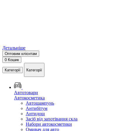
Детальніше
Оптовим клієнтам
0
Кошик
Категорії
Категорії
Автотовари
Автокосметика
Автошампунь
Антибітум
Антидощ
Засіб від запотівання скла
Набори автокосметики
Омивач для авто