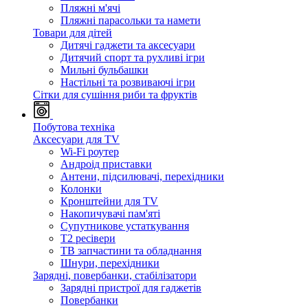
Пляжні м'ячі
Пляжні парасольки та намети
Товари для дітей
Дитячі гаджети та аксесуари
Дитячий спорт та рухливі ігри
Мильні бульбашки
Настільні та розвиваючі ігри
Сітки для сушіння риби та фруктів
Побутова техніка
Аксесуари для TV
Wi-Fi роутер
Андроід приставки
Антени, підсилювачі, перехідники
Колонки
Кронштейни для TV
Накопичувачі пам'яті
Супутникове устаткування
Т2 ресівери
ТВ запчастини та обладнання
Шнури, перехідники
Зарядні, повербанки, стабілізатори
Зарядні пристрої для гаджетів
Повербанки