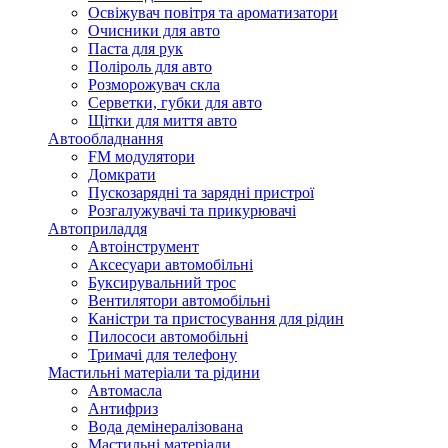
Освіжувач повітря та ароматизатори
Очисники для авто
Паста для рук
Поліроль для авто
Розморожувач скла
Серветки, губки для авто
Щітки для миття авто
Автообладнання
FM модулятори
Домкрати
Пускозарядні та зарядні пристрої
Розгалужувачі та прикурювачі
Автоприладдя
Автоінструмент
Аксесуари автомобільні
Буксирувальний трос
Вентилятори автомобільні
Каністри та пристосування для рідин
Пилососи автомобільні
Тримачі для телефону
Мастильні матеріали та рідини
Автомасла
Антифриз
Вода демінералізована
Мастильні матеріали