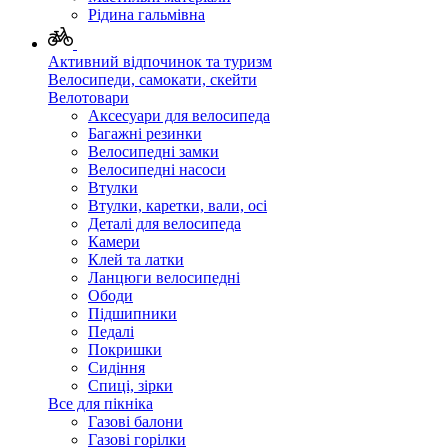
Рідина гальмівна
Активний відпочинок та туризм
Велосипеди, самокати, скейти
Велотовари
Аксесуари для велосипеда
Багажні резинки
Велосипедні замки
Велосипедні насоси
Втулки
Втулки, каретки, вали, осі
Деталі для велосипеда
Камери
Клей та латки
Ланцюги велосипедні
Ободи
Підшипники
Педалі
Покришки
Сидіння
Спиці, зірки
Все для пікніка
Газові балони
Газові горілки