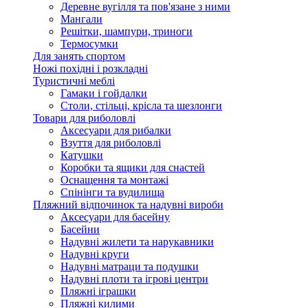
Деревне вугілля та пов'язане з ними
Мангали
Решітки, шампури, триноги
Термосумки
Для занять спортом
Ножі похідні і розкладні
Туристичні меблі
Гамаки і гойдалки
Столи, стільці, крісла та шезлонги
Товари для риболовлі
Аксесуари для рибалки
Взуття для риболовлі
Катушки
Коробки та ящики для снастей
Оснащення та монтажі
Спінінги та вудилища
Пляжний відпочинок та надувні вироби
Аксесуари для басейну
Басейни
Надувні жилети та нарукавники
Надувні круги
Надувні матраци та подушки
Надувні плоти та ігрові центри
Пляжні іграшки
Пляжні килими