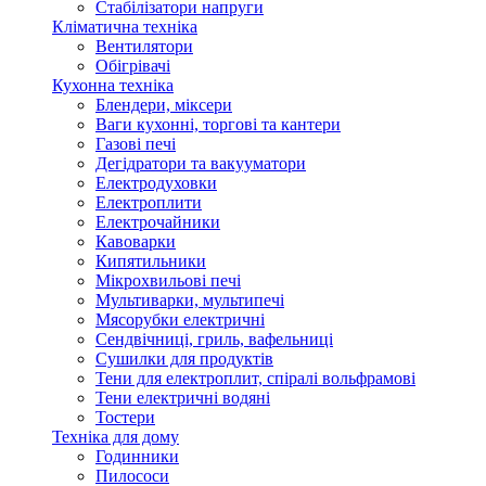
Стабілізатори напруги
Кліматична техніка
Вентилятори
Обігрівачі
Кухонна техніка
Блендери, міксери
Ваги кухонні, торгові та кантери
Газові печі
Дегідратори та вакууматори
Електродуховки
Електроплити
Електрочайники
Кавоварки
Кипятильники
Мікрохвильові печі
Мультиварки, мультипечі
Мясорубки електричні
Сендвічниці, гриль, вафельниці
Сушилки для продуктів
Тени для електроплит, спіралі вольфрамові
Тени електричні водяні
Тостери
Техніка для дому
Годинники
Пилососи