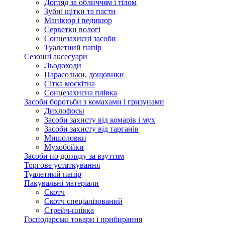
Догляд за обличчям і тілом
Зубні щітки та пасти
Манікюр і педикюр
Серветки вологі
Сонцезахисні засоби
Туалетний папір
Сезонні аксесуари
Льодоходи
Парасольки, дощовики
Сітка москітна
Сонцезахисна плівка
Засоби боротьби з комахами і гризунами
Дихлофосы
Засоби захисту від комарів і мух
Засоби захисту від тарганів
Мишоловки
Мухобойки
Засоби по догляду за взуттям
Торгове устаткування
Туалетний папір
Пакувальні матеріали
Скотч
Скотч спеціалізований
Стрейч-плівка
Господарські товари і прибирання