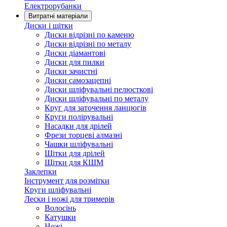
Електрорубанки
Витратні матеріали
Диски і щітки
Диски відрізні по каменю
Диски відрізні по металу
Диски діамантові
Диски для пилки
Диски зачистні
Диски самозацепні
Диски шліфувальні пелюсткові
Диски шліфувальні по металу
Круг для заточення ланцюгів
Круги полірувальні
Насадки для дрілей
Фрези торцеві алмазні
Чашки шліфувальні
Щітки для дрілей
Щітки для КШМ
Заклепки
Інструмент для розмітки
Круги шліфувальні
Лески і ножі для тримерів
Волосінь
Катушки
Ножі