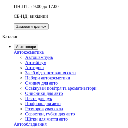
ПН-ПТ: з 9:00 до 17:00
СБ-НД: вихідний
Замовити дзвінок
Каталог
Автотовари
Автокосметика
Автошампунь
Антибітум
Антидощ
Засіб від запотівання скла
Набори автокосметики
Омивач для авто
Освіжувач повітря та ароматизатори
Очисники для авто
Паста для рук
Поліроль для авто
Розморожувач скла
Серветки, губки для авто
Щітки для миття авто
Автообладнання