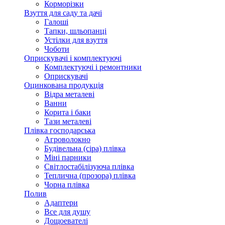
Корморізки
Взуття для саду та дачі
Галоші
Тапки, шльопанці
Устілки для взуття
Чоботи
Оприскувачі і комплектуючі
Комплектуючі і ремонтники
Оприскувачі
Оцинкована продукція
Відра металеві
Ванни
Корита і баки
Тази металеві
Плівка господарська
Агроволокно
Будівельна (сіра) плівка
Міні парники
Світлостабілізуюча плівка
Теплична (прозора) плівка
Чорна плівка
Полив
Адаптери
Все для душу
Дощоевателі