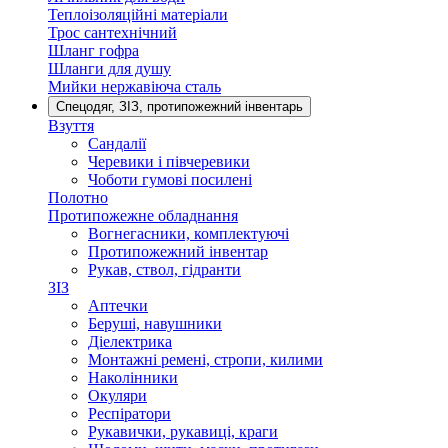
Теплоізоляційні матеріали
Трос сантехнічний
Шланг гофра
Шланги для душу
Мийки нержавіюча сталь
Спецодяг, ЗІЗ, протипожежний інвентарь
Взуття
Сандалії
Черевики і півчеревики
Чоботи гумові посилені
Полотно
Протипожежне обладнання
Вогнегасники, комплектуючі
Протипожежний інвентар
Рукав, ствол, гідранти
ЗІЗ
Аптечки
Беруші, навушники
Діелектрика
Монтажні ремені, стропи, килими
Наколінники
Окуляри
Респіратори
Рукавички, рукавиці, краги