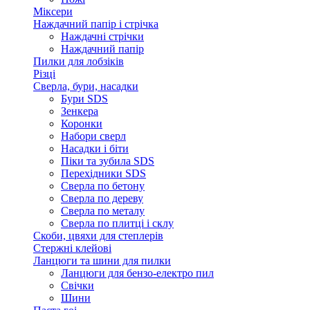
Міксери
Наждачний папір і стрічка
Наждачні стрічки
Наждачний папір
Пилки для лобзіків
Різці
Сверла, бури, насадки
Бури SDS
Зенкера
Коронки
Набори сверл
Насадки і біти
Піки та зубила SDS
Перехідники SDS
Сверла по бетону
Сверла по дереву
Сверла по металу
Сверла по плитці і склу
Скоби, цвяхи для степлерів
Стержні клейові
Ланцюги та шини для пилки
Ланцюги для бензо-електро пил
Свічки
Шини