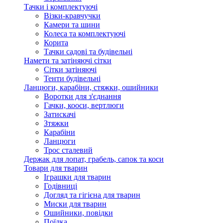
Тачки і комплектуючі
Візки-кравчучки
Камери та шини
Колеса та комплектуючі
Корита
Тачки садові та будівельні
Намети та затіняючі сітки
Сітки затіняючі
Тенти будівельні
Ланцюги, карабіни, стяжки, ошийники
Воротки для з'єднання
Гачки, кооси, вертлюги
Затискачі
Зтяжки
Карабіни
Ланцюги
Трос сталевий
Держак для лопат, грабель, сапок та коси
Товари для тварин
Іграшки для тварин
Годівниці
Догляд та гігієна для тварин
Миски для тварин
Ошийники, повідки
Поїлка