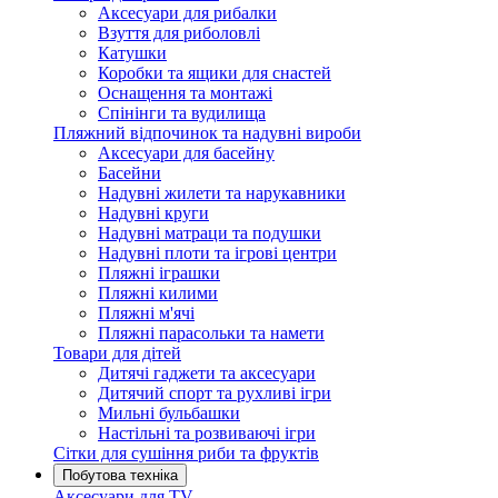
Аксесуари для рибалки
Взуття для риболовлі
Катушки
Коробки та ящики для снастей
Оснащення та монтажі
Спінінги та вудилища
Пляжний відпочинок та надувні вироби
Аксесуари для басейну
Басейни
Надувні жилети та нарукавники
Надувні круги
Надувні матраци та подушки
Надувні плоти та ігрові центри
Пляжні іграшки
Пляжні килими
Пляжні м'ячі
Пляжні парасольки та намети
Товари для дітей
Дитячі гаджети та аксесуари
Дитячий спорт та рухливі ігри
Мильні бульбашки
Настільні та розвиваючі ігри
Сітки для сушіння риби та фруктів
Побутова техніка
Аксесуари для TV