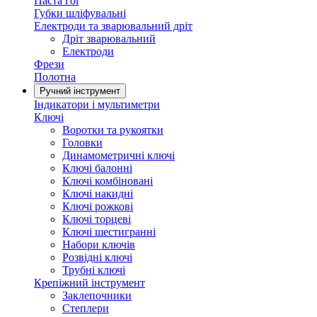
Паста гоі
Губки шліфувальні
Електроди та зварювальний дріт
Дріт зварювальний
Електроди
Фрези
Полотна
Ручний інструмент
Індикатори і мультиметри
Ключі
Воротки та рукоятки
Головки
Динамометричні ключі
Ключі балонні
Ключі комбіновані
Ключі накидні
Ключі рожкові
Ключі торцеві
Ключі шестигранні
Набори ключів
Розвідні ключі
Трубні ключі
Крепіжний інструмент
Заклепочники
Степлери