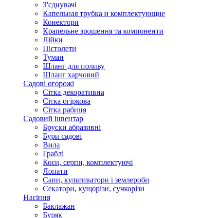
З'єднувачі
Капельная трубка и комплектующие
Конектори
Крапельне зрошення та компоненти
Лійки
Пістолети
Туман
Шланг для поливу
Шланг харчовий
Садові огорожі
Сітка декоративна
Сітка огіркова
Сітка рабиця
Садовий інвентар
Бруски абразивні
Бури садові
Вила
Граблі
Коси, серпи, комплектуючі
Лопати
Сапи, культиватори і землероби
Секатори, кущорізи, сучкорізи
Насіння
Баклажан
Буряк