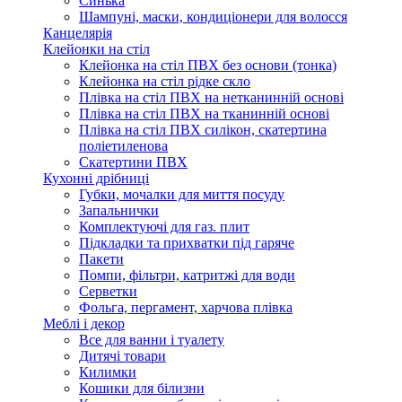
Синька
Шампуні, маски, кондиціонери для волосся
Канцелярія
Клейонки на стіл
Клейонка на стіл ПВХ без основи (тонка)
Клейонка на стіл рідке скло
Плівка на стіл ПВХ на нетканинній основі
Плівка на стіл ПВХ на тканинній основі
Плівка на стіл ПВХ силікон, скатертина
поліетиленова
Скатертини ПВХ
Кухонні дрібниці
Губки, мочалки для миття посуду
Запальнички
Комплектуючі для газ. плит
Підкладки та прихватки під гаряче
Пакети
Помпи, фільтри, катритжі для води
Серветки
Фольга, пергамент, харчова плівка
Меблі і декор
Все для ванни і туалету
Дитячі товари
Килимки
Кошики для білизни