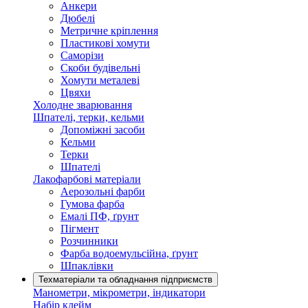
Анкери
Дюбелі
Метричне кріплення
Пластикові хомути
Саморізи
Скоби будівельні
Хомути металеві
Цвяхи
Холодне зварювання
Шпателі, терки, кельми
Допоміжні засоби
Кельми
Терки
Шпателі
Лакофарбові матеріали
Аерозольні фарби
Гумова фарба
Емалі ПФ, ґрунт
Пігмент
Розчинники
Фарба водоемульсійна, ґрунт
Шпаклівки
Техматеріали та обладнання підприємств
Манометри, мікрометри, індикатори
Набір клейм