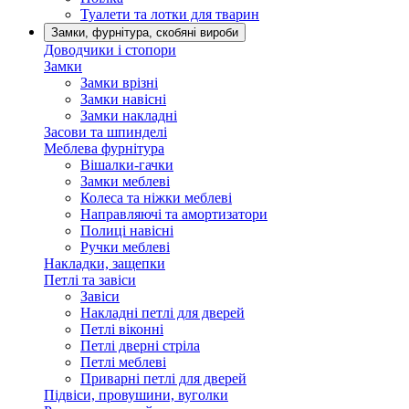
Туалети та лотки для тварин
Замки, фурнітура, скобяні вироби
Доводчики і стопори
Замки
Замки врізні
Замки навісні
Замки накладні
Засови та шпинделі
Меблева фурнітура
Вішалки-гачки
Замки меблеві
Колеса та ніжки меблеві
Направляючі та амортизатори
Полиці навісні
Ручки меблеві
Накладки, защепки
Петлі та завіси
Завіси
Накладні петлі для дверей
Петлі віконні
Петлі дверні стріла
Петлі меблеві
Приварні петлі для дверей
Підвіси, провушини, вуголки