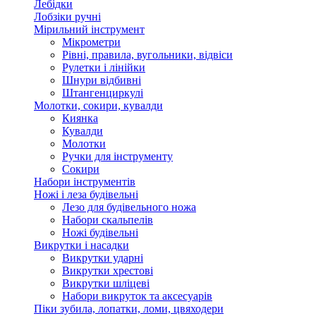
Лебідки
Лобзіки ручні
Мірильний інструмент
Мікрометри
Рівні, правила, вугольники, відвіси
Рулетки і лінійки
Шнури відбивні
Штангенциркулі
Молотки, сокири, кувалди
Киянка
Кувалди
Молотки
Ручки для інструменту
Сокири
Набори інструментів
Ножі і леза будівельні
Лезо для будівельного ножа
Набори скальпелів
Ножі будівельні
Викрутки і насадки
Викрутки ударні
Викрутки хрестові
Викрутки шліцеві
Набори викруток та аксесуарів
Піки зубила, лопатки, ломи, цвяходери