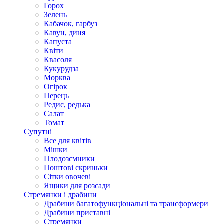
Горох
Зелень
Кабачок, гарбуз
Кавун, диня
Капуста
Квіти
Квасоля
Кукурудза
Морква
Огірок
Перець
Редис, редька
Салат
Томат
Супутні
Все для квітів
Мішки
Плодозємники
Поштові скриньки
Сітки овочеві
Ящики для розсади
Стремянки і драбини
Драбини багатофункціональні та трансформери
Драбини приставні
Стремянки