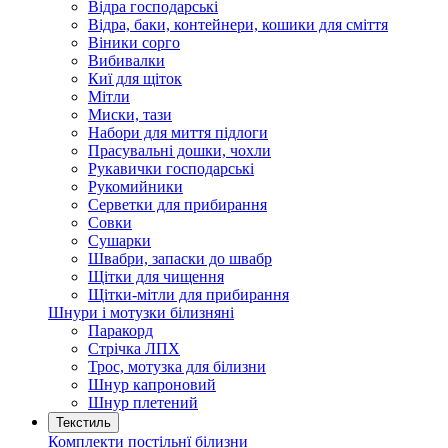
Відра господарські
Відра, баки, контейнери, кошики для сміття
Віники сорго
Вибивалки
Киї для щіток
Мітли
Миски, тази
Набори для миття підлоги
Прасувальні дошки, чохли
Рукавички господарські
Рукомийники
Серветки для прибирання
Совки
Сушарки
Швабри, запаски до швабр
Щітки для чищення
Щітки-мітли для прибирання
Шнури і мотузки білизняні
Паракорд
Стрічка ЛПХ
Трос, мотузка для білизни
Шнур капроновий
Шнур плетений
Текстиль
Комплекти постільнї білизни