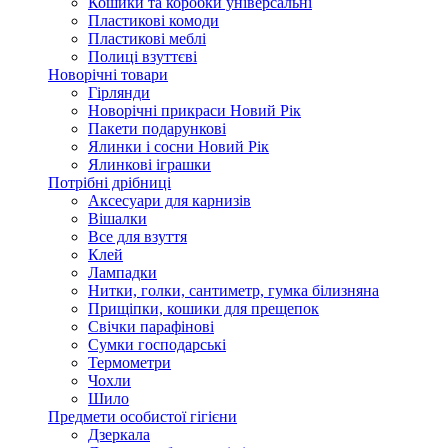
Кошики та коробки універсальні
Пластикові комоди
Пластикові меблі
Полиці взуттєві
Новорічні товари
Гірлянди
Новорічні прикраси Новий Рік
Пакети подарункові
Ялинки і сосни Новий Рік
Ялинкові іграшки
Потрібні дрібниці
Аксесуари для карнизів
Вішалки
Все для взуття
Клей
Лампадки
Нитки, голки, сантиметр, гумка білизняна
Прищіпки, кошики для прещепок
Свічки парафінові
Сумки господарські
Термометри
Чохли
Шило
Предмети особистої гігієни
Дзеркала