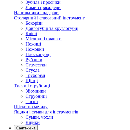
Зубила і просічки
Ломи і цвяходери
Напильники і надфіли
Столярний і слюсарний інструмент
Бокорізи
Довгогубці та круглогубці
Кліщі
Мітчики і плашки
Ножиці
Ножовки
Плоскогубці
Рубанки
Стаместки
Стусла
Труборізи
Щіпці
Тиски і струбниці
Зйомники
Струбниці
Тиски
Щітки по металу
Ящики і сумки для інструментів
Сумки, чохли
Ящики
Сантехніка