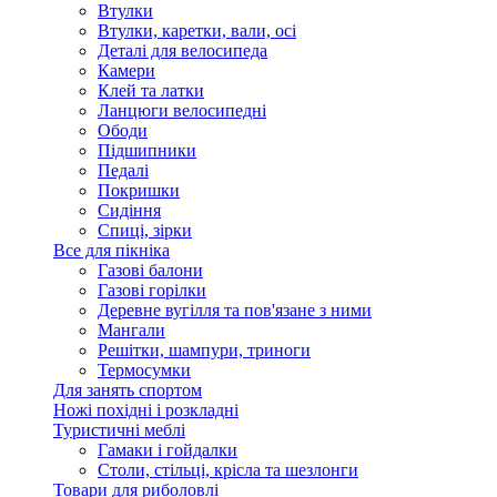
Втулки
Втулки, каретки, вали, осі
Деталі для велосипеда
Камери
Клей та латки
Ланцюги велосипедні
Ободи
Підшипники
Педалі
Покришки
Сидіння
Спиці, зірки
Все для пікніка
Газові балони
Газові горілки
Деревне вугілля та пов'язане з ними
Мангали
Решітки, шампури, триноги
Термосумки
Для занять спортом
Ножі похідні і розкладні
Туристичні меблі
Гамаки і гойдалки
Столи, стільці, крісла та шезлонги
Товари для риболовлі