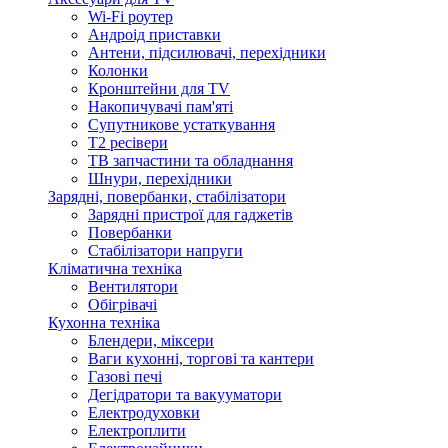
Wi-Fi роутер
Андроід приставки
Антени, підсилювачі, перехідники
Колонки
Кронштейни для TV
Накопичувачі пам'яті
Супутникове устаткування
Т2 ресівери
ТВ запчастини та обладнання
Шнури, перехідники
Зарядні, повербанки, стабілізатори
Зарядні пристрої для гаджетів
Повербанки
Стабілізатори напруги
Кліматична техніка
Вентилятори
Обігрівачі
Кухонна техніка
Блендери, міксери
Ваги кухонні, торгові та кантери
Газові печі
Дегідратори та вакууматори
Електродуховки
Електроплити