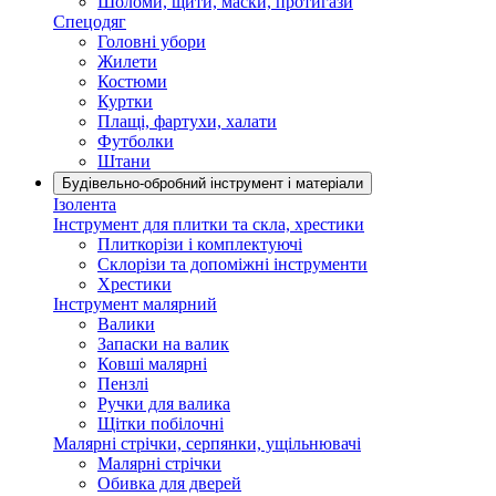
Шоломи, щити, маски, протигази
Спецодяг
Головні убори
Жилети
Костюми
Куртки
Плащі, фартухи, халати
Футболки
Штани
Будівельно-обробний інструмент і матеріали
Ізолента
Інструмент для плитки та скла, хрестики
Плиткорізи і комплектуючі
Склорізи та допоміжні інструменти
Хрестики
Інструмент малярний
Валики
Запаски на валик
Ковші малярні
Пензлі
Ручки для валика
Щітки побілочні
Малярні стрічки, серпянки, ущільнювачі
Малярні стрічки
Обивка для дверей