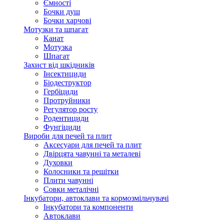
Ємності
Бочки душ
Бочки харчові
Мотузки та шпагат
Канат
Мотузка
Шпагат
Захист від шкідників
Інсектициди
Біодеструктор
Гербіциди
Протруйники
Регулятор росту
Родентициди
Фунгіциди
Вироби для печей та плит
Аксесуари для печей та плит
Двірцята чавунні та металеві
Духовки
Колосники та решітки
Плити чавунні
Совки металічні
Інкубатори, автоклави та кормозмільчувачі
Інкубатори та компоненти
Автоклави