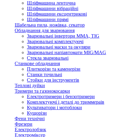
Шліфмашина ленточна
Шліфмашини вібраційні
Шліфмашини ексцентрикові
Шліфмашини прямі
Шабельна пила, ножівка, секатор
Обладнання для зварювання
Зварювальні інвертори ММА, TIG
Зварювальні комплектуючі
Зварювальні маски та окуляри
Зварювальні напіавтомати MIG/MAG
Стекла зварювальні
Станкове обладнання
Плиткорізи та каменерізи
Станки точильні
Стойки для інструментів
Теплові дуйки
Тримери та газонокосарки
Електротримери і бензотримери
Комплектуючі і деталі до триммераів
Культиватори і мотоблоки
Кущорізи
Фени технічні
Фрезери
Електролобзик
Електроміксер