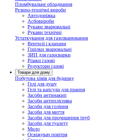
Пломбувальне обладнання
Резино-технічні вироби
Автодоріжка
Асбовироби
Рукави зварювальні
Рукави технічні
Устаткування для газозварювання
Вентилі і клапани
Горілки зварювальні
ЗИП для газосварки
Різаки газові
Редуктори газові
Товари для дому
Побутова хімія для будинку
Гелі для душу
Гелі та капсули для прання
Засоби антинакип
Засоби антипліснява
Засоби для гоління
Засоби для миття
Засоби для прочищення труб
Засоби для туалету
Мило
Освіжувач повітря