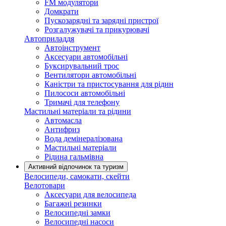
FM модулятори
Домкрати
Пускозарядні та зарядні пристрої
Розгалужувачі та прикурювачі
Автоприладдя
Автоінструмент
Аксесуари автомобільні
Буксирувальний трос
Вентилятори автомобільні
Каністри та пристосування для рідин
Пилососи автомобільні
Тримачі для телефону
Мастильні матеріали та рідини
Автомасла
Антифриз
Вода демінералізована
Мастильні матеріали
Рідина гальмівна
Активний відпочинок та туризм
Велосипеди, самокати, скейти
Велотовари
Аксесуари для велосипеда
Багажні резинки
Велосипедні замки
Велосипедні насоси