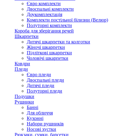
Євро комплекти
Двоспальні комплекти
Доукомплектація
Комплекти постільної білизни (Велюр)
Полуторні комплекти
Короба для зберігання речей
Шкарпетки
Дитячі шкарпетки та колготки
Жіночі шкарпетки
Підліткові шкарпетки
Чоловічі шкарпетки
Ковдри
Пледи
Євро пледи
Двоспальні пледи
Дитячі пледи
Полуторні пледи
Подушки
Рушники
Банні
Для обличчя
Кухонні
Набори рушників
Носові хустки
Рюкзаки, сумки, барсетки