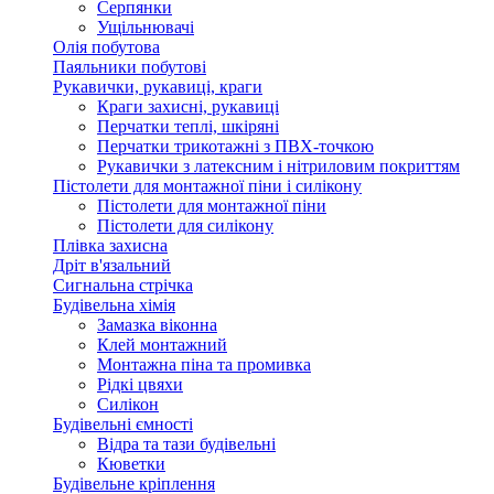
Серпянки
Ущільнювачі
Олія побутова
Паяльники побутові
Рукавички, рукавиці, краги
Краги захисні, рукавиці
Перчатки теплі, шкіряні
Перчатки трикотажні з ПВХ-точкою
Рукавички з латексним і нітриловим покриттям
Пістолети для монтажної піни і силікону
Пістолети для монтажної піни
Пістолети для силікону
Плівка захисна
Дріт в'язальний
Сигнальна стрічка
Будівельна хімія
Замазка віконна
Клей монтажний
Монтажна піна та промивка
Рідкі цвяхи
Силікон
Будівельні ємності
Відра та тази будівельні
Кюветки
Будівельне кріплення