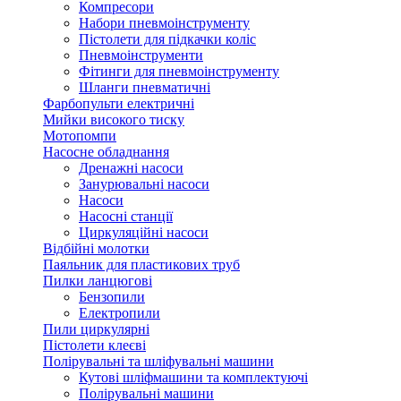
Компресори
Набори пневмоінструменту
Пістолети для підкачки коліс
Пневмоінструменти
Фітинги для пневмоінструменту
Шланги пневматичні
Фарбопульти електричні
Мийки високого тиску
Мотопомпи
Насосне обладнання
Дренажні насоси
Занурювальні насоси
Насоси
Насосні станції
Циркуляційні насоси
Відбійні молотки
Паяльник для пластикових труб
Пилки ланцюгові
Бензопили
Електропили
Пили циркулярні
Пістолети клеєві
Полірувальні та шліфувальні машини
Кутові шліфмашини та комплектуючі
Полірувальні машини