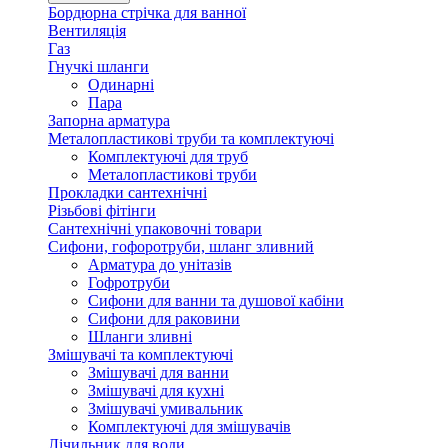
Бордюрна стрічка для ванної
Вентиляція
Газ
Гнучкі шланги
Одинарні
Пара
Запорна арматура
Металопластикові труби та комплектуючі
Комплектуючі для труб
Металопластикові труби
Прокладки сантехнічні
Різьбові фітінги
Сантехнічні упаковочні товари
Сифони, гофоротруби, шланг зливний
Арматура до унітазів
Гофротруби
Сифони для ванни та душової кабіни
Сифони для раковини
Шланги зливні
Змішувачі та комплектуючі
Змішувачі для ванни
Змішувачі для кухні
Змішувачі умивальник
Комплектуючі для змішувачів
Лічильник для води