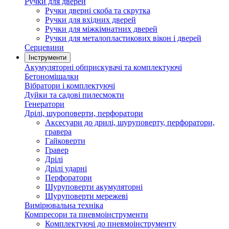
Ручки для дверей
Ручки дверні скоба та скрутка
Ручки для вхідних дверей
Ручки для міжкімнатних дверей
Ручки для металопластикових вікон і дверей
Серцевини
Інструменти
Акумуляторні обприскувачі та комплектуючі
Бетономішалки
Вібратори і комплектуючі
Дуйки та садові пилесмокти
Генератори
Дрілі, шуроповерти, перфоратори
Аксесуари до дрилі, шуруповерту, перфоратори,
гравера
Гайковерти
Гравер
Дрілі
Дрілі ударні
Перфоратори
Шуруповерти акумуляторні
Шуруповерти мережеві
Вимірювальна техніка
Компресори та пневмоінструменти
Комплектуючі до пневмоінструменту