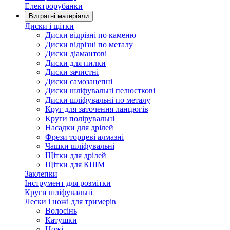
Електрорубанки
Витратні матеріали
Диски і щітки
Диски відрізні по каменю
Диски відрізні по металу
Диски діамантові
Диски для пилки
Диски зачистні
Диски самозацепні
Диски шліфувальні пелюсткові
Диски шліфувальні по металу
Круг для заточення ланцюгів
Круги полірувальні
Насадки для дрілей
Фрези торцеві алмазні
Чашки шліфувальні
Щітки для дрілей
Щітки для КШМ
Заклепки
Інструмент для розмітки
Круги шліфувальні
Лески і ножі для тримерів
Волосінь
Катушки
Ножі