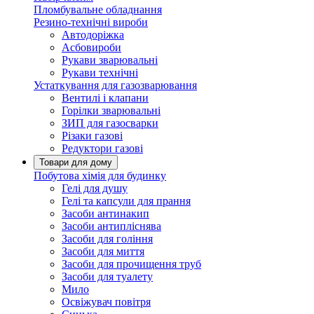
Пломбувальне обладнання
Резино-технічні вироби
Автодоріжка
Асбовироби
Рукави зварювальні
Рукави технічні
Устаткування для газозварювання
Вентилі і клапани
Горілки зварювальні
ЗИП для газосварки
Різаки газові
Редуктори газові
Товари для дому
Побутова хімія для будинку
Гелі для душу
Гелі та капсули для прання
Засоби антинакип
Засоби антипліснява
Засоби для гоління
Засоби для миття
Засоби для прочищення труб
Засоби для туалету
Мило
Освіжувач повітря