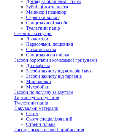
Догляд за обличчям і тілом
Зубні щітки та пасти
Манікюр і педикюр
Серветки вологі
Сонцезахисні засоби
Туалетний папір
Сезонні аксесуари
Льодоходи
Парасольки, дощовики
Сітка москітна
Сонцезахисна плівка
Засоби боротьби з комахами і гризунами
Дихлофосы
Засоби захисту від комарів і мух
Засоби захисту від тарганів
Мишоловки
Мухобойки
Засоби по догляду за взуттям
Торгове устаткування
Туалетний папір
Пакувальні матеріали
Скотч
Скотч спеціалізований
Стрейч-плівка
Господарські товари і прибирання