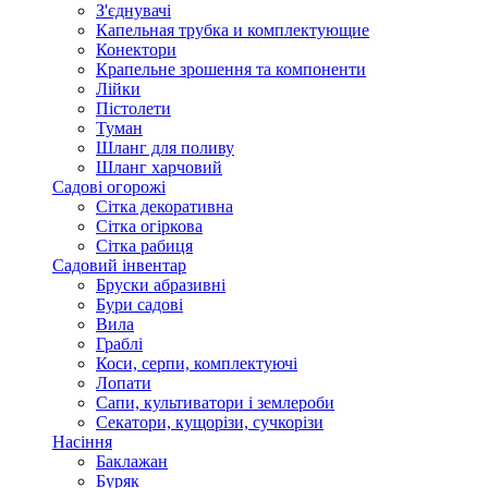
З'єднувачі
Капельная трубка и комплектующие
Конектори
Крапельне зрошення та компоненти
Лійки
Пістолети
Туман
Шланг для поливу
Шланг харчовий
Садові огорожі
Сітка декоративна
Сітка огіркова
Сітка рабиця
Садовий інвентар
Бруски абразивні
Бури садові
Вила
Граблі
Коси, серпи, комплектуючі
Лопати
Сапи, культиватори і землероби
Секатори, кущорізи, сучкорізи
Насіння
Баклажан
Буряк