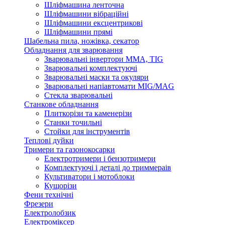
Шліфмашина ленточна
Шліфмашини вібраційні
Шліфмашини ексцентрикові
Шліфмашини прямі
Шабельна пила, ножівка, секатор
Обладнання для зварювання
Зварювальні інвертори ММА, TIG
Зварювальні комплектуючі
Зварювальні маски та окуляри
Зварювальні напіавтомати MIG/MAG
Стекла зварювальні
Станкове обладнання
Плиткорізи та каменерізи
Станки точильні
Стойки для інструментів
Теплові дуйки
Тримери та газонокосарки
Електротримери і бензотримери
Комплектуючі і деталі до триммераів
Культиватори і мотоблоки
Кущорізи
Фени технічні
Фрезери
Електролобзик
Електроміксер