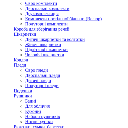
Євро комплекти
Двоспальні комплекти
Доукомплектація
Комплекти постільної білизни (Велюр)
Полуторні комплекти
Короба для зберігання речей
Шкарпетки
Дитячі шкарпетки та колготки
Жіночі шкарпетки
Підліткові шкарпетки
Чоловічі шкарпетки
Ковдри
Пледи
Євро пледи
Двоспальні пледи
Дитячі пледи
Полуторні пледи
Подушки
Рушники
Банні
Для обличчя
Кухонні
Набори рушників
Носові хустки
Рюкзаки, сумки, барсетки