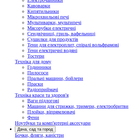
Електрочайники
Кавоварки
Кипятильники
Мікрохвильові печі
Мультиварки, мультипечі
Мясорубки електричні
Сендвічниці, гриль, вафельниці
Сушилки для продуктів
Тени для електроплит, спіралі вольфрамові
Тени електричні водяні
Тостери
Техніка для дому
Годинники
Пилососи
Пральні машини, бойлери
Праски
Радіоприймачі
Техніка краси та здоров'я
Ваги підлогові
Машини для стрижки, тримери, електробритви
Плойки, віпрямлювачі
Фени
Ноутбуки та комп'ютерні аксесуари
Дача, сад та город
Бочки, фляги, каністри