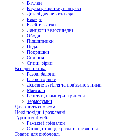
Втулки
Втулки, каретки, вали, осі
Деталі для велосипеда
Камери
Клей та латки
Ланцюги велосипедні
Ободи
Підшипники
Педалі
Покришки
Сидіння
Спиці, зірки
Все для пікніка
Газові балони
Газові горілки
Деревне вугілля та пов'язане з ними
Мангали
Решітки, шампури, триноги
Термосумки
Для занять спортом
Ножі похідні і розкладні
Туристичні меблі
Гамаки і гойдалки
Столи, стільці, крісла та шезлонги
Товари для риболовлі