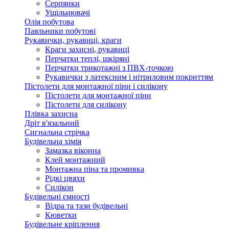
Серпянки
Ущільнювачі
Олія побутова
Паяльники побутові
Рукавички, рукавиці, краги
Краги захисні, рукавиці
Перчатки теплі, шкіряні
Перчатки трикотажні з ПВХ-точкою
Рукавички з латексним і нітриловим покриттям
Пістолети для монтажної піни і силікону
Пістолети для монтажної піни
Пістолети для силікону
Плівка захисна
Дріт в'язальний
Сигнальна стрічка
Будівельна хімія
Замазка віконна
Клей монтажний
Монтажна піна та промивка
Рідкі цвяхи
Силікон
Будівельні ємності
Відра та тази будівельні
Кюветки
Будівельне кріплення