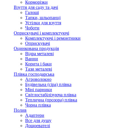
Корморізки
Взуття для саду та дачі
Галоші
Тапки, шльопанці
Устілки для взуття
Чоботи
Оприскувачі і комплектуючі
Комплектуючі і ремонтники
Оприскувачі
Оцинкована продукція
Відра металеві
Ванни
Корита і баки
Тази металеві
Плівка господарська
Агроволокно
Будівельна (сіра) плівка
Міні парники
Світлостабілізуюча плівка
Теплична (прозора) плівка
Чорна плівка
Полив
Адаптери
Все для душу
Дощоевателі