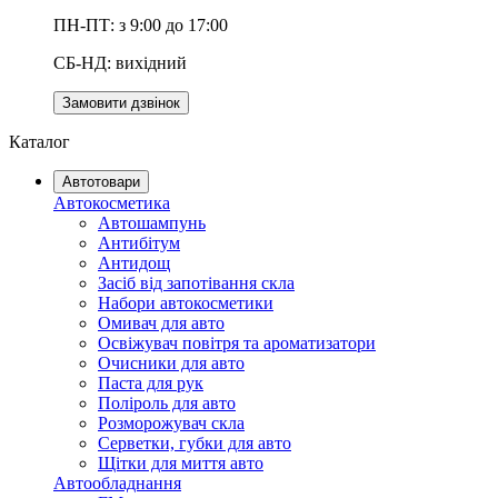
ПН-ПТ: з 9:00 до 17:00
СБ-НД: вихідний
Замовити дзвінок
Каталог
Автотовари
Автокосметика
Автошампунь
Антибітум
Антидощ
Засіб від запотівання скла
Набори автокосметики
Омивач для авто
Освіжувач повітря та ароматизатори
Очисники для авто
Паста для рук
Поліроль для авто
Розморожувач скла
Серветки, губки для авто
Щітки для миття авто
Автообладнання