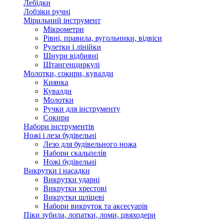
Лебідки
Лобзіки ручні
Мірильний інструмент
Мікрометри
Рівні, правила, вугольники, відвіси
Рулетки і лінійки
Шнури відбивні
Штангенциркулі
Молотки, сокири, кувалди
Киянка
Кувалди
Молотки
Ручки для інструменту
Сокири
Набори інструментів
Ножі і леза будівельні
Лезо для будівельного ножа
Набори скальпелів
Ножі будівельні
Викрутки і насадки
Викрутки ударні
Викрутки хрестові
Викрутки шліцеві
Набори викруток та аксесуарів
Піки зубила, лопатки, ломи, цвяходери