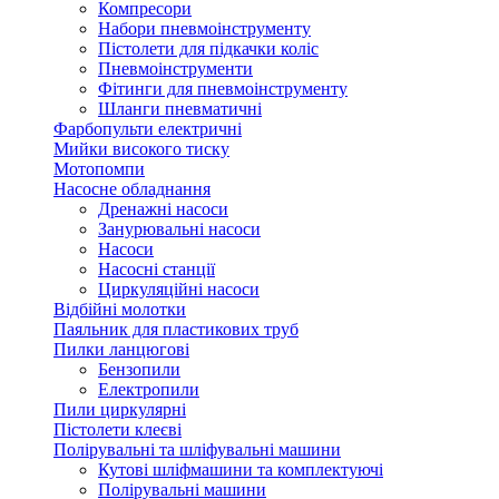
Компресори
Набори пневмоінструменту
Пістолети для підкачки коліс
Пневмоінструменти
Фітинги для пневмоінструменту
Шланги пневматичні
Фарбопульти електричні
Мийки високого тиску
Мотопомпи
Насосне обладнання
Дренажні насоси
Занурювальні насоси
Насоси
Насосні станції
Циркуляційні насоси
Відбійні молотки
Паяльник для пластикових труб
Пилки ланцюгові
Бензопили
Електропили
Пили циркулярні
Пістолети клеєві
Полірувальні та шліфувальні машини
Кутові шліфмашини та комплектуючі
Полірувальні машини