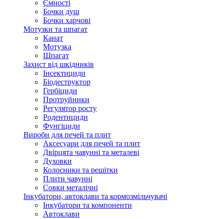
Ємності
Бочки душ
Бочки харчові
Мотузки та шпагат
Канат
Мотузка
Шпагат
Захист від шкідників
Інсектициди
Біодеструктор
Гербіциди
Протруйники
Регулятор росту
Родентициди
Фунгіциди
Вироби для печей та плит
Аксесуари для печей та плит
Двірцята чавунні та металеві
Духовки
Колосники та решітки
Плити чавунні
Совки металічні
Інкубатори, автоклави та кормозмільчувачі
Інкубатори та компоненти
Автоклави