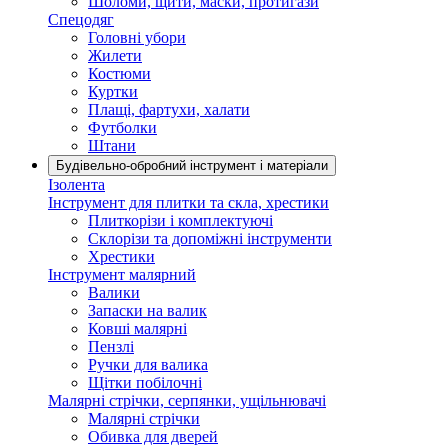
Шоломи, щити, маски, протигази
Спецодяг
Головні убори
Жилети
Костюми
Куртки
Плащі, фартухи, халати
Футболки
Штани
Будівельно-обробний інструмент і матеріали
Ізолента
Інструмент для плитки та скла, хрестики
Плиткорізи і комплектуючі
Склорізи та допоміжні інструменти
Хрестики
Інструмент малярний
Валики
Запаски на валик
Ковші малярні
Пензлі
Ручки для валика
Щітки побілочні
Малярні стрічки, серпянки, ущільнювачі
Малярні стрічки
Обивка для дверей