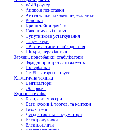
Wi-Fi роутер
Андроід приставки
Антени, підсилювачі, перехідники
Колонки
Кронштейни для TV
Накопичувачі пам'яті
Супутникове устаткування
Т2 ресівери
ТВ запчастини та обладнання
Шнури, перехідники
Зарядні, повербанки, стабілізатори
Зарядні пристрої для гаджетів
Повербанки
Стабілізатори напруги
Кліматична техніка
Вентилятори
Обігрівачі
Кухонна техніка
Блендери, міксери
Ваги кухонні, торгові та кантери
Газові печі
Дегідратори та вакууматори
Електродуховки
Електроплити