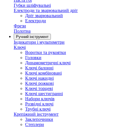
Паста гоі
Губки шліфувальні
Електроди та зварювальний дріт
Дріт зварювальний
Електроди
Фрези
Полотна
Ручний інструмент
Індикатори і мультиметри
Ключі
Воротки та рукоятки
Головки
Динамометричні ключі
Ключі балонні
Ключі комбіновані
Ключі накидні
Ключі рожкові
Ключі торцеві
Ключі шестигранні
Набори ключів
Розвідні ключі
Трубні ключі
Крепіжний інструмент
Заклепочники
Степлери