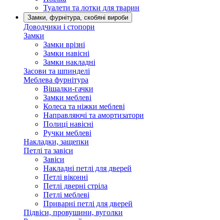
Туалети та лотки для тварин
Замки, фурнітура, скобяні вироби
Доводчики і стопори
Замки
Замки врізні
Замки навісні
Замки накладні
Засови та шпинделі
Меблева фурнітура
Вішалки-гачки
Замки меблеві
Колеса та ніжки меблеві
Направляючі та амортизатори
Полиці навісні
Ручки меблеві
Накладки, защепки
Петлі та завіси
Завіси
Накладні петлі для дверей
Петлі віконні
Петлі дверні стріла
Петлі меблеві
Приварні петлі для дверей
Підвіси, провушини, вуголки