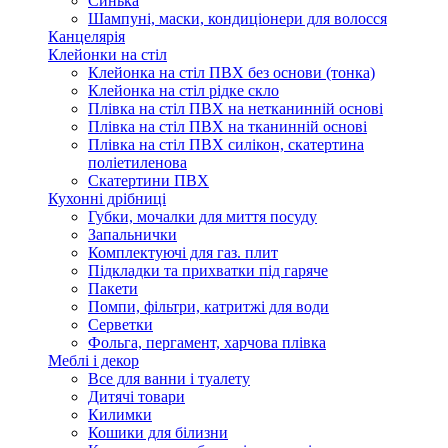
Синька
Шампуні, маски, кондиціонери для волосся
Канцелярія
Клейонки на стіл
Клейонка на стіл ПВХ без основи (тонка)
Клейонка на стіл рідке скло
Плівка на стіл ПВХ на нетканинній основі
Плівка на стіл ПВХ на тканинній основі
Плівка на стіл ПВХ силікон, скатертина
поліетиленова
Скатертини ПВХ
Кухонні дрібниці
Губки, мочалки для миття посуду
Запальнички
Комплектуючі для газ. плит
Підкладки та прихватки під гаряче
Пакети
Помпи, фільтри, катритжі для води
Серветки
Фольга, пергамент, харчова плівка
Меблі і декор
Все для ванни і туалету
Дитячі товари
Килимки
Кошики для білизни