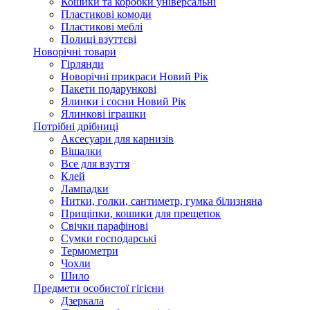
Кошики та коробки універсальні
Пластикові комоди
Пластикові меблі
Полиці взуттєві
Новорічні товари
Гірлянди
Новорічні прикраси Новий Рік
Пакети подарункові
Ялинки і сосни Новий Рік
Ялинкові іграшки
Потрібні дрібниці
Аксесуари для карнизів
Вішалки
Все для взуття
Клей
Лампадки
Нитки, голки, сантиметр, гумка білизняна
Прищіпки, кошики для прещепок
Свічки парафінові
Сумки господарські
Термометри
Чохли
Шило
Предмети особистої гігієни
Дзеркала