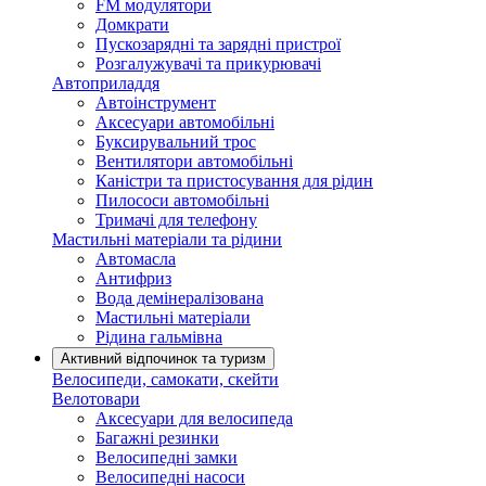
FM модулятори
Домкрати
Пускозарядні та зарядні пристрої
Розгалужувачі та прикурювачі
Автоприладдя
Автоінструмент
Аксесуари автомобільні
Буксирувальний трос
Вентилятори автомобільні
Каністри та пристосування для рідин
Пилососи автомобільні
Тримачі для телефону
Мастильні матеріали та рідини
Автомасла
Антифриз
Вода демінералізована
Мастильні матеріали
Рідина гальмівна
Активний відпочинок та туризм
Велосипеди, самокати, скейти
Велотовари
Аксесуари для велосипеда
Багажні резинки
Велосипедні замки
Велосипедні насоси