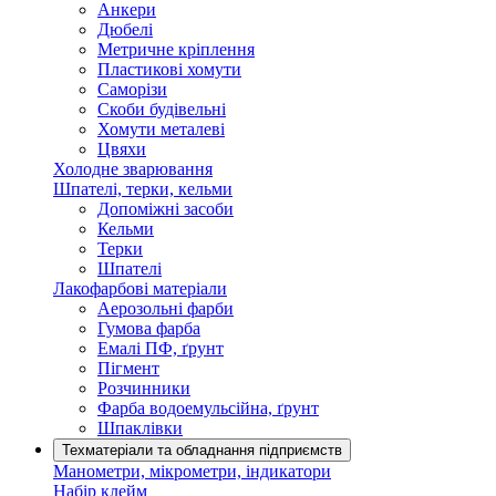
Анкери
Дюбелі
Метричне кріплення
Пластикові хомути
Саморізи
Скоби будівельні
Хомути металеві
Цвяхи
Холодне зварювання
Шпателі, терки, кельми
Допоміжні засоби
Кельми
Терки
Шпателі
Лакофарбові матеріали
Аерозольні фарби
Гумова фарба
Емалі ПФ, ґрунт
Пігмент
Розчинники
Фарба водоемульсійна, ґрунт
Шпаклівки
Техматеріали та обладнання підприємств
Манометри, мікрометри, індикатори
Набір клейм