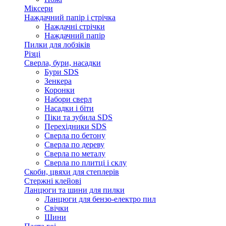
Міксери
Наждачний папір і стрічка
Наждачні стрічки
Наждачний папір
Пилки для лобзіків
Різці
Сверла, бури, насадки
Бури SDS
Зенкера
Коронки
Набори сверл
Насадки і біти
Піки та зубила SDS
Перехідники SDS
Сверла по бетону
Сверла по дереву
Сверла по металу
Сверла по плитці і склу
Скоби, цвяхи для степлерів
Стержні клейові
Ланцюги та шини для пилки
Ланцюги для бензо-електро пил
Свічки
Шини