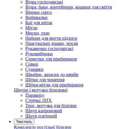
Відра господарські
Відра, баки, контейнери, кошики для сміття
Віники сорго
Вибивалки
Киї для щіток
Мітли
Миски, тази
Набори для миття підлоги
Прасувальні дошки, чохли
Рукавички господарські
Рукомийники
Серветки для прибирання
Совки
Сушарки
Швабри, запаски до швабр
Щітки для чищення
Щітки-мітли для прибирання
Шнури і мотузки білизняні
Паракорд
Стрічка ЛПХ
Трос, мотузка для білизни
Шнур капроновий
Шнур плетений
Текстиль
Комплекти постільнї білизни