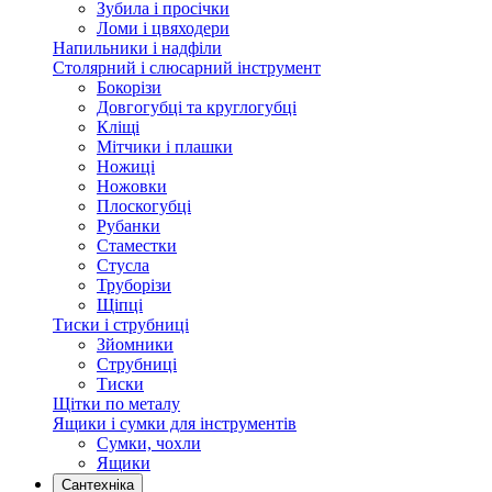
Зубила і просічки
Ломи і цвяходери
Напильники і надфіли
Столярний і слюсарний інструмент
Бокорізи
Довгогубці та круглогубці
Кліщі
Мітчики і плашки
Ножиці
Ножовки
Плоскогубці
Рубанки
Стаместки
Стусла
Труборізи
Щіпці
Тиски і струбниці
Зйомники
Струбниці
Тиски
Щітки по металу
Ящики і сумки для інструментів
Сумки, чохли
Ящики
Сантехніка