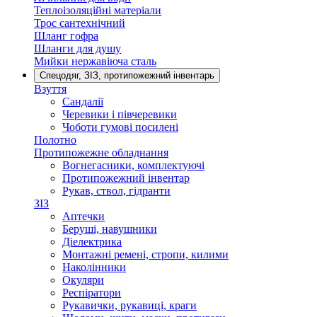
Теплоізоляційні матеріали
Трос сантехнічний
Шланг гофра
Шланги для душу
Мийки нержавіюча сталь
Спецодяг, ЗІЗ, протипожежний інвентарь
Взуття
Сандалії
Черевики і півчеревики
Чоботи гумові посилені
Полотно
Протипожежне обладнання
Вогнегасники, комплектуючі
Протипожежний інвентар
Рукав, ствол, гідранти
ЗІЗ
Аптечки
Беруші, навушники
Діелектрика
Монтажні ремені, стропи, килими
Наколінники
Окуляри
Респіратори
Рукавички, рукавиці, краги