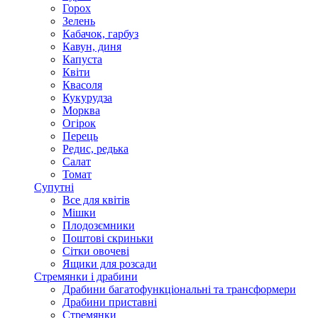
Горох
Зелень
Кабачок, гарбуз
Кавун, диня
Капуста
Квіти
Квасоля
Кукурудза
Морква
Огірок
Перець
Редис, редька
Салат
Томат
Супутні
Все для квітів
Мішки
Плодозємники
Поштові скриньки
Сітки овочеві
Ящики для розсади
Стремянки і драбини
Драбини багатофункціональні та трансформери
Драбини приставні
Стремянки