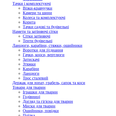
Тачки і комплектуючі
Візки-кравчучки
Камери та шини
Колеса та комплектуючі
Корита
Тачки садові та будівельні
Намети та затіняючі сітки
Сітки затіняючі
Тенти будівельні
Ланцюги, карабіни, стяжки, ошийники
Воротки для з'єднання
Гачки, кооси, вертлюги
Затискачі
Зтяжки
Карабіни
Ланцюги
Трос сталевий
Держак для лопат, грабель, сапок та коси
Товари для тварин
Іграшки для тварин
Годівниці
Догляд та гігієна для тварин
Миски для тварин
Ошийники, повідки
Поїлка