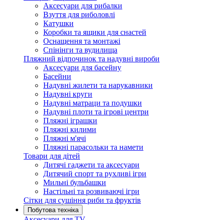
Аксесуари для рибалки
Взуття для риболовлі
Катушки
Коробки та ящики для снастей
Оснащення та монтажі
Спінінги та вудилища
Пляжний відпочинок та надувні вироби
Аксесуари для басейну
Басейни
Надувні жилети та нарукавники
Надувні круги
Надувні матраци та подушки
Надувні плоти та ігрові центри
Пляжні іграшки
Пляжні килими
Пляжні м'ячі
Пляжні парасольки та намети
Товари для дітей
Дитячі гаджети та аксесуари
Дитячий спорт та рухливі ігри
Мильні бульбашки
Настільні та розвиваючі ігри
Сітки для сушіння риби та фруктів
Побутова техніка
Аксесуари для TV