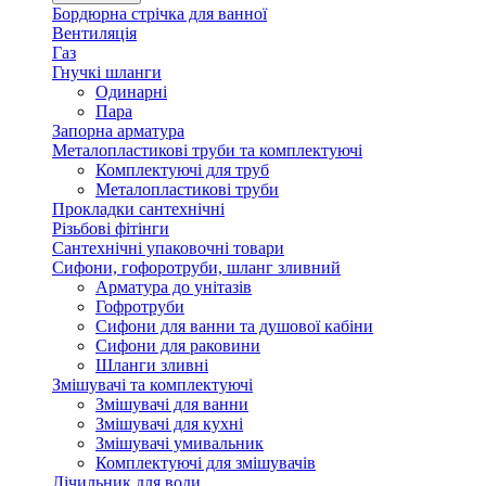
Бордюрна стрічка для ванної
Вентиляція
Газ
Гнучкі шланги
Одинарні
Пара
Запорна арматура
Металопластикові труби та комплектуючі
Комплектуючі для труб
Металопластикові труби
Прокладки сантехнічні
Різьбові фітінги
Сантехнічні упаковочні товари
Сифони, гофоротруби, шланг зливний
Арматура до унітазів
Гофротруби
Сифони для ванни та душової кабіни
Сифони для раковини
Шланги зливні
Змішувачі та комплектуючі
Змішувачі для ванни
Змішувачі для кухні
Змішувачі умивальник
Комплектуючі для змішувачів
Лічильник для води