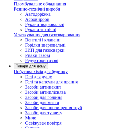
Пломбувальне обладнання
Резино-технічні вироби
Автодоріжка
Асбовироби
Рукави зварювальні
Рукави технічні
Устаткування для газозварювання
Вентилі і клапани
Горілки зварювальні
ЗИП для газосварки
Різаки газові
Редуктори газові
Товари для дому
Побутова хімія для будинку
Гелі для душу
Гелі та капсули для прання
Засоби антинакип
Засоби антипліснява
Засоби для гоління
Засоби для миття
Засоби для прочищення труб
Засоби для туалету
Мило
Освіжувач повітря