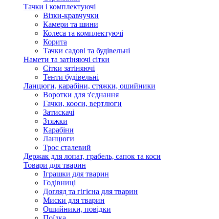
Тачки і комплектуючі
Візки-кравчучки
Камери та шини
Колеса та комплектуючі
Корита
Тачки садові та будівельні
Намети та затіняючі сітки
Сітки затіняючі
Тенти будівельні
Ланцюги, карабіни, стяжки, ошийники
Воротки для з'єднання
Гачки, кооси, вертлюги
Затискачі
Зтяжки
Карабіни
Ланцюги
Трос сталевий
Держак для лопат, грабель, сапок та коси
Товари для тварин
Іграшки для тварин
Годівниці
Догляд та гігієна для тварин
Миски для тварин
Ошийники, повідки
Поїлка