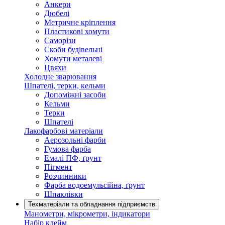
Анкери
Дюбелі
Метричне кріплення
Пластикові хомути
Саморізи
Скоби будівельні
Хомути металеві
Цвяхи
Холодне зварювання
Шпателі, терки, кельми
Допоміжні засоби
Кельми
Терки
Шпателі
Лакофарбові матеріали
Аерозольні фарби
Гумова фарба
Емалі ПФ, ґрунт
Пігмент
Розчинники
Фарба водоемульсійна, ґрунт
Шпаклівки
Техматеріали та обладнання підприємств
Манометри, мікрометри, індикатори
Набір клейм