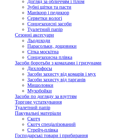
Догляд за обличчям і тілом
Зубні щітки та пасти
Манікюр і педикюр
Серветки вологі
Сонцезахисні засоби
Туалетний папір
Сезонні аксесуари
Льодоходи
Парасольки, дощовики
Сітка москітна
Сонцезахисна плівка
Засоби боротьби з комахами і гризунами
Дихлофосы
Засоби захисту від комарів і мух
Засоби захисту від тарганів
Мишоловки
Мухобойки
Засоби по догляду за взуттям
Торгове устаткування
Туалетний папір
Пакувальні матеріали
Скотч
Скотч спеціалізований
Стрейч-плівка
Господарські товари і прибирання