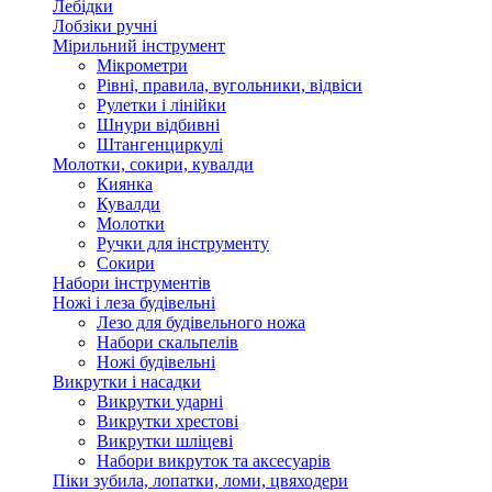
Лебідки
Лобзіки ручні
Мірильний інструмент
Мікрометри
Рівні, правила, вугольники, відвіси
Рулетки і лінійки
Шнури відбивні
Штангенциркулі
Молотки, сокири, кувалди
Киянка
Кувалди
Молотки
Ручки для інструменту
Сокири
Набори інструментів
Ножі і леза будівельні
Лезо для будівельного ножа
Набори скальпелів
Ножі будівельні
Викрутки і насадки
Викрутки ударні
Викрутки хрестові
Викрутки шліцеві
Набори викруток та аксесуарів
Піки зубила, лопатки, ломи, цвяходери