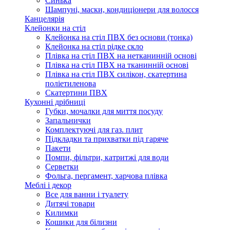
Синька
Шампуні, маски, кондиціонери для волосся
Канцелярія
Клейонки на стіл
Клейонка на стіл ПВХ без основи (тонка)
Клейонка на стіл рідке скло
Плівка на стіл ПВХ на нетканинній основі
Плівка на стіл ПВХ на тканинній основі
Плівка на стіл ПВХ силікон, скатертина
поліетиленова
Скатертини ПВХ
Кухонні дрібниці
Губки, мочалки для миття посуду
Запальнички
Комплектуючі для газ. плит
Підкладки та прихватки під гаряче
Пакети
Помпи, фільтри, катритжі для води
Серветки
Фольга, пергамент, харчова плівка
Меблі і декор
Все для ванни і туалету
Дитячі товари
Килимки
Кошики для білизни