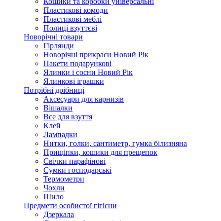
Кошики та коробки універсальні
Пластикові комоди
Пластикові меблі
Полиці взуттєві
Новорічні товари
Гірлянди
Новорічні прикраси Новий Рік
Пакети подарункові
Ялинки і сосни Новий Рік
Ялинкові іграшки
Потрібні дрібниці
Аксесуари для карнизів
Вішалки
Все для взуття
Клей
Лампадки
Нитки, голки, сантиметр, гумка білизняна
Прищіпки, кошики для прещепок
Свічки парафінові
Сумки господарські
Термометри
Чохли
Шило
Предмети особистої гігієни
Дзеркала