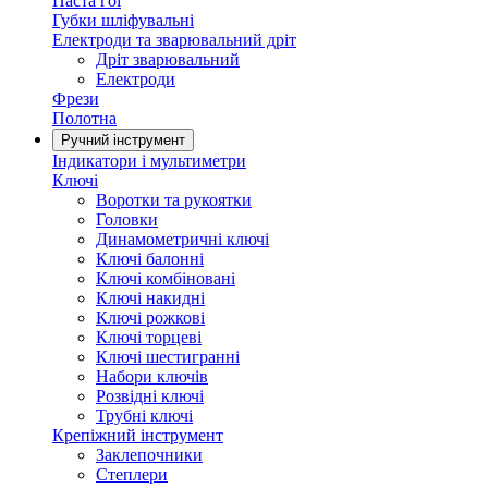
Паста гоі
Губки шліфувальні
Електроди та зварювальний дріт
Дріт зварювальний
Електроди
Фрези
Полотна
Ручний інструмент
Індикатори і мультиметри
Ключі
Воротки та рукоятки
Головки
Динамометричні ключі
Ключі балонні
Ключі комбіновані
Ключі накидні
Ключі рожкові
Ключі торцеві
Ключі шестигранні
Набори ключів
Розвідні ключі
Трубні ключі
Крепіжний інструмент
Заклепочники
Степлери