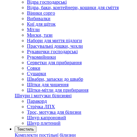
Відра господарські
Відра, баки, контейнери, кошики для сміття
Віники сорго
Вибивалки
Киї для щіток
Мітли
Миски, тази
Набори для миття підлоги
Прасувальні дошки, чохли
Рукавички господарські
Рукомийники
Серветки для прибирання
Совки
Сушарки
Швабри, запаски до швабр
Щітки для чищення
Щітки-мітли для прибирання
Шнури і мотузки білизняні
Паракорд
Стрічка ЛПХ
Трос, мотузка для білизни
Шнур капроновий
Шнур плетений
Текстиль
Комплекти постільнї білизни