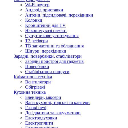
Wi-Fi роутер
Андроід приставки
Антени, підсилювачі, перехідники
Колонки
Кронштейни для TV
Накопичувачі пам'яті
Супутникове устаткування
Т2 ресівери
ТВ запчастини та обладнання
Шнури, перехідники
Зарядні, повербанки, стабілізатори
Зарядні пристрої для гаджетів
Повербанки
Стабілізатори напруги
Кліматична техніка
Вентилятори
Обігрівачі
Кухонна техніка
Блендери, міксери
Ваги кухонні, торгові та кантери
Газові печі
Дегідратори та вакууматори
Електродуховки
Електроплити