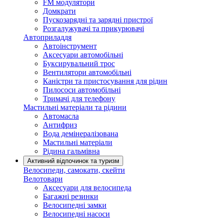
FM модулятори
Домкрати
Пускозарядні та зарядні пристрої
Розгалужувачі та прикурювачі
Автоприладдя
Автоінструмент
Аксесуари автомобільні
Буксирувальний трос
Вентилятори автомобільні
Каністри та пристосування для рідин
Пилососи автомобільні
Тримачі для телефону
Мастильні матеріали та рідини
Автомасла
Антифриз
Вода демінералізована
Мастильні матеріали
Рідина гальмівна
Активний відпочинок та туризм
Велосипеди, самокати, скейти
Велотовари
Аксесуари для велосипеда
Багажні резинки
Велосипедні замки
Велосипедні насоси