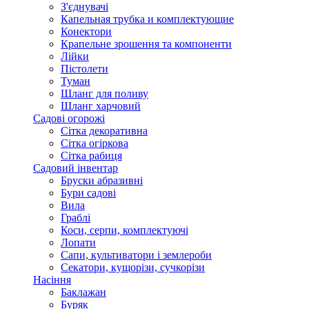
З'єднувачі
Капельная трубка и комплектующие
Конектори
Крапельне зрошення та компоненти
Лійки
Пістолети
Туман
Шланг для поливу
Шланг харчовий
Садові огорожі
Сітка декоративна
Сітка огіркова
Сітка рабиця
Садовий інвентар
Бруски абразивні
Бури садові
Вила
Граблі
Коси, серпи, комплектуючі
Лопати
Сапи, культиватори і землероби
Секатори, кущорізи, сучкорізи
Насіння
Баклажан
Буряк