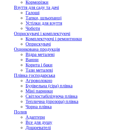
Корморізки
Взуття для саду та дачі
Галоші
Тапки, шльопанці
Устілки для взуття
Чоботи
Оприскувачі і комплектуючі
Комплектуючі і ремонтники
Оприскувачі
Оцинкована продукція
Відра металеві
Ванни
Корита і баки
Тази металеві
Плівка господарська
Агроволокно
Будівельна (сіра) плівка
Міні парники
Світлостабілізуюча плівка
Теплична (прозора) плівка
Чорна плівка
Полив
Адаптери
Все для душу
Дощоевателі