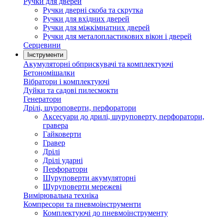
Ручки для дверей
Ручки дверні скоба та скрутка
Ручки для вхідних дверей
Ручки для міжкімнатних дверей
Ручки для металопластикових вікон і дверей
Серцевини
Інструменти
Акумуляторні обприскувачі та комплектуючі
Бетономішалки
Вібратори і комплектуючі
Дуйки та садові пилесмокти
Генератори
Дрілі, шуроповерти, перфоратори
Аксесуари до дрилі, шуруповерту, перфоратори,
гравера
Гайковерти
Гравер
Дрілі
Дрілі ударні
Перфоратори
Шуруповерти акумуляторні
Шуруповерти мережеві
Вимірювальна техніка
Компресори та пневмоінструменти
Комплектуючі до пневмоінструменту