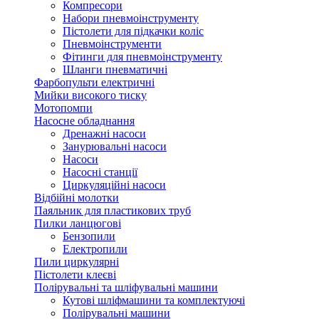
Компресори
Набори пневмоінструменту
Пістолети для підкачки коліс
Пневмоінструменти
Фітинги для пневмоінструменту
Шланги пневматичні
Фарбопульти електричні
Мийки високого тиску
Мотопомпи
Насосне обладнання
Дренажні насоси
Занурювальні насоси
Насоси
Насосні станції
Циркуляційні насоси
Відбійні молотки
Паяльник для пластикових труб
Пилки ланцюгові
Бензопили
Електропили
Пили циркулярні
Пістолети клеєві
Полірувальні та шліфувальні машини
Кутові шліфмашини та комплектуючі
Полірувальні машини