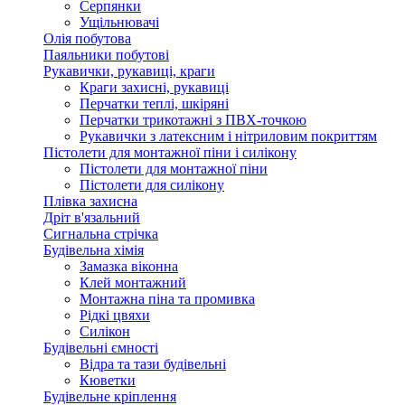
Серпянки
Ущільнювачі
Олія побутова
Паяльники побутові
Рукавички, рукавиці, краги
Краги захисні, рукавиці
Перчатки теплі, шкіряні
Перчатки трикотажні з ПВХ-точкою
Рукавички з латексним і нітриловим покриттям
Пістолети для монтажної піни і силікону
Пістолети для монтажної піни
Пістолети для силікону
Плівка захисна
Дріт в'язальний
Сигнальна стрічка
Будівельна хімія
Замазка віконна
Клей монтажний
Монтажна піна та промивка
Рідкі цвяхи
Силікон
Будівельні ємності
Відра та тази будівельні
Кюветки
Будівельне кріплення