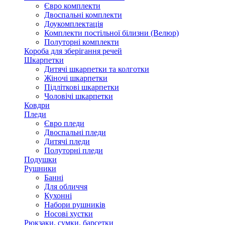
Євро комплекти
Двоспальні комплекти
Доукомплектація
Комплекти постільної білизни (Велюр)
Полуторні комплекти
Короба для зберігання речей
Шкарпетки
Дитячі шкарпетки та колготки
Жіночі шкарпетки
Підліткові шкарпетки
Чоловічі шкарпетки
Ковдри
Пледи
Євро пледи
Двоспальні пледи
Дитячі пледи
Полуторні пледи
Подушки
Рушники
Банні
Для обличчя
Кухонні
Набори рушників
Носові хустки
Рюкзаки, сумки, барсетки