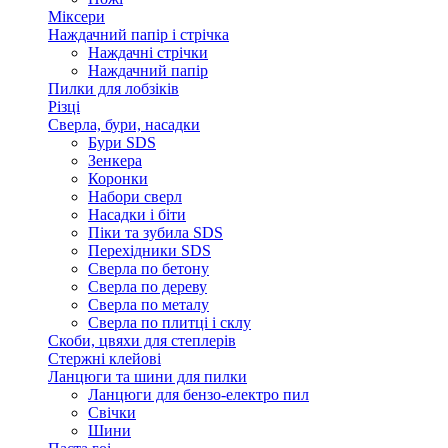
Міксери
Наждачний папір і стрічка
Наждачні стрічки
Наждачний папір
Пилки для лобзіків
Різці
Сверла, бури, насадки
Бури SDS
Зенкера
Коронки
Набори сверл
Насадки і біти
Піки та зубила SDS
Перехідники SDS
Сверла по бетону
Сверла по дереву
Сверла по металу
Сверла по плитці і склу
Скоби, цвяхи для степлерів
Стержні клейові
Ланцюги та шини для пилки
Ланцюги для бензо-електро пил
Свічки
Шини