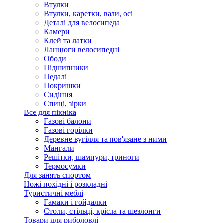
Втулки
Втулки, каретки, вали, осі
Деталі для велосипеда
Камери
Клей та латки
Ланцюги велосипедні
Ободи
Підшипники
Педалі
Покришки
Сидіння
Спиці, зірки
Все для пікніка
Газові балони
Газові горілки
Деревне вугілля та пов'язане з ними
Мангали
Решітки, шампури, триноги
Термосумки
Для занять спортом
Ножі похідні і розкладні
Туристичні меблі
Гамаки і гойдалки
Столи, стільці, крісла та шезлонги
Товари для риболовлі