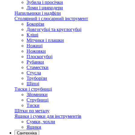
Зубила і просічки
Ломи і цвяходери
Напильники і надфіли
Столярний і слюсарний інструмент
Бокорізи
Довгогубці та круглогубці
Кліщі
Мітчики і плашки
Ножиці
Ножовки
Плоскогубці
Рубанки
Стаместки
Стусла
Труборізи
Щіпці
Тиски і струбниці
Зйомники
Струбниці
Тиски
Щітки по металу
Ящики і сумки для інструментів
Сумки, чохли
Ящики
Сантехніка