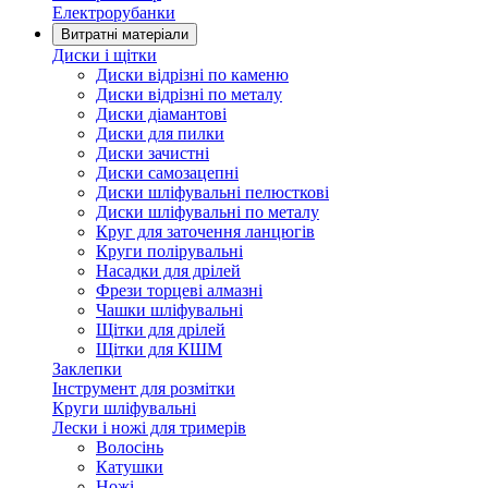
Електрорубанки
Витратні матеріали
Диски і щітки
Диски відрізні по каменю
Диски відрізні по металу
Диски діамантові
Диски для пилки
Диски зачистні
Диски самозацепні
Диски шліфувальні пелюсткові
Диски шліфувальні по металу
Круг для заточення ланцюгів
Круги полірувальні
Насадки для дрілей
Фрези торцеві алмазні
Чашки шліфувальні
Щітки для дрілей
Щітки для КШМ
Заклепки
Інструмент для розмітки
Круги шліфувальні
Лески і ножі для тримерів
Волосінь
Катушки
Ножі