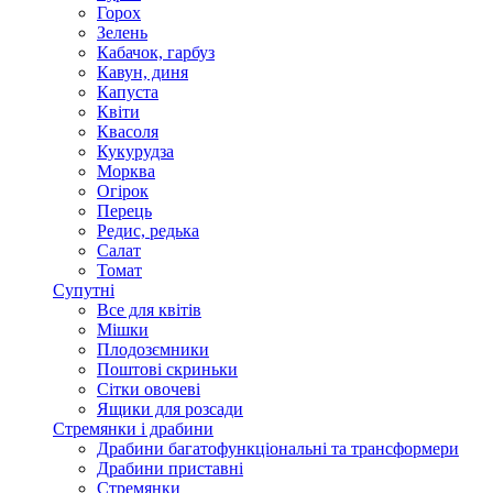
Горох
Зелень
Кабачок, гарбуз
Кавун, диня
Капуста
Квіти
Квасоля
Кукурудза
Морква
Огірок
Перець
Редис, редька
Салат
Томат
Супутні
Все для квітів
Мішки
Плодозємники
Поштові скриньки
Сітки овочеві
Ящики для розсади
Стремянки і драбини
Драбини багатофункціональні та трансформери
Драбини приставні
Стремянки