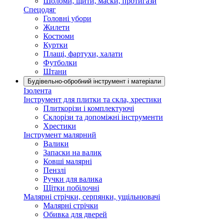
Шоломи, щити, маски, протигази
Спецодяг
Головні убори
Жилети
Костюми
Куртки
Плащі, фартухи, халати
Футболки
Штани
Будівельно-обробний інструмент і матеріали
Ізолента
Інструмент для плитки та скла, хрестики
Плиткорізи і комплектуючі
Склорізи та допоміжні інструменти
Хрестики
Інструмент малярний
Валики
Запаски на валик
Ковші малярні
Пензлі
Ручки для валика
Щітки побілочні
Малярні стрічки, серпянки, ущільнювачі
Малярні стрічки
Обивка для дверей