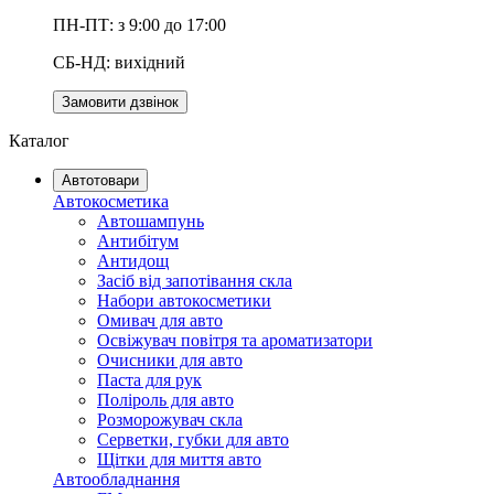
ПН-ПТ: з 9:00 до 17:00
СБ-НД: вихідний
Замовити дзвінок
Каталог
Автотовари
Автокосметика
Автошампунь
Антибітум
Антидощ
Засіб від запотівання скла
Набори автокосметики
Омивач для авто
Освіжувач повітря та ароматизатори
Очисники для авто
Паста для рук
Поліроль для авто
Розморожувач скла
Серветки, губки для авто
Щітки для миття авто
Автообладнання