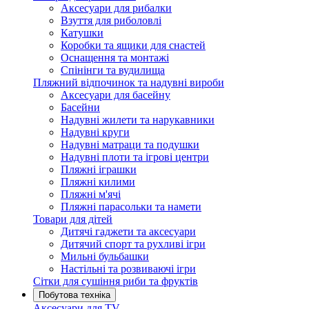
Аксесуари для рибалки
Взуття для риболовлі
Катушки
Коробки та ящики для снастей
Оснащення та монтажі
Спінінги та вудилища
Пляжний відпочинок та надувні вироби
Аксесуари для басейну
Басейни
Надувні жилети та нарукавники
Надувні круги
Надувні матраци та подушки
Надувні плоти та ігрові центри
Пляжні іграшки
Пляжні килими
Пляжні м'ячі
Пляжні парасольки та намети
Товари для дітей
Дитячі гаджети та аксесуари
Дитячий спорт та рухливі ігри
Мильні бульбашки
Настільні та розвиваючі ігри
Сітки для сушіння риби та фруктів
Побутова техніка
Аксесуари для TV