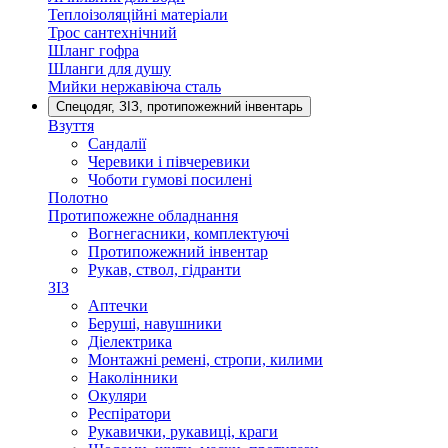
Теплоізоляційні матеріали
Трос сантехнічний
Шланг гофра
Шланги для душу
Мийки нержавіюча сталь
Спецодяг, ЗІЗ, протипожежний інвентарь
Взуття
Сандалії
Черевики і півчеревики
Чоботи гумові посилені
Полотно
Протипожежне обладнання
Вогнегасники, комплектуючі
Протипожежний інвентар
Рукав, ствол, гідранти
ЗІЗ
Аптечки
Беруші, навушники
Діелектрика
Монтажні ремені, стропи, килими
Наколінники
Окуляри
Респіратори
Рукавички, рукавиці, краги