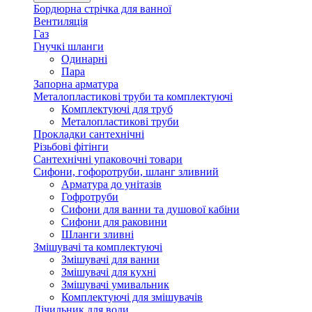
Бордюрна стрічка для ванної
Вентиляція
Газ
Гнучкі шланги
Одинарні
Пара
Запорна арматура
Металопластикові труби та комплектуючі
Комплектуючі для труб
Металопластикові труби
Прокладки сантехнічні
Різьбові фітінги
Сантехнічні упаковочні товари
Сифони, гофоротруби, шланг зливний
Арматура до унітазів
Гофротруби
Сифони для ванни та душової кабіни
Сифони для раковини
Шланги зливні
Змішувачі та комплектуючі
Змішувачі для ванни
Змішувачі для кухні
Змішувачі умивальник
Комплектуючі для змішувачів
Лічильник для води