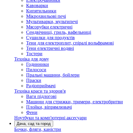
Електрочайники
Кавоварки
Кипятильники
Мікрохвильові печі
Мультиварки, мультипечі
Мясорубки електричні
Сендвічниці, гриль, вафельниці
Сушилки для продуктів
Тени для електроплит, спіралі вольфрамові
Тени електричні водяні
Тостери
Техніка для дому
Годинники
Пилососи
Пральні машини, бойлери
Праски
Радіоприймачі
Техніка краси та здоров'я
Ваги підлогові
Машини для стрижки, тримери, електробритви
Плойки, віпрямлювачі
Фени
Ноутбуки та комп'ютерні аксесуари
Дача, сад та город
Бочки, фляги, каністри