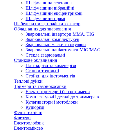
Шліфмашина ленточна
Шліфмашини вібраційні
Шліфмашини ексцентрикові
Шліфмашини прямі
Шабельна пила, ножівка, секатор
Обладнання для зварювання
Зварювальні інвертори ММА, TIG
Зварювальні комплектуючі
Зварювальні маски та окуляри
Зварювальні напіавтомати MIG/MAG
Стекла зварювальні
Станкове обладнання
Плиткорізи та каменерізи
Станки точильні
Стойки для інструментів
Теплові дуйки
Тримери та газонокосарки
Електротримери і бензотримери
Комплектуючі і деталі до триммераів
Культиватори і мотоблоки
Кущорізи
Фени технічні
Фрезери
Електролобзик
Електроміксер